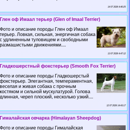
14 07 2026 4:40:25
Глен оф Имаал терьер (Glen of Imaal Terrier)
Фото и описание породы Глен оф Имаал
терьер. Ловкая, сильная, энергичная собака
с удлиненным туловищем и свободными
размашистыми движениями....
13 07 2026 4:47:12
Гладкошерстный фокстерьер (Smooth Fox Terrier)
Фото и описание породы Гладкошерстый
фокстерьер. Элегантная, темпераментная,
веселая и живая собака с прочным
костяком и сильной мускулатурой. Голова
длинная, череп плоский, несколько узкий....
12 07 2026 14:43:17
Гималайская овчарка (Himalayan Sheepdog)
Фото и описание породы Гималайская