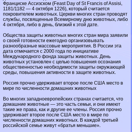
Франциске Ассизском (Feast Day of St Francis of Assisi,
1181/1182 — 4 октября 1226), который считается
покровителем животных. Церкви многих стран проводят
службы, посвященные Всемирному дню животных, либо
4 октября, либо в день, близкий к этой дате.
Общества защиты животных многих стран мира заявили
о своей готовности ежегодно организовывать
разнообразные массовые мероприятия. В России эта
дата отмечается с 2000 года по инициативе
Международного фонда защиты животных. День
животных установлен с целью повышения осознания
общественностью необходимости защиты окружающей
среды, повышения активности в защите животных.
Россия прочно удерживает второе после США место в
мире по численности домашних животных
Во многих западноевропейских странах считается, что
домашние животные — это часть семьи, и они имеют
такие же права, как и другие ее члeны. Россия прочно
удерживает второе после США место в мире по
численности домашних животных. В каждой третьей
российской семье живут «братья меньшие».