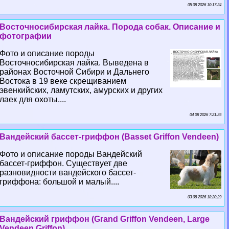
05 08 2026 10:17:24
Восточносибирская лайка. Порода собак. Описание и
фотографии
Фото и описание породы
Восточносибирская лайка. Выведена в
районах Восточной Сибири и Дальнего
Востока в 19 веке скрещиванием
эвенкийских, ламутских, амурских и других
лаек для охоты....
04 08 2026 7:21:35
Вандейский бассет-гриффон (Basset Griffon Vendeen)
Фото и описание породы Вандейский
бассет-гриффон. Существует две
разновидности вандейского бассет-
гриффона: большой и малый....
03 08 2026 18:20:29
Вандейский гриффон (Grand Griffon Vendeen, Large
Vendeen Griffon)