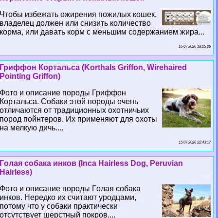
Чтобы избежать ожирения пожилых кошек,
владелец должен или снизить количество
корма, или давать корм с меньшим содержанием жира...
16 07 2026 19:25:26
Гриффон Кортальса (Korthals Griffon, Wirehaired
Pointing Griffon)
Фото и описание породы Гриффон
Кортальса. Собаки этой породы очень
отличаются от традиционных охотничьих
пород пойнтеров. Их применяют для охоты
на мелкую дичь....
15 07 2026 22:43:17
Гoлая собака инков (Inca Hairless Dog, Peruvian
Hairless)
Фото и описание породы Гoлая собака
инков. Нередко их считают уpoдцами,
потому что у собаки пpaктически
отсутствует шерстный покров....