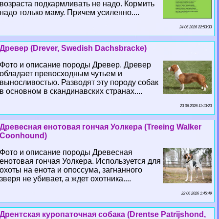
возраста подкармливать не надо. Кормить
надо только маму. Причем усиленно....
24 06 2026 22:53:33
Древер (Drever, Swedish Dachsbracke)
Фото и описание породы Древер. Древер
обладает превосходным чутьем и
выносливостью. Разводят эту породу собак
в основном в скандинавских странах....
23 06 2026 11:13:23
Древесная енотовая гончая Уолкера (Treeing Walker
Coonhound)
Фото и описание породы Древесная
енотовая гончая Уолкера. Используется для
охоты на енота и опоссума, загнанного
зверя не убивает, а ждет охотника....
22 06 2026 1:45:49
Дрентская куропаточная собака (Drentse Patrijshond,