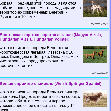
борзая. Предками этой породы являются
собаки, пришедшие вместе с мадьярами на
территорию современных Венгрии и
Румынии в 10 веке....
26 07 2026 14:52:35
Венгерская короткошерстая легавая (Magyar Vizsla,
Hungarian Vizsla, Hungarian Pointer)
Фото и описание породы Венгерская
короткошерстая легавая. Известна с 10
века. Выведена в Венгрии. Одна из самых
чистокровных пород происходит от
восточных гончих....
25 07 2026 9:32:38
Вельш-спрингер-спаниель (Welsh-Springer-Spaniel)
Фото и описание породы Вельш-спрингер-
спаниель. Предком, вероятно была собака,
которая обитала в Уэльсе и первое
упоминание о ней относится к началу 14
века....