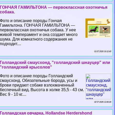
ГОНЧАЯ ГАМИЛЬТОНА — первоклассная охотничья
собака.
Фото и описание породы Гончая
Гамильтона. ГОНЧАЯ ГАМИЛЬТОНА —
первоклассная охотничья собака. У нее
живой темперамент и она создает много
шума. Для комнатного содержания не
подходит....
03 07 2026 16:12:40
Голландский смаусхонд, "голландский шнауцер" или
"голландский крысолов"
Фото и описание породы Голландский
смаусхонд. Обязательные борода, усы и
брови придают собаке взлохмаченный
беспечный вид. Высота в холке 35,5 - 43 см.
Вес 9 - 10 кг....
02 07 2026 13:40:28
Голландская овчарка, Hollandse Herdershond