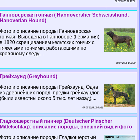
09 07 2026 21:17:59
Ганноверская гончая ( Hannoversher Schweisshund,
Hanoverian Hound)
Фото и описание породы Ганноверская
гончая. Выведена в Ганновере (Германия)
в 1820 скрещиванием кельтских гончих с
тяжелыми гончими, работающими по
кровяному следу....
08 07 2026 1:22:20
Грейхаунд (Greyhound)
Фото и описание породы Грейхаунд. Одна
из древнейших пород, предки грейхаундов
(были известны около 5 тыс. лет назад)....
07 07 2026 19:44:56
Гладкошерстный пинчер (Deutscher Pinscher
Mittelschlag): описание породы, внешний вид и фото
Фото и описание породы Гладкошерстый