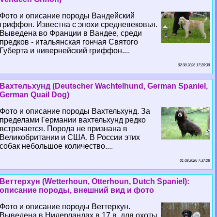
Фото и описание породы Вандейский
гриффон. Известна с эпохи средневековья.
Выведена во Франции в Вандее, среди
предков - итальянская гончая Святого
Губерта и нивернейский гриффон....
02 08 2026 17:20:39
Вахтельхунд (Deutscher Wachtelhund, German Spaniel,
German Quail Dog)
Фото и описание породы Вахтельхунд. За
пределами Германии вахтельхунд редко
встречается. Порода не признана в
Великобритании и США. В России этих
собак небольшое количество....
01 08 2026 7:37:28
Веттерхун (Wetterhoun, Otterhoun, Dutch Spaniel):
описание породы, внешний вид и фото
Фото и описание породы Веттерхун.
Выведена в Нидерландах в 17 в. для охоты