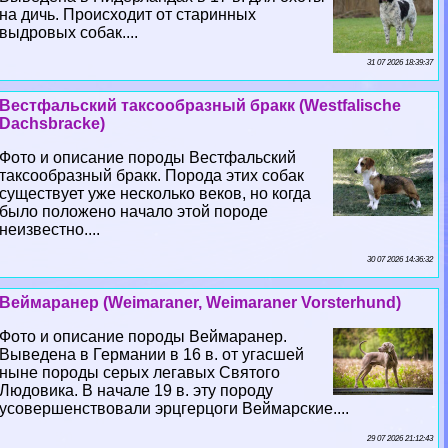
на дичь. Происходит от старинных
выдровых собак....
31 07 2026 18:39:37
Вестфальский таксообразный бpaкк (Westfalische
Dachsbracke)
Фото и описание породы Вестфальский
таксообразный бpaкк. Порода этих собак
существует уже несколько веков, но когда
было положено начало этой породе
неизвестно....
30 07 2026 14:36:32
Веймаранер (Weimaraner, Weimaraner Vorsterhund)
Фото и описание породы Веймаранер.
Выведена в Германии в 16 в. от угасшей
ныне породы серых легавых Святого
Людовика. В начале 19 в. эту породу
усовершенствовали эрцгерцоги Веймарские....
29 07 2026 21:12:43