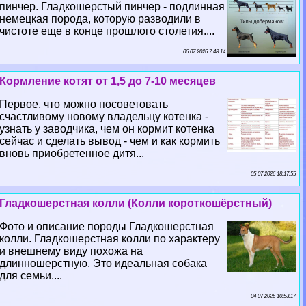
пинчер. Гладкошерстый пинчер - подлинная
немецкая порода, которую разводили в
чистоте еще в конце прошлого столетия....
06 07 2026 7:48:14
Кормление котят от 1,5 до 7-10 месяцев
Первое, что можно посоветовать
счастливому новому владельцу котенка -
узнать у заводчика, чем он кормит котенка
сейчас и сделать вывод - чем и как кормить
вновь приобретенное дитя...
05 07 2026 18:17:55
Гладкошерстная колли (Колли короткошёрстный)
Фото и описание породы Гладкошерстная
колли. Гладкошерстная колли по хаpaктеру
и внешнему виду похожа на
длинношерстную. Это идеальная собака
для семьи....
04 07 2026 10:53:17