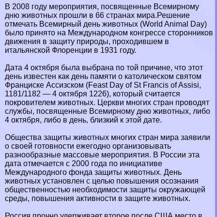
В 2008 году мероприятия, посвященные Всемирному
дню животных прошли в 66 странах мира.Решение
отмечать Всемирный день животных (World Animal Day)
было принято на Международном конгрессе сторонников
движения в защиту природы, проходившем в
итальянской Флоренции в 1931 году.
Дата 4 октября была выбрана по той причине, что этот
день известен как день памяти о католическом святом
Франциске Ассизском (Feast Day of St Francis of Assisi,
1181/1182 — 4 октября 1226), который считается
покровителем животных. Церкви многих стран проводят
службы, посвященные Всемирному дню животных, либо
4 октября, либо в день, близкий к этой дате.
Общества защиты животных многих стран мира заявили
о своей готовности ежегодно организовывать
разнообразные массовые мероприятия. В России эта
дата отмечается с 2000 года по инициативе
Международного фонда защиты животных. День
животных установлен с целью повышения осознания
общественностью необходимости защиты окружающей
среды, повышения активности в защите животных.
Россия прочно удерживает второе после США место в