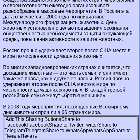
о своей готовности ежегодно организовывать
разнообразные массовые мероприятия. В России эта
дата отмечается с 2000 года по инициативе
Международного фонда защиты животных. День
животных установлен с целью повышения осознания
общественностью необходимости защиты окружающей
среды, повышения активности в защите животных.
Россия прочно удерживает второе после США место в
мире по численности домашних животных
Во многих западноевропейских странах считается, что
домашние животные — это часть семьи, и они имеют
такие же права, как и другие ее члeны. Россия прочно
удерживает второе после США место в мире по
численности домашних животных. В каждой третьей
российской семье живут «братья меньшие».
В 2008 году мероприятия, посвященные Всемирному
дню животных прошли в 66 странах мира.
AddThis Sharing Buttons
Share to
Facebook
Facebook
Share to Twitter
Twitter
Share to
Telegram
Telegram
Share to WhatsApp
WhatsApp
Share to
Печать
Печать