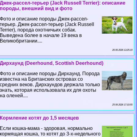
Джек-рассел-терьер (Jack Russell Terrier): описание
породы, внешний вид и фото
Фото и описание породы Джек-рассел-
терьер. Джек-рассел-терьер (Jack Russell
Terrier), порода охотничьих собак.
Выведена более в начале 19 века в
Великобритании....
26 06 2026 13:25:19
Дирхаунд (Deerhound, Scottish Deerhound)
Фото и описание породы Дирхаунд. Порода
известна на Британских островах со
средних веков. Дирхаундов держала только
знать, которая использовала их для охоты
на оленей....
25 06 2026 17:10:55
Кормление котят до 1,5 месяцев
Если кошка-мама - здоровая, нормально
кормящая кошка, то котят до 3-х-недельного