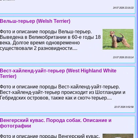
24 07 2026 23:16:33
Вельш-терьер (Welsh Terrier)
Фото и описание породы Вельш-терьер.
Выведена в Великобритании в 60-е годы 18
века. Долгое время одновременно
существовали 2 разновидности....
23 07 2026 20:33:14
Вест-хайленд-уайт-терьер (West Highland White
Terrier)
Фото и описание породы Вест-хайленд-уайт-терьер.
Вест-хайленд-уайт-терьер происходит из Шотландии и
Гебридских островов, также как и скотч-терьер....
22 07 2026 9:52:58
Венгерский кувас. Порода собак. Описание и
фотографии
Фото и описание породы Венгерский кувас.