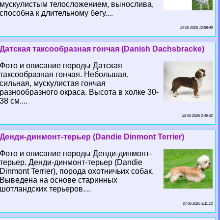
мускулистым телосложением, вынослива,
способна к длительному бегу....
29 06 2026 12:58:49
Датская таксообразная гончая (Danish Dachsbracke)
Фото и описание породы Датская
таксообразная гончая. Небольшая,
сильная, мускулистая гончая
разнообразного окраса. Высота в холке 30-
38 см....
28 06 2026 2:46:32
Денди-динмонт-терьер (Dandie Dinmont Terrier)
Фото и описание породы Денди-динмонт-
терьер. Денди-динмонт-терьер (Dandie
Dinmont Terrier), порода охотничьих собак.
Выведена на основе старинных
шотландских терьеров....
27 06 2026 9:11:12