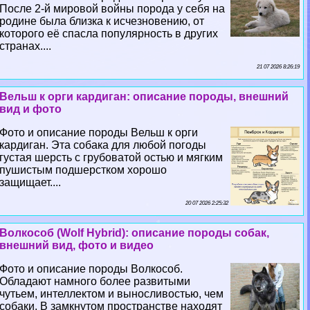
После 2-й мировой войны порода у себя на
родине была близка к исчезновению, от
которого её спасла популярность в других
странах....
21 07 2026 8:26:19
Вельш к opги кардиган: описание породы, внешний
вид и фото
Фото и описание породы Вельш к opги
кардиган. Эта собака для любой погоды
густая шерсть с грубоватой остью и мягким
пушистым подшерстком хорошо
защищает....
20 07 2026 2:25:32
Волкособ (Wolf Hybrid): описание породы собак,
внешний вид, фото и видео
Фото и описание породы Волкособ.
Обладают намного более развитыми
чутьем, интеллектом и выносливостью, чем
собаки. В замкнутом прострaнcтве находят