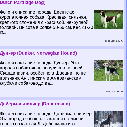
Dutch Partridge Dog)
Фото и описание породы Дрентская
куропаточная собака. Красивая, сильная,
крепкого сложения с красивой, некрупной
головой. Высота в холке 58-66 см, вес 21-23
кг....
21 06 2026 1:35:45
Дункер (Dunker, Norwegian Hound)
Фото и описание породы Дункер. Эта
порода собак очень популярна во всей
Скандинавии, особенно в Швеции, но не
признана Английским и Американским
клубами собаководства....
20 06 2026 7:28:32
Доберман-пинчер (Dobermann)
Фото и описание породы Доберман-пинчер.
Эта порода собак называется по имени
своего создателя Л. Добермана из г.