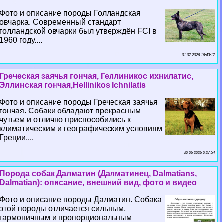
Фото и описание породы Голландская
овчарка. Современный стандарт
голландской овчарки был утверждён FCI в
1960 году....
01 07 2026 16:43:17
Греческая заячья гончая, Геллиникос ихнилатис,
Эллинская гончая,Hellinikos Ichnilatis
Фото и описание породы Греческая заячья
гончая. Собаки обладают прекрасным
чутьем и отлично приспособились к
климатическим и географическим условиям
Греции....
30 06 2026 0:27:54
Порода собак Далматин (Далматинец, Dalmatians,
Dalmatian): описание, внешний вид, фото и видео
Фото и описание породы Далматин. Собака
этой породы отличается сильным,
гармоничным и пропорциональным