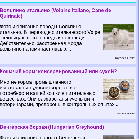
Вольпино итальяно (Volpino Italiano, Cane de
Quirinale)
Фото и описание породы Вольпино
итальяно. В переводе с итальянского Volpe
- «лисица», и это определяет породу.
Действительно, заостренная морда
вольпино напоминает лисью....
28 07 2026 2:20:19
Кошачий корм: консервированный или сухой?
Многие корма промышленного
изготовления удовлетворяют все
потребности вашей кошки в питательных
веществах. Они разработаны учеными и
ветеринарами, проверены в контрольных опытах...
27 07 2026 9:38:19
Венгерская борзая (Hungarian Greyhound)
Фото и описание породы Венгерская