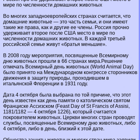
мире по численности домашних животных
Во многих западноевропейских странах считается, что
домашние животные — это часть семьи, и они имеют
такие же права, как и другие ее члeны. Россия прочно
удерживает второе после США место в мире по
численности домашних животных. В каждой третьей
российской семье живут «братья меньшие».
В 2008 году мероприятия, посвященные Всемирному
дню животных прошли в 66 странах мира.Решение
отмечать Всемирный день животных (World Animal Day)
было принято на Международном конгрессе сторонников
движения в защиту природы, проходившем в
итальянской Флоренции в 1931 году.
Дата 4 октября была выбрана по той причине, что этот
день известен как день памяти о католическом святом
Франциске Ассизском (Feast Day of St Francis of Assisi,
1181/1182 — 4 октября 1226), который считается
покровителем животных. Церкви многих стран проводят
службы, посвященные Всемирному дню животных, либо
4 октября, либо в день, близкий к этой дате.
Общества защиты животных многих стран мира заявили