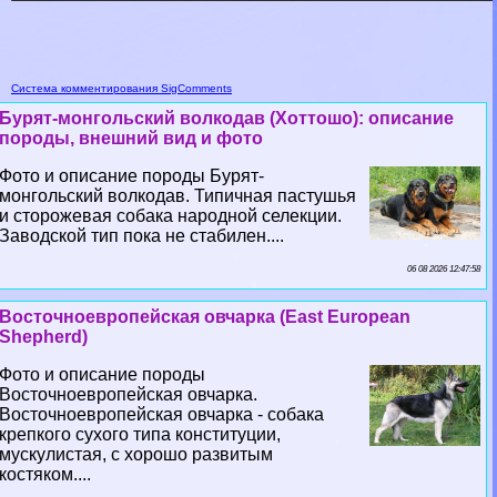
Система комментирования SigComments
Бурят-монгольский волкодав (Хоттошо): описание
породы, внешний вид и фото
Фото и описание породы Бурят-
монгольский волкодав. Типичная пастушья
и сторожевая собака народной селекции.
Заводской тип пока не стабилен....
06 08 2026 12:47:58
Восточноевропейская овчарка (East European
Shepherd)
Фото и описание породы
Восточноевропейская овчарка.
Восточноевропейская овчарка - собака
крепкого сухого типа конституции,
мускулистая, с хорошо развитым
костяком....