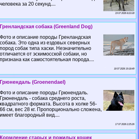
человека за 20 секунд....
19 07 2026 8:23:30
Гренландская собака (Greenland Dog)
Фото и описание породы Гренландская
собака. Это одна из ездовых северных
пород собак типа хаски. Незначительно
отличается от эскимосской собаки, но
признана как самостоятельная порода....
18 07 2026 19:18:49
Грюнендаль (Groenendael)
Фото и описание породы Грюнендаль.
Грюнендаль - собака среднего роста,
квадратного формата. Высота в холке 56-
66 см, вес 28 кг. Пропорционально сложена,
имеет благородный вид....
17 07 2026 2:25:26
Кормление старых и пожилых кошек