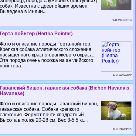
Sheepdog), порода служебных (пастушьих)
собак. Известна с древнейших времен.
Выведена в Индии....
14 07 2026 16:22:19
Герта-пойнтер (Hertha Pointer)
Фото и описание породы Герта-пойнтер.
Крепкая собака атлетического сложения
насыщенного красно-оранжевого окраса.
Эта порода очень похожа на английского
пойнтера....
13 07 2026 2:39:49
Гаванский бишон, гаванская собака (Bichon Havanais,
Havanese)
Фото и описание породы Гаванский бишон,
гаванская собака. Собака крепкого
сложения. Формат почти квадратный.
Высота в холке 20-28 см. Вес 3-5,5 кг....
12 07 2026 8:29:35