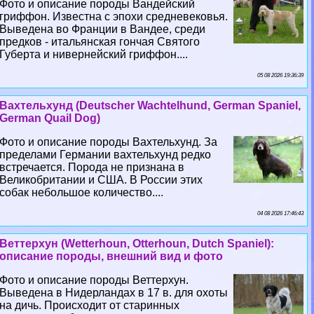
Фото и описание породы Вандейский
гриффон. Известна с эпохи средневековья.
Выведена во Франции в Вандее, среди
предков - итальянская гончая Святого
Губерта и нивернейский гриффон....
05 08 2026 19:36:39
Вахтельхунд (Deutscher Wachtelhund, German Spaniel,
German Quail Dog)
Фото и описание породы Вахтельхунд. За
пределами Германии вахтельхунд редко
встречается. Порода не признана в
Великобритании и США. В России этих
собак небольшое количество....
04 08 2026 17:46:43
Веттерхун (Wetterhoun, Otterhoun, Dutch Spaniel):
описание породы, внешний вид и фото
Фото и описание породы Веттерхун.
Выведена в Нидерландах в 17 в. для охоты
на дичь. Происходит от старинных