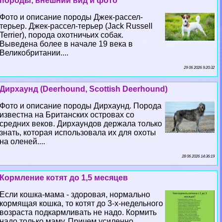
породы, внешний вид и фото
Фото и описание породы Джек-рассел-
терьер. Джек-рассел-терьер (Jack Russell
Terrier), порода охотничьих собак.
Выведена более в начале 19 века в
Великобритании....
29 06 2026 9:20:32
Дирхаунд (Deerhound, Scottish Deerhound)
Фото и описание породы Дирхаунд. Порода
известна на Британских островах со
средних веков. Дирхаундов держала только
знать, которая использовала их для охоты
на оленей....
28 06 2026 14:36:19
Кормление котят до 1,5 месяцев
Если кошка-мама - здоровая, нормально
кормящая кошка, то котят до 3-х-недельного
возраста подкармливать не надо. Кормить
надо только маму. Причем усиленно....