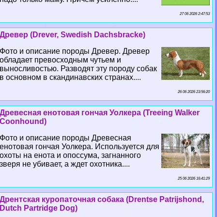
27 06 2026 2:47:53
Древер (Drever, Swedish Dachsbracke)
Фото и описание породы Древер. Древер
обладает превосходным чутьем и
выносливостью. Разводят эту породу собак
в основном в скандинавских странах....
26 06 2026 23:56:20
Древесная енотовая гончая Уолкера (Treeing Walker
Coonhound)
Фото и описание породы Древесная
енотовая гончая Уолкера. Используется для
охоты на енота и опоссума, загнанного
зверя не убивает, а ждет охотника....
25 06 2026 16:41:29
Дрентская куропаточная собака (Drentse Patrijshond,
Dutch Partridge Dog)