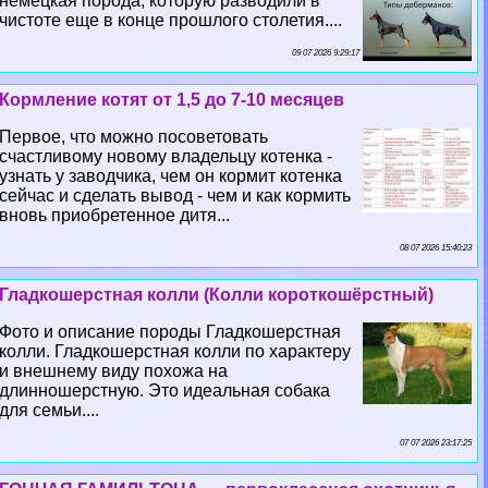
немецкая порода, которую разводили в
чистоте еще в конце прошлого столетия....
09 07 2026 9:29:17
Кормление котят от 1,5 до 7-10 месяцев
Первое, что можно посоветовать
счастливому новому владельцу котенка -
узнать у заводчика, чем он кормит котенка
сейчас и сделать вывод - чем и как кормить
вновь приобретенное дитя...
08 07 2026 15:40:23
Гладкошерстная колли (Колли короткошёрстный)
Фото и описание породы Гладкошерстная
колли. Гладкошерстная колли по хаpaктеру
и внешнему виду похожа на
длинношерстную. Это идеальная собака
для семьи....
07 07 2026 23:17:25