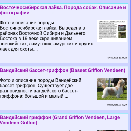
Восточносибирская лайка. Порода собак. Описание и
фотографии
Фото и описание породы
Восточносибирская лайка. Выведена в
районах Восточной Сибири и Дальнего
Востока в 19 веке скрещиванием
эвенкийских, ламутских, амурских и других
лаек для охоты....
07 08 2026 11:36:28
Вандейский бассет-гриффон (Basset Griffon Vendeen)
Фото и описание породы Вандейский
бассет-гриффон. Существует две
разновидности вандейского бассет-
гриффона: большой и малый....
06 08 2026 10:41:24
Вандейский гриффон (Grand Griffon Vendeen, Large
Vendeen Griffon)