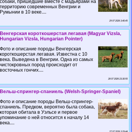
собаки, пришедшие вместе с мадьярами на
территорию современных Венгрии и
Румынии в 10 веке....
29 07 2026 3:40:45
Венгерская короткошерстая легавая (Magyar Vizsla,
Hungarian Vizsla, Hungarian Pointer)
Фото и описание породы Венгерская
короткошерстая легавая. Известна с 10
века. Выведена в Венгрии. Одна из самых
чистокровных пород происходит от
восточных гончих....
28 07 2026 23:30:55
Вельш-спрингер-спаниель (Welsh-Springer-Spaniel)
Фото и описание породы Вельш-спрингер-
спаниель. Предком, вероятно была собака,
которая обитала в Уэльсе и первое
упоминание о ней относится к началу 14
века....
27 07 2026 3:29:44