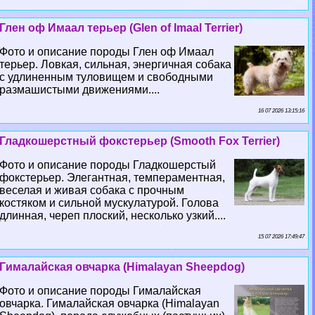
Глен оф Имаал терьер (Glen of Imaal Terrier)
Фото и описание породы Глен оф Имаал
терьер. Ловкая, сильная, энергичная собака
с удлиненным туловищем и свободными
размашистыми движениями....
16 07 2026 13:15:16
Гладкошерстный фокстерьер (Smooth Fox Terrier)
Фото и описание породы Гладкошерстый
фокстерьер. Элегантная, темпераментная,
веселая и живая собака с прочным
костяком и сильной мускулатурой. Голова
длинная, череп плоский, несколько узкий....
15 07 2026 17:49:47
Гималайская овчарка (Himalayan Sheepdog)
Фото и описание породы Гималайская
овчарка. Гималайская овчарка (Himalayan