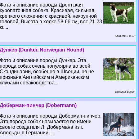
Фото и описание породы Дрентская
куропаточная собака. Красивая, сильная,
крепкого сложения с красивой, некрупной
головой. Высота в холке 58-66 см, вес 21-23
кг....
24 06 2026 4:32:44
Дункер (Dunker, Norwegian Hound)
Фото и описание породы Дункер. Эта
порода собак очень популярна во всей
Скандинавии, особенно в Швеции, но не
признана Английским и Американским
клубами собаководства....
23 06 2026 1:28:29
Доберман-пинчер (Dobermann)
Фото и описание породы Доберман-пинчер.
Эта порода собак называется по имени
своего создателя Л. Добермана из г.
Апольды в Германии....