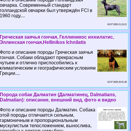
овчарка. Современный стандарт
голландской овчарки был утверждён FCI в
1960 году....
04 07 2026 21:31:21
Греческая заячья гончая, Геллиникос ихнилатис,
Эллинская гончая,Hellinikos Ichnilatis
Фото и описание породы Греческая заячья
гончая. Собаки обладают прекрасным
чутьем и отлично приспособились к
климатическим и географическим условиям
Греции....
03 07 2026 20:51:38
Порода собак Далматин (Далматинец, Dalmatians,
Dalmatian): описание, внешний вид, фото и видео
Фото и описание породы Далматин. Собака
этой породы отличается сильным,
гармоничным и пропорциональным
мускулистым телосложением, вынослива,
способна к длительному бегу....