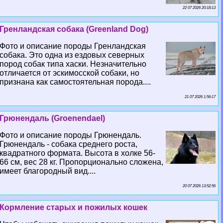
22 07 2026 20:18:13
Гренландская собака (Greenland Dog)
Фото и описание породы Гренландская
собака. Это одна из ездовых северных
пород собак типа хаски. Незначительно
отличается от эскимосской собаки, но
признана как самостоятельная порода....
21 07 2026 1:56:17
Грюнендаль (Groenendael)
Фото и описание породы Грюнендаль.
Грюнендаль - собака среднего роста,
квадратного формата. Высота в холке 56-
66 см, вес 28 кг. Пропорционально сложена,
имеет благородный вид....
20 07 2026 13:52:56
Кормление старых и пожилых кошек