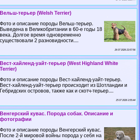
Вельш-терьер (Welsh Terrier)
Фото и описание породы Вельш-терьер.
Выведена в Великобритании в 60-е годы 18
века. Долгое время одновременно
существовали 2 разновидности....
26 07 2026 23:57:56
Вест-хайленд-уайт-терьер (West Highland White
Terrier)
Фото и описание породы Вест-хайленд-уайт-терьер.
Вест-хайленд-уайт-терьер происходит из Шотландии и
Гебридских островов, также как и скотч-терьер....
25 07 2026 3:55:44
Венгерский кувас. Порода собак. Описание и
фотографии
Фото и описание породы Венгерский кувас.
После 2-й мировой войны порода у себя на