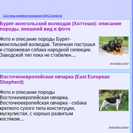
Система комментирования SigComments
Бурят-монгольский волкодав (Хоттошо): описание
породы, внешний вид и фото
Фото и описание породы Бурят-
монгольский волкодав. Типичная пастушья
и сторожевая собака народной селекции.
Заводской тип пока не стабилен....
09 08 2026 2:35:57
Восточноевропейская овчарка (East European
Shepherd)
Фото и описание породы
Восточноевропейская овчарка.
Восточноевропейская овчарка - собака
крепкого сухого типа конституции,
мускулистая, с хорошо развитым
костяком....
08 08 2026 10:28:25