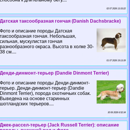
02 07 2026 13:33:22
Датская таксообразная гончая (Danish Dachsbracke)
Фото и описание породы Датская
таксообразная гончая. Небольшая,
сильная, мускулистая гончая
разнообразного окраса. Высота в холке 30-
38 см....
01 07 2026 19:13:39
Денди-динмонт-терьер (Dandie Dinmont Terrier)
Фото и описание породы Денди-динмонт-
терьер. Денди-динмонт-терьер (Dandie
Dinmont Terrier), порода охотничьих собак.
Выведена на основе старинных
шотландских терьеров....
30 06 2026 6:52:34
Джек-рассел-терьер (Jack Russell Terrier): описание