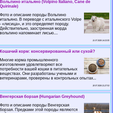
Вольпино итальяно (Volpino Italiano, Cane de
Quirinale)
Фото и описание породы Вольпино
итальяно. В переводе с итальянского Volpe
- «лисица», и это определяет породу.
Действительно, заостренная морда
вольпино напоминает лисью....
31 07 2026 14:15:55
Кошачий корм: консервированный или сухой?
Многие корма промышленного
изготовления удовлетворяют все
потребности вашей кошки в питательных
веществах. Они разработаны учеными и
ветеринарами, проверены в контрольных опытах...
30 07 2026 21:27:53
Венгерская борзая (Hungarian Greyhound)
Фото и описание породы Венгерская
борзая. Предками этой породы являются