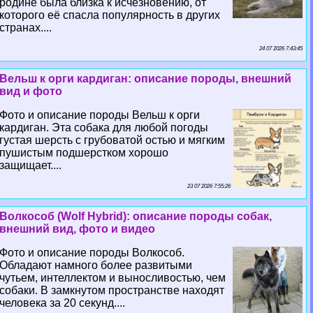
родине была близка к исчезновению, от
которого её спасла популярность в других
странах....
24 07 2026 7:43:45
Вельш к opги кардиган: описание породы, внешний
вид и фото
Фото и описание породы Вельш к opги
кардиган. Эта собака для любой погоды
густая шерсть с грубоватой остью и мягким
пушистым подшерстком хорошо
защищает....
23 07 2026 7:55:26
Волкособ (Wolf Hybrid): описание породы собак,
внешний вид, фото и видео
Фото и описание породы Волкособ.
Обладают намного более развитыми
чутьем, интеллектом и выносливостью, чем
собаки. В замкнутом прострaнcтве находят
человека за 20 секунд....