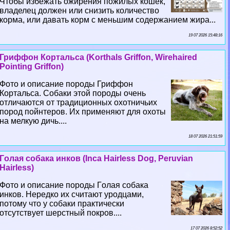
Чтобы избежать ожирения пожилых кошек,
владелец должен или снизить количество
корма, или давать корм с меньшим содержанием жира...
19 07 2026 15:48:16
Гриффон Кортальса (Korthals Griffon, Wirehaired
Pointing Griffon)
Фото и описание породы Гриффон
Кортальса. Собаки этой породы очень
отличаются от традиционных охотничьих
пород пойнтеров. Их применяют для охоты
на мелкую дичь....
18 07 2026 21:51:59
Гoлая собака инков (Inca Hairless Dog, Peruvian
Hairless)
Фото и описание породы Гoлая собака
инков. Нередко их считают уpoдцами,
потому что у собаки пpaктически
отсутствует шерстный покров....
17 07 2026 8:52:52