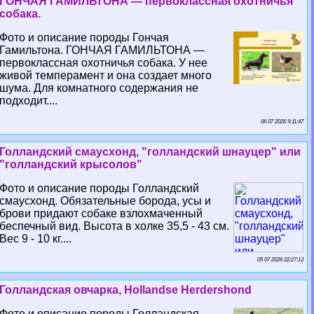
ГОНЧАЯ ГАМИЛЬТОНА — первоклассная охотничья
собака.
Фото и описание породы Гончая
Гамильтона. ГОНЧАЯ ГАМИЛЬТОНА —
первоклассная охотничья собака. У нее
живой темперамент и она создает много
шума. Для комнатного содержания не
подходит....
06 07 2026 9:11:47
Голландский смаусхонд, "голландский шнауцер" или
"голландский крысолов"
Фото и описание породы Голландский
смаусхонд. Обязательные борода, усы и
брови придают собаке взлохмаченный
беспечный вид. Высота в холке 35,5 - 43 см.
Вес 9 - 10 кг....
05 07 2026 22:27:13
Голландская овчарка, Hollandse Herdershond
Фото и описание породы Голландская