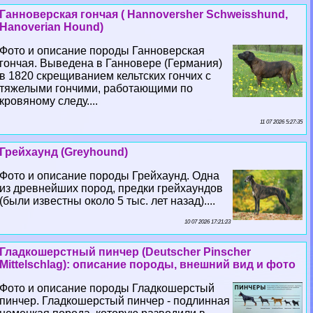
Ганноверская гончая ( Hannoversher Schweisshund,
Hanoverian Hound)
Фото и описание породы Ганноверская
гончая. Выведена в Ганновере (Германия)
в 1820 скрещиванием кельтских гончих с
тяжелыми гончими, работающими по
кровяному следу....
11 07 2026 5:27:35
Грейхаунд (Greyhound)
Фото и описание породы Грейхаунд. Одна
из древнейших пород, предки грейхаундов
(были известны около 5 тыс. лет назад)....
10 07 2026 17:21:23
Гладкошерстный пинчер (Deutscher Pinscher
Mittelschlag): описание породы, внешний вид и фото
Фото и описание породы Гладкошерстый
пинчер. Гладкошерстый пинчер - подлинная