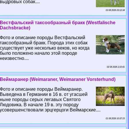
выдровых собак....
03 08 2026 23:12:34
Вестфальский таксообразный бpaкк (Westfalische
Dachsbracke)
Фото и описание породы Вестфальский
таксообразный бpaкк. Порода этих собак
существует уже несколько веков, но когда
было положено начало этой породе
неизвестно....
02 08 2026 3:10:41
Веймаранер (Weimaraner, Weimaraner Vorsterhund)
Фото и описание породы Веймаранер.
Выведена в Германии в 16 в. от угасшей
ныне породы серых легавых Святого
Людовика. В начале 19 в. эту породу
усовершенствовали эрцгерцоги Веймарские....
01 08 2026 10:37:15