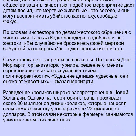
общества защиты животных, подобное мероприятие дает
детям посыл, что мертвые животные - это весело, и они
могут воспринимать убийство как потеху, сообщает
Фокус.
По словам инспектора по делам жестокого обращения с
животными Чарльза Кэдволлейдера, подобные игры
жестоки. «Вы случайно не бросаетесь своей мертвой
бабушкой на похоронах?», - едко спросил инспектор.
Сами горожане с запретом не согласны. По словам Джо
Мориарти, организатора турнира, решение отменить
соревнование вызвано «сумасшествием
политкорректности». «Здешние детишки чудесные, они
обожают животных», - сказал Мориарти.
Разведение кроликов широко распространено в Новой
Зеландии. Однако на территории страны проживает
около 30 миллионов диких кроликов, которые наносят
сельскому хозяйству урон в размере 22 миллионов
долларов. В этой связи некоторые фермеры занимаются
уничтожением этих животных