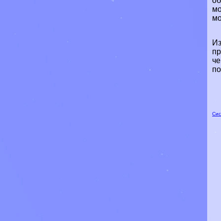
об
мо
мо
Из
пр
че
по
Сис