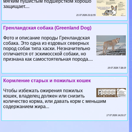
мягким пушистым подшерстком хорошо
защищает....
21 07 2026 23:11:55
Гренландская собака (Greenland Dog)
Фото и описание породы Гренландская
собака. Это одна из ездовых северных
пород собак типа хаски. Незначительно
отличается от эскимосской собаки, но
признана как самостоятельная порода....
19 07 2026 7:38:19
Кормление старых и пожилых кошек
Чтобы избежать ожирения пожилых
кошек, владелец должен или снизить
количество корма, или давать корм с меньшим
содержанием жира...
17 07 2026 14:23:17