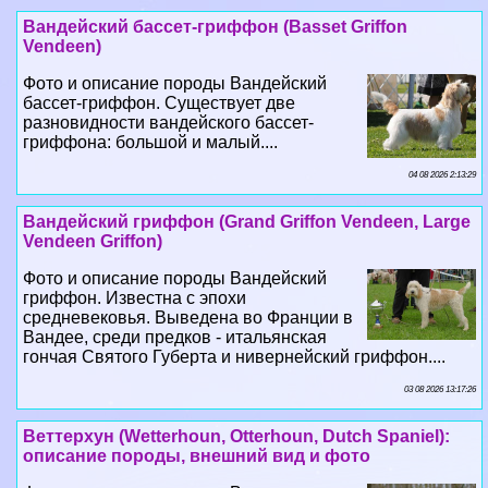
Вандейский бассет-гриффон (Basset Griffon
Vendeen)
Фото и описание породы Вандейский
бассет-гриффон. Существует две
разновидности вандейского бассет-
гриффона: большой и малый....
04 08 2026 2:13:29
Вандейский гриффон (Grand Griffon Vendeen, Large
Vendeen Griffon)
Фото и описание породы Вандейский
гриффон. Известна с эпохи
средневековья. Выведена во Франции в
Вандее, среди предков - итальянская
гончая Святого Губерта и нивернейский гриффон....
03 08 2026 13:17:26
Веттерхун (Wetterhoun, Otterhoun, Dutch Spaniel):
описание породы, внешний вид и фото