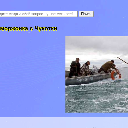
 моржонка с Чукотки