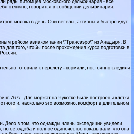
или ряды питомцев Московского дельфинария - все
себя отлично, говорится в сообщении дельфинария.
итров молока в день. Они веселы, активны и быстро идут
ным рейсом авиакомпании \"Tрaнcаэро\" из Анадыря. В
 для того, чтобы после прохождения курса подготовки в
России.
тельно готовили к перелету - кормили, постоянно следили
инг-767\". Для моржат на Чукотке были построены клетки
тного и, насколько это возможно, комфорт в длительном
и. Дело в том, что однажды члeны экспедиции увидели
 но ее худоба и полное одиночество показывали, что она