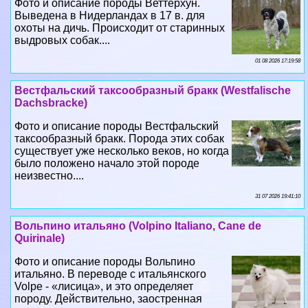
Фото и описание породы Веттерхун.
Выведена в Нидерландах в 17 в. для
охоты на дичь. Происходит от старинных
выдровых собак....
01 08 2026 17:19:58
Вестфальский таксообразный бpaкк (Westfalische
Dachsbracke)
Фото и описание породы Вестфальский
таксообразный бpaкк. Порода этих собак
существует уже несколько веков, но когда
было положено начало этой породе
неизвестно....
31 07 2026 19:41:10
Вольпино итальяно (Volpino Italiano, Cane de
Quirinale)
Фото и описание породы Вольпино
итальяно. В переводе с итальянского
Volpe - «лисица», и это определяет
породу. Действительно, заостренная