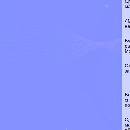
Ср
ма
\"
на
Бу
ра
Мо
От
за
Ве
сп
по
Од
ма