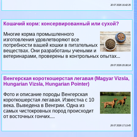
30 07 2026 16:42:35
Кошачий корм: консервированный или сухой?
Многие корма промышленного
изготовления удовлетворяют все
потребности вашей кошки в питательных
веществах. Они разработаны учеными и
ветеринарами, проверены в контрольных опытах...
28 07 2026 20:38:14
Венгерская короткошерстая легавая (Magyar Vizsla,
Hungarian Vizsla, Hungarian Pointer)
Фото и описание породы Венгерская
короткошерстая легавая. Известна с 10
века. Выведена в Венгрии. Одна из
самых чистокровных пород происходит
от восточных гончих....
26 07 2026 17:13:45