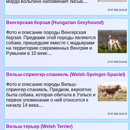
морда вольпино напоминает лисью....
29 07 2026 14:41:40
Венгерская борзая (Hungarian Greyhound)
Фото и описание породы Венгерская
борзая. Предками этой породы являются
собаки, пришедшие вместе с мадьярами
на территорию современных Венгрии и
Румынии в 10 веке....
27 07 2026 23:10:45
Вельш-спрингер-спаниель (Welsh-Springer-Spaniel)
Фото и описание породы Вельш-
спрингер-спаниель. Предком, вероятно
была собака, которая обитала в Уэльсе и
первое упоминание о ней относится к
началу 14 века....
25 07 2026 19:25:14
Вельш-терьер (Welsh Terrier)