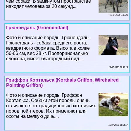
чем собаки. В замкнутом прострaнcтве
находят человека за 20 секунд....
20 07 2026 3:39:23
Грюнендаль (Groenendael)
Фото и описание породы Грюнендаль.
Грюнендаль - собака среднего роста,
квадратного формата. Высота в холке
56-66 см, вес 28 кг. Пропорционально
сложена, имеет благородный вид....
18 07 2026 23:57:18
Гриффон Кортальса (Korthals Griffon, Wirehaired
Pointing Griffon)
Фото и описание породы Гриффон
Кортальса. Собаки этой породы очень
отличаются от традиционных охотничьих
пород пойнтеров. Их применяют для
охоты на мелкую дичь....
16 07 2026 14:54:17