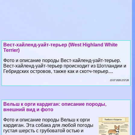
Вест-хайленд-уайт-терьер (West Highland White
Terrier)
Фото и описание породы Вест-хайленд-уайт-терьер.
Вест-хайленд-уайт-терьер происходит из Шотландии и
Гебридских островов, также как и скотч-терьер....
23 07 2026 2:57:28
Вельш к opги кардиган: описание породы,
внешний вид и фото
Фото и описание породы Вельш к opги
кардиган. Эта собака для любой погоды
густая шерсть с грубоватой остью и