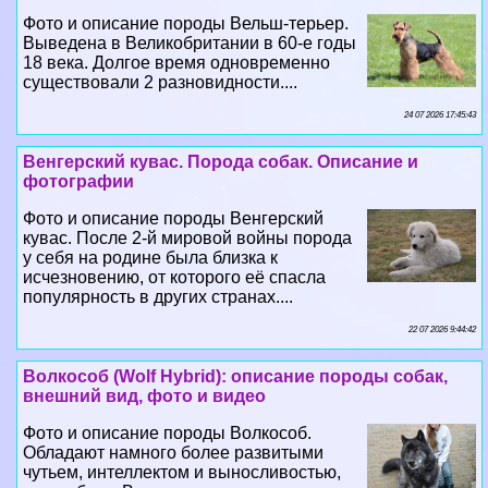
Фото и описание породы Вельш-терьер.
Выведена в Великобритании в 60-е годы
18 века. Долгое время одновременно
существовали 2 разновидности....
24 07 2026 17:45:43
Венгерский кувас. Порода собак. Описание и
фотографии
Фото и описание породы Венгерский
кувас. После 2-й мировой войны порода
у себя на родине была близка к
исчезновению, от которого её спасла
популярность в других странах....
22 07 2026 9:44:42
Волкособ (Wolf Hybrid): описание породы собак,
внешний вид, фото и видео
Фото и описание породы Волкособ.
Обладают намного более развитыми
чутьем, интеллектом и выносливостью,