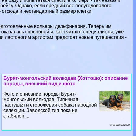
на базу и попытаться спасти его. Мери - так назвали
 рейсу. Однако, если средний вес полугодовалого
 отсюда и нестандартный размер клетки.
одготовленные вольеры дельфинария. Теперь им
 оказалась способной и, как считают специалисты, уже
ии ластоногим артистам предстоят новые путешествия -
Бурят-монгольский волкодав (Хоттошо): описание
породы, внешний вид и фото
Фото и описание породы Бурят-
монгольский волкодав. Типичная
пастушья и сторожевая собака народной
селекции. Заводской тип пока не
стабилен....
07 08 2026 18:25:39