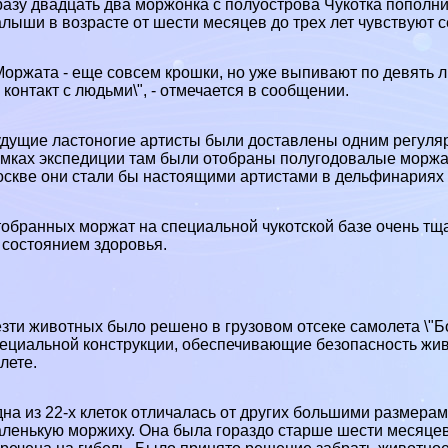
азу двадцать два моржонка с полуострова Чукотка пополн
лыши в возрасте от шести месяцев до трех лет чувствуют 
Моржата - еще совсем крошки, но уже выпивают по девять л
 контакт с людьми\", - отмечается в сообщении.
дущие ластоногие артисты были доставлены одним регуляр
мках экспедиции там были отобраны полугодовалые моржата
скве они стали бы настоящими артистами в дельфинариях 
обранных моржат на специальной чукотской базе очень тща
 состоянием здоровья.
зти животных было решено в грузовом отсеке самолета \"Бо
ециальной конструкции, обеспечивающие безопасность живо
лете.
на из 22-х клеток отличалась от других большими размерам
ленькую моржиху. Она была гораздо старше шести месяцев,