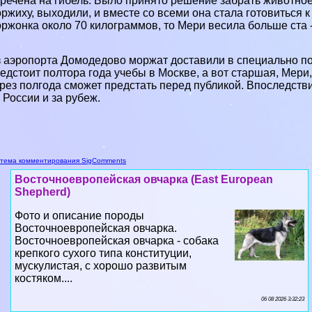
речена на гибель. Было принято решение забрать животное 
ржиху, выходили, и вместе со всеми она стала готовиться к
ржонка около 70 килограммов, то Мери весила больше ста -
 аэропорта Домодедово моржат доставили в специально п
едстоит полтора года учебы в Москве, а вот старшая, Мери,
рез полгода сможет предстать перед публикой. Впоследств
 России и за рубеж.
тема комментирования SigComments
Восточноевропейская овчарка (East European
Shepherd)
Фото и описание породы
Восточноевропейская овчарка.
Восточноевропейская овчарка - собака
крепкого сухого типа конституции,
мускулистая, с хорошо развитым
костяком....
06 08 2026 3:32:23