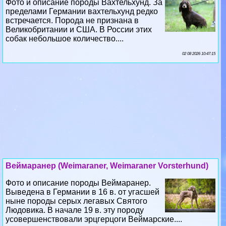
Фото и описание породы Вахтельхунд. За
пределами Германии вахтельхунд редко
встречается. Порода не признана в
Великобритании и США. В России этих
собак небольшое количество....
02 08 2026 10:47:15
Веймаранер (Weimaraner, Weimaraner Vorsterhund)
Фото и описание породы Веймаранер.
Выведена в Германии в 16 в. от угасшей
ныне породы серых легавых Святого
Людовика. В начале 19 в. эту породу
усовершенствовали эрцгерцоги Веймарские....