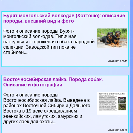
Бурят-монгольский волкодав (Хоттошо): описание
породы, внешний вид и фото
Фото и описание породы Бурят-
монгольский волкодав. Типичная
пастушья и сторожевая собака народной
селекции. Заводской тип пока не
стабилен....
05 08 2026 9:21:42
Восточносибирская лайка. Порода собак.
Описание и фотографии
Фото и описание породы
Восточносибирская лайка. Выведена в
районах Восточной Сибири и Дальнего
Востока в 19 веке скрещиванием
эвенкийских, ламутских, амурских и
других лаек для охоты....
03 08 2026 1:43:26