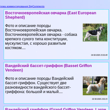
тема комментирования SigComments
Восточноевропейская овчарка (East European
Shepherd)
Фото и описание породы
Восточноевропейская овчарка.
Восточноевропейская овчарка - собака
крепкого сухого типа конституции,
мускулистая, с хорошо развитым
костяком....
04 08 2026 15:52:49
Вандейский бассет-гриффон (Basset Griffon
Vendeen)
Фото и описание породы Вандейский
бассет-гриффон. Существует две
разновидности вандейского бассет-
гриффона: большой и малый....
02 08 2026 3:52:15
Вандейский гриффон (Grand Griffon Vendeen, Large