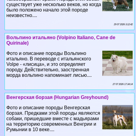
существует уже несколько веков, но когда
было положено начало этой породе
неизвестно....
29 07 2026 3:12:42
Вольпино итальяно (Volpino Italiano, Cane de
Quirinale)
Фото и описание породы Вольпино
итальяно. В переводе с итальянского
Volpe - «лисица», и это определяет
породу. Действительно, заостренная
морда вольпино напоминает лисью....
27 07 2026 17:34:14
Венгерская борзая (Hungarian Greyhound)
Фото и описание породы Венгерская
борзая. Предками этой породы являются
собаки, пришедшие вместе с мадьярами
на территорию современных Венгрии и
Румынии в 10 веке....