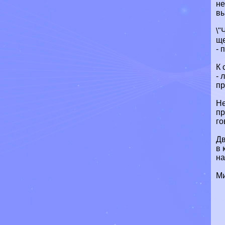
не
вы
\"
ще
- 
К 
- 
пр
Не
пр
го
Дв
в 
на
М