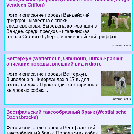
Vendeen Griffon)
Фото и описание породы Вандейский
гриффон. Известна с эпохи
средневековья. Выведена во Франции в
Вандее, среди предков - итальянская
гончая Святого Губерта и нивернейский гриффон....
01 08 2026 6:33:28
Веттерхун (Wetterhoun, Otterhoun, Dutch Spaniel):
описание породы, внешний вид и фото
Фото и описание породы Веттерхун.
Выведена в Нидерландах в 17 в. для
охоты на дичь. Происходит от старинных
выдровых собак....
30 07 2026 8:24:10
Вестфальский таксообразный бpaкк (Westfalische
Dachsbracke)
Фото и описание породы Вестфальский
таксообразный бpaкк. Порода этих собак