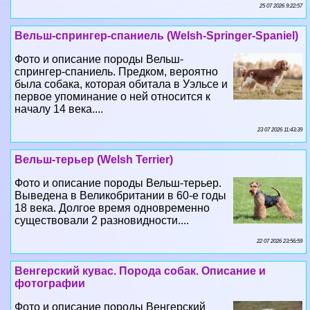
25 07 2026 9:22:57
Вельш-спрингер-спаниель (Welsh-Springer-Spaniel)
Фото и описание породы Вельш-
спрингер-спаниель. Предком, вероятно
была собака, которая обитала в Уэльсе и
первое упоминание о ней относится к
началу 14 века....
23 07 2026 11:43:39
Вельш-терьер (Welsh Terrier)
Фото и описание породы Вельш-терьер.
Выведена в Великобритании в 60-е годы
18 века. Долгое время одновременно
существовали 2 разновидности....
22 07 2026 23:56:59
Венгерский кувас. Порода собак. Описание и
фотографии
Фото и описание породы Венгерский