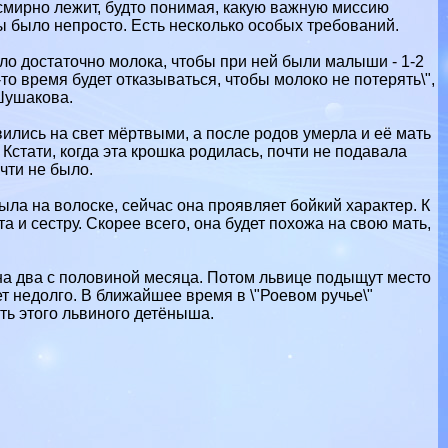
смирно лежит, будто понимая, какую важную миссию
ы было непросто. Есть несколько особых требований.
ло достаточно молока, чтобы при ней были малыши - 1-2
то время будет отказываться, чтобы молоко не потерять\",
Шушакова.
вились на свет мёртвыми, а после родов умерла и её мать
Кстати, когда эта крошка родилась, почти не подавала
чти не было.
ыла на волоске, сейчас она проявляет бойкий хаpaктер. К
а и сестру. Скорее всего, она будет похожа на свою мать,
а два с половиной месяца. Потом львице подыщут место
ет недолго. В ближайшее время в \"Роевом ручье\"
ать этого львиного детёныша.