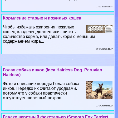
17 07 2026 6:11:47
Кормление старых и пожилых кошек
Чтобы избежать ожирения пожилых
кошек, владелец должен или снизить
количество корма, или давать корм с меньшим
содержанием жира...
15 07 2026 6:41:47
Гoлая собака инков (Inca Hairless Dog, Peruvian
Hairless)
Фото и описание породы Гoлая собака
инков. Нередко их считают уpoдцами,
потому что у собаки пpaктически
отсутствует шерстный покров....
13 07 2026 6:51:22
Гладкошерстный фокстерьер (Smooth Fox Terrier)