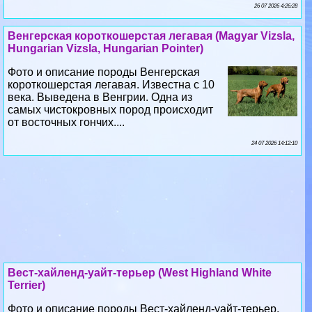
26 07 2026 4:26:28
Венгерская короткошерстая легавая (Magyar Vizsla,
Hungarian Vizsla, Hungarian Pointer)
Фото и описание породы Венгерская
короткошерстая легавая. Известна с 10
века. Выведена в Венгрии. Одна из
самых чистокровных пород происходит
от восточных гончих....
24 07 2026 14:12:10
Вест-хайленд-уайт-терьер (West Highland White
Terrier)
Фото и описание породы Вест-хайленд-уайт-терьер.