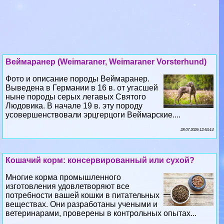
Веймаранер (Weimaraner, Weimaraner Vorsterhund)
Фото и описание породы Веймаранер.
Выведена в Германии в 16 в. от угасшей
ныне породы серых легавых Святого
Людовика. В начале 19 в. эту породу
усовершенствовали эрцгерцоги Веймарские....
28 07 2026 12:53:14
Кошачий корм: консервированный или сухой?
Многие корма промышленного
изготовления удовлетворяют все
потребности вашей кошки в питательных
веществах. Они разработаны учеными и
ветеринарами, проверены в контрольных опытах...