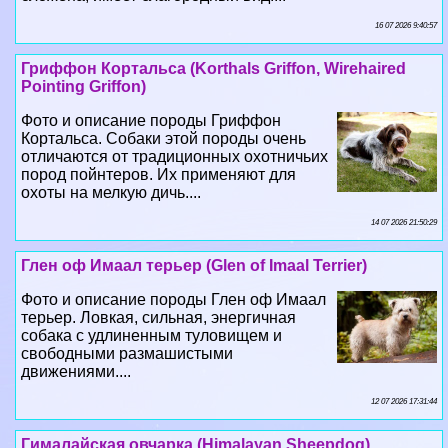
16 07 2026 9:40:57
Гриффон Кортальса (Korthals Griffon, Wirehaired
Pointing Griffon)
Фото и описание породы Гриффон
Кортальса. Собаки этой породы очень
отличаются от традиционных охотничьих
пород пойнтеров. Их применяют для
охоты на мелкую дичь....
14 07 2026 21:50:29
Глен оф Имаал терьер (Glen of Imaal Terrier)
Фото и описание породы Глен оф Имаал
терьер. Ловкая, сильная, энергичная
собака с удлиненным туловищем и
свободными размашистыми
движениями....
12 07 2026 17:31:44
Гималайская овчарка (Himalayan Sheepdog)