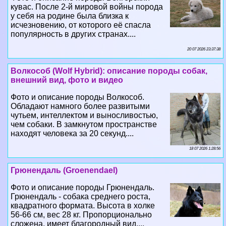
кувас. После 2-й мировой войны порода
у себя на родине была близка к
исчезновению, от которого её спасла
популярность в других странах....
20 07 2026 23:37:38
Волкособ (Wolf Hybrid): описание породы собак,
внешний вид, фото и видео
Фото и описание породы Волкособ.
Обладают намного более развитыми
чутьем, интеллектом и выносливостью,
чем собаки. В замкнутом прострaнcтве
находят человека за 20 секунд....
18 07 2026 1:28:56
Грюнендаль (Groenendael)
Фото и описание породы Грюнендаль.
Грюнендаль - собака среднего роста,
квадратного формата. Высота в холке
56-66 см, вес 28 кг. Пропорционально
сложена, имеет благородный вид....