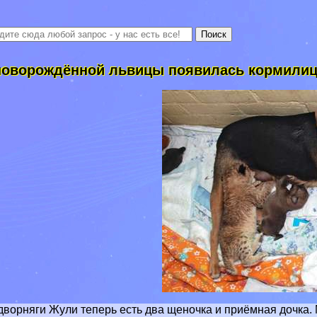
новорождённой львицы появилась кормили
дворняги Жули теперь есть два щеночка и приёмная дочка. 