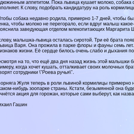
дюжинным аппетитом. Пока львица кушает молоко, собака 
полняет. К слову, подобрать кандидатуру на роль кормилиц
Чтобы собака недавно родила, примерно 1-7 дней, чтобы бы
нка, чтобы молоко не перегорало, если вдруг малыш какое-
пояснила заведующая отделом млекопитающих Маргарита 
слову, малышка-львица осталась сиротой. Три её брата поя
львица Варя. Она прожила в парке флоры и фауны семь лет. 
изнаков жизни. Её сердце билось очень слабо и дыхания по
смотря на то, что ещё два дня назад жизнь этой малышки б
имеру, когда хочет кушать, отталкивает своих молочных брат
ворят сотрудники \"Роева ручья\".
орняга Жуля теперь в роли львиной кормилицы примерно н
каком-нибудь зоопарке страны. Кстати, безымянной она буд
чнётся акция для горожан, которые сами выберут, как назв
ихаил Гашин