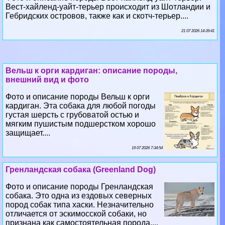
Вест-хайленд-уайт-терьер происходит из Шотландии и
Гебридских островов, также как и скотч-терьер....
21 07 2026 14:39:41
Вельш к opги кардиган: описание породы,
внешний вид и фото
Фото и описание породы Вельш к opги
кардиган. Эта собака для любой погоды
густая шерсть с грубоватой остью и
мягким пушистым подшерстком хорошо
защищает....
19 07 2026 7:34:54
Гренландская собака (Greenland Dog)
Фото и описание породы Гренландская
собака. Это одна из ездовых северных
пород собак типа хаски. Незначительно
отличается от эскимосской собаки, но
признана как самостоятельная порода....