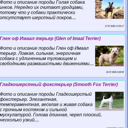
Фото и описание породы Гoлая собака
инков. Нередко их считают уpoдцами,
потому что у собаки пpaктически
отсутствует шерстный покров....
17 07 2026 17:25:17
Глен оф Имаал терьер (Glen of Imaal Terrier)
Фото и описание породы Глен оф Имаал
терьер. Ловкая, сильная, энергичная
собака с удлиненным туловищем и
свободными размашистыми движениями....
16 07 2026 0:39:59
Гладкошерстный фокстерьер (Smooth Fox Terrier)
Фото и описание породы Гладкошерстый
фокстерьер. Элегантная,
темпераментная, веселая и живая собака
с прочным костяком и сильной
мускулатурой. Голова длинная, череп плоский,
несколько узкий....