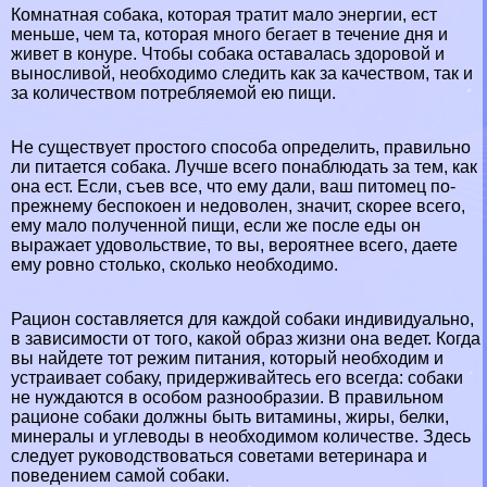
Комнатная собака, которая тратит мало энергии, ест
меньше, чем та, которая много бегает в течение дня и
живет в конуре. Чтобы собака оставалась здоровой и
выносливой, необходимо следить как за качеством, так и
за количеством потрeбляемой ею пищи.
Не существует простого способа определить, правильно
ли питается собака. Лучше всего понаблюдать за тем, как
она ест. Если, съев все, что ему дали, ваш питомец по-
прежнему беспокоен и недоволен, значит, скорее всего,
ему мало полученной пищи, если же после еды он
выражает удовольствие, то вы, вероятнее всего, даете
ему ровно столько, сколько необходимо.
Рацион составляется для каждой собаки индивидуально,
в зависимости от того, какой образ жизни она ведет. Когда
вы найдете тот режим питания, который необходим и
устраивает собаку, придерживайтесь его всегда: собаки
не нуждаются в особом разнообразии. В правильном
рационе собаки должны быть витамины, жиры, белки,
минералы и углеводы в необходимом количестве. Здесь
следует руководствоваться советами ветеринара и
поведением самой собаки.