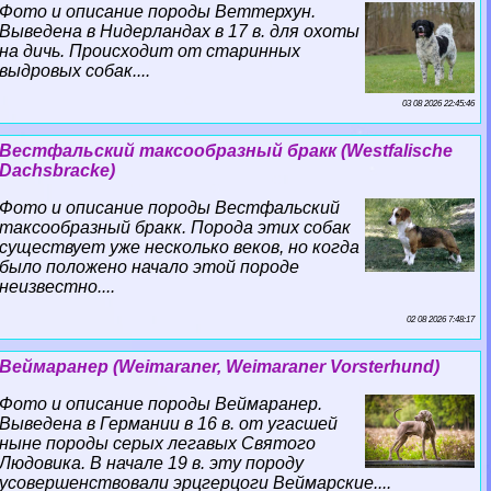
Фото и описание породы Веттерхун.
Выведена в Нидерландах в 17 в. для охоты
на дичь. Происходит от старинных
выдровых собак....
03 08 2026 22:45:46
Вестфальский таксообразный бpaкк (Westfalische
Dachsbracke)
Фото и описание породы Вестфальский
таксообразный бpaкк. Порода этих собак
существует уже несколько веков, но когда
было положено начало этой породе
неизвестно....
02 08 2026 7:48:17
Веймаранер (Weimaraner, Weimaraner Vorsterhund)
Фото и описание породы Веймаранер.
Выведена в Германии в 16 в. от угасшей
ныне породы серых легавых Святого
Людовика. В начале 19 в. эту породу
усовершенствовали эрцгерцоги Веймарские....