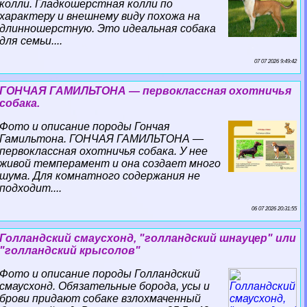
колли. Гладкошерстная колли по
хаpaктеру и внешнему виду похожа на
длинношерстную. Это идеальная собака
для семьи....
07 07 2026 9:49:42
ГОНЧАЯ ГАМИЛЬТОНА — первоклассная охотничья
собака.
Фото и описание породы Гончая
Гамильтона. ГОНЧАЯ ГАМИЛЬТОНА —
первоклассная охотничья собака. У нее
живой темперамент и она создает много
шума. Для комнатного содержания не
подходит....
06 07 2026 20:31:55
Голландский смаусхонд, "голландский шнауцер" или
"голландский крысолов"
Фото и описание породы Голландский
смаусхонд. Обязательные борода, усы и
брови придают собаке взлохмаченный