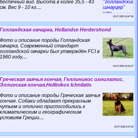
беспечный вид. Высота в холке 35,5 - 43
см. Вес 9 - 10 кг....
05 07 2026 10:47:54
Голландская овчарка, Hollandse Herdershond
Фото и описание породы Голландская
овчарка. Современный стандарт
голландской овчарки был утверждён FCI в
1960 году....
04 07 2026 10:41:57
Греческая заячья гончая, Геллиникос ихнилатис,
Эллинская гончая,Hellinikos Ichnilatis
Фото и описание породы Греческая заячья
гончая. Собаки обладают прекрасным
чутьем и отлично приспособились к
климатическим и географическим
условиям Греции....
03 07 2026 9:47:42