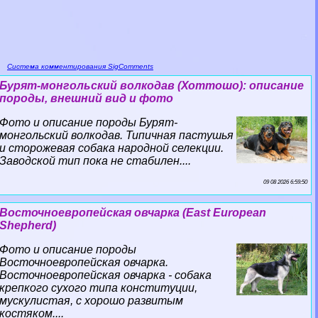
Система комментирования SigComments
Бурят-монгольский волкодав (Хоттошо): описание
породы, внешний вид и фото
Фото и описание породы Бурят-
монгольский волкодав. Типичная пастушья
и сторожевая собака народной селекции.
Заводской тип пока не стабилен....
09 08 2026 6:59:50
Восточноевропейская овчарка (East European
Shepherd)
Фото и описание породы
Восточноевропейская овчарка.
Восточноевропейская овчарка - собака
крепкого сухого типа конституции,
мускулистая, с хорошо развитым
костяком....