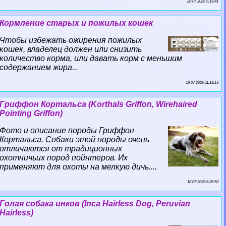
20 07 2026 6:19:41
Кормление старых и пожилых кошек
Чтобы избежать ожирения пожилых
кошек, владелец должен или снизить
количество корма, или давать корм с меньшим
содержанием жира...
19 07 2026 11:18:13
Гриффон Кортальса (Korthals Griffon, Wirehaired
Pointing Griffon)
Фото и описание породы Гриффон
Кортальса. Собаки этой породы очень
отличаются от традиционных
охотничьих пород пойнтеров. Их
применяют для охоты на мелкую дичь....
18 07 2026 6:26:53
Гoлая собака инков (Inca Hairless Dog, Peruvian
Hairless)