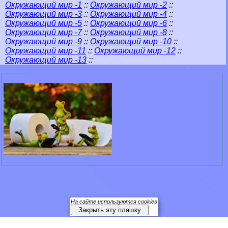
Окружающий мир -1
::
Окружающий мир -2
::
Окружающий мир -3
::
Окружающий мир -4
::
Окружающий мир -5
::
Окружающий мир -6
::
Окружающий мир -7
::
Окружающий мир -8
::
Окружающий мир -9
::
Окружающий мир -10
::
Окружающий мир -11
::
Окружающий мир -12
::
Окружающий мир -13
::
На сайте используются cookies
Закрыть эту плашку