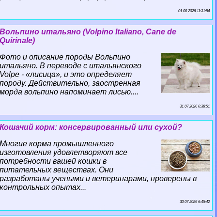
01 08 2026 11:31:54
Вольпино итальяно (Volpino Italiano, Cane de
Quirinale)
Фото и описание породы Вольпино
итальяно. В переводе с итальянского
Volpe - «лисица», и это определяет
породу. Действительно, заостренная
морда вольпино напоминает лисью....
31 07 2026 0:38:51
Кошачий корм: консервированный или сухой?
Многие корма промышленного
изготовления удовлетворяют все
потребности вашей кошки в
питательных веществах. Они
разработаны учеными и ветеринарами, проверены в
контрольных опытах...
30 07 2026 6:45:42