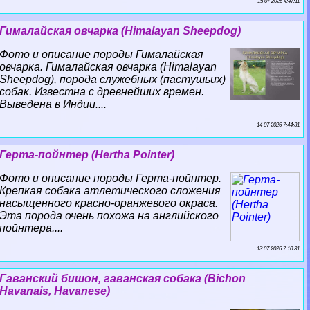
15 07 2026 4:47:11
Гималайская овчарка (Himalayan Sheepdog)
Фото и описание породы Гималайская
овчарка. Гималайская овчарка (Himalayan
Sheepdog), порода служебных (пастушьих)
собак. Известна с древнейших времен.
Выведена в Индии....
14 07 2026 7:44:31
Герта-пойнтер (Hertha Pointer)
Фото и описание породы Герта-пойнтер.
Крепкая собака атлетического сложения
насыщенного красно-оранжевого окраса.
Эта порода очень похожа на английского
пойнтера....
13 07 2026 7:10:31
Гаванский бишон, гаванская собака (Bichon
Havanais, Havanese)