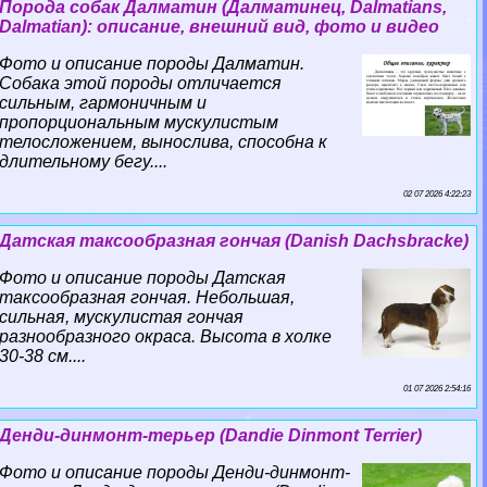
Порода собак Далматин (Далматинец, Dalmatians,
Dalmatian): описание, внешний вид, фото и видео
Фото и описание породы Далматин.
Собака этой породы отличается
сильным, гармоничным и
пропорциональным мускулистым
телосложением, вынослива, способна к
длительному бегу....
02 07 2026 4:22:23
Датская таксообразная гончая (Danish Dachsbracke)
Фото и описание породы Датская
таксообразная гончая. Небольшая,
сильная, мускулистая гончая
разнообразного окраса. Высота в холке
30-38 см....
01 07 2026 2:54:16
Денди-динмонт-терьер (Dandie Dinmont Terrier)
Фото и описание породы Денди-динмонт-