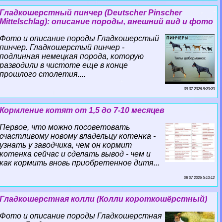
Гладкошерстный пинчер (Deutscher Pinscher
Mittelschlag): описание породы, внешний вид и фото
Фото и описание породы Гладкошерстый
пинчер. Гладкошерстый пинчер -
подлинная немецкая порода, которую
разводили в чистоте еще в конце
прошлого столетия....
09 07 2026 8:20:20
Кормление котят от 1,5 до 7-10 месяцев
Первое, что можно посоветовать
счастливому новому владельцу котенка -
узнать у заводчика, чем он кормит
котенка сейчас и сделать вывод - чем и
как кормить вновь приобретенное дитя...
08 07 2026 5:10:12
Гладкошерстная колли (Колли короткошёрстный)
Фото и описание породы Гладкошерстная