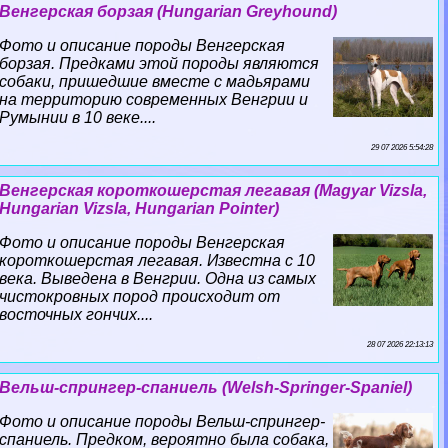
Венгерская борзая (Hungarian Greyhound)
Фото и описание породы Венгерская
борзая. Предками этой породы являются
собаки, пришедшие вместе с мадьярами
на территорию современных Венгрии и
Румынии в 10 веке....
29 07 2026 5:54:28
Венгерская короткошерстая легавая (Magyar Vizsla,
Hungarian Vizsla, Hungarian Pointer)
Фото и описание породы Венгерская
короткошерстая легавая. Известна с 10
века. Выведена в Венгрии. Одна из самых
чистокровных пород происходит от
восточных гончих....
28 07 2026 22:13:13
Вельш-спрингер-спаниель (Welsh-Springer-Spaniel)
Фото и описание породы Вельш-спрингер-
спаниель. Предком, вероятно была собака,