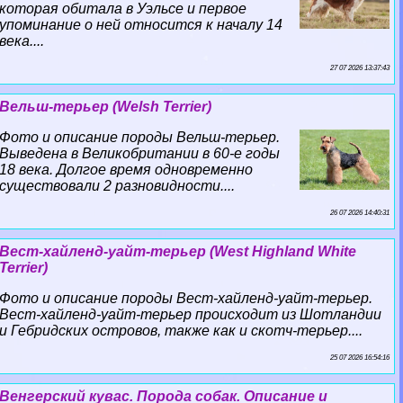
которая обитала в Уэльсе и первое
упоминание о ней относится к началу 14
века....
27 07 2026 13:37:43
Вельш-терьер (Welsh Terrier)
Фото и описание породы Вельш-терьер.
Выведена в Великобритании в 60-е годы
18 века. Долгое время одновременно
существовали 2 разновидности....
26 07 2026 14:40:31
Вест-хайленд-уайт-терьер (West Highland White
Terrier)
Фото и описание породы Вест-хайленд-уайт-терьер.
Вест-хайленд-уайт-терьер происходит из Шотландии
и Гебридских островов, также как и скотч-терьер....
25 07 2026 16:54:16
Венгерский кувас. Порода собак. Описание и