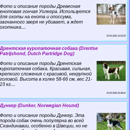
Фото и описание породы Древесная
енотовая гончая Уолкера. Используется
для охоты на енота и опоссума,
загнанного зверя не убивает, а ждет
охотника....
25 06 2026 12:52:25
Дрентская куропаточная собака (Drentse
Patrijshond, Dutch Partridge Dog)
Фото и описание породы Дрентская
куропаточная собака. Красивая, сильная,
крепкого сложения с красивой, некрупной
головой. Высота в холке 58-66 см, вес 21-
23 кг....
24 06 2026 20:48:22
Дункер (Dunker, Norwegian Hound)
Фото и описание породы Дункер. Эта
порода собак очень популярна во всей
Скандинавии, особенно в Швеции, но не