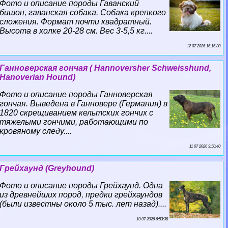
Фото и описание породы Гаванский
бишон, гаванская собака. Собака крепкого
сложения. Формат почти квадратный.
Высота в холке 20-28 см. Вес 3-5,5 кг....
12 07 2026 16:16:30
Ганноверская гончая ( Hannoversher Schweisshund,
Hanoverian Hound)
Фото и описание породы Ганноверская
гончая. Выведена в Ганновере (Германия) в
1820 скрещиванием кельтских гончих с
тяжелыми гончими, работающими по
кровяному следу....
11 07 2026 9:50:40
Грейхаунд (Greyhound)
Фото и описание породы Грейхаунд. Одна
из древнейших пород, предки грейхаундов
(были известны около 5 тыс. лет назад)....
10 07 2026 6:53:38