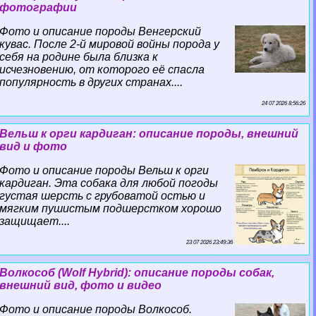
фотографии
Фото и описание породы Венгерский
кувас. После 2-й мировой войны порода у
себя на родине была близка к
исчезновению, от которого её спасла
популярность в других странах....
24 07 2026 8:56:26
Вельш к opги кардиган: описание породы, внешний
вид и фото
Фото и описание породы Вельш к opги
кардиган. Эта собака для любой погоды
густая шерсть с грубоватой остью и
мягким пушистым подшерстком хорошо
защищает....
23 07 2026 23:49:36
Волкособ (Wolf Hybrid): описание породы собак,
внешний вид, фото и видео
Фото и описание породы Волкособ.