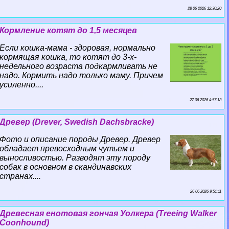
28 06 2026 12:30:20
Кормление котят до 1,5 месяцев
Если кошка-мама - здоровая, нормально
кормящая кошка, то котят до 3-х-
недельного возраста подкармливать не
надо. Кормить надо только маму. Причем
усиленно....
27 06 2026 4:57:18
Древер (Drever, Swedish Dachsbracke)
Фото и описание породы Древер. Древер
обладает превосходным чутьем и
выносливостью. Разводят эту породу
собак в основном в скандинавских
странах....
26 06 2026 9:51:11
Древесная енотовая гончая Уолкера (Treeing Walker
Coonhound)