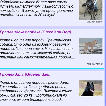
Обладают намного более развитыми
чутьем, интеллектом и выносливостью,
чем собаки. В замкнутом прострaнcтве
находят человека за 20 секунд....
22 07 2026 18:29:36
Гренландская собака (Greenland Dog)
Фото и описание породы Гренландская
собака. Это одна из ездовых северных
пород собак типа хаски. Незначительно
отличается от эскимосской собаки, но
признана как самостоятельная порода....
21 07 2026 23:30:52
Грюнендаль (Groenendael)
Фото и описание породы Грюнендаль.
Грюнендаль - собака среднего роста,
квадратного формата. Высота в холке
56-66 см, вес 28 кг. Пропорционально
сложена, имеет благородный вид....