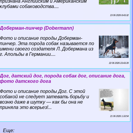
признана Английским и Американским
клубами собаководства....
23 06 2026 8:43:32
Доберман-пинчер (Dobermann)
Фото и описание породы Доберман-
пинчер. Эта порода собак называется по
имени своего создателя Л. Добермана из
г. Апольды в Германии....
22 06 2026 23:43:39
Дог, датский дог, порода собак дог, описание дога,
фото датского дога
Фото и описание породы Дог. С этой
собакой не следует затевать борьбу и
возню даже в шутку — как бы она не
приняла это всерьез!...
21 06 2026 1:33:54
Еще: