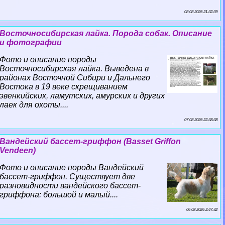
08 08 2026 21:32:39
Восточносибирская лайка. Порода собак. Описание
и фотографии
Фото и описание породы
Восточносибирская лайка. Выведена в
районах Восточной Сибири и Дальнего
Востока в 19 веке скрещиванием
эвенкийских, ламутских, амурских и других
лаек для охоты....
07 08 2026 22:38:38
Вандейский бассет-гриффон (Basset Griffon
Vendeen)
Фото и описание породы Вандейский
бассет-гриффон. Существует две
разновидности вандейского бассет-
гриффона: большой и малый....
06 08 2026 2:47:32