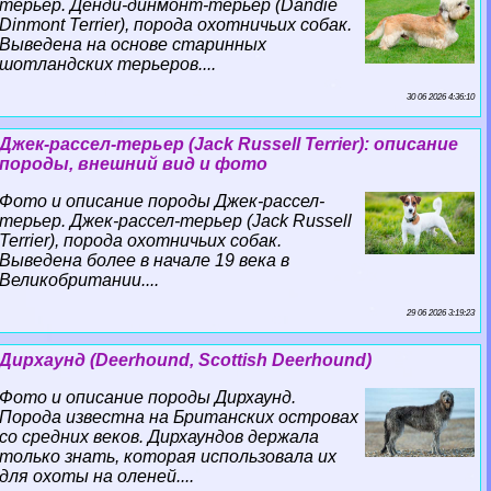
терьер. Денди-динмонт-терьер (Dandie
Dinmont Terrier), порода охотничьих собак.
Выведена на основе старинных
шотландских терьеров....
30 06 2026 4:36:10
Джек-рассел-терьер (Jack Russell Terrier): описание
породы, внешний вид и фото
Фото и описание породы Джек-рассел-
терьер. Джек-рассел-терьер (Jack Russell
Terrier), порода охотничьих собак.
Выведена более в начале 19 века в
Великобритании....
29 06 2026 3:19:23
Дирхаунд (Deerhound, Scottish Deerhound)
Фото и описание породы Дирхаунд.
Порода известна на Британских островах
со средних веков. Дирхаундов держала
только знать, которая использовала их
для охоты на оленей....