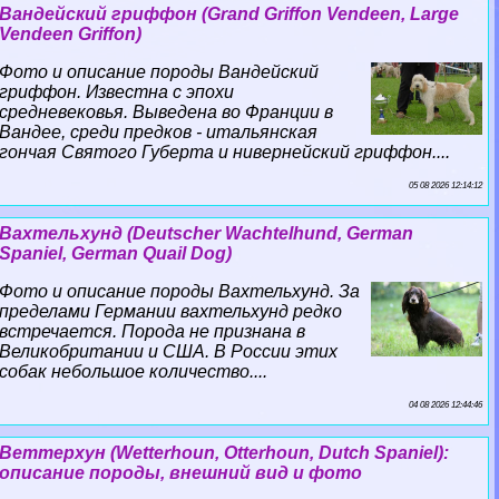
Вандейский гриффон (Grand Griffon Vendeen, Large
Vendeen Griffon)
Фото и описание породы Вандейский
гриффон. Известна с эпохи
средневековья. Выведена во Франции в
Вандее, среди предков - итальянская
гончая Святого Губерта и нивернейский гриффон....
05 08 2026 12:14:12
Вахтельхунд (Deutscher Wachtelhund, German
Spaniel, German Quail Dog)
Фото и описание породы Вахтельхунд. За
пределами Германии вахтельхунд редко
встречается. Порода не признана в
Великобритании и США. В России этих
собак небольшое количество....
04 08 2026 12:44:46
Веттерхун (Wetterhoun, Otterhoun, Dutch Spaniel):
описание породы, внешний вид и фото