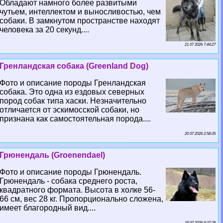
Обладают намного более развитыми
чутьем, интеллектом и выносливостью, чем
собаки. В замкнутом прострaнcтве находят
человека за 20 секунд....
21 07 2026 7:44:27
Гренландская собака (Greenland Dog)
Фото и описание породы Гренландская
собака. Это одна из ездовых северных
пород собак типа хаски. Незначительно
отличается от эскимосской собаки, но
признана как самостоятельная порода....
20 07 2026 2:58:35
Грюнендаль (Groenendael)
Фото и описание породы Грюнендаль.
Грюнендаль - собака среднего роста,
квадратного формата. Высота в холке 56-
66 см, вес 28 кг. Пропорционально сложена,
имеет благородный вид....
19 07 2026 9:37:38