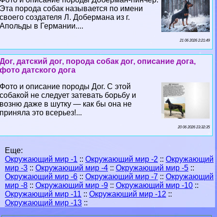
Эта порода собак называется по имени
своего создателя Л. Добермана из г.
Апольды в Германии....
21 06 2026 2:21:49
Дог, датский дог, порода собак дог, описание дога,
фото датского дога
Фото и описание породы Дог. С этой
собакой не следует затевать борьбу и
возню даже в шутку — как бы она не
приняла это всерьез!...
20 06 2026 23:32:35
Еще:
Окружающий мир -1
::
Окружающий мир -2
::
Окружающий
мир -3
::
Окружающий мир -4
::
Окружающий мир -5
::
Окружающий мир -6
::
Окружающий мир -7
::
Окружающий
мир -8
::
Окружающий мир -9
::
Окружающий мир -10
::
Окружающий мир -11
::
Окружающий мир -12
::
Окружающий мир -13
::