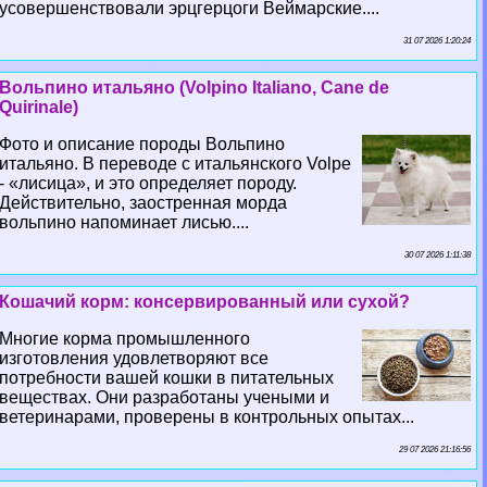
усовершенствовали эрцгерцоги Веймарские....
31 07 2026 1:20:24
Вольпино итальяно (Volpino Italiano, Cane de
Quirinale)
Фото и описание породы Вольпино
итальяно. В переводе с итальянского Volpe
- «лисица», и это определяет породу.
Действительно, заостренная морда
вольпино напоминает лисью....
30 07 2026 1:11:38
Кошачий корм: консервированный или сухой?
Многие корма промышленного
изготовления удовлетворяют все
потребности вашей кошки в питательных
веществах. Они разработаны учеными и
ветеринарами, проверены в контрольных опытах...
29 07 2026 21:16:56