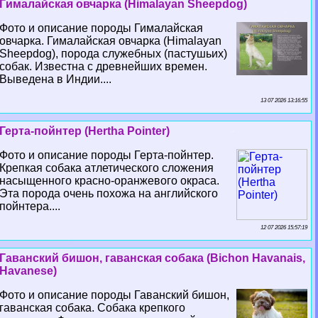
Гималайская овчарка (Himalayan Sheepdog)
Фото и описание породы Гималайская
овчарка. Гималайская овчарка (Himalayan
Sheepdog), порода служебных (пастушьих)
собак. Известна с древнейших времен.
Выведена в Индии....
13 07 2026 13:16:55
Герта-пойнтер (Hertha Pointer)
Фото и описание породы Герта-пойнтер.
Крепкая собака атлетического сложения
насыщенного красно-оранжевого окраса.
Эта порода очень похожа на английского
пойнтера....
12 07 2026 15:57:19
Гаванский бишон, гаванская собака (Bichon Havanais,
Havanese)
Фото и описание породы Гаванский бишон,
гаванская собака. Собака крепкого