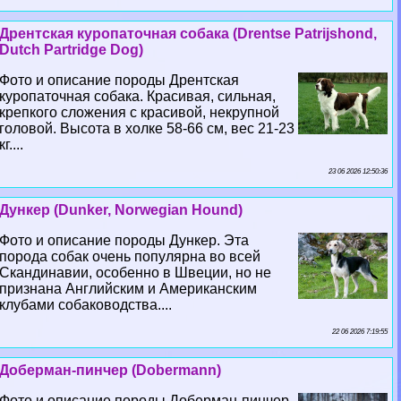
Дрентская куропаточная собака (Drentse Patrijshond,
Dutch Partridge Dog)
Фото и описание породы Дрентская
куропаточная собака. Красивая, сильная,
крепкого сложения с красивой, некрупной
головой. Высота в холке 58-66 см, вес 21-23
кг....
23 06 2026 12:50:36
Дункер (Dunker, Norwegian Hound)
Фото и описание породы Дункер. Эта
порода собак очень популярна во всей
Скандинавии, особенно в Швеции, но не
признана Английским и Американским
клубами собаководства....
22 06 2026 7:19:55
Доберман-пинчер (Dobermann)
Фото и описание породы Доберман-пинчер.