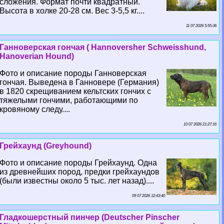
сложения. Формат почти квадратный.
Высота в холке 20-28 см. Вес 3-5,5 кг....
11 07 2026 5:55:36
Ганноверская гончая ( Hannoversher Schweisshund,
Hanoverian Hound)
Фото и описание породы Ганноверская
гончая. Выведена в Ганновере (Германия)
в 1820 скрещиванием кельтских гончих с
тяжелыми гончими, работающими по
кровяному следу....
10 07 2026 21:27:16
Грейхаунд (Greyhound)
Фото и описание породы Грейхаунд. Одна
из древнейших пород, предки грейхаундов
(были известны около 5 тыс. лет назад)....
09 07 2026 12:43:40
Гладкошерстный пинчер (Deutscher Pinscher