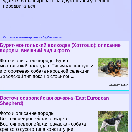
удается балансировать на двух ногах и успешно
передвигаться.
Система комментирования SigComments
Бурят-монгольский волкодав (Хоттошо): описание
породы, внешний вид и фото
Фото и описание породы Бурят-
монгольский волкодав. Типичная пастушья
и сторожевая собака народной селекции.
Заводской тип пока не стабилен....
08 08 2026 3:44:22
Восточноевропейская овчарка (East European
Shepherd)
Фото и описание породы
Восточноевропейская овчарка.
Восточноевропейская овчарка - собака
крепкого сухого типа конституции,