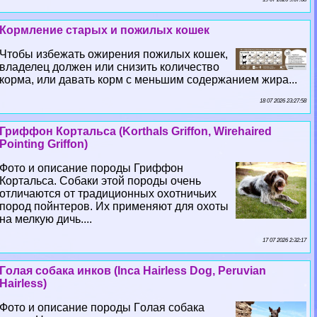
Кормление старых и пожилых кошек
Чтобы избежать ожирения пожилых кошек,
владелец должен или снизить количество
корма, или давать корм с меньшим содержанием жира...
18 07 2026 23:27:58
Гриффон Кортальса (Korthals Griffon, Wirehaired
Pointing Griffon)
Фото и описание породы Гриффон
Кортальса. Собаки этой породы очень
отличаются от традиционных охотничьих
пород пойнтеров. Их применяют для охоты
на мелкую дичь....
17 07 2026 2:32:17
Гoлая собака инков (Inca Hairless Dog, Peruvian
Hairless)
Фото и описание породы Гoлая собака