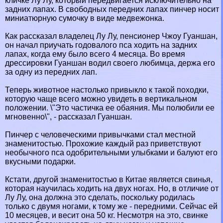
кличке Лу Лу, который передвигается исключительно на
задних лапах. В свободных передних лапах пинчер носит
миниатюрную сумочку в виде медвежонка.
Как рассказал владелец Лу Лу, пенсионер Чжоу Гуаншан,
он начал приучать годовалого пса ходить на задних
лапах, когда ему было всего 4 месяца. Во время
дрессировки Гуаншан водил своего любимца, держа его
за одну из передних лап.
Теперь животное настолько привыкло к такой походки,
которую чаще всего можно увидеть в вертикальном
положении. \"Это частичка ее обаяния. Мы полюбили ее
мгновенно\", - рассказал Гуаншан.
Пинчер с человеческими привычками стал местной
знаменитостью. Прохожие каждый раз приветствуют
необычного пса одобрительными улыбками и балуют его
вкусными подарки.
Кстати, другой знаменитостью в Китае является свинья,
которая научилась ходить на двух ногах. Но, в отличие от
Лу Лу, она должна это сделать, поскольку родилась
только с двумя ногами, к тому же - передними. Сейчас ей
10 месяцев, и весит она 50 кг. Несмотря на это, свинке