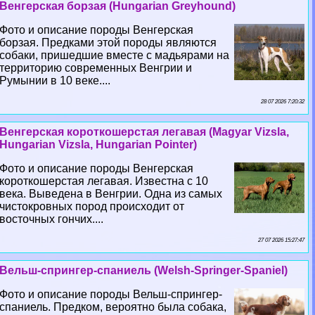
Венгерская борзая (Hungarian Greyhound)
Фото и описание породы Венгерская
борзая. Предками этой породы являются
собаки, пришедшие вместе с мадьярами на
территорию современных Венгрии и
Румынии в 10 веке....
28 07 2026 7:20:32
Венгерская короткошерстая легавая (Magyar Vizsla,
Hungarian Vizsla, Hungarian Pointer)
Фото и описание породы Венгерская
короткошерстая легавая. Известна с 10
века. Выведена в Венгрии. Одна из самых
чистокровных пород происходит от
восточных гончих....
27 07 2026 15:27:47
Вельш-спрингер-спаниель (Welsh-Springer-Spaniel)
Фото и описание породы Вельш-спрингер-
спаниель. Предком, вероятно была собака,