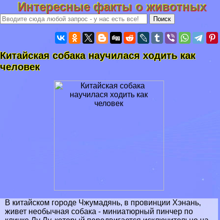
Интересные факты о животных
Китайская собака научилася ходить как
человек
В китайском городе Чжумадянь, в провинции Хэнань,
живет необычная собака - миниатюрный пинчер по