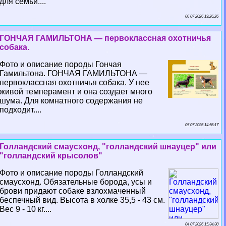
для семьи....
06 07 2026 19:26:26
ГОНЧАЯ ГАМИЛЬТОНА — первоклассная охотничья
собака.
Фото и описание породы Гончая
Гамильтона. ГОНЧАЯ ГАМИЛЬТОНА —
первоклассная охотничья собака. У нее
живой темперамент и она создает много
шума. Для комнатного содержания не
подходит....
05 07 2026 14:56:17
Голландский смаусхонд, "голландский шнауцер" или
"голландский крысолов"
Фото и описание породы Голландский
смаусхонд. Обязательные борода, усы и
брови придают собаке взлохмаченный
беспечный вид. Высота в холке 35,5 - 43 см.
Вес 9 - 10 кг....
04 07 2026 15:34:30