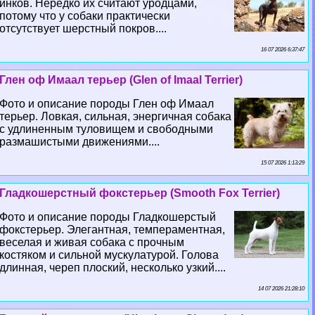
инков. Нередко их считают уpoдцами,
потому что у собаки пpaктически
отсутствует шерстный покров....
16 07 2026 6:37:47
Глен оф Имаал терьер (Glen of Imaal Terrier)
Фото и описание породы Глен оф Имаал
терьер. Ловкая, сильная, энергичная собака
с удлиненным туловищем и свободными
размашистыми движениями....
15 07 2026 1:13:29
Гладкошерстный фокстерьер (Smooth Fox Terrier)
Фото и описание породы Гладкошерстый
фокстерьер. Элегантная, темпераментная,
веселая и живая собака с прочным
костяком и сильной мускулатурой. Голова
длинная, череп плоский, несколько узкий....
14 07 2026 21:28:10