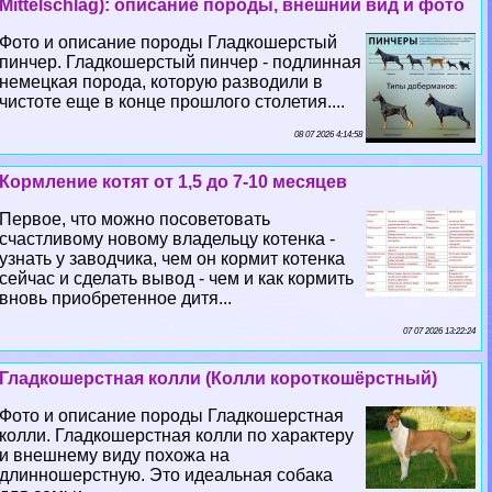
Mittelschlag): описание породы, внешний вид и фото
Фото и описание породы Гладкошерстый
пинчер. Гладкошерстый пинчер - подлинная
немецкая порода, которую разводили в
чистоте еще в конце прошлого столетия....
08 07 2026 4:14:58
Кормление котят от 1,5 до 7-10 месяцев
Первое, что можно посоветовать
счастливому новому владельцу котенка -
узнать у заводчика, чем он кормит котенка
сейчас и сделать вывод - чем и как кормить
вновь приобретенное дитя...
07 07 2026 13:22:24
Гладкошерстная колли (Колли короткошёрстный)
Фото и описание породы Гладкошерстная
колли. Гладкошерстная колли по хаpaктеру
и внешнему виду похожа на
длинношерстную. Это идеальная собака