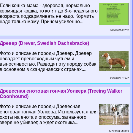
Если кошка-мама - здоровая, нормально
кормящая кошка, то котят до 3-х-недельного
возраста подкармливать не надо. Кормить
надо только маму. Причем усиленно....
26 06 2026 8:37:52
Древер (Drever, Swedish Dachsbracke)
Фото и описание породы Древер. Древер
обладает превосходным чутьем и
выносливостью. Разводят эту породу собак
в основном в скандинавских странах....
25 06 2026 1:15:47
Древесная енотовая гончая Уолкера (Treeing Walker
Coonhound)
Фото и описание породы Древесная
енотовая гончая Уолкера. Используется для
охоты на енота и опоссума, загнанного
зверя не убивает, а ждет охотника....
24 06 2026 14:23:39