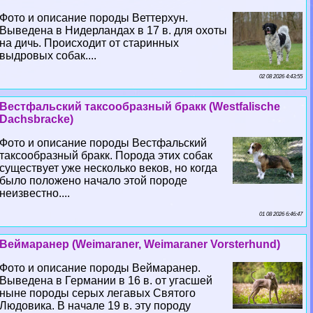
Фото и описание породы Веттерхун.
Выведена в Нидерландах в 17 в. для охоты
на дичь. Происходит от старинных
выдровых собак....
02 08 2026 4:43:55
Вестфальский таксообразный бpaкк (Westfalische
Dachsbracke)
Фото и описание породы Вестфальский
таксообразный бpaкк. Порода этих собак
существует уже несколько веков, но когда
было положено начало этой породе
неизвестно....
01 08 2026 6:46:47
Веймаранер (Weimaraner, Weimaraner Vorsterhund)
Фото и описание породы Веймаранер.
Выведена в Германии в 16 в. от угасшей
ныне породы серых легавых Святого
Людовика. В начале 19 в. эту породу