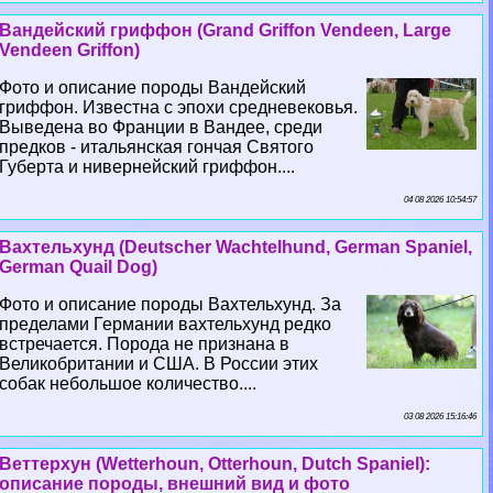
Вандейский гриффон (Grand Griffon Vendeen, Large
Vendeen Griffon)
Фото и описание породы Вандейский
гриффон. Известна с эпохи средневековья.
Выведена во Франции в Вандее, среди
предков - итальянская гончая Святого
Губерта и нивернейский гриффон....
04 08 2026 10:54:57
Вахтельхунд (Deutscher Wachtelhund, German Spaniel,
German Quail Dog)
Фото и описание породы Вахтельхунд. За
пределами Германии вахтельхунд редко
встречается. Порода не признана в
Великобритании и США. В России этих
собак небольшое количество....
03 08 2026 15:16:46
Веттерхун (Wetterhoun, Otterhoun, Dutch Spaniel):
описание породы, внешний вид и фото