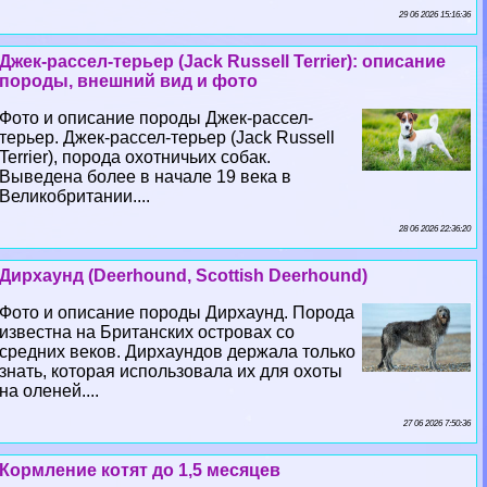
29 06 2026 15:16:36
Джек-рассел-терьер (Jack Russell Terrier): описание
породы, внешний вид и фото
Фото и описание породы Джек-рассел-
терьер. Джек-рассел-терьер (Jack Russell
Terrier), порода охотничьих собак.
Выведена более в начале 19 века в
Великобритании....
28 06 2026 22:36:20
Дирхаунд (Deerhound, Scottish Deerhound)
Фото и описание породы Дирхаунд. Порода
известна на Британских островах со
средних веков. Дирхаундов держала только
знать, которая использовала их для охоты
на оленей....
27 06 2026 7:50:36
Кормление котят до 1,5 месяцев