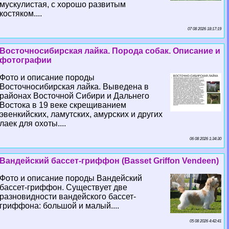
мускулистая, с хорошо развитым
костяком....
07 08 2026 18:17:19
Восточносибирская лайка. Порода собак. Описание и
фотографии
Фото и описание породы
Восточносибирская лайка. Выведена в
районах Восточной Сибири и Дальнего
Востока в 19 веке скрещиванием
эвенкийских, ламутских, амурских и других
лаек для охоты....
06 08 2026 1:34:30
Вандейский бассет-гриффон (Basset Griffon Vendeen)
Фото и описание породы Вандейский
бассет-гриффон. Существует две
разновидности вандейского бассет-
гриффона: большой и малый....
05 08 2026 4:42:41