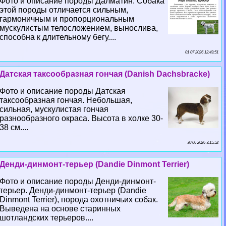
Фото и описание породы Далматин. Собака
этой породы отличается сильным,
гармоничным и пропорциональным
мускулистым телосложением, вынослива,
способна к длительному бегу....
01 07 2026 12:49:51
Датская таксообразная гончая (Danish Dachsbracke)
Фото и описание породы Датская
таксообразная гончая. Небольшая,
сильная, мускулистая гончая
разнообразного окраса. Высота в холке 30-
38 см....
30 06 2026 3:15:52
Денди-динмонт-терьер (Dandie Dinmont Terrier)
Фото и описание породы Денди-динмонт-
терьер. Денди-динмонт-терьер (Dandie
Dinmont Terrier), порода охотничьих собак.
Выведена на основе старинных
шотландских терьеров....