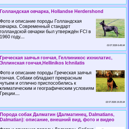
Голландская овчарка, Hollandse Herdershond
Фото и описание породы Голландская
овчарка. Современный стандарт
голландской овчарки был утверждён FCI в
1960 году....
03 07 2026 6:49:34
Греческая заячья гончая, Геллиникос ихнилатис,
Эллинская гончая,Hellinikos Ichnilatis
Фото и описание породы Греческая заячья
гончая. Собаки обладают прекрасным
чутьем и отлично приспособились к
климатическим и географическим условиям
Греции....
02 07 2026 19:35:34
Порода собак Далматин (Далматинец, Dalmatians,
Dalmatian): описание, внешний вид, фото и видео