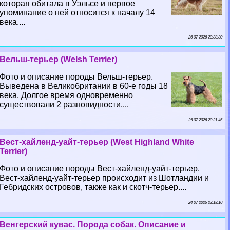
которая обитала в Уэльсе и первое
упоминание о ней относится к началу 14
века....
26 07 2026 20:33:30
Вельш-терьер (Welsh Terrier)
Фото и описание породы Вельш-терьер.
Выведена в Великобритании в 60-е годы 18
века. Долгое время одновременно
существовали 2 разновидности....
25 07 2026 20:21:46
Вест-хайленд-уайт-терьер (West Highland White
Terrier)
Фото и описание породы Вест-хайленд-уайт-терьер.
Вест-хайленд-уайт-терьер происходит из Шотландии и
Гебридских островов, также как и скотч-терьер....
24 07 2026 23:18:10
Венгерский кувас. Порода собак. Описание и