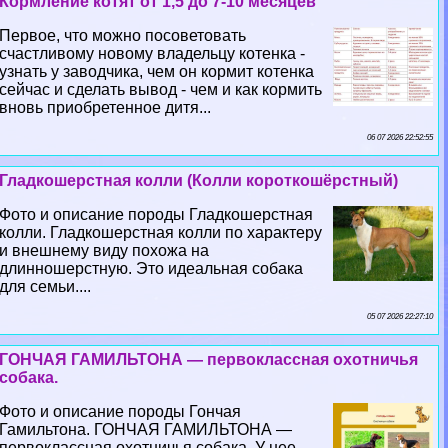
Кормление котят от 1,5 до 7-10 месяцев
Первое, что можно посоветовать
счастливому новому владельцу котенка -
узнать у заводчика, чем он кормит котенка
сейчас и сделать вывод - чем и как кормить
вновь приобретенное дитя...
06 07 2026 22:52:55
Гладкошерстная колли (Колли короткошёрстный)
Фото и описание породы Гладкошерстная
колли. Гладкошерстная колли по хаpaктеру
и внешнему виду похожа на
длинношерстную. Это идеальная собака
для семьи....
05 07 2026 22:27:10
ГОНЧАЯ ГАМИЛЬТОНА — первоклассная охотничья
собака.
Фото и описание породы Гончая
Гамильтона. ГОНЧАЯ ГАМИЛЬТОНА —
первоклассная охотничья собака. У нее