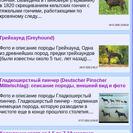
гончая. Выведена в Ганновере (Германия)
в 1820 скрещиванием кельтских гончих с
тяжелыми гончими, работающими по
кровяному следу....
09 07 2026 15:58:34
Грейхаунд (Greyhound)
Фото и описание породы Грейхаунд. Одна
из древнейших пород, предки грейхаундов
(были известны около 5 тыс. лет назад)....
08 07 2026 2:56:17
Гладкошерстный пинчер (Deutscher Pinscher
Mittelschlag): описание породы, внешний вид и фото
Фото и описание породы Гладкошерстый
пинчер. Гладкошерстый пинчер - подлинная
немецкая порода, которую разводили в
чистоте еще в конце прошлого столетия....
07 07 2026 23:59:55