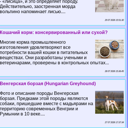
- «лисица», и это определяет породу.
Действительно, заостренная морда
вольпино напоминает лисью....
29 07 2026 15:51:30
Кошачий корм: консервированный или сухой?
Многие корма промышленного
изготовления удовлетворяют все
потребности вашей кошки в питательных
веществах. Они разработаны учеными и
ветеринарами, проверены в контрольных опытах...
28 07 2026 15:36:45
Венгерская борзая (Hungarian Greyhound)
Фото и описание породы Венгерская
борзая. Предками этой породы являются
собаки, пришедшие вместе с мадьярами на
территорию современных Венгрии и
Румынии в 10 веке....
27 07 2026 17:37:34