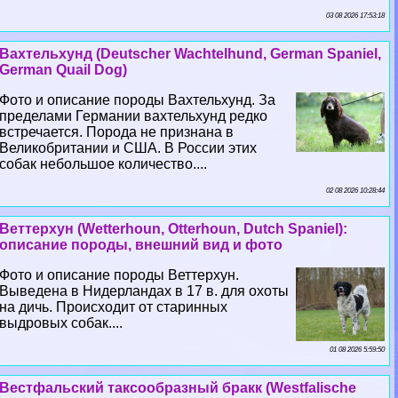
03 08 2026 17:53:18
Вахтельхунд (Deutscher Wachtelhund, German Spaniel,
German Quail Dog)
Фото и описание породы Вахтельхунд. За
пределами Германии вахтельхунд редко
встречается. Порода не признана в
Великобритании и США. В России этих
собак небольшое количество....
02 08 2026 10:28:44
Веттерхун (Wetterhoun, Otterhoun, Dutch Spaniel):
описание породы, внешний вид и фото
Фото и описание породы Веттерхун.
Выведена в Нидерландах в 17 в. для охоты
на дичь. Происходит от старинных
выдровых собак....
01 08 2026 5:59:50
Вестфальский таксообразный бpaкк (Westfalische