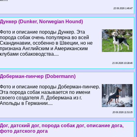
22 06 2026 1:46:47
Дункер (Dunker, Norwegian Hound)
Фото и описание породы Дункер. Эта
порода собак очень популярна во всей
Скандинавии, особенно в Швеции, но не
признана Английским и Американским
клубами собаководства....
21 06 2026 10:38:46
Доберман-пинчер (Dobermann)
Фото и описание породы Доберман-пинчер.
Эта порода собак называется по имени
своего создателя Л. Добермана из г.
Апольды в Германии....
20 06 2026 11:53:35
Дог, датский дог, порода собак дог, описание дога,
фото датского дога