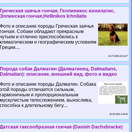
Греческая заячья гончая, Геллиникос ихнилатис,
Эллинская гончая,Hellinikos Ichnilatis
Фото и описание породы Греческая заячья
гончая. Собаки обладают прекрасным
чутьем и отлично приспособились к
климатическим и географическим условиям
Греции....
01 07 2026 22:12:27
Порода собак Далматин (Далматинец, Dalmatians,
Dalmatian): описание, внешний вид, фото и видео
Фото и описание породы Далматин. Собака
этой породы отличается сильным,
гармоничным и пропорциональным
мускулистым телосложением, вынослива,
способна к длительному бегу....
30 06 2026 3:34:44
Датская таксообразная гончая (Danish Dachsbracke)