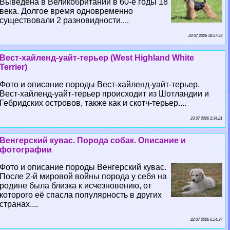
Выведена в Великобритании в 60-е годы 18
века. Долгое время одновременно
существовали 2 разновидности....
24 07 2026 18:57:53
Вест-хайленд-уайт-терьер (West Highland White
Terrier)
Фото и описание породы Вест-хайленд-уайт-терьер.
Вест-хайленд-уайт-терьер происходит из Шотландии и
Гебридских островов, также как и скотч-терьер....
23 07 2026 2:34:21
Венгерский кувас. Порода собак. Описание и
фотографии
Фото и описание породы Венгерский кувас.
После 2-й мировой войны порода у себя на
родине была близка к исчезновению, от
которого её спасла популярность в других
странах....
22 07 2026 6:54:37