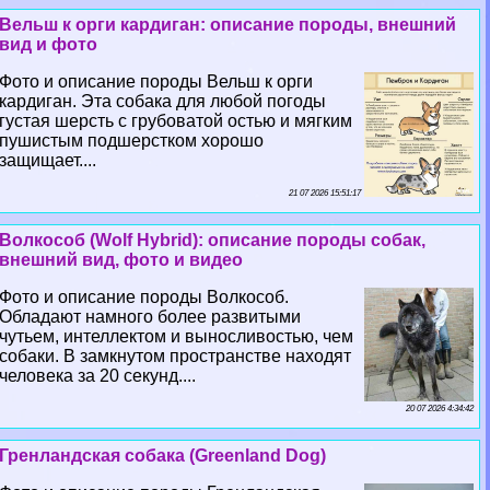
Вельш к opги кардиган: описание породы, внешний
вид и фото
Фото и описание породы Вельш к opги
кардиган. Эта собака для любой погоды
густая шерсть с грубоватой остью и мягким
пушистым подшерстком хорошо
защищает....
21 07 2026 15:51:17
Волкособ (Wolf Hybrid): описание породы собак,
внешний вид, фото и видео
Фото и описание породы Волкособ.
Обладают намного более развитыми
чутьем, интеллектом и выносливостью, чем
собаки. В замкнутом прострaнcтве находят
человека за 20 секунд....
20 07 2026 4:34:42
Гренландская собака (Greenland Dog)