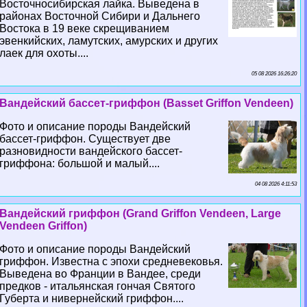
Восточносибирская лайка. Выведена в
районах Восточной Сибири и Дальнего
Востока в 19 веке скрещиванием
эвенкийских, ламутских, амурских и других
лаек для охоты....
05 08 2026 16:26:20
Вандейский бассет-гриффон (Basset Griffon Vendeen)
Фото и описание породы Вандейский
бассет-гриффон. Существует две
разновидности вандейского бассет-
гриффона: большой и малый....
04 08 2026 4:11:53
Вандейский гриффон (Grand Griffon Vendeen, Large
Vendeen Griffon)
Фото и описание породы Вандейский
гриффон. Известна с эпохи средневековья.
Выведена во Франции в Вандее, среди
предков - итальянская гончая Святого
Губерта и нивернейский гриффон....