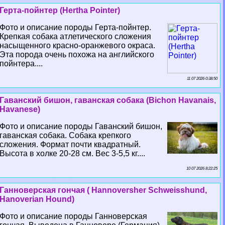
Герта-пойнтер (Hertha Pointer)
Фото и описание породы Герта-пойнтер.
Крепкая собака атлетического сложения
насыщенного красно-оранжевого окраса.
Эта порода очень похожа на английского
пойнтера....
11 07 2026 0:38:50
Гаванский бишон, гаванская собака (Bichon Havanais,
Havanese)
Фото и описание породы Гаванский бишон,
гаванская собака. Собака крепкого
сложения. Формат почти квадратный.
Высота в холке 20-28 см. Вес 3-5,5 кг....
10 07 2026 8:22:25
Ганноверская гончая ( Hannoversher Schweisshund,
Hanoverian Hound)
Фото и описание породы Ганноверская