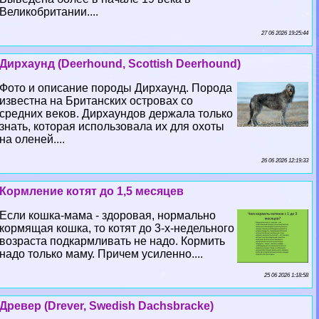
Великобритании....
27 06 2026 19:25:44
Дирхаунд (Deerhound, Scottish Deerhound)
Фото и описание породы Дирхаунд. Порода
известна на Британских островах со
средних веков. Дирхаундов держала только
знать, которая использовала их для охоты
на оленей....
26 06 2026 12:19:33
Кормление котят до 1,5 месяцев
Если кошка-мама - здоровая, нормально
кормящая кошка, то котят до 3-х-недельного
возраста подкармливать не надо. Кормить
надо только маму. Причем усиленно....
25 06 2026 1:18:58
Древер (Drever, Swedish Dachsbracke)