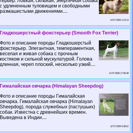
терьер. Ловкая, сильная, энергичная собака
с удлиненным туловищем и свободными
размашистыми движениями....
14 07 2026 1:15:13
Гладкошерстный фокстерьер (Smooth Fox Terrier)
Фото и описание породы Гладкошерстый
фокстерьер. Элегантная, темпераментная,
веселая и живая собака с прочным
костяком и сильной мускулатурой. Голова
длинная, череп плоский, несколько узкий....
13 07 2026 17:36:38
Гималайская овчарка (Himalayan Sheepdog)
Фото и описание породы Гималайская
овчарка. Гималайская овчарка (Himalayan
Sheepdog), порода служебных (пастушьих)
собак. Известна с древнейших времен.
Выведена в Индии....
12 07 2026 0:38:21