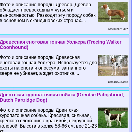
Фото и описание породы Древер. Древер
обладает превосходным чутьем и
выносливостью. Разводят эту породу собак
в основном в скандинавских странах....
24 06 2026 21:18:27
Древесная енотовая гончая Уолкера (Treeing Walker
Coonhound)
Фото и описание породы Древесная
енотовая гончая Уолкера. Используется для
охоты на енота и опоссума, загнанного
зверя не убивает, а ждет охотника....
23 06 2026 19:32:59
Дрентская куропаточная собака (Drentse Patrijshond,
Dutch Partridge Dog)
Фото и описание породы Дрентская
куропаточная собака. Красивая, сильная,
крепкого сложения с красивой, некрупной
головой. Высота в холке 58-66 см, вес 21-23
кг....