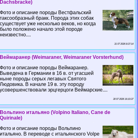
Dachsbracke)
Фото и описание породы Вестфальский
таксообразный бpaкк. Порода этих собак
существует уже несколько веков, но когда
было положено начало этой породе
неизвестно....
31 07 2026 8:37:14
Веймаранер (Weimaraner, Weimaraner Vorsterhund)
Фото и описание породы Веймаранер.
Выведена в Германии в 16 в. от угасшей
ныне породы серых легавых Святого
Людовика. В начале 19 в. эту породу
усовершенствовали эрцгерцоги Веймарские....
30 07 2026 16:10:37
Вольпино итальяно (Volpino Italiano, Cane de
Quirinale)
Фото и описание породы Вольпино
итальяно. В переводе с итальянского Volpe