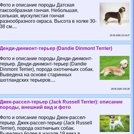
Фото и описание породы Датская
таксообразная гончая. Небольшая,
сильная, мускулистая гончая
разнообразного окраса. Высота в холке 30-
38 см....
29 06 2026 15:14:37
Денди-динмонт-терьер (Dandie Dinmont Terrier)
Фото и описание породы Денди-динмонт-
терьер. Денди-динмонт-терьер (Dandie
Dinmont Terrier), порода охотничьих собак.
Выведена на основе старинных
шотландских терьеров....
28 06 2026 3:50:38
Джек-рассел-терьер (Jack Russell Terrier): описание
породы, внешний вид и фото
Фото и описание породы Джек-рассел-
терьер. Джек-рассел-терьер (Jack Russell
Terrier), порода охотничьих собак.
Выведена более в начале 19 века в