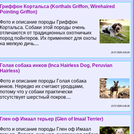
Гриффон Кортальса (Korthals Griffon, Wirehaired
Pointing Griffon)
Фото и описание породы Гриффон
Кортальса. Собаки этой породы очень
отличаются от традиционных охотничьих
пород пойнтеров. Их применяют для охоты
на мелкую дичь....
16 07 2026 4:20:26
Гoлая собака инков (Inca Hairless Dog, Peruvian
Hairless)
Фото и описание породы Гoлая собака
инков. Нередко их считают уpoдцами,
потому что у собаки пpaктически
отсутствует шерстный покров....
15 07 2026 6:40:36
Глен оф Имаал терьер (Glen of Imaal Terrier)
Фото и описание породы Глен оф Имаал