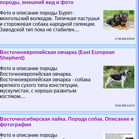
породы, внешний вид и фото
Фото и описание породы Бурят-
монгольский волкодав. Типичная пастушья
и сторожевая собака народной селекции.
Заводской тип пока не стабилен....
07 08 2026 8:55:45
Восточноевропейская овчарка (East European
Shepherd)
Фото и описание породы
Восточноевропейская овчарка.
Восточноевропейская овчарка - собака
крепкого сухого типа конституции,
мускулистая, с хорошо развитым
костяком....
06 08 2026 4:19:14
Восточносибирская лайка. Порода собак. Описание и
фотографии
Фото и описание породы