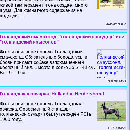
живой темперамент и она создает много
шума. Для комнатного содержания не
подходит....
04 07 2026 21:50:12
Голландский смаусхонд, "голландский шнауцер" или
"голландский крысолов"
Фото и описание породы Голландский
смаусхонд. Обязательные борода, усы и
брови придают собаке взлохмаченный
беспечный вид. Высота в холке 35,5 - 43 см.
Вес 9 - 10 кг....
03 07 2026 9:41:45
Голландская овчарка, Hollandse Herdershond
Фото и описание породы Голландская
овчарка. Современный стандарт
голландской овчарки был утверждён FCI в
1960 году....
02 07 2026 11:37:31