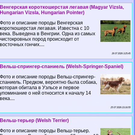
Венгерская короткошерстая легавая (Magyar Vizsla,
Hungarian Vizsla, Hungarian Pointer)
Фото и описание породы Венгерская
короткошерстая легавая. Известна с 10
века. Выведена в Венгрии. Одна из самых
чистокровных пород происходит от
восточных гончих....
26 07 2026 3:25:45
Вельш-спрингер-спаниель (Welsh-Springer-Spaniel)
Фото и описание породы Вельш-спрингер-
спаниель. Предком, вероятно была собака,
которая обитала в Уэльсе и первое
упоминание о ней относится к началу 14
века....
25 07 2026 23:16:55
Вельш-терьер (Welsh Terrier)
Фото и описание породы Вельш-терьер.