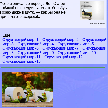
Фото и описание породы Дог. С этой
собакой не следует затевать борьбу и
возню даже в шутку — как бы она не
приняла это всерьез!...
19 06 2026 11:45:50
Еще:
Окружающий мир -1
::
Окружающий мир -2
::
Окружающий
мир -3
::
Окружающий мир -4
::
Окружающий мир -5
::
Окружающий мир -6
::
Окружающий мир -7
::
Окружающий
мир -8
::
Окружающий мир -9
::
Окружающий мир -10
::
Окружающий мир -11
::
Окружающий мир -12
::
Окружающий мир -13
::