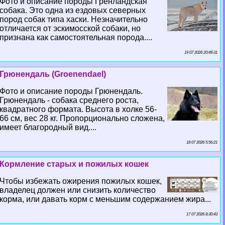
Фото и описание породы Гренландская
собака. Это одна из ездовых северных
пород собак типа хаски. Незначительно
отличается от эскимосской собаки, но
признана как самостоятельная порода....
19 07 2026 20:49:31
Грюнендаль (Groenendael)
Фото и описание породы Грюнендаль.
Грюнендаль - собака среднего роста,
квадратного формата. Высота в холке 56-
66 см, вес 28 кг. Пропорционально сложена,
имеет благородный вид....
18 07 2026 5:56:21
Кормление старых и пожилых кошек
Чтобы избежать ожирения пожилых кошек,
владелец должен или снизить количество
корма, или давать корм с меньшим содержанием жира...
17 07 2026 8:30:43