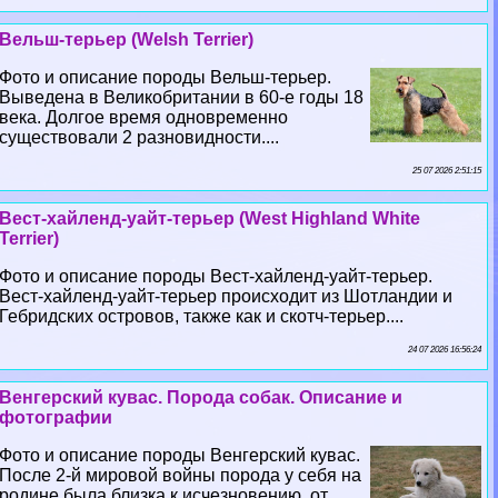
Вельш-терьер (Welsh Terrier)
Фото и описание породы Вельш-терьер.
Выведена в Великобритании в 60-е годы 18
века. Долгое время одновременно
существовали 2 разновидности....
25 07 2026 2:51:15
Вест-хайленд-уайт-терьер (West Highland White
Terrier)
Фото и описание породы Вест-хайленд-уайт-терьер.
Вест-хайленд-уайт-терьер происходит из Шотландии и
Гебридских островов, также как и скотч-терьер....
24 07 2026 16:56:24
Венгерский кувас. Порода собак. Описание и
фотографии
Фото и описание породы Венгерский кувас.
После 2-й мировой войны порода у себя на
родине была близка к исчезновению, от