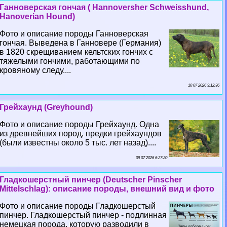
Ганноверская гончая ( Hannoversher Schweisshund,
Hanoverian Hound)
Фото и описание породы Ганноверская
гончая. Выведена в Ганновере (Германия)
в 1820 скрещиванием кельтских гончих с
тяжелыми гончими, работающими по
кровяному следу....
10 07 2026 9:12:36
Грейхаунд (Greyhound)
Фото и описание породы Грейхаунд. Одна
из древнейших пород, предки грейхаундов
(были известны около 5 тыс. лет назад)....
09 07 2026 6:27:30
Гладкошерстный пинчер (Deutscher Pinscher
Mittelschlag): описание породы, внешний вид и фото
Фото и описание породы Гладкошерстый
пинчер. Гладкошерстый пинчер - подлинная
немецкая порода, которую разводили в