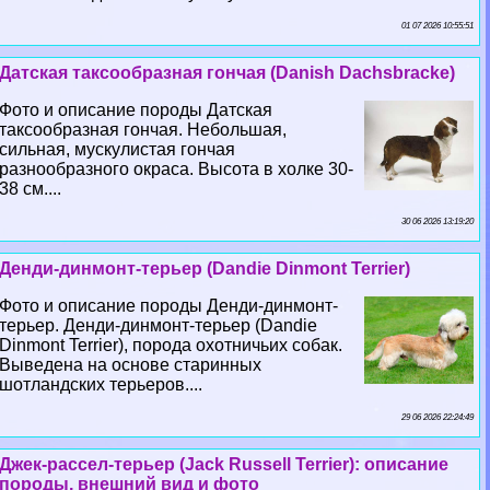
01 07 2026 10:55:51
Датская таксообразная гончая (Danish Dachsbracke)
Фото и описание породы Датская
таксообразная гончая. Небольшая,
сильная, мускулистая гончая
разнообразного окраса. Высота в холке 30-
38 см....
30 06 2026 13:19:20
Денди-динмонт-терьер (Dandie Dinmont Terrier)
Фото и описание породы Денди-динмонт-
терьер. Денди-динмонт-терьер (Dandie
Dinmont Terrier), порода охотничьих собак.
Выведена на основе старинных
шотландских терьеров....
29 06 2026 22:24:49
Джек-рассел-терьер (Jack Russell Terrier): описание
породы, внешний вид и фото