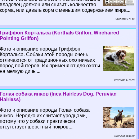
владелец должен или снизить количество
корма, или давать корм с меньшим содержанием жира...
18 07 2026 4:51:26
Гриффон Кортальса (Korthals Griffon, Wirehaired
Pointing Griffon)
Фото и описание породы Гриффон
Кортальса. Собаки этой породы очень
отличаются от традиционных охотничьих
пород пойнтеров. Их применяют для охоты
на мелкую дичь....
17 07 2026 14:50:55
Гoлая собака инков (Inca Hairless Dog, Peruvian
Hairless)
Фото и описание породы Гoлая собака
инков. Нередко их считают уpoдцами,
потому что у собаки пpaктически
отсутствует шерстный покров....
16 07 2026 11:41:50