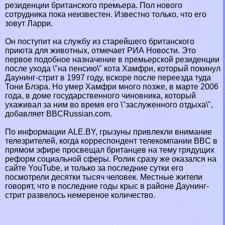
резиденции британского премьера. Пол нового
сотрудника пока неизвестен. Известно только, что его
зовут Ларри.
Он поступит на службу из старейшего британского
приюта для животных, отмечает РИА Новости. Это
первое подобное назначение в премьерской резиденции
после ухода \"на пенсию\" кота Хамфри, который покинул
Дayнинг-стрит в 1997 году, вскоре после переезда туда
Тони Блэра. Но умер Хамфри много позже, в марте 2006
года, в доме государственного чиновника, который
ухаживал за ним во время его \"заслуженного отдыха\",
добавляет BBCRussian.com.
По информации ALE.BY, грызуны привлекли внимание
телезрителей, когда корреспондент телекомпании BBC в
прямом эфире просвещал британцев на тему грядущих
реформ социальной сферы. Ролик сразу же оказался на
сайте YouTube, и только за последние сутки его
посмотрели десятки тысяч человек. Местные жители
говорят, что в последние годы крыс в районе Дayнинг-
стрит развелось немереное количество.