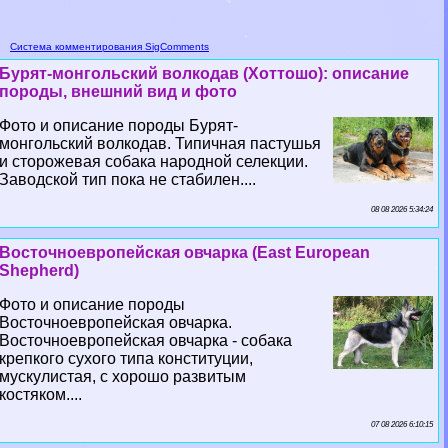
Система комментирования SigComments
Бурят-монгольский волкодав (Хоттошо): описание
породы, внешний вид и фото
Фото и описание породы Бурят-
монгольский волкодав. Типичная пастушья
и сторожевая собака народной селекции.
Заводской тип пока не стабилен....
08 08 2026 5:34:24
Восточноевропейская овчарка (East European
Shepherd)
Фото и описание породы
Восточноевропейская овчарка.
Восточноевропейская овчарка - собака
крепкого сухого типа конституции,
мускулистая, с хорошо развитым
костяком....
07 08 2026 6:10:15