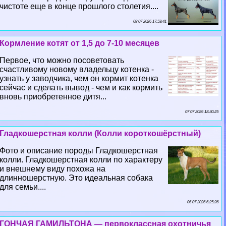
чистоте еще в конце прошлого столетия....
08 07 2026 17:59:41
Кормление котят от 1,5 до 7-10 месяцев
Первое, что можно посоветовать
счастливому новому владельцу котенка -
узнать у заводчика, чем он кормит котенка
сейчас и сделать вывод - чем и как кормить
вновь приобретенное дитя...
07 07 2026 18:30:25
Гладкошерстная колли (Колли короткошёрстный)
Фото и описание породы Гладкошерстная
колли. Гладкошерстная колли по хаpaктеру
и внешнему виду похожа на
длинношерстную. Это идеальная собака
для семьи....
06 07 2026 6:25:26
ГОНЧАЯ ГАМИЛЬТОНА — первоклассная охотничья