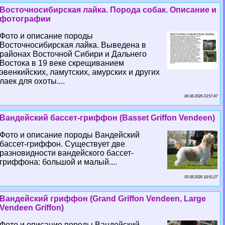
Восточносибирская лайка. Порода собак. Описание и
фотографии
Фото и описание породы
Восточносибирская лайка. Выведена в
районах Восточной Сибири и Дальнего
Востока в 19 веке скрещиванием
эвенкийских, ламутских, амурских и других
лаек для охоты....
06 08 2026 23:57:47
Вандейский бассет-гриффон (Basset Griffon Vendeen)
Фото и описание породы Вандейский
бассет-гриффон. Существует две
разновидности вандейского бассет-
гриффона: большой и малый....
05 08 2026 18:51:27
Вандейский гриффон (Grand Griffon Vendeen, Large
Vendeen Griffon)
Фото и описание породы Вандейский