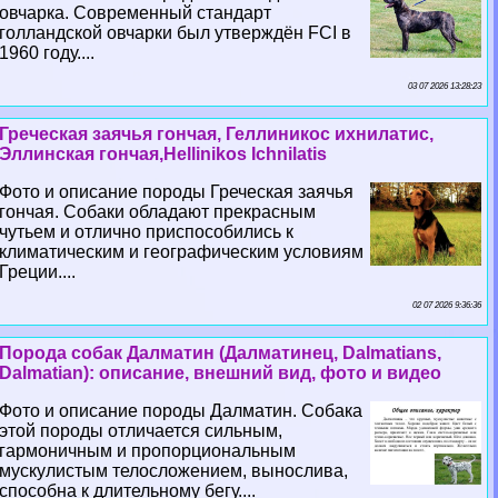
овчарка. Современный стандарт
голландской овчарки был утверждён FCI в
1960 году....
03 07 2026 13:28:23
Греческая заячья гончая, Геллиникос ихнилатис,
Эллинская гончая,Hellinikos Ichnilatis
Фото и описание породы Греческая заячья
гончая. Собаки обладают прекрасным
чутьем и отлично приспособились к
климатическим и географическим условиям
Греции....
02 07 2026 9:36:36
Порода собак Далматин (Далматинец, Dalmatians,
Dalmatian): описание, внешний вид, фото и видео
Фото и описание породы Далматин. Собака
этой породы отличается сильным,
гармоничным и пропорциональным
мускулистым телосложением, вынослива,
способна к длительному бегу....