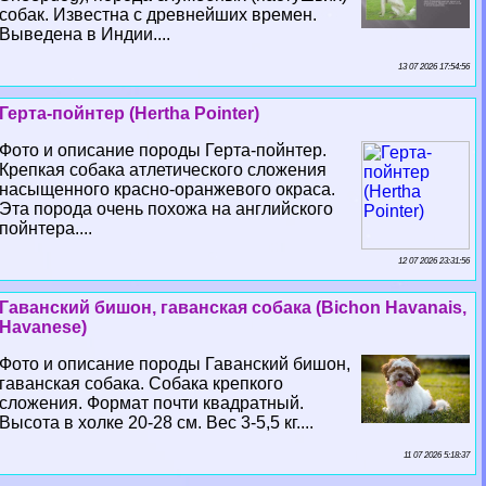
собак. Известна с древнейших времен.
Выведена в Индии....
13 07 2026 17:54:56
Герта-пойнтер (Hertha Pointer)
Фото и описание породы Герта-пойнтер.
Крепкая собака атлетического сложения
насыщенного красно-оранжевого окраса.
Эта порода очень похожа на английского
пойнтера....
12 07 2026 23:31:56
Гаванский бишон, гаванская собака (Bichon Havanais,
Havanese)
Фото и описание породы Гаванский бишон,
гаванская собака. Собака крепкого
сложения. Формат почти квадратный.
Высота в холке 20-28 см. Вес 3-5,5 кг....
11 07 2026 5:18:37