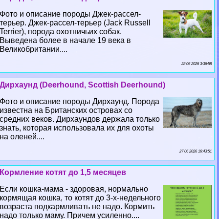
Фото и описание породы Джек-рассел-
терьер. Джек-рассел-терьер (Jack Russell
Terrier), порода охотничьих собак.
Выведена более в начале 19 века в
Великобритании....
28 06 2026 3:36:58
Дирхаунд (Deerhound, Scottish Deerhound)
Фото и описание породы Дирхаунд. Порода
известна на Британских островах со
средних веков. Дирхаундов держала только
знать, которая использовала их для охоты
на оленей....
27 06 2026 16:43:51
Кормление котят до 1,5 месяцев
Если кошка-мама - здоровая, нормально
кормящая кошка, то котят до 3-х-недельного
возраста подкармливать не надо. Кормить
надо только маму. Причем усиленно....