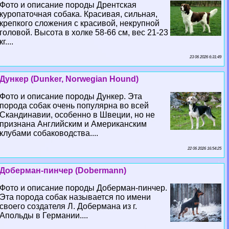
Фото и описание породы Дрентская
куропаточная собака. Красивая, сильная,
крепкого сложения с красивой, некрупной
головой. Высота в холке 58-66 см, вес 21-23
кг....
23 06 2026 6:31:49
Дункер (Dunker, Norwegian Hound)
Фото и описание породы Дункер. Эта
порода собак очень популярна во всей
Скандинавии, особенно в Швеции, но не
признана Английским и Американским
клубами собаководства....
22 06 2026 16:54:25
Доберман-пинчер (Dobermann)
Фото и описание породы Доберман-пинчер.
Эта порода собак называется по имени
своего создателя Л. Добермана из г.
Апольды в Германии....