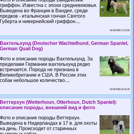
гриффон. Известна с эпохи средневековья.
Выведена во Франции в Вандее, среди
предков - итальянская гончая Святого
Губерта и нивернейский гриффон....
04 08 2026 17:13:59
Вахтельхунд (Deutscher Wachtelhund, German Spaniel,
German Quail Dog)
Фото и описание породы Вахтельхунд. За
пределами Германии вахтельхунд редко
встречается. Порода не признана в
Великобритании и США. В России этих
собак небольшое количество....
03 08 2026 16:31:49
Веттерхун (Wetterhoun, Otterhoun, Dutch Spaniel):
описание породы, внешний вид и фото
Фото и описание породы Веттерхун.
Выведена в Нидерландах в 17 в. для охоты
на дичь. Происходит от старинных
выдровых собак....