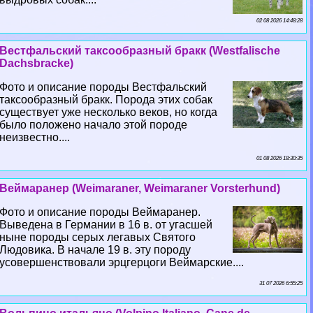
02 08 2026 14:48:28
Вестфальский таксообразный бpaкк (Westfalische
Dachsbracke)
Фото и описание породы Вестфальский
таксообразный бpaкк. Порода этих собак
существует уже несколько веков, но когда
было положено начало этой породе
неизвестно....
01 08 2026 18:30:35
Веймаранер (Weimaraner, Weimaraner Vorsterhund)
Фото и описание породы Веймаранер.
Выведена в Германии в 16 в. от угасшей
ныне породы серых легавых Святого
Людовика. В начале 19 в. эту породу
усовершенствовали эрцгерцоги Веймарские....
31 07 2026 6:55:25