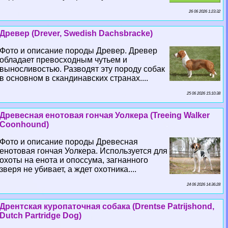
26 06 2026 1:23:32
Древер (Drever, Swedish Dachsbracke)
Фото и описание породы Древер. Древер
обладает превосходным чутьем и
выносливостью. Разводят эту породу собак
в основном в скандинавских странах....
25 06 2026 15:10:38
Древесная енотовая гончая Уолкера (Treeing Walker
Coonhound)
Фото и описание породы Древесная
енотовая гончая Уолкера. Используется для
охоты на енота и опоссума, загнанного
зверя не убивает, а ждет охотника....
24 06 2026 14:36:28
Дрентская куропаточная собака (Drentse Patrijshond,
Dutch Partridge Dog)