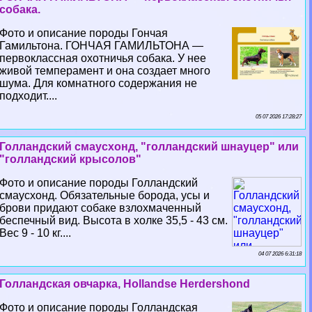
собака.
Фото и описание породы Гончая
Гамильтона. ГОНЧАЯ ГАМИЛЬТОНА —
первоклассная охотничья собака. У нее
живой темперамент и она создает много
шума. Для комнатного содержания не
подходит....
05 07 2026 17:28:27
Голландский смаусхонд, "голландский шнауцер" или
"голландский крысолов"
Фото и описание породы Голландский
смаусхонд. Обязательные борода, усы и
брови придают собаке взлохмаченный
беспечный вид. Высота в холке 35,5 - 43 см.
Вес 9 - 10 кг....
04 07 2026 6:31:18
Голландская овчарка, Hollandse Herdershond
Фото и описание породы Голландская