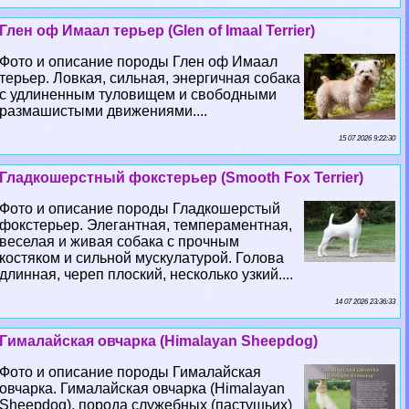
Глен оф Имаал терьер (Glen of Imaal Terrier)
Фото и описание породы Глен оф Имаал
терьер. Ловкая, сильная, энергичная собака
с удлиненным туловищем и свободными
размашистыми движениями....
15 07 2026 9:22:30
Гладкошерстный фокстерьер (Smooth Fox Terrier)
Фото и описание породы Гладкошерстый
фокстерьер. Элегантная, темпераментная,
веселая и живая собака с прочным
костяком и сильной мускулатурой. Голова
длинная, череп плоский, несколько узкий....
14 07 2026 23:36:33
Гималайская овчарка (Himalayan Sheepdog)
Фото и описание породы Гималайская
овчарка. Гималайская овчарка (Himalayan
Sheepdog), порода служебных (пастушьих)