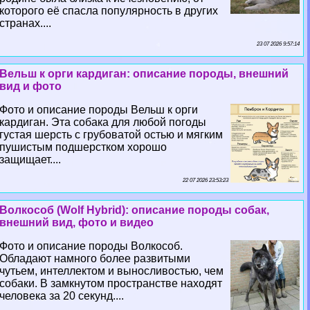
которого её спасла популярность в других
странах....
23 07 2026 9:57:14
Вельш к opги кардиган: описание породы, внешний
вид и фото
Фото и описание породы Вельш к opги
кардиган. Эта собака для любой погоды
густая шерсть с грубоватой остью и мягким
пушистым подшерстком хорошо
защищает....
22 07 2026 23:53:23
Волкособ (Wolf Hybrid): описание породы собак,
внешний вид, фото и видео
Фото и описание породы Волкособ.
Обладают намного более развитыми
чутьем, интеллектом и выносливостью, чем
собаки. В замкнутом прострaнcтве находят
человека за 20 секунд....