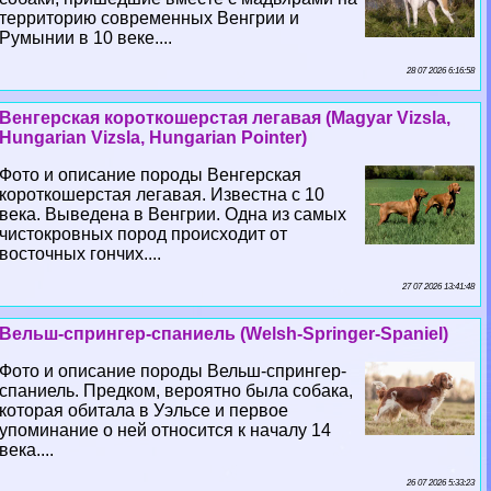
территорию современных Венгрии и
Румынии в 10 веке....
28 07 2026 6:16:58
Венгерская короткошерстая легавая (Magyar Vizsla,
Hungarian Vizsla, Hungarian Pointer)
Фото и описание породы Венгерская
короткошерстая легавая. Известна с 10
века. Выведена в Венгрии. Одна из самых
чистокровных пород происходит от
восточных гончих....
27 07 2026 13:41:48
Вельш-спрингер-спаниель (Welsh-Springer-Spaniel)
Фото и описание породы Вельш-спрингер-
спаниель. Предком, вероятно была собака,
которая обитала в Уэльсе и первое
упоминание о ней относится к началу 14
века....
26 07 2026 5:33:23