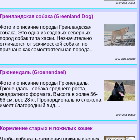
21 07 2026 3:31:36
Гренландская собака (Greenland Dog)
Фото и описание породы Гренландская
собака. Это одна из ездовых северных
пород собак типа хаски. Незначительно
отличается от эскимосской собаки, но
признана как самостоятельная порода....
20 07 2026 19:40:59
Грюнендаль (Groenendael)
Фото и описание породы Грюнендаль.
Грюнендаль - собака среднего роста,
квадратного формата. Высота в холке 56-
66 см, вес 28 кг. Пропорционально сложена,
имеет благородный вид....
19 07 2026 1:35:39
Кормление старых и пожилых кошек
Чтобы избежать ожирения пожилых кошек,