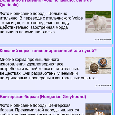
Вольпино итальяно (Volpino Italiano, Cane de
Quirinale)
Фото и описание породы Вольпино
итальяно. В переводе с итальянского Volpe
- «лисица», и это определяет породу.
Действительно, заостренная морда
вольпино напоминает лисью....
30 07 2026 19:58:48
Кошачий корм: консервированный или сухой?
Многие корма промышленного
изготовления удовлетворяют все
потребности вашей кошки в питательных
веществах. Они разработаны учеными и
ветеринарами, проверены в контрольных опытах...
29 07 2026 8:35:28
Венгерская борзая (Hungarian Greyhound)
Фото и описание породы Венгерская
борзая. Предками этой породы являются
собаки, пришедшие вместе с мадьярами на