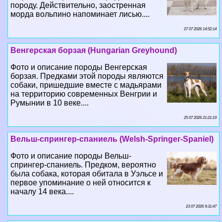
Венгерская борзая (Hungarian Greyhound)
Фото и описание породы Венгерская
борзая. Предками этой породы являются
собаки, пришедшие вместе с мадьярами
на территорию современных Венгрии и
Румынии в 10 веке....
25 07 2026 21:21:19
Вельш-спрингер-спаниель (Welsh-Springer-Spaniel)
Фото и описание породы Вельш-
спрингер-спаниель. Предком, вероятно
была собака, которая обитала в Уэльсе и
первое упоминание о ней относится к
началу 14 века....
23 07 2026 9:31:47
Вельш-терьер (Welsh Terrier)
Фото и описание породы Вельш-терьер.
Выведена в Великобритании в 60-е годы