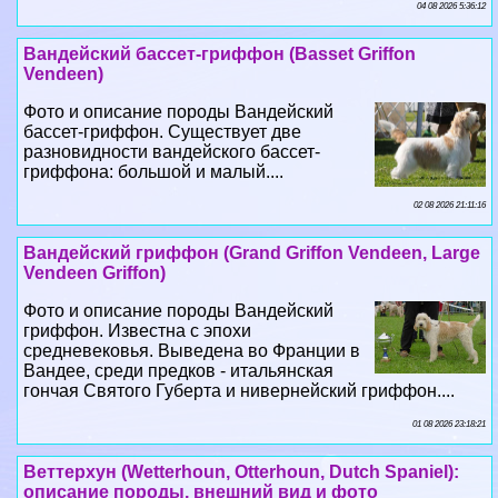
Vendeen)
Фото и описание породы Вандейский
бассет-гриффон. Существует две
разновидности вандейского бассет-
гриффона: большой и малый....
02 08 2026 21:11:16
Вандейский гриффон (Grand Griffon Vendeen, Large
Vendeen Griffon)
Фото и описание породы Вандейский
гриффон. Известна с эпохи
средневековья. Выведена во Франции в
Вандее, среди предков - итальянская
гончая Святого Губерта и нивернейский гриффон....
01 08 2026 23:18:21
Веттерхун (Wetterhoun, Otterhoun, Dutch Spaniel):
описание породы, внешний вид и фото
Фото и описание породы Веттерхун.
Выведена в Нидерландах в 17 в. для