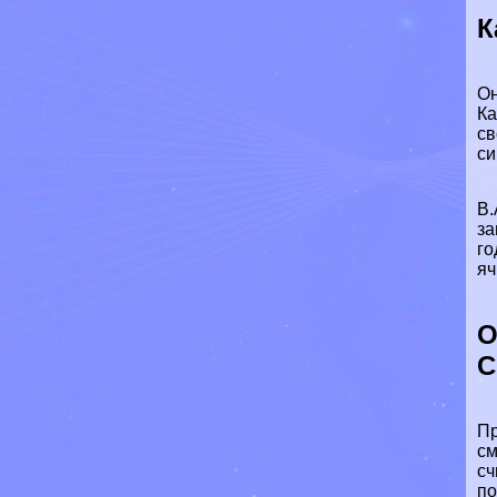
К
Он
Ка
св
си
В.
за
го
яч
О
С
Пр
см
сч
по