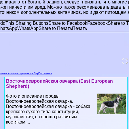
енивая этот богатый рацион, следует признать, что многие 
жет нанести им вред. Можно также рекомендовать давать п
точником дополнительных витаминов, но и дают питомцем за
ddThis Sharing Buttons
Share to Facebook
Facebook
Share to T
hatsApp
WhatsApp
Share to Печать
Печать
тема комментирования SigComments
Восточноевропейская овчарка (East European
Shepherd)
Фото и описание породы
Восточноевропейская овчарка.
Восточноевропейская овчарка - собака
крепкого сухого типа конституции,
мускулистая, с хорошо развитым
костяком....
04 08 2026 5:36:12
Вандейский бассет-гриффон (Basset Griffon