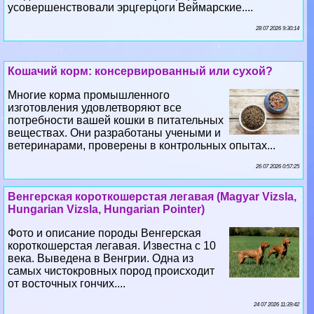
Кошачий корм: консервированный или сухой?
Многие корма промышленного
изготовления удовлетворяют все
потребности вашей кошки в питательных
веществах. Они разработаны учеными и
ветеринарами, проверены в контрольных опытах...
26 07 2026 0:57:25
Венгерская короткошерстая легавая (Magyar Vizsla,
Hungarian Vizsla, Hungarian Pointer)
Фото и описание породы Венгерская
короткошерстая легавая. Известна с 10
века. Выведена в Венгрии. Одна из
самых чистокровных пород происходит
от восточных гончих....
24 07 2026 11:39:42