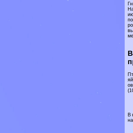
Гн
На
ию
по
ро
вы
ме
В
п
Пт
яй
ов
(1
В 
на