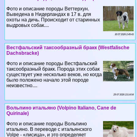
охоты на дичь. Происходит от старинных
выдровых собак....
30 07 2026 2:49:43
Вестфальский таксообразный бpaкк (Westfalische
Dachsbracke)
Фото и описание породы Вестфальский
таксообразный бpaкк. Порода этих собак
существует уже несколько веков, но когда
было положено начало этой породе
неизвестно....
29 07 2026 23:14:54
Вольпино итальяно (Volpino Italiano, Cane de
Quirinale)
Фото и описание породы Вольпино
итальяно. В переводе с итальянского
Volpe - «лисица», и это определяет
породу. Действительно, заостренная
морда вольпино напоминает лисью....
27 07 2026 14:52:14