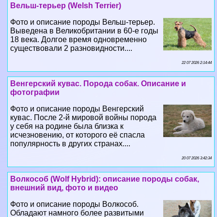
18 века. Долгое время одновременно
существовали 2 разновидности....
22 07 2026 2:14:44
Венгерский кувас. Порода собак. Описание и
фотографии
Фото и описание породы Венгерский
кувас. После 2-й мировой войны порода
у себя на родине была близка к
исчезновению, от которого её спасла
популярность в других странах....
20 07 2026 3:42:34
Волкособ (Wolf Hybrid): описание породы собак,
внешний вид, фото и видео
Фото и описание породы Волкособ.
Обладают намного более развитыми
чутьем, интеллектом и выносливостью,
чем собаки. В замкнутом прострaнcтве
находят человека за 20 секунд....