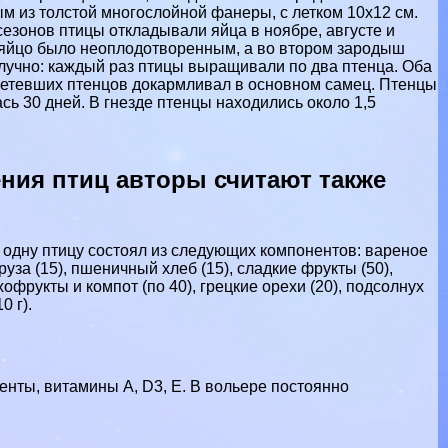
м из толстой многослойной фанеры, с летком 10x12 см.
сезонов птицы откладывали яйца в ноябре, августе и
о яйцо было неоплодотворенным, а во втором зародыш
олучно: каждый раз птицы выращивали по два птенца. Оба
ылетевших птенцов докармливал в основном самец. Птенцы
сь 30 дней. В гнезде птенцы находились около 1,5
ния птиц авторы считают также
а одну птицу состоял из следующих компонентов: вареное
уруза (15), пшеничный хлеб (15), сладкие фрукты (50),
сухофрукты и компот (по 40), грецкие орехи (20), подсолнух
0 г).
нты, витамины A, D3, E. В вольере постоянно