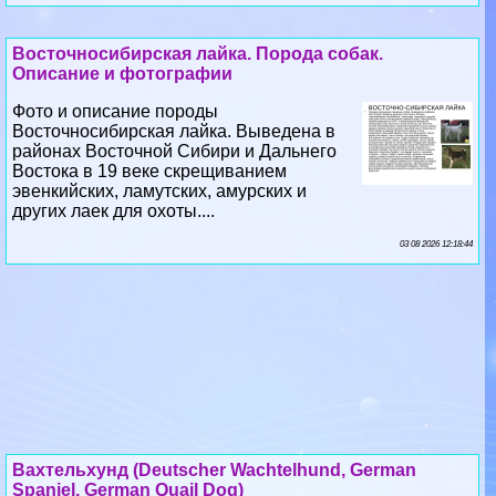
Описание и фотографии
Фото и описание породы
Восточносибирская лайка. Выведена в
районах Восточной Сибири и Дальнего
Востока в 19 веке скрещиванием
эвенкийских, ламутских, амурских и
других лаек для охоты....
03 08 2026 12:18:44
Вахтельхунд (Deutscher Wachtelhund, German
Spaniel, German Quail Dog)
Фото и описание породы Вахтельхунд. За
пределами Германии вахтельхунд редко