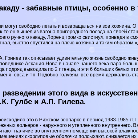
акаду - забавные птицы, особенно 
и могут свободно летать и возвращаться на зов хозяина. О
к-то он вышел из вагона пригородного поезда на своей стан
оего ручного какаду, Лоренц громко свистнул, приведя в 
гнал, быстро спустился на плечо хозяина и таким образом 
А. Гринев так описывает удивительную жизнь свободно жи
поведнике Аскания-Нова в начале нашего века пара больш
да подряд выводила по 2 птенца, и эти 6 больших белых пт
меня, овса и т.п. Подобно гoлyбям, все время держались ст
 разведении этого вида в искусстве
.К. Гулбе и А.П. Гилева.
оисходило это в Рижском зоопарке в период 1983-1985 гг.
ежных вольеров - наружного и утепленного внутреннего. 
итают наличие во внутреннем помещении высокой влажности
мещениях скорлуповые оболочки подсыхают, снижается их 