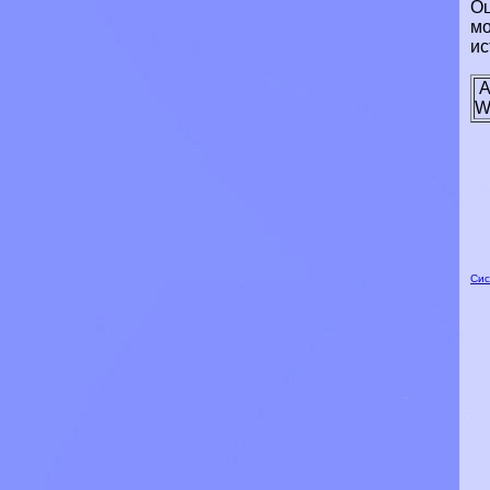
Оц
мо
ис
A
W
Сис