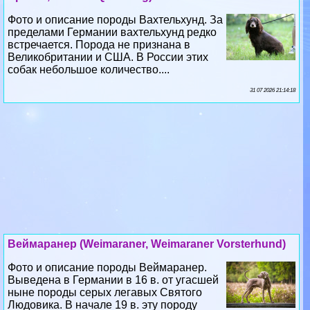
встречается. Порода не признана в
Великобритании и США. В России этих
собак небольшое количество....
31 07 2026 21:14:18
Веймаранер (Weimaraner, Weimaraner Vorsterhund)
Фото и описание породы Веймаранер.
Выведена в Германии в 16 в. от угасшей
ныне породы серых легавых Святого
Людовика. В начале 19 в. эту породу
усовершенствовали эрцгерцоги Веймарские....
28 07 2026 9:30:14