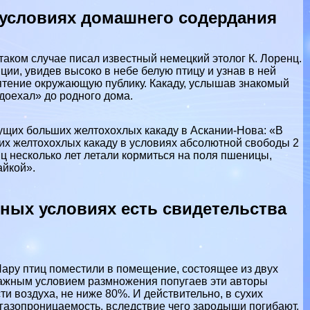
в условиях домашнего содердания
 таком случае писал известный немецкий этолог К. Лоренц.
ции, увидев высоко в небе белую птицу и узнав в ней
смятение окружающую публику. Какаду, услышав знакомый
«доехал» до родного дома.
вущих больших желтохохлых какаду в Аскании-Нова: «В
их желтохохлых какаду в условиях абсолютной свободы 2
иц несколько лет летали кормиться на поля пшеницы,
айкой».
нных условиях есть свидетельства
 Пару птиц поместили в помещение, состоящее из двух
Важным условием размножения попугаев эти авторы
 воздуха, не ниже 80%. И действительно, в сухих
газопроницаемость, вследствие чего зародыши погибают.