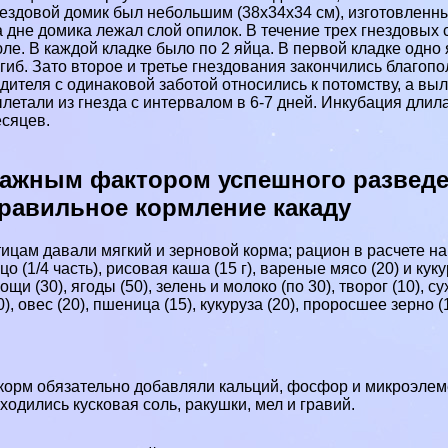
ездовой домик был небольшим (38х34х34 см), изготовленны
 дне домика лежал слой опилок. В течение трех гнездовых 
ле. В каждой кладке было по 2 яйца. В первой кладке одн
гиб. Зато второе и третье гнездования закончились благоп
дителя с одинаковой заботой относились к потомству, а в
летали из гнезда с интервалом в 6-7 дней. Инкубация длила
сяцев.
ажным фактором успешного разведе
равильное кормление какаду
ицам давали мягкий и зерновой корма; рацион в расчете н
цо (1/4 часть), рисовая каша (15 г), вареные мясо (20) и кук
ощи (30), ягоды (50), зелень и молоко (по 30), творог (10), 
0), овес (20), пшеница (15), кукуруза (20), проросшее зерно (1
корм обязательно добавляли кальций, фосфор и микроэлеме
ходились кусковая соль, paкушки, мел и гравий.