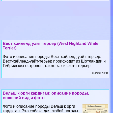
Вест-хайленд-уайт-терьер (West Highland White
Terrier)
Фото и описание породы Вест-хайленд-уайт-терьер.
Вест-хайленд-уайт-терьер происходит из Шотландии и
Гебридских островов, также как и скотч-терьер....
21 07 2026 2:17:46
Вельш к opги кардиган: описание породы,
внешний вид и фото
Фото и описание породы Вельш к opги
кардиган. Эта собака для любой погоды
густая шерсть с грубоватой остью и
мягким пушистым подшерстком хорошо
защищает....