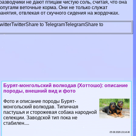
разводчики не дают птицам чистую соль, считая, что она
опугаям веточные корма. Они не только служат
нятия, отвлекая от скучного сидения на жордочках.
witter
Twitter
Share to Telegram
Telegram
Share to
Бурят-монгольский волкодав (Хоттошо): описание
породы, внешний вид и фото
Фото и описание породы Бурят-
монгольский волкодав. Типичная
пастушья и сторожевая собака народной
селекции. Заводской тип пока не
стабилен....
05 08 2026 23:14:36
Восточносибирская лайка. Порода собак.