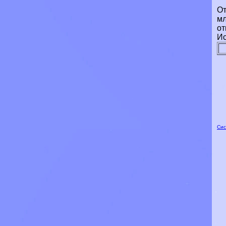
От
мл
от
Ис
Сис