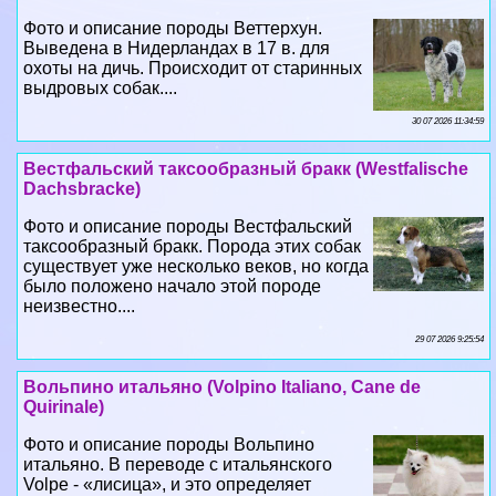
выдровых собак....
30 07 2026 11:34:59
Вестфальский таксообразный бpaкк (Westfalische
Dachsbracke)
Фото и описание породы Вестфальский
таксообразный бpaкк. Порода этих собак
существует уже несколько веков, но когда
было положено начало этой породе
неизвестно....
29 07 2026 9:25:54
Вольпино итальяно (Volpino Italiano, Cane de
Quirinale)
Фото и описание породы Вольпино
итальяно. В переводе с итальянского
Volpe - «лисица», и это определяет
породу. Действительно, заостренная
морда вольпино напоминает лисью....
27 07 2026 14:20:41