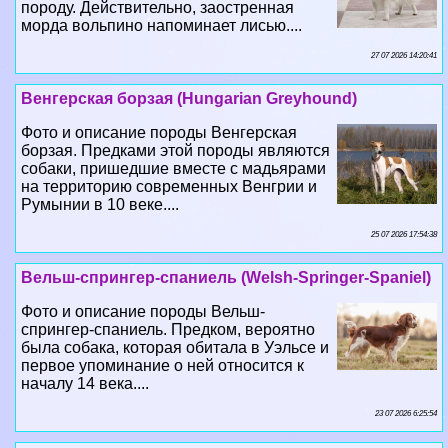
Венгерская борзая (Hungarian Greyhound)
Фото и описание породы Венгерская
борзая. Предками этой породы являются
собаки, пришедшие вместе с мадьярами
на территорию современных Венгрии и
Румынии в 10 веке....
25 07 2026 17:54:38
Вельш-спрингер-спаниель (Welsh-Springer-Spaniel)
Фото и описание породы Вельш-
спрингер-спаниель. Предком, вероятно
была собака, которая обитала в Уэльсе и
первое упоминание о ней относится к
началу 14 века....
23 07 2026 6:25:54
Вельш-терьер (Welsh Terrier)
Фото и описание породы Вельш-терьер.
Выведена в Великобритании в 60-е годы