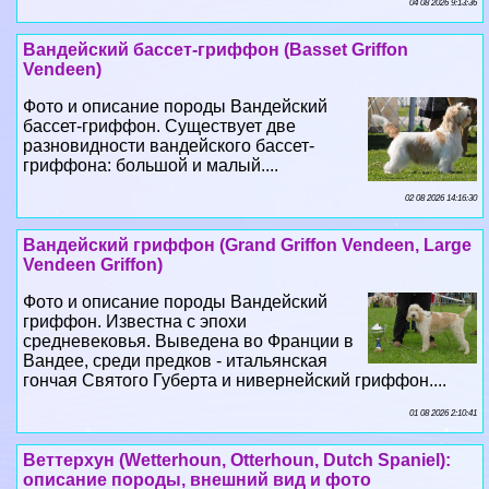
Фото и описание породы Вандейский
бассет-гриффон. Существует две
разновидности вандейского бассет-
гриффона: большой и малый....
02 08 2026 14:16:30
Вандейский гриффон (Grand Griffon Vendeen, Large
Vendeen Griffon)
Фото и описание породы Вандейский
гриффон. Известна с эпохи
средневековья. Выведена во Франции в
Вандее, среди предков - итальянская
гончая Святого Губерта и нивернейский гриффон....
01 08 2026 2:10:41
Веттерхун (Wetterhoun, Otterhoun, Dutch Spaniel):
описание породы, внешний вид и фото
Фото и описание породы Веттерхун.
Выведена в Нидерландах в 17 в. для
охоты на дичь. Происходит от старинных