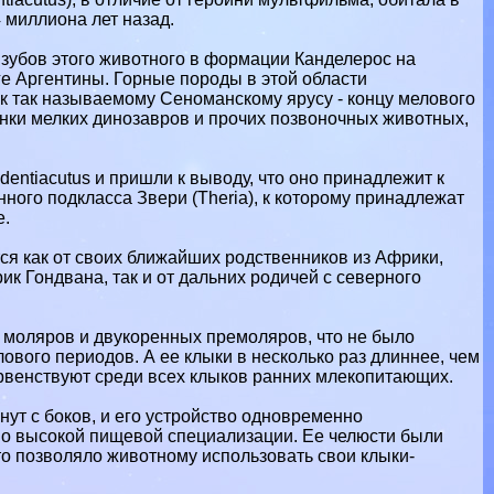
 миллиона лет назад.
 зубов этого животного в формации Канделерос на
ге Аргентины. Горные породы в этой области
к так называемому Сеноманскому ярусу - концу мелового
анки мелких динозавров и прочих позвоночных животных,
entiacutus и пришли к выводу, что оно принадлежит к
ного подкласса Звери (Theria), к которому принадлежат
е.
ся как от своих ближайших родственников из Африки,
 Гондвана, так и от дальних родичей с северного
 моляров и двукоренных премоляров, что не было
ового периодов. А ее клыки в несколько раз длиннее, чем
ервенствуют среди всех клыков ранних млекопитающих.
нут с боков, и его устройство одновременно
т о высокой пищевой специализации. Ее челюсти были
то позволяло животному использовать свои клыки-