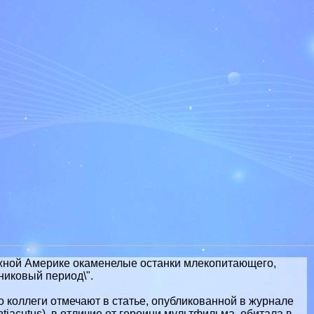
жной Америке окаменелые останки млекопитающего,
никовый период\".
о коллеги отмечают в статье, опубликованной в журнале
tiacutus), в отличие от героини мультфильма, обитала в