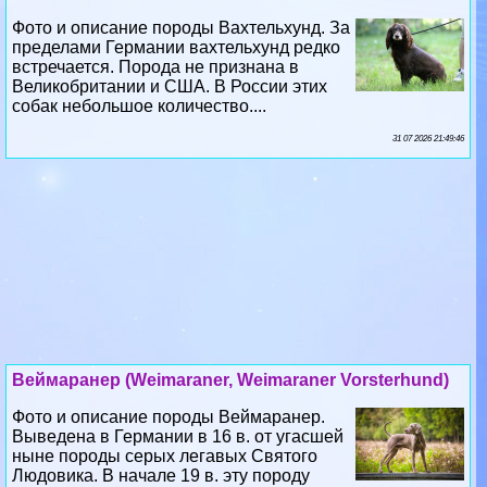
Великобритании и США. В России этих
собак небольшое количество....
31 07 2026 21:49:46
Веймаранер (Weimaraner, Weimaraner Vorsterhund)
Фото и описание породы Веймаранер.
Выведена в Германии в 16 в. от угасшей
ныне породы серых легавых Святого
Людовика. В начале 19 в. эту породу
усовершенствовали эрцгерцоги Веймарские....
28 07 2026 21:20:13