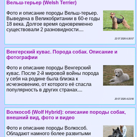
18 века. Долгое время одновременно
существовали 2 разновидности....
22 07 2026 6:30:57
Венгерский кувас. Порода собак. Описание и
фотографии
Фото и описание породы Венгерский
кувас. После 2-й мировой войны порода
у себя на родине была близка к
исчезновению, от которого её спасла
популярность в других странах....
20 07 2026 4:23:56
Волкособ (Wolf Hybrid): описание породы собак,
внешний вид, фото и видео
Фото и описание породы Волкособ.
Обладают намного более развитыми
чутьем, интеллектом и выносливостью,
чем собаки. В замкнутом прострaнcтве
находят человека за 20 секунд....