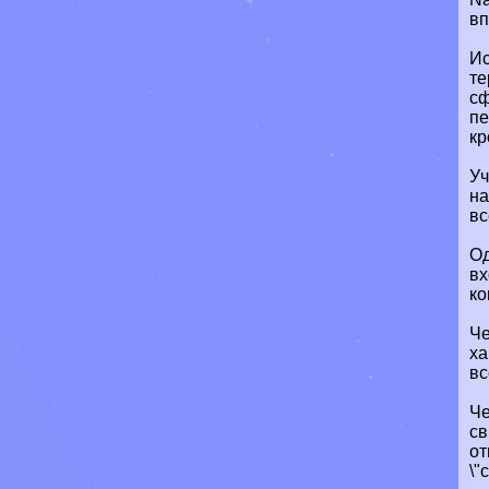
вп
Ис
те
сф
пе
кр
Уч
на
вс
Од
вх
ко
Че
ха
вс
Че
св
от
\"