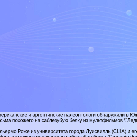
ериканские и аргентинские палеонтологи обнаружили в Ю
сьма похожего на саблезубую белку из мультфильмов \"Лед
льермо Роже из университета города Луисвилль (США) и ег
ture, что южноамериканская саблезубая белка (Cronopio den