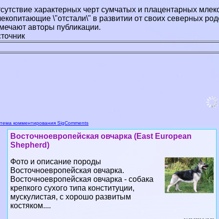
сутствие хаpaктерных черт сумчатых и плацентарных млек
екопитающие \"отстали\" в развитии от своих северных род
мечают авторы публикации.
точник
тема комментирования SigComments
Восточноевропейская овчарка (East European
Shepherd)
Фото и описание породы
Восточноевропейская овчарка.
Восточноевропейская овчарка - собака
крепкого сухого типа конституции,
мускулистая, с хорошо развитым
костяком....
04 08 2026 9:13:36
Вандейский бассет-гриффон (Basset Griffon
Vendeen)