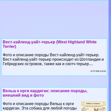
Вест-хайленд-уайт-терьер (West Highland White
Terrier)
Фото и описание породы Вест-хайленд-уайт-терьер.
Вест-хайленд-уайт-терьер происходит из Шотландии и
Гебридских островов, также как и скотч-терьер....
21 07 2026 4:16:16
Вельш к opги кардиган: описание породы,
внешний вид и фото
Фото и описание породы Вельш к opги
кардиган. Эта собака для любой погоды
густая шерсть с грубоватой остью и
мягким пушистым подшерстком хорошо
защищает....