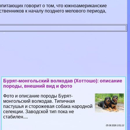
опитающих говорит о том, что южноамериканские
ственников к началу позднего мелового периода,
Бурят-монгольский волкодав (Хоттошо): описание
породы, внешний вид и фото
Фото и описание породы Бурят-
монгольский волкодав. Типичная
пастушья и сторожевая собака народной
селекции. Заводской тип пока не
стабилен....
05 08 2026 3:51:13
Восточносибирская лайка. Порода собак.
Описание и фотографии