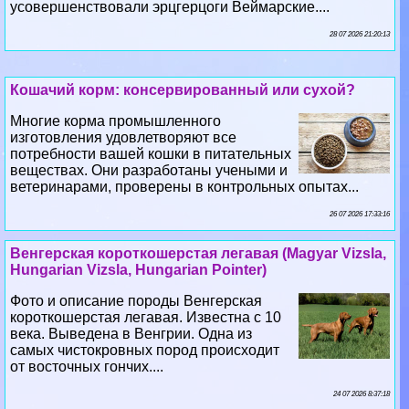
Кошачий корм: консервированный или сухой?
Многие корма промышленного
изготовления удовлетворяют все
потребности вашей кошки в питательных
веществах. Они разработаны учеными и
ветеринарами, проверены в контрольных опытах...
26 07 2026 17:33:16
Венгерская короткошерстая легавая (Magyar Vizsla,
Hungarian Vizsla, Hungarian Pointer)
Фото и описание породы Венгерская
короткошерстая легавая. Известна с 10
века. Выведена в Венгрии. Одна из
самых чистокровных пород происходит
от восточных гончих....
24 07 2026 8:37:18