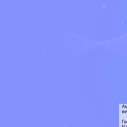
Ам
ве
Ги
Na