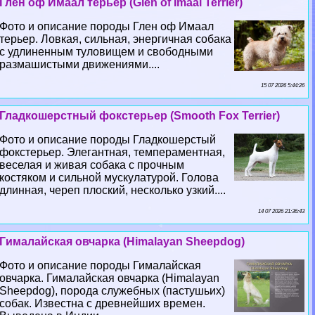
Глен оф Имаал терьер (Glen of Imaal Terrier)
Фото и описание породы Глен оф Имаал
терьер. Ловкая, сильная, энергичная собака
с удлиненным туловищем и свободными
размашистыми движениями....
15 07 2026 5:44:26
Гладкошерстный фокстерьер (Smooth Fox Terrier)
Фото и описание породы Гладкошерстый
фокстерьер. Элегантная, темпераментная,
веселая и живая собака с прочным
костяком и сильной мускулатурой. Голова
длинная, череп плоский, несколько узкий....
14 07 2026 21:36:43
Гималайская овчарка (Himalayan Sheepdog)
Фото и описание породы Гималайская
овчарка. Гималайская овчарка (Himalayan
Sheepdog), порода служебных (пастушьих)
собак. Известна с древнейших времен.