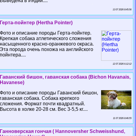
Выведена в Индии....
13 07 2026 8:45:56
Герта-пойнтер (Hertha Pointer)
Фото и описание породы Герта-пойнтер.
Крепкая собака атлетического сложения
насыщенного красно-оранжевого окраса.
Эта порода очень похожа на английского
пойнтера....
12 07 2026 6:12:12
Гаванский бишон, гаванская собака (Bichon Havanais,
Havanese)
Фото и описание породы Гаванский бишон,
гаванская собака. Собака крепкого
сложения. Формат почти квадратный.
Высота в холке 20-28 см. Вес 3-5,5 кг....
11 07 2026 8:46:55
Ганноверская гончая ( Hannoversher Schweisshund,