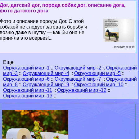
Дог, датский дог, порода собак дог, описание дога,
фото датского дога
Фото и описание породы Дог. С этой
собакой не следует затевать борьбу и
возню даже в шутку — как бы она не
приняла это всерьез!...
20 06 2026 22:22:10
Еще:
Окружающий мир -1
::
Окружающий мир -2
::
Окружающий
мир -3
::
Окружающий мир -4
::
Окружающий мир -5
::
Окружающий мир -6
::
Окружающий мир -7
::
Окружающий
мир -8
::
Окружающий мир -9
::
Окружающий мир -10
::
Окружающий мир -11
::
Окружающий мир -12
::
Окружающий мир -13
::