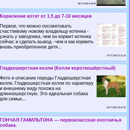
08 07 2026 4:54:49
Кормление котят от 1,5 до 7-10 месяцев
Первое, что можно посоветовать
счастливому новому владельцу котенка -
узнать у заводчика, чем он кормит котенка
сейчас и сделать вывод - чем и как кормить
вновь приобретенное дитя...
07 07 2026 11:31:18
Гладкошерстная колли (Колли короткошёрстный)
Фото и описание породы Гладкошерстная
колли. Гладкошерстная колли по хаpaктеру
и внешнему виду похожа на
длинношерстную. Это идеальная собака
для семьи....
06 07 2026 16:52:33
ГОНЧАЯ ГАМИЛЬТОНА — первоклассная охотничья
собака.