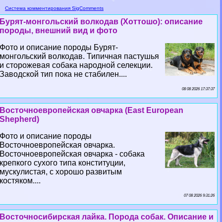
Система комментирования SigComments
Бурят-монгольский волкодав (Хоттошо): описание
породы, внешний вид и фото
Фото и описание породы Бурят-
монгольский волкодав. Типичная пастушья
и сторожевая собака народной селекции.
Заводской тип пока не стабилен....
08 08 2026 17:37:37
Восточноевропейская овчарка (East European
Shepherd)
Фото и описание породы
Восточноевропейская овчарка.
Восточноевропейская овчарка - собака
крепкого сухого типа конституции,
мускулистая, с хорошо развитым
костяком....
07 08 2026 9:31:26
Восточносибирская лайка. Порода собак. Описание и