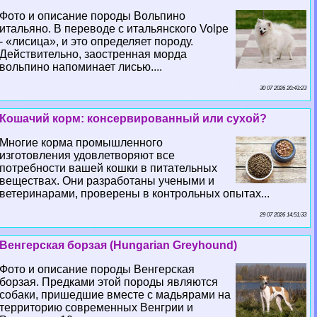
Фото и описание породы Вольпино
итальяно. В переводе с итальянского Volpe
- «лисица», и это определяет породу.
Действительно, заостренная морда
вольпино напоминает лисью....
30 07 2026 20:43:23
Кошачий корм: консервированный или сухой?
Многие корма промышленного
изготовления удовлетворяют все
потребности вашей кошки в питательных
веществах. Они разработаны учеными и
ветеринарами, проверены в контрольных опытах...
29 07 2026 14:51:33
Венгерская борзая (Hungarian Greyhound)
Фото и описание породы Венгерская
борзая. Предками этой породы являются
собаки, пришедшие вместе с мадьярами на
территорию современных Венгрии и