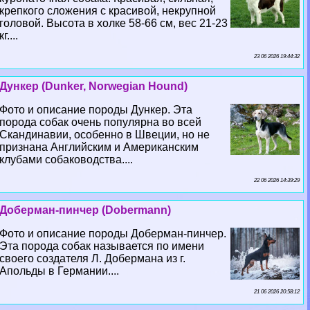
крепкого сложения с красивой, некрупной
головой. Высота в холке 58-66 см, вес 21-23
кг....
23 06 2026 19:44:32
Дункер (Dunker, Norwegian Hound)
Фото и описание породы Дункер. Эта
порода собак очень популярна во всей
Скандинавии, особенно в Швеции, но не
признана Английским и Американским
клубами собаководства....
22 06 2026 14:39:29
Доберман-пинчер (Dobermann)
Фото и описание породы Доберман-пинчер.
Эта порода собак называется по имени
своего создателя Л. Добермана из г.
Апольды в Германии....
21 06 2026 20:58:12