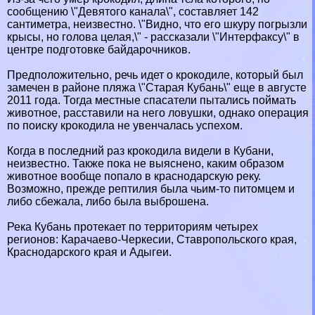
сообщению \"Девятого канала\", составляет 142
сантиметра, неизвестно. \"Видно, что его шкуру погрызли
крысы, но голова целая,\" - рассказали \"Интерфаксу\" в
центре подготовке байдарочников.
Предположительно, речь идет о крокодиле, который был
замечен в районе пляжа \"Старая Кубань\" еще в августе
2011 года. Тогда местные спасатели пытались поймать
животное, расставили на него ловушки, однако операция
по поиску крокодила не увенчалась успехом.
Когда в последний раз крокодила видели в Кубани,
неизвестно. Также пока не выяснено, каким образом
животное вообще попало в краснодарскую реку.
Возможно, прежде рептилия была чьим-то питомцем и
либо сбежала, либо была выброшена.
Река Кубань протекает по территориям четырех
регионов: Карачаево-Черкесии, Ставропольского края,
Краснодарского края и Адыгeи.