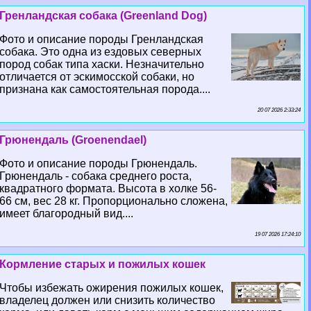
Гренландская собака (Greenland Dog)
Фото и описание породы Гренландская
собака. Это одна из ездовых северных
пород собак типа хаски. Незначительно
отличается от эскимосской собаки, но
признана как самостоятельная порода....
20 07 2026 2:33:24
Грюнендаль (Groenendael)
Фото и описание породы Грюнендаль.
Грюнендаль - собака среднего роста,
квадратного формата. Высота в холке 56-
66 см, вес 28 кг. Пропорционально сложена,
имеет благородный вид....
19 07 2026 17:24:10
Кормление старых и пожилых кошек
Чтобы избежать ожирения пожилых кошек,
владелец должен или снизить количество