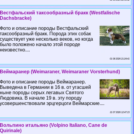
Вестфальский таксообразный бpaкк (Westfalische
Dachsbracke)
Фото и описание породы Вестфальский
таксообразный бpaкк. Порода этих собак
существует уже несколько веков, но когда
было положено начало этой породе
неизвестно....
01 08 2026 21:24:41
Веймаранер (Weimaraner, Weimaraner Vorsterhund)
Фото и описание породы Веймаранер.
Выведена в Германии в 16 в. от угасшей
ныне породы серых легавых Святого
Людовика. В начале 19 в. эту породу
усовершенствовали эрцгерцоги Веймарские....
31 07 2026 12:47:15
Вольпино итальяно (Volpino Italiano, Cane de
Quirinale)