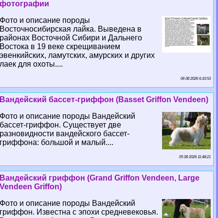
фотографии
Фото и описание породы
Восточносибирская лайка. Выведена в
районах Восточной Сибири и Дальнего
Востока в 19 веке скрещиванием
эвенкийских, ламутских, амурских и других
лаек для охоты....
06 08 2026 6:10:53
Вандейский бассет-гриффон (Basset Griffon Vendeen)
Фото и описание породы Вандейский
бассет-гриффон. Существует две
разновидности вандейского бассет-
гриффона: большой и малый....
05 08 2026 11:48:21
Вандейский гриффон (Grand Griffon Vendeen, Large
Vendeen Griffon)
Фото и описание породы Вандейский
гриффон. Известна с эпохи средневековья.