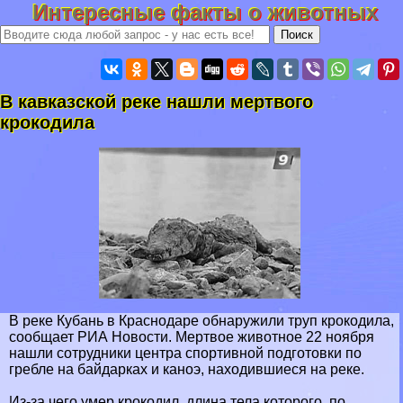
Интересные факты о животных
В кавказской реке нашли мертвого
крокодила
В реке Кубань в Краснодаре обнаружили труп крокодила,
сообщает РИА Новости. Мертвое животное 22 ноября
нашли сотрудники центра спортивной подготовки по
грeбле на байдарках и каноэ, находившиеся на реке.
Из-за чего умер крокодил, длина тела которого, по