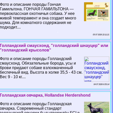
Фото и описание породы Гончая
Гамильтона. ГОНЧАЯ ГАМИЛЬТОНА —
первоклассная охотничья собака. У нее
живой темперамент и она создает много
шума. Для комнатного содержания не
подходит....
05 07 2026 22:11:21
Голландский смаусхонд, "голландский шнауцер" или
"голландский крысолов"
Фото и описание породы Голландский
смаусхонд. Обязательные борода, усы и
брови придают собаке взлохмаченный
беспечный вид. Высота в холке 35,5 - 43 см.
Вес 9 - 10 кг....
04 07 2026 6:55:14
Голландская овчарка, Hollandse Herdershond
Фото и описание породы Голландская
овчарка. Современный стандарт
голландской овчарки был утверждён FCI в