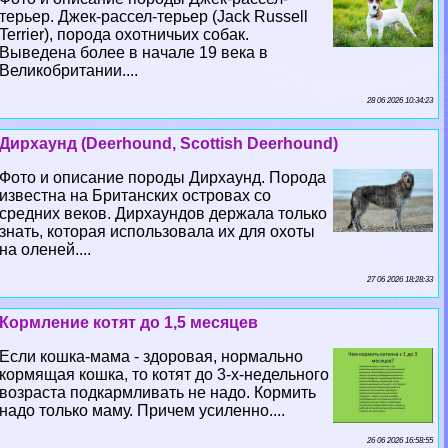
терьер. Джек-рассел-терьер (Jack Russell
Terrier), порода охотничьих собак.
Выведена более в начале 19 века в
Великобритании....
28 06 2026 10:34:23
Дирхаунд (Deerhound, Scottish Deerhound)
Фото и описание породы Дирхаунд. Порода
известна на Британских островах со
средних веков. Дирхаундов держала только
знать, которая использовала их для охоты
на оленей....
27 06 2026 18:28:33
Кормление котят до 1,5 месяцев
Если кошка-мама - здоровая, нормально
кормящая кошка, то котят до 3-х-недельного
возраста подкармливать не надо. Кормить
надо только маму. Причем усиленно....
26 06 2026 16:58:55