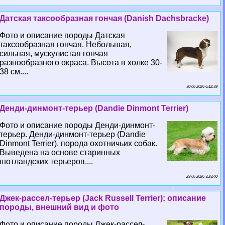
Датская таксообразная гончая (Danish Dachsbracke)
Фото и описание породы Датская
таксообразная гончая. Небольшая,
сильная, мускулистая гончая
разнообразного окраса. Высота в холке 30-
38 см....
30 06 2026 6:12:39
Денди-динмонт-терьер (Dandie Dinmont Terrier)
Фото и описание породы Денди-динмонт-
терьер. Денди-динмонт-терьер (Dandie
Dinmont Terrier), порода охотничьих собак.
Выведена на основе старинных
шотландских терьеров....
29 06 2026 3:23:40
Джек-рассел-терьер (Jack Russell Terrier): описание
породы, внешний вид и фото
Фото и описание породы Джек-рассел-