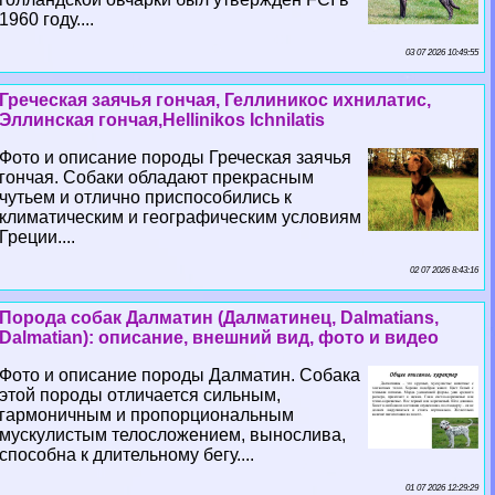
1960 году....
03 07 2026 10:49:55
Греческая заячья гончая, Геллиникос ихнилатис,
Эллинская гончая,Hellinikos Ichnilatis
Фото и описание породы Греческая заячья
гончая. Собаки обладают прекрасным
чутьем и отлично приспособились к
климатическим и географическим условиям
Греции....
02 07 2026 8:43:16
Порода собак Далматин (Далматинец, Dalmatians,
Dalmatian): описание, внешний вид, фото и видео
Фото и описание породы Далматин. Собака
этой породы отличается сильным,
гармоничным и пропорциональным
мускулистым телосложением, вынослива,
способна к длительному бегу....
01 07 2026 12:29:29