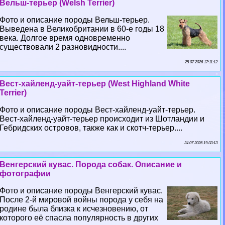
Вельш-терьер (Welsh Terrier)
Фото и описание породы Вельш-терьер.
Выведена в Великобритании в 60-е годы 18
века. Долгое время одновременно
существовали 2 разновидности....
25 07 2026 17:11:12
Вест-хайленд-уайт-терьер (West Highland White
Terrier)
Фото и описание породы Вест-хайленд-уайт-терьер.
Вест-хайленд-уайт-терьер происходит из Шотландии и
Гебридских островов, также как и скотч-терьер....
24 07 2026 19:33:13
Венгерский кувас. Порода собак. Описание и
фотографии
Фото и описание породы Венгерский кувас.
После 2-й мировой войны порода у себя на
родине была близка к исчезновению, от
которого её спасла популярность в других