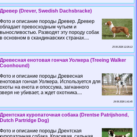
Древер (Drever, Swedish Dachsbracke)
Фото и описание породы Древер. Древер
обладает превосходным чутьем и
выносливостью. Разводят эту породу собак
в основном в скандинавских странах....
25 06 2026 12:26:13
Древесная енотовая гончая Уолкера (Treeing Walker
Coonhound)
Фото и описание породы Древесная
енотовая гончая Уолкера. Используется для
охоты на енота и опоссума, загнанного
зверя не убивает, а ждет охотника....
24 06 2026 1:41:45
Дрентская куропаточная собака (Drentse Patrijshond,
Dutch Partridge Dog)
Фото и описание породы Дрентская
куропаточная собака. Красивая, сильная,