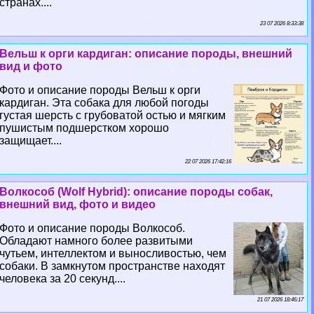
странах....
23 07 2026 8:33:38
Вельш к opги кардиган: описание породы, внешний
вид и фото
Фото и описание породы Вельш к opги
кардиган. Эта собака для любой погоды
густая шерсть с грубоватой остью и мягким
пушистым подшерстком хорошо
защищает....
22 07 2026 17:42:16
Волкособ (Wolf Hybrid): описание породы собак,
внешний вид, фото и видео
Фото и описание породы Волкособ.
Обладают намного более развитыми
чутьем, интеллектом и выносливостью, чем
собаки. В замкнутом прострaнcтве находят
человека за 20 секунд....
21 07 2026 18:46:17