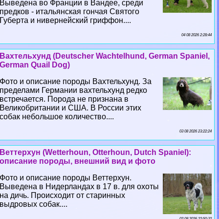
Выведена во Франции в Вандее, среди
предков - итальянская гончая Святого
Губерта и нивернейский гриффон....
04 08 2026 2:28:44
Вахтельхунд (Deutscher Wachtelhund, German Spaniel,
German Quail Dog)
Фото и описание породы Вахтельхунд. За
пределами Германии вахтельхунд редко
встречается. Порода не признана в
Великобритании и США. В России этих
собак небольшое количество....
03 08 2026 23:22:24
Веттерхун (Wetterhoun, Otterhoun, Dutch Spaniel):
описание породы, внешний вид и фото
Фото и описание породы Веттерхун.
Выведена в Нидерландах в 17 в. для охоты
на дичь. Происходит от старинных
выдровых собак....
02 08 2026 22:50:32