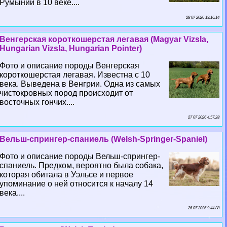
Румынии в 10 веке....
28 07 2026 19:16:14
Венгерская короткошерстая легавая (Magyar Vizsla,
Hungarian Vizsla, Hungarian Pointer)
Фото и описание породы Венгерская
короткошерстая легавая. Известна с 10
века. Выведена в Венгрии. Одна из самых
чистокровных пород происходит от
восточных гончих....
27 07 2026 4:57:28
Вельш-спрингер-спаниель (Welsh-Springer-Spaniel)
Фото и описание породы Вельш-спрингер-
спаниель. Предком, вероятно была собака,
которая обитала в Уэльсе и первое
упоминание о ней относится к началу 14
века....
26 07 2026 9:44:38