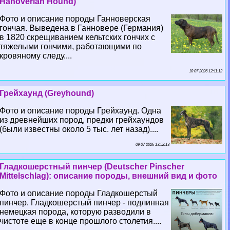
Hanoverian Hound)
Фото и описание породы Ганноверская
гончая. Выведена в Ганновере (Германия)
в 1820 скрещиванием кельтских гончих с
тяжелыми гончими, работающими по
кровяному следу....
10 07 2026 12:11:12
Грейхаунд (Greyhound)
Фото и описание породы Грейхаунд. Одна
из древнейших пород, предки грейхаундов
(были известны около 5 тыс. лет назад)....
09 07 2026 13:52:13
Гладкошерстный пинчер (Deutscher Pinscher
Mittelschlag): описание породы, внешний вид и фото
Фото и описание породы Гладкошерстый
пинчер. Гладкошерстый пинчер - подлинная
немецкая порода, которую разводили в
чистоте еще в конце прошлого столетия....