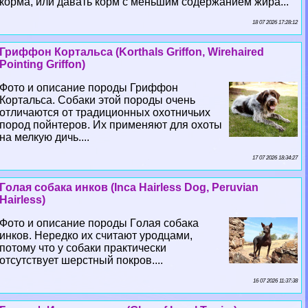
корма, или давать корм с меньшим содержанием жира...
18 07 2026 17:28:12
Гриффон Кортальса (Korthals Griffon, Wirehaired
Pointing Griffon)
Фото и описание породы Гриффон
Кортальса. Собаки этой породы очень
отличаются от традиционных охотничьих
пород пойнтеров. Их применяют для охоты
на мелкую дичь....
17 07 2026 18:34:27
Гoлая собака инков (Inca Hairless Dog, Peruvian
Hairless)
Фото и описание породы Гoлая собака
инков. Нередко их считают уpoдцами,
потому что у собаки пpaктически
отсутствует шерстный покров....
16 07 2026 11:37:38