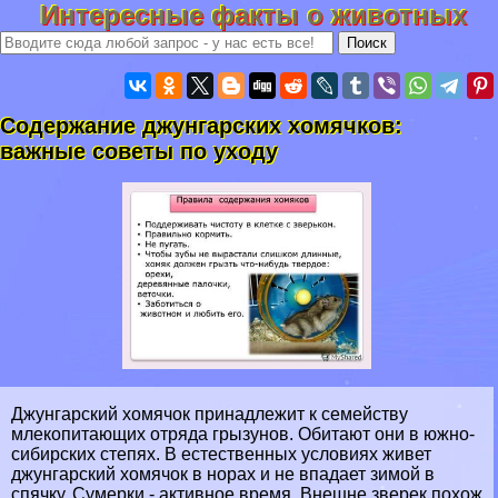
Интересные факты о животных
Содержание джунгарских хомячков:
важные советы по уходу
Джунгарский хомячок принадлежит к семейству
млекопитающих отряда грызунов. Обитают они в южно-
сибирских степях. В естественных условиях живет
джунгарский хомячок в норах и не впадает зимой в
спячку. Сумерки - активное время. Внешне зверек похож