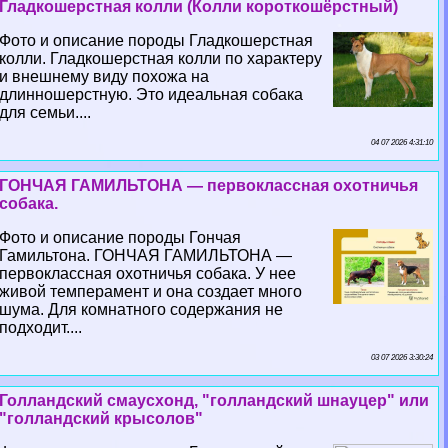
Гладкошерстная колли (Колли короткошёрстный)
Фото и описание породы Гладкошерстная
колли. Гладкошерстная колли по хаpaктеру
и внешнему виду похожа на
длинношерстную. Это идеальная собака
для семьи....
04 07 2026 4:31:10
ГОНЧАЯ ГАМИЛЬТОНА — первоклассная охотничья
собака.
Фото и описание породы Гончая
Гамильтона. ГОНЧАЯ ГАМИЛЬТОНА —
первоклассная охотничья собака. У нее
живой темперамент и она создает много
шума. Для комнатного содержания не
подходит....
03 07 2026 3:30:24
Голландский смаусхонд, "голландский шнауцер" или
"голландский крысолов"