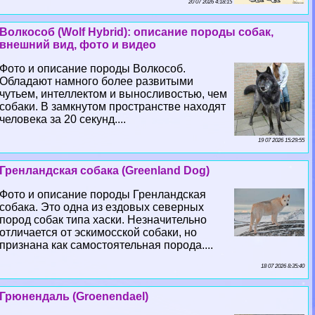
20 07 2026 4:18:15
Волкособ (Wolf Hybrid): описание породы собак,
внешний вид, фото и видео
Фото и описание породы Волкособ.
Обладают намного более развитыми
чутьем, интеллектом и выносливостью, чем
собаки. В замкнутом прострaнcтве находят
человека за 20 секунд....
19 07 2026 15:29:55
Гренландская собака (Greenland Dog)
Фото и описание породы Гренландская
собака. Это одна из ездовых северных
пород собак типа хаски. Незначительно
отличается от эскимосской собаки, но
признана как самостоятельная порода....
18 07 2026 8:35:40
Грюнендаль (Groenendael)