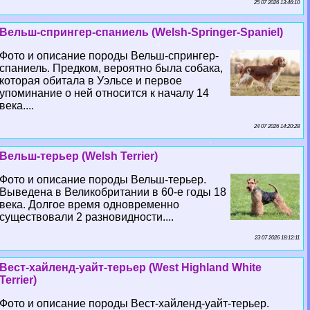
25 07 2026 13:46:10
Вельш-спрингер-спаниель (Welsh-Springer-Spaniel)
Фото и описание породы Вельш-спрингер-
спаниель. Предком, вероятно была собака,
которая обитала в Уэльсе и первое
упоминание о ней относится к началу 14
века....
24 07 2026 14:20:28
Вельш-терьер (Welsh Terrier)
Фото и описание породы Вельш-терьер.
Выведена в Великобритании в 60-е годы 18
века. Долгое время одновременно
существовали 2 разновидности....
23 07 2026 18:12:11
Вест-хайленд-уайт-терьер (West Highland White
Terrier)
Фото и описание породы Вест-хайленд-уайт-терьер.