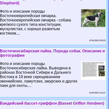
Shepherd)
Фото и описание породы
Восточноевропейская овчарка.
Восточноевропейская овчарка - собака
крепкого сухого типа конституции,
мускулистая, с хорошо развитым
костяком....
05 08 2026 22:58:39
Восточносибирская лайка. Порода собак. Описание и
фотографии
Фото и описание породы
Восточносибирская лайка. Выведена в
районах Восточной Сибири и Дальнего
Востока в 19 веке скрещиванием
эвенкийских, ламутских, амурских и других
лаек для охоты....
04 08 2026 13:12:21
Вандейский бассет-гриффон (Basset Griffon Vendeen)