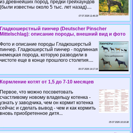
из древнейших пород, предки грейхаундов
(были известны около 5 тыс. лет назад)....
07 07 2026 11:46:39
Гладкошерстный пинчер (Deutscher Pinscher
Mittelschlag): описание породы, внешний вид и фото
Фото и описание породы Гладкошерстый
пинчер. Гладкошерстый пинчер - подлинная
немецкая порода, которую разводили в
чистоте еще в конце прошлого столетия....
06 07 2026 14:17:16
Кормление котят от 1,5 до 7-10 месяцев
Первое, что можно посоветовать
счастливому новому владельцу котенка -
узнать у заводчика, чем он кормит котенка
сейчас и сделать вывод - чем и как кормить
вновь приобретенное дитя...
05 07 2026 10:10:38