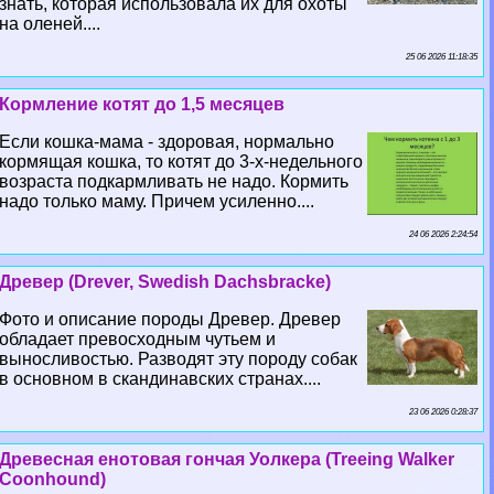
знать, которая использовала их для охоты
на оленей....
25 06 2026 11:18:35
Кормление котят до 1,5 месяцев
Если кошка-мама - здоровая, нормально
кормящая кошка, то котят до 3-х-недельного
возраста подкармливать не надо. Кормить
надо только маму. Причем усиленно....
24 06 2026 2:24:54
Древер (Drever, Swedish Dachsbracke)
Фото и описание породы Древер. Древер
обладает превосходным чутьем и
выносливостью. Разводят эту породу собак
в основном в скандинавских странах....
23 06 2026 0:28:37
Древесная енотовая гончая Уолкера (Treeing Walker
Coonhound)