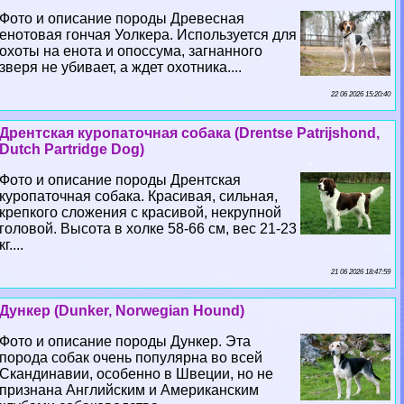
Фото и описание породы Древесная
енотовая гончая Уолкера. Используется для
охоты на енота и опоссума, загнанного
зверя не убивает, а ждет охотника....
22 06 2026 15:20:40
Дрентская куропаточная собака (Drentse Patrijshond,
Dutch Partridge Dog)
Фото и описание породы Дрентская
куропаточная собака. Красивая, сильная,
крепкого сложения с красивой, некрупной
головой. Высота в холке 58-66 см, вес 21-23
кг....
21 06 2026 18:47:59
Дункер (Dunker, Norwegian Hound)
Фото и описание породы Дункер. Эта
порода собак очень популярна во всей
Скандинавии, особенно в Швеции, но не
признана Английским и Американским