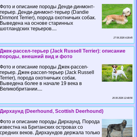
Фото и описание породы Денди-динмонт-
терьер. Денди-динмонт-терьер (Dandie
Dinmont Terrier), порода охотничьих собак.
Выведена на основе старинных
шотландских терьеров....
27 06 2026 4:28:45
Джек-рассел-терьер (Jack Russell Terrier): описание
породы, внешний вид и фото
Фото и описание породы Джек-рассел-
терьер. Джек-рассел-терьер (Jack Russell
Terrier), порода охотничьих собак.
Выведена более в начале 19 века в
Великобритании....
26 06 2026 12:48:56
Дирхаунд (Deerhound, Scottish Deerhound)
Фото и описание породы Дирхаунд. Порода
известна на Британских островах со
средних веков. Дирхаундов держала только