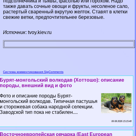
подсолнечника и тыквы, фасолью или горохом. Надо
также давать сочные овощи и фрукты, несоленое сало,
растертый сваренный вкрутую желток. Ставят в клетки
свежие ветки, предпочтительнее березовые.
Источник
: tvoy.kiev.ru
Система комментирования SigComments
Бурят-монгольский волкодав (Хоттошо): описание
породы, внешний вид и фото
Фото и описание породы Бурят-
монгольский волкодав. Типичная пастушья
и сторожевая собака народной селекции.
Заводской тип пока не стабилен....
06 08 2026 15:15:40
Восточноевропейская овчарка (East European