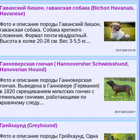
Гаванский бишон, гаванская собака (Bichon Havanais,
Havanese)
Фото и описание породы Гаванский бишон,
гаванская собака. Собака крепкого
сложения. Формат почти квадратный.
Высота в холке 20-28 см. Вес 3-5,5 кг....
09 07 2026 5:57:45
Ганноверская гончая ( Hannoversher Schweisshund,
Hanoverian Hound)
Фото и описание породы Ганноверская
гончая. Выведена в Ганновере (Германия)
в 1820 скрещиванием кельтских гончих с
тяжелыми гончими, работающими по
кровяному следу....
08 07 2026 23:28:17
Грейхаунд (Greyhound)
Фото и описание породы Грейхаунд. Одна