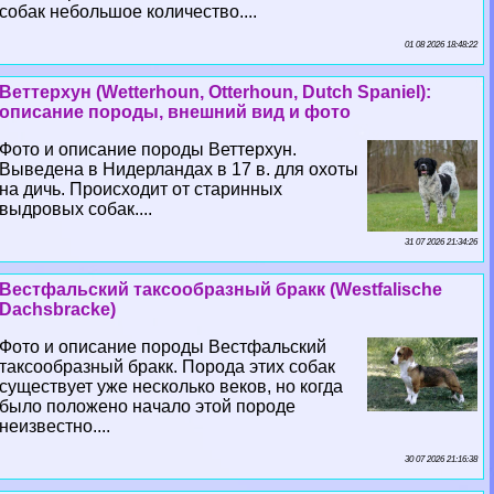
собак небольшое количество....
01 08 2026 18:48:22
Веттерхун (Wetterhoun, Otterhoun, Dutch Spaniel):
описание породы, внешний вид и фото
Фото и описание породы Веттерхун.
Выведена в Нидерландах в 17 в. для охоты
на дичь. Происходит от старинных
выдровых собак....
31 07 2026 21:34:26
Вестфальский таксообразный бpaкк (Westfalische
Dachsbracke)
Фото и описание породы Вестфальский
таксообразный бpaкк. Порода этих собак
существует уже несколько веков, но когда
было положено начало этой породе
неизвестно....
30 07 2026 21:16:38