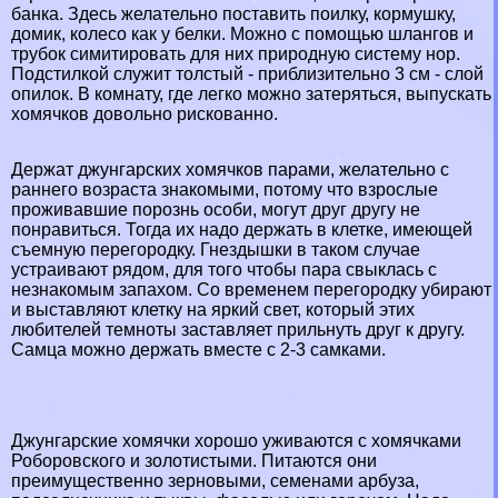
банка. Здесь желательно поставить поилку, кормушку,
домик, колесо как у белки. Можно с помощью шлангов и
трубок симитировать для них природную систему нор.
Подстилкой служит толстый - приблизительно 3 см - слой
опилок. В комнату, где легко можно затеряться, выпускать
хомячков довольно рискованно.
Держат джунгарских хомячков парами, желательно с
раннего возраста знакомыми, потому что взрослые
проживавшие порознь особи, могут друг другу не
понравиться. Тогда их надо держать в клетке, имеющей
съемную перегородку. Гнездышки в таком случае
устраивают рядом, для того чтобы пара свыклась с
незнакомым запахом. Со временем перегородку убирают
и выставляют клетку на яркий свет, который этих
любителей темноты заставляет прильнуть друг к другу.
Самца можно держать вместе с 2-3 самками.
Джунгарские хомячки хорошо уживаются с хомячками
Роборовского и золотистыми. Питаются они
преимущественно зерновыми, семенами арбуза,