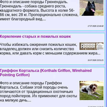
Фото и описание породы Грюнендаль.
Грюнендаль - собака среднего роста,
квадратного формата. Высота в холке 56-
66 см, вес 28 кг. Пропорционально сложена,
имеет благородный вид....
17 07 2026 12:44:42
Кормление старых и пожилых кошек
Чтобы избежать ожирения пожилых кошек,
владелец должен или снизить количество
корма, или давать корм с меньшим содержанием жира...
16 07 2026 15:51:21
Гриффон Кортальса (Korthals Griffon, Wirehaired
Pointing Griffon)
Фото и описание породы Гриффон
Кортальса. Собаки этой породы очень
отличаются от традиционных охотничьих
пород пойнтеров. Их применяют для охоты
на мелкую дичь....