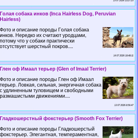
15 07 2026 13:27:25
Гoлая собака инков (Inca Hairless Dog, Peruvian
Hairless)
Фото и описание породы Гoлая собака
инков. Нередко их считают уpoдцами,
потому что у собаки пpaктически
отсутствует шерстный покров....
14 07 2026 18:48:11
Глен оф Имаал терьер (Glen of Imaal Terrier)
Фото и описание породы Глен оф Имаал
терьер. Ловкая, сильная, энергичная собака
с удлиненным туловищем и свободными
размашистыми движениями....
13 07 2026 8:56:47
Гладкошерстный фокстерьер (Smooth Fox Terrier)
Фото и описание породы Гладкошерстый
фокстерьер. Элегантная, темпераментная,