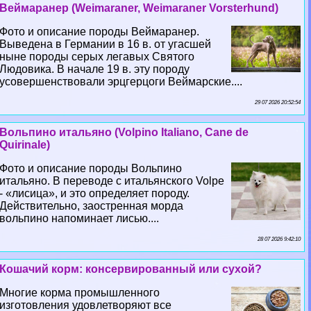
Веймаранер (Weimaraner, Weimaraner Vorsterhund)
Фото и описание породы Веймаранер.
Выведена в Германии в 16 в. от угасшей
ныне породы серых легавых Святого
Людовика. В начале 19 в. эту породу
усовершенствовали эрцгерцоги Веймарские....
29 07 2026 20:52:54
Вольпино итальяно (Volpino Italiano, Cane de
Quirinale)
Фото и описание породы Вольпино
итальяно. В переводе с итальянского Volpe
- «лисица», и это определяет породу.
Действительно, заостренная морда
вольпино напоминает лисью....
28 07 2026 9:42:10
Кошачий корм: консервированный или сухой?
Многие корма промышленного
изготовления удовлетворяют все