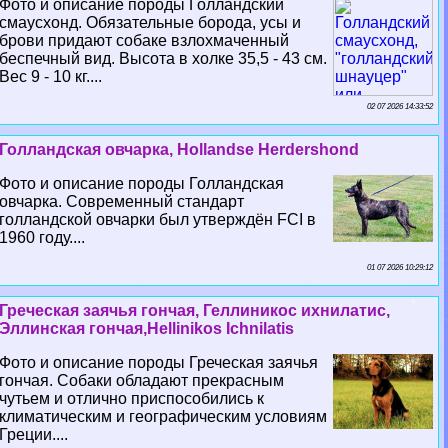
Фото и описание породы Голландский
смаусхонд. Обязательные борода, усы и
брови придают собаке взлохмаченный
беспечный вид. Высота в холке 35,5 - 43 см.
Вес 9 - 10 кг....
02 07 2026 14:33:52
Голландская овчарка, Hollandse Herdershond
Фото и описание породы Голландская
овчарка. Современный стандарт
голландской овчарки был утверждён FCI в
1960 году....
01 07 2026 10:29:12
Греческая заячья гончая, Геллиникос ихнилатис,
Эллинская гончая,Hellinikos Ichnilatis
Фото и описание породы Греческая заячья
гончая. Собаки обладают прекрасным
чутьем и отлично приспособились к
климатическим и географическим условиям
Греции....