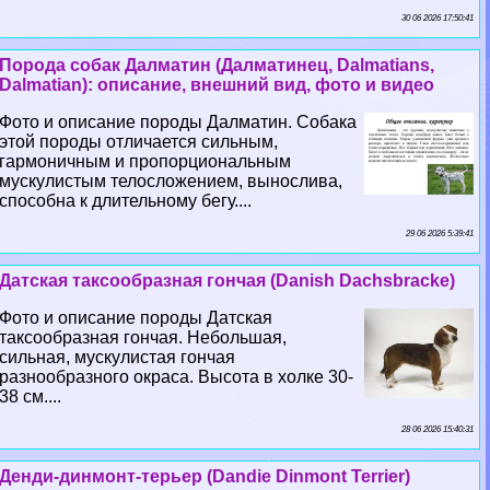
30 06 2026 17:50:41
Порода собак Далматин (Далматинец, Dalmatians,
Dalmatian): описание, внешний вид, фото и видео
Фото и описание породы Далматин. Собака
этой породы отличается сильным,
гармоничным и пропорциональным
мускулистым телосложением, вынослива,
способна к длительному бегу....
29 06 2026 5:39:41
Датская таксообразная гончая (Danish Dachsbracke)
Фото и описание породы Датская
таксообразная гончая. Небольшая,
сильная, мускулистая гончая
разнообразного окраса. Высота в холке 30-
38 см....
28 06 2026 15:40:31
Денди-динмонт-терьер (Dandie Dinmont Terrier)