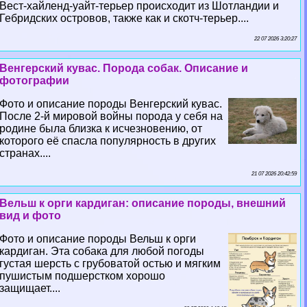
Вест-хайленд-уайт-терьер происходит из Шотландии и
Гебридских островов, также как и скотч-терьер....
22 07 2026 3:20:27
Венгерский кувас. Порода собак. Описание и
фотографии
Фото и описание породы Венгерский кувас.
После 2-й мировой войны порода у себя на
родине была близка к исчезновению, от
которого её спасла популярность в других
странах....
21 07 2026 20:42:59
Вельш к opги кардиган: описание породы, внешний
вид и фото
Фото и описание породы Вельш к opги
кардиган. Эта собака для любой погоды
густая шерсть с грубоватой остью и мягким
пушистым подшерстком хорошо
защищает....