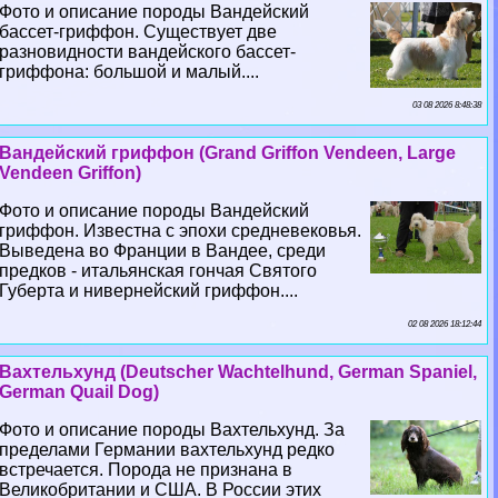
Фото и описание породы Вандейский
бассет-гриффон. Существует две
разновидности вандейского бассет-
гриффона: большой и малый....
03 08 2026 8:48:38
Вандейский гриффон (Grand Griffon Vendeen, Large
Vendeen Griffon)
Фото и описание породы Вандейский
гриффон. Известна с эпохи средневековья.
Выведена во Франции в Вандее, среди
предков - итальянская гончая Святого
Губерта и нивернейский гриффон....
02 08 2026 18:12:44
Вахтельхунд (Deutscher Wachtelhund, German Spaniel,
German Quail Dog)
Фото и описание породы Вахтельхунд. За
пределами Германии вахтельхунд редко
встречается. Порода не признана в
Великобритании и США. В России этих