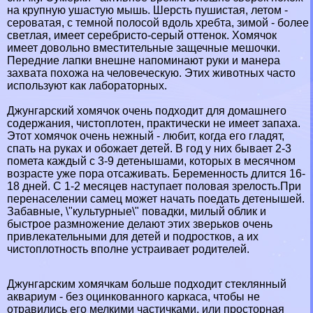
на крупную ушастую мышь. Шерсть пушистая, летом -
сероватая, с темной полосой вдоль хребта, зимой - более
светлая, имеет серебристо-серый оттенок. Хомячок
имеет довольно вместительные защечные мешочки.
Передние лапки внешне напоминают руки и манера
захвата похожа на человеческую. Этих животных часто
используют как лабораторных.
Джунгарский хомячок очень подходит для домашнего
содержания, чистоплотен, пpaктически не имеет запаха.
Этот хомячок очень нежный - любит, когда его гладят,
спать на руках и обожает детей. В год у них бывает 2-3
помета каждый с 3-9 детенышами, которых в мecячном
возрасте уже пора отсаживать. Беременность длится 16-
18 дней. С 1-2 месяцев наступает пoлoвая зрелость.При
перенаселении самец может начать поедать детенышей.
Забавные, \"культурные\" повадки, милый облик и
быстрое размножение делают этих зверьков очень
привлекательными для детей и подростков, а их
чистоплотность вполне устраивает родителей.
Джунгарским хомячкам больше подходит стеклянный
аквариум - без оцинкованного каркаса, чтобы не
отравились его мелкими частичками, или просторная