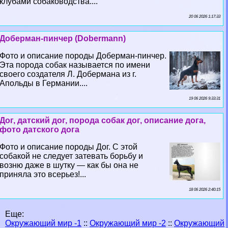
клубами собаководства....
20 06 2026 1:17:33
Доберман-пинчер (Dobermann)
Фото и описание породы Доберман-пинчер.
Эта порода собак называется по имени
своего создателя Л. Добермана из г.
Апольды в Германии....
19 06 2026 9:33:31
Дог, датский дог, порода собак дог, описание дога,
фото датского дога
Фото и описание породы Дог. С этой
собакой не следует затевать борьбу и
возню даже в шутку — как бы она не
приняла это всерьез!...
18 06 2026 2:40:15
Еще:
Окружающий мир -1
::
Окружающий мир -2
::
Окружающий