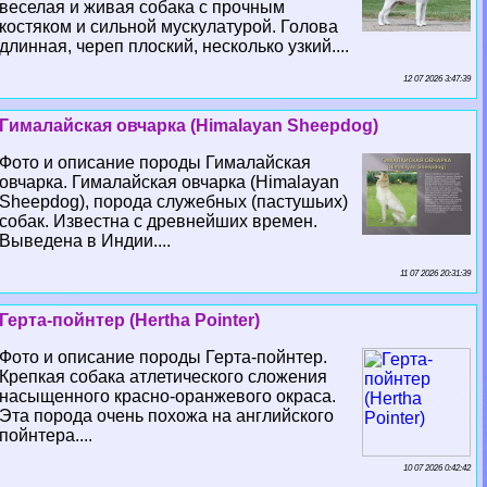
веселая и живая собака с прочным
костяком и сильной мускулатурой. Голова
длинная, череп плоский, несколько узкий....
12 07 2026 3:47:39
Гималайская овчарка (Himalayan Sheepdog)
Фото и описание породы Гималайская
овчарка. Гималайская овчарка (Himalayan
Sheepdog), порода служебных (пастушьих)
собак. Известна с древнейших времен.
Выведена в Индии....
11 07 2026 20:31:39
Герта-пойнтер (Hertha Pointer)
Фото и описание породы Герта-пойнтер.
Крепкая собака атлетического сложения
насыщенного красно-оранжевого окраса.
Эта порода очень похожа на английского
пойнтера....
10 07 2026 0:42:42