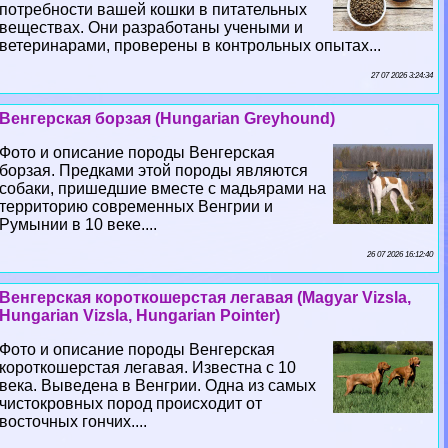
потребности вашей кошки в питательных
веществах. Они разработаны учеными и
ветеринарами, проверены в контрольных опытах...
27 07 2026 3:24:34
Венгерская борзая (Hungarian Greyhound)
Фото и описание породы Венгерская
борзая. Предками этой породы являются
собаки, пришедшие вместе с мадьярами на
территорию современных Венгрии и
Румынии в 10 веке....
26 07 2026 16:12:40
Венгерская короткошерстая легавая (Magyar Vizsla,
Hungarian Vizsla, Hungarian Pointer)
Фото и описание породы Венгерская
короткошерстая легавая. Известна с 10
века. Выведена в Венгрии. Одна из самых
чистокровных пород происходит от
восточных гончих....