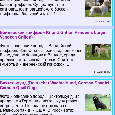
бассет-гриффон. Существует две
разновидности вандейского бассет-
гриффона: большой и малый....
05 08 2026 1:36:21
Вандейский гриффон (Grand Griffon Vendeen, Large
Vendeen Griffon)
Фото и описание породы Вандейский
гриффон. Известна с эпохи средневековья.
Выведена во Франции в Вандее, среди
предков - итальянская гончая Святого
Губерта и нивернейский гриффон....
04 08 2026 16:28:34
Вахтельхунд (Deutscher Wachtelhund, German Spaniel,
German Quail Dog)
Фото и описание породы Вахтельхунд. За
пределами Германии вахтельхунд редко
встречается. Порода не признана в
Великобритании и США. В России этих
собак небольшое количество....