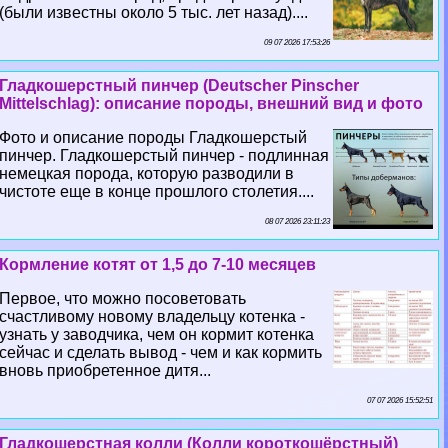
(были известны около 5 тыс. лет назад)....
09 07 2026 17:53:26
Гладкошерстный пинчер (Deutscher Pinscher
Mittelschlag): описание породы, внешний вид и фото
Фото и описание породы Гладкошерстый
пинчер. Гладкошерстый пинчер - подлинная
немецкая порода, которую разводили в
чистоте еще в конце прошлого столетия....
08 07 2026 23:11:23
Кормление котят от 1,5 до 7-10 месяцев
Первое, что можно посоветовать
счастливому новому владельцу котенка -
узнать у заводчика, чем он кормит котенка
сейчас и сделать вывод - чем и как кормить
вновь приобретенное дитя...
07 07 2026 15:52:51
Гладкошерстная колли (Колли короткошёрстный)