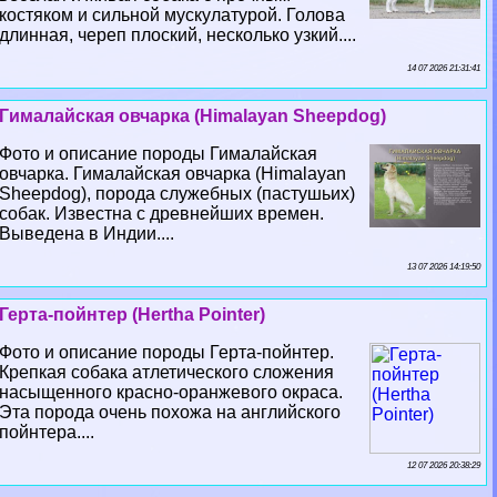
костяком и сильной мускулатурой. Голова
длинная, череп плоский, несколько узкий....
14 07 2026 21:31:41
Гималайская овчарка (Himalayan Sheepdog)
Фото и описание породы Гималайская
овчарка. Гималайская овчарка (Himalayan
Sheepdog), порода служебных (пастушьих)
собак. Известна с древнейших времен.
Выведена в Индии....
13 07 2026 14:19:50
Герта-пойнтер (Hertha Pointer)
Фото и описание породы Герта-пойнтер.
Крепкая собака атлетического сложения
насыщенного красно-оранжевого окраса.
Эта порода очень похожа на английского
пойнтера....
12 07 2026 20:38:29