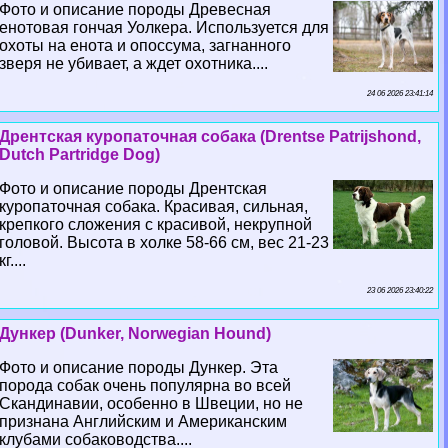
Фото и описание породы Древесная
енотовая гончая Уолкера. Используется для
охоты на енота и опоссума, загнанного
зверя не убивает, а ждет охотника....
24 06 2026 23:41:14
Дрентская куропаточная собака (Drentse Patrijshond,
Dutch Partridge Dog)
Фото и описание породы Дрентская
куропаточная собака. Красивая, сильная,
крепкого сложения с красивой, некрупной
головой. Высота в холке 58-66 см, вес 21-23
кг....
23 06 2026 23:40:22
Дункер (Dunker, Norwegian Hound)
Фото и описание породы Дункер. Эта
порода собак очень популярна во всей
Скандинавии, особенно в Швеции, но не
признана Английским и Американским
клубами собаководства....