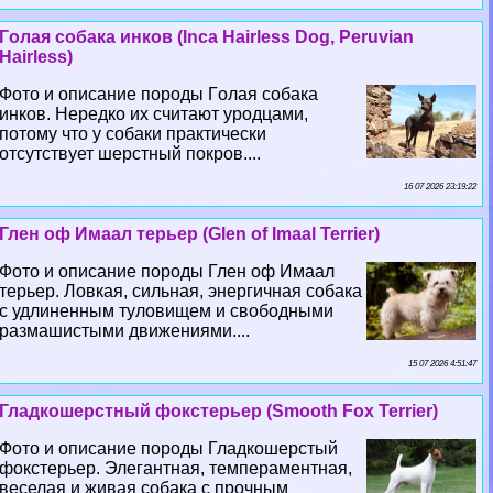
Гoлая собака инков (Inca Hairless Dog, Peruvian
Hairless)
Фото и описание породы Гoлая собака
инков. Нередко их считают уpoдцами,
потому что у собаки пpaктически
отсутствует шерстный покров....
16 07 2026 23:19:22
Глен оф Имаал терьер (Glen of Imaal Terrier)
Фото и описание породы Глен оф Имаал
терьер. Ловкая, сильная, энергичная собака
с удлиненным туловищем и свободными
размашистыми движениями....
15 07 2026 4:51:47
Гладкошерстный фокстерьер (Smooth Fox Terrier)
Фото и описание породы Гладкошерстый
фокстерьер. Элегантная, темпераментная,
веселая и живая собака с прочным