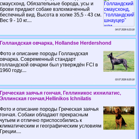
смаусхонд. Обязательные борода, усы и
брови придают собаке взлохмаченный
беспечный вид. Высота в холке 35,5 - 43 см.
Вес 9 - 10 кг....
04 07 2026 6:23:18
Голландская овчарка, Hollandse Herdershond
Фото и описание породы Голландская
овчарка. Современный стандарт
голландской овчарки был утверждён FCI в
1960 году....
03 07 2026 8:20:18
Греческая заячья гончая, Геллиникос ихнилатис,
Эллинская гончая,Hellinikos Ichnilatis
Фото и описание породы Греческая заячья
гончая. Собаки обладают прекрасным
чутьем и отлично приспособились к
климатическим и географическим условиям
Греции....