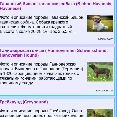
Гаванский бишон, гаванская собака (Bichon Havanais,
Havanese)
Фото и описание породы Гаванский бишон,
гаванская собака. Собака крепкого
сложения. Формат почти квадратный.
Высота в холке 20-28 см. Вес 3-5,5 кг....
11 07 2026 7:40:30
Ганноверская гончая ( Hannoversher Schweisshund,
Hanoverian Hound)
Фото и описание породы Ганноверская
гончая. Выведена в Ганновере (Германия)
в 1820 скрещиванием кельтских гончих с
тяжелыми гончими, работающими по
кровяному следу....
10 07 2026 15:47:19
Грейхаунд (Greyhound)
Фото и описание породы Грейхаунд. Одна
из древнейших пород, предки грейхаундов