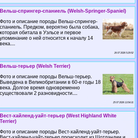
Вельш-спрингер-спаниель (Welsh-Springer-Spaniel)
Фото и описание породы Вельш-спрингер-
спаниель. Предком, вероятно была собака,
которая обитала в Уэльсе и первое
упоминание о ней относится к началу 14
века....
26 07 2026 5:29:52
Вельш-терьер (Welsh Terrier)
Фото и описание породы Вельш-терьер.
Выведена в Великобритании в 60-е годы 18
века. Долгое время одновременно
существовали 2 разновидности....
25 07 2026 13:54:31
Вест-хайленд-уайт-терьер (West Highland White
Terrier)
Фото и описание породы Вест-хайленд-уайт-терьер.
Вест-хайленд-уайт-терьер происходит из Шотландии и