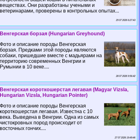
веществах. Они разработаны учеными и
ветеринарами, проверены в контрольных опытах...
29 07 2026 6:27:43
Венгерская борзая (Hungarian Greyhound)
Фото и описание породы Венгерская
борзая. Предками этой породы являются
собаки, пришедшие вместе с мадьярами на
территорию современных Венгрии и
Румынии в 10 веке....
28 07 2026 9:56:42
Венгерская короткошерстая легавая (Magyar Vizsla,
Hungarian Vizsla, Hungarian Pointer)
Фото и описание породы Венгерская
короткошерстая легавая. Известна с 10
века. Выведена в Венгрии. Одна из самых
чистокровных пород происходит от
восточных гончих....
27 07 2026 19:49:46