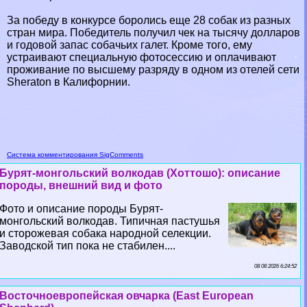
За победу в конкурсе боролись еще 28 собак из разных
стран мира. Победитель получил чек на тысячу долларов
и годовой запас собачьих галет. Кроме того, ему
устраивают специальную фотосессию и оплачивают
проживание по высшему разряду в одном из отелей сети
Sheraton в Калифорнии.
Система комментирования SigComments
Бурят-монгольский волкодав (Хоттошо): описание
породы, внешний вид и фото
Фото и описание породы Бурят-
монгольский волкодав. Типичная пастушья
и сторожевая собака народной селекции.
Заводской тип пока не стабилен....
08 08 2026 6:24:52
Восточноевропейская овчарка (East European