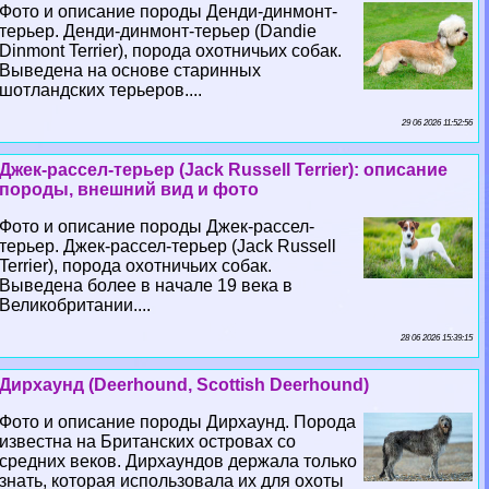
Фото и описание породы Денди-динмонт-
терьер. Денди-динмонт-терьер (Dandie
Dinmont Terrier), порода охотничьих собак.
Выведена на основе старинных
шотландских терьеров....
29 06 2026 11:52:56
Джек-рассел-терьер (Jack Russell Terrier): описание
породы, внешний вид и фото
Фото и описание породы Джек-рассел-
терьер. Джек-рассел-терьер (Jack Russell
Terrier), порода охотничьих собак.
Выведена более в начале 19 века в
Великобритании....
28 06 2026 15:39:15
Дирхаунд (Deerhound, Scottish Deerhound)
Фото и описание породы Дирхаунд. Порода
известна на Британских островах со
средних веков. Дирхаундов держала только
знать, которая использовала их для охоты