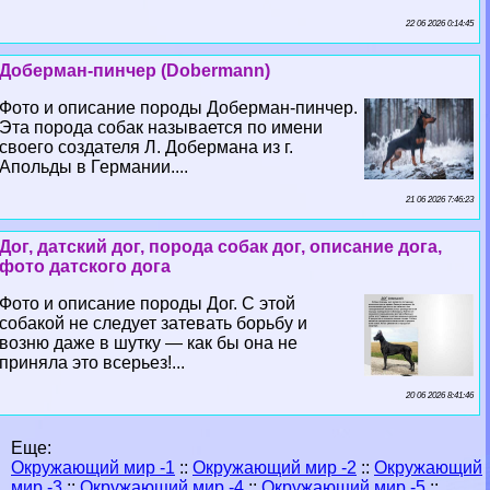
22 06 2026 0:14:45
Доберман-пинчер (Dobermann)
Фото и описание породы Доберман-пинчер.
Эта порода собак называется по имени
своего создателя Л. Добермана из г.
Апольды в Германии....
21 06 2026 7:46:23
Дог, датский дог, порода собак дог, описание дога,
фото датского дога
Фото и описание породы Дог. С этой
собакой не следует затевать борьбу и
возню даже в шутку — как бы она не
приняла это всерьез!...
20 06 2026 8:41:46
Еще:
Окружающий мир -1
::
Окружающий мир -2
::
Окружающий
мир -3
::
Окружающий мир -4
::
Окружающий мир -5
::