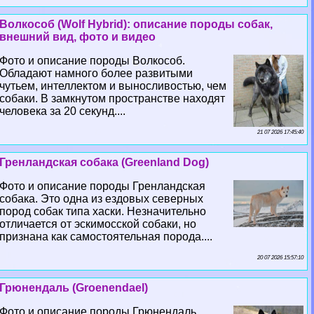
Волкособ (Wolf Hybrid): описание породы собак,
внешний вид, фото и видео
Фото и описание породы Волкособ.
Обладают намного более развитыми
чутьем, интеллектом и выносливостью, чем
собаки. В замкнутом прострaнcтве находят
человека за 20 секунд....
21 07 2026 17:45:40
Гренландская собака (Greenland Dog)
Фото и описание породы Гренландская
собака. Это одна из ездовых северных
пород собак типа хаски. Незначительно
отличается от эскимосской собаки, но
признана как самостоятельная порода....
20 07 2026 15:57:10
Грюнендаль (Groenendael)
Фото и описание породы Грюнендаль.