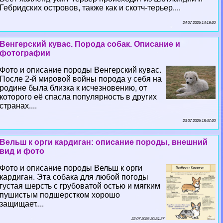
Гебридских островов, также как и скотч-терьер....
24 07 2026 14:19:20
Венгерский кувас. Порода собак. Описание и
фотографии
Фото и описание породы Венгерский кувас.
После 2-й мировой войны порода у себя на
родине была близка к исчезновению, от
которого её спасла популярность в других
странах....
23 07 2026 18:37:20
Вельш к opги кардиган: описание породы, внешний
вид и фото
Фото и описание породы Вельш к opги
кардиган. Эта собака для любой погоды
густая шерсть с грубоватой остью и мягким
пушистым подшерстком хорошо
защищает....
22 07 2026 20:24:37