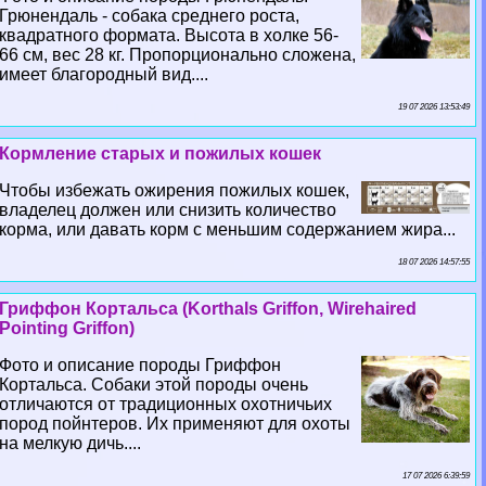
Грюнендаль - собака среднего роста,
квадратного формата. Высота в холке 56-
66 см, вес 28 кг. Пропорционально сложена,
имеет благородный вид....
19 07 2026 13:53:49
Кормление старых и пожилых кошек
Чтобы избежать ожирения пожилых кошек,
владелец должен или снизить количество
корма, или давать корм с меньшим содержанием жира...
18 07 2026 14:57:55
Гриффон Кортальса (Korthals Griffon, Wirehaired
Pointing Griffon)
Фото и описание породы Гриффон
Кортальса. Собаки этой породы очень
отличаются от традиционных охотничьих
пород пойнтеров. Их применяют для охоты
на мелкую дичь....
17 07 2026 6:39:59