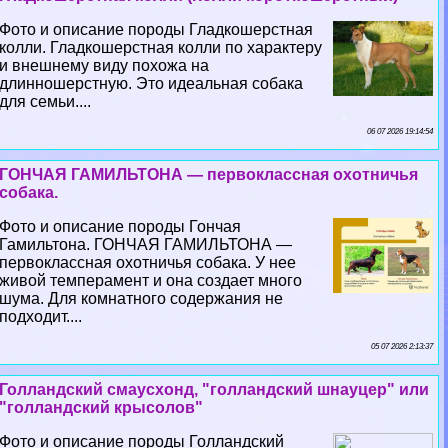
Фото и описание породы Гладкошерстная
колли. Гладкошерстная колли по хаpaктеру
и внешнему виду похожа на
длинношерстную. Это идеальная собака
для семьи....
06 07 2026 19:14:54
ГОНЧАЯ ГАМИЛЬТОНА — первоклассная охотничья
собака.
Фото и описание породы Гончая
Гамильтона. ГОНЧАЯ ГАМИЛЬТОНА —
первоклассная охотничья собака. У нее
живой темперамент и она создает много
шума. Для комнатного содержания не
подходит....
05 07 2026 2:13:37
Голландский смаусхонд, "голландский шнауцер" или
"голландский крысолов"
Фото и описание породы Голландский