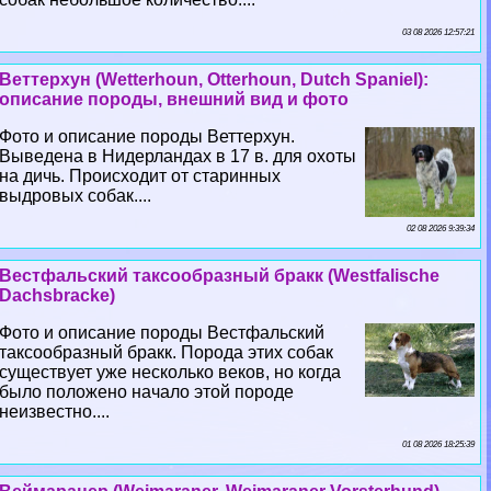
03 08 2026 12:57:21
Веттерхун (Wetterhoun, Otterhoun, Dutch Spaniel):
описание породы, внешний вид и фото
Фото и описание породы Веттерхун.
Выведена в Нидерландах в 17 в. для охоты
на дичь. Происходит от старинных
выдровых собак....
02 08 2026 9:39:34
Вестфальский таксообразный бpaкк (Westfalische
Dachsbracke)
Фото и описание породы Вестфальский
таксообразный бpaкк. Порода этих собак
существует уже несколько веков, но когда
было положено начало этой породе
неизвестно....
01 08 2026 18:25:39