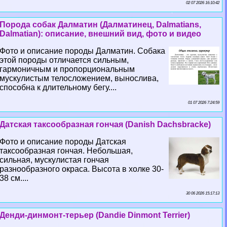
02 07 2026 16:10:42
Порода собак Далматин (Далматинец, Dalmatians,
Dalmatian): описание, внешний вид, фото и видео
Фото и описание породы Далматин. Собака
этой породы отличается сильным,
гармоничным и пропорциональным
мускулистым телосложением, вынослива,
способна к длительному бегу....
01 07 2026 7:24:59
Датская таксообразная гончая (Danish Dachsbracke)
Фото и описание породы Датская
таксообразная гончая. Небольшая,
сильная, мускулистая гончая
разнообразного окраса. Высота в холке 30-
38 см....
30 06 2026 15:17:13
Денди-динмонт-терьер (Dandie Dinmont Terrier)