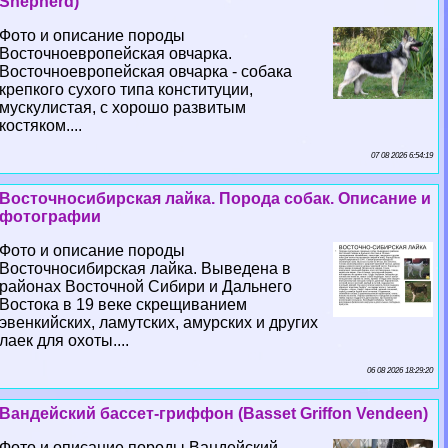
Shepherd)
Фото и описание породы
Восточноевропейская овчарка.
Восточноевропейская овчарка - собака
крепкого сухого типа конституции,
мускулистая, с хорошо развитым
костяком....
07 08 2026 6:54:19
Восточносибирская лайка. Порода собак. Описание и
фотографии
Фото и описание породы
Восточносибирская лайка. Выведена в
районах Восточной Сибири и Дальнего
Востока в 19 веке скрещиванием
эвенкийских, ламутских, амурских и других
лаек для охоты....
06 08 2026 18:29:20
Вандейский бассет-гриффон (Basset Griffon Vendeen)
Фото и описание породы Вандейский