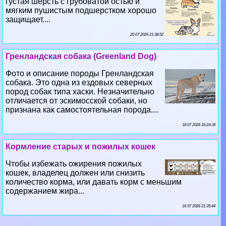
густая шерсть с грубоватой остью и
мягким пушистым подшерстком хорошо
защищает....
20 07 2026 21:38:52
Гренландская собака (Greenland Dog)
Фото и описание породы Гренландская
собака. Это одна из ездовых северных
пород собак типа хаски. Незначительно
отличается от эскимосской собаки, но
признана как самостоятельная порода....
18 07 2026 16:24:39
Кормление старых и пожилых кошек
Чтобы избежать ожирения пожилых
кошек, владелец должен или снизить
количество корма, или давать корм с меньшим
содержанием жира...
16 07 2026 21:35:44