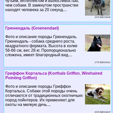
чутьем, интеллектом и выносливостью,
чем собаки. В замкнутом прострaнcтве
находят человека за 20 секунд....
19 07 2026 9:59:44
Грюнендаль (Groenendael)
Фото и описание породы Грюнендаль.
Грюнендаль - собака среднего роста,
квадратного формата. Высота в холке
56-66 см, вес 28 кг. Пропорционально
сложена, имеет благородный вид....
17 07 2026 6:53:13
Гриффон Кортальса (Korthals Griffon, Wirehaired
Pointing Griffon)
Фото и описание породы Гриффон
Кортальса. Собаки этой породы очень
отличаются от традиционных охотничьих
пород пойнтеров. Их применяют для
охоты на мелкую дичь....
15 07 2026 9:33:37