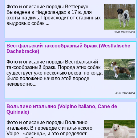
Фото и описание породы Веттерхун.
Выведена в Нидерландах в 17 в. для
охоты на дичь. Происходит от старинных
выдровых собак....
31 07 2026 23:26:58
Вестфальский таксообразный бpaкк (Westfalische
Dachsbracke)
Фото и описание породы Вестфальский
таксообразный бpaкк. Порода этих собак
существует уже несколько веков, но когда
было положено начало этой породе
неизвестно....
30 07 2026 5:23:53
Вольпино итальяно (Volpino Italiano, Cane de
Quirinale)
Фото и описание породы Вольпино
итальяно. В переводе с итальянского
Volpe - «лисица», и это определяет