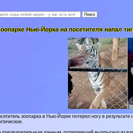
зоопарке Нью-Йорка на посетителя напал ти
сетитель зоопарка в Нью-Йорке потерял ногу в результате
итическое.
 предварительным данным, потерпевший выпрыгнул из ваго