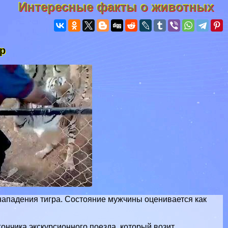
Интересные факты о животных
гр
 нападения тигра. Состояние мужчины оценивается как
нчика экскурсионного поезда, который возит