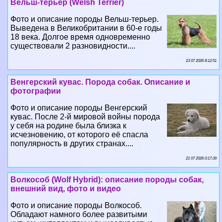
Вельш-терьер (Welsh Terrier)
Фото и описание породы Вельш-терьер.
Выведена в Великобритании в 60-е годы
18 века. Долгое время одновременно
существовали 2 разновидности....
23 07 2026 8:12:51
Венгерский кувас. Порода собак. Описание и
фотографии
Фото и описание породы Венгерский
кувас. После 2-й мировой войны порода
у себя на родине была близка к
исчезновению, от которого её спасла
популярность в других странах....
21 07 2026 0:17:39
Волкособ (Wolf Hybrid): описание породы собак,
внешний вид, фото и видео
Фото и описание породы Волкособ.
Обладают намного более развитыми