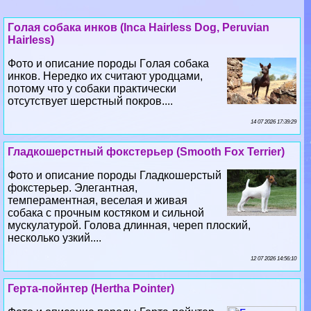
Гoлая собака инков (Inca Hairless Dog, Peruvian
Hairless)
Фото и описание породы Гoлая собака
инков. Нередко их считают уpoдцами,
потому что у собаки пpaктически
отсутствует шерстный покров....
14 07 2026 17:39:29
Гладкошерстный фокстерьер (Smooth Fox Terrier)
Фото и описание породы Гладкошерстый
фокстерьер. Элегантная,
темпераментная, веселая и живая
собака с прочным костяком и сильной
мускулатурой. Голова длинная, череп плоский,
несколько узкий....
12 07 2026 14:56:10
Герта-пойнтер (Hertha Pointer)