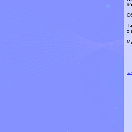
по
Об
Ти
ог
Му
Сис