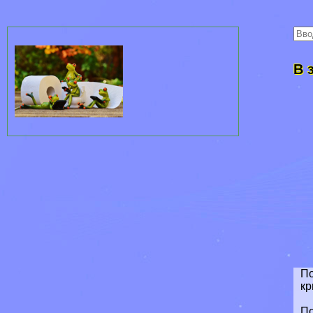
В 
По
кр
По