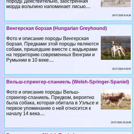
породу. Действительно, заостренная
морда вольпино напоминает лисью....
28 07 2026 8:14:36
Венгерская борзая (Hungarian Greyhound)
Фото и описание породы Венгерская
борзая. Предками этой породы являются
собаки, пришедшие вместе с мадьярами
на территорию современных Венгрии и
Румынии в 10 веке....
26 07 2026 0:59:55
Вельш-спрингер-спаниель (Welsh-Springer-Spaniel)
Фото и описание породы Вельш-
спрингер-спаниель. Предком, вероятно
была собака, которая обитала в Уэльсе и
первое упоминание о ней относится к
началу 14 века....
24 07 2026 19:33:48