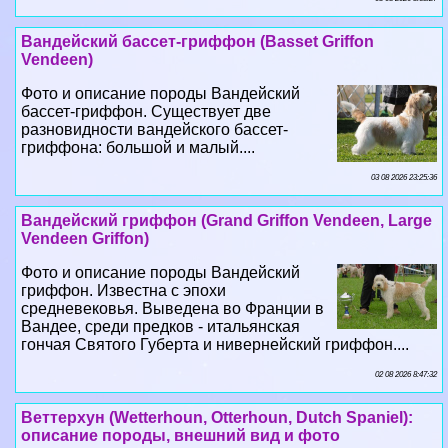
Вандейский бассет-гриффон (Basset Griffon
Vendeen)
Фото и описание породы Вандейский
бассет-гриффон. Существует две
разновидности вандейского бассет-
гриффона: большой и малый....
03 08 2026 23:25:36
Вандейский гриффон (Grand Griffon Vendeen, Large
Vendeen Griffon)
Фото и описание породы Вандейский
гриффон. Известна с эпохи
средневековья. Выведена во Франции в
Вандее, среди предков - итальянская
гончая Святого Губерта и нивернейский гриффон....
02 08 2026 8:47:32
Веттерхун (Wetterhoun, Otterhoun, Dutch Spaniel):
описание породы, внешний вид и фото