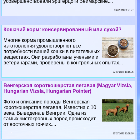
усовершенствовали эрцгерцоги Веймарские....
29 07 2026 2:41:41
Кошачий корм: консервированный или сухой?
Многие корма промышленного
изготовления удовлетворяют все
потребности вашей кошки в питательных
веществах. Они разработаны учеными и
ветеринарами, проверены в контрольных опытах...
27 07 2026 14:16:36
Венгерская короткошерстая легавая (Magyar Vizsla,
Hungarian Vizsla, Hungarian Pointer)
Фото и описание породы Венгерская
короткошерстая легавая. Известна с 10
века. Выведена в Венгрии. Одна из
самых чистокровных пород происходит
от восточных гончих....
25 07 2026 20:58:29