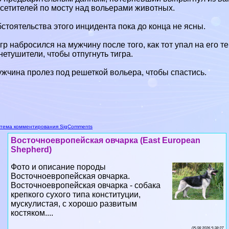
сетителей по мосту над вольерами животных.
стоятельства этого инцидента пока до конца не ясны.
гр набросился на мужчину после того, как тот упал на его
нетушители, чтобы отпугнуть тигра.
жчина пролез под решеткой вольера, чтобы спастись.
тема комментирования SigComments
Восточноевропейская овчарка (East European
Shepherd)
Фото и описание породы
Восточноевропейская овчарка.
Восточноевропейская овчарка - собака
крепкого сухого типа конституции,
мускулистая, с хорошо развитым
костяком....
05 08 2026 5:38:27