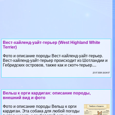
Вест-хайленд-уайт-терьер (West Highland White
Terrier)
Фото и описание породы Вест-хайленд-уайт-терьер.
Вест-хайленд-уайт-терьер происходит из Шотландии и
Гебридских островов, также как и скотч-терьер....
22 07 2026 18:24:57
Вельш к opги кардиган: описание породы,
внешний вид и фото
Фото и описание породы Вельш к opги
кардиган. Эта собака для любой погоды