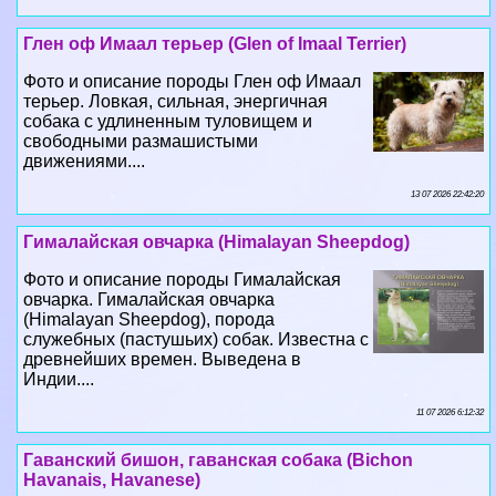
Глен оф Имаал терьер (Glen of Imaal Terrier)
Фото и описание породы Глен оф Имаал
терьер. Ловкая, сильная, энергичная
собака с удлиненным туловищем и
свободными размашистыми
движениями....
13 07 2026 22:42:20
Гималайская овчарка (Himalayan Sheepdog)
Фото и описание породы Гималайская
овчарка. Гималайская овчарка
(Himalayan Sheepdog), порода
служебных (пастушьих) собак. Известна с
древнейших времен. Выведена в
Индии....
11 07 2026 6:12:32
Гаванский бишон, гаванская собака (Bichon
Havanais, Havanese)