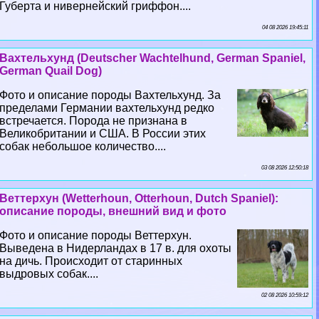
Губерта и нивернейский гриффон....
04 08 2026 19:45:11
Вахтельхунд (Deutscher Wachtelhund, German Spaniel,
German Quail Dog)
Фото и описание породы Вахтельхунд. За
пределами Германии вахтельхунд редко
встречается. Порода не признана в
Великобритании и США. В России этих
собак небольшое количество....
03 08 2026 12:50:18
Веттерхун (Wetterhoun, Otterhoun, Dutch Spaniel):
описание породы, внешний вид и фото
Фото и описание породы Веттерхун.
Выведена в Нидерландах в 17 в. для охоты
на дичь. Происходит от старинных
выдровых собак....
02 08 2026 10:59:12