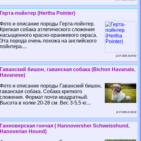
Герта-пойнтер (Hertha Pointer)
Фото и описание породы Герта-пойнтер.
Крепкая собака атлетического сложения
насыщенного красно-оранжевого окраса.
Эта порода очень похожа на английского
пойнтера....
12 07 2026 19:29:52
Гаванский бишон, гаванская собака (Bichon Havanais,
Havanese)
Фото и описание породы Гаванский бишон,
гаванская собака. Собака крепкого
сложения. Формат почти квадратный.
Высота в холке 20-28 см. Вес 3-5,5 кг....
11 07 2026 21:58:39
Ганноверская гончая ( Hannoversher Schweisshund,
Hanoverian Hound)