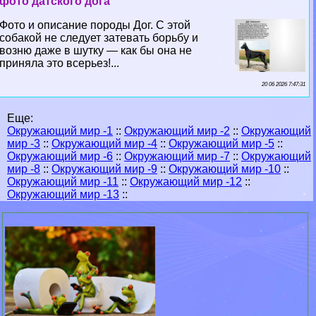
фото датского дога
Фото и описание породы Дог. С этой
собакой не следует затевать борьбу и
возню даже в шутку — как бы она не
приняла это всерьез!...
20 06 2026 7:47:31
Еще:
Окружающий мир -1
::
Окружающий мир -2
::
Окружающий
мир -3
::
Окружающий мир -4
::
Окружающий мир -5
::
Окружающий мир -6
::
Окружающий мир -7
::
Окружающий
мир -8
::
Окружающий мир -9
::
Окружающий мир -10
::
Окружающий мир -11
::
Окружающий мир -12
::
Окружающий мир -13
::