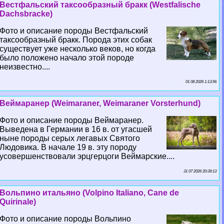
Вестфальский таксообразный бpaкк (Westfalische
Dachsbracke)
Фото и описание породы Вестфальский
таксообразный бpaкк. Порода этих собак
существует уже несколько веков, но когда
было положено начало этой породе
неизвестно....
01 08 2026 1:13:56
Веймаранер (Weimaraner, Weimaraner Vorsterhund)
Фото и описание породы Веймаранер.
Выведена в Германии в 16 в. от угасшей
ныне породы серых легавых Святого
Людовика. В начале 19 в. эту породу
усовершенствовали эрцгерцоги Веймарские....
31 07 2026 20:39:13
Вольпино итальяно (Volpino Italiano, Cane de
Quirinale)
Фото и описание породы Вольпино