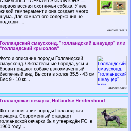
Гамильтона. ГОНЧАЯ ГАМИЛЬТОНА —
первоклассная охотничья собака. У нее
живой темперамент и она создает много
шума. Для комнатного содержания не
подходит....
05 07 2026 13:43:13
Голландский смаусхонд, "голландский шнауцер" или
"голландский крысолов"
Фото и описание породы Голландский
смаусхонд. Обязательные борода, усы и
брови придают собаке взлохмаченный
беспечный вид. Высота в холке 35,5 - 43 см.
Вес 9 - 10 кг....
04 07 2026 2:43:51
Голландская овчарка, Hollandse Herdershond
Фото и описание породы Голландская
овчарка. Современный стандарт
голландской овчарки был утверждён FCI в
1960 году....