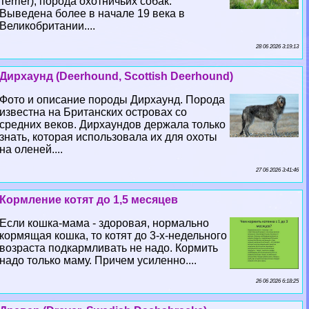
Terrier), порода охотничьих собак.
Выведена более в начале 19 века в
Великобритании....
28 06 2026 3:19:13
Дирхаунд (Deerhound, Scottish Deerhound)
Фото и описание породы Дирхаунд. Порода
известна на Британских островах со
средних веков. Дирхаундов держала только
знать, которая использовала их для охоты
на оленей....
27 06 2026 3:41:46
Кормление котят до 1,5 месяцев
Если кошка-мама - здоровая, нормально
кормящая кошка, то котят до 3-х-недельного
возраста подкармливать не надо. Кормить
надо только маму. Причем усиленно....
26 06 2026 6:18:25