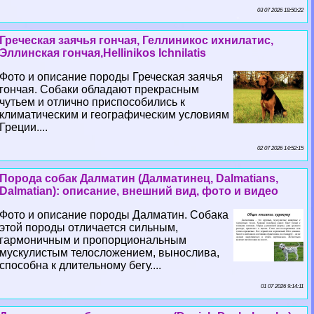
03 07 2026 18:50:22
Греческая заячья гончая, Геллиникос ихнилатис,
Эллинская гончая,Hellinikos Ichnilatis
Фото и описание породы Греческая заячья
гончая. Собаки обладают прекрасным
чутьем и отлично приспособились к
климатическим и географическим условиям
Греции....
02 07 2026 14:52:15
Порода собак Далматин (Далматинец, Dalmatians,
Dalmatian): описание, внешний вид, фото и видео
Фото и описание породы Далматин. Собака
этой породы отличается сильным,
гармоничным и пропорциональным
мускулистым телосложением, вынослива,
способна к длительному бегу....
01 07 2026 9:14:11