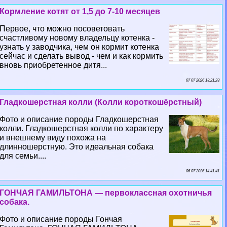
Кормление котят от 1,5 до 7-10 месяцев
Первое, что можно посоветовать
счастливому новому владельцу котенка -
узнать у заводчика, чем он кормит котенка
сейчас и сделать вывод - чем и как кормить
вновь приобретенное дитя...
07 07 2026 13:21:23
Гладкошерстная колли (Колли короткошёрстный)
Фото и описание породы Гладкошерстная
колли. Гладкошерстная колли по хаpaктеру
и внешнему виду похожа на
длинношерстную. Это идеальная собака
для семьи....
06 07 2026 14:41:41
ГОНЧАЯ ГАМИЛЬТОНА — первоклассная охотничья
собака.
Фото и описание породы Гончая