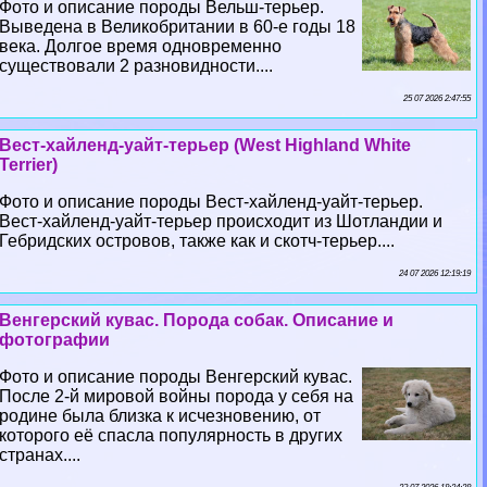
Фото и описание породы Вельш-терьер.
Выведена в Великобритании в 60-е годы 18
века. Долгое время одновременно
существовали 2 разновидности....
25 07 2026 2:47:55
Вест-хайленд-уайт-терьер (West Highland White
Terrier)
Фото и описание породы Вест-хайленд-уайт-терьер.
Вест-хайленд-уайт-терьер происходит из Шотландии и
Гебридских островов, также как и скотч-терьер....
24 07 2026 12:19:19
Венгерский кувас. Порода собак. Описание и
фотографии
Фото и описание породы Венгерский кувас.
После 2-й мировой войны порода у себя на
родине была близка к исчезновению, от
которого её спасла популярность в других
странах....