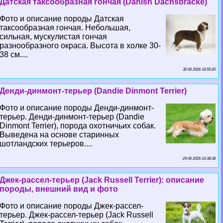
Датская таксообразная гончая (Danish Dachsbracke)
Фото и описание породы Датская
таксообразная гончая. Небольшая,
сильная, мускулистая гончая
разнообразного окраса. Высота в холке 30-
38 см....
30 06 2026 18:55:20
Денди-динмонт-терьер (Dandie Dinmont Terrier)
Фото и описание породы Денди-динмонт-
терьер. Денди-динмонт-терьер (Dandie
Dinmont Terrier), порода охотничьих собак.
Выведена на основе старинных
шотландских терьеров....
29 06 2026 10:38:38
Джек-рассел-терьер (Jack Russell Terrier): описание
породы, внешний вид и фото
Фото и описание породы Джек-рассел-
терьер. Джек-рассел-терьер (Jack Russell