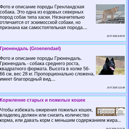
Фото и описание породы Гренландская
собака. Это одна из ездовых северных
пород собак типа хаски. Незначительно
отличается от эскимосской собаки, но
признана как самостоятельная порода....
20 07 2026 8:45:59
Грюнендаль (Groenendael)
Фото и описание породы Грюнендаль.
Грюнендаль - собака среднего роста,
квадратного формата. Высота в холке 56-
66 см, вес 28 кг. Пропорционально сложена,
имеет благородный вид....
19 07 2026 3:21:48
Кормление старых и пожилых кошек
Чтобы избежать ожирения пожилых кошек,
владелец должен или снизить количество
корма, или давать корм с меньшим содержанием жира...
18 07 2026 23:27:35