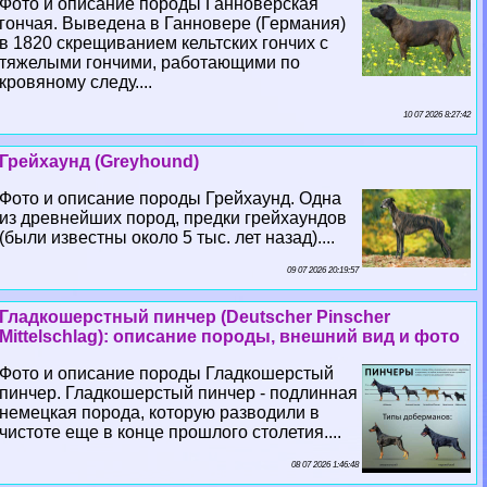
Фото и описание породы Ганноверская
гончая. Выведена в Ганновере (Германия)
в 1820 скрещиванием кельтских гончих с
тяжелыми гончими, работающими по
кровяному следу....
10 07 2026 8:27:42
Грейхаунд (Greyhound)
Фото и описание породы Грейхаунд. Одна
из древнейших пород, предки грейхаундов
(были известны около 5 тыс. лет назад)....
09 07 2026 20:19:57
Гладкошерстный пинчер (Deutscher Pinscher
Mittelschlag): описание породы, внешний вид и фото
Фото и описание породы Гладкошерстый
пинчер. Гладкошерстый пинчер - подлинная
немецкая порода, которую разводили в
чистоте еще в конце прошлого столетия....
08 07 2026 1:46:48