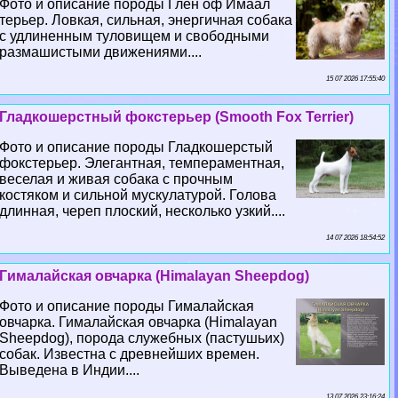
Фото и описание породы Глен оф Имаал
терьер. Ловкая, сильная, энергичная собака
с удлиненным туловищем и свободными
размашистыми движениями....
15 07 2026 17:55:40
Гладкошерстный фокстерьер (Smooth Fox Terrier)
Фото и описание породы Гладкошерстый
фокстерьер. Элегантная, темпераментная,
веселая и живая собака с прочным
костяком и сильной мускулатурой. Голова
длинная, череп плоский, несколько узкий....
14 07 2026 18:54:52
Гималайская овчарка (Himalayan Sheepdog)
Фото и описание породы Гималайская
овчарка. Гималайская овчарка (Himalayan
Sheepdog), порода служебных (пастушьих)
собак. Известна с древнейших времен.
Выведена в Индии....
13 07 2026 23:16:24