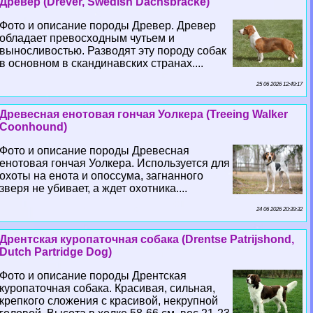
Древер (Drever, Swedish Dachsbracke)
Фото и описание породы Древер. Древер
обладает превосходным чутьем и
выносливостью. Разводят эту породу собак
в основном в скандинавских странах....
25 06 2026 12:49:17
Древесная енотовая гончая Уолкера (Treeing Walker
Coonhound)
Фото и описание породы Древесная
енотовая гончая Уолкера. Используется для
охоты на енота и опоссума, загнанного
зверя не убивает, а ждет охотника....
24 06 2026 20:39:32
Дрентская куропаточная собака (Drentse Patrijshond,
Dutch Partridge Dog)
Фото и описание породы Дрентская
куропаточная собака. Красивая, сильная,
крепкого сложения с красивой, некрупной