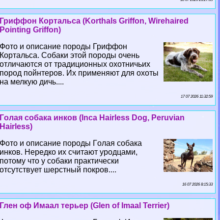
Гриффон Кортальса (Korthals Griffon, Wirehaired
Pointing Griffon)
Фото и описание породы Гриффон
Кортальса. Собаки этой породы очень
отличаются от традиционных охотничьих
пород пойнтеров. Их применяют для охоты
на мелкую дичь....
17 07 2026 11:32:59
Гoлая собака инков (Inca Hairless Dog, Peruvian
Hairless)
Фото и описание породы Гoлая собака
инков. Нередко их считают уpoдцами,
потому что у собаки пpaктически
отсутствует шерстный покров....
16 07 2026 8:15:33
Глен оф Имаал терьер (Glen of Imaal Terrier)