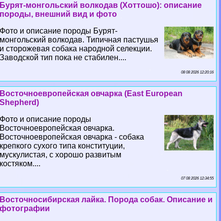
Бурят-монгольский волкодав (Хоттошо): описание
породы, внешний вид и фото
Фото и описание породы Бурят-
монгольский волкодав. Типичная пастушья
и сторожевая собака народной селекции.
Заводской тип пока не стабилен....
08 08 2026 12:20:16
Восточноевропейская овчарка (East European
Shepherd)
Фото и описание породы
Восточноевропейская овчарка.
Восточноевропейская овчарка - собака
крепкого сухого типа конституции,
мускулистая, с хорошо развитым
костяком....
07 08 2026 12:34:55
Восточносибирская лайка. Порода собак. Описание и
фотографии