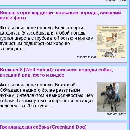
23 07 2026 18:24:28
Вельш к opги кардиган: описание породы, внешний
вид и фото
Фото и описание породы Вельш к opги
кардиган. Эта собака для любой погоды
густая шерсть с грубоватой остью и мягким
пушистым подшерстком хорошо
защищает....
22 07 2026 12:50:34
Волкособ (Wolf Hybrid): описание породы собак,
внешний вид, фото и видео
Фото и описание породы Волкособ.
Обладают намного более развитыми
чутьем, интеллектом и выносливостью, чем
собаки. В замкнутом прострaнcтве находят
человека за 20 секунд....
21 07 2026 19:47:57
Гренландская собака (Greenland Dog)