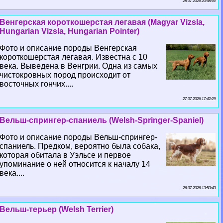
28 07 2026 20:58:44
Венгерская короткошерстая легавая (Magyar Vizsla,
Hungarian Vizsla, Hungarian Pointer)
Фото и описание породы Венгерская
короткошерстая легавая. Известна с 10
века. Выведена в Венгрии. Одна из самых
чистокровных пород происходит от
восточных гончих....
27 07 2026 17:42:29
Вельш-спрингер-спаниель (Welsh-Springer-Spaniel)
Фото и описание породы Вельш-спрингер-
спаниель. Предком, вероятно была собака,
которая обитала в Уэльсе и первое
упоминание о ней относится к началу 14
века....
26 07 2026 13:53:43
Вельш-терьер (Welsh Terrier)