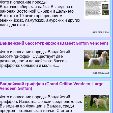
Фото и описание породы
Восточносибирская лайка. Выведена в
районах Восточной Сибири и Дальнего
Востока в 19 веке скрещиванием
эвенкийских, ламутских, амурских и других
лаек для охоты....
06 08 2026 17:41:46
Вандейский бассет-гриффон (Basset Griffon Vendeen)
Фото и описание породы Вандейский
бассет-гриффон. Существует две
разновидности вандейского бассет-
гриффона: большой и малый....
05 08 2026 17:55:39
Вандейский гриффон (Grand Griffon Vendeen, Large
Vendeen Griffon)
Фото и описание породы Вандейский
гриффон. Известна с эпохи средневековья.
Выведена во Франции в Вандее, среди
предков - итальянская гончая Святого