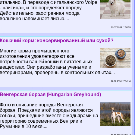
итальяно. В переводе с итальянского Volpe
- «лисица», и это определяет породу.
Действительно, заостренная морда
вольпино напоминает лисью....
30 07 2026 11:56:59
Кошачий корм: консервированный или сухой?
Многие корма промышленного
изготовления удовлетворяют все
потребности вашей кошки в питательных
веществах. Они разработаны учеными и
ветеринарами, проверены в контрольных опытах...
29 07 2026 17:34:10
Венгерская борзая (Hungarian Greyhound)
Фото и описание породы Венгерская
борзая. Предками этой породы являются
собаки, пришедшие вместе с мадьярами на
территорию современных Венгрии и
Румынии в 10 веке....