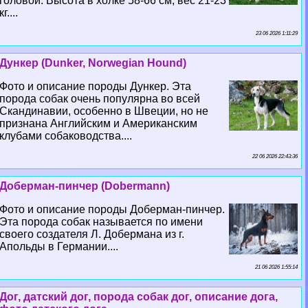
головой. Высота в холке 58-66 см, вес 21-23
кг....
23 06 2026 1:11:29
Дункер (Dunker, Norwegian Hound)
Фото и описание породы Дункер. Эта
порода собак очень популярна во всей
Скандинавии, особенно в Швеции, но не
признана Английским и Американским
клубами собаководства....
22 06 2026 22:43:36
Доберман-пинчер (Dobermann)
Фото и описание породы Доберман-пинчер.
Эта порода собак называется по имени
своего создателя Л. Добермана из г.
Апольды в Германии....
21 06 2026 1:55:14
Дог, датский дог, порода собак дог, описание дога,