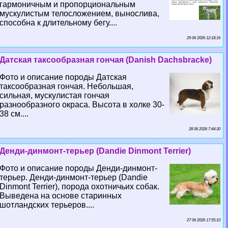
гармоничным и пропорциональным
мускулистым телосложением, вынослива,
способна к длительному бегу....
29 06 2026 12:18:16
Датская таксообразная гончая (Danish Dachsbracke)
Фото и описание породы Датская
таксообразная гончая. Небольшая,
сильная, мускулистая гончая
разнообразного окраса. Высота в холке 30-
38 см....
28 06 2026 7:44:30
Денди-динмонт-терьер (Dandie Dinmont Terrier)
Фото и описание породы Денди-динмонт-
терьер. Денди-динмонт-терьер (Dandie
Dinmont Terrier), порода охотничьих собак.
Выведена на основе старинных
шотландских терьеров....
27 06 2026 17:55:10