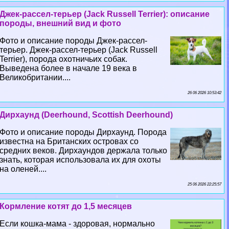
Джек-рассел-терьер (Jack Russell Terrier): описание
породы, внешний вид и фото
Фото и описание породы Джек-рассел-
терьер. Джек-рассел-терьер (Jack Russell
Terrier), порода охотничьих собак.
Выведена более в начале 19 века в
Великобритании....
26 06 2026 10:53:42
Дирхаунд (Deerhound, Scottish Deerhound)
Фото и описание породы Дирхаунд. Порода
известна на Британских островах со
средних веков. Дирхаундов держала только
знать, которая использовала их для охоты
на оленей....
25 06 2026 22:25:57
Кормление котят до 1,5 месяцев
Если кошка-мама - здоровая, нормально