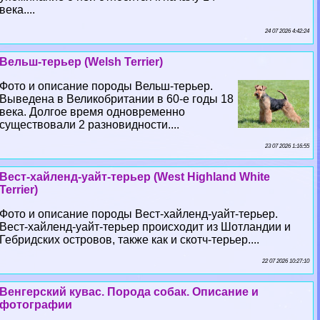
века....
24 07 2026 4:42:24
Вельш-терьер (Welsh Terrier)
Фото и описание породы Вельш-терьер.
Выведена в Великобритании в 60-е годы 18
века. Долгое время одновременно
существовали 2 разновидности....
23 07 2026 1:16:55
Вест-хайленд-уайт-терьер (West Highland White
Terrier)
Фото и описание породы Вест-хайленд-уайт-терьер.
Вест-хайленд-уайт-терьер происходит из Шотландии и
Гебридских островов, также как и скотч-терьер....
22 07 2026 10:27:10
Венгерский кувас. Порода собак. Описание и
фотографии