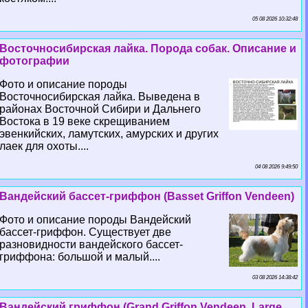
05 08 2026 10:32:48
Восточносибирская лайка. Порода собак. Описание и
фотографии
Фото и описание породы
Восточносибирская лайка. Выведена в
районах Восточной Сибири и Дальнего
Востока в 19 веке скрещиванием
эвенкийских, ламутских, амурских и других
лаек для охоты....
04 08 2026 9:49:50
Вандейский бассет-гриффон (Basset Griffon Vendeen)
Фото и описание породы Вандейский
бассет-гриффон. Существует две
разновидности вандейского бассет-
гриффона: большой и малый....
03 08 2026 14:38:42
Вандейский гриффон (Grand Griffon Vendeen, Large