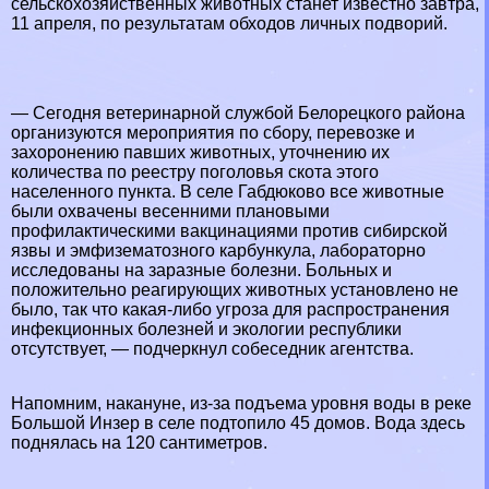
сельскохозяйственных животных станет известно завтра,
11 апреля, по результатам обходов личных подворий.
— Сегодня ветеринарной службой Белорецкого района
организуются мероприятия по сбору, перевозке и
захоронению павших животных, уточнению их
количества по реестру поголовья скота этого
населенного пункта. В селе Габдюково все животные
были охвачены весенними плановыми
профилактическими вакцинациями против сибирской
язвы и эмфизематозного карбункула, лабораторно
исследованы на заразные болезни. Больных и
положительно реагирующих животных установлено не
было, так что какая-либо угроза для распространения
инфекционных болезней и экологии республики
отсутствует, — подчеркнул собеседник агентства.
Напомним, накануне, из-за подъема уровня воды в реке
Большой Инзер в селе подтопило 45 домов. Вода здесь
поднялась на 120 сантиметров.