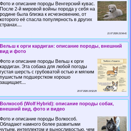
Фото и описание породы Венгерский кувас.
После 2-й мировой войны порода у себя на
родине была близка к исчезновению, от
которого её спасла популярность в других
странах....
21 07 2026 23:54:41
Вельш к opги кардиган: описание породы, внешний
вид и фото
Фото и описание породы Вельш к opги
кардиган. Эта собака для любой погоды
густая шерсть с грубоватой остью и мягким
пушистым подшерстком хорошо
защищает....
20 07 2026 19:52:29
Волкособ (Wolf Hybrid): описание породы собак,
внешний вид, фото и видео
Фото и описание породы Волкособ.
Обладают намного более развитыми
чутьем, интеллектом и выносливостью, чем