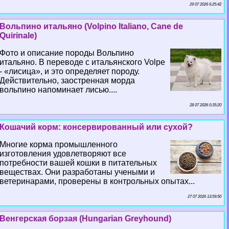
29 07 2026 6:25:42
Вольпино итальяно (Volpino Italiano, Cane de
Quirinale)
Фото и описание породы Вольпино
итальяно. В переводе с итальянского Volpe
- «лисица», и это определяет породу.
Действительно, заостренная морда
вольпино напоминает лисью....
28 07 2026 0:35:20
Кошачий корм: консервированный или сухой?
Многие корма промышленного
изготовления удовлетворяют все
потребности вашей кошки в питательных
веществах. Они разработаны учеными и
ветеринарами, проверены в контрольных опытах...
27 07 2026 13:59:50
Венгерская борзая (Hungarian Greyhound)