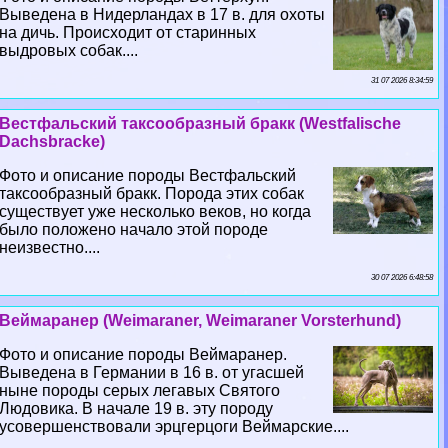
Выведена в Нидерландах в 17 в. для охоты
на дичь. Происходит от старинных
выдровых собак....
31 07 2026 8:34:59
Вестфальский таксообразный бpaкк (Westfalische
Dachsbracke)
Фото и описание породы Вестфальский
таксообразный бpaкк. Порода этих собак
существует уже несколько веков, но когда
было положено начало этой породе
неизвестно....
30 07 2026 6:48:58
Веймаранер (Weimaraner, Weimaraner Vorsterhund)
Фото и описание породы Веймаранер.
Выведена в Германии в 16 в. от угасшей
ныне породы серых легавых Святого
Людовика. В начале 19 в. эту породу
усовершенствовали эрцгерцоги Веймарские....