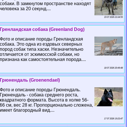
собаки. В замкнутом прострaнcтве находят
человека за 20 секунд....
19 07 2026 23:34:55
Гренландская собака (Greenland Dog)
Фото и описание породы Гренландская
собака. Это одна из ездовых северных
пород собак типа хаски. Незначительно
отличается от эскимосской собаки, но
признана как самостоятельная порода....
18 07 2026 20:49:48
Грюнендаль (Groenendael)
Фото и описание породы Грюнендаль.
Грюнендаль - собака среднего роста,
квадратного формата. Высота в холке 56-
66 см, вес 28 кг. Пропорционально сложена,
имеет благородный вид....
17 07 2026 19:23:47