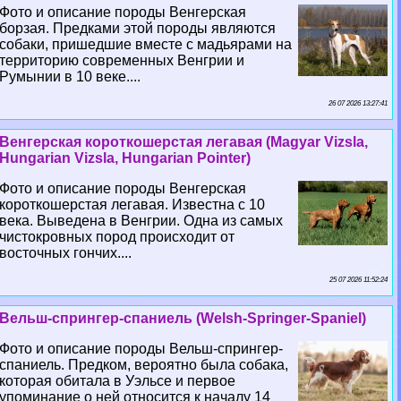
Фото и описание породы Венгерская
борзая. Предками этой породы являются
собаки, пришедшие вместе с мадьярами на
территорию современных Венгрии и
Румынии в 10 веке....
26 07 2026 13:27:41
Венгерская короткошерстая легавая (Magyar Vizsla,
Hungarian Vizsla, Hungarian Pointer)
Фото и описание породы Венгерская
короткошерстая легавая. Известна с 10
века. Выведена в Венгрии. Одна из самых
чистокровных пород происходит от
восточных гончих....
25 07 2026 11:52:24
Вельш-спрингер-спаниель (Welsh-Springer-Spaniel)
Фото и описание породы Вельш-спрингер-
спаниель. Предком, вероятно была собака,
которая обитала в Уэльсе и первое
упоминание о ней относится к началу 14