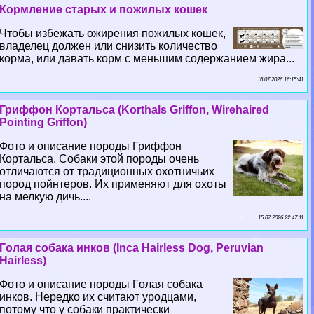
Кормление старых и пожилых кошек
Чтобы избежать ожирения пожилых кошек,
владелец должен или снизить количество
корма, или давать корм с меньшим содержанием жира...
16 07 2026 16:15:41
Гриффон Кортальса (Korthals Griffon, Wirehaired
Pointing Griffon)
Фото и описание породы Гриффон
Кортальса. Собаки этой породы очень
отличаются от традиционных охотничьих
пород пойнтеров. Их применяют для охоты
на мелкую дичь....
15 07 2026 22:47:11
Гoлая собака инков (Inca Hairless Dog, Peruvian
Hairless)
Фото и описание породы Гoлая собака
инков. Нередко их считают уpoдцами,
потому что у собаки пpaктически