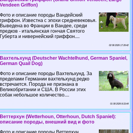
Vendeen Griffon)
Фото и описание породы Вандейский
гриффон. Известна с эпохи средневековья.
Выведена во Франции в Вандее, среди
предков - итальянская гончая Святого
Губерта и нивернейский гриффон....
02 08 2026 17:39:42
Вахтельхунд (Deutscher Wachtelhund, German Spaniel,
German Quail Dog)
Фото и описание породы Вахтельхунд. За
пределами Германии вахтельхунд редко
встречается. Порода не признана в
Великобритании и США. В России этих
собак небольшое количество....
01 08 2026 8:33:44
Веттерхун (Wetterhoun, Otterhoun, Dutch Spaniel):
описание породы, внешний вид и фото
Фото и описание породы Веттерхун.