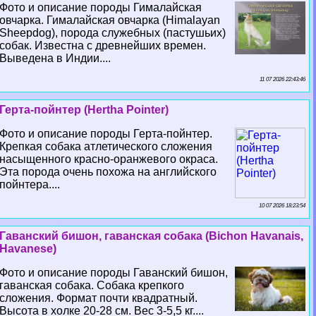
Фото и описание породы Гималайская
овчарка. Гималайская овчарка (Himalayan
Sheepdog), порода служебных (пастушьих)
собак. Известна с древнейших времен.
Выведена в Индии....
11 07 2026 22:43:46
Герта-пойнтер (Hertha Pointer)
Фото и описание породы Герта-пойнтер.
Крепкая собака атлетического сложения
насыщенного красно-оранжевого окраса.
Эта порода очень похожа на английского
пойнтера....
10 07 2026 18:23:54
Гаванский бишон, гаванская собака (Bichon Havanais,
Havanese)
Фото и описание породы Гаванский бишон,
гаванская собака. Собака крепкого
сложения. Формат почти квадратный.
Высота в холке 20-28 см. Вес 3-5,5 кг....