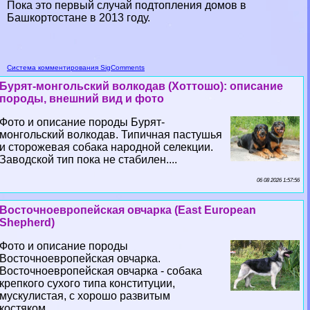
Пока это первый случай подтопления домов в
Башкортостане в 2013 году.
Система комментирования SigComments
Бурят-монгольский волкодав (Хоттошо): описание
породы, внешний вид и фото
Фото и описание породы Бурят-
монгольский волкодав. Типичная пастушья
и сторожевая собака народной селекции.
Заводской тип пока не стабилен....
06 08 2026 1:57:56
Восточноевропейская овчарка (East European
Shepherd)
Фото и описание породы
Восточноевропейская овчарка.
Восточноевропейская овчарка - собака
крепкого сухого типа конституции,
мускулистая, с хорошо развитым
костяком....