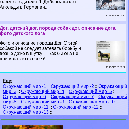
своего создателя Л. Добермана из г.
Апольды в Германии....
19 06 2026 21:14:21
Дог, датский дог, порода собак дог, описание дога,
фото датского дога
Фото и описание породы Дог. С этой
собакой не следует затевать борьбу и
возню даже в шутку — как бы она не
приняла это всерьез!...
18 06 2026 16:17:18
Еще:
Окружающий мир -1
::
Окружающий мир -2
::
Окружающий
мир -3
::
Окружающий мир -4
::
Окружающий мир -5
::
Окружающий мир -6
::
Окружающий мир -7
::
Окружающий
мир -8
::
Окружающий мир -9
::
Окружающий мир -10
::
Окружающий мир -11
::
Окружающий мир -12
::
Окружающий мир -13
::