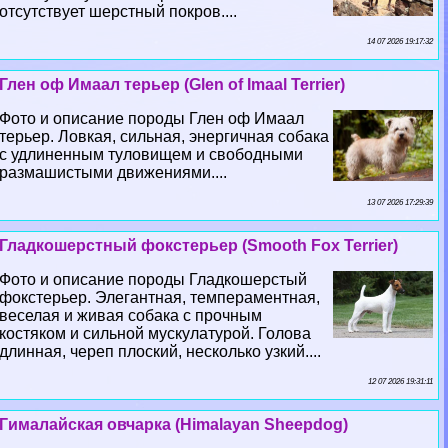
отсутствует шерстный покров....
14 07 2026 19:17:32
Глен оф Имаал терьер (Glen of Imaal Terrier)
Фото и описание породы Глен оф Имаал
терьер. Ловкая, сильная, энергичная собака
с удлиненным туловищем и свободными
размашистыми движениями....
13 07 2026 17:29:39
Гладкошерстный фокстерьер (Smooth Fox Terrier)
Фото и описание породы Гладкошерстый
фокстерьер. Элегантная, темпераментная,
веселая и живая собака с прочным
костяком и сильной мускулатурой. Голова
длинная, череп плоский, несколько узкий....
12 07 2026 19:31:11
Гималайская овчарка (Himalayan Sheepdog)