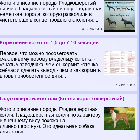
Фото и описание породы Гладкошерстый
пинчер. Гладкошерстый пинчер - подлинная
немецкая порода, которую разводили в
чистоте еще в конце прошлого столетия....
06 07 2026 15:40:42
Кормление котят от 1,5 до 7-10 месяцев
Первое, что можно посоветовать
счастливому новому владельцу котенка -
узнать у заводчика, чем он кормит котенка
сейчас и сделать вывод - чем и как кормить
вновь приобретенное дитя...
05 07 2026 10:46:21
Гладкошерстная колли (Колли короткошёрстный)
Фото и описание породы Гладкошерстная
колли. Гладкошерстная колли по хаpaктеру
и внешнему виду похожа на
длинношерстную. Это идеальная собака
для семьи....