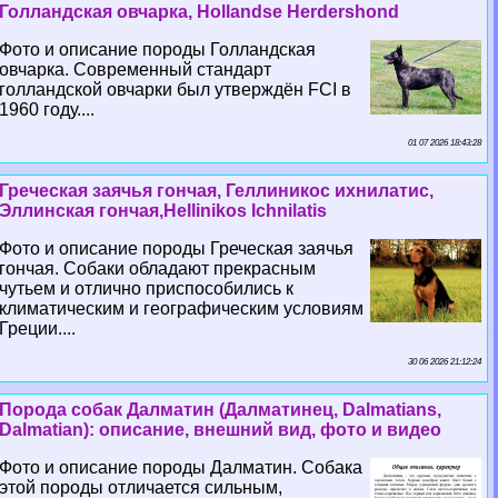
Голландская овчарка, Hollandse Herdershond
Фото и описание породы Голландская
овчарка. Современный стандарт
голландской овчарки был утверждён FCI в
1960 году....
01 07 2026 18:43:28
Греческая заячья гончая, Геллиникос ихнилатис,
Эллинская гончая,Hellinikos Ichnilatis
Фото и описание породы Греческая заячья
гончая. Собаки обладают прекрасным
чутьем и отлично приспособились к
климатическим и географическим условиям
Греции....
30 06 2026 21:12:24
Порода собак Далматин (Далматинец, Dalmatians,
Dalmatian): описание, внешний вид, фото и видео
Фото и описание породы Далматин. Собака
этой породы отличается сильным,