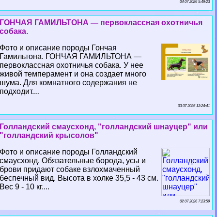
04 07 2026 5:49:23
ГОНЧАЯ ГАМИЛЬТОНА — первоклассная охотничья
собака.
Фото и описание породы Гончая
Гамильтона. ГОНЧАЯ ГАМИЛЬТОНА —
первоклассная охотничья собака. У нее
живой темперамент и она создает много
шума. Для комнатного содержания не
подходит....
03 07 2026 13:24:41
Голландский смаусхонд, "голландский шнауцер" или
"голландский крысолов"
Фото и описание породы Голландский
смаусхонд. Обязательные борода, усы и
брови придают собаке взлохмаченный
беспечный вид. Высота в холке 35,5 - 43 см.
Вес 9 - 10 кг....
02 07 2026 7:23:59