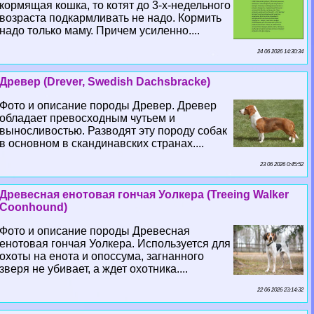
кормящая кошка, то котят до 3-х-недельного
возраста подкармливать не надо. Кормить
надо только маму. Причем усиленно....
24 06 2026 14:30:34
Древер (Drever, Swedish Dachsbracke)
Фото и описание породы Древер. Древер
обладает превосходным чутьем и
выносливостью. Разводят эту породу собак
в основном в скандинавских странах....
23 06 2026 0:45:52
Древесная енотовая гончая Уолкера (Treeing Walker
Coonhound)
Фото и описание породы Древесная
енотовая гончая Уолкера. Используется для
охоты на енота и опоссума, загнанного
зверя не убивает, а ждет охотника....
22 06 2026 23:14:32