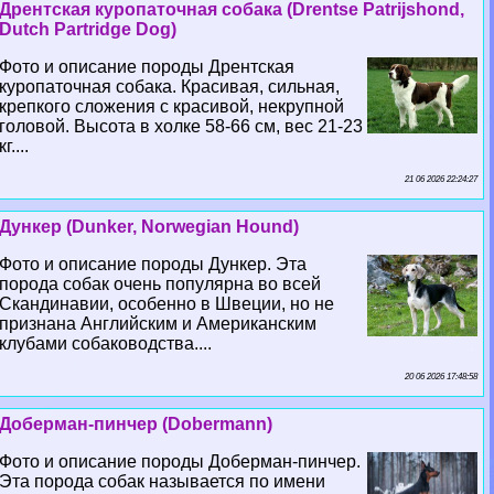
Дрентская куропаточная собака (Drentse Patrijshond,
Dutch Partridge Dog)
Фото и описание породы Дрентская
куропаточная собака. Красивая, сильная,
крепкого сложения с красивой, некрупной
головой. Высота в холке 58-66 см, вес 21-23
кг....
21 06 2026 22:24:27
Дункер (Dunker, Norwegian Hound)
Фото и описание породы Дункер. Эта
порода собак очень популярна во всей
Скандинавии, особенно в Швеции, но не
признана Английским и Американским
клубами собаководства....
20 06 2026 17:48:58
Доберман-пинчер (Dobermann)
Фото и описание породы Доберман-пинчер.
Эта порода собак называется по имени