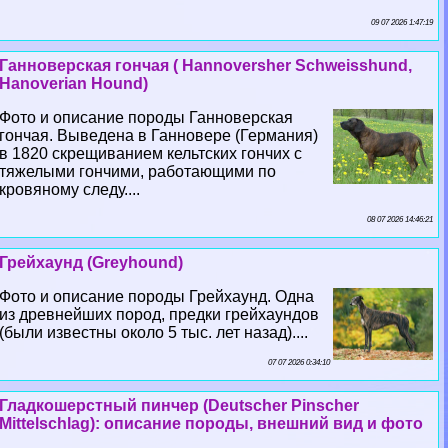
09 07 2026 1:47:19
Ганноверская гончая ( Hannoversher Schweisshund,
Hanoverian Hound)
Фото и описание породы Ганноверская
гончая. Выведена в Ганновере (Германия)
в 1820 скрещиванием кельтских гончих с
тяжелыми гончими, работающими по
кровяному следу....
08 07 2026 14:46:21
Грейхаунд (Greyhound)
Фото и описание породы Грейхаунд. Одна
из древнейших пород, предки грейхаундов
(были известны около 5 тыс. лет назад)....
07 07 2026 0:34:10
Гладкошерстный пинчер (Deutscher Pinscher
Mittelschlag): описание породы, внешний вид и фото