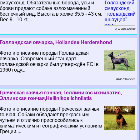
смаусхонд. Обязательные борода, усы и
брови придают собаке взлохмаченный
беспечный вид. Высота в холке 35,5 - 43 см.
Вес 9 - 10 кг....
04 07 2026 19:44:59
Голландская овчарка, Hollandse Herdershond
Фото и описание породы Голландская
овчарка. Современный стандарт
голландской овчарки был утверждён FCI в
1960 году....
03 07 2026 7:45:11
Греческая заячья гончая, Геллиникос ихнилатис,
Эллинская гончая,Hellinikos Ichnilatis
Фото и описание породы Греческая заячья
гончая. Собаки обладают прекрасным
чутьем и отлично приспособились к
климатическим и географическим условиям
Греции....