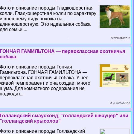
Фото и описание породы Гладкошерстная
колли. Гладкошерстная колли по хаpaктеру
и внешнему виду похожа на
длинношерстную. Это идеальная собака
для семьи....
06 07 2026 8:37:12
ГОНЧАЯ ГАМИЛЬТОНА — первоклассная охотничья
собака.
Фото и описание породы Гончая
Гамильтона. ГОНЧАЯ ГАМИЛЬТОНА —
первоклассная охотничья собака. У нее
живой темперамент и она создает много
шума. Для комнатного содержания не
подходит....
05 07 2026 12:37:43
Голландский смаусхонд, "голландский шнауцер" или
"голландский крысолов"
Фото и описание породы Голландский