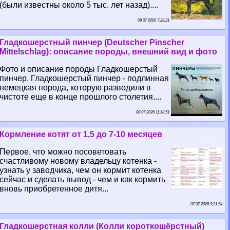
(были известны около 5 тыс. лет назад)....
09 07 2026 7:28:21
Гладкошерстный пинчер (Deutscher Pinscher
Mittelschlag): описание породы, внешний вид и фото
Фото и описание породы Гладкошерстый
пинчер. Гладкошерстый пинчер - подлинная
немецкая порода, которую разводили в
чистоте еще в конце прошлого столетия....
08 07 2026 11:13:51
Кормление котят от 1,5 до 7-10 месяцев
Первое, что можно посоветовать
счастливому новому владельцу котенка -
узнать у заводчика, чем он кормит котенка
сейчас и сделать вывод - чем и как кормить
вновь приобретенное дитя...
07 07 2026 9:21:54
Гладкошерстная колли (Колли короткошёрстный)