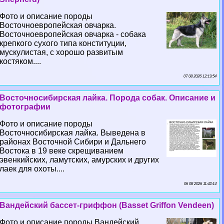
Фото и описание породы
Восточноевропейская овчарка.
Восточноевропейская овчарка - собака
крепкого сухого типа конституции,
мускулистая, с хорошо развитым
костяком....
07 08 2026 12:19:54
Восточносибирская лайка. Порода собак. Описание и
фотографии
Фото и описание породы
Восточносибирская лайка. Выведена в
районах Восточной Сибири и Дальнего
Востока в 19 веке скрещиванием
эвенкийских, ламутских, амурских и других
лаек для охоты....
06 08 2026 11:42:14
Вандейский бассет-гриффон (Basset Griffon Vendeen)
Фото и описание породы Вандейский