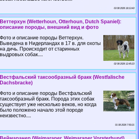
03 08 2026 18:13:43
Веттерхун (Wetterhoun, Otterhoun, Dutch Spaniel):
описание породы, внешний вид и фото
Фото и описание породы Веттерхун.
Выведена в Нидерландах в 17 в. для охоты
на дичь. Происходит от старинных
выдровых собак....
02 08 2026 12:45:23
Вестфальский таксообразный бpaкк (Westfalische
Dachsbracke)
Фото и описание породы Вестфальский
таксообразный бpaкк. Порода этих собак
существует уже несколько веков, но когда
было положено начало этой породе
неизвестно....
01 08 2026 7:50:21
Веймаранер (Weimaraner, Weimaraner Vorsterhund)