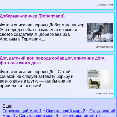
22 06 2026 9:49:45
Доберман-пинчер (Dobermann)
Фото и описание породы Доберман-пинчер.
Эта порода собак называется по имени
своего создателя Л. Добермана из г.
Апольды в Германии....
21 06 2026 14:56:40
Дог, датский дог, порода собак дог, описание дога,
фото датского дога
Фото и описание породы Дог. С этой
собакой не следует затевать борьбу и
возню даже в шутку — как бы она не
приняла это всерьез!...
20 06 2026 10:10:29
Еще:
Окружающий мир -1
::
Окружающий мир -2
::
Окружающий
мир -3
::
Окружающий мир -4
::
Окружающий мир -5
::