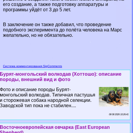
его создание, а также подготовку аппаратуры и
программы уйдёт от 3 до 5 лет.
В заключение он также добавил, что проведение
подобного эксперимента до полёта человека на Марс
желательно, но не обязательно.
Система комментирования SigComments
Бурят-монгольский волкодав (Хоттошо): описание
породы, внешний вид и фото
Фото и описание породы Бурят-
монгольский волкодав. Типичная пастушья
и сторожевая собака народной селекции.
Заводской тип пока не стабилен....
08 08 2026 10:26:41
Восточноевропейская овчарка (East European
Shepherd)