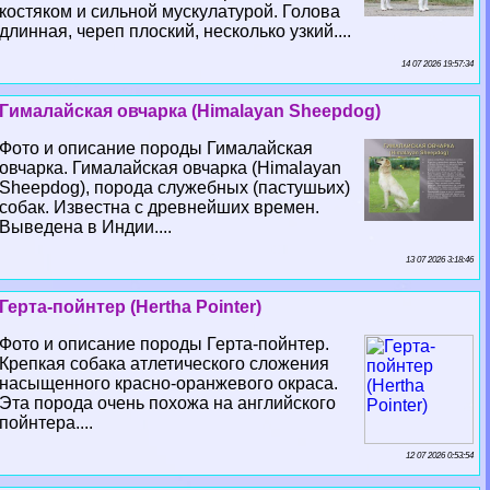
костяком и сильной мускулатурой. Голова
длинная, череп плоский, несколько узкий....
14 07 2026 19:57:34
Гималайская овчарка (Himalayan Sheepdog)
Фото и описание породы Гималайская
овчарка. Гималайская овчарка (Himalayan
Sheepdog), порода служебных (пастушьих)
собак. Известна с древнейших времен.
Выведена в Индии....
13 07 2026 3:18:46
Герта-пойнтер (Hertha Pointer)
Фото и описание породы Герта-пойнтер.
Крепкая собака атлетического сложения
насыщенного красно-оранжевого окраса.
Эта порода очень похожа на английского
пойнтера....
12 07 2026 0:53:54