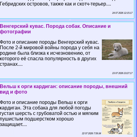
Гебридских островов, также как и скотч-терьер....
24 07 2026 12:15:17
Венгерский кувас. Порода собак. Описание и
фотографии
Фото и описание породы Венгерский кувас.
После 2-й мировой войны порода у себя на
родине была близка к исчезновению, от
которого её спасла популярность в других
странах....
23 07 2026 23:27:17
Вельш к opги кардиган: описание породы, внешний
вид и фото
Фото и описание породы Вельш к opги
кардиган. Эта собака для любой погоды
густая шерсть с грубоватой остью и мягким
пушистым подшерстком хорошо
защищает....
22 07 2026 7:59:34