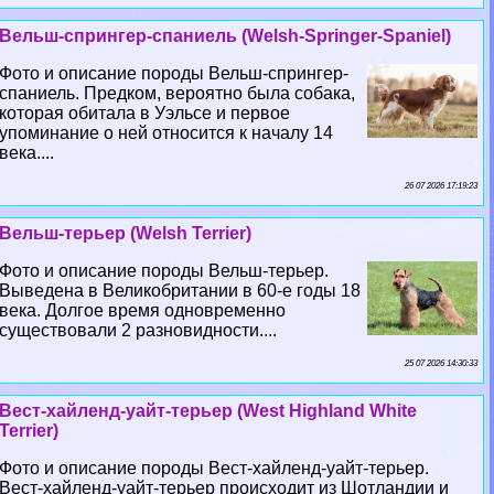
Вельш-спрингер-спаниель (Welsh-Springer-Spaniel)
Фото и описание породы Вельш-спрингер-
спаниель. Предком, вероятно была собака,
которая обитала в Уэльсе и первое
упоминание о ней относится к началу 14
века....
26 07 2026 17:19:23
Вельш-терьер (Welsh Terrier)
Фото и описание породы Вельш-терьер.
Выведена в Великобритании в 60-е годы 18
века. Долгое время одновременно
существовали 2 разновидности....
25 07 2026 14:30:33
Вест-хайленд-уайт-терьер (West Highland White
Terrier)
Фото и описание породы Вест-хайленд-уайт-терьер.
Вест-хайленд-уайт-терьер происходит из Шотландии и