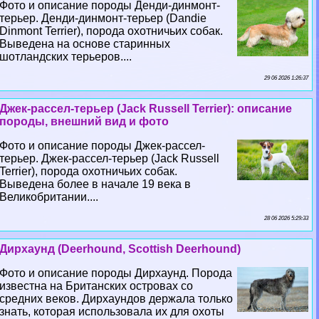
Фото и описание породы Денди-динмонт-
терьер. Денди-динмонт-терьер (Dandie
Dinmont Terrier), порода охотничьих собак.
Выведена на основе старинных
шотландских терьеров....
29 06 2026 1:26:37
Джек-рассел-терьер (Jack Russell Terrier): описание
породы, внешний вид и фото
Фото и описание породы Джек-рассел-
терьер. Джек-рассел-терьер (Jack Russell
Terrier), порода охотничьих собак.
Выведена более в начале 19 века в
Великобритании....
28 06 2026 5:29:33
Дирхаунд (Deerhound, Scottish Deerhound)
Фото и описание породы Дирхаунд. Порода
известна на Британских островах со
средних веков. Дирхаундов держала только
знать, которая использовала их для охоты