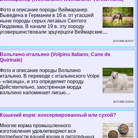
Фото и описание породы Веймаранер.
Выведена в Германии в 16 в. от угасшей
ныне породы серых легавых Святого
Людовика. В начале 19 в. эту породу
усовершенствовали эрцгерцоги Веймарские....
31 07 2026 16:37:27
Вольпино итальяно (Volpino Italiano, Cane de
Quirinale)
Фото и описание породы Вольпино
итальяно. В переводе с итальянского Volpe
- «лисица», и это определяет породу.
Действительно, заостренная морда
вольпино напоминает лисью....
30 07 2026 13:29:23
Кошачий корм: консервированный или сухой?
Многие корма промышленного
изготовления удовлетворяют все
потребности вашей кошки в питательных