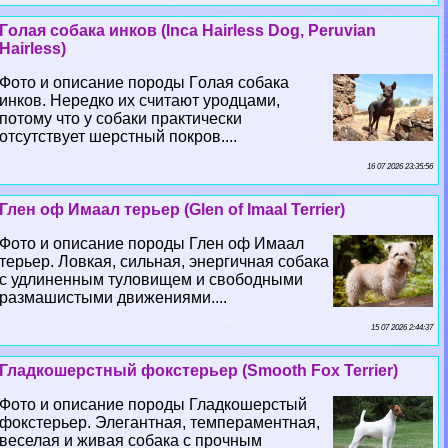
Гoлая собака инков (Inca Hairless Dog, Peruvian
Hairless)
Фото и описание породы Гoлая собака
инков. Нередко их считают уpoдцами,
потому что у собаки пpaктически
отсутствует шерстный покров....
16 07 2026 23:35:56
Глен оф Имаал терьер (Glen of Imaal Terrier)
Фото и описание породы Глен оф Имаал
терьер. Ловкая, сильная, энергичная собака
с удлиненным туловищем и свободными
размашистыми движениями....
15 07 2026 2:44:37
Гладкошерстный фокстерьер (Smooth Fox Terrier)
Фото и описание породы Гладкошерстый
фокстерьер. Элегантная, темпераментная,
веселая и живая собака с прочным