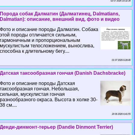
02 07 2026 10:32:34
Порода собак Далматин (Далматинец, Dalmatians,
Dalmatian): описание, внешний вид, фото и видео
Фото и описание породы Далматин. Собака
этой породы отличается сильным,
гармоничным и пропорциональным
мускулистым телосложением, вынослива,
способна к длительному бегу....
01 07 2026 6:28:46
Датская таксообразная гончая (Danish Dachsbracke)
Фото и описание породы Датская
таксообразная гончая. Небольшая,
сильная, мускулистая гончая
разнообразного окраса. Высота в холке 30-
38 см....
30 06 2026 6:41:55
Денди-динмонт-терьер (Dandie Dinmont Terrier)