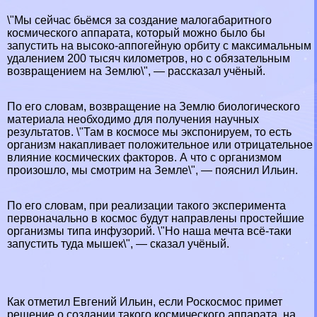
\"Мы сейчас бьёмся за создание малогабаритного
космического аппарата, который можно было бы
запустить на высоко-аппогeйную орбиту с максимальным
удалением 200 тысяч километров, но с обязательным
возвращением на Землю\", — рассказал учёный.
По его словам, возвращение на Землю биологического
материала необходимо для получения научных
результатов. \"Там в космосе мы экспонируем, то есть
организм накапливает положительное или отрицательное
влияние космических факторов. А что с организмом
произошло, мы смотрим на Земле\", — пояснил Ильин.
По его словам, при реализации такого эксперимента
первоначально в космос будут направлены простейшие
организмы типа инфузорий. \"Но наша мечта всё-таки
запустить туда мышек\", — сказал учёный.
Как отметил Евгений Ильин, если Роскосмос примет
решение о создании такого космического аппарата, на