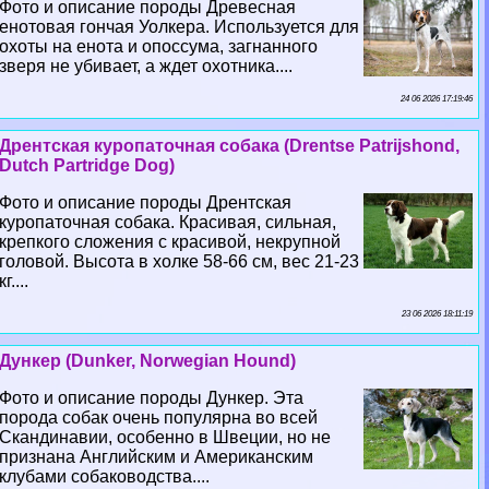
Фото и описание породы Древесная
енотовая гончая Уолкера. Используется для
охоты на енота и опоссума, загнанного
зверя не убивает, а ждет охотника....
24 06 2026 17:19:46
Дрентская куропаточная собака (Drentse Patrijshond,
Dutch Partridge Dog)
Фото и описание породы Дрентская
куропаточная собака. Красивая, сильная,
крепкого сложения с красивой, некрупной
головой. Высота в холке 58-66 см, вес 21-23
кг....
23 06 2026 18:11:19
Дункер (Dunker, Norwegian Hound)
Фото и описание породы Дункер. Эта
порода собак очень популярна во всей
Скандинавии, особенно в Швеции, но не
признана Английским и Американским
клубами собаководства....