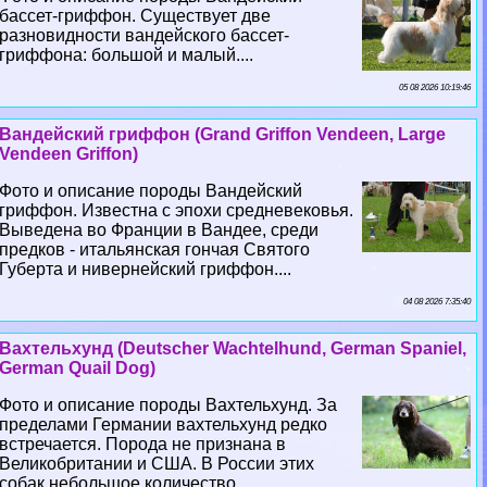
бассет-гриффон. Существует две
разновидности вандейского бассет-
гриффона: большой и малый....
05 08 2026 10:19:46
Вандейский гриффон (Grand Griffon Vendeen, Large
Vendeen Griffon)
Фото и описание породы Вандейский
гриффон. Известна с эпохи средневековья.
Выведена во Франции в Вандее, среди
предков - итальянская гончая Святого
Губерта и нивернейский гриффон....
04 08 2026 7:35:40
Вахтельхунд (Deutscher Wachtelhund, German Spaniel,
German Quail Dog)
Фото и описание породы Вахтельхунд. За
пределами Германии вахтельхунд редко
встречается. Порода не признана в
Великобритании и США. В России этих
собак небольшое количество....