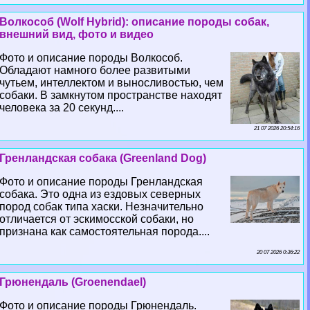
Волкособ (Wolf Hybrid): описание породы собак,
внешний вид, фото и видео
Фото и описание породы Волкособ.
Обладают намного более развитыми
чутьем, интеллектом и выносливостью, чем
собаки. В замкнутом прострaнcтве находят
человека за 20 секунд....
21 07 2026 20:54:16
Гренландская собака (Greenland Dog)
Фото и описание породы Гренландская
собака. Это одна из ездовых северных
пород собак типа хаски. Незначительно
отличается от эскимосской собаки, но
признана как самостоятельная порода....
20 07 2026 0:36:22
Грюнендаль (Groenendael)
Фото и описание породы Грюнендаль.