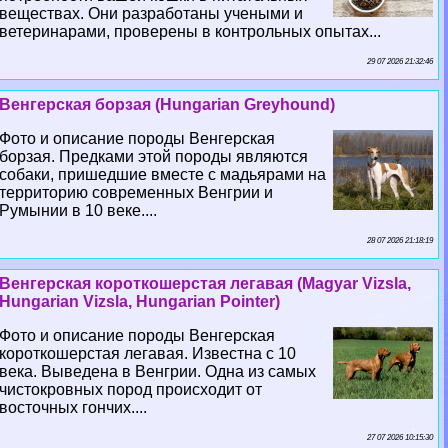
веществах. Они разработаны учеными и
ветеринарами, проверены в контрольных опытах...
29 07 2026 21:32:46
Венгерская борзая (Hungarian Greyhound)
Фото и описание породы Венгерская
борзая. Предками этой породы являются
собаки, пришедшие вместе с мадьярами на
территорию современных Венгрии и
Румынии в 10 веке....
28 07 2026 21:18:19
Венгерская короткошерстая легавая (Magyar Vizsla,
Hungarian Vizsla, Hungarian Pointer)
Фото и описание породы Венгерская
короткошерстая легавая. Известна с 10
века. Выведена в Венгрии. Одна из самых
чистокровных пород происходит от
восточных гончих....
27 07 2026 10:15:30