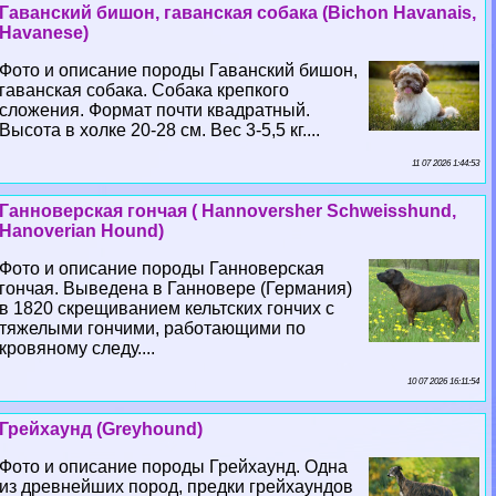
Гаванский бишон, гаванская собака (Bichon Havanais,
Havanese)
Фото и описание породы Гаванский бишон,
гаванская собака. Собака крепкого
сложения. Формат почти квадратный.
Высота в холке 20-28 см. Вес 3-5,5 кг....
11 07 2026 1:44:53
Ганноверская гончая ( Hannoversher Schweisshund,
Hanoverian Hound)
Фото и описание породы Ганноверская
гончая. Выведена в Ганновере (Германия)
в 1820 скрещиванием кельтских гончих с
тяжелыми гончими, работающими по
кровяному следу....
10 07 2026 16:11:54
Грейхаунд (Greyhound)
Фото и описание породы Грейхаунд. Одна
из древнейших пород, предки грейхаундов