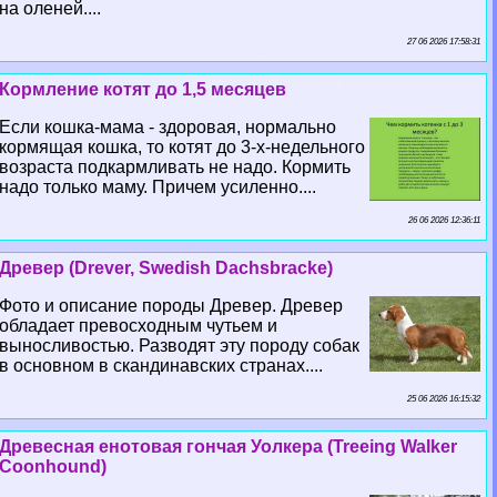
на оленей....
27 06 2026 17:58:31
Кормление котят до 1,5 месяцев
Если кошка-мама - здоровая, нормально
кормящая кошка, то котят до 3-х-недельного
возраста подкармливать не надо. Кормить
надо только маму. Причем усиленно....
26 06 2026 12:36:11
Древер (Drever, Swedish Dachsbracke)
Фото и описание породы Древер. Древер
обладает превосходным чутьем и
выносливостью. Разводят эту породу собак
в основном в скандинавских странах....
25 06 2026 16:15:32
Древесная енотовая гончая Уолкера (Treeing Walker
Coonhound)