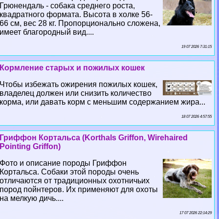
Грюнендаль - собака среднего роста,
квадратного формата. Высота в холке 56-
66 см, вес 28 кг. Пропорционально сложена,
имеет благородный вид....
19 07 2026 7:31:15
Кормление старых и пожилых кошек
Чтобы избежать ожирения пожилых кошек,
владелец должен или снизить количество
корма, или давать корм с меньшим содержанием жира...
18 07 2026 4:57:55
Гриффон Кортальса (Korthals Griffon, Wirehaired
Pointing Griffon)
Фото и описание породы Гриффон
Кортальса. Собаки этой породы очень
отличаются от традиционных охотничьих
пород пойнтеров. Их применяют для охоты
на мелкую дичь....
17 07 2026 22:14:29