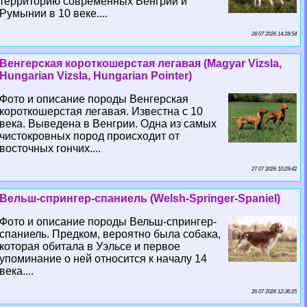
территорию современных Венгрии и
Румынии в 10 веке....
28 07 2026 14:28:54
Венгерская короткошерстая легавая (Magyar Vizsla,
Hungarian Vizsla, Hungarian Pointer)
Фото и описание породы Венгерская
короткошерстая легавая. Известна с 10
века. Выведена в Венгрии. Одна из самых
чистокровных пород происходит от
восточных гончих....
27 07 2026 10:29:42
Вельш-спрингер-спаниель (Welsh-Springer-Spaniel)
Фото и описание породы Вельш-спрингер-
спаниель. Предком, вероятно была собака,
которая обитала в Уэльсе и первое
упоминание о ней относится к началу 14
века....
26 07 2026 12:36:25