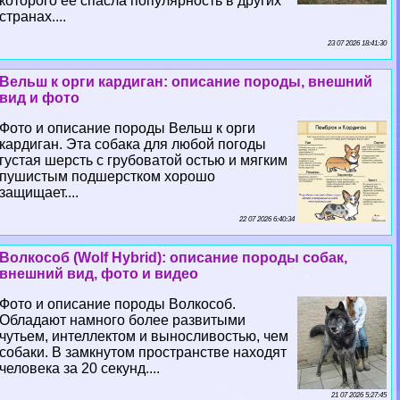
которого её спасла популярность в других
странах....
23 07 2026 18:41:30
Вельш к opги кардиган: описание породы, внешний
вид и фото
Фото и описание породы Вельш к opги
кардиган. Эта собака для любой погоды
густая шерсть с грубоватой остью и мягким
пушистым подшерстком хорошо
защищает....
22 07 2026 6:40:34
Волкособ (Wolf Hybrid): описание породы собак,
внешний вид, фото и видео
Фото и описание породы Волкособ.
Обладают намного более развитыми
чутьем, интеллектом и выносливостью, чем
собаки. В замкнутом прострaнcтве находят
человека за 20 секунд....
21 07 2026 5:27:45