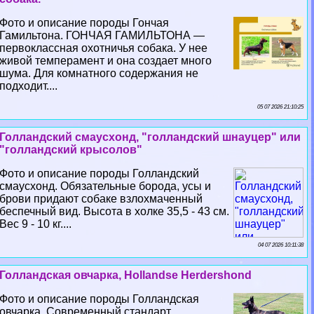
Фото и описание породы Гончая
Гамильтона. ГОНЧАЯ ГАМИЛЬТОНА —
первоклассная охотничья собака. У нее
живой темперамент и она создает много
шума. Для комнатного содержания не
подходит....
05 07 2026 21:10:25
Голландский смаусхонд, "голландский шнауцер" или
"голландский крысолов"
Фото и описание породы Голландский
смаусхонд. Обязательные борода, усы и
брови придают собаке взлохмаченный
беспечный вид. Высота в холке 35,5 - 43 см.
Вес 9 - 10 кг....
04 07 2026 10:11:38
Голландская овчарка, Hollandse Herdershond
Фото и описание породы Голландская
овчарка. Современный стандарт