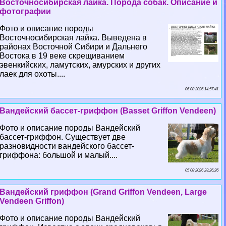
Восточносибирская лайка. Порода собак. Описание и
фотографии
Фото и описание породы
Восточносибирская лайка. Выведена в
районах Восточной Сибири и Дальнего
Востока в 19 веке скрещиванием
эвенкийских, ламутских, амурских и других
лаек для охоты....
06 08 2026 14:57:41
Вандейский бассет-гриффон (Basset Griffon Vendeen)
Фото и описание породы Вандейский
бассет-гриффон. Существует две
разновидности вандейского бассет-
гриффона: большой и малый....
05 08 2026 23:26:26
Вандейский гриффон (Grand Griffon Vendeen, Large
Vendeen Griffon)
Фото и описание породы Вандейский