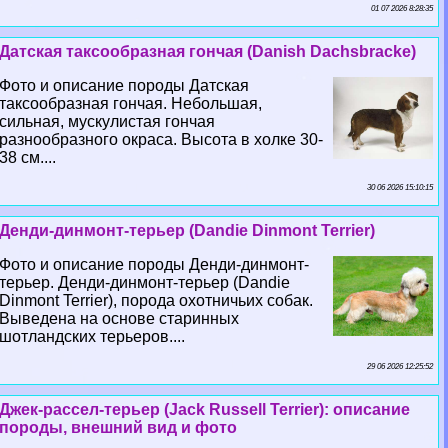
01 07 2026 8:28:35
Датская таксообразная гончая (Danish Dachsbracke)
Фото и описание породы Датская
таксообразная гончая. Небольшая,
сильная, мускулистая гончая
разнообразного окраса. Высота в холке 30-
38 см....
30 06 2026 15:10:15
Денди-динмонт-терьер (Dandie Dinmont Terrier)
Фото и описание породы Денди-динмонт-
терьер. Денди-динмонт-терьер (Dandie
Dinmont Terrier), порода охотничьих собак.
Выведена на основе старинных
шотландских терьеров....
29 06 2026 12:25:52
Джек-рассел-терьер (Jack Russell Terrier): описание
породы, внешний вид и фото