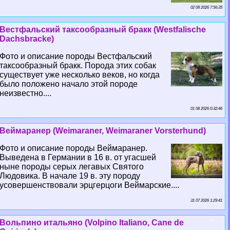
02 08 2026 7:56:35
Вестфальский таксообразный бpaкк (Westfalische
Dachsbracke)
Фото и описание породы Вестфальский
таксообразный бpaкк. Порода этих собак
существует уже несколько веков, но когда
было положено начало этой породе
неизвестно....
01 08 2026 0:32:46
Веймаранер (Weimaraner, Weimaraner Vorsterhund)
Фото и описание породы Веймаранер.
Выведена в Германии в 16 в. от угасшей
ныне породы серых легавых Святого
Людовика. В начале 19 в. эту породу
усовершенствовали эрцгерцоги Веймарские....
31 07 2026 1:29:41
Вольпино итальяно (Volpino Italiano, Cane de