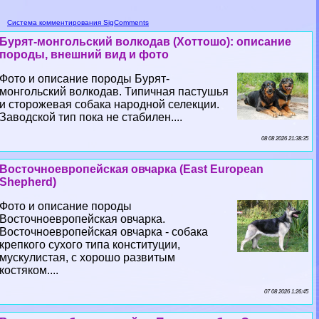
Система комментирования SigComments
Бурят-монгольский волкодав (Хоттошо): описание
породы, внешний вид и фото
Фото и описание породы Бурят-
монгольский волкодав. Типичная пастушья
и сторожевая собака народной селекции.
Заводской тип пока не стабилен....
08 08 2026 21:38:35
Восточноевропейская овчарка (East European
Shepherd)
Фото и описание породы
Восточноевропейская овчарка.
Восточноевропейская овчарка - собака
крепкого сухого типа конституции,
мускулистая, с хорошо развитым
костяком....
07 08 2026 1:26:45