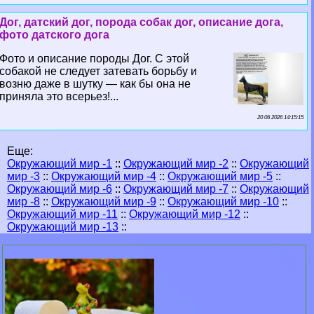
Дог, датский дог, порода собак дог, описание дога,
фото датского дога
Фото и описание породы Дог. С этой
собакой не следует затевать борьбу и
возню даже в шутку — как бы она не
приняла это всерьез!...
20 06 2026 14:15:15
Еще:
Окружающий мир -1
::
Окружающий мир -2
::
Окружающий
мир -3
::
Окружающий мир -4
::
Окружающий мир -5
::
Окружающий мир -6
::
Окружающий мир -7
::
Окружающий
мир -8
::
Окружающий мир -9
::
Окружающий мир -10
::
Окружающий мир -11
::
Окружающий мир -12
::
Окружающий мир -13
::