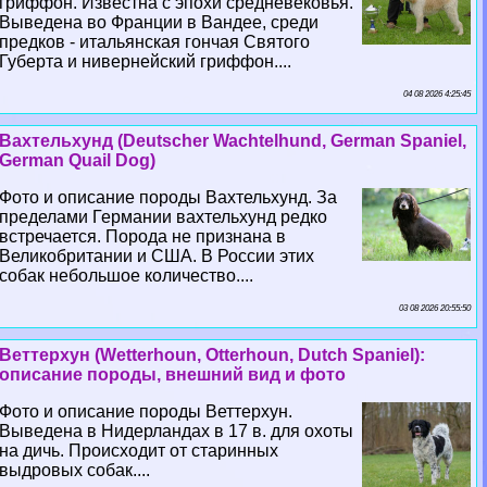
гриффон. Известна с эпохи средневековья.
Выведена во Франции в Вандее, среди
предков - итальянская гончая Святого
Губерта и нивернейский гриффон....
04 08 2026 4:25:45
Вахтельхунд (Deutscher Wachtelhund, German Spaniel,
German Quail Dog)
Фото и описание породы Вахтельхунд. За
пределами Германии вахтельхунд редко
встречается. Порода не признана в
Великобритании и США. В России этих
собак небольшое количество....
03 08 2026 20:55:50
Веттерхун (Wetterhoun, Otterhoun, Dutch Spaniel):
описание породы, внешний вид и фото
Фото и описание породы Веттерхун.
Выведена в Нидерландах в 17 в. для охоты
на дичь. Происходит от старинных
выдровых собак....