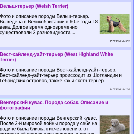
Вельш-терьер (Welsh Terrier)
Фото и описание породы Вельш-терьер.
Выведена в Великобритании в 60-е годы 18
века. Долгое время одновременно
существовали 2 разновидности....
25 07 2026 16:49:52
Вест-хайленд-уайт-терьер (West Highland White
Terrier)
Фото и описание породы Вест-хайленд-уайт-терьер.
Вест-хайленд-уайт-терьер происходит из Шотландии и
Гебридских островов, также как и скотч-терьер....
24 07 2026 15:41:34
Венгерский кувас. Порода собак. Описание и
фотографии
Фото и описание породы Венгерский кувас.
После 2-й мировой войны порода у себя на
родине была близка к исчезновению, от