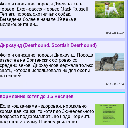
Фото и описание породы Джек-рассел-
терьер. Джек-рассел-терьер (Jack Russell
Terrier), порода охотничьих собак.
Выведена более в начале 19 века в
Великобритании....
28 06 2026 1:53:17
Дирхаунд (Deerhound, Scottish Deerhound)
Фото и описание породы Дирхаунд. Порода
известна на Британских островах со
средних веков. Дирхаундов держала только
знать, которая использовала их для охоты
на оленей....
27 06 2026 9:26:53
Кормление котят до 1,5 месяцев
Если кошка-мама - здоровая, нормально
кормящая кошка, то котят до 3-х-недельного
возраста подкармливать не надо. Кормить
надо только маму. Причем усиленно....