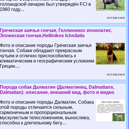
голландской овчарки был утверждён FCI в
1960 году....
03 07 2026 4:34:40
Греческая заячья гончая, Геллиникос ихнилатис,
Эллинская гончая,Hellinikos Ichnilatis
Фото и описание породы Греческая заячья
гончая. Собаки обладают прекрасным
чутьем и отлично приспособились к
климатическим и географическим условиям
Греции....
02 07 2026 8:56:52
Порода собак Далматин (Далматинец, Dalmatians,
Dalmatian): описание, внешний вид, фото и видео
Фото и описание породы Далматин. Собака
этой породы отличается сильным,
гармоничным и пропорциональным
мускулистым телосложением, вынослива,
способна к длительному бегу....