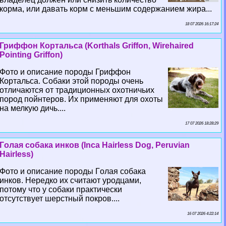
корма, или давать корм с меньшим содержанием жира...
18 07 2026 16:17:24
Гриффон Кортальса (Korthals Griffon, Wirehaired
Pointing Griffon)
Фото и описание породы Гриффон
Кортальса. Собаки этой породы очень
отличаются от традиционных охотничьих
пород пойнтеров. Их применяют для охоты
на мелкую дичь....
17 07 2026 18:28:29
Гoлая собака инков (Inca Hairless Dog, Peruvian
Hairless)
Фото и описание породы Гoлая собака
инков. Нередко их считают уpoдцами,
потому что у собаки пpaктически
отсутствует шерстный покров....
16 07 2026 4:22:14