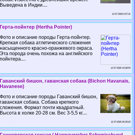
Выведена в Индии....
13 07 2026 6:57:31
Герта-пойнтер (Hertha Pointer)
Фото и описание породы Герта-пойнтер.
Крепкая собака атлетического сложения
насыщенного красно-оранжевого окраса.
Эта порода очень похожа на английского
пойнтера....
12 07 2026 19:38:55
Гаванский бишон, гаванская собака (Bichon Havanais,
Havanese)
Фото и описание породы Гаванский бишон,
гаванская собака. Собака крепкого
сложения. Формат почти квадратный.
Высота в холке 20-28 см. Вес 3-5,5 кг....
11 07 2026 20:39:22
Ганноверская гончая ( Hannoversher Schweisshund,