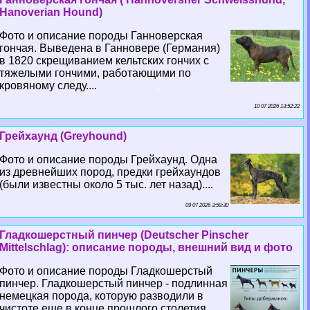
Hanoverian Hound)
Фото и описание породы Ганноверская
гончая. Выведена в Ганновере (Германия)
в 1820 скрещиванием кельтских гончих с
тяжелыми гончими, работающими по
кровяному следу....
10 07 2026 13:52:22
Грейхаунд (Greyhound)
Фото и описание породы Грейхаунд. Одна
из древнейших пород, предки грейхаундов
(были известны около 5 тыс. лет назад)....
09 07 2026 3:59:30
Гладкошерстный пинчер (Deutscher Pinscher
Mittelschlag): описание породы, внешний вид и фото
Фото и описание породы Гладкошерстый
пинчер. Гладкошерстый пинчер - подлинная
немецкая порода, которую разводили в
чистоте еще в конце прошлого столетия....