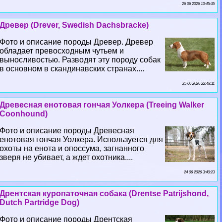
26 06 2026 10:45:35
Древер (Drever, Swedish Dachsbracke)
Фото и описание породы Древер. Древер
обладает превосходным чутьем и
выносливостью. Разводят эту породу собак
в основном в скандинавских странах....
25 06 2026 22:48:11
Древесная енотовая гончая Уолкера (Treeing Walker
Coonhound)
Фото и описание породы Древесная
енотовая гончая Уолкера. Используется для
охоты на енота и опоссума, загнанного
зверя не убивает, а ждет охотника....
24 06 2026 3:40:23
Дрентская куропаточная собака (Drentse Patrijshond,
Dutch Partridge Dog)
Фото и описание породы Дрентская