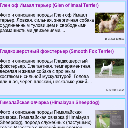
Глен оф Имаал терьер (Glen of Imaal Terrier)
Фото и описание породы Глен оф Имаал
терьер. Ловкая, сильная, энергичная собака
с удлиненным туловищем и свободными
размашистыми движениями....
15 07 2026 19:44:55
Гладкошерстный фокстерьер (Smooth Fox Terrier)
Фото и описание породы Гладкошерстый
фокстерьер. Элегантная, темпераментная,
веселая и живая собака с прочным
костяком и сильной мускулатурой. Голова
длинная, череп плоский, несколько узкий....
14 07 2026 3:50:52
Гималайская овчарка (Himalayan Sheepdog)
Фото и описание породы Гималайская
овчарка. Гималайская овчарка (Himalayan
Sheepdog), порода служебных (пастушьих)
собак. Известна с древнейших времен.