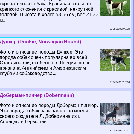
куропаточная собака. Красивая, сильная,
крепкого сложения с красивой, некрупной
головой. Высота в холке 58-66 см, вес 21-23
кг....
23 06 2026 19:41:35
Дункер (Dunker, Norwegian Hound)
Фото и описание породы Дункер. Эта
порода собак очень популярна во всей
Скандинавии, особенно в Швеции, но не
признана Английским и Американским
клубами собаководства....
22 06 2026 16:11:36
Доберман-пинчер (Dobermann)
Фото и описание породы Доберман-пинчер.
Эта порода собак называется по имени
своего создателя Л. Добермана из г.
Апольды в Германии....
21 06 2026 21:47:21