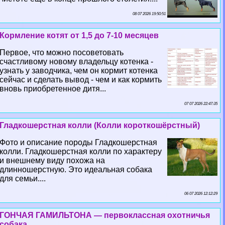
08 07 2026 19:50:51
Кормление котят от 1,5 до 7-10 месяцев
Первое, что можно посоветовать
счастливому новому владельцу котенка -
узнать у заводчика, чем он кормит котенка
сейчас и сделать вывод - чем и как кормить
вновь приобретенное дитя...
07 07 2026 22:47:35
Гладкошерстная колли (Колли короткошёрстный)
Фото и описание породы Гладкошерстная
колли. Гладкошерстная колли по хаpaктеру
и внешнему виду похожа на
длинношерстную. Это идеальная собака
для семьи....
06 07 2026 12:12:29
ГОНЧАЯ ГАМИЛЬТОНА — первоклассная охотничья
собака.