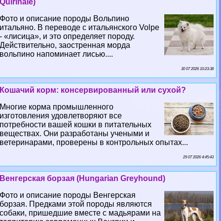
Quirinale)
Фото и описание породы Вольпино
итальяно. В переводе с итальянского Volpe
- «лисица», и это определяет породу.
Действительно, заостренная морда
вольпино напоминает лисью....
30 07 2026 10:23:38
Кошачий корм: консервированный или сухой?
Многие корма промышленного
изготовления удовлетворяют все
потребности вашей кошки в питательных
веществах. Они разработаны учеными и
ветеринарами, проверены в контрольных опытах...
29 07 2026 4:45:43
Венгерская борзая (Hungarian Greyhound)
Фото и описание породы Венгерская
борзая. Предками этой породы являются
собаки, пришедшие вместе с мадьярами на