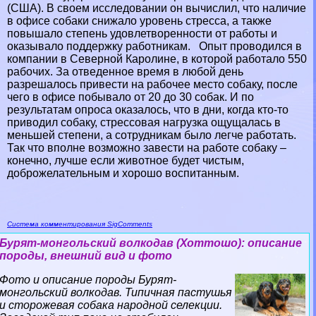
(США). В своем исследовании он вычислил, что наличие
в офисе собаки снижало уровень стресса, а также
повышало степень удовлетворенности от работы и
оказывало поддержку работникам. Опыт проводился в
компании в Северной Каролине, в которой работало 550
рабочих. За отведенное время в любой день
разрешалось привести на рабочее место собаку, после
чего в офисе побывало от 20 до 30 собак. И по
результатам опроса оказалось, что в дни, когда кто-то
приводил собаку, стрессовая нагрузка ощущалась в
меньшей степени, а сотрудникам было легче работать.
Так что вполне возможно завести на работе собаку –
конечно, лучше если животное будет чистым,
доброжелательным и хорошо воспитанным.
Система комментирования SigComments
Бурят-монгольский волкодав (Хоттошо): описание
породы, внешний вид и фото
Фото и описание породы Бурят-
монгольский волкодав. Типичная пастушья
и сторожевая собака народной селекции.