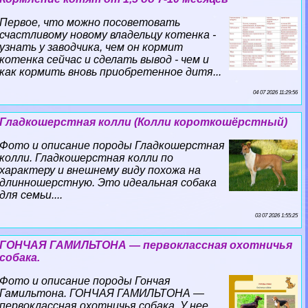
Первое, что можно посоветовать
счастливому новому владельцу котенка -
узнать у заводчика, чем он кормит
котенка сейчас и сделать вывод - чем и
как кормить вновь приобретенное дитя...
04 07 2026 11:29:56
Гладкошерстная колли (Колли короткошёрстный)
Фото и описание породы Гладкошерстная
колли. Гладкошерстная колли по
хаpaктеру и внешнему виду похожа на
длинношерстную. Это идеальная собака
для семьи....
03 07 2026 1:55:25
ГОНЧАЯ ГАМИЛЬТОНА — первоклассная охотничья
собака.
Фото и описание породы Гончая
Гамильтона. ГОНЧАЯ ГАМИЛЬТОНА —
первоклассная охотничья собака. У нее