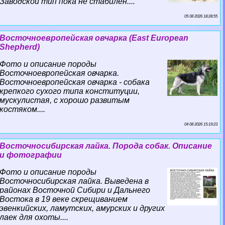
Заводской тип пока не стабилен....
05 08 2026 18:28:55
Восточноевропейская овчарка (East European
Shepherd)
Фото и описание породы
Восточноевропейская овчарка.
Восточноевропейская овчарка - собака
крепкого сухого типа конституции,
мускулистая, с хорошо развитым
костяком....
04 08 2026 15:19:23
Восточносибирская лайка. Порода собак. Описание
и фотографии
Фото и описание породы
Восточносибирская лайка. Выведена в
районах Восточной Сибири и Дальнего
Востока в 19 веке скрещиванием
эвенкийских, ламутских, амурских и других
лаек для охоты....