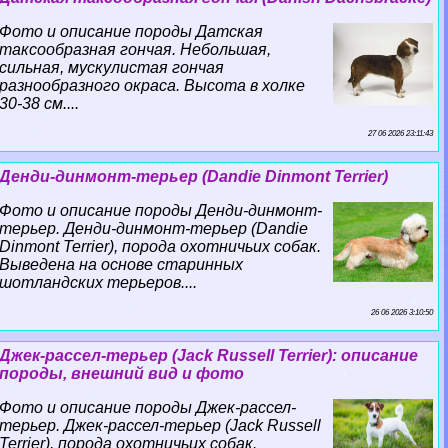
Фото и описание породы Датская
таксообразная гончая. Небольшая,
сильная, мускулистая гончая
разнообразного окраса. Высота в холке
30-38 см....
27 06 2026 23:11:43
Денди-динмонт-терьер (Dandie Dinmont Terrier)
Фото и описание породы Денди-динмонт-
терьер. Денди-динмонт-терьер (Dandie
Dinmont Terrier), порода охотничьих собак.
Выведена на основе старинных
шотландских терьеров....
26 06 2026 3:10:50
Джек-рассел-терьер (Jack Russell Terrier): описание
породы, внешний вид и фото
Фото и описание породы Джек-рассел-
терьер. Джек-рассел-терьер (Jack Russell
Terrier), порода охотничьих собак.