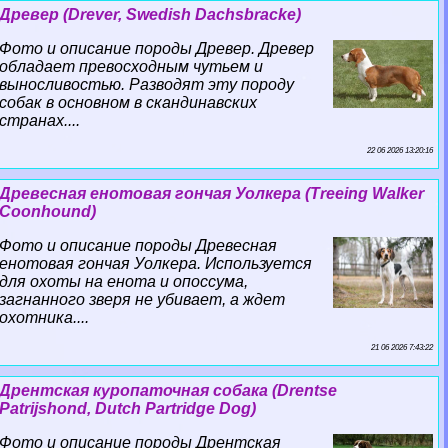
Древер (Drever, Swedish Dachsbracke)
Фото и описание породы Древер. Древер
обладает превосходным чутьем и
выносливостью. Разводят эту породу
собак в основном в скандинавских
странах....
22 06 2026 13:20:16
Древесная енотовая гончая Уолкера (Treeing Walker
Coonhound)
Фото и описание породы Древесная
енотовая гончая Уолкера. Используется
для охоты на енота и опоссума,
загнанного зверя не убивает, а ждет
охотника....
21 06 2026 7:43:22
Дрентская куропаточная собака (Drentse
Patrijshond, Dutch Partridge Dog)
Фото и описание породы Дрентская