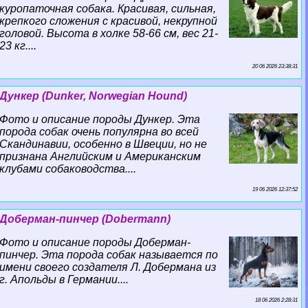
куропаточная собака. Красивая, сильная,
крепкого сложения с красивой, некрупной
головой. Высота в холке 58-66 см, вес 21-
23 кг....
20 06 2026 23:38:31
Дункер (Dunker, Norwegian Hound)
Фото и описание породы Дункер. Эта
порода собак очень популярна во всей
Скандинавии, особенно в Швеции, но не
признана Английским и Американским
клубами собаководства....
19 06 2026 12:37:52
Доберман-пинчер (Dobermann)
Фото и описание породы Доберман-
пинчер. Эта порода собак называется по
имени своего создателя Л. Добермана из
г. Апольды в Германии....
18 06 2026 2:28:31