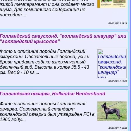
живой темперамент и она создает много
шума. Для комнатного содержания не
подходит....
02 07 2026 2:39:25
Голландский смаусхонд, "голландский шнауцер" или
"голландский крысолов"
Фото и описание породы Голландский
смаусхонд. Обязательные борода, усы и
брови придают собаке взлохмаченный
беспечный вид. Высота в холке 35,5 - 43
см. Вес 9 - 10 кг....
01 07 2026 2:19:39
Голландская овчарка, Hollandse Herdershond
Фото и описание породы Голландская
овчарка. Современный стандарт
голландской овчарки был утверждён FCI в
1960 году....
30 06 2026 7:56:38