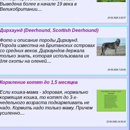
Выведена более в начале 19 века в
Великобритании....
25 06 2026 3:35:57
Дирхаунд (Deerhound, Scottish Deerhound)
Фото и описание породы Дирхаунд.
Порода известна на Британских островах
со средних веков. Дирхаундов держала
только знать, которая использовала их
для охоты на оленей....
24 06 2026 7:25:55
Кормление котят до 1,5 месяцев
Если кошка-мама - здоровая, нормально
кормящая кошка, то котят до 3-х-
недельного возраста подкармливать не
надо. Кормить надо только маму. Причем
усиленно....
23 06 2026 14:30:10