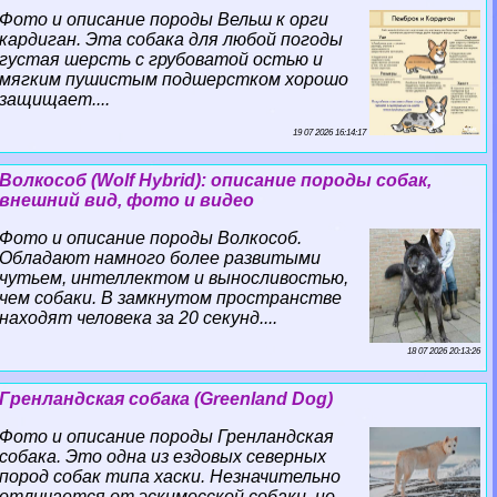
Фото и описание породы Вельш к opги
кардиган. Эта собака для любой погоды
густая шерсть с грубоватой остью и
мягким пушистым подшерстком хорошо
защищает....
19 07 2026 16:14:17
Волкособ (Wolf Hybrid): описание породы собак,
внешний вид, фото и видео
Фото и описание породы Волкособ.
Обладают намного более развитыми
чутьем, интеллектом и выносливостью,
чем собаки. В замкнутом прострaнcтве
находят человека за 20 секунд....
18 07 2026 20:13:26
Гренландская собака (Greenland Dog)
Фото и описание породы Гренландская
собака. Это одна из ездовых северных
пород собак типа хаски. Незначительно
отличается от эскимосской собаки, но