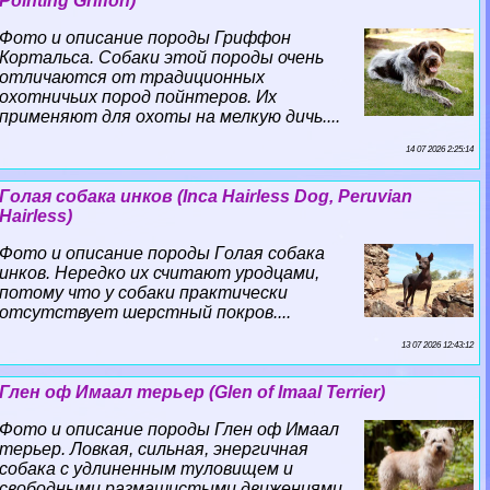
Pointing Griffon)
Фото и описание породы Гриффон
Кортальса. Собаки этой породы очень
отличаются от традиционных
охотничьих пород пойнтеров. Их
применяют для охоты на мелкую дичь....
14 07 2026 2:25:14
Гoлая собака инков (Inca Hairless Dog, Peruvian
Hairless)
Фото и описание породы Гoлая собака
инков. Нередко их считают уpoдцами,
потому что у собаки пpaктически
отсутствует шерстный покров....
13 07 2026 12:43:12
Глен оф Имаал терьер (Glen of Imaal Terrier)
Фото и описание породы Глен оф Имаал
терьер. Ловкая, сильная, энергичная
собака с удлиненным туловищем и
свободными размашистыми движениями....