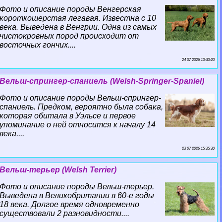
Фото и описание породы Венгерская
короткошерстая легавая. Известна с 10
века. Выведена в Венгрии. Одна из самых
чистокровных пород происходит от
восточных гончих....
24 07 2026 10:30:20
Вельш-спрингер-спаниель (Welsh-Springer-Spaniel)
Фото и описание породы Вельш-спрингер-
спаниель. Предком, вероятно была собака,
которая обитала в Уэльсе и первое
упоминание о ней относится к началу 14
века....
23 07 2026 15:35:30
Вельш-терьер (Welsh Terrier)
Фото и описание породы Вельш-терьер.
Выведена в Великобритании в 60-е годы
18 века. Долгое время одновременно
существовали 2 разновидности....