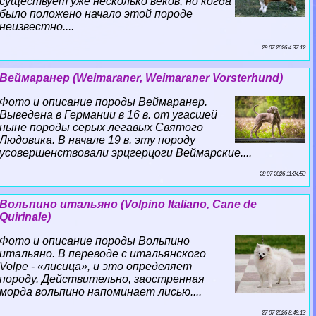
существует уже несколько веков, но когда
было положено начало этой породе
неизвестно....
29 07 2026 4:37:12
Веймаранер (Weimaraner, Weimaraner Vorsterhund)
Фото и описание породы Веймаранер.
Выведена в Германии в 16 в. от угасшей
ныне породы серых легавых Святого
Людовика. В начале 19 в. эту породу
усовершенствовали эрцгерцоги Веймарские....
28 07 2026 11:24:53
Вольпино итальяно (Volpino Italiano, Cane de
Quirinale)
Фото и описание породы Вольпино
итальяно. В переводе с итальянского
Volpe - «лисица», и это определяет
породу. Действительно, заостренная
морда вольпино напоминает лисью....
27 07 2026 8:49:13