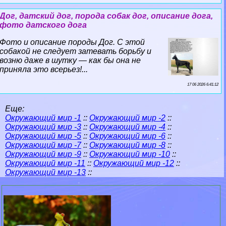
Дог, датский дог, порода собак дог, описание дога,
фото датского дога
Фото и описание породы Дог. С этой
собакой не следует затевать борьбу и
возню даже в шутку — как бы она не
приняла это всерьез!...
17 06 2026 6:41:12
Еще:
Окружающий мир -1
::
Окружающий мир -2
::
Окружающий мир -3
::
Окружающий мир -4
::
Окружающий мир -5
::
Окружающий мир -6
::
Окружающий мир -7
::
Окружающий мир -8
::
Окружающий мир -9
::
Окружающий мир -10
::
Окружающий мир -11
::
Окружающий мир -12
::
Окружающий мир -13
::