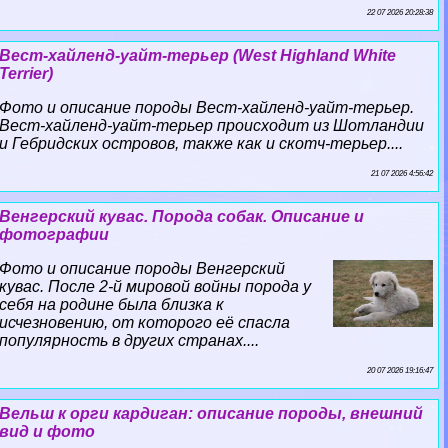
22 07 2026 20:28:38
Вест-хайленд-уайт-терьер (West Highland White
Terrier)
Фото и описание породы Вест-хайленд-уайт-терьер.
Вест-хайленд-уайт-терьер происходит из Шотландии
и Гебридских островов, также как и скотч-терьер....
21 07 2026 4:56:42
Венгерский кувас. Порода собак. Описание и
фотографии
Фото и описание породы Венгерский
кувас. После 2-й мировой войны порода у
себя на родине была близка к
исчезновению, от которого её спасла
популярность в других странах....
20 07 2026 19:16:47
Вельш к opги кардиган: описание породы, внешний
вид и фото