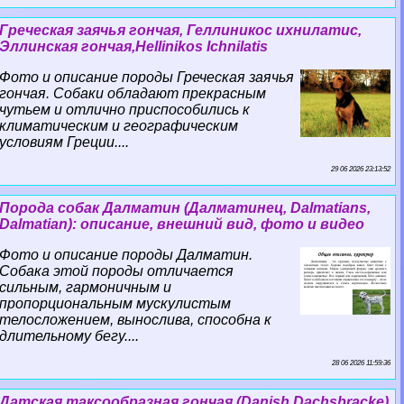
Греческая заячья гончая, Геллиникос ихнилатис,
Эллинская гончая,Hellinikos Ichnilatis
Фото и описание породы Греческая заячья
гончая. Собаки обладают прекрасным
чутьем и отлично приспособились к
климатическим и географическим
условиям Греции....
29 06 2026 23:13:52
Порода собак Далматин (Далматинец, Dalmatians,
Dalmatian): описание, внешний вид, фото и видео
Фото и описание породы Далматин.
Собака этой породы отличается
сильным, гармоничным и
пропорциональным мускулистым
телосложением, вынослива, способна к
длительному бегу....
28 06 2026 11:59:36
Датская таксообразная гончая (Danish Dachsbracke)