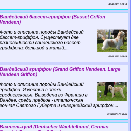
03 08 2026 1:23:13
Вандейский бассет-гриффон (Basset Griffon
Vendeen)
Фото и описание породы Вандейский
бассет-гриффон. Существует две
разновидности вандейского бассет-
гриффона: большой и малый....
02 08 2026 1:45:49
Вандейский гриффон (Grand Griffon Vendeen, Large
Vendeen Griffon)
Фото и описание породы Вандейский
гриффон. Известна с эпохи
средневековья. Выведена во Франции в
Вандее, среди предков - итальянская
гончая Святого Губерта и нивернейский гриффон....
01 08 2026 21:50:46
Вахтельхунд (Deutscher Wachtelhund, German