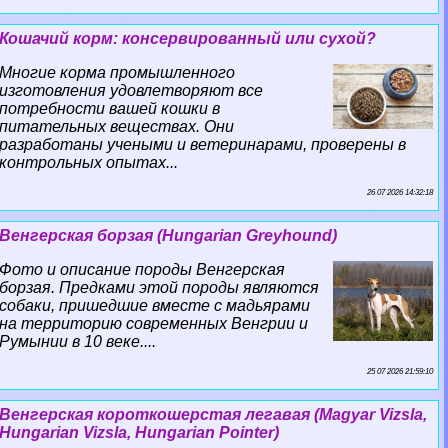
Кошачий корм: консервированный или сухой?
Многие корма промышленного
изготовления удовлетворяют все
потребности вашей кошки в
питательных веществах. Они
разработаны учеными и ветеринарами, проверены в
контрольных опытах...
26 07 2026 14:32:18
Венгерская борзая (Hungarian Greyhound)
Фото и описание породы Венгерская
борзая. Предками этой породы являются
собаки, пришедшие вместе с мадьярами
на территорию современных Венгрии и
Румынии в 10 веке....
25 07 2026 21:59:10
Венгерская короткошерстая легавая (Magyar Vizsla,
Hungarian Vizsla, Hungarian Pointer)