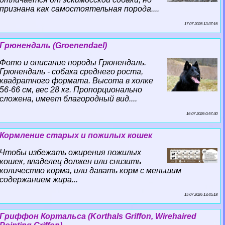
признана как самостоятельная порода....
17 07 2026 13:37:16
Грюнендаль (Groenendael)
Фото и описание породы Грюнендаль.
Грюнендаль - собака среднего роста,
квадратного формата. Высота в холке
56-66 см, вес 28 кг. Пропорционально
сложена, имеет благородный вид....
16 07 2026 0:57:30
Кормление старых и пожилых кошек
Чтобы избежать ожирения пожилых
кошек, владелец должен или снизить
количество корма, или давать корм с меньшим
содержанием жира...
15 07 2026 13:45:18
Гриффон Кортальса (Korthals Griffon, Wirehaired