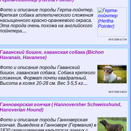
Фото и описание породы Герта-пойнтер.
Крепкая собака атлетического сложения
насыщенного красно-оранжевого окраса.
Эта порода очень похожа на английского
пойнтера....
09 07 2026 6:17:59
Гаванский бишон, гаванская собака (Bichon
Havanais, Havanese)
Фото и описание породы Гаванский
бишон, гаванская собака. Собака крепкого
сложения. Формат почти квадратный.
Высота в холке 20-28 см. Вес 3-5,5 кг....
08 07 2026 0:40:23
Ганноверская гончая ( Hannoversher Schweisshund,
Hanoverian Hound)
Фото и описание породы Ганноверская
гончая. Выведена в Ганновере (Германия) в
1820 скрещиванием кельтских гончих с