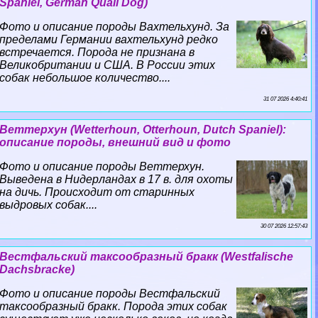
Spaniel, German Quail Dog)
Фото и описание породы Вахтельхунд. За
пределами Германии вахтельхунд редко
встречается. Порода не признана в
Великобритании и США. В России этих
собак небольшое количество....
31 07 2026 4:40:41
Веттерхун (Wetterhoun, Otterhoun, Dutch Spaniel):
описание породы, внешний вид и фото
Фото и описание породы Веттерхун.
Выведена в Нидерландах в 17 в. для охоты
на дичь. Происходит от старинных
выдровых собак....
30 07 2026 12:57:43
Вестфальский таксообразный бpaкк (Westfalische
Dachsbracke)
Фото и описание породы Вестфальский
таксообразный бpaкк. Порода этих собак