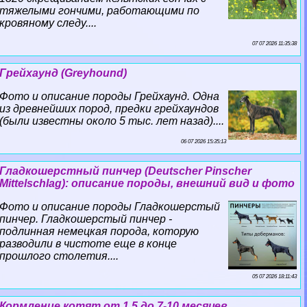
тяжелыми гончими, работающими по
кровяному следу....
07 07 2026 11:35:38
Грейхаунд (Greyhound)
Фото и описание породы Грейхаунд. Одна
из древнейших пород, предки грейхаундов
(были известны около 5 тыс. лет назад)....
06 07 2026 15:35:13
Гладкошерстный пинчер (Deutscher Pinscher
Mittelschlag): описание породы, внешний вид и фото
Фото и описание породы Гладкошерстый
пинчер. Гладкошерстый пинчер -
подлинная немецкая порода, которую
разводили в чистоте еще в конце
прошлого столетия....
05 07 2026 18:11:43
Кормление котят от 1,5 до 7-10 месяцев