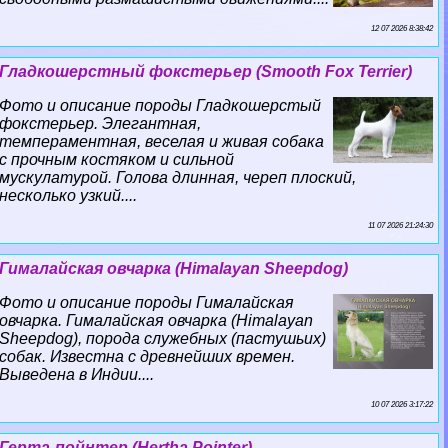
12 07 2026 8:38:42
Гладкошерстный фокстерьер (Smooth Fox Terrier)
Фото и описание породы Гладкошерстый
фокстерьер. Элегантная,
темпераментная, веселая и живая собака
с прочным костяком и сильной
мускулатурой. Голова длинная, череп плоский,
несколько узкий....
11 07 2026 21:24:30
Гималайская овчарка (Himalayan Sheepdog)
Фото и описание породы Гималайская
овчарка. Гималайская овчарка (Himalayan
Sheepdog), порода служебных (пастушьих)
собак. Известна с древнейших времен.
Выведена в Индии....
10 07 2026 3:17:22
Герта-пойнтер (Hertha Pointer)