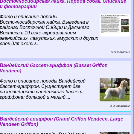
Восточносибирская лайка. Порода собак. Описание
и фотографии
Фото и описание породы
Восточносибирская лайка. Выведена в
районах Восточной Сибири и Дальнего
Востока в 19 веке скрещиванием
эвенкийских, ламутских, амурских и других
лаек для охоты....
06 08 2026 6:59:43
Вандейский бассет-гриффон (Basset Griffon
Vendeen)
Фото и описание породы Вандейский
бассет-гриффон. Существует две
разновидности вандейского бассет-
гриффона: большой и малый....
05 08 2026 22:28:42
Вандейский гриффон (Grand Griffon Vendeen, Large
Vendeen Griffon)