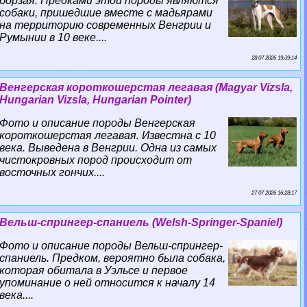
борзая. Предками этой породы являются
собаки, пришедшие вместе с мадьярами
на территорию современных Венгрии и
Румынии в 10 веке....
28 07 2026 19:39:14
Венгерская короткошерстая легавая (Magyar Vizsla,
Hungarian Vizsla, Hungarian Pointer)
Фото и описание породы Венгерская
короткошерстая легавая. Известна с 10
века. Выведена в Венгрии. Одна из самых
чистокровных пород происходит от
восточных гончих....
27 07 2026 16:28:17
Вельш-спрингер-спаниель (Welsh-Springer-Spaniel)
Фото и описание породы Вельш-спрингер-
спаниель. Предком, вероятно была собака,
которая обитала в Уэльсе и первое
упоминание о ней относится к началу 14
века....