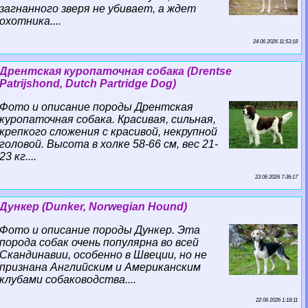
загнанного зверя не убивает, а ждет
охотника....
24 06 2026 11:53:18
Дрентская куропаточная собака (Drentse
Patrijshond, Dutch Partridge Dog)
Фото и описание породы Дрентская
куропаточная собака. Красивая, сильная,
крепкого сложения с красивой, некрупной
головой. Высота в холке 58-66 см, вес 21-
23 кг....
23 06 2026 7:36:17
Дункер (Dunker, Norwegian Hound)
Фото и описание породы Дункер. Эта
порода собак очень популярна во всей
Скандинавии, особенно в Швеции, но не
признана Английским и Американским
клубами собаководства....
22 06 2026 1:18:11