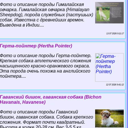
Фото и описание породы Гималайская
овчарка. Гималайская овчарка (Himalayan
Sheepdog), порода служебных (пастушьих)
собак. Известна с древнейших времен.
Выведена в Индии....
13 07 2026 9:11:17
Герта-пойнтер (Hertha Pointer)
Фото и описание породы Герта-пойнтер.
Крепкая собака атлетического сложения
насыщенного красно-оранжевого окраса.
Эта порода очень похожа на английского
пойнтера....
12 07 2026 9:41:12
Гаванский бишон, гаванская собака (Bichon
Havanais, Havanese)
Фото и описание породы Гаванский
бишон, гаванская собака. Собака крепкого
сложения. Формат почти квадратный.
Высота в холке 20-28 см. Вес 3-5,5 кг....