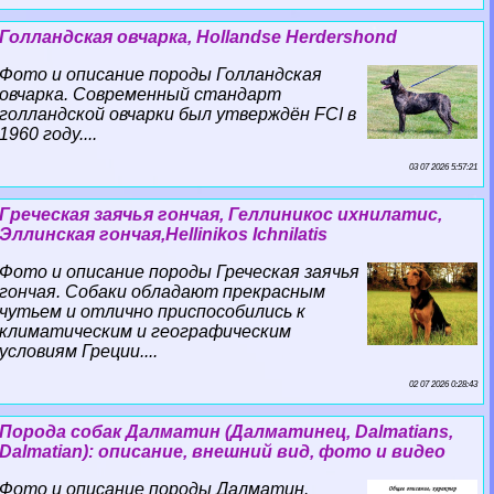
Голландская овчарка, Hollandse Herdershond
Фото и описание породы Голландская
овчарка. Современный стандарт
голландской овчарки был утверждён FCI в
1960 году....
03 07 2026 5:57:21
Греческая заячья гончая, Геллиникос ихнилатис,
Эллинская гончая,Hellinikos Ichnilatis
Фото и описание породы Греческая заячья
гончая. Собаки обладают прекрасным
чутьем и отлично приспособились к
климатическим и географическим
условиям Греции....
02 07 2026 0:28:43
Порода собак Далматин (Далматинец, Dalmatians,
Dalmatian): описание, внешний вид, фото и видео
Фото и описание породы Далматин.