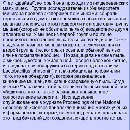
\"тест-драйва\", который она проходит у этих деревенских
мальчишек. Группа исследователей из Университета
Мичигана провела эксперимент с мышками: собрали
горсть пыли из дома, в котором жила собака и высыпали
мышкам в клетку, а потом подвергли их и еще одну группу
мышек (которых не обсыпали пылью) воздействию двумя
аллергенами. У мышек из первой группы почти не
проявилось воспаление дыхательных путей, и они также
выделили намного меньше мокроты, нежели мыши из
второй группы (те, которых посыпали обычной пылью
или не посыпали вообще). Но защищала не сама пыль,
а микробы, которые жили в ней. Говоря более конкретно,
исследователи обнаружили бактерию под названием
Lactobacillus johnsonii (тип лактобациллы по фамилии
того, кто ее обнаружил), которая развивалась в
кишечнике мышей, вдыхавших зараженную пыль. Когда
ученые \"заразили\" этой бактерией обычных мышей, они
убедились, что те также развивают повышенное
сопротивление аллергии. Исследование,
опубликованное в журнале Proceedings of the National
Academy of Sciences привлекло внимание многих ученых
и фармацевтов, которые, возможно, решат использовать
этот вид бактерий для создания лекарств против астмы.