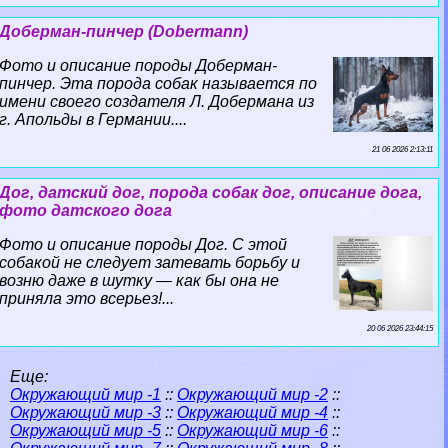
Доберман-пинчер (Dobermann)
Фото и описание породы Доберман-
пинчер. Эта порода собак называется по
имени своего создателя Л. Добермана из
г. Апольды в Германии....
21 06 2026 2:13:11
Дог, датский дог, порода собак дог, описание дога,
фото датского дога
Фото и описание породы Дог. С этой
собакой не следует затевать борьбу и
возню даже в шутку — как бы она не
приняла это всерьез!...
20 06 2026 23:44:15
Еще:
Окружающий мир -1
::
Окружающий мир -2
::
Окружающий мир -3
::
Окружающий мир -4
::
Окружающий мир -5
::
Окружающий мир -6
::