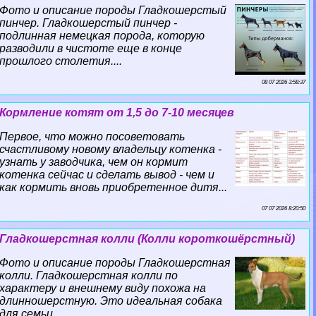
Фото и описание породы Гладкошерстый
пинчер. Гладкошерстый пинчер -
подлинная немецкая порода, которую
разводили в чистоте еще в конце
прошлого столетия....
08 07 2026 3:58:37
Кормление котят от 1,5 до 7-10 месяцев
Первое, что можно посоветовать
счастливому новому владельцу котенка -
узнать у заводчика, чем он кормит
котенка сейчас и сделать вывод - чем и
как кормить вновь приобретенное дитя...
07 07 2026 8:20:50
Гладкошерстная колли (Колли короткошёрстный)
Фото и описание породы Гладкошерстная
колли. Гладкошерстная колли по
хаpaктеру и внешнему виду похожа на
длинношерстную. Это идеальная собака
для семьи....