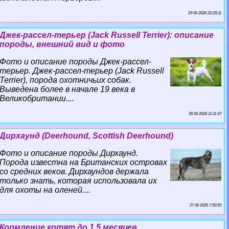
29 06 2026 22:29:11
Джек-рассел-терьер (Jack Russell Terrier): описание
породы, внешний вид и фото
Фото и описание породы Джек-рассел-
терьер. Джек-рассел-терьер (Jack Russell
Terrier), порода охотничьих собак.
Выведена более в начале 19 века в
Великобритании....
28 06 2026 11:11:47
Дирхаунд (Deerhound, Scottish Deerhound)
Фото и описание породы Дирхаунд.
Порода известна на Британских островах
со средних веков. Дирхаундов держала
только знать, которая использовала их
для охоты на оленей....
27 06 2026 7:50:55
Кормление котят до 1,5 месяцев