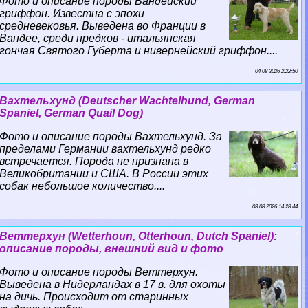
Фото и описание породы Вандейский
гриффон. Известна с эпохи
средневековья. Выведена во Франции в
Вандее, среди предков - итальянская
гончая Святого Губерта и нивернейский гриффон....
04 08 2026 2:22:50
Вахтельхунд (Deutscher Wachtelhund, German
Spaniel, German Quail Dog)
Фото и описание породы Вахтельхунд. За
пределами Германии вахтельхунд редко
встречается. Порода не признана в
Великобритании и США. В России этих
собак небольшое количество....
03 08 2026 14:28:44
Веттерхун (Wetterhoun, Otterhoun, Dutch Spaniel):
описание породы, внешний вид и фото
Фото и описание породы Веттерхун.
Выведена в Нидерландах в 17 в. для охоты
на дичь. Происходит от старинных