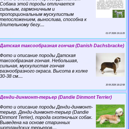
Собака этой породы отличается
сильным, гармоничным и
пропорциональным мускулистым
телосложением, вынослива, способна к
длительному бегу....
01 07 2026 19:13:35
Датская таксообразная гончая (Danish Dachsbracke)
Фото и описание породы Датская
таксообразная гончая. Небольшая,
сильная, мускулистая гончая
разнообразного окраса. Высота в холке
30-38 см....
30 06 2026 18:12:58
Денди-динмонт-терьер (Dandie Dinmont Terrier)
Фото и описание породы Денди-динмонт-
терьер. Денди-динмонт-терьер (Dandie
Dinmont Terrier), порода охотничьих собак.
Выведена на основе старинных
шотландских терьеров....