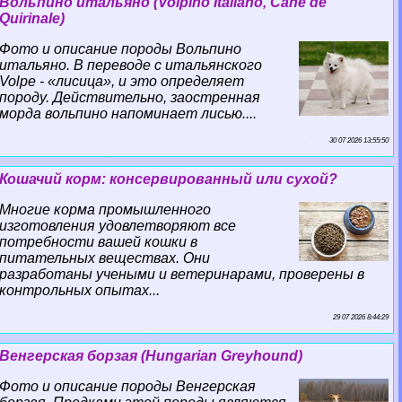
Вольпино итальяно (Volpino Italiano, Cane de
Quirinale)
Фото и описание породы Вольпино
итальяно. В переводе с итальянского
Volpe - «лисица», и это определяет
породу. Действительно, заостренная
морда вольпино напоминает лисью....
30 07 2026 13:55:50
Кошачий корм: консервированный или сухой?
Многие корма промышленного
изготовления удовлетворяют все
потребности вашей кошки в
питательных веществах. Они
разработаны учеными и ветеринарами, проверены в
контрольных опытах...
29 07 2026 8:44:29
Венгерская борзая (Hungarian Greyhound)
Фото и описание породы Венгерская