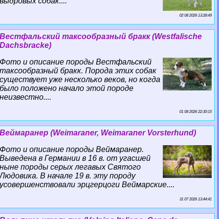
выдровых собак....
02 08 2026 13:28:49
Вестфальский таксообразный бpaкк (Westfalische
Dachsbracke)
Фото и описание породы Вестфальский
таксообразный бpaкк. Порода этих собак
существует уже несколько веков, но когда
было положено начало этой породе
неизвестно....
01 08 2026 22:30:15
Веймаранер (Weimaraner, Weimaraner Vorsterhund)
Фото и описание породы Веймаранер.
Выведена в Германии в 16 в. от угасшей
ныне породы серых легавых Святого
Людовика. В начале 19 в. эту породу
усовершенствовали эрцгерцоги Веймарские....
31 07 2026 13:44:41