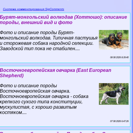
Система комментирования SigComments
Бурят-монгольский волкодав (Хоттошо): описание
породы, внешний вид и фото
Фото и описание породы Бурят-
монгольский волкодав. Типичная пастушья
и сторожевая собака народной селекции.
Заводской тип пока не стабилен....
08 08 2026 8:39:40
Восточноевропейская овчарка (East European
Shepherd)
Фото и описание породы
Восточноевропейская овчарка.
Восточноевропейская овчарка - собака
крепкого сухого типа конституции,
мускулистая, с хорошо развитым
костяком....
07 08 2026 6:47:26