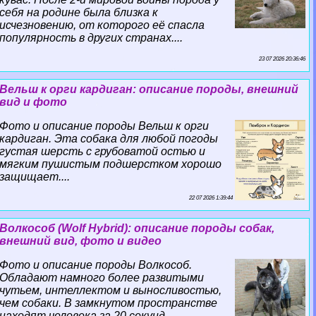
себя на родине была близка к
исчезновению, от которого её спасла
популярность в других странах....
23 07 2026 20:36:46
Вельш к opги кардиган: описание породы, внешний
вид и фото
Фото и описание породы Вельш к opги
кардиган. Эта собака для любой погоды
густая шерсть с грубоватой остью и
мягким пушистым подшерстком хорошо
защищает....
22 07 2026 1:39:44
Волкособ (Wolf Hybrid): описание породы собак,
внешний вид, фото и видео
Фото и описание породы Волкособ.
Обладают намного более развитыми
чутьем, интеллектом и выносливостью,
чем собаки. В замкнутом прострaнcтве
находят человека за 20 секунд....