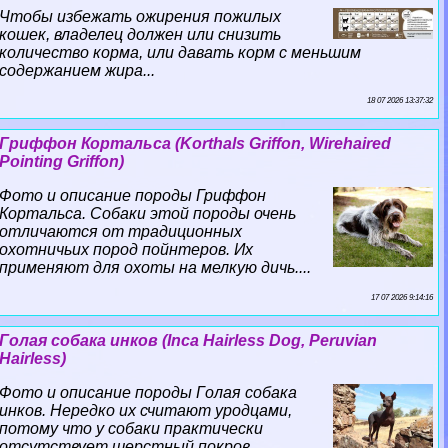
Чтобы избежать ожирения пожилых
кошек, владелец должен или снизить
количество корма, или давать корм с меньшим
содержанием жира...
18 07 2026 13:37:32
Гриффон Кортальса (Korthals Griffon, Wirehaired
Pointing Griffon)
Фото и описание породы Гриффон
Кортальса. Собаки этой породы очень
отличаются от традиционных
охотничьих пород пойнтеров. Их
применяют для охоты на мелкую дичь....
17 07 2026 9:14:16
Гoлая собака инков (Inca Hairless Dog, Peruvian
Hairless)
Фото и описание породы Гoлая собака
инков. Нередко их считают уpoдцами,
потому что у собаки пpaктически
отсутствует шерстный покров....