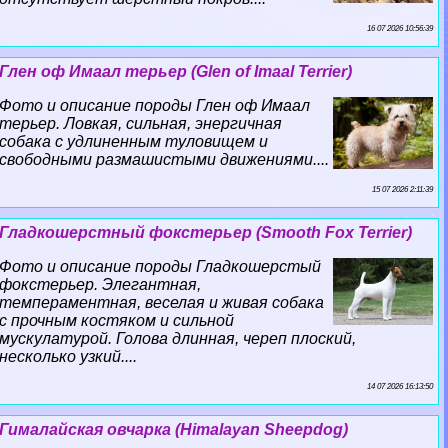
16 07 2026 10:56:39
Глен оф Имаал терьер (Glen of Imaal Terrier)
Фото и описание породы Глен оф Имаал
терьер. Ловкая, сильная, энергичная
собака с удлиненным туловищем и
свободными размашистыми движениями....
15 07 2026 2:11:39
Гладкошерстный фокстерьер (Smooth Fox Terrier)
Фото и описание породы Гладкошерстый
фокстерьер. Элегантная,
темпераментная, веселая и живая собака
с прочным костяком и сильной
мускулатурой. Голова длинная, череп плоский,
несколько узкий....
14 07 2026 16:13:50
Гималайская овчарка (Himalayan Sheepdog)