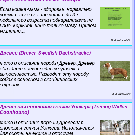
Если кошка-мама - здоровая, нормально
кормящая кошка, то котят до 3-х-
недельного возраста подкармливать не
надо. Кормить надо только маму. Причем
усиленно....
26 06 2026 17:36:45
Древер (Drever, Swedish Dachsbracke)
Фото и описание породы Древер. Древер
обладает превосходным чутьем и
выносливостью. Разводят эту породу
собак в основном в скандинавских
странах....
25 06 2026 5:38:49
Древесная енотовая гончая Уолкера (Treeing Walker
Coonhound)
Фото и описание породы Древесная
енотовая гончая Уолкера. Используется
для охоты на енота и опоссума,