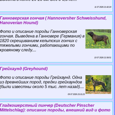
11 07 2026 21:42:24
Ганноверская гончая ( Hannoversher Schweisshund,
Hanoverian Hound)
Фото и описание породы Ганноверская
гончая. Выведена в Ганновере (Германия) в
1820 скрещиванием кельтских гончих с
тяжелыми гончими, работающими по
кровяному следу....
10 07 2026 21:58:51
Грейхаунд (Greyhound)
Фото и описание породы Грейхаунд. Одна
из древнейших пород, предки грейхаундов
(были известны около 5 тыс. лет назад)....
09 07 2026 23:31:23
Гладкошерстный пинчер (Deutscher Pinscher
Mittelschlag): описание породы, внешний вид и фото