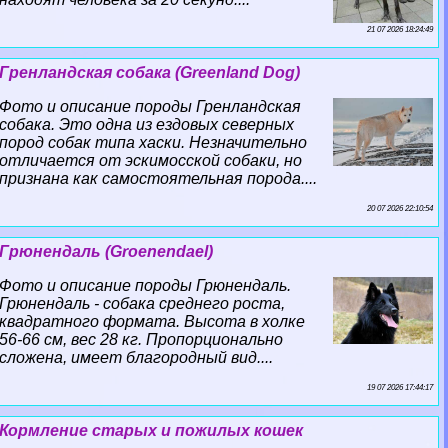
21 07 2026 18:24:49
Гренландская собака (Greenland Dog)
Фото и описание породы Гренландская
собака. Это одна из ездовых северных
пород собак типа хаски. Незначительно
отличается от эскимосской собаки, но
признана как самостоятельная порода....
20 07 2026 22:10:54
Грюнендаль (Groenendael)
Фото и описание породы Грюнендаль.
Грюнендаль - собака среднего роста,
квадратного формата. Высота в холке
56-66 см, вес 28 кг. Пропорционально
сложена, имеет благородный вид....
19 07 2026 17:44:17
Кормление старых и пожилых кошек