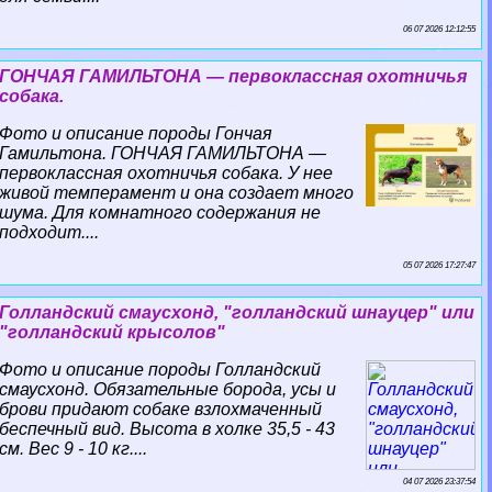
06 07 2026 12:12:55
ГОНЧАЯ ГАМИЛЬТОНА — первоклассная охотничья
собака.
Фото и описание породы Гончая
Гамильтона. ГОНЧАЯ ГАМИЛЬТОНА —
первоклассная охотничья собака. У нее
живой темперамент и она создает много
шума. Для комнатного содержания не
подходит....
05 07 2026 17:27:47
Голландский смаусхонд, "голландский шнауцер" или
"голландский крысолов"
Фото и описание породы Голландский
смаусхонд. Обязательные борода, усы и
брови придают собаке взлохмаченный
беспечный вид. Высота в холке 35,5 - 43
см. Вес 9 - 10 кг....
04 07 2026 23:37:54