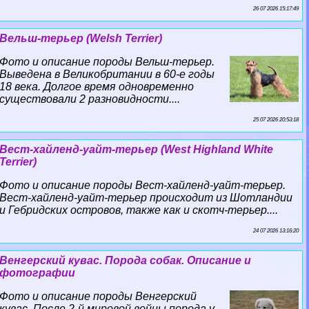
26 07 2026 15:17:49
Вельш-терьер (Welsh Terrier)
Фото и описание породы Вельш-терьер.
Выведена в Великобритании в 60-е годы
18 века. Долгое время одновременно
существовали 2 разновидности....
25 07 2026 20:53:18
Вест-хайленд-уайт-терьер (West Highland White
Terrier)
Фото и описание породы Вест-хайленд-уайт-терьер.
Вест-хайленд-уайт-терьер происходит из Шотландии
и Гебридских островов, также как и скотч-терьер....
24 07 2026 13:16:20
Венгерский кувас. Порода собак. Описание и
фотографии
Фото и описание породы Венгерский
кувас. После 2-й мировой войны порода у