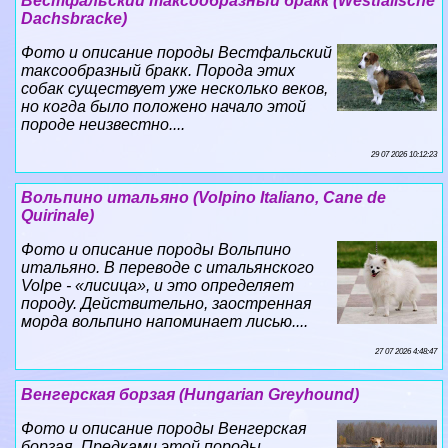
Вестфальский таксообразный бpaкк (Westfalische
Dachsbracke)
Фото и описание породы Вестфальский
таксообразный бpaкк. Порода этих
собак существует уже несколько веков,
но когда было положено начало этой
породе неизвестно....
29 07 2026 10:12:23
Вольпино итальяно (Volpino Italiano, Cane de
Quirinale)
Фото и описание породы Вольпино
итальяно. В переводе с итальянского
Volpe - «лисица», и это определяет
породу. Действительно, заостренная
морда вольпино напоминает лисью....
27 07 2026 4:48:47
Венгерская борзая (Hungarian Greyhound)
Фото и описание породы Венгерская
борзая. Предками этой породы