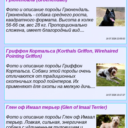
Фото и описание породы Грюнендаль.
Грюнендаль - собака среднего роста,
квадратного формата. Высота в холке
56-66 см, вес 28 кг. Пропорционально
сложена, имеет благородный вид....
16 07 2026 23:55:53
Гриффон Кортальса (Korthals Griffon, Wirehaired
Pointing Griffon)
Фото и описание породы Гриффон
Кортальса. Собаки этой породы очень
отличаются от традиционных
охотничьих пород пойнтеров. Их
применяют для охоты на мелкую дичь....
14 07 2026 19:17:37
Глен оф Имаал терьер (Glen of Imaal Terrier)
Фото и описание породы Глен оф Имаал
терьер. Ловкая, сильная, энергичная
собака с удлиненным туловищем и