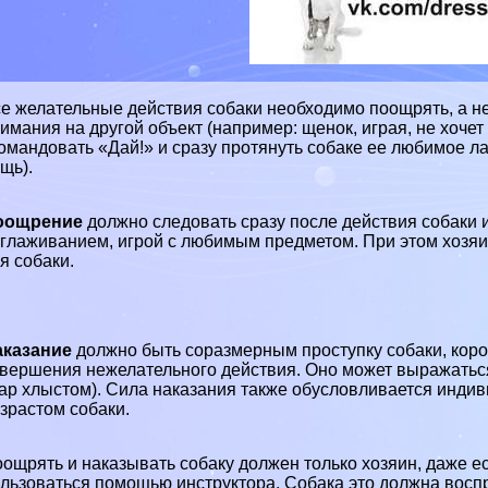
е желательные действия собаки необходимо поощрять, а 
имания на другой объект (например: щенок, играя, не хочет
омaндовать «Дай!» и сразу протянуть собаке ее любимое ла
щь).
оощрение
должно следовать сразу после действия собаки 
глаживанием, игрой с любимым предметом. При этом хозя
я собаки.
аказание
должно быть соразмерным проступку собаки, коро
вершения нежелательного действия. Оно может выражаться
ар хлыстом). Сила наказания также обусловливается инд
зрастом собаки.
ощрять и наказывать собаку должен только хозяин, даже ес
льзоваться помощью инструктора. Собака это должна воспр