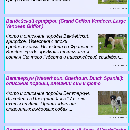
02 08 2026 5:37:23
Вандейский гриффон (Grand Griffon Vendeen, Large
Vendeen Griffon)
Фото и описание породы Вандейский
гриффон. Известна с эпохи
средневековья. Выведена во Франции в
Вандее, среди предков - итальянская
гончая Святого Губерта и нивернейский гриффон....
01 08 2026 0:47:17
Веттерхун (Wetterhoun, Otterhoun, Dutch Spaniel):
описание породы, внешний вид и фото
Фото и описание породы Веттерхун.
Выведена в Нидерландах в 17 в. для
охоты на дичь. Происходит от
старинных выдровых собак....
30 07 2026 7:27:14