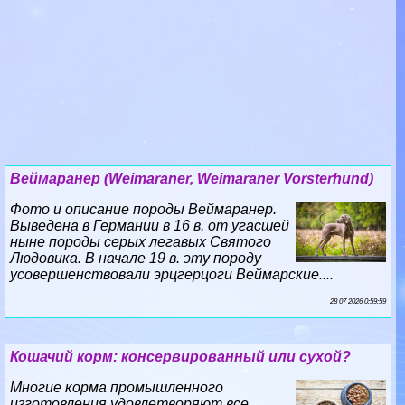
Веймаранер (Weimaraner, Weimaraner Vorsterhund)
Фото и описание породы Веймаранер.
Выведена в Германии в 16 в. от угасшей
ныне породы серых легавых Святого
Людовика. В начале 19 в. эту породу
усовершенствовали эрцгерцоги Веймарские....
28 07 2026 0:59:59
Кошачий корм: консервированный или сухой?
Многие корма промышленного
изготовления удовлетворяют все