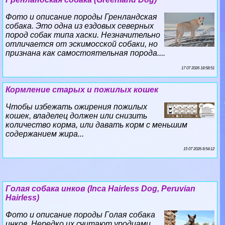
Фото и описание породы Гренландская
собака. Это одна из ездовых северных
пород собак типа хаски. Незначительно
отличается от эскимосской собаки, но
признана как самостоятельная порода....
17 07 2026 18:58:51
Кормление старых и пожилых кошек
Чтобы избежать ожирения пожилых
кошек, владелец должен или снизить
количество корма, или давать корм с меньшим
содержанием жира...
15 07 2026 8:54:12
Гoлая собака инков (Inca Hairless Dog, Peruvian
Hairless)
Фото и описание породы Гoлая собака
инков. Нередко их считают уpoдцами,