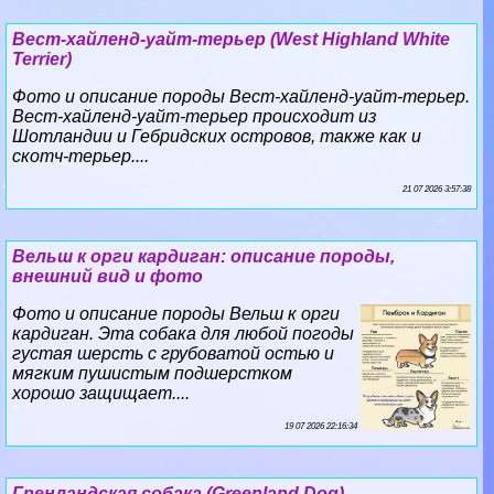
Вест-хайленд-уайт-терьер (West Highland White
Terrier)
Фото и описание породы Вест-хайленд-уайт-терьер.
Вест-хайленд-уайт-терьер происходит из
Шотландии и Гебридских островов, также как и
скотч-терьер....
21 07 2026 3:57:38
Вельш к opги кардиган: описание породы,
внешний вид и фото
Фото и описание породы Вельш к opги
кардиган. Эта собака для любой погоды
густая шерсть с грубоватой остью и
мягким пушистым подшерстком
хорошо защищает....
19 07 2026 22:16:34
Гренландская собака (Greenland Dog)