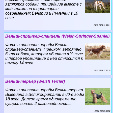
являются собаки, пришедшие вместе с
мадьярами на территорию
современных Венгрии и Румынии в 10
веке....
25 07 2026 16:55:21
Вельш-спрингер-спаниель (Welsh-Springer-Spaniel)
Фото и описание породы Вельш-
спрингер-спаниель. Предком, вероятно
была собака, которая обитала в Уэльсе
и первое упоминание о ней относится к
началу 14 века....
23 07 2026 17:41:50
Вельш-терьер (Welsh Terrier)
Фото и описание породы Вельш-терьер.
Выведена в Великобритании в 60-е годы
18 века. Долгое время одновременно
существовали 2 разновидности....
22 07 2026 9:30:52