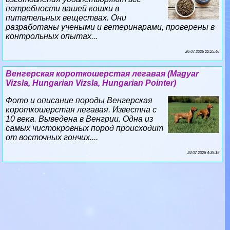
потребности вашей кошки в
питательных веществах. Они
разработаны учеными и ветеринарами, проверены в
контрольных опытах...
26 07 2026 22:25:46
Венгерская короткошерстая легавая (Magyar
Vizsla, Hungarian Vizsla, Hungarian Pointer)
Фото и описание породы Венгерская
короткошерстая легавая. Известна с
10 века. Выведена в Венгрии. Одна из
самых чистокровных пород происходит
от восточных гончих....
24 07 2026 4:35:15