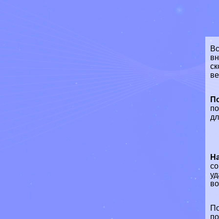
Вс
вн
ск
ве
П
по
дл
Н
со
уд
во
По
по