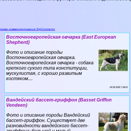
тема комментирования SigComments
Восточноевропейская овчарка (East European
Shepherd)
Фото и описание породы
Восточноевропейская овчарка.
Восточноевропейская овчарка - собака
крепкого сухого типа конституции,
мускулистая, с хорошо развитым
костяком....
04 08 2026 7:38:41
Вандейский бассет-гриффон (Basset Griffon
Vendeen)
Фото и описание породы Вандейский
бассет-гриффон. Существует две
разновидности вандейского бассет-
гриффона: большой и малый....