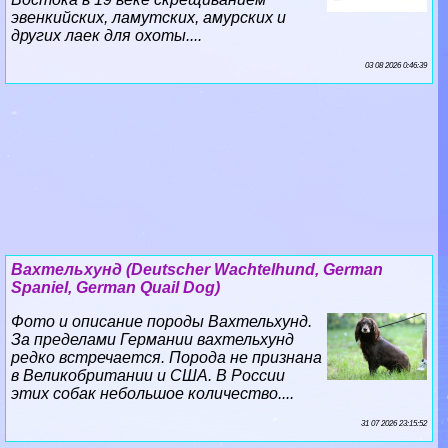
эвенкийских, ламутских, амурских и
других лаек для охоты....
03 08 2026 0:46:39
Вахтельхунд (Deutscher Wachtelhund, German
Spaniel, German Quail Dog)
Фото и описание породы Вахтельхунд.
За пределами Германии вахтельхунд
редко встречается. Порода не признана
в Великобритании и США. В России
этих собак небольшое количество....
31 07 2026 23:15:52