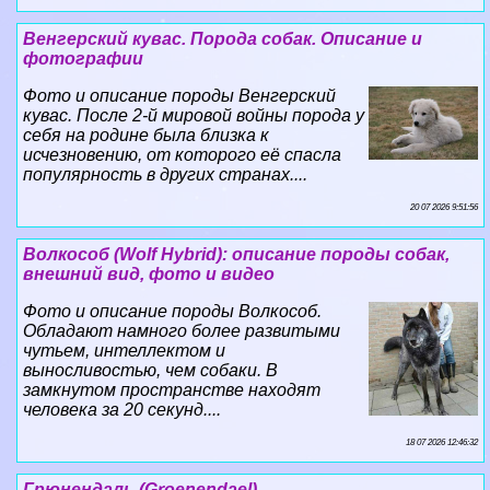
Венгерский кувас. Порода собак. Описание и
фотографии
Фото и описание породы Венгерский
кувас. После 2-й мировой войны порода у
себя на родине была близка к
исчезновению, от которого её спасла
популярность в других странах....
20 07 2026 9:51:56
Волкособ (Wolf Hybrid): описание породы собак,
внешний вид, фото и видео
Фото и описание породы Волкособ.
Обладают намного более развитыми
чутьем, интеллектом и
выносливостью, чем собаки. В
замкнутом прострaнcтве находят
человека за 20 секунд....
18 07 2026 12:46:32
Грюнендаль (Groenendael)