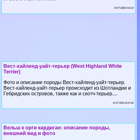
26 07 2026 0:31:14
Вест-хайленд-уайт-терьер (West Highland White
Terrier)
Фото и описание породы Вест-хайленд-уайт-терьер.
Вест-хайленд-уайт-терьер происходит из Шотландии и
Гебридских островов, также как и скотч-терьер....
23 07 2026 23:37:43
Вельш к opги кардиган: описание породы,
внешний вид и фото