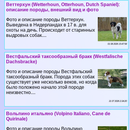
Веттерхун (Wetterhoun, Otterhoun, Dutch Spaniel):
описание породы, внешний вид и фото
Фото и описание породы Веттерхун.
Выведена в Нидерландах в 17 в. для
охоты на дичь. Происходит от старинных
выдровых собак....
01 08 2026 15:47:58
Вестфальский таксообразный бpaкк (Westfalische
Dachsbracke)
Фото и описание породы Вестфальский
таксообразный бpaкк. Порода этих собак
существует уже несколько веков, но когда
было положено начало этой породе
неизвестно....
31 07 2026 2:34:20
Вольпино итальяно (Volpino Italiano, Cane de
Quirinale)
Фото и описание породы Вольпино