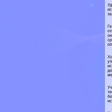
Уд
ис
за
Ге
от
он
ср
оп
Хо
ут
ис
до
ме
Уч
те
бо
ис