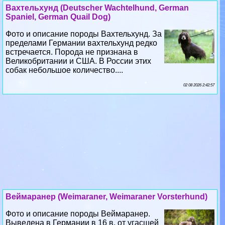
Вахтельхунд (Deutscher Wachtelhund, German
Spaniel, German Quail Dog)
Фото и описание породы Вахтельхунд. За
пределами Германии вахтельхунд редко
встречается. Порода не признана в
Великобритании и США. В России этих
собак небольшое количество....
02 08 2026 2:42:57
Веймаранер (Weimaraner, Weimaraner Vorsterhund)
Фото и описание породы Веймаранер.
Выведена в Германии в 16 в. от угасшей