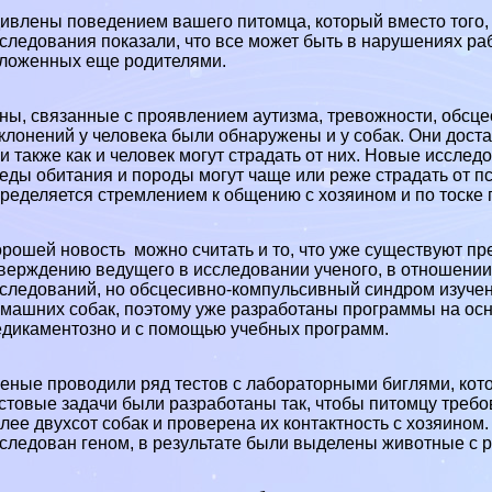
ивлены поведением вашего питомца, который вместо того,
следования показали, что все может быть в нарушениях раб
ложенных еще родителями.
ны, связанные с проявлением аутизма, тревожности, обсце
клонений у человека были обнаружены и у собак. Они дост
и также как и человек могут страдать от них. Новые исслед
еды обитания и породы могут чаще или реже страдать от пс
ределяется стремлением к общению с хозяином и по тоске 
рошей новость можно считать и то, что уже существуют пре
верждению ведущего в исследовании ученого, в отношении 
следований, но обсцесивно-компульсивный синдром изучен
машних собак, поэтому уже разработаны программы на осно
дикаментозно и с помощью учебных программ.
еные проводили ряд тестов с лабораторными биглями, кот
стовые задачи были разработаны так, чтобы питомцу треб
лее двухсот собак и проверена их контактность с хозяино
следован геном, в результате были выделены животные с