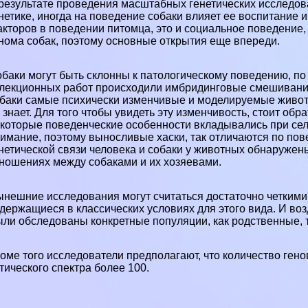
результате проведения масштабных генетических исследов
нетике, иногда на поведение собаки влияет ее воспитание 
кторов в поведении питомца, это и социальное поведение,
нома собак, поэтому основные открытия еще впереди.
баки могут быть склонны к патологическому поведению, по 
лекционных работ происходили имбридинговые смешивания
баки самые психически изменчивые и моделируемые животн
 знает. Для того чтобы увидеть эту изменчивость, стоит об
которые поведенческие особенности вкладывались при селе
имание, поэтому выносливые хаски, так отличаются по пов
нетической связи человека и собаки у животных обнаруже
ношениях между собаками и их хозяевами.
нешние исследования могут считаться достаточно четкими
держащиеся в классических условиях для этого вида. И воз
ли обследованы конкретные популяции, как родственные, та
оме того исследователи предполагают, что количество ген
тического спектра более 100.