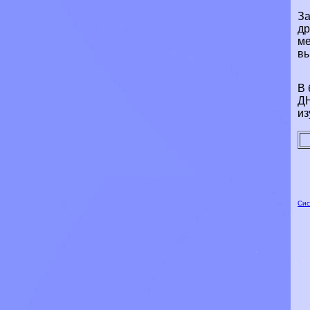
За
др
ме
вы
В 
ДН
из
Сис