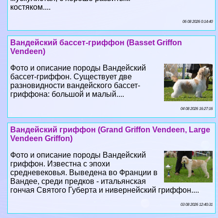
костяком....
06 08 2026 0:14:40
Вандейский бассет-гриффон (Basset Griffon
Vendeen)
Фото и описание породы Вандейский
бассет-гриффон. Существует две
разновидности вандейского бассет-
гриффона: большой и малый....
04 08 2026 16:27:16
Вандейский гриффон (Grand Griffon Vendeen, Large
Vendeen Griffon)
Фото и описание породы Вандейский
гриффон. Известна с эпохи
средневековья. Выведена во Франции в
Вандее, среди предков - итальянская
гончая Святого Губерта и нивернейский гриффон....
03 08 2026 12:40:31