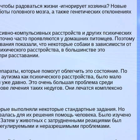
 чтобы радоваться жизни -игнорирует хозяина? Новые
оты головного мозга, а также генетических отклонениях
сивно-компульсивных расстройств и других психических
аточно часто проявляются у домашних питомцев. Поэтому
ования показали, что некоторые собаки в зависимости от
ихического расстройства, в большинстве это
при расставании.
параты, которые помогут облегчить это состояние. По
аутизма как психического расстройства, было мало
 уже давно. Это очень большая проблема среди
ве лечения таких недугов. Они лечатся комплексно
орые выполняли некоторые стандартные задания. Но
овалась для их решения помощь человека. Было изучено
м. Затем у животных с затрудненными реакциями был
 регулируемыми и неразрешимыми проблемами.