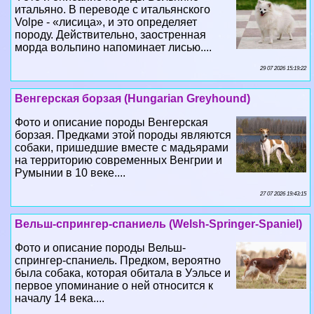
итальяно. В переводе с итальянского
Volpe - «лисица», и это определяет
породу. Действительно, заостренная
морда вольпино напоминает лисью....
29 07 2026 15:19:22
Венгерская борзая (Hungarian Greyhound)
Фото и описание породы Венгерская
борзая. Предками этой породы являются
собаки, пришедшие вместе с мадьярами
на территорию современных Венгрии и
Румынии в 10 веке....
27 07 2026 19:43:15
Вельш-спрингер-спаниель (Welsh-Springer-Spaniel)
Фото и описание породы Вельш-
спрингер-спаниель. Предком, вероятно
была собака, которая обитала в Уэльсе и
первое упоминание о ней относится к
началу 14 века....