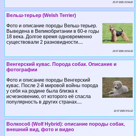
25 07 2026 15:54:22
Вельш-терьер (Welsh Terrier)
Фото и описание породы Вельш-терьер.
Выведена в Великобритании в 60-е годы
18 века. Долгое время одновременно
существовали 2 разновидности....
24 07 2026 19:53:33
Венгерский кувас. Порода собак. Описание и
фотографии
Фото и описание породы Венгерский
кувас. После 2-й мировой войны порода
у себя на родине была близка к
исчезновению, от которого её спасла
популярность в других странах....
22 07 2026 9:51:12
Волкособ (Wolf Hybrid): описание породы собак,
внешний вид, фото и видео