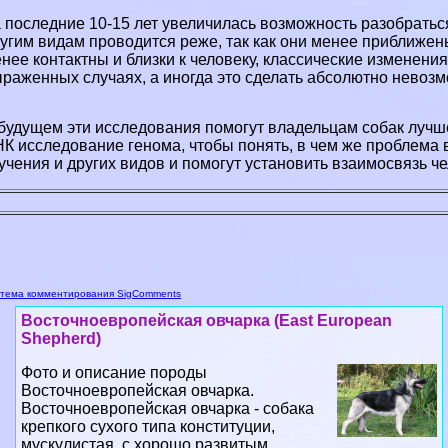
 последние 10-15 лет увеличилась возможность разобратьс
угим видам проводится реже, так как они менее приближены 
нее контактны и близки к человеку, классические изменени
раженных случаях, а иногда это сделать абсолютно невозм
будущем эти исследования помогут владельцам собак лучше
К исследование генома, чтобы понять, в чем же проблема в
учения и других видов и помогут установить взаимосвязь 
тема комментирования SigComments
Восточноевропейская овчарка (East European
Shepherd)
Фото и описание породы
Восточноевропейская овчарка.
Восточноевропейская овчарка - собака
крепкого сухого типа конституции,
мускулистая, с хорошо развитым