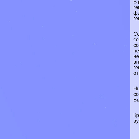
В 
ге
фа
ге
Со
се
со
не
не
вн
ге
от
Ны
со
Бы
Кр
ау