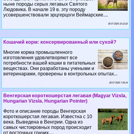
ныне породы серых легавых Святого
Людовика. В начале 19 в. эту породу
усовершенствовали эрцгерцоги Веймарские....
30 07 2026 10:12:22
Кошачий корм: консервированный или сухой?
Многие корма промышленного
изготовления удовлетворяют все
потребности вашей кошки в питательных
веществах. Они разработаны учеными и
ветеринарами, проверены в контрольных опытах...
28 07 2026 7:34:14
Венгерская короткошерстая легавая (Magyar Vizsla,
Hungarian Vizsla, Hungarian Pointer)
Фото и описание породы Венгерская
короткошерстая легавая. Известна с 10
века. Выведена в Венгрии. Одна из
самых чистокровных пород происходит
от восточных гончих....