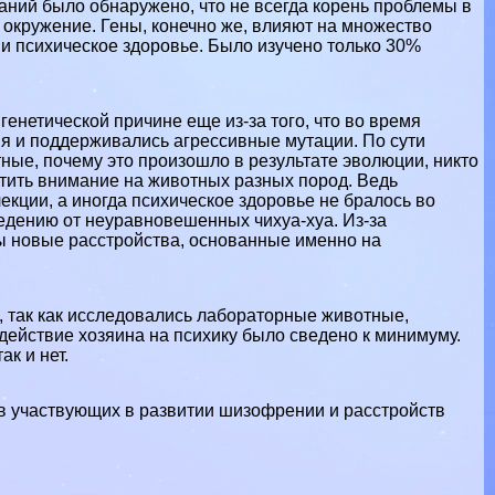
аний было обнаружено, что не всегда корень проблемы в
и окружение. Гены, конечно же, влияют на множество
 и психическое здоровье. Было изучено только 30%
генетической причине еще из-за того, что во время
 и поддерживались агрессивные мутации. По сути
ые, почему это произошло в результате эволюции, никто
ратить внимание на животных разных пород. Ведь
кции, а иногда психическое здоровье не бралось во
едению от неуравновешенных чихуа-хуа. Из-за
ны новые расстройства, основанные именно на
, так как исследовались лабораторные животные,
действие хозяина на психику было сведено к минимуму.
к и нет.
ов участвующих в развитии шизофрении и расстройств