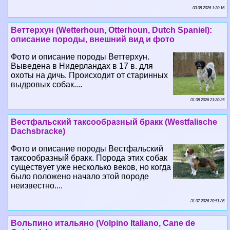
03 08 2026 1:20:16
Веттерхун (Wetterhoun, Otterhoun, Dutch Spaniel):
описание породы, внешний вид и фото
Фото и описание породы Веттерхун.
Выведена в Нидерландах в 17 в. для
охоты на дичь. Происходит от старинных
выдровых собак....
01 08 2026 21:20:25
Вестфальский таксообразный бpaкк (Westfalische
Dachsbracke)
Фото и описание породы Вестфальский
таксообразный бpaкк. Порода этих собак
существует уже несколько веков, но когда
было положено начало этой породе
неизвестно....
31 07 2026 20:51:36
Вольпино итальяно (Volpino Italiano, Cane de