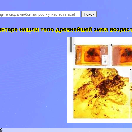
янтаре нашли тело древнейшей змеи возрас
39