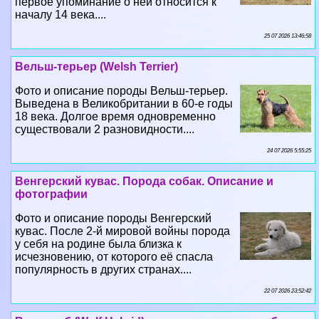
первое упоминание о ней относится к
началу 14 века....
25 07 2026 13:46:58
Вельш-терьер (Welsh Terrier)
Фото и описание породы Вельш-терьер.
Выведена в Великобритании в 60-е годы
18 века. Долгое время одновременно
существовали 2 разновидности....
24 07 2026 5:55:25
Венгерский кувас. Порода собак. Описание и
фотографии
Фото и описание породы Венгерский
кувас. После 2-й мировой войны порода
у себя на родине была близка к
исчезновению, от которого её спасла
популярность в других странах....
22 07 2026 23:52:42