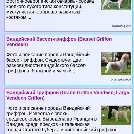
Восточноевропейская овчарка - собака
крепкого сухого типа конституции,
мускулистая, с хорошо развитым
костяком....
06 08 2026 8:52:21
Вандейский бассет-гриффон (Basset Griffon
Vendeen)
Фото и описание породы Вандейский
бассет-гриффон. Существует две
разновидности вандейского бассет-
гриффона: большой и малый....
04 08 2026 21:56:28
Вандейский гриффон (Grand Griffon Vendeen, Large
Vendeen Griffon)
Фото и описание породы Вандейский
гриффон. Известна с эпохи
средневековья. Выведена во Франции в
Вандее, среди предков - итальянская
гончая Святого Губерта и нивернейский гриффон....