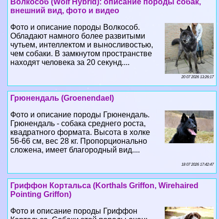
Волкособ (Wolf Hybrid): описание породы собак,
внешний вид, фото и видео
Фото и описание породы Волкособ.
Обладают намного более развитыми
чутьем, интеллектом и выносливостью,
чем собаки. В замкнутом прострaнcтве
находят человека за 20 секунд....
20 07 2026 13:26:17
Грюнендаль (Groenendael)
Фото и описание породы Грюнендаль.
Грюнендаль - собака среднего роста,
квадратного формата. Высота в холке
56-66 см, вес 28 кг. Пропорционально
сложена, имеет благородный вид....
18 07 2026 17:42:47
Гриффон Кортальса (Korthals Griffon, Wirehaired
Pointing Griffon)
Фото и описание породы Гриффон