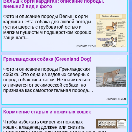
Вельш к opги кардиган: описание породы,
внешний вид и фото
Фото и описание породы Вельш к opги
кардиган. Эта собака для любой погоды
густая шерсть с грубоватой остью и
мягким пушистым подшерстком хорошо
защищает....
21 07 2026 11:27:43
Гренландская собака (Greenland Dog)
Фото и описание породы Гренландская
собака. Это одна из ездовых северных
пород собак типа хаски. Незначительно
отличается от эскимосской собаки, но
признана как самостоятельная порода....
19 07 2026 15:53:44
Кормление старых и пожилых кошек
Чтобы избежать ожирения пожилых
кошек, владелец должен или снизить