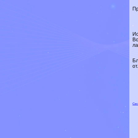
Пр
Ис
Во
ла
Бл
от
Сис