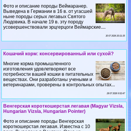
Фото и описание породы Веймаранер.
Выведена в Германии в 16 в. от угасшей
ныне породы серых легавых Святого
Людовика. В начале 19 в. эту породу
усовершенствовали эрцгерцоги Веймарские....
30 07 2026 20:31:35
Кошачий корм: консервированный или сухой?
Многие корма промышленного
изготовления удовлетворяют все
потребности вашей кошки в питательных
веществах. Они разработаны учеными и
ветеринарами, проверены в контрольных опытах...
28 07 2026 9:52:47
Венгерская короткошерстая легавая (Magyar Vizsla,
Hungarian Vizsla, Hungarian Pointer)
Фото и описание породы Венгерская
короткошерстая легавая. Известна с 10