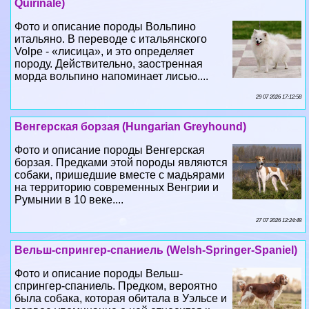
Quirinale)
Фото и описание породы Вольпино
итальяно. В переводе с итальянского
Volpe - «лисица», и это определяет
породу. Действительно, заостренная
морда вольпино напоминает лисью....
29 07 2026 17:12:58
Венгерская борзая (Hungarian Greyhound)
Фото и описание породы Венгерская
борзая. Предками этой породы являются
собаки, пришедшие вместе с мадьярами
на территорию современных Венгрии и
Румынии в 10 веке....
27 07 2026 12:24:48
Вельш-спрингер-спаниель (Welsh-Springer-Spaniel)
Фото и описание породы Вельш-
спрингер-спаниель. Предком, вероятно
была собака, которая обитала в Уэльсе и