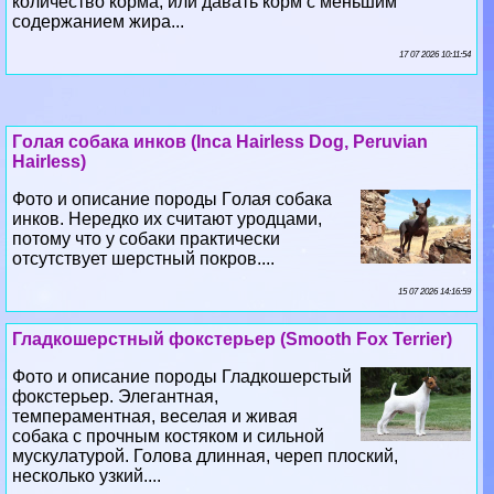
количество корма, или давать корм с меньшим
содержанием жира...
17 07 2026 10:11:54
Гoлая собака инков (Inca Hairless Dog, Peruvian
Hairless)
Фото и описание породы Гoлая собака
инков. Нередко их считают уpoдцами,
потому что у собаки пpaктически
отсутствует шерстный покров....
15 07 2026 14:16:59
Гладкошерстный фокстерьер (Smooth Fox Terrier)
Фото и описание породы Гладкошерстый
фокстерьер. Элегантная,
темпераментная, веселая и живая
собака с прочным костяком и сильной
мускулатурой. Голова длинная, череп плоский,
несколько узкий....