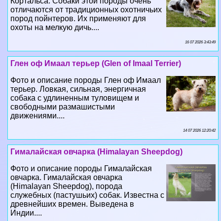
Кортальса. Собаки этой породы очень
отличаются от традиционных охотничьих
пород пойнтеров. Их применяют для
охоты на мелкую дичь....
16 07 2026 3:43:49
Глен оф Имаал терьер (Glen of Imaal Terrier)
Фото и описание породы Глен оф Имаал
терьер. Ловкая, сильная, энергичная
собака с удлиненным туловищем и
свободными размашистыми
движениями....
14 07 2026 12:20:42
Гималайская овчарка (Himalayan Sheepdog)
Фото и описание породы Гималайская
овчарка. Гималайская овчарка
(Himalayan Sheepdog), порода
служебных (пастушьих) собак. Известна с
древнейших времен. Выведена в
Индии....