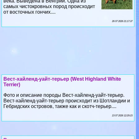
века. Выведена в Венгрии. Одна из
самых чистокровных пород происходит
от восточных гончих....
26 07 2026 21:17:37
Вест-хайленд-уайт-терьер (West Highland White
Terrier)
Фото и описание породы Вест-хайленд-уайт-терьер.
Вест-хайленд-уайт-терьер происходит из Шотландии и
Гебридских островов, также как и скотч-терьер....
23 07 2026 12:29:15