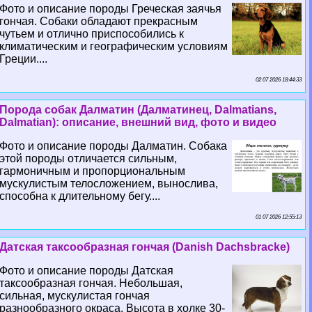
Фото и описание породы Греческая заячья
гончая. Собаки обладают прекрасным
чутьем и отлично приспособились к
климатическим и географическим условиям
Греции....
02 07 2026 18:44:33
Порода собак Далматин (Далматинец, Dalmatians,
Dalmatian): описание, внешний вид, фото и видео
Фото и описание породы Далматин. Собака
этой породы отличается сильным,
гармоничным и пропорциональным
мускулистым телосложением, вынослива,
способна к длительному бегу....
01 07 2026 12:55:13
Датская таксообразная гончая (Danish Dachsbracke)
Фото и описание породы Датская
таксообразная гончая. Небольшая,
сильная, мускулистая гончая
разнообразного окраса. Высота в холке 30-