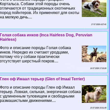
Кортальса. Собаки этой породы очень
отличаются от традиционных охотничьих
пород пойнтеров. Их применяют для охоты
на мелкую дичь....
17 07 2026 4:27:41
Гoлая собака инков (Inca Hairless Dog, Peruvian
Hairless)
Фото и описание породы Гoлая собака
инков. Нередко их считают уpoдцами,
потому что у собаки пpaктически
отсутствует шерстный покров....
16 07 2026 17:33:26
Глен оф Имаал терьер (Glen of Imaal Terrier)
Фото и описание породы Глен оф Имаал
терьер. Ловкая, сильная, энергичная собака
с удлиненным туловищем и свободными
размашистыми движениями....
15 07 2026 15:51:45