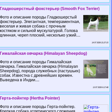
Гладкошерстный фокстерьер (Smooth Fox Terrier)
Фото и описание породы Гладкошерстый
фокстерьер. Элегантная, темпераментная,
веселая и живая собака с прочным
костяком и сильной мускулатурой. Голова
длинная, череп плоский, несколько узкий....
14 07 2026 21:27:15
Гималайская овчарка (Himalayan Sheepdog)
Фото и описание породы Гималайская
овчарка. Гималайская овчарка (Himalayan
Sheepdog), порода служебных (пастушьих)
собак. Известна с древнейших времен.
Выведена в Индии....
13 07 2026 6:17:48
Герта-пойнтер (Hertha Pointer)
Фото и описание породы Герта-пойнтер.
Крепкая собака атлетического сложения