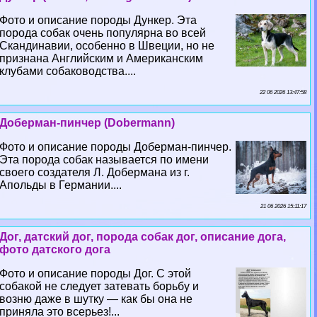
Фото и описание породы Дункер. Эта
порода собак очень популярна во всей
Скандинавии, особенно в Швеции, но не
признана Английским и Американским
клубами собаководства....
22 06 2026 13:47:58
Доберман-пинчер (Dobermann)
Фото и описание породы Доберман-пинчер.
Эта порода собак называется по имени
своего создателя Л. Добермана из г.
Апольды в Германии....
21 06 2026 15:11:17
Дог, датский дог, порода собак дог, описание дога,
фото датского дога
Фото и описание породы Дог. С этой
собакой не следует затевать борьбу и
возню даже в шутку — как бы она не
приняла это всерьез!...