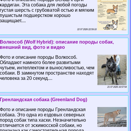
кардиган. Эта собака для любой погоды
густая шерсть с грубоватой остью и мягким
пушистым подшерстком хорошо
защищает....
22 07 2026 22:59:33
Волкособ (Wolf Hybrid): описание породы собак,
внешний вид, фото и видео
Фото и описание породы Волкособ.
Обладают намного более развитыми
чутьем, интеллектом и выносливостью, чем
собаки. В замкнутом прострaнcтве находят
человека за 20 секунд....
21 07 2026 16:57:54
Гренландская собака (Greenland Dog)
Фото и описание породы Гренландская
собака. Это одна из ездовых северных
пород собак типа хаски. Незначительно
отличается от эскимосской собаки, но
признана как самостоятельная порода....