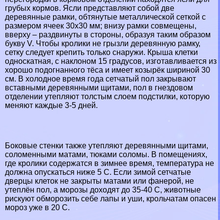
грубых кормов. Ясли представляют собой две
деревянные рамки, обтянутые металлической сеткой с
размером ячеек 30х30 мм; внизу рамки совмещены,
вверху – раздвинуты в стороны, образуя таким образом
букву V. Чтобы кролики не грызли деревянную рамку,
сетку следует крепить только снаружи. Крыша клетки
односкатная, с наклоном 15 градусов, изготавливается из
хорошо подогнанного тёса и имеет козырёк шириной 30
см. В холодное время года сетчатый пол закрывают
вставными деревянными щитами, пол в гнездовом
отделении утепляют толстым слоем подстилки, которую
меняют каждые 3-5 дней.
Боковые стенки также утепляют деревянными щитами,
соломенными матами, тюками соломы. В помещениях,
где кролики содержатся в зимнее время, температура не
должна опускаться ниже 5 С. Если зимой сетчатые
дверцы клеток не закрыты матами или фанерой, не
утеплён пол, а морозы доходят до 35-40 С, животные
рискуют обморозить себе лапы и уши, крольчатам опасен
мороз уже в 20 С.