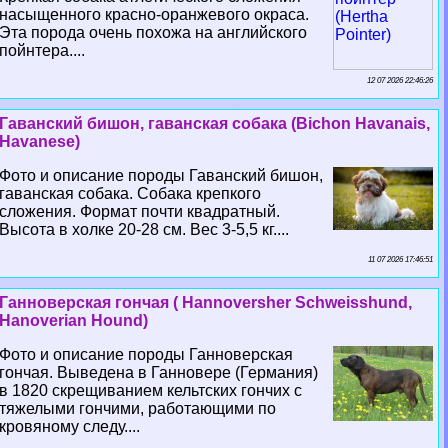
насыщенного красно-оранжевого окраса.
Эта порода очень похожа на английского
пойнтера....
12 07 2026 22:46:26
Гаванский бишон, гаванская собака (Bichon Havanais,
Havanese)
Фото и описание породы Гаванский бишон,
гаванская собака. Собака крепкого
сложения. Формат почти квадратный.
Высота в холке 20-28 см. Вес 3-5,5 кг....
11 07 2026 17:46:51
Ганноверская гончая ( Hannoversher Schweisshund,
Hanoverian Hound)
Фото и описание породы Ганноверская
гончая. Выведена в Ганновере (Германия)
в 1820 скрещиванием кельтских гончих с
тяжелыми гончими, работающими по
кровяному следу....