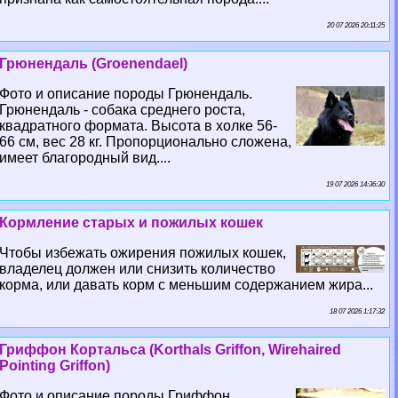
20 07 2026 20:11:25
Грюнендаль (Groenendael)
Фото и описание породы Грюнендаль.
Грюнендаль - собака среднего роста,
квадратного формата. Высота в холке 56-
66 см, вес 28 кг. Пропорционально сложена,
имеет благородный вид....
19 07 2026 14:36:30
Кормление старых и пожилых кошек
Чтобы избежать ожирения пожилых кошек,
владелец должен или снизить количество
корма, или давать корм с меньшим содержанием жира...
18 07 2026 1:17:32
Гриффон Кортальса (Korthals Griffon, Wirehaired
Pointing Griffon)
Фото и описание породы Гриффон