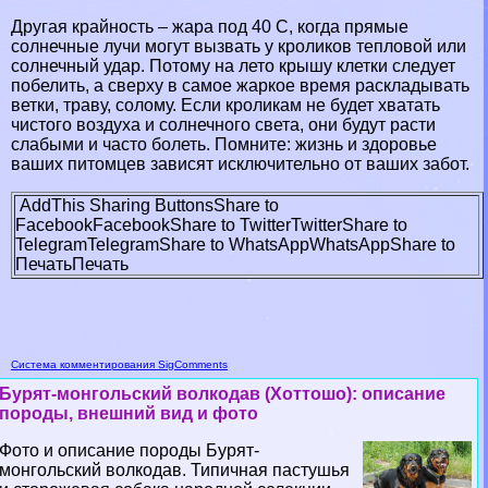
Другая крайность – жара под 40 С, когда прямые
солнечные лучи могут вызвать у кроликов тепловой или
солнечный удар. Потому на лето крышу клетки следует
побелить, а сверху в самое жаркое время раскладывать
ветки, траву, солому. Если кроликам не будет хватать
чистого воздуха и солнечного света, они будут расти
слабыми и часто болеть. Помните: жизнь и здоровье
ваших питомцев зависят исключительно от ваших забот.
AddThis Sharing Buttons
Share to
Facebook
Facebook
Share to Twitter
Twitter
Share to
Telegram
Telegram
Share to WhatsApp
WhatsApp
Share to
Печать
Печать
Система комментирования SigComments
Бурят-монгольский волкодав (Хоттошо): описание
породы, внешний вид и фото
Фото и описание породы Бурят-
монгольский волкодав. Типичная пастушья