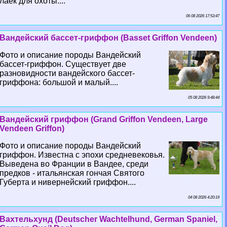
лаек для охоты....
06 08 2026 17:53:47
Вандейский бассет-гриффон (Basset Griffon Vendeen)
Фото и описание породы Вандейский
бассет-гриффон. Существует две
разновидности вандейского бассет-
гриффона: большой и малый....
05 08 2026 9:48:44
Вандейский гриффон (Grand Griffon Vendeen, Large
Vendeen Griffon)
Фото и описание породы Вандейский
гриффон. Известна с эпохи средневековья.
Выведена во Франции в Вандее, среди
предков - итальянская гончая Святого
Губерта и нивернейский гриффон....
04 08 2026 4:20:19
Вахтельхунд (Deutscher Wachtelhund, German Spaniel,