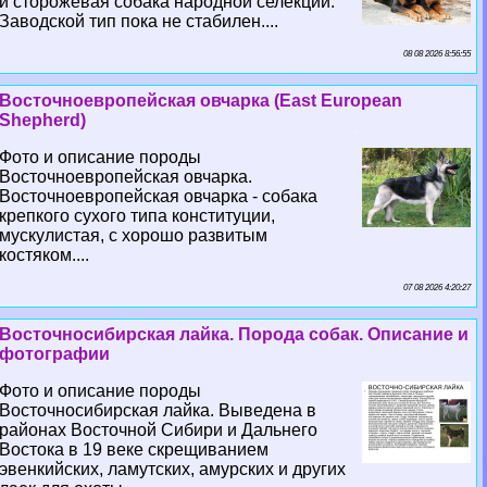
и сторожевая собака народной селекции.
Заводской тип пока не стабилен....
08 08 2026 8:56:55
Восточноевропейская овчарка (East European
Shepherd)
Фото и описание породы
Восточноевропейская овчарка.
Восточноевропейская овчарка - собака
крепкого сухого типа конституции,
мускулистая, с хорошо развитым
костяком....
07 08 2026 4:20:27
Восточносибирская лайка. Порода собак. Описание и
фотографии
Фото и описание породы
Восточносибирская лайка. Выведена в
районах Восточной Сибири и Дальнего
Востока в 19 веке скрещиванием
эвенкийских, ламутских, амурских и других