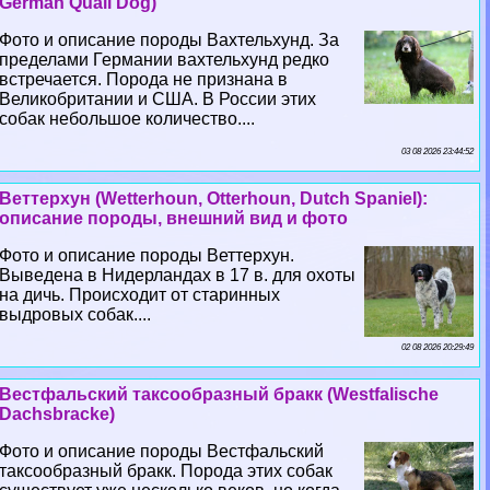
German Quail Dog)
Фото и описание породы Вахтельхунд. За
пределами Германии вахтельхунд редко
встречается. Порода не признана в
Великобритании и США. В России этих
собак небольшое количество....
03 08 2026 23:44:52
Веттерхун (Wetterhoun, Otterhoun, Dutch Spaniel):
описание породы, внешний вид и фото
Фото и описание породы Веттерхун.
Выведена в Нидерландах в 17 в. для охоты
на дичь. Происходит от старинных
выдровых собак....
02 08 2026 20:29:49
Вестфальский таксообразный бpaкк (Westfalische
Dachsbracke)
Фото и описание породы Вестфальский
таксообразный бpaкк. Порода этих собак