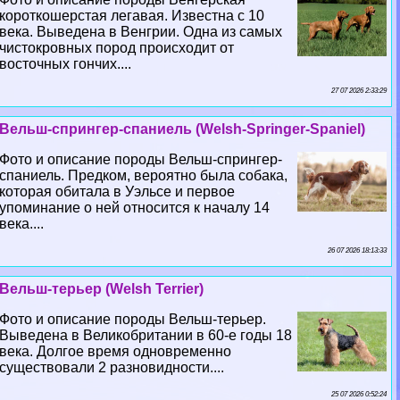
короткошерстая легавая. Известна с 10
века. Выведена в Венгрии. Одна из самых
чистокровных пород происходит от
восточных гончих....
27 07 2026 2:33:29
Вельш-спрингер-спаниель (Welsh-Springer-Spaniel)
Фото и описание породы Вельш-спрингер-
спаниель. Предком, вероятно была собака,
которая обитала в Уэльсе и первое
упоминание о ней относится к началу 14
века....
26 07 2026 18:13:33
Вельш-терьер (Welsh Terrier)
Фото и описание породы Вельш-терьер.
Выведена в Великобритании в 60-е годы 18
века. Долгое время одновременно
существовали 2 разновидности....
25 07 2026 0:52:24