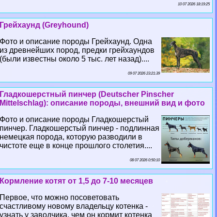
10 07 2026 18:19:25
Грейхаунд (Greyhound)
Фото и описание породы Грейхаунд. Одна
из древнейших пород, предки грейхаундов
(были известны около 5 тыс. лет назад)....
09 07 2026 23:21:39
Гладкошерстный пинчер (Deutscher Pinscher
Mittelschlag): описание породы, внешний вид и фото
Фото и описание породы Гладкошерстый
пинчер. Гладкошерстый пинчер - подлинная
немецкая порода, которую разводили в
чистоте еще в конце прошлого столетия....
08 07 2026 0:50:10
Кормление котят от 1,5 до 7-10 месяцев
Первое, что можно посоветовать
счастливому новому владельцу котенка -
узнать у заводчика, чем он кормит котенка