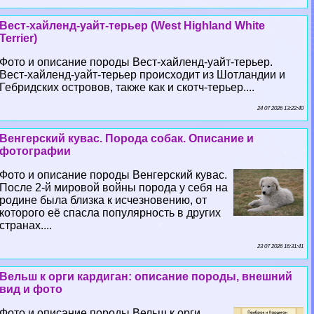
Вест-хайленд-уайт-терьер (West Highland White
Terrier)
Фото и описание породы Вест-хайленд-уайт-терьер.
Вест-хайленд-уайт-терьер происходит из Шотландии и
Гебридских островов, также как и скотч-терьер....
24 07 2026 13:22:40
Венгерский кувас. Порода собак. Описание и
фотографии
Фото и описание породы Венгерский кувас.
После 2-й мировой войны порода у себя на
родине была близка к исчезновению, от
которого её спасла популярность в других
странах....
23 07 2026 16:31:41
Вельш к opги кардиган: описание породы, внешний
вид и фото
Фото и описание породы Вельш к opги