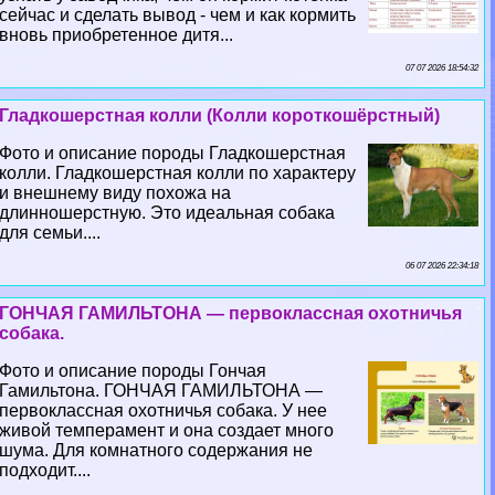
сейчас и сделать вывод - чем и как кормить
вновь приобретенное дитя...
07 07 2026 18:54:32
Гладкошерстная колли (Колли короткошёрстный)
Фото и описание породы Гладкошерстная
колли. Гладкошерстная колли по хаpaктеру
и внешнему виду похожа на
длинношерстную. Это идеальная собака
для семьи....
06 07 2026 22:34:18
ГОНЧАЯ ГАМИЛЬТОНА — первоклассная охотничья
собака.
Фото и описание породы Гончая
Гамильтона. ГОНЧАЯ ГАМИЛЬТОНА —
первоклассная охотничья собака. У нее
живой темперамент и она создает много
шума. Для комнатного содержания не
подходит....