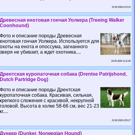
25 06 2026 6:15:19
Древесная енотовая гончая Уолкера (Treeing Walker
Coonhound)
Фото и описание породы Древесная
енотовая гончая Уолкера. Используется для
охоты на енота и опоссума, загнанного
зверя не убивает, а ждет охотника....
24 06 2026 11:11:28
Дрентская куропаточная собака (Drentse Patrijshond,
Dutch Partridge Dog)
Фото и описание породы Дрентская
куропаточная собака. Красивая, сильная,
крепкого сложения с красивой, некрупной
головой. Высота в холке 58-66 см, вес 21-23
кг....
23 06 2026 6:55:17
Дункер (Dunker, Norwegian Hound)