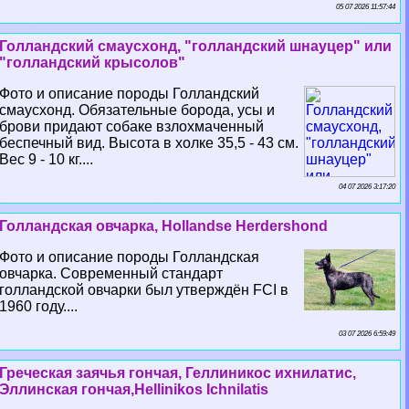
05 07 2026 11:57:44
Голландский смаусхонд, "голландский шнауцер" или
"голландский крысолов"
Фото и описание породы Голландский
смаусхонд. Обязательные борода, усы и
брови придают собаке взлохмаченный
беспечный вид. Высота в холке 35,5 - 43 см.
Вес 9 - 10 кг....
04 07 2026 3:17:20
Голландская овчарка, Hollandse Herdershond
Фото и описание породы Голландская
овчарка. Современный стандарт
голландской овчарки был утверждён FCI в
1960 году....
03 07 2026 6:59:49
Греческая заячья гончая, Геллиникос ихнилатис,
Эллинская гончая,Hellinikos Ichnilatis