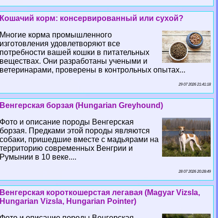
Кошачий корм: консервированный или сухой?
Многие корма промышленного
изготовления удовлетворяют все
потребности вашей кошки в питательных
веществах. Они разработаны учеными и
ветеринарами, проверены в контрольных опытах...
29 07 2026 21:41:18
Венгерская борзая (Hungarian Greyhound)
Фото и описание породы Венгерская
борзая. Предками этой породы являются
собаки, пришедшие вместе с мадьярами на
территорию современных Венгрии и
Румынии в 10 веке....
28 07 2026 20:28:49
Венгерская короткошерстая легавая (Magyar Vizsla,
Hungarian Vizsla, Hungarian Pointer)
Фото и описание породы Венгерская