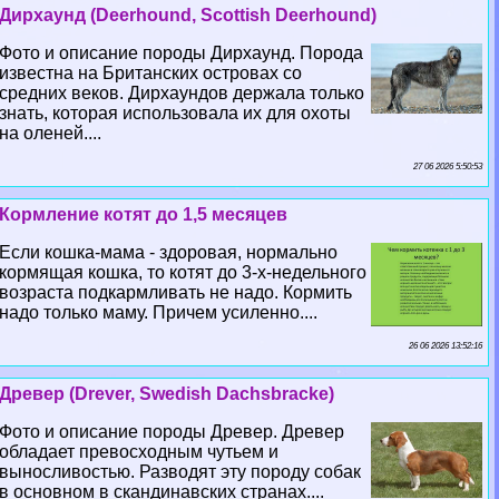
Дирхаунд (Deerhound, Scottish Deerhound)
Фото и описание породы Дирхаунд. Порода
известна на Британских островах со
средних веков. Дирхаундов держала только
знать, которая использовала их для охоты
на оленей....
27 06 2026 5:50:53
Кормление котят до 1,5 месяцев
Если кошка-мама - здоровая, нормально
кормящая кошка, то котят до 3-х-недельного
возраста подкармливать не надо. Кормить
надо только маму. Причем усиленно....
26 06 2026 13:52:16
Древер (Drever, Swedish Dachsbracke)
Фото и описание породы Древер. Древер
обладает превосходным чутьем и
выносливостью. Разводят эту породу собак
в основном в скандинавских странах....