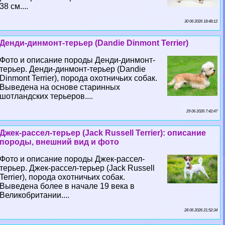
38 см....
30 06 2026 18:48:12
Денди-динмонт-терьер (Dandie Dinmont Terrier)
Фото и описание породы Денди-динмонт-
терьер. Денди-динмонт-терьер (Dandie
Dinmont Terrier), порода охотничьих собак.
Выведена на основе старинных
шотландских терьеров....
29 06 2026 7:42:47
Джек-рассел-терьер (Jack Russell Terrier): описание
породы, внешний вид и фото
Фото и описание породы Джек-рассел-
терьер. Джек-рассел-терьер (Jack Russell
Terrier), порода охотничьих собак.
Выведена более в начале 19 века в
Великобритании....
28 06 2026 21:52:34