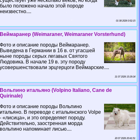
существует уже несколько веков, но когда
было положено начало этой породе
неизвестно....
01 08 2026 0:52:15
Веймаранер (Weimaraner, Weimaraner Vorsterhund)
Фото и описание породы Веймаранер.
Выведена в Германии в 16 в. от угасшей
ныне породы серых легавых Святого
Людовика. В начале 19 в. эту породу
усовершенствовали эрцгерцоги Веймарские....
31 07 2026 15:39:34
Вольпино итальяно (Volpino Italiano, Cane de
Quirinale)
Фото и описание породы Вольпино
итальяно. В переводе с итальянского Volpe
- «лисица», и это определяет породу.
Действительно, заостренная морда
вольпино напоминает лисью....
30 07 2026 20:41:51