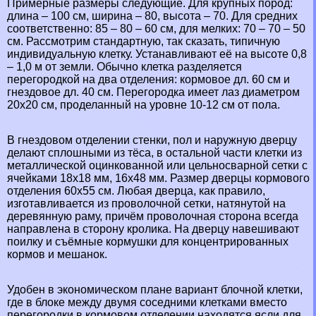
Примерные размеры следующие. Для крупных пород:
длина – 100 см, ширина – 80, высота – 70. Для средних
соответственно: 85 – 80 – 60 см, для мелких: 70 – 70 – 50
см. Рассмотрим стандартную, так сказать, типичную
индивидуальную клетку. Устанавливают её на высоте 0,8
– 1,0 м от земли. Обычно клетка разделяется
перегородкой на два отделения: кормовое дл. 60 см и
гнездовое дл. 40 см. Перегородка имеет лаз диаметром
20х20 см, проделанный на уровне 10-12 см от пола.
В гнездовом отделении стенки, пол и наружную дверцу
делают сплошными из тёса, в остальной части клетки из
металлической оцинкованной или цельносварной сетки с
ячейками 18х18 мм, 16х48 мм. Размер дверцы кормового
отделения 60х55 см. Любая дверца, как правило,
изготавливается из проволочной сетки, натянутой на
деревянную раму, причём проволочная сторона всегда
направлена в сторону кролика. На дверцу навешивают
поилку и съёмные кормушки для концентрированных
кормов и мешанок.
Удобен в экономическом плане вариант блочной клетки,
где в блоке между двумя соседними клетками вместо
перегородки в кормовом отделении находятся ясли для