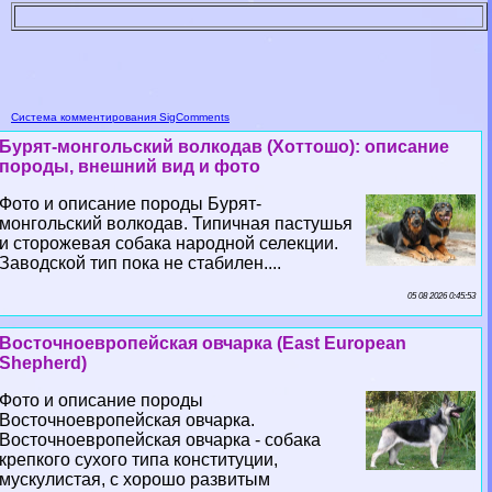
Система комментирования SigComments
Бурят-монгольский волкодав (Хоттошо): описание
породы, внешний вид и фото
Фото и описание породы Бурят-
монгольский волкодав. Типичная пастушья
и сторожевая собака народной селекции.
Заводской тип пока не стабилен....
05 08 2026 0:45:53
Восточноевропейская овчарка (East European
Shepherd)
Фото и описание породы
Восточноевропейская овчарка.
Восточноевропейская овчарка - собака
крепкого сухого типа конституции,
мускулистая, с хорошо развитым