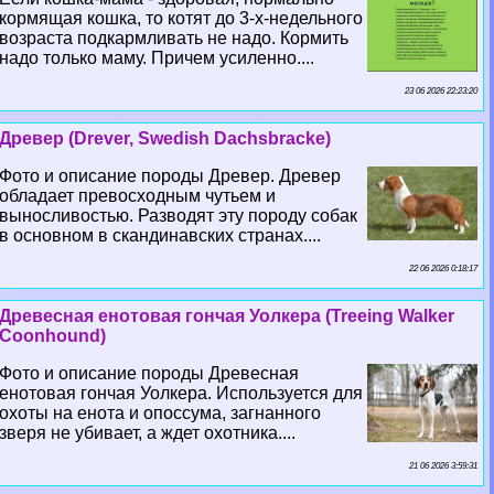
кормящая кошка, то котят до 3-х-недельного
возраста подкармливать не надо. Кормить
надо только маму. Причем усиленно....
23 06 2026 22:23:20
Древер (Drever, Swedish Dachsbracke)
Фото и описание породы Древер. Древер
обладает превосходным чутьем и
выносливостью. Разводят эту породу собак
в основном в скандинавских странах....
22 06 2026 0:18:17
Древесная енотовая гончая Уолкера (Treeing Walker
Coonhound)
Фото и описание породы Древесная
енотовая гончая Уолкера. Используется для
охоты на енота и опоссума, загнанного
зверя не убивает, а ждет охотника....
21 06 2026 3:59:31