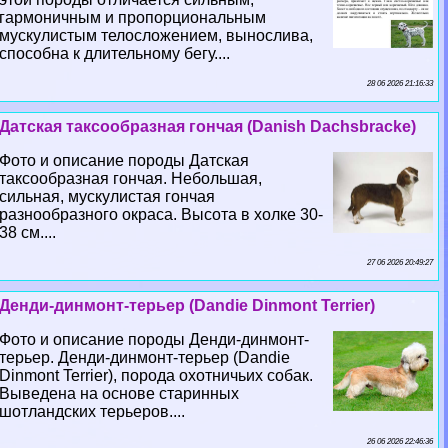
гармоничным и пропорциональным
мускулистым телосложением, вынослива,
способна к длительному бегу....
28 06 2026 21:16:33
Датская таксообразная гончая (Danish Dachsbracke)
Фото и описание породы Датская
таксообразная гончая. Небольшая,
сильная, мускулистая гончая
разнообразного окраса. Высота в холке 30-
38 см....
27 06 2026 20:49:27
Денди-динмонт-терьер (Dandie Dinmont Terrier)
Фото и описание породы Денди-динмонт-
терьер. Денди-динмонт-терьер (Dandie
Dinmont Terrier), порода охотничьих собак.
Выведена на основе старинных
шотландских терьеров....
26 06 2026 22:46:36