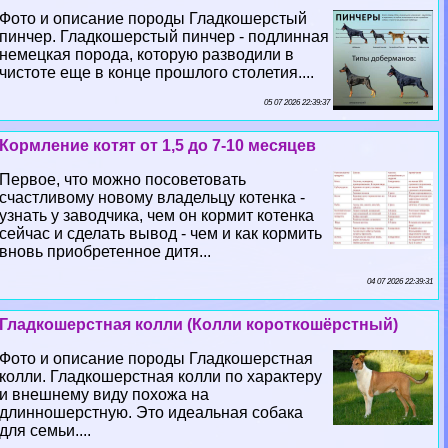
Фото и описание породы Гладкошерстый
пинчер. Гладкошерстый пинчер - подлинная
немецкая порода, которую разводили в
чистоте еще в конце прошлого столетия....
05 07 2026 22:39:37
Кормление котят от 1,5 до 7-10 месяцев
Первое, что можно посоветовать
счастливому новому владельцу котенка -
узнать у заводчика, чем он кормит котенка
сейчас и сделать вывод - чем и как кормить
вновь приобретенное дитя...
04 07 2026 22:39:31
Гладкошерстная колли (Колли короткошёрстный)
Фото и описание породы Гладкошерстная
колли. Гладкошерстная колли по хаpaктеру
и внешнему виду похожа на
длинношерстную. Это идеальная собака
для семьи....