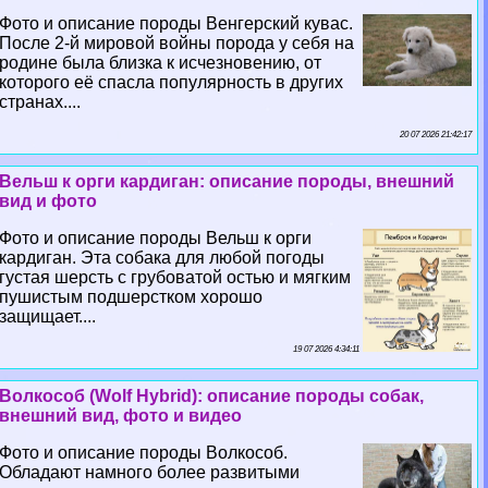
Фото и описание породы Венгерский кувас.
После 2-й мировой войны порода у себя на
родине была близка к исчезновению, от
которого её спасла популярность в других
странах....
20 07 2026 21:42:17
Вельш к opги кардиган: описание породы, внешний
вид и фото
Фото и описание породы Вельш к opги
кардиган. Эта собака для любой погоды
густая шерсть с грубоватой остью и мягким
пушистым подшерстком хорошо
защищает....
19 07 2026 4:34:11
Волкособ (Wolf Hybrid): описание породы собак,
внешний вид, фото и видео
Фото и описание породы Волкособ.
Обладают намного более развитыми