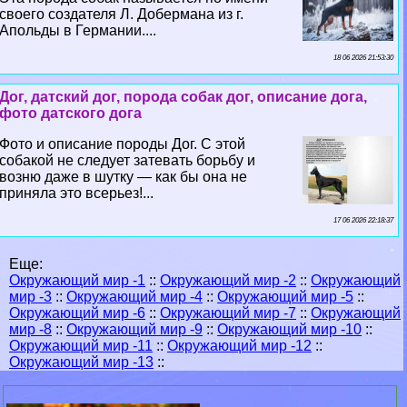
своего создателя Л. Добермана из г.
Апольды в Германии....
18 06 2026 21:53:30
Дог, датский дог, порода собак дог, описание дога,
фото датского дога
Фото и описание породы Дог. С этой
собакой не следует затевать борьбу и
возню даже в шутку — как бы она не
приняла это всерьез!...
17 06 2026 22:18:37
Еще:
Окружающий мир -1
::
Окружающий мир -2
::
Окружающий
мир -3
::
Окружающий мир -4
::
Окружающий мир -5
::
Окружающий мир -6
::
Окружающий мир -7
::
Окружающий
мир -8
::
Окружающий мир -9
::
Окружающий мир -10
::
Окружающий мир -11
::
Окружающий мир -12
::
Окружающий мир -13
::