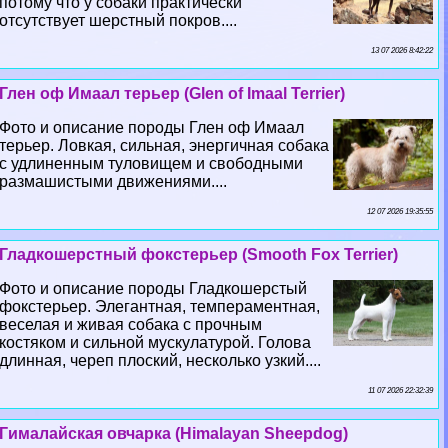
потому что у собаки пpaктически
отсутствует шерстный покров....
13 07 2026 8:42:22
Глен оф Имаал терьер (Glen of Imaal Terrier)
Фото и описание породы Глен оф Имаал
терьер. Ловкая, сильная, энергичная собака
с удлиненным туловищем и свободными
размашистыми движениями....
12 07 2026 19:35:55
Гладкошерстный фокстерьер (Smooth Fox Terrier)
Фото и описание породы Гладкошерстый
фокстерьер. Элегантная, темпераментная,
веселая и живая собака с прочным
костяком и сильной мускулатурой. Голова
длинная, череп плоский, несколько узкий....
11 07 2026 22:32:39
Гималайская овчарка (Himalayan Sheepdog)