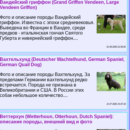
Вандейский гриффон (Grand Griffon Vendeen, Large
Vendeen Griffon)
Фото и описание породы Вандейский
гриффон. Известна с эпохи средневековья.
Выведена во Франции в Вандее, среди
предков - итальянская гончая Святого
Губерта и нивернейский гриффон....
01 08 2026 21:56:26
Вахтельхунд (Deutscher Wachtelhund, German Spaniel,
German Quail Dog)
Фото и описание породы Вахтельхунд. За
пределами Германии вахтельхунд редко
встречается. Порода не признана в
Великобритании и США. В России этих
собак небольшое количество....
31 07 2026 15:47:18
Веттерхун (Wetterhoun, Otterhoun, Dutch Spaniel):
описание породы, внешний вид и фото