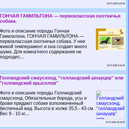
03 07 2026 9:25:48
ГОНЧАЯ ГАМИЛЬТОНА — первоклассная охотничья
собака.
Фото и описание породы Гончая
Гамильтона. ГОНЧАЯ ГАМИЛЬТОНА —
первоклассная охотничья собака. У нее
живой темперамент и она создает много
шума. Для комнатного содержания не
подходит....
02 07 2026 9:41:46
Голландский смаусхонд, "голландский шнауцер" или
"голландский крысолов"
Фото и описание породы Голландский
смаусхонд. Обязательные борода, усы и
брови придают собаке взлохмаченный
беспечный вид. Высота в холке 35,5 - 43 см.
Вес 9 - 10 кг....
01 07 2026 16:24:29