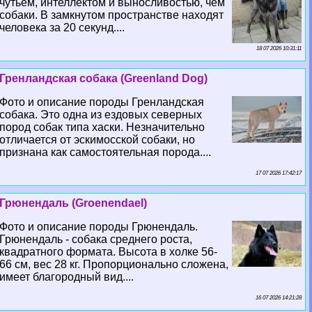
чутьем, интеллектом и выносливостью, чем
собаки. В замкнутом прострaнcтве находят
человека за 20 секунд....
18 07 2026 10:31:11
Гренландская собака (Greenland Dog)
Фото и описание породы Гренландская
собака. Это одна из ездовых северных
пород собак типа хаски. Незначительно
отличается от эскимосской собаки, но
признана как самостоятельная порода....
17 07 2026 17:42:17
Грюнендаль (Groenendael)
Фото и описание породы Грюнендаль.
Грюнендаль - собака среднего роста,
квадратного формата. Высота в холке 56-
66 см, вес 28 кг. Пропорционально сложена,
имеет благородный вид....
16 07 2026 14:21:28