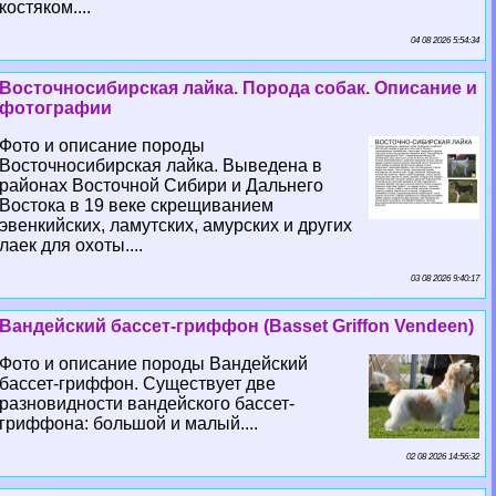
костяком....
04 08 2026 5:54:34
Восточносибирская лайка. Порода собак. Описание и
фотографии
Фото и описание породы
Восточносибирская лайка. Выведена в
районах Восточной Сибири и Дальнего
Востока в 19 веке скрещиванием
эвенкийских, ламутских, амурских и других
лаек для охоты....
03 08 2026 9:40:17
Вандейский бассет-гриффон (Basset Griffon Vendeen)
Фото и описание породы Вандейский
бассет-гриффон. Существует две
разновидности вандейского бассет-
гриффона: большой и малый....
02 08 2026 14:56:32