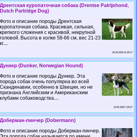
Дрентская куропаточная собака (Drentse Patrijshond,
Dutch Partridge Dog)
Фото и описание породы Дрентская
куропаточная собака. Красивая, сильная,
крепкого сложения с красивой, некрупной
головой. Высота в холке 58-66 см, вес 21-23
кг....
20 06 2026 21:45:17
Дункер (Dunker, Norwegian Hound)
Фото и описание породы Дункер. Эта
порода собак очень популярна во всей
Скандинавии, особенно в Швеции, но не
признана Английским и Американским
клубами собаководства....
19 06 2026 7:26:57
Доберман-пинчер (Dobermann)
Фото и описание породы Доберман-пинчер.
Эта порода собак называется по имени