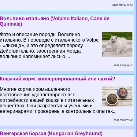
28 07 2026 14:32:34
Вольпино итальяно (Volpino Italiano, Cane de
Quirinale)
Фото и описание породы Вольпино
итальяно. В переводе с итальянского Volpe
- «лисица», и это определяет породу.
Действительно, заостренная морда
вольпино напоминает лисью....
27 07 2026 9:38:13
Кошачий корм: консервированный или сухой?
Многие корма промышленного
изготовления удовлетворяют все
потребности вашей кошки в питательных
веществах. Они разработаны учеными и
ветеринарами, проверены в контрольных опытах...
26 07 2026 7:53:48
Венгерская борзая (Hungarian Greyhound)