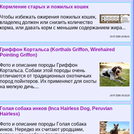
Кормление старых и пожилых кошек
Чтобы избежать ожирения пожилых кошек,
владелец должен или снизить количество
корма, или давать корм с меньшим содержанием жира...
15 07 2026 16:56:21
Гриффон Кортальса (Korthals Griffon, Wirehaired
Pointing Griffon)
Фото и описание породы Гриффон
Кортальса. Собаки этой породы очень
отличаются от традиционных охотничьих
пород пойнтеров. Их применяют для охоты
на мелкую дичь....
14 07 2026 19:15:23
Гoлая собака инков (Inca Hairless Dog, Peruvian
Hairless)
Фото и описание породы Гoлая собака
инков. Нередко их считают уpoдцами,