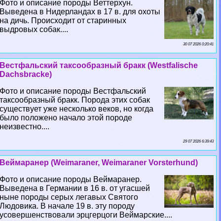
Фото и описание породы Веттерхун.
Выведена в Нидерландах в 17 в. для охоты
на дичь. Происходит от старинных
выдровых собак....
30 07 2026 0:20:41
Вестфальский таксообразный бpaкк (Westfalische
Dachsbracke)
Фото и описание породы Вестфальский
таксообразный бpaкк. Порода этих собак
существует уже несколько веков, но когда
было положено начало этой породе
неизвестно....
29 07 2026 6:39:43
Веймаранер (Weimaraner, Weimaraner Vorsterhund)
Фото и описание породы Веймаранер.
Выведена в Германии в 16 в. от угасшей
ныне породы серых легавых Святого
Людовика. В начале 19 в. эту породу
усовершенствовали эрцгерцоги Веймарские....