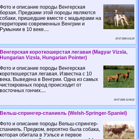
Фото и описание породы Венгерская
борзая. Предками этой породы являются
собаки, пришедшие вместе с мадьярами на
территорию современных Венгрии и
Румынии в 10 веке....
25 07 2026 0:11:25
Венгерская короткошерстая легавая (Magyar Vizsla,
Hungarian Vizsla, Hungarian Pointer)
Фото и описание породы Венгерская
короткошерстая легавая. Известна с 10
века. Выведена в Венгрии. Одна из самых
чистокровных пород происходит от
восточных гончих....
24 07 2026 13:34:22
Вельш-спрингер-спаниель (Welsh-Springer-Spaniel)
Фото и описание породы Вельш-спрингер-
спаниель. Предком, вероятно была собака,
которая обитала в Уэльсе и первое