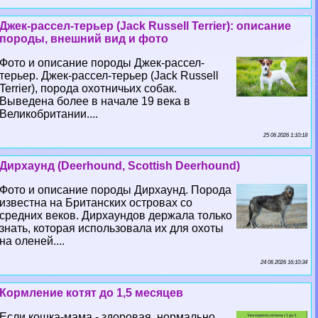
Джек-рассел-терьер (Jack Russell Terrier): описание
породы, внешний вид и фото
Фото и описание породы Джек-рассел-
терьер. Джек-рассел-терьер (Jack Russell
Terrier), порода охотничьих собак.
Выведена более в начале 19 века в
Великобритании....
25 06 2026 1:10:18
Дирхаунд (Deerhound, Scottish Deerhound)
Фото и описание породы Дирхаунд. Порода
известна на Британских островах со
средних веков. Дирхаундов держала только
знать, которая использовала их для охоты
на оленей....
24 06 2026 16:10:34
Кормление котят до 1,5 месяцев
Если кошка-мама - здоровая, нормально