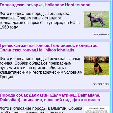
Голландская овчарка, Hollandse Herdershond
Фото и описание породы Голландская
овчарка. Современный стандарт
голландской овчарки был утверждён FCI в
1960 году....
30 06 2026 6:33:26
Греческая заячья гончая, Геллиникос ихнилатис,
Эллинская гончая,Hellinikos Ichnilatis
Фото и описание породы Греческая заячья
гончая. Собаки обладают прекрасным
чутьем и отлично приспособились к
климатическим и географическим условиям
Греции....
29 06 2026 15:10:52
Порода собак Далматин (Далматинец, Dalmatians,
Dalmatian): описание, внешний вид, фото и видео
Фото и описание породы Далматин. Собака
этой породы отличается сильным,