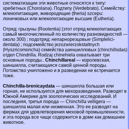
систематизации эти животные относятся к типу:
хрeбeтных (Chorolana). Подтипу (Verdebrato). Семейству:
млекопитающие, живородящие (theria) szcepu:
лоничковых или млекопитающие высшие (Eutheria).
Отряд: грызуны (Roolentia) (этот отряд млекопитающих
самый многочисленный по количеству разновидностей —
около 300) ; подотряд: непарнорезцовые (Simplelici-
dentata) ; подсемейство jezozwierzokstaltnych
(Hyszricomoncha) семейства шиншилловых (chinchillsdas)
отдел Chindrilla. Rodzaj chinehiela охватывает три
основные породы..
Chinchillareal
— королевская,
шиншилла, считающаяся самой ценной породы.
Потомство уничтожено и в разведении не встречается
тоже.
Chinchilla-brenicaydata
— шиншилла большая или
горная, не используется для мехоразведения. Разводят в
Южной Америке для зоологических исследований. И
последняя, третья порода — Chinchilla velligera —
шиншилла малая или низменная. Это ее разводят на
фермах для удовлетворения меховой промышленноcти,
и эта порода все чаще содержится в доме как домашнее
животное.