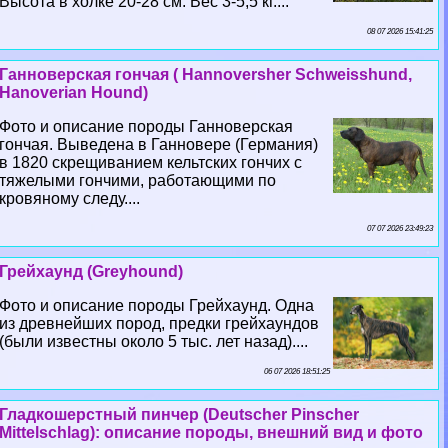
Высота в холке 20-28 см. Вес 3-5,5 кг....
08 07 2026 15:41:25
Ганноверская гончая ( Hannoversher Schweisshund,
Hanoverian Hound)
Фото и описание породы Ганноверская
гончая. Выведена в Ганновере (Германия)
в 1820 скрещиванием кельтских гончих с
тяжелыми гончими, работающими по
кровяному следу....
07 07 2026 23:49:23
Грейхаунд (Greyhound)
Фото и описание породы Грейхаунд. Одна
из древнейших пород, предки грейхаундов
(были известны около 5 тыс. лет назад)....
06 07 2026 18:51:25
Гладкошерстный пинчер (Deutscher Pinscher
Mittelschlag): описание породы, внешний вид и фото