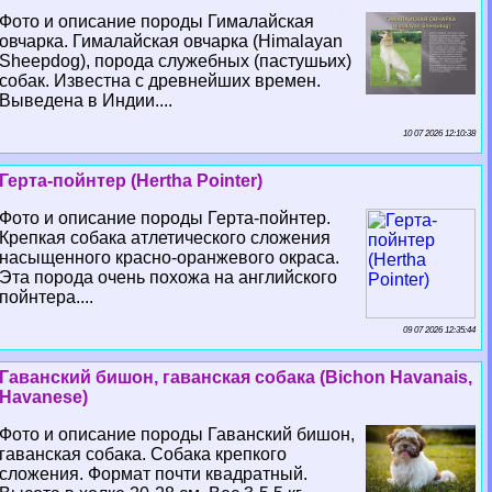
Фото и описание породы Гималайская
овчарка. Гималайская овчарка (Himalayan
Sheepdog), порода служебных (пастушьих)
собак. Известна с древнейших времен.
Выведена в Индии....
10 07 2026 12:10:38
Герта-пойнтер (Hertha Pointer)
Фото и описание породы Герта-пойнтер.
Крепкая собака атлетического сложения
насыщенного красно-оранжевого окраса.
Эта порода очень похожа на английского
пойнтера....
09 07 2026 12:35:44
Гаванский бишон, гаванская собака (Bichon Havanais,
Havanese)
Фото и описание породы Гаванский бишон,
гаванская собака. Собака крепкого
сложения. Формат почти квадратный.