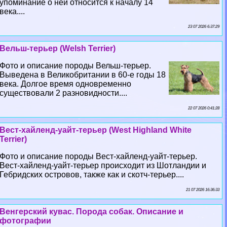
упоминание о ней относится к началу 14
века....
23 07 2026 6:37:29
Вельш-терьер (Welsh Terrier)
Фото и описание породы Вельш-терьер.
Выведена в Великобритании в 60-е годы 18
века. Долгое время одновременно
существовали 2 разновидности....
22 07 2026 0:41:28
Вест-хайленд-уайт-терьер (West Highland White
Terrier)
Фото и описание породы Вест-хайленд-уайт-терьер.
Вест-хайленд-уайт-терьер происходит из Шотландии и
Гебридских островов, также как и скотч-терьер....
21 07 2026 16:36:33
Венгерский кувас. Порода собак. Описание и
фотографии