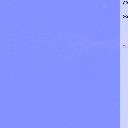
де
Же
Сис