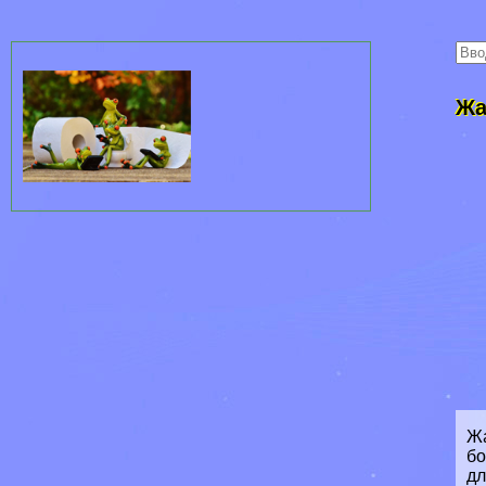
Жа
Жа
бо
дл