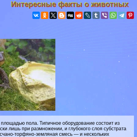
Интересные факты о животных
 площадью пола. Типичное оборудование состоит из
ски лишь при размножении, и глубокого слоя субстрата
счано-торфяно-земляная смесь — и нескольких