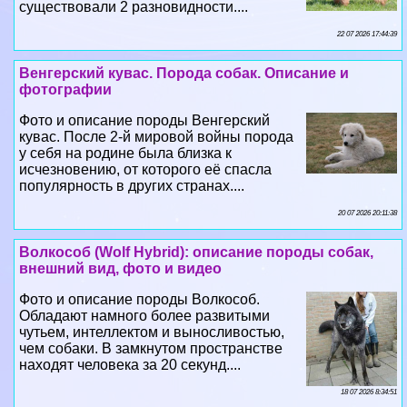
существовали 2 разновидности....
22 07 2026 17:44:39
Венгерский кувас. Порода собак. Описание и
фотографии
Фото и описание породы Венгерский
кувас. После 2-й мировой войны порода
у себя на родине была близка к
исчезновению, от которого её спасла
популярность в других странах....
20 07 2026 20:11:38
Волкособ (Wolf Hybrid): описание породы собак,
внешний вид, фото и видео
Фото и описание породы Волкособ.
Обладают намного более развитыми
чутьем, интеллектом и выносливостью,
чем собаки. В замкнутом прострaнcтве
находят человека за 20 секунд....
18 07 2026 8:34:51