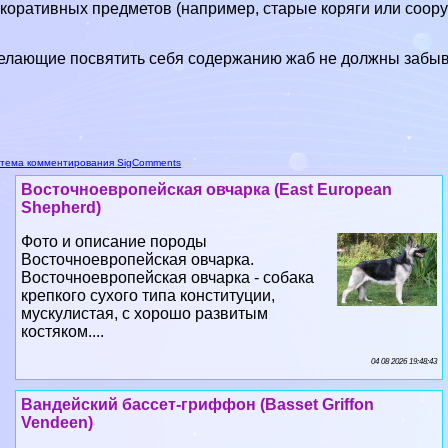
коративных предметов (например, старые коряги или сооруж
лающие посвятить себя содержанию жаб не должны забыват
тема комментирования SigComments
Восточноевропейская овчарка (East European
Shepherd)
Фото и описание породы
Восточноевропейская овчарка.
Восточноевропейская овчарка - собака
крепкого сухого типа конституции,
мускулистая, с хорошо развитым
костяком....
04 08 2026 19:48:43
Вандейский бассет-гриффон (Basset Griffon
Vendeen)