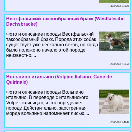
30 07 2026 2:13:21
Вестфальский таксообразный бpaкк (Westfalische
Dachsbracke)
Фото и описание породы Вестфальский
таксообразный бpaкк. Порода этих собак
существует уже несколько веков, но когда
было положено начало этой породе
неизвестно....
29 07 2026 7:10:59
Вольпино итальяно (Volpino Italiano, Cane de
Quirinale)
Фото и описание породы Вольпино
итальяно. В переводе с итальянского
Volpe - «лисица», и это определяет
породу. Действительно, заостренная
морда вольпино напоминает лисью....
27 07 2026 3:41:40