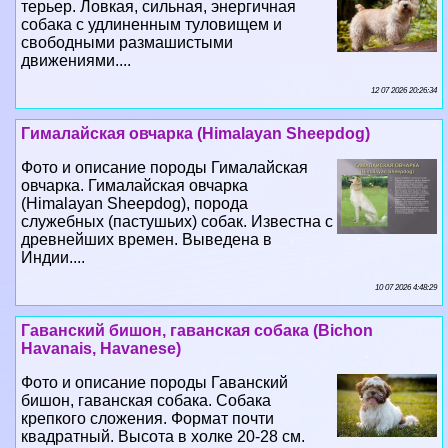
терьер. Ловкая, сильная, энергичная
собака с удлиненным туловищем и
свободными размашистыми
движениями....
12 07 2026 20:26:34
Гималайская овчарка (Himalayan Sheepdog)
Фото и описание породы Гималайская
овчарка. Гималайская овчарка
(Himalayan Sheepdog), порода
служебных (пастушьих) собак. Известна с
древнейших времен. Выведена в
Индии....
10 07 2026 4:48:29
Гаванский бишон, гаванская собака (Bichon
Havanais, Havanese)
Фото и описание породы Гаванский
бишон, гаванская собака. Собака
крепкого сложения. Формат почти
квадратный. Высота в холке 20-28 см.