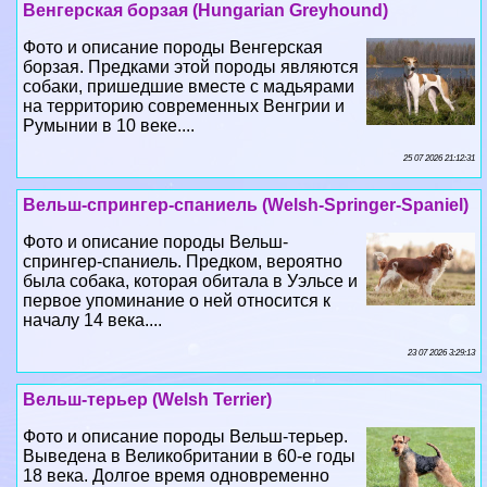
Венгерская борзая (Hungarian Greyhound)
Фото и описание породы Венгерская
борзая. Предками этой породы являются
собаки, пришедшие вместе с мадьярами
на территорию современных Венгрии и
Румынии в 10 веке....
25 07 2026 21:12:31
Вельш-спрингер-спаниель (Welsh-Springer-Spaniel)
Фото и описание породы Вельш-
спрингер-спаниель. Предком, вероятно
была собака, которая обитала в Уэльсе и
первое упоминание о ней относится к
началу 14 века....
23 07 2026 3:29:13
Вельш-терьер (Welsh Terrier)
Фото и описание породы Вельш-терьер.
Выведена в Великобритании в 60-е годы
18 века. Долгое время одновременно