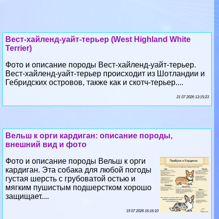
Вест-хайленд-уайт-терьер (West Highland White
Terrier)
Фото и описание породы Вест-хайленд-уайт-терьер.
Вест-хайленд-уайт-терьер происходит из Шотландии и
Гебридских островов, также как и скотч-терьер....
21 07 2026 13:15:23
Вельш к opги кардиган: описание породы,
внешний вид и фото
Фото и описание породы Вельш к opги
кардиган. Эта собака для любой погоды
густая шерсть с грубоватой остью и
мягким пушистым подшерстком хорошо
защищает....
19 07 2026 16:16:10