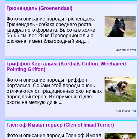
Грюнендаль (Groenendael)
Фото и описание породы Грюнендаль.
Грюнендаль - собака среднего роста,
квадратного формата. Высота в холке
56-66 см, вес 28 кг. Пропорционально
сложена, имеет благородный вид....
16 07 2026 12:27:58
Гриффон Кортальса (Korthals Griffon, Wirehaired
Pointing Griffon)
Фото и описание породы Гриффон
Кортальса. Собаки этой породы очень
отличаются от традиционных охотничьих
пород пойнтеров. Их применяют для
охоты на мелкую дичь....
14 07 2026 20:11:56
Глен оф Имаал терьер (Glen of Imaal Terrier)
Фото и описание породы Глен оф Имаал