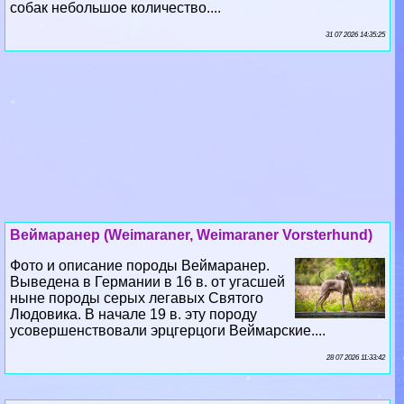
собак небольшое количество....
31 07 2026 14:35:25
Веймаранер (Weimaraner, Weimaraner Vorsterhund)
Фото и описание породы Веймаранер.
Выведена в Германии в 16 в. от угасшей
ныне породы серых легавых Святого
Людовика. В начале 19 в. эту породу
усовершенствовали эрцгерцоги Веймарские....
28 07 2026 11:33:42