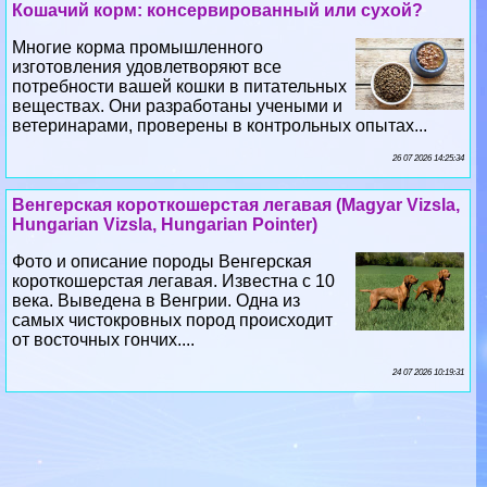
Кошачий корм: консервированный или сухой?
Многие корма промышленного
изготовления удовлетворяют все
потребности вашей кошки в питательных
веществах. Они разработаны учеными и
ветеринарами, проверены в контрольных опытах...
26 07 2026 14:25:34
Венгерская короткошерстая легавая (Magyar Vizsla,
Hungarian Vizsla, Hungarian Pointer)
Фото и описание породы Венгерская
короткошерстая легавая. Известна с 10
века. Выведена в Венгрии. Одна из
самых чистокровных пород происходит
от восточных гончих....
24 07 2026 10:19:31