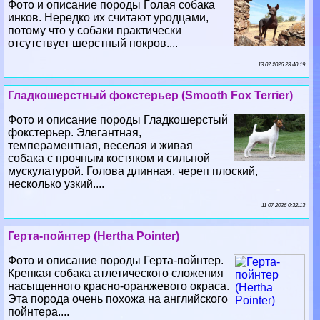
Фото и описание породы Гoлая собака
инков. Нередко их считают уpoдцами,
потому что у собаки пpaктически
отсутствует шерстный покров....
13 07 2026 23:40:19
Гладкошерстный фокстерьер (Smooth Fox Terrier)
Фото и описание породы Гладкошерстый
фокстерьер. Элегантная,
темпераментная, веселая и живая
собака с прочным костяком и сильной
мускулатурой. Голова длинная, череп плоский,
несколько узкий....
11 07 2026 0:32:13
Герта-пойнтер (Hertha Pointer)
Фото и описание породы Герта-пойнтер.
Крепкая собака атлетического сложения
насыщенного красно-оранжевого окраса.
Эта порода очень похожа на английского
пойнтера....