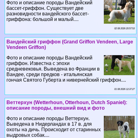
Фото и описание породы Вандейский
бассет-гриффон. Существует две
разновидности вандейского бассет-
гриффона: большой и малый....
02 08 2026 20:57:53
Вандейский гриффон (Grand Griffon Vendeen, Large
Vendeen Griffon)
Фото и описание породы Вандейский
гриффон. Известна с эпохи
средневековья. Выведена во Франции в
Вандее, среди предков - итальянская
гончая Святого Губерта и нивернейский гриффон....
01 08 2026 12:37:27
Веттерхун (Wetterhoun, Otterhoun, Dutch Spaniel):
описание породы, внешний вид и фото
Фото и описание породы Веттерхун.
Выведена в Нидерландах в 17 в. для
охоты на дичь. Происходит от старинных
выдровых собак....