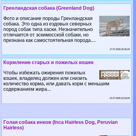
Гренландская собака (Greenland Dog)
Фото и описание породы Гренландская
собака. Это одна из ездовых северных
пород собак типа хаски. Незначительно
отличается от эскимосской собаки, но
признана как самостоятельная порода....
17 07 2026 20:36:24
Кормление старых и пожилых кошек
Чтобы избежать ожирения пожилых
кошек, владелец должен или снизить
количество корма, или давать корм с меньшим
содержанием жира...
15 07 2026 22:18:24
Гoлая собака инков (Inca Hairless Dog, Peruvian
Hairless)