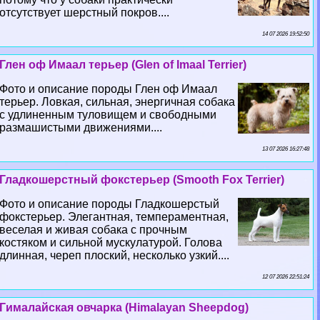
отсутствует шерстный покров....
14 07 2026 19:52:50
Глен оф Имаал терьер (Glen of Imaal Terrier)
Фото и описание породы Глен оф Имаал
терьер. Ловкая, сильная, энергичная собака
с удлиненным туловищем и свободными
размашистыми движениями....
13 07 2026 16:27:48
Гладкошерстный фокстерьер (Smooth Fox Terrier)
Фото и описание породы Гладкошерстый
фокстерьер. Элегантная, темпераментная,
веселая и живая собака с прочным
костяком и сильной мускулатурой. Голова
длинная, череп плоский, несколько узкий....
12 07 2026 22:51:24
Гималайская овчарка (Himalayan Sheepdog)