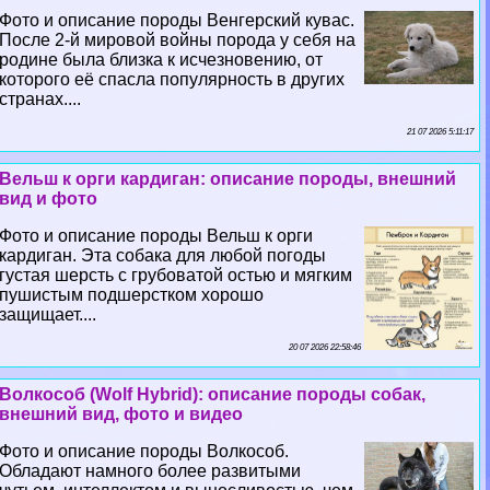
Фото и описание породы Венгерский кувас.
После 2-й мировой войны порода у себя на
родине была близка к исчезновению, от
которого её спасла популярность в других
странах....
21 07 2026 5:11:17
Вельш к opги кардиган: описание породы, внешний
вид и фото
Фото и описание породы Вельш к opги
кардиган. Эта собака для любой погоды
густая шерсть с грубоватой остью и мягким
пушистым подшерстком хорошо
защищает....
20 07 2026 22:58:46
Волкособ (Wolf Hybrid): описание породы собак,
внешний вид, фото и видео
Фото и описание породы Волкособ.
Обладают намного более развитыми