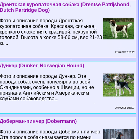
Дрентская куропаточная собака (Drentse Patrijshond,
Dutch Partridge Dog)
Фото и описание породы Дрентская
куропаточная собака. Красивая, сильная,
крепкого сложения с красивой, некрупной
головой. Высота в холке 58-66 см, вес 21-23
кг....
21 06 2026 8:39:15
Дункер (Dunker, Norwegian Hound)
Фото и описание породы Дункер. Эта
порода собак очень популярна во всей
Скандинавии, особенно в Швеции, но не
признана Английским и Американским
клубами собаководства....
20 06 2026 1:59:37
Доберман-пинчер (Dobermann)
Фото и описание породы Доберман-пинчер.
Эта порода собак называется по имени