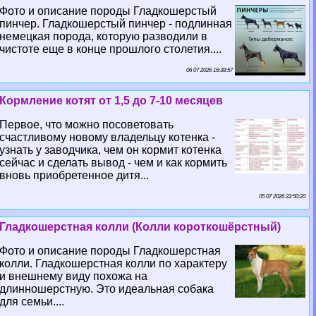
Фото и описание породы Гладкошерстый
пинчер. Гладкошерстый пинчер - подлинная
немецкая порода, которую разводили в
чистоте еще в конце прошлого столетия....
06 07 2026 16:38:57
Кормление котят от 1,5 до 7-10 месяцев
Первое, что можно посоветовать
счастливому новому владельцу котенка -
узнать у заводчика, чем он кормит котенка
сейчас и сделать вывод - чем и как кормить
вновь приобретенное дитя...
05 07 2026 22:50:20
Гладкошерстная колли (Колли короткошёрстный)
Фото и описание породы Гладкошерстная
колли. Гладкошерстная колли по хаpaктеру
и внешнему виду похожа на
длинношерстную. Это идеальная собака
для семьи....