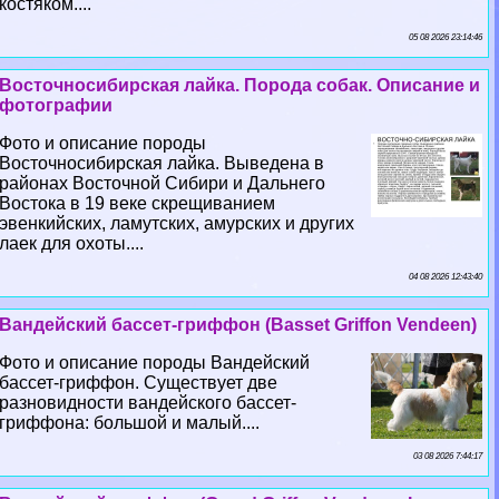
костяком....
05 08 2026 23:14:46
Восточносибирская лайка. Порода собак. Описание и
фотографии
Фото и описание породы
Восточносибирская лайка. Выведена в
районах Восточной Сибири и Дальнего
Востока в 19 веке скрещиванием
эвенкийских, ламутских, амурских и других
лаек для охоты....
04 08 2026 12:43:40
Вандейский бассет-гриффон (Basset Griffon Vendeen)
Фото и описание породы Вандейский
бассет-гриффон. Существует две
разновидности вандейского бассет-
гриффона: большой и малый....
03 08 2026 7:44:17