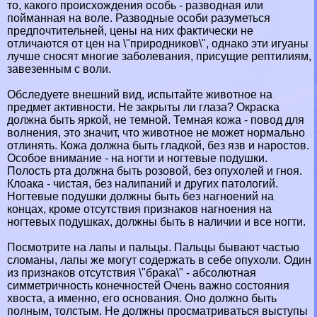
то, какого происхождения особь - разводная или
пойманная на воле. Разводные особи разуметься
предпочтительней, цены на них фактически не
отличаются от цен на \"природников\", однако эти игуаны
лучше сносят многие заболевания, присущие рептилиям,
завезенным с воли.
Обследуете внешний вид, испытайте животное на
предмет активности. Не закрыты ли глаза? Окраска
должна быть яркой, не темной. Темная кожа - повод для
волнения, это значит, что животное не может нормально
отлинять. Кожа должна быть гладкой, без язв и наростов.
Особое внимание - на ногти и ногтевые подушки.
Полость рта должна быть розовой, без опухолей и гноя.
Клоака - чистая, без налипаний и других патологий.
Ногтевые подушки должны быть без нагноений на
концах, кроме отсутствия признаков нагноения на
ногтевых подушках, должны быть в наличии и все ногти.
Посмотрите на лапы и пальцы. Пальцы бывают частью
сломаны, лапы же могут содержать в себе опухоли. Один
из признаков отсутствия \"бpaка\" - абсолютная
симметричность конечностей Очень важно состояния
хвоста, а именно, его основания. Оно должно быть
полным, толстым. Не должны просматриваться выступы