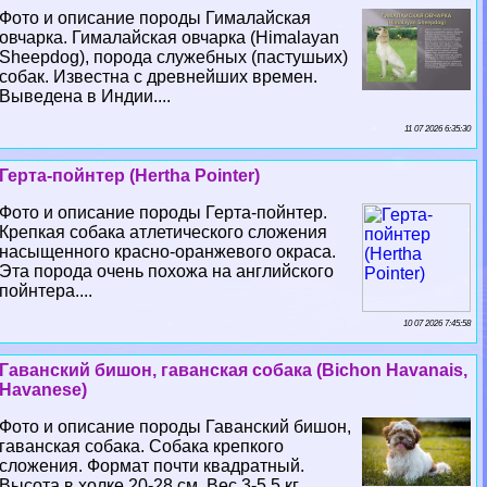
Фото и описание породы Гималайская
овчарка. Гималайская овчарка (Himalayan
Sheepdog), порода служебных (пастушьих)
собак. Известна с древнейших времен.
Выведена в Индии....
11 07 2026 6:35:30
Герта-пойнтер (Hertha Pointer)
Фото и описание породы Герта-пойнтер.
Крепкая собака атлетического сложения
насыщенного красно-оранжевого окраса.
Эта порода очень похожа на английского
пойнтера....
10 07 2026 7:45:58
Гаванский бишон, гаванская собака (Bichon Havanais,
Havanese)
Фото и описание породы Гаванский бишон,
гаванская собака. Собака крепкого
сложения. Формат почти квадратный.
Высота в холке 20-28 см. Вес 3-5,5 кг....