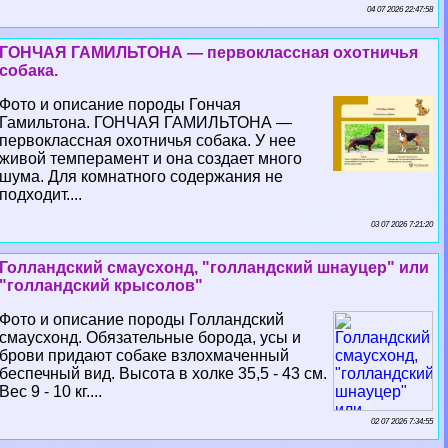
04 07 2026 22:47:58
ГОНЧАЯ ГАМИЛЬТОНА — первоклассная охотничья
собака.
Фото и описание породы Гончая
Гамильтона. ГОНЧАЯ ГАМИЛЬТОНА —
первоклассная охотничья собака. У нее
живой темперамент и она создает много
шума. Для комнатного содержания не
подходит....
03 07 2026 7:21:20
Голландский смаусхонд, "голландский шнауцер" или
"голландский крысолов"
Фото и описание породы Голландский
смаусхонд. Обязательные борода, усы и
брови придают собаке взлохмаченный
беспечный вид. Высота в холке 35,5 - 43 см.
Вес 9 - 10 кг....
02 07 2026 7:34:55