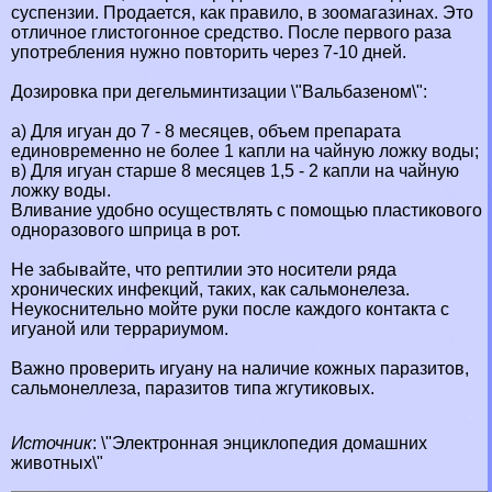
суспензии. Продается, как правило, в зоомагазинах. Это
отличное глистогонное средство. После первого раза
употрeбления нужно повторить через 7-10 дней.
Дозировка при дегельминтизации \"Вальбазеном\":
a) Для игуан до 7 - 8 месяцев, объем препарата
единовременно не более 1 капли на чайную ложку воды;
в) Для игуан старше 8 месяцев 1,5 - 2 капли на чайную
ложку воды.
Вливание удобно осуществлять с помощью пластикового
одноразового шприца в рот.
Не забывайте, что рептилии это носители ряда
хронических инфекций, таких, как сальмонелеза.
Неукоснительно мойте руки после каждого контакта с
игуаной или террариумом.
Важно проверить игуану на наличие кожных паразитов,
сальмонеллеза, паразитов типа жгутиковых.
Источник
: \"Электронная энциклопедия домашних
животных\"