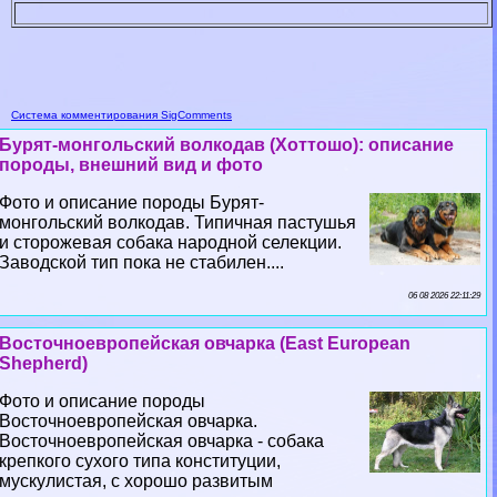
Система комментирования SigComments
Бурят-монгольский волкодав (Хоттошо): описание
породы, внешний вид и фото
Фото и описание породы Бурят-
монгольский волкодав. Типичная пастушья
и сторожевая собака народной селекции.
Заводской тип пока не стабилен....
06 08 2026 22:11:29
Восточноевропейская овчарка (East European
Shepherd)
Фото и описание породы
Восточноевропейская овчарка.
Восточноевропейская овчарка - собака
крепкого сухого типа конституции,
мускулистая, с хорошо развитым