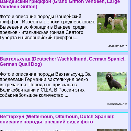
Вандейский гриффон (Grand Griffon Vendeen, Large
Vendeen Griffon)
Фото и описание породы Вандейский
гриффон. Известна с эпохи средневековья.
Выведена во Франции в Вандее, среди
предков - итальянская гончая Святого
Губерта и нивернейский гриффон....
02 08 2026 4:42:17
Вахтельхунд (Deutscher Wachtelhund, German Spaniel,
German Quail Dog)
Фото и описание породы Вахтельхунд. За
пределами Германии вахтельхунд редко
встречается. Порода не признана в
Великобритании и США. В России этих
собак небольшое количество....
01 08 2026 23:17:49
Веттерхун (Wetterhoun, Otterhoun, Dutch Spaniel):
описание породы, внешний вид и фото