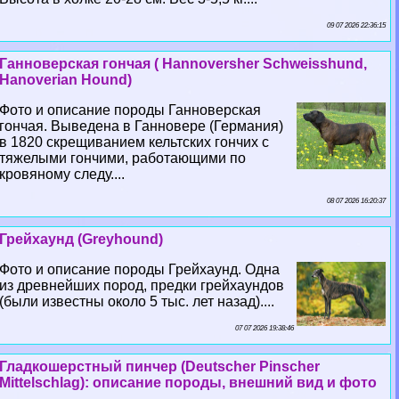
09 07 2026 22:36:15
Ганноверская гончая ( Hannoversher Schweisshund,
Hanoverian Hound)
Фото и описание породы Ганноверская
гончая. Выведена в Ганновере (Германия)
в 1820 скрещиванием кельтских гончих с
тяжелыми гончими, работающими по
кровяному следу....
08 07 2026 16:20:37
Грейхаунд (Greyhound)
Фото и описание породы Грейхаунд. Одна
из древнейших пород, предки грейхаундов
(были известны около 5 тыс. лет назад)....
07 07 2026 19:38:46
Гладкошерстный пинчер (Deutscher Pinscher
Mittelschlag): описание породы, внешний вид и фото