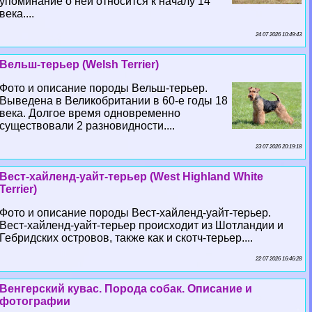
упоминание о ней относится к началу 14
века....
24 07 2026 10:49:43
Вельш-терьер (Welsh Terrier)
Фото и описание породы Вельш-терьер.
Выведена в Великобритании в 60-е годы 18
века. Долгое время одновременно
существовали 2 разновидности....
23 07 2026 20:19:18
Вест-хайленд-уайт-терьер (West Highland White
Terrier)
Фото и описание породы Вест-хайленд-уайт-терьер.
Вест-хайленд-уайт-терьер происходит из Шотландии и
Гебридских островов, также как и скотч-терьер....
22 07 2026 16:46:28
Венгерский кувас. Порода собак. Описание и
фотографии