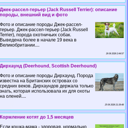
Джек-рассел-терьер (Jack Russell Terrier): описание
породы, внешний вид и фото
Фото и описание породы Джек-рассел-
терьер. Джек-рассел-терьер (Jack Russell
Terrier), порода охотничьих собак.
Выведена более в начале 19 века в
Великобритании....
26 06 2026 2:44:57
Дирхаунд (Deerhound, Scottish Deerhound)
Фото и описание породы Дирхаунд. Порода
известна на Британских островах со
средних веков. Дирхаундов держала только
знать, которая использовала их для охоты
на оленей....
25 06 2026 21:39:48
Кормление котят до 1,5 месяцев
Если кошка-мама - здоровая, нормально