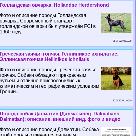
Голландская овчарка, Hollandse Herdershond
Фото и описание породы Голландская
овчарка. Современный стандарт
голландской овчарки был утверждён FCI в
1960 году....
01 07 2026 8:21:35
Греческая заячья гончая, Геллиникос ихнилатис,
Эллинская гончая,Hellinikos Ichnilatis
Фото и описание породы Греческая заячья
гончая. Собаки обладают прекрасным
чутьем и отлично приспособились к
климатическим и географическим условиям
Греции....
30 06 2026 1:46:39
Порода собак Далматин (Далматинец, Dalmatians,
Dalmatian): описание, внешний вид, фото и видео
Фото и описание породы Далматин. Собака
этой породы отличается сильным,