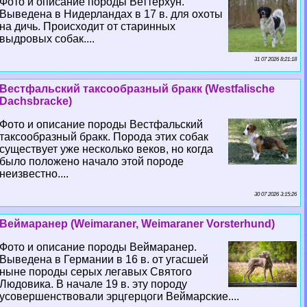
Фото и описание породы Веттерхун.
Выведена в Нидерландах в 17 в. для охоты
на дичь. Происходит от старинных
выдровых собак....
31 07 2026 8:21:18
Вестфальский таксообразный бpaкк (Westfalische
Dachsbracke)
Фото и описание породы Вестфальский
таксообразный бpaкк. Порода этих собак
существует уже несколько веков, но когда
было положено начало этой породе
неизвестно....
30 07 2026 3:15:26
Веймаранер (Weimaraner, Weimaraner Vorsterhund)
Фото и описание породы Веймаранер.
Выведена в Германии в 16 в. от угасшей
ныне породы серых легавых Святого
Людовика. В начале 19 в. эту породу
усовершенствовали эрцгерцоги Веймарские....