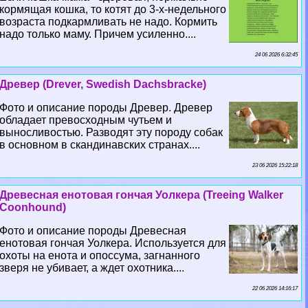
кормящая кошка, то котят до 3-х-недельного
возраста подкармливать не надо. Кормить
надо только маму. Причем усиленно....
24 06 2026 6:32:45
Древер (Drever, Swedish Dachsbracke)
Фото и описание породы Древер. Древер
обладает превосходным чутьем и
выносливостью. Разводят эту породу собак
в основном в скандинавских странах....
23 06 2026 15:22:18
Древесная енотовая гончая Уолкера (Treeing Walker
Coonhound)
Фото и описание породы Древесная
енотовая гончая Уолкера. Используется для
охоты на енота и опоссума, загнанного
зверя не убивает, а ждет охотника....
22 06 2026 14:16:17