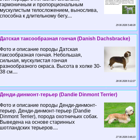
гармоничным и пропорциональным
мускулистым телосложением, вынослива,
способна к длительному бегу....
29 06 2026 5:48:39
Датская таксообразная гончая (Danish Dachsbracke)
Фото и описание породы Датская
таксообразная гончая. Небольшая,
сильная, мускулистая гончая
разнообразного окраса. Высота в холке 30-
38 см....
28 06 2026 9:12:27
Денди-динмонт-терьер (Dandie Dinmont Terrier)
Фото и описание породы Денди-динмонт-
терьер. Денди-динмонт-терьер (Dandie
Dinmont Terrier), порода охотничьих собак.
Выведена на основе старинных
шотландских терьеров....
27 06 2026 0:46:23