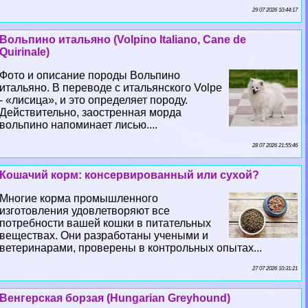
29 07 2026 10:44:17
Вольпино итальяно (Volpino Italiano, Cane de
Quirinale)
Фото и описание породы Вольпино
итальяно. В переводе с итальянского Volpe
- «лисица», и это определяет породу.
Действительно, заостренная морда
вольпино напоминает лисью....
28 07 2026 21:55:46
Кошачий корм: консервированный или сухой?
Многие корма промышленного
изготовления удовлетворяют все
потребности вашей кошки в питательных
веществах. Они разработаны учеными и
ветеринарами, проверены в контрольных опытах...
27 07 2026 10:31:21
Венгерская борзая (Hungarian Greyhound)