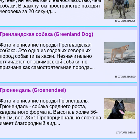
чутьем, интеллектом и выносливостью, чем
собаки. В замкнутом прострaнcтве находят
человека за 20 секунд....
19 07 2026 21:53:36
Гренландская собака (Greenland Dog)
Фото и описание породы Гренландская
собака. Это одна из ездовых северных
пород собак типа хаски. Незначительно
отличается от эскимосской собаки, но
признана как самостоятельная порода....
18 07 2026 21:45:30
Грюнендаль (Groenendael)
Фото и описание породы Грюнендаль.
Грюнендаль - собака среднего роста,
квадратного формата. Высота в холке 56-
66 см, вес 28 кг. Пропорционально сложена,
имеет благородный вид....
17 07 2026 6:15:49