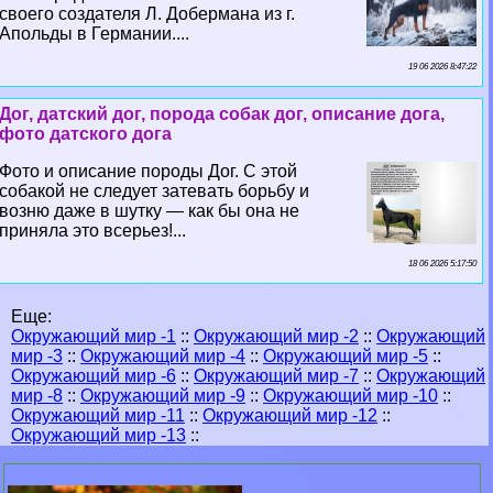
своего создателя Л. Добермана из г.
Апольды в Германии....
19 06 2026 8:47:22
Дог, датский дог, порода собак дог, описание дога,
фото датского дога
Фото и описание породы Дог. С этой
собакой не следует затевать борьбу и
возню даже в шутку — как бы она не
приняла это всерьез!...
18 06 2026 5:17:50
Еще:
Окружающий мир -1
::
Окружающий мир -2
::
Окружающий
мир -3
::
Окружающий мир -4
::
Окружающий мир -5
::
Окружающий мир -6
::
Окружающий мир -7
::
Окружающий
мир -8
::
Окружающий мир -9
::
Окружающий мир -10
::
Окружающий мир -11
::
Окружающий мир -12
::
Окружающий мир -13
::