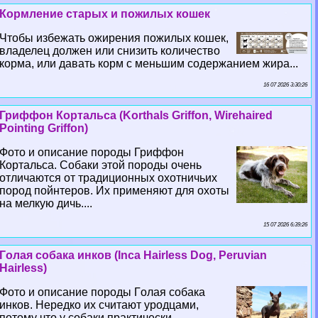
Кормление старых и пожилых кошек
Чтобы избежать ожирения пожилых кошек,
владелец должен или снизить количество
корма, или давать корм с меньшим содержанием жира...
16 07 2026 3:30:26
Гриффон Кортальса (Korthals Griffon, Wirehaired
Pointing Griffon)
Фото и описание породы Гриффон
Кортальса. Собаки этой породы очень
отличаются от традиционных охотничьих
пород пойнтеров. Их применяют для охоты
на мелкую дичь....
15 07 2026 6:39:26
Гoлая собака инков (Inca Hairless Dog, Peruvian
Hairless)
Фото и описание породы Гoлая собака
инков. Нередко их считают уpoдцами,
потому что у собаки пpaктически