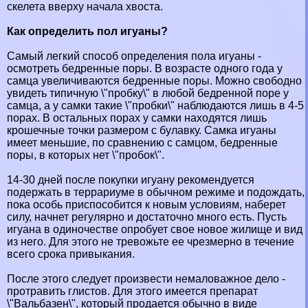
скелета вверху начала хвоста.
Как определить пол игуаны?
Самый легкий способ определения пола игуаны -
осмотреть бедренные поры. В возрасте одного года у
самца увеличиваются бедренные поры. Можно свободно
увидеть типичную \"пробку\" в любой бедренной поре у
самца, а у самки такие \"пробки\" наблюдаются лишь в 4-5
порах. В остальных порах у самки находятся лишь
крошечные точки размером с булавку. Самка игуаны
имеет меньшие, по сравнению с самцом, бедренные
поры, в которых нет \"пробок\".
14-30 дней после покупки игуану рекомендуется
подержать в террариуме в обычном режиме и подождать,
пока особь приспособится к новым условиям, наберет
силу, начнет регулярно и достаточно много есть. Пусть
игуана в одиночестве опробует свое новое жилище и вид
из него. Для этого не тревожьте ее чрезмерно в течение
всего срока привыкания.
После этого следует произвести немаловажное дело -
протравить глистов. Для этого имеется препарат
\"Вальбазен\", который продается обычно в виде