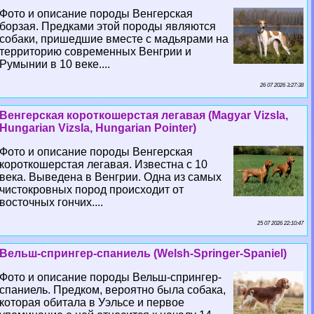
Фото и описание породы Венгерская
борзая. Предками этой породы являются
собаки, пришедшие вместе с мадьярами на
территорию современных Венгрии и
Румынии в 10 веке....
26 07 2026 3:27:38
Венгерская короткошерстая легавая (Magyar Vizsla,
Hungarian Vizsla, Hungarian Pointer)
Фото и описание породы Венгерская
короткошерстая легавая. Известна с 10
века. Выведена в Венгрии. Одна из самых
чистокровных пород происходит от
восточных гончих....
25 07 2026 22:10:47
Вельш-спрингер-спаниель (Welsh-Springer-Spaniel)
Фото и описание породы Вельш-спрингер-
спаниель. Предком, вероятно была собака,
которая обитала в Уэльсе и первое