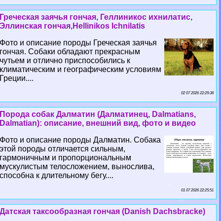
Греческая заячья гончая, Геллиникос ихнилатис,
Эллинская гончая,Hellinikos Ichnilatis
Фото и описание породы Греческая заячья
гончая. Собаки обладают прекрасным
чутьем и отлично приспособились к
климатическим и географическим условиям
Греции....
02 07 2026 22:29:38
Порода собак Далматин (Далматинец, Dalmatians,
Dalmatian): описание, внешний вид, фото и видео
Фото и описание породы Далматин. Собака
этой породы отличается сильным,
гармоничным и пропорциональным
мускулистым телосложением, вынослива,
способна к длительному бегу....
01 07 2026 22:25:51
Датская таксообразная гончая (Danish Dachsbracke)