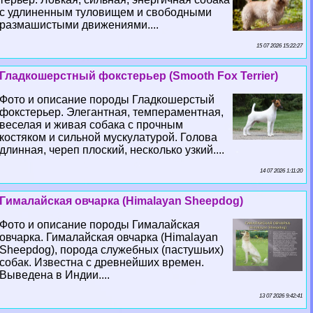
с удлиненным туловищем и свободными
размашистыми движениями....
15 07 2026 15:22:27
Гладкошерстный фокстерьер (Smooth Fox Terrier)
Фото и описание породы Гладкошерстый
фокстерьер. Элегантная, темпераментная,
веселая и живая собака с прочным
костяком и сильной мускулатурой. Голова
длинная, череп плоский, несколько узкий....
14 07 2026 1:11:20
Гималайская овчарка (Himalayan Sheepdog)
Фото и описание породы Гималайская
овчарка. Гималайская овчарка (Himalayan
Sheepdog), порода служебных (пастушьих)
собак. Известна с древнейших времен.
Выведена в Индии....
13 07 2026 9:42:41