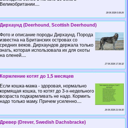
Великобритании....
28 06 2026 0:36:26
Дирхаунд (Deerhound, Scottish Deerhound)
Фото и описание породы Дирхаунд. Порода
известна на Британских островах со
средних веков. Дирхаундов держала только
знать, которая использовала их для охоты
на оленей....
27 06 2026 17:36:32
Кормление котят до 1,5 месяцев
Если кошка-мама - здоровая, нормально
кормящая кошка, то котят до 3-х-недельного
возраста подкармливать не надо. Кормить
надо только маму. Причем усиленно....
26 06 2026 21:54:30
Древер (Drever, Swedish Dachsbracke)