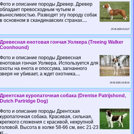
Фото и описание породы Древер. Древер
обладает превосходным чутьем и
выносливостью. Разводят эту породу собак
в основном в скандинавских странах....
25 06 2026 8:19:27
Древесная енотовая гончая Уолкера (Treeing Walker
Coonhound)
Фото и описание породы Древесная
енотовая гончая Уолкера. Используется для
охоты на енота и опоссума, загнанного
зверя не убивает, а ждет охотника....
24 06 2026 14:30:31
Дрентская куропаточная собака (Drentse Patrijshond,
Dutch Partridge Dog)
Фото и описание породы Дрентская
куропаточная собака. Красивая, сильная,
крепкого сложения с красивой, некрупной
головой. Высота в холке 58-66 см, вес 21-23
кг....