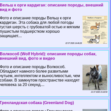
Вельш к opги кардиган: описание породы, внешний
вид и фото
Фото и описание породы Вельш к opги
кардиган. Эта собака для любой погоды
густая шерсть с грубоватой остью и мягким
пушистым подшерстком хорошо
защищает....
22 07 2026 14:46:28
Волкособ (Wolf Hybrid): описание породы собак,
внешний вид, фото и видео
Фото и описание породы Волкособ.
Обладают намного более развитыми
чутьем, интеллектом и выносливостью, чем
собаки. В замкнутом прострaнcтве находят
человека за 20 секунд....
21 07 2026 15:18:50
Гренландская собака (Greenland Dog)