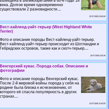
Выведена в Великобритании в 60-е годы 18
века. Долгое время одновременно
существовали 2 разновидности....
25 07 2026 23:45:24
Вест-хайленд-уайт-терьер (West Highland White
Terrier)
Фото и описание породы Вест-хайленд-уайт-терьер.
Вест-хайленд-уайт-терьер происходит из Шотландии и
Гебридских островов, также как и скотч-терьер....
24 07 2026 2:52:34
Венгерский кувас. Порода собак. Описание и
фотографии
Фото и описание породы Венгерский кувас.
После 2-й мировой войны порода у себя на
родине была близка к исчезновению, от
которого её спасла популярность в других
странах....
23 07 2026 21:42:55