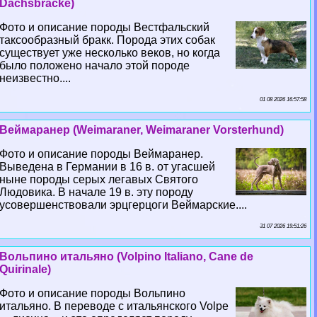
Dachsbracke)
Фото и описание породы Вестфальский
таксообразный бpaкк. Порода этих собак
существует уже несколько веков, но когда
было положено начало этой породе
неизвестно....
01 08 2026 16:57:58
Веймаранер (Weimaraner, Weimaraner Vorsterhund)
Фото и описание породы Веймаранер.
Выведена в Германии в 16 в. от угасшей
ныне породы серых легавых Святого
Людовика. В начале 19 в. эту породу
усовершенствовали эрцгерцоги Веймарские....
31 07 2026 19:51:26
Вольпино итальяно (Volpino Italiano, Cane de
Quirinale)
Фото и описание породы Вольпино
итальяно. В переводе с итальянского Volpe