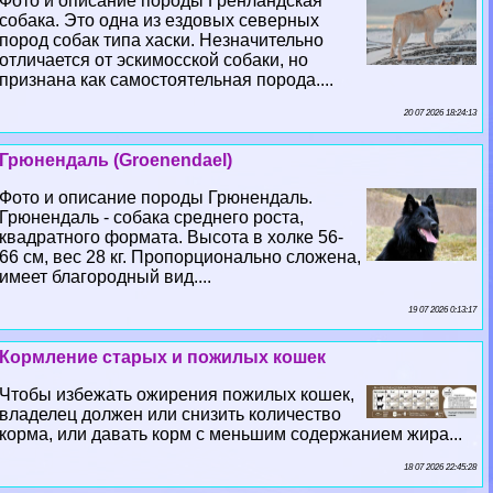
Фото и описание породы Гренландская
собака. Это одна из ездовых северных
пород собак типа хаски. Незначительно
отличается от эскимосской собаки, но
признана как самостоятельная порода....
20 07 2026 18:24:13
Грюнендаль (Groenendael)
Фото и описание породы Грюнендаль.
Грюнендаль - собака среднего роста,
квадратного формата. Высота в холке 56-
66 см, вес 28 кг. Пропорционально сложена,
имеет благородный вид....
19 07 2026 0:13:17
Кормление старых и пожилых кошек
Чтобы избежать ожирения пожилых кошек,
владелец должен или снизить количество
корма, или давать корм с меньшим содержанием жира...
18 07 2026 22:45:28