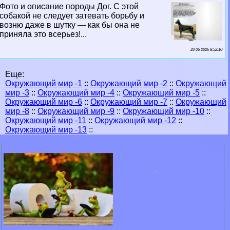
Фото и описание породы Дог. С этой
собакой не следует затевать борьбу и
возню даже в шутку — как бы она не
приняла это всерьез!...
20 06 2026 8:52:10
Еще:
Окружающий мир -1
::
Окружающий мир -2
::
Окружающий
мир -3
::
Окружающий мир -4
::
Окружающий мир -5
::
Окружающий мир -6
::
Окружающий мир -7
::
Окружающий
мир -8
::
Окружающий мир -9
::
Окружающий мир -10
::
Окружающий мир -11
::
Окружающий мир -12
::
Окружающий мир -13
::