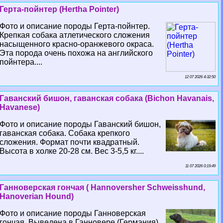
Герта-пойнтер (Hertha Pointer)
Фото и описание породы Герта-пойнтер.
Крепкая собака атлетического сложения
насыщенного красно-оранжевого окраса.
Эта порода очень похожа на английского
пойнтера....
12 07 2026 4:32:50
Гаванский бишон, гаванская собака (Bichon Havanais,
Havanese)
Фото и описание породы Гаванский бишон,
гаванская собака. Собака крепкого
сложения. Формат почти квадратный.
Высота в холке 20-28 см. Вес 3-5,5 кг....
11 07 2026 0:19:49
Ганноверская гончая ( Hannoversher Schweisshund,
Hanoverian Hound)
Фото и описание породы Ганноверская
гончая. Выведена в Ганновере (Германия)