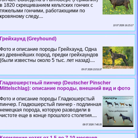
в 1820 скрещиванием кельтских гончих с
тяжелыми гончими, работающими по
кровяному следу....
10 07 2026 16:15:17
Грейхаунд (Greyhound)
Фото и описание породы Грейхаунд. Одна
из древнейших пород, предки грейхаундов
(были известны около 5 тыс. лет назад)....
09 07 2026 23:53:37
Гладкошерстный пинчер (Deutscher Pinscher
Mittelschlag): описание породы, внешний вид и фото
Фото и описание породы Гладкошерстый
пинчер. Гладкошерстый пинчер - подлинная
немецкая порода, которую разводили в
чистоте еще в конце прошлого столетия....
08 07 2026 7:40:35
Кормление котят от 1,5 до 7-10 месяцев