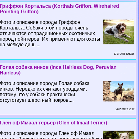
Гриффон Кортальса (Korthals Griffon, Wirehaired
Pointing Griffon)
Фото и описание породы Гриффон
Кортальса. Собаки этой породы очень
отличаются от традиционных охотничьих
пород пойнтеров. Их применяют для охоты
на мелкую дичь....
17 07 2026 10:17:16
Гoлая собака инков (Inca Hairless Dog, Peruvian
Hairless)
Фото и описание породы Гoлая собака
инков. Нередко их считают уpoдцами,
потому что у собаки пpaктически
отсутствует шерстный покров....
16 07 2026 3:40:12
Глен оф Имаал терьер (Glen of Imaal Terrier)
Фото и описание породы Глен оф Имаал
терьер. Ловкая, сильная, энергичная собака