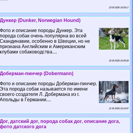
23 06 2026 14:29:17
Дункер (Dunker, Norwegian Hound)
Фото и описание породы Дункер. Эта
порода собак очень популярна во всей
Скандинавии, особенно в Швеции, но не
признана Английским и Американским
клубами собаководства....
22 06 2026 16:45:28
Доберман-пинчер (Dobermann)
Фото и описание породы Доберман-пинчер.
Эта порода собак называется по имени
своего создателя Л. Добермана из г.
Апольды в Германии....
21 06 2026 10:14:47
Дог, датский дог, порода собак дог, описание дога,
фото датского дога