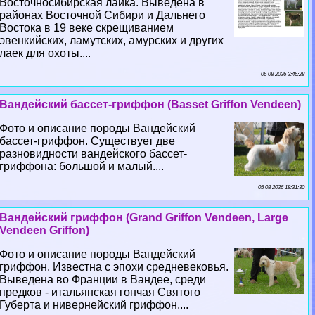
Восточносибирская лайка. Выведена в
районах Восточной Сибири и Дальнего
Востока в 19 веке скрещиванием
эвенкийских, ламутских, амурских и других
лаек для охоты....
06 08 2026 2:46:28
Вандейский бассет-гриффон (Basset Griffon Vendeen)
Фото и описание породы Вандейский
бассет-гриффон. Существует две
разновидности вандейского бассет-
гриффона: большой и малый....
05 08 2026 18:31:30
Вандейский гриффон (Grand Griffon Vendeen, Large
Vendeen Griffon)
Фото и описание породы Вандейский
гриффон. Известна с эпохи средневековья.
Выведена во Франции в Вандее, среди
предков - итальянская гончая Святого
Губерта и нивернейский гриффон....