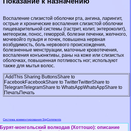
Показание к назначению
Воспаление слизистой оболочки рта, ангина, ларингит,
острые и хронические воспаления слизистой оболочки
пищеварительной системы (гастрит, колит, энтероколит),
ме­теоризм, понос, геморрой, болезни печенки, желчного,
мочевой­го пузыря и почек, повышена нервная
возбудимость, боль нер­вового происхождения,
болезненные мeнcтpуации, маточные кровотечения,
воспаления конъюнктивы, раны на коже или слизистых
оболочках, повышенная потливость ног; используют
также для мытья волос.
AddThis Sharing Buttons
Share to
Facebook
Facebook
Share to Twitter
Twitter
Share to
Telegram
Telegram
Share to WhatsApp
WhatsApp
Share to
Печать
Печать
Система комментирования SigComments
Бурят-монгольский волкодав (Хоттошо): описание