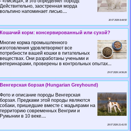
- «лисица», и это определяет породу.
Действительно, заостренная морда
вольпино напоминает лисью....
30 07 2026 8:44:50
Кошачий корм: консервированный или сухой?
Многие корма промышленного
изготовления удовлетворяют все
потребности вашей кошки в питательных
веществах. Они разработаны учеными и
ветеринарами, проверены в контрольных опытах...
29 07 2026 14:56:26
Венгерская борзая (Hungarian Greyhound)
Фото и описание породы Венгерская
борзая. Предками этой породы являются
собаки, пришедшие вместе с мадьярами на
территорию современных Венгрии и
Румынии в 10 веке....
28 07 2026 21:41:55