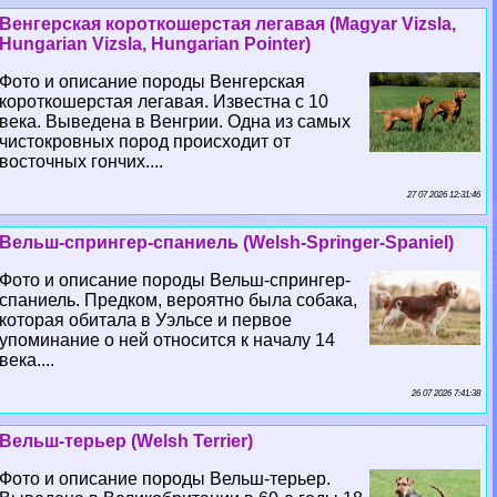
Венгерская короткошерстая легавая (Magyar Vizsla,
Hungarian Vizsla, Hungarian Pointer)
Фото и описание породы Венгерская
короткошерстая легавая. Известна с 10
века. Выведена в Венгрии. Одна из самых
чистокровных пород происходит от
восточных гончих....
27 07 2026 12:31:46
Вельш-спрингер-спаниель (Welsh-Springer-Spaniel)
Фото и описание породы Вельш-спрингер-
спаниель. Предком, вероятно была собака,
которая обитала в Уэльсе и первое
упоминание о ней относится к началу 14
века....
26 07 2026 7:41:38
Вельш-терьер (Welsh Terrier)
Фото и описание породы Вельш-терьер.