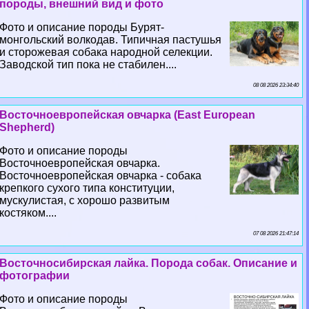
породы, внешний вид и фото
Фото и описание породы Бурят-
монгольский волкодав. Типичная пастушья
и сторожевая собака народной селекции.
Заводской тип пока не стабилен....
08 08 2026 23:34:40
Восточноевропейская овчарка (East European
Shepherd)
Фото и описание породы
Восточноевропейская овчарка.
Восточноевропейская овчарка - собака
крепкого сухого типа конституции,
мускулистая, с хорошо развитым
костяком....
07 08 2026 21:47:14
Восточносибирская лайка. Порода собак. Описание и
фотографии
Фото и описание породы