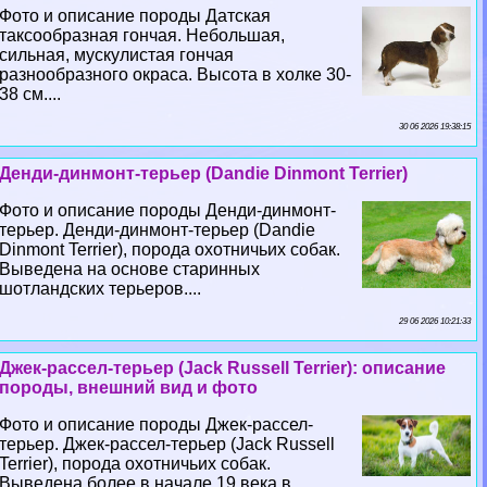
Фото и описание породы Датская
таксообразная гончая. Небольшая,
сильная, мускулистая гончая
разнообразного окраса. Высота в холке 30-
38 см....
30 06 2026 19:38:15
Денди-динмонт-терьер (Dandie Dinmont Terrier)
Фото и описание породы Денди-динмонт-
терьер. Денди-динмонт-терьер (Dandie
Dinmont Terrier), порода охотничьих собак.
Выведена на основе старинных
шотландских терьеров....
29 06 2026 10:21:33
Джек-рассел-терьер (Jack Russell Terrier): описание
породы, внешний вид и фото
Фото и описание породы Джек-рассел-
терьер. Джек-рассел-терьер (Jack Russell
Terrier), порода охотничьих собак.
Выведена более в начале 19 века в