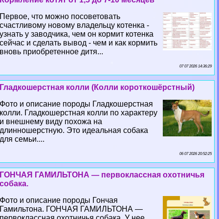
Первое, что можно посоветовать
счастливому новому владельцу котенка -
узнать у заводчика, чем он кормит котенка
сейчас и сделать вывод - чем и как кормить
вновь приобретенное дитя...
07 07 2026 14:36:29
Гладкошерстная колли (Колли короткошёрстный)
Фото и описание породы Гладкошерстная
колли. Гладкошерстная колли по хаpaктеру
и внешнему виду похожа на
длинношерстную. Это идеальная собака
для семьи....
06 07 2026 20:52:25
ГОНЧАЯ ГАМИЛЬТОНА — первоклассная охотничья
собака.
Фото и описание породы Гончая
Гамильтона. ГОНЧАЯ ГАМИЛЬТОНА —
первоклассная охотничья собака. У нее