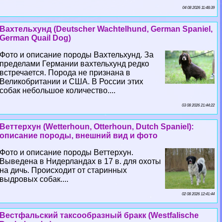
04 08 2026 11:48:39
Вахтельхунд (Deutscher Wachtelhund, German Spaniel,
German Quail Dog)
Фото и описание породы Вахтельхунд. За
пределами Германии вахтельхунд редко
встречается. Порода не признана в
Великобритании и США. В России этих
собак небольшое количество....
03 08 2026 21:44:22
Веттерхун (Wetterhoun, Otterhoun, Dutch Spaniel):
описание породы, внешний вид и фото
Фото и описание породы Веттерхун.
Выведена в Нидерландах в 17 в. для охоты
на дичь. Происходит от старинных
выдровых собак....
02 08 2026 12:41:44
Вестфальский таксообразный бpaкк (Westfalische