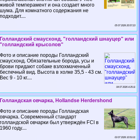
живой темперамент и она создает много
шума. Для комнатного содержания не
подходит....
05 07 2026 20:57:23
Голландский смаусхонд, "голландский шнауцер" или
"голландский крысолов"
Фото и описание породы Голландский
смаусхонд. Обязательные борода, усы и
брови придают собаке взлохмаченный
беспечный вид. Высота в холке 35,5 - 43 см.
Вес 9 - 10 кг....
04 07 2026 4:35:11
Голландская овчарка, Hollandse Herdershond
Фото и описание породы Голландская
овчарка. Современный стандарт
голландской овчарки был утверждён FCI в
1960 году....
03 07 2026 10:53:31