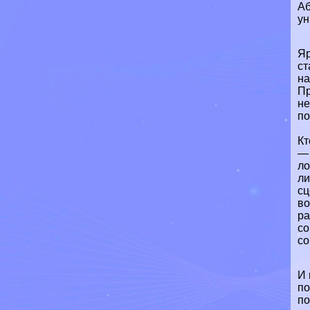
Аб
ун
Яр
ст
н
Пр
не
по
Кт
— 
ло
ли
сц
во
ра
со
со
И 
по
по