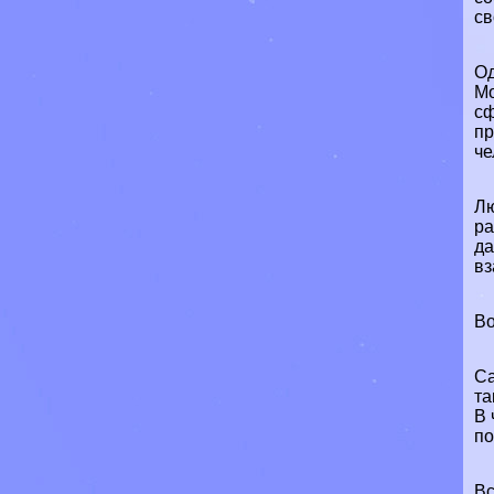
св
Од
Мо
сф
пр
че
Лю
ра
да
вз
Во
Са
та
В 
по
Вс