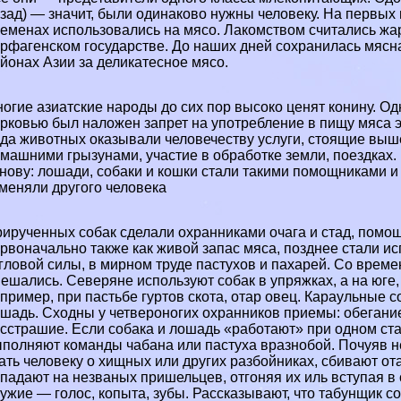
зад) — значит, были одинаково нужны человеку. На первы
еменах использовались на мясо. Лакомством считались жар
рфагенском государстве. До наших дней сохранилась мясна
йонах Азии за деликатесное мясо.
огие азиатские народы до сих пор высоко ценят конину. О
рковью был наложен запрет на употрeбление в пищу мяса эт
да животных оказывали человечеству услуги, стоящие выше
машними грызунами, участие в обработке земли, поездках
нову: лошади, собаки и кошки стали такими помощниками и
меняли другого человека
ирученных собак сделали охранниками очага и стад, помо
рвоначально также как живой запас мяса, позднее стали ис
гловой силы, в мирном труде пастухов и пахарей. Со врем
ешались. Северяне используют собак в упряжках, а на юге,
пример, при пастьбе гуртов скота, отар овец. Караульные с
шадь. Сходны у четвероногих охранников приемы: обегание 
сстрашие. Если собака и лошадь «работают» при одном стад
полняют комaнды чабана или пастуха вразнобой. Почуяв не
ать человеку о хищных или других разбойниках, сбивают ота
падают на незваных пришельцев, отгоняя их иль вступая в 
ужие — голос, копыта, зубы. Рассказывают, что табунщик 