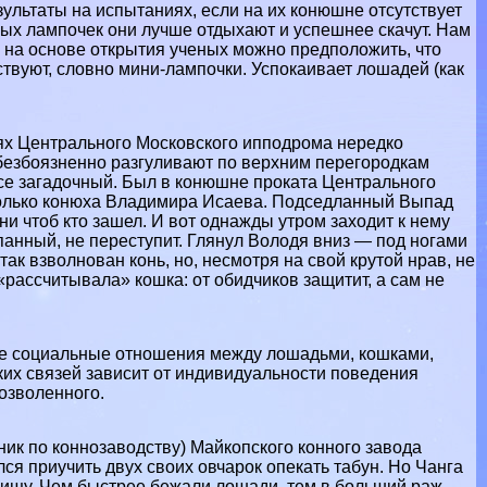
ультаты на испытаниях, если на их конюшне отсутствует
ых лампочек они лучше отдыхают и успешнее скачут. Нам
 на основе открытия ученых можно предположить, что
твуют, словно мини-лампочки. Успокаивает лошадей (как
ях Центрального Московского ипподрома нередко
 безбоязненно разгуливают по верхним перегородкам
все загадочный. Был в конюшне проката Центрального
 только конюха Владимира Исаева. Подседланный Выпад
-ни чтоб кто зашел. И вот однажды утром заходит к нему
копанный, не переступит. Глянул Володя вниз — под ногами
ак взволнован конь, но, несмотря на свой крутой нрав, не
«рассчитывала» кошка: от обидчиков защитит, а сам не
ые социальные отношения между лошадьми, кошками,
ких связей зависит от индивидуальности поведения
дозволенного.
ник по коннозаводству) Майкопского конного завода
ся приучить двух своих овчарок опекать табун. Но Чанга
тбищу. Чем быстрее бежали лошади, тем в больший раж