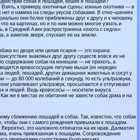
модействии собак и лошадей, кошек и лошадей?
Взять, к примеру, охотничьи сцены: конные охотники — в
х нет и намека на следы укусов собаками. В отно¬шениях
риально они более приближены друг к другу и к человеку.
то на картинах, но и по ним можно многое узнать и
ь, в Средней Азии распространена «охота с седла»:
а, а заметив зверя, спускает ее на землю.
бака во дворе или целая псарня — это охрана:
исутствие знакомых друг другу существ вовсе их не
 что содержание собак на конюшне — не прихоть, а
водятся кровососущие летучие мыши (их нередко
а людей, лошадей, других домашних животных и сосут у
 — до 80 000 колебаний в секунду, то есть ультразвуки,
 они улавливают ультразвук, просыпаются и отпугивают
ных и людей. Ведь кровососы — носители вируса
Как же в местах их обитания не завести собак дома и на
ному сближению лошадей и собак. Так, известно, что собак
, чтобы они с самого рождения привыкали к лошадям.
Вероятно, это наложило отпечаток на их нрав. Далматин
бака, очень привязанная к лошадям. Сопровождение
аса легконогими существами было весьма