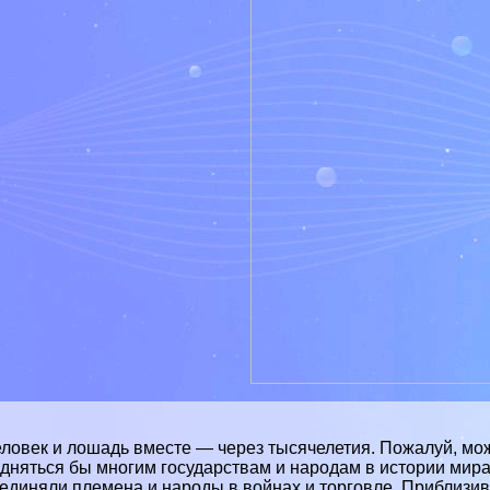
ловек и лошадь вместе — через тысячелетия. Пожалуй, мож
дняться бы многим государствам и народам в истории мир
единяли племена и народы в войнах и торговле. Приблизив 