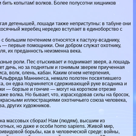
и бить копытам! волков. Более полусотни хищников
гая детенышей, лошади также неприступны: в табуне они
 косячный жеребец нередко вступает в единоборство с
с большим почтением относятся к пастуху-всаднику,
дь — первые помощники. Они добром служат охотнику,
оля, их преданность неизменна века.
разные роли. Пес отыскивает и поднимает зверя, а лошадь
т дичь, но за поднятым и гонимым зверем приученная
иса, волк, олень, кабан. Каким огнем нетерпения,
 Альфреда Маннингса, немало полотен посвятившего
са, он едва подчиняется сдерживающей руке всадника и
аки — борзые и гончие — могут на коротком отрезке
даже волка. Но бывает, что, израсходовав силы на бросок,
рекрасными иллюстрациями охотничьего союза человека,
ва, других художников.
, на массовых сборах! Нам (людям), высшим из
тных, но даже и особи homo sapiens. Живой мир,
ривидовой борьбы, как в человеческой среде: войны,