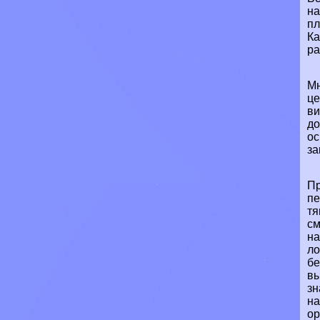
на
пл
Ка
ра
Мн
це
ви
до
ос
за
Пр
пе
тя
см
на
ло
бе
вы
зн
на
ор