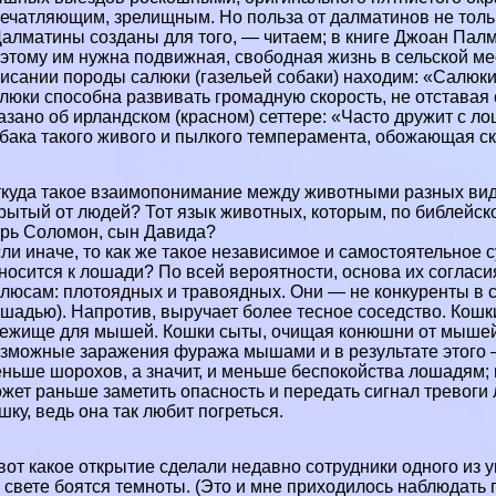
ечатляющим, зрелищным. Но польза от далматинов не толь
алматины созданы для того, — читаем; в книге Джоан Пал
этому им нужна подвижная, свободная жизнь в сельской мес
исании породы салюки (газельей собаки) находим: «Салюк
люки способна развивать громадную скорость, не отставая 
азано об ирландском (красном) сеттере: «Часто дружит с л
бака такого живого и пылкого темперамента, обожающая ско
куда такое взаимопонимание между животными разных видо
рытый от людей? Тот язык животных, которым, по библейс
рь Соломон, сын Давида?
ли иначе, то как же такое независимое и самостоятельное 
носится к лошади? По всей вероятности, основа их соглас
люсам: плотоядных и травоядных. Они — не конкуренты в с
шадью). Напротив, выручает более тесное соседство. Кошки
ежище для мышей. Кошки сыты, очищая конюшни от мыше
зможные заражения фуража мышами и в результате этого
ньше шорохов, а значит, и меньше беспокойства лошадям; 
жет раньше заметить опасность и передать сигнал тревоги
шку, ведь она так любит погреться.
вот какое открытие сделали недавно сотрудники одного из
 свете боятся темноты. (Это и мне приходилось наблюдать п