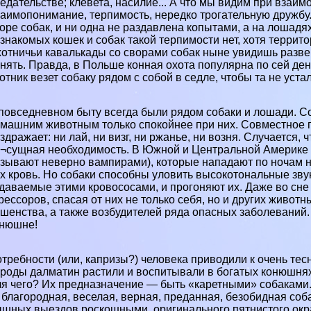
едательстве; клевета, насилие... А что мы видим при взаи
аимопонимание, терпимость, нередко трогательную дружбу. 
оре собак, и ни одна не раздавлена копытами, а на лошадя
знакомых кошек и собак такой терпимости нет, хотя террито
отничьи кавалькады со сворами собак ныне увидишь разве ч
нять. Правда, в Польше конная охота популярна по сей ден
отник везет собаку рядом с собой в седле, чтобы та не устал
повседневном быту всегда были рядом собаки и лошади. Со
машним животным только спокойнее при них. Совместное пр
здражает: ни лай, ни визг, ни ржанье, ни возня. Случается,
¬сущная необходимость. В Южной и Центральной Америке 
зывают неверно вампирами), которые нападают по ночам н
х кровь. Но собаки способны уловить высокотональные звуки
даваемые этими кровососами, и прогоняют их. Даже во сне
рессоров, спасая от них не только себя, но и других живот
шенства, а также возбудителей ряда опасных заболеваний. 
онюшне!
требности (или, капризы?) человека приводили к очень тес
роды далматин растили и воспитывали в богатых конюшнях
я чего? Их предназначение — быть «каретными» собаками. 
благородная, веселая, верная, преданная, безобидная со
шных выездов роскошными, оригинального пятнистого окр