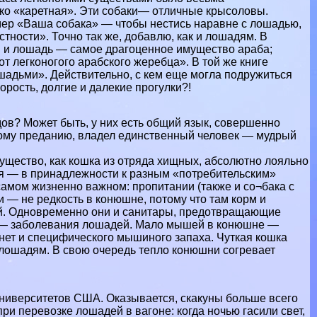
ко «каретная». Эти собаки— отличные крысоловы.
мер «Ваша собака» — чтобы нестись наравне с лошадью,
тности». Точно так же, добавлю, как и лошадям. В
и и лошадь — самое драгоценное имущество аpaба;
от легконогого арабского жеребца». В той же книге
ошадьми». Действительно, с кем еще могла подружиться
рость, долгие и далекие прогулки?!
в? Может быть, у них есть общий язык, совершенно
кому преданию, владел единственный человек — мудрый
существо, как кошка из отряда хищных, абсолютно лояльно
ия — в принадлежности к разным «потребительским»
амом жизненно важном: пропитании (также и со¬бака с
 — не редкость в конюшне, потому что там корм и
й. Одновременно они и санитары, предотвращающие
 — заболевания лошадей. Мало мышей в конюшне —
нет и специфического мышиного запаха. Чуткая кошка
 лошадям. В свою очередь тепло конюшни согревает
 университетов США. Оказывается, скакуны больше всего
ри перевозке лошадей в вагоне: когда ночью гасили свет,