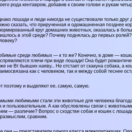
оего рода кентавром, добавив к своим голове и рукам четы
нако лошади и люди никогда не существовали только друг д
жно сказать, что прирученная и одомашненная позднее кор
ормированный круг домашних животных, оказалась в боль
ишлось в этой среде? Почему поднялась до первых ролей? 
ловеку?
бимые среди любимых — к то же? Конечно, в доме — кошка 
спрямляются плечи при виде лошади! Она будит романтическ
же не Вт бывших наяву... Не отстает от скакуна собака, а 
аимосвязана как с человеком, так и между собой теснее ос
т поэтому и выделяют ее, самую, самую.
мыми любимыми стали эти животные для человека благода
к и пользовательным. А как обусловлены связи с животными
чем — различие? Вопрос о сходстве собак и кошек с лоша
размыслим, сравним.
е они — представители одного класса млекопитающих. Од