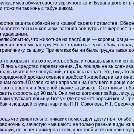
улкасимов обучил своего укрючного коня Бурана догонять 
ичтожили так конь с табунщиком.
остна защита собакой или кошкой своего потомства. Обере
ановятся тесным кольцом, загоняя вовнутрь егс жеребят, а
ападающими.
елюбопытно, что животное на пастбище — коровы, овцы — 
жели к пешему пастуху. Но не только пастуху собака лоша
граничнику, сыщику. Причем как бы ни была трудна такая д
о-то возразит: на охоте, мол, собака и лошадь выполняют 
Я лишь средство передвижения. Да, лошадь не выслеживае
шадь мчится без понуканий, стараясь награть его, будь то л
хорадочной дрожью охвачен арабский жеребец на картине
енам охоты! Взгляд коня направлен на бегущего в роще ли
т-вот сорвется в бешеной скачке за дичью... Охотничьи соб
звить скорость до 90 км/ч. Они легко догоняют зайца, лису, 
баки упускают добычу. Вот уж где поможет борзый конь! П
бак и лошадей служат картины П.П. Соколова, Н.Г. Сверчко
ведь что удивительно: никаких помех друг другу при гоньбе
звоночных, зачастую «мешают» не только разные виды живо
жалуй, не знает примеров столь яростной и отчаянной внут