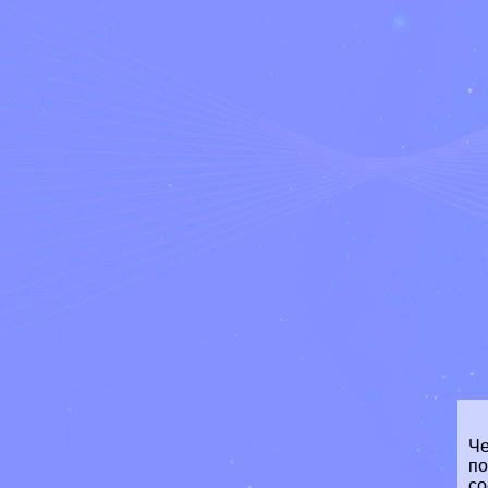
Че
по
со