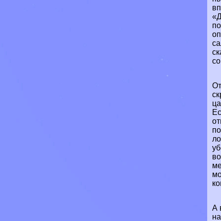
вп
«Д
по
оп
са
ск
со
От
ск
ца
Ес
от
по
ло
уб
во
ме
мо
ко
А 
на