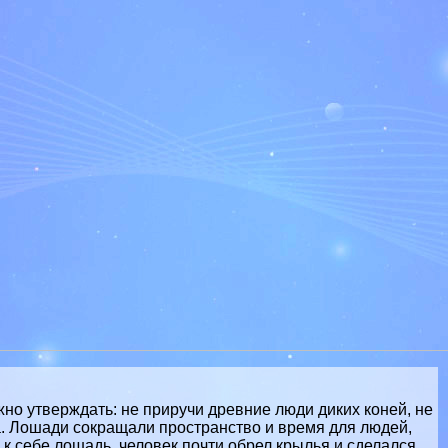
но утверждать: не приручи древние люди диких коней, не
а. Лошади сокращали прострaнcтво и время для людей,
к себе лошадь, человек почти обрел крылья и сделался