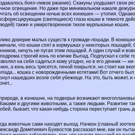
здавалось бояз¬ливое ржание). Скакуны ухудшают свои рез
чное освещение. Но даже при минимальном накале дежурн
чтать об освещении ночью всех конюшен — утопия. Однако
сфоресцирующие (светящиеся) глаза кошки в темноте дейс
людей) также и умиротворенное тихое мурлыканье кошек.
лико доверие малых существ к громаде-лошади. В конюшн
мечали, что кошки спят в кормушках у некоторых лошадей,
нников, ничуть не пугая этим лошадей. А один случай и во
подрома строгий конь по кличке Выпад. Подпускал к себе
зволял на себя садиться кому угодно, но в его денник — ни
нюх, а конь весь трясется, пеной покрылся, но стоит как в
пада... кошка с новорожденными котятами! Вот отчего был т
онул нашедших возле себя убежище. На это, быть может, и 
онет...
природе, в конюшне, на подворье возникают многопланов
баками и другими животными, а также людьми. Развитие та
обей, бывает, что какая-нибудь сторона переступает грань 
гда животные сами находят выход. Начкон (главный зоотех
ександр Дометиевич Бухвостов рассказал мне, как он пытал
Чунга иногда забавлялись тем, что гоняли лошадей по пас