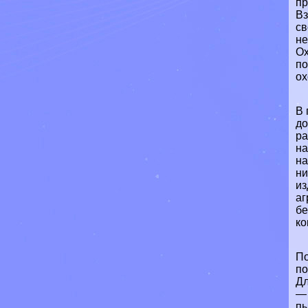
пр
Вз
св
не
Ох
по
ох
В 
до
ра
на
на
ни
из
аг
бе
к
По
по
Дл
— 
пы