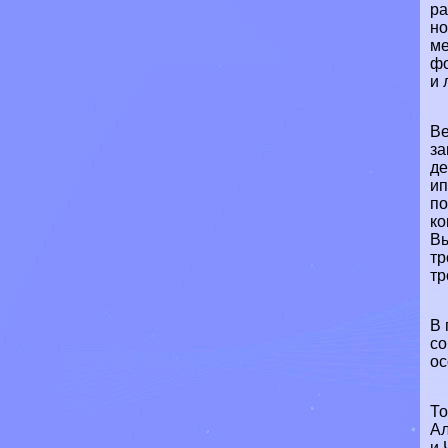
ра
но
ме
фо
и 
Ве
за
де
ип
по
ко
Вы
тр
тр
В 
со
ос
То
Ал
и 