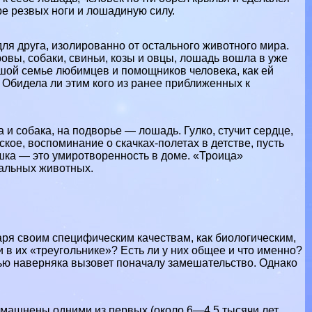
ре резвых ноги и лошадиную силу.
ля друга, изолированно от остального животного мира.
овы, собаки, свиньи, козы и овцы, лошадь вошла в уже
шой семье любимцев и помощников человека, как ей
Обидела ли этим кого из ранее приближенных к
и собака, на подворье — лошадь. Гулко, стучит сердце,
ое, воспоминание о скачках-полетах в детстве, пусть
кошка — это умиротворенность в доме. «Троица»
тальных животных.
ря своим специфическим качествам, как биологическим,
 в их «треугольнике»? Есть ли у них общее и что именно?
дью наверняка вызовет поначалу замешательство. Однако
омашнены одними из первых (около 6—4,5 тысячи лет