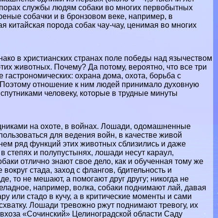
х порах службы людям собаки во многих первобытных
еные собачки и в бронзовом веке, например, в
я китайская порода собак чау-чау, ценимая во многих
днако в христианских странах поле победы над язычеством
их животных. Почему? Да потому, вероятно, что все три
 гастрономических: охрана дома, охота, борьба с
. Поэтому отношение к ним людей принимало духовную
 спутниками человеку, которые в трудные минуты
щниками на охоте, в войнах. Лошади, одомашненные
пользоваться для ведения войн, в качестве живой
енем ряд функций этих животных сблизились и даже
 в степях и полупустынях, лошади несут караул,
обаки отлично знают свое дело, как и обученная тому же
вокруг стада, заход с флангов, бдительность и
е, то не мешают, а помогают друг другу; никогда не
ладное, например, волка, собаки поднимают лай, давая
ру или стадо в кучу, а в критические моменты и сами
схватку. Лошади тревожно ржут поднимают тревогу, их
совхоза «Сочинский» Целиноградской области Саду