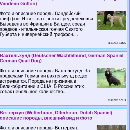
Vendeen Griffon)
Фото и описание породы Вандейский
гриффон. Известна с эпохи средневековья.
Выведена во Франции в Вандее, среди
предков - итальянская гончая Святого
Губерта и нивернейский гриффон....
04 08 2026 9:34:26
Вахтельхунд (Deutscher Wachtelhund, German Spaniel,
German Quail Dog)
Фото и описание породы Вахтельхунд. За
пределами Германии вахтельхунд редко
встречается. Порода не признана в
Великобритании и США. В России этих
собак небольшое количество....
03 08 2026 2:21:19
Веттерхун (Wetterhoun, Otterhoun, Dutch Spaniel):
описание породы, внешний вид и фото
Фото и описание породы Веттерхун.