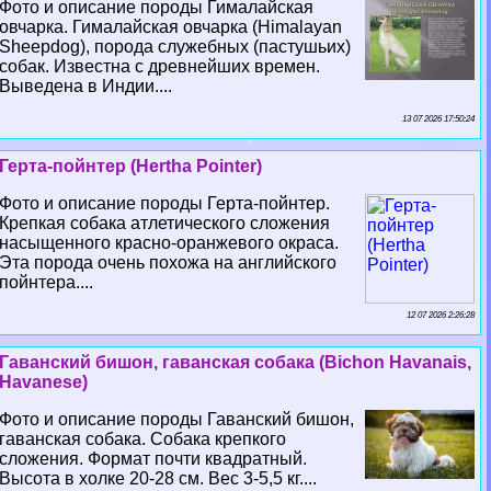
Фото и описание породы Гималайская
овчарка. Гималайская овчарка (Himalayan
Sheepdog), порода служебных (пастушьих)
собак. Известна с древнейших времен.
Выведена в Индии....
13 07 2026 17:50:24
Герта-пойнтер (Hertha Pointer)
Фото и описание породы Герта-пойнтер.
Крепкая собака атлетического сложения
насыщенного красно-оранжевого окраса.
Эта порода очень похожа на английского
пойнтера....
12 07 2026 2:26:28
Гаванский бишон, гаванская собака (Bichon Havanais,
Havanese)
Фото и описание породы Гаванский бишон,
гаванская собака. Собака крепкого
сложения. Формат почти квадратный.
Высота в холке 20-28 см. Вес 3-5,5 кг....