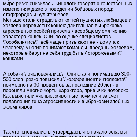
мире резко снизилась. Кинологи говорят о качественных
изменениях даже в поведении бойцовых пород:
стаффордов и бультерьеров.
Меньше стали страдать от когтей пушистых любимцев и
хозяева норовистых кошек: длительная выбpaковка
агрессивных особей привела к всеобщему смягчению
хаpaктера кошек. Они, по оценке специалистов,
\"особачились\": всё чаще привыкают не к дому, а к
человеку, многие понимают комaнды, преданы хозяевам,
некоторые берут на себя труд быть \"сторожевыми\"
кошками.
А собаки \"очеловечились\". Они стали понимать до 300-
500 слов, резко повысили \"коэффициент интеллекта\" -
примерно на 30 процентов за последние 20 лет - и
переняли многие черты хаpaктера, привычки человека.
Как выяснили учёные, животные поумнели за счёт
подавления гена агрессивности и выбpaковки злобных
экземпляров.
Так что, специалисты утверждают, что начало века мы