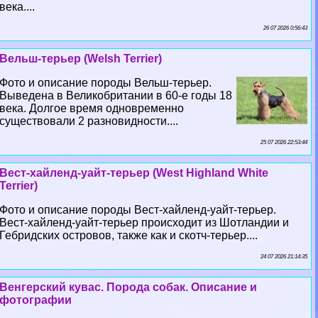
века....
26 07 2026 0:56:43
Вельш-терьер (Welsh Terrier)
Фото и описание породы Вельш-терьер.
Выведена в Великобритании в 60-е годы 18
века. Долгое время одновременно
существовали 2 разновидности....
25 07 2026 22:53:44
Вест-хайленд-уайт-терьер (West Highland White
Terrier)
Фото и описание породы Вест-хайленд-уайт-терьер.
Вест-хайленд-уайт-терьер происходит из Шотландии и
Гебридских островов, также как и скотч-терьер....
24 07 2026 21:14:35
Венгерский кувас. Порода собак. Описание и
фотографии