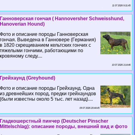
11 07 2026 9:31:45
Ганноверская гончая ( Hannoversher Schweisshund,
Hanoverian Hound)
Фото и описание породы Ганноверская
гончая. Выведена в Ганновере (Германия)
в 1820 скрещиванием кельтских гончих с
тяжелыми гончими, работающими по
кровяному следу....
10 07 2026 3:14:46
Грейхаунд (Greyhound)
Фото и описание породы Грейхаунд. Одна
из древнейших пород, предки грейхаундов
(были известны около 5 тыс. лет назад)....
09 07 2026 20:44:45
Гладкошерстный пинчер (Deutscher Pinscher
Mittelschlag): описание породы, внешний вид и фото