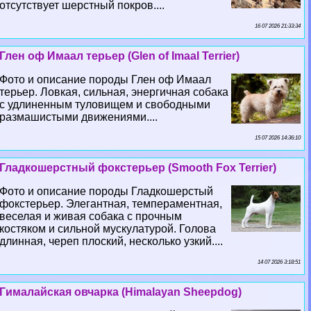
отсутствует шерстный покров....
16 07 2026 21:33:34
Глен оф Имаал терьер (Glen of Imaal Terrier)
Фото и описание породы Глен оф Имаал
терьер. Ловкая, сильная, энергичная собака
с удлиненным туловищем и свободными
размашистыми движениями....
15 07 2026 14:36:10
Гладкошерстный фокстерьер (Smooth Fox Terrier)
Фото и описание породы Гладкошерстый
фокстерьер. Элегантная, темпераментная,
веселая и живая собака с прочным
костяком и сильной мускулатурой. Голова
длинная, череп плоский, несколько узкий....
14 07 2026 3:18:51
Гималайская овчарка (Himalayan Sheepdog)