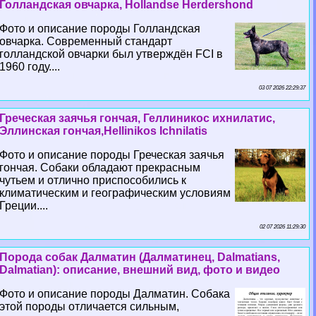
Голландская овчарка, Hollandse Herdershond
Фото и описание породы Голландская
овчарка. Современный стандарт
голландской овчарки был утверждён FCI в
1960 году....
03 07 2026 22:29:37
Греческая заячья гончая, Геллиникос ихнилатис,
Эллинская гончая,Hellinikos Ichnilatis
Фото и описание породы Греческая заячья
гончая. Собаки обладают прекрасным
чутьем и отлично приспособились к
климатическим и географическим условиям
Греции....
02 07 2026 11:29:30
Порода собак Далматин (Далматинец, Dalmatians,
Dalmatian): описание, внешний вид, фото и видео
Фото и описание породы Далматин. Собака
этой породы отличается сильным,