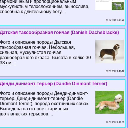
гармоничным и пропорциональным
мускулистым телосложением, вынослива,
способна к длительному бегу....
01 07 2026 2:32:58
Датская таксообразная гончая (Danish Dachsbracke)
Фото и описание породы Датская
таксообразная гончая. Небольшая,
сильная, мускулистая гончая
разнообразного окраса. Высота в холке 30-
38 см....
30 06 2026 1:48:49
Денди-динмонт-терьер (Dandie Dinmont Terrier)
Фото и описание породы Денди-динмонт-
терьер. Денди-динмонт-терьер (Dandie
Dinmont Terrier), порода охотничьих собак.
Выведена на основе старинных
шотландских терьеров....
29 06 2026 2:37:22