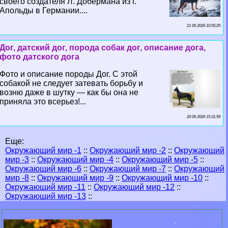
своего создателя Л. Добермана из г.
Апольды в Германии....
21 06 2026 10:55:25
Дог, датский дог, порода собак дог, описание дога,
фото датского дога
Фото и описание породы Дог. С этой
собакой не следует затевать борьбу и
возню даже в шутку — как бы она не
приняла это всерьез!...
20 06 2026 15:31:59
Еще:
Окружающий мир -1
::
Окружающий мир -2
::
Окружающий
мир -3
::
Окружающий мир -4
::
Окружающий мир -5
::
Окружающий мир -6
::
Окружающий мир -7
::
Окружающий
мир -8
::
Окружающий мир -9
::
Окружающий мир -10
::
Окружающий мир -11
::
Окружающий мир -12
::
Окружающий мир -13
::