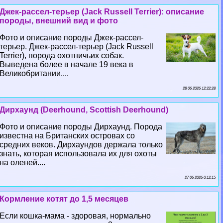
Джек-рассел-терьер (Jack Russell Terrier): описание
породы, внешний вид и фото
Фото и описание породы Джек-рассел-
терьер. Джек-рассел-терьер (Jack Russell
Terrier), порода охотничьих собак.
Выведена более в начале 19 века в
Великобритании....
28 06 2026 12:22:28
Дирхаунд (Deerhound, Scottish Deerhound)
Фото и описание породы Дирхаунд. Порода
известна на Британских островах со
средних веков. Дирхаундов держала только
знать, которая использовала их для охоты
на оленей....
27 06 2026 0:12:15
Кормление котят до 1,5 месяцев
Если кошка-мама - здоровая, нормально