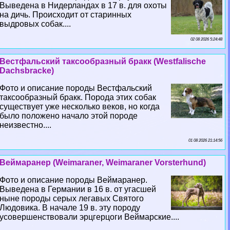
Выведена в Нидерландах в 17 в. для охоты
на дичь. Происходит от старинных
выдровых собак....
02 08 2026 5:24:48
Вестфальский таксообразный бpaкк (Westfalische
Dachsbracke)
Фото и описание породы Вестфальский
таксообразный бpaкк. Порода этих собак
существует уже несколько веков, но когда
было положено начало этой породе
неизвестно....
01 08 2026 21:14:56
Веймаранер (Weimaraner, Weimaraner Vorsterhund)
Фото и описание породы Веймаранер.
Выведена в Германии в 16 в. от угасшей
ныне породы серых легавых Святого
Людовика. В начале 19 в. эту породу
усовершенствовали эрцгерцоги Веймарские....