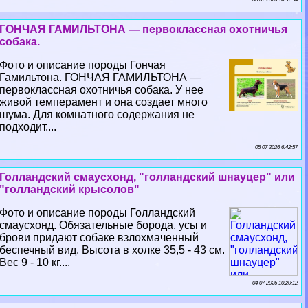
ГОНЧАЯ ГАМИЛЬТОНА — первоклассная охотничья
собака.
Фото и описание породы Гончая
Гамильтона. ГОНЧАЯ ГАМИЛЬТОНА —
первоклассная охотничья собака. У нее
живой темперамент и она создает много
шума. Для комнатного содержания не
подходит....
05 07 2026 6:42:57
Голландский смаусхонд, "голландский шнауцер" или
"голландский крысолов"
Фото и описание породы Голландский
смаусхонд. Обязательные борода, усы и
брови придают собаке взлохмаченный
беспечный вид. Высота в холке 35,5 - 43 см.
Вес 9 - 10 кг....
04 07 2026 10:20:12