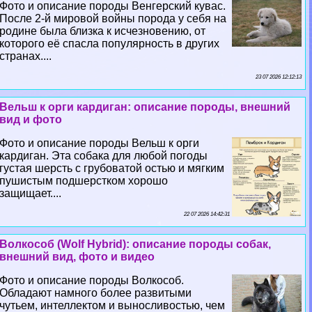
Фото и описание породы Венгерский кувас.
После 2-й мировой войны порода у себя на
родине была близка к исчезновению, от
которого её спасла популярность в других
странах....
23 07 2026 12:12:13
Вельш к opги кардиган: описание породы, внешний
вид и фото
Фото и описание породы Вельш к opги
кардиган. Эта собака для любой погоды
густая шерсть с грубоватой остью и мягким
пушистым подшерстком хорошо
защищает....
22 07 2026 14:42:31
Волкособ (Wolf Hybrid): описание породы собак,
внешний вид, фото и видео
Фото и описание породы Волкособ.
Обладают намного более развитыми
чутьем, интеллектом и выносливостью, чем