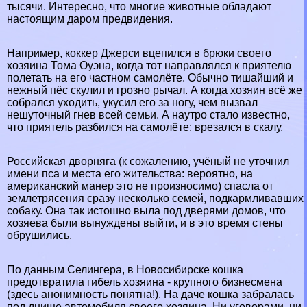
тысячи. Интересно, что многие животные обладают
настоящим даром предвидения.
Например, коккер Джерси вцепился в брюки своего
хозяина Тома Оуэна, когда тот направлялся к приятелю
полетать на его частном самолёте. Обычно тишайший и
нежный пёс скулил и грозно рычал. А когда хозяин всё же
собрался уходить, укусил его за ногу, чем вызвал
нешуточный гнев всей семьи. А наутро стало известно,
что приятель разбился на самолёте: врезался в скалу.
Российская дворняга (к сожалению, учёный не уточнил
имени пса и места его жительства: вероятно, на
американский манер это не произносимо) спасла от
землетрясения сразу несколько семей, подкармливавших
собаку. Она так истошно выла под дверями домов, что
хозяева были вынуждены выйти, и в это время стены
обрушились.
По данным Селингера, в Новосибирске кошка
предотвратила гибель хозяина - крупного бизнесмена
(здесь анонимность понятна!). На даче кошка забралась
под днище автомобиля своего хозяина. Ни уговорами, ни