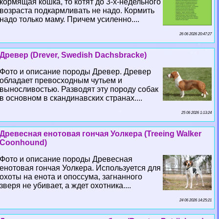
кормящая кошка, то котят до 3-х-недельного
возраста подкармливать не надо. Кормить
надо только маму. Причем усиленно....
26 06 2026 20:47:27
Древер (Drever, Swedish Dachsbracke)
Фото и описание породы Древер. Древер
обладает превосходным чутьем и
выносливостью. Разводят эту породу собак
в основном в скандинавских странах....
25 06 2026 1:13:24
Древесная енотовая гончая Уолкера (Treeing Walker
Coonhound)
Фото и описание породы Древесная
енотовая гончая Уолкера. Используется для
охоты на енота и опоссума, загнанного
зверя не убивает, а ждет охотника....
24 06 2026 14:25:21