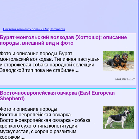
Система комментирования SigComments
Бурят-монгольский волкодав (Хоттошо): описание
породы, внешний вид и фото
Фото и описание породы Бурят-
монгольский волкодав. Типичная пастушья
и сторожевая собака народной селекции.
Заводской тип пока не стабилен....
08 08 2026 2:41:47
Восточноевропейская овчарка (East European
Shepherd)
Фото и описание породы
Восточноевропейская овчарка.
Восточноевропейская овчарка - собака
крепкого сухого типа конституции,
мускулистая, с хорошо развитым
костяком....