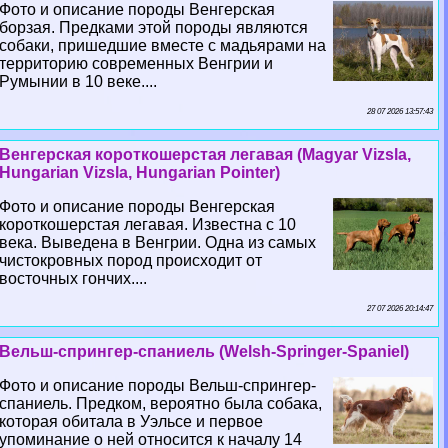
Фото и описание породы Венгерская
борзая. Предками этой породы являются
собаки, пришедшие вместе с мадьярами на
территорию современных Венгрии и
Румынии в 10 веке....
28 07 2026 13:57:43
Венгерская короткошерстая легавая (Magyar Vizsla,
Hungarian Vizsla, Hungarian Pointer)
Фото и описание породы Венгерская
короткошерстая легавая. Известна с 10
века. Выведена в Венгрии. Одна из самых
чистокровных пород происходит от
восточных гончих....
27 07 2026 20:14:47
Вельш-спрингер-спаниель (Welsh-Springer-Spaniel)
Фото и описание породы Вельш-спрингер-
спаниель. Предком, вероятно была собака,
которая обитала в Уэльсе и первое
упоминание о ней относится к началу 14