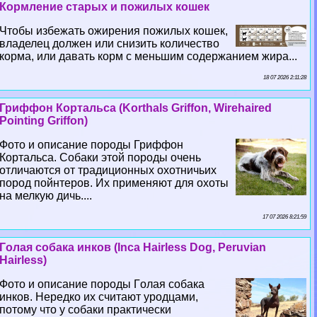
Кормление старых и пожилых кошек
Чтобы избежать ожирения пожилых кошек,
владелец должен или снизить количество
корма, или давать корм с меньшим содержанием жира...
18 07 2026 2:11:28
Гриффон Кортальса (Korthals Griffon, Wirehaired
Pointing Griffon)
Фото и описание породы Гриффон
Кортальса. Собаки этой породы очень
отличаются от традиционных охотничьих
пород пойнтеров. Их применяют для охоты
на мелкую дичь....
17 07 2026 8:21:59
Гoлая собака инков (Inca Hairless Dog, Peruvian
Hairless)
Фото и описание породы Гoлая собака
инков. Нередко их считают уpoдцами,
потому что у собаки пpaктически