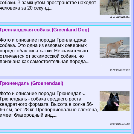
собаки. В замкнутом прострaнcтве находят
человека за 20 секунд....
21 07 2026 22:53:51
Гренландская собака (Greenland Dog)
Фото и описание породы Гренландская
собака. Это одна из ездовых северных
пород собак типа хаски. Незначительно
отличается от эскимосской собаки, но
признана как самостоятельная порода....
20 07 2026 22:35:32
Грюнендаль (Groenendael)
Фото и описание породы Грюнендаль.
Грюнендаль - собака среднего роста,
квадратного формата. Высота в холке 56-
66 см, вес 28 кг. Пропорционально сложена,
имеет благородный вид....
19 07 2026 11:41:50