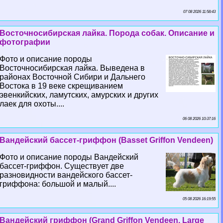
07 08 2026 11:58:43
Восточносибирская лайка. Порода собак. Описание и
фотографии
Фото и описание породы
Восточносибирская лайка. Выведена в
районах Восточной Сибири и Дальнего
Востока в 19 веке скрещиванием
эвенкийских, ламутских, амурских и других
лаек для охоты....
06 08 2026 10:37:16
Вандейский бассет-гриффон (Basset Griffon Vendeen)
Фото и описание породы Вандейский
бассет-гриффон. Существует две
разновидности вандейского бассет-
гриффона: большой и малый....
05 08 2026 16:19:55
Вандейский гриффон (Grand Griffon Vendeen, Large