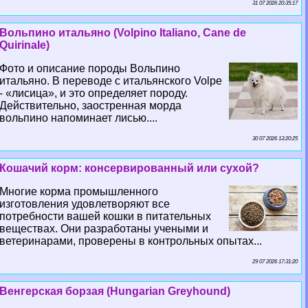
31 07 2026 20:35:17
Вольпино итальяно (Volpino Italiano, Cane de
Quirinale)
Фото и описание породы Вольпино
итальяно. В переводе с итальянского Volpe
- «лисица», и это определяет породу.
Действительно, заостренная морда
вольпино напоминает лисью....
30 07 2026 13:20:25
Кошачий корм: консервированный или сухой?
Многие корма промышленного
изготовления удовлетворяют все
потребности вашей кошки в питательных
веществах. Они разработаны учеными и
ветеринарами, проверены в контрольных опытах...
29 07 2026 17:31:20
Венгерская борзая (Hungarian Greyhound)