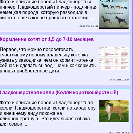
Фото и описание породы Гладкошерстый
пинчер. Гладкошерстый пинчер - подлинная
немецкая порода, которую разводили в
чистоте еще в конце прошлого столетия....
08 07 2026 7:44:31
Кормление котят от 1,5 до 7-10 месяцев
Первое, что можно посоветовать
счастливому новому владельцу котенка -
узнать у заводчика, чем он кормит котенка
сейчас и сделать вывод - чем и как кормить
вновь приобретенное дитя...
07 07 2026 1:18:10
Гладкошерстная колли (Колли короткошёрстный)
Фото и описание породы Гладкошерстная
колли. Гладкошерстная колли по хаpaктеру
и внешнему виду похожа на
длинношерстную. Это идеальная собака
для семьи....
06 07 2026 14:57:54