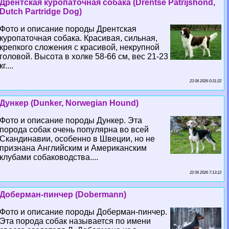
Дрентская куропаточная собака (Drentse Patrijshond,
Dutch Partridge Dog)
Фото и описание породы Дрентская
куропаточная собака. Красивая, сильная,
крепкого сложения с красивой, некрупной
головой. Высота в холке 58-66 см, вес 21-23
кг....
23 06 2026 0:31:22
Дункер (Dunker, Norwegian Hound)
Фото и описание породы Дункер. Эта
порода собак очень популярна во всей
Скандинавии, особенно в Швеции, но не
признана Английским и Американским
клубами собаководства....
22 06 2026 7:13:12
Доберман-пинчер (Dobermann)
Фото и описание породы Доберман-пинчер.
Эта порода собак называется по имени