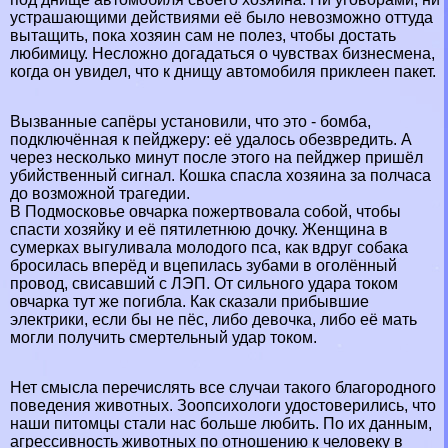
устрашающими действиями её было невозможно оттуда
вытащить, пока хозяин сам не полез, чтобы достать
любимицу. Несложно догадаться о чувствах бизнесмена,
когда он увидел, что к днищу автомобиля приклеен пакет.
Вызванные сапёры установили, что это - бомба,
подключённая к пейджеру: её удалось обезвредить. А
через несколько минут после этого на пейджер пришёл
убийственный сигнал. Кошка спасла хозяина за полчаса
до возможной трагедии.
В Подмосковье овчарка пожертвовала собой, чтобы
спасти хозяйку и её пятилетнюю дочку. Женщина в
сумерках выгуливала молодого пса, как вдруг собака
бросилась вперёд и вцепилась зубами в оголённый
провод, свисавший с ЛЭП. От сильного удара током
овчарка тут же погибла. Как сказали прибывшие
электрики, если бы не пёс, либо дeвoчка, либо её мать
могли получить cмepтельный удар током.
Нет смысла перечислять все случаи такого благородного
поведения животных. Зоопсихологи удостоверились, что
наши питомцы стали нас больше любить. По их данным,
агрессивность животных по отношению к человеку в