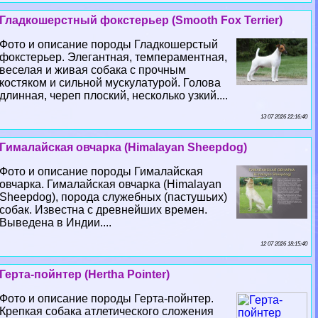
Гладкошерстный фокстерьер (Smooth Fox Terrier)
Фото и описание породы Гладкошерстый
фокстерьер. Элегантная, темпераментная,
веселая и живая собака с прочным
костяком и сильной мускулатурой. Голова
длинная, череп плоский, несколько узкий....
13 07 2026 22:16:40
Гималайская овчарка (Himalayan Sheepdog)
Фото и описание породы Гималайская
овчарка. Гималайская овчарка (Himalayan
Sheepdog), порода служебных (пастушьих)
собак. Известна с древнейших времен.
Выведена в Индии....
12 07 2026 18:15:40
Герта-пойнтер (Hertha Pointer)
Фото и описание породы Герта-пойнтер.
Крепкая собака атлетического сложения