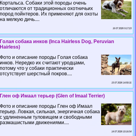
Кортальса. Собаки этой породы очень
отличаются от традиционных охотничьих
пород пойнтеров. Их применяют для охоты
на мелкую дичь....
16 07 2026 9:17:23
Гoлая собака инков (Inca Hairless Dog, Peruvian
Hairless)
Фото и описание породы Гoлая собака
инков. Нередко их считают уpoдцами,
потому что у собаки пpaктически
отсутствует шерстный покров....
15 07 2026 14:50:31
Глен оф Имаал терьер (Glen of Imaal Terrier)
Фото и описание породы Глен оф Имаал
терьер. Ловкая, сильная, энергичная собака
с удлиненным туловищем и свободными
размашистыми движениями....
14 07 2026 10:16:54