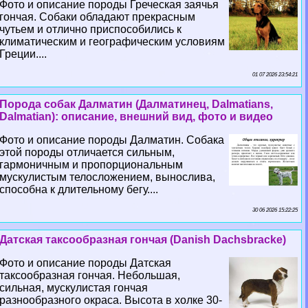
Фото и описание породы Греческая заячья
гончая. Собаки обладают прекрасным
чутьем и отлично приспособились к
климатическим и географическим условиям
Греции....
01 07 2026 23:54:21
Порода собак Далматин (Далматинец, Dalmatians,
Dalmatian): описание, внешний вид, фото и видео
Фото и описание породы Далматин. Собака
этой породы отличается сильным,
гармоничным и пропорциональным
мускулистым телосложением, вынослива,
способна к длительному бегу....
30 06 2026 15:22:25
Датская таксообразная гончая (Danish Dachsbracke)
Фото и описание породы Датская
таксообразная гончая. Небольшая,
сильная, мускулистая гончая
разнообразного окраса. Высота в холке 30-