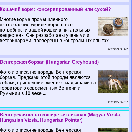
Кошачий корм: консервированный или сухой?
Многие корма промышленного
изготовления удовлетворяют все
потребности вашей кошки в питательных
веществах. Они разработаны учеными и
ветеринарами, проверены в контрольных опытах...
28 07 2026 15:15:47
Венгерская борзая (Hungarian Greyhound)
Фото и описание породы Венгерская
борзая. Предками этой породы являются
собаки, пришедшие вместе с мадьярами на
территорию современных Венгрии и
Румынии в 10 веке....
27 07 2026 19:41:57
Венгерская короткошерстая легавая (Magyar Vizsla,
Hungarian Vizsla, Hungarian Pointer)
Фото и описание породы Венгерская