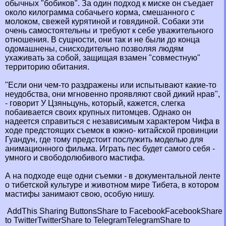
обычных "бобиков". За один подход к миске он съедает
около килограмма собачьего корма, смешанного с
молоком, свежей курятиной и говядиной. Собаки эти
очень самостоятельны и требуют к себе уважительного
отношения. В сущности, они так и не были до конца
одомашнены, снисходительно позволяя людям
ухаживать за собой, защищая взамен "совместную"
территорию обитания.
"Если они чем-то раздражены или испытывают какие-то
неудобства, они мгновенно проявляют свой дикий нрав",
- говорит У Цзяньцунь, который, кажется, слегка
побаивается своих крупных питомцев. Однако он
надеется справиться с независимым хаpaктером Чифа в
ходе предстоящих съемок в южно- китайской провинции
Гуандун, где тому предстоит послужить моделью для
анимационного фильма. Играть пес будет самого себя -
умного и свободолюбивого мастифа.
А на подходе еще одни съемки - в документальной ленте
о тибетской культуре и животном мире Тибета, в котором
мастифы занимают свою, особую нишу.
AddThis Sharing Buttons
Share to Facebook
Facebook
Share
to Twitter
Twitter
Share to Telegram
Telegram
Share to