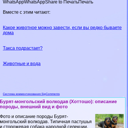
WhatsApp
WhatsApp
Share to Печать
Печать
Вместе с этим читают:
Какое животное можно завести, если вы редко бываете
дома
Такса подрастает?
Животные и вода
Система комментирования SigComments
Бурят-монгольский волкодав (Хоттошо): описание
породы, внешний вид и фото
Фото и описание породы Бурят-
монгольский волкодав. Типичная пастушья
и сторожевая собака народной селекции.