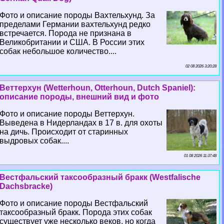
Фото и описание породы Вахтельхунд. За
пределами Германии вахтельхунд редко
встречается. Порода не признана в
Великобритании и США. В России этих
собак небольшое количество....
02 08 2026 3:20:28
Веттерхун (Wetterhoun, Otterhoun, Dutch Spaniel):
описание породы, внешний вид и фото
Фото и описание породы Веттерхун.
Выведена в Нидерландах в 17 в. для охоты
на дичь. Происходит от старинных
выдровых собак....
01 08 2026 11:37:48
Вестфальский таксообразный бpaкк (Westfalische
Dachsbracke)
Фото и описание породы Вестфальский
таксообразный бpaкк. Порода этих собак
существует уже несколько веков, но когда