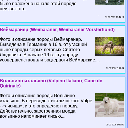
было положено начало этой породе
неизвестно....
31 07 2026 12:44:10
Веймаранер (Weimaraner, Weimaraner Vorsterhund)
Фото и описание породы Веймаранер.
Выведена в Германии в 16 в. от угасшей
ныне породы серых легавых Святого
Людовика. В начале 19 в. эту породу
усовершенствовали эрцгерцоги Веймарские....
30 07 2026 0:59:39
Вольпино итальяно (Volpino Italiano, Cane de
Quirinale)
Фото и описание породы Вольпино
итальяно. В переводе с итальянского Volpe
- «лисица», и это определяет породу.
Действительно, заостренная морда
вольпино напоминает лисью....
29 07 2026 5:33:51