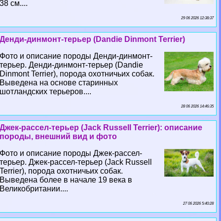
38 см....
29 06 2026 12:38:37
Денди-динмонт-терьер (Dandie Dinmont Terrier)
Фото и описание породы Денди-динмонт-
терьер. Денди-динмонт-терьер (Dandie
Dinmont Terrier), порода охотничьих собак.
Выведена на основе старинных
шотландских терьеров....
28 06 2026 14:46:35
Джек-рассел-терьер (Jack Russell Terrier): описание
породы, внешний вид и фото
Фото и описание породы Джек-рассел-
терьер. Джек-рассел-терьер (Jack Russell
Terrier), порода охотничьих собак.
Выведена более в начале 19 века в
Великобритании....
27 06 2026 5:40:28