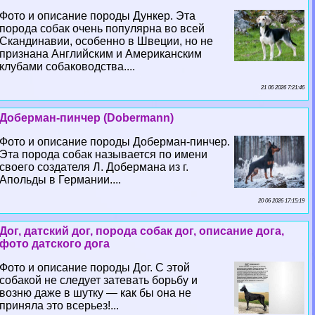
Фото и описание породы Дункер. Эта
порода собак очень популярна во всей
Скандинавии, особенно в Швеции, но не
признана Английским и Американским
клубами собаководства....
21 06 2026 7:21:46
Доберман-пинчер (Dobermann)
Фото и описание породы Доберман-пинчер.
Эта порода собак называется по имени
своего создателя Л. Добермана из г.
Апольды в Германии....
20 06 2026 17:15:19
Дог, датский дог, порода собак дог, описание дога,
фото датского дога
Фото и описание породы Дог. С этой
собакой не следует затевать борьбу и
возню даже в шутку — как бы она не
приняла это всерьез!...