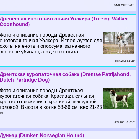
24 06 2026 13:40:11
Древесная енотовая гончая Уолкера (Treeing Walker
Coonhound)
Фото и описание породы Древесная
енотовая гончая Уолкера. Используется для
охоты на енота и опоссума, загнанного
зверя не убивает, а ждет охотника....
23 06 2026 6:14:10
Дрентская куропаточная собака (Drentse Patrijshond,
Dutch Partridge Dog)
Фото и описание породы Дрентская
куропаточная собака. Красивая, сильная,
крепкого сложения с красивой, некрупной
головой. Высота в холке 58-66 см, вес 21-23
кг....
22 06 2026 20:28:29
Дункер (Dunker, Norwegian Hound)