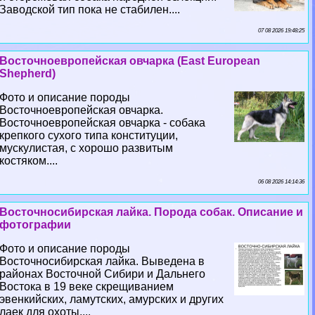
Заводской тип пока не стабилен....
07 08 2026 19:48:25
Восточноевропейская овчарка (East European
Shepherd)
Фото и описание породы
Восточноевропейская овчарка.
Восточноевропейская овчарка - собака
крепкого сухого типа конституции,
мускулистая, с хорошо развитым
костяком....
06 08 2026 14:14:36
Восточносибирская лайка. Порода собак. Описание и
фотографии
Фото и описание породы
Восточносибирская лайка. Выведена в
районах Восточной Сибири и Дальнего
Востока в 19 веке скрещиванием
эвенкийских, ламутских, амурских и других
лаек для охоты....