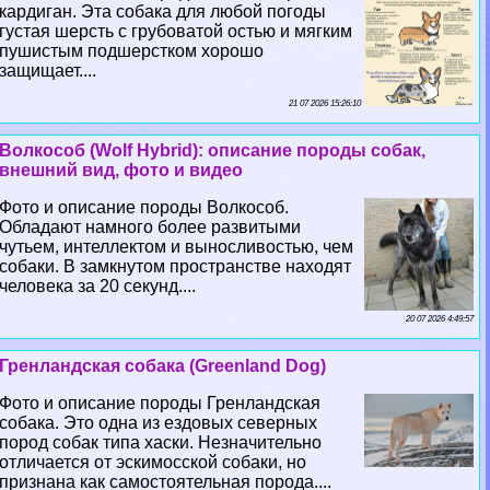
кардиган. Эта собака для любой погоды
густая шерсть с грубоватой остью и мягким
пушистым подшерстком хорошо
защищает....
21 07 2026 15:26:10
Волкособ (Wolf Hybrid): описание породы собак,
внешний вид, фото и видео
Фото и описание породы Волкособ.
Обладают намного более развитыми
чутьем, интеллектом и выносливостью, чем
собаки. В замкнутом прострaнcтве находят
человека за 20 секунд....
20 07 2026 4:49:57
Гренландская собака (Greenland Dog)
Фото и описание породы Гренландская
собака. Это одна из ездовых северных
пород собак типа хаски. Незначительно
отличается от эскимосской собаки, но
признана как самостоятельная порода....