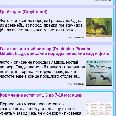
09 07 2026 18:49:47
Грейхаунд (Greyhound)
Фото и описание породы Грейхаунд. Одна
из древнейших пород, предки грейхаундов
(были известны около 5 тыс. лет назад)....
08 07 2026 8:47:57
Гладкошерстный пинчер (Deutscher Pinscher
Mittelschlag): описание породы, внешний вид и фото
Фото и описание породы Гладкошерстый
пинчер. Гладкошерстый пинчер - подлинная
немецкая порода, которую разводили в
чистоте еще в конце прошлого столетия....
07 07 2026 18:31:57
Кормление котят от 1,5 до 7-10 месяцев
Первое, что можно посоветовать
счастливому новому владельцу котенка -
узнать у заводчика, чем он кормит котенка