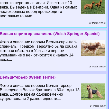
короткошерстая легавая. Известна с 10
века. Выведена в Венгрии. Одна из самых
чистокровных пород происходит от
восточных гончих....
26 07 2026 21:30:54
Вельш-спрингер-спаниель (Welsh-Springer-Spaniel)
Фото и описание породы Вельш-спрингер-
спаниель. Предком, вероятно была собака,
которая обитала в Уэльсе и первое
упоминание о ней относится к началу 14
века....
25 07 2026 19:58:29
Вельш-терьер (Welsh Terrier)
Фото и описание породы Вельш-терьер.
Выведена в Великобритании в 60-е годы 18
века. Долгое время одновременно
существовали 2 разновидности....
24 07 2026 4:24:30