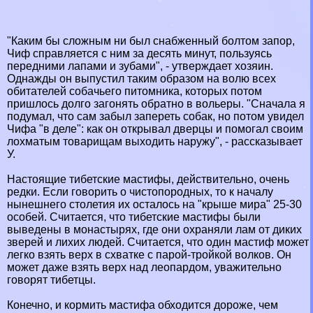
"Каким бы сложным ни был снабженный болтом запор,
Чиф справляется с ним за десять минут, пользуясь
передними лапами и зубами", - утверждает хозяин.
Однажды он выпустил таким образом на волю всех
обитателей собачьего питомника, которых потом
пришлось долго загонять обратно в вольеры. "Сначала я
подумал, что сам забыл запереть собак, но потом увидел
Чифа "в деле": как он открывал дверцы и помогал своим
лохматым товарищам выходить наружу", - рассказывает
У.
Настоящие тибетские мастифы, действительно, очень
редки. Если говорить о чистопородных, то к началу
нынешнего столетия их осталось на "крыше мира" 25-30
особей. Считается, что тибетские мастифы были
выведены в монастырях, где они охраняли лам от диких
зверей и лихих людей. Считается, что один мастиф может
легко взять верх в схватке с парой-тройкой волков. Он
может даже взять верх над леопардом, уважительно
говорят тибетцы.
Конечно, и кормить мастифа обходится дороже, чем