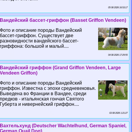
05 08 2026 16:53:17
Вандейский бассет-гриффон (Basset Griffon Vendeen)
Фото и описание породы Вандейский
бассет-гриффон. Существует две
разновидности вандейского бассет-
гриффона: большой и малый....
04 08 2026 17:29:55
Вандейский гриффон (Grand Griffon Vendeen, Large
Vendeen Griffon)
Фото и описание породы Вандейский
гриффон. Известна с эпохи средневековья.
Выведена во Франции в Вандее, среди
предков - итальянская гончая Святого
Губерта и нивернейский гриффон....
03 08 2026 1:21:27
Вахтельхунд (Deutscher Wachtelhund, German Spaniel,
German Quail Dog)