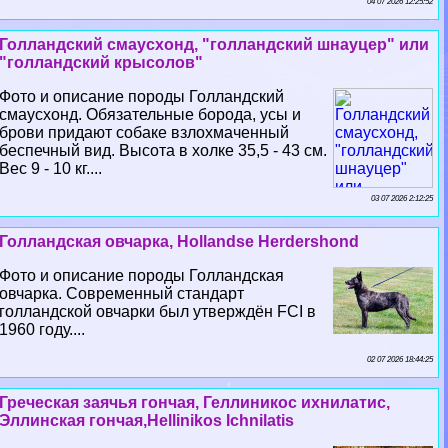
04 07 2026 12:25:52
Голландский смаусхонд, "голландский шнауцер" или
"голландский крысолов"
Фото и описание породы Голландский
смаусхонд. Обязательные борода, усы и
брови придают собаке взлохмаченный
беспечный вид. Высота в холке 35,5 - 43 см.
Вес 9 - 10 кг....
03 07 2026 2:12:25
Голландская овчарка, Hollandse Herdershond
Фото и описание породы Голландская
овчарка. Современный стандарт
голландской овчарки был утверждён FCI в
1960 году....
02 07 2026 18:44:25
Греческая заячья гончая, Геллиникос ихнилатис,
Эллинская гончая,Hellinikos Ichnilatis