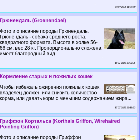
19 07 2026 11:59:58
Грюнендаль (Groenendael)
Фото и описание породы Грюнендаль.
Грюнендаль - собака среднего роста,
квадратного формата. Высота в холке 56-
66 см, вес 28 кг. Пропорционально сложена,
имеет благородный вид....
18 07 2026 19:32:36
Кормление старых и пожилых кошек
Чтобы избежать ожирения пожилых кошек,
владелец должен или снизить количество
корма, или давать корм с меньшим содержанием жира...
17 07 2026 16:19:33
Гриффон Кортальса (Korthals Griffon, Wirehaired
Pointing Griffon)
Фото и описание породы Гриффон