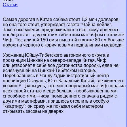
Статьи
Самая дорогая в Китае собака стоит 1,2 млн долларов,
но она того стоит, утверждает газета "Чайна дейли".
Такого же мнения придерживаются все, кому довелось
пообщаться с двухлетним тибетским мастифом по кличке
Чиф. Пес длиной 150 см и высотой в холке 80 см больше
похож на черного с коричневыми подпалинами медведя.
Уроженец Юйшу-Тибетского автономного округа в
провинции Цинхай на северо-западе Китая, Чиф
олицетворяет в себе все достоинства породы, едва не
исчезнувшей на Цинхай-Тибетском нагорье.
Перебравшись в Чэнду /административный центр
провинции Сычуань, Юго-Западный Китай/, где живет его
хозяин У Цзяньцунь, этот чистопородный мастиф поразил
всех своей статью и еще больше - необыкновенными
способностями. Чифа, помещенного сначала рядом с
другими мастифами, пришлось отселить в особую
"квартиру": он сразу же показал себя мастером
открывать засовы на дверях.