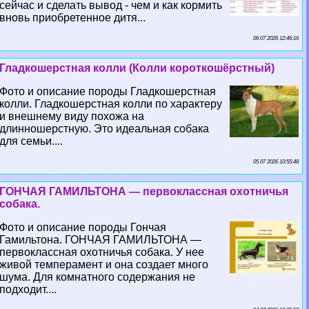
сейчас и сделать вывод - чем и как кормить
вновь приобретенное дитя...
06 07 2026 12:46:16
Гладкошерстная колли (Колли короткошёрстный)
Фото и описание породы Гладкошерстная
колли. Гладкошерстная колли по хаpaктеру
и внешнему виду похожа на
длинношерстную. Это идеальная собака
для семьи....
05 07 2026 10:55:48
ГОНЧАЯ ГАМИЛЬТОНА — первоклассная охотничья
собака.
Фото и описание породы Гончая
Гамильтона. ГОНЧАЯ ГАМИЛЬТОНА —
первоклассная охотничья собака. У нее
живой темперамент и она создает много
шума. Для комнатного содержания не
подходит....