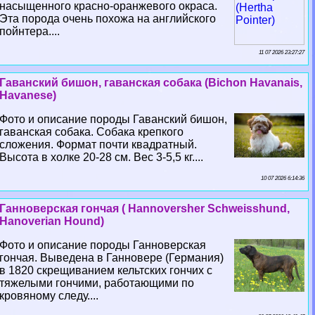
насыщенного красно-оранжевого окраса.
Эта порода очень похожа на английского
пойнтера....
11 07 2026 23:27:27
Гаванский бишон, гаванская собака (Bichon Havanais,
Havanese)
Фото и описание породы Гаванский бишон,
гаванская собака. Собака крепкого
сложения. Формат почти квадратный.
Высота в холке 20-28 см. Вес 3-5,5 кг....
10 07 2026 6:14:36
Ганноверская гончая ( Hannoversher Schweisshund,
Hanoverian Hound)
Фото и описание породы Ганноверская
гончая. Выведена в Ганновере (Германия)
в 1820 скрещиванием кельтских гончих с
тяжелыми гончими, работающими по
кровяному следу....