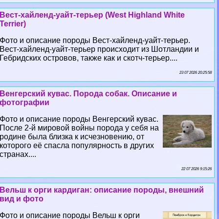
Вест-хайленд-уайт-терьер (West Highland White
Terrier)
Фото и описание породы Вест-хайленд-уайт-терьер.
Вест-хайленд-уайт-терьер происходит из Шотландии и
Гебридских островов, также как и скотч-терьер....
23 07 2026 20:25:58
Венгерский кувас. Порода собак. Описание и
фотографии
Фото и описание породы Венгерский кувас.
После 2-й мировой войны порода у себя на
родине была близка к исчезновению, от
которого её спасла популярность в других
странах....
22 07 2026 9:15:26
Вельш к opги кардиган: описание породы, внешний
вид и фото
Фото и описание породы Вельш к opги