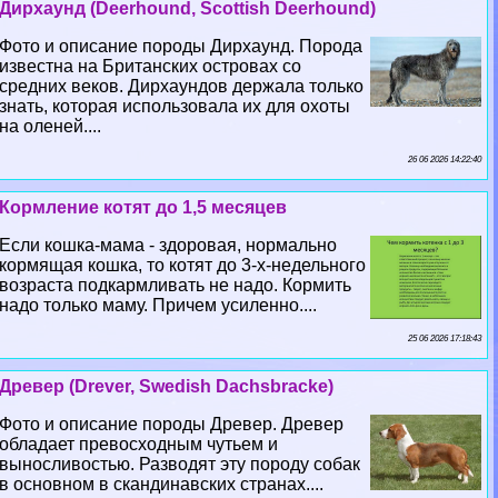
Дирхаунд (Deerhound, Scottish Deerhound)
Фото и описание породы Дирхаунд. Порода
известна на Британских островах со
средних веков. Дирхаундов держала только
знать, которая использовала их для охоты
на оленей....
26 06 2026 14:22:40
Кормление котят до 1,5 месяцев
Если кошка-мама - здоровая, нормально
кормящая кошка, то котят до 3-х-недельного
возраста подкармливать не надо. Кормить
надо только маму. Причем усиленно....
25 06 2026 17:18:43
Древер (Drever, Swedish Dachsbracke)
Фото и описание породы Древер. Древер
обладает превосходным чутьем и
выносливостью. Разводят эту породу собак
в основном в скандинавских странах....