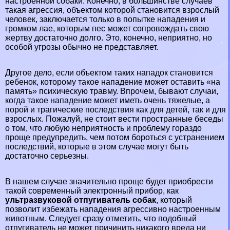
настроенной собаки. Конечно, в большинстве случаев
такая агрессия, объектом которой становится взрослый
человек, заключается только в попытке нападения и
громком лае, которым пес может сопровождать свою
жертву достаточно долго. Это, конечно, неприятно, но
особой угрозы обычно не представляет.
Другое дело, если объектом таких нападок становится
ребенок, которому такое нападение может оставить «на
память» психическую травму. Впрочем, бывают случаи,
когда такое нападение может иметь очень тяжелые, а
порой и трагические последствия как для детей, так и для
взрослых. Пожалуй, не стоит вести пространные беседы
о том, что любую неприятность и проблему гораздо
проще предупредить, чем потом бороться с устранением
последствий, которые в этом случае могут быть
достаточно серьезны.
В нашем случае значительно проще будет приобрести
такой современный электронный прибор, как
ультразвуковой отпугиватель собак
, который
позволит избежать нападения агрессивно настроенным
животным. Следует сразу отметить, что подобный
отпугиватель не может причинить никакого вреда ни