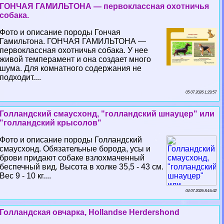
ГОНЧАЯ ГАМИЛЬТОНА — первоклассная охотничья
собака.
Фото и описание породы Гончая
Гамильтона. ГОНЧАЯ ГАМИЛЬТОНА —
первоклассная охотничья собака. У нее
живой темперамент и она создает много
шума. Для комнатного содержания не
подходит....
05 07 2026 1:29:57
Голландский смаусхонд, "голландский шнауцер" или
"голландский крысолов"
Фото и описание породы Голландский
смаусхонд. Обязательные борода, усы и
брови придают собаке взлохмаченный
беспечный вид. Высота в холке 35,5 - 43 см.
Вес 9 - 10 кг....
04 07 2026 8:16:32
Голландская овчарка, Hollandse Herdershond