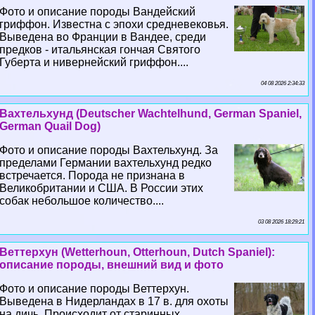
Фото и описание породы Вандейский
гриффон. Известна с эпохи средневековья.
Выведена во Франции в Вандее, среди
предков - итальянская гончая Святого
Губерта и нивернейский гриффон....
04 08 2026 2:34:33
Вахтельхунд (Deutscher Wachtelhund, German Spaniel,
German Quail Dog)
Фото и описание породы Вахтельхунд. За
пределами Германии вахтельхунд редко
встречается. Порода не признана в
Великобритании и США. В России этих
собак небольшое количество....
03 08 2026 18:29:21
Веттерхун (Wetterhoun, Otterhoun, Dutch Spaniel):
описание породы, внешний вид и фото
Фото и описание породы Веттерхун.
Выведена в Нидерландах в 17 в. для охоты
на дичь. Происходит от старинных