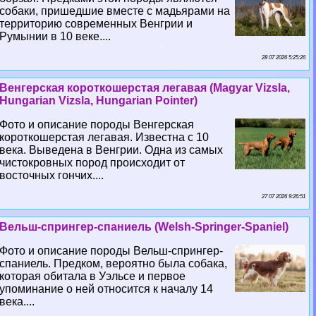
собаки, пришедшие вместе с мадьярами на
территорию современных Венгрии и
Румынии в 10 веке....
28 07 2026 5:25:26
Венгерская короткошерстая легавая (Magyar Vizsla,
Hungarian Vizsla, Hungarian Pointer)
Фото и описание породы Венгерская
короткошерстая легавая. Известна с 10
века. Выведена в Венгрии. Одна из самых
чистокровных пород происходит от
восточных гончих....
27 07 2026 9:26:51
Вельш-спрингер-спаниель (Welsh-Springer-Spaniel)
Фото и описание породы Вельш-спрингер-
спаниель. Предком, вероятно была собака,
которая обитала в Уэльсе и первое
упоминание о ней относится к началу 14
века....