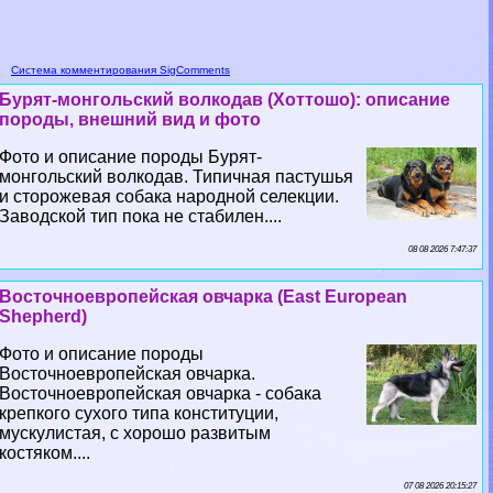
Система комментирования SigComments
Бурят-монгольский волкодав (Хоттошо): описание
породы, внешний вид и фото
Фото и описание породы Бурят-
монгольский волкодав. Типичная пастушья
и сторожевая собака народной селекции.
Заводской тип пока не стабилен....
08 08 2026 7:47:37
Восточноевропейская овчарка (East European
Shepherd)
Фото и описание породы
Восточноевропейская овчарка.
Восточноевропейская овчарка - собака
крепкого сухого типа конституции,
мускулистая, с хорошо развитым
костяком....
07 08 2026 20:15:27