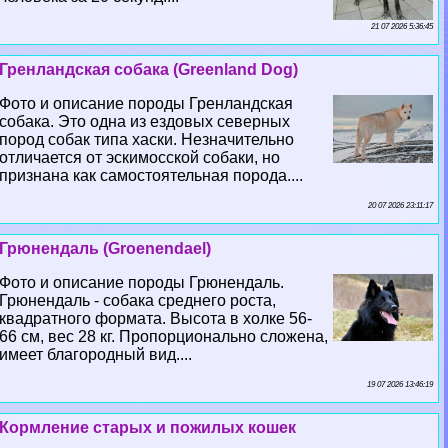
21 07 2026 5:36:45
Гренландская собака (Greenland Dog)
Фото и описание породы Гренландская
собака. Это одна из ездовых северных
пород собак типа хаски. Незначительно
отличается от эскимосской собаки, но
признана как самостоятельная порода....
20 07 2026 23:11:17
Грюнендаль (Groenendael)
Фото и описание породы Грюнендаль.
Грюнендаль - собака среднего роста,
квадратного формата. Высота в холке 56-
66 см, вес 28 кг. Пропорционально сложена,
имеет благородный вид....
19 07 2026 13:46:19
Кормление старых и пожилых кошек