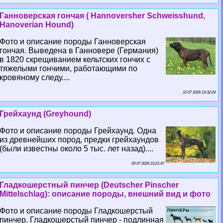
Ганноверская гончая ( Hannoversher Schweisshund,
Hanoverian Hound)
Фото и описание породы Ганноверская
гончая. Выведена в Ганновере (Германия)
в 1820 скрещиванием кельтских гончих с
тяжелыми гончими, работающими по
кровяному следу....
10 07 2026 19:32:24
Грейхаунд (Greyhound)
Фото и описание породы Грейхаунд. Одна
из древнейших пород, предки грейхаундов
(были известны около 5 тыс. лет назад)....
09 07 2026 23:21:47
Гладкошерстный пинчер (Deutscher Pinscher
Mittelschlag): описание породы, внешний вид и фото
Фото и описание породы Гладкошерстый
пинчер. Гладкошерстый пинчер - подлинная