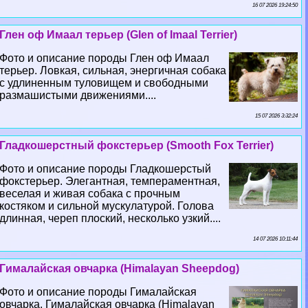
16 07 2026 19:24:50
Глен оф Имаал терьер (Glen of Imaal Terrier)
Фото и описание породы Глен оф Имаал
терьер. Ловкая, сильная, энергичная собака
с удлиненным туловищем и свободными
размашистыми движениями....
15 07 2026 3:32:24
Гладкошерстный фокстерьер (Smooth Fox Terrier)
Фото и описание породы Гладкошерстый
фокстерьер. Элегантная, темпераментная,
веселая и живая собака с прочным
костяком и сильной мускулатурой. Голова
длинная, череп плоский, несколько узкий....
14 07 2026 10:11:44
Гималайская овчарка (Himalayan Sheepdog)
Фото и описание породы Гималайская
овчарка. Гималайская овчарка (Himalayan