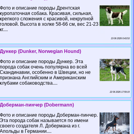
Фото и описание породы Дрентская
куропаточная собака. Красивая, сильная,
крепкого сложения с красивой, некрупной
головой. Высота в холке 58-66 см, вес 21-23
кг....
23 06 2026 0:43:53
Дункер (Dunker, Norwegian Hound)
Фото и описание породы Дункер. Эта
порода собак очень популярна во всей
Скандинавии, особенно в Швеции, но не
признана Английским и Американским
клубами собаководства....
22 06 2026 17:59:19
Доберман-пинчер (Dobermann)
Фото и описание породы Доберман-пинчер.
Эта порода собак называется по имени
своего создателя Л. Добермана из г.
Апольды в Германии....