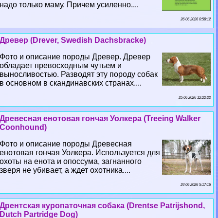
надо только маму. Причем усиленно....
26 06 2026 0:58:12
Древер (Drever, Swedish Dachsbracke)
Фото и описание породы Древер. Древер
обладает превосходным чутьем и
выносливостью. Разводят эту породу собак
в основном в скандинавских странах....
25 06 2026 12:22:22
Древесная енотовая гончая Уолкера (Treeing Walker
Coonhound)
Фото и описание породы Древесная
енотовая гончая Уолкера. Используется для
охоты на енота и опоссума, загнанного
зверя не убивает, а ждет охотника....
24 06 2026 5:17:16
Дрентская куропаточная собака (Drentse Patrijshond,
Dutch Partridge Dog)