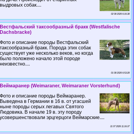
выдровых собак....
02 08 2026 6:16:38
Вестфальский таксообразный бpaкк (Westfalische
Dachsbracke)
Фото и описание породы Вестфальский
таксообразный бpaкк. Порода этих собак
существует уже несколько веков, но когда
было положено начало этой породе
неизвестно....
01 08 2026 6:53:28
Веймаранер (Weimaraner, Weimaraner Vorsterhund)
Фото и описание породы Веймаранер.
Выведена в Германии в 16 в. от угасшей
ныне породы серых легавых Святого
Людовика. В начале 19 в. эту породу
усовершенствовали эрцгерцоги Веймарские....
31 07 2026 11:16:37