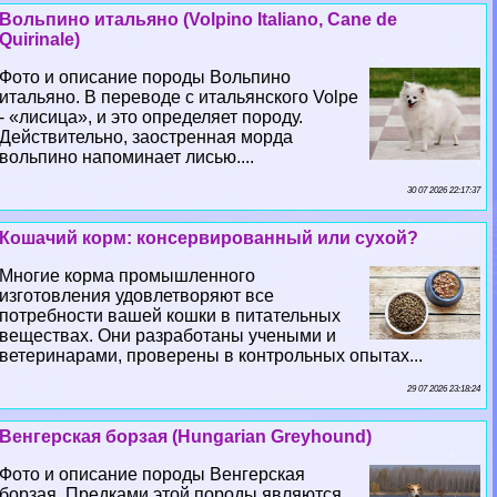
Вольпино итальяно (Volpino Italiano, Cane de
Quirinale)
Фото и описание породы Вольпино
итальяно. В переводе с итальянского Volpe
- «лисица», и это определяет породу.
Действительно, заостренная морда
вольпино напоминает лисью....
30 07 2026 22:17:37
Кошачий корм: консервированный или сухой?
Многие корма промышленного
изготовления удовлетворяют все
потребности вашей кошки в питательных
веществах. Они разработаны учеными и
ветеринарами, проверены в контрольных опытах...
29 07 2026 23:18:24
Венгерская борзая (Hungarian Greyhound)
Фото и описание породы Венгерская
борзая. Предками этой породы являются