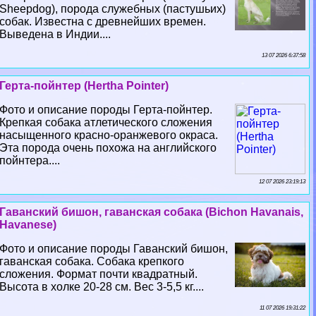
Sheepdog), порода служебных (пастушьих)
собак. Известна с древнейших времен.
Выведена в Индии....
13 07 2026 6:37:58
Герта-пойнтер (Hertha Pointer)
Фото и описание породы Герта-пойнтер.
Крепкая собака атлетического сложения
насыщенного красно-оранжевого окраса.
Эта порода очень похожа на английского
пойнтера....
12 07 2026 23:19:13
Гаванский бишон, гаванская собака (Bichon Havanais,
Havanese)
Фото и описание породы Гаванский бишон,
гаванская собака. Собака крепкого
сложения. Формат почти квадратный.
Высота в холке 20-28 см. Вес 3-5,5 кг....
11 07 2026 19:31:22