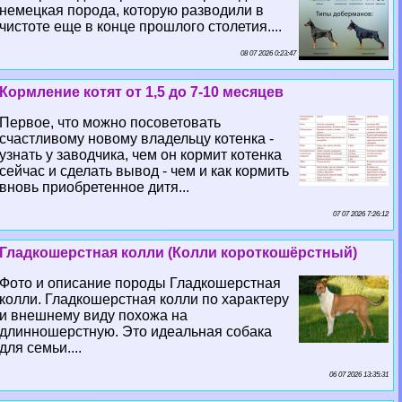
немецкая порода, которую разводили в
чистоте еще в конце прошлого столетия....
08 07 2026 0:23:47
Кормление котят от 1,5 до 7-10 месяцев
Первое, что можно посоветовать
счастливому новому владельцу котенка -
узнать у заводчика, чем он кормит котенка
сейчас и сделать вывод - чем и как кормить
вновь приобретенное дитя...
07 07 2026 7:26:12
Гладкошерстная колли (Колли короткошёрстный)
Фото и описание породы Гладкошерстная
колли. Гладкошерстная колли по хаpaктеру
и внешнему виду похожа на
длинношерстную. Это идеальная собака
для семьи....
06 07 2026 13:35:31