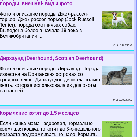
породы, внешний вид и фото
Фото и описание породы Джек-рассел-
терьер. Джек-рассел-терьер (Jack Russell
Terrier), порода охотничьих собак.
Выведена более в начале 19 века в
Великобритании....
28 06 2026 0:25:46
Дирхаунд (Deerhound, Scottish Deerhound)
Фото и описание породы Дирхаунд. Порода
известна на Британских островах со
средних веков. Дирхаундов держала только
знать, которая использовала их для охоты
на оленей....
27 06 2026 18:19:11
Кормление котят до 1,5 месяцев
Если кошка-мама - здоровая, нормально
кормящая кошка, то котят до 3-х-недельного
возраста подкармливать не надо. Кормить