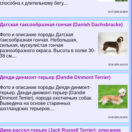
способна к длительному бегу....
01 07 2026 18:38:49
Датская таксообразная гончая (Danish Dachsbracke)
Фото и описание породы Датская
таксообразная гончая. Небольшая,
сильная, мускулистая гончая
разнообразного окраса. Высота в холке 30-
38 см....
30 06 2026 16:51:55
Денди-динмонт-терьер (Dandie Dinmont Terrier)
Фото и описание породы Денди-динмонт-
терьер. Денди-динмонт-терьер (Dandie
Dinmont Terrier), порода охотничьих собак.
Выведена на основе старинных
шотландских терьеров....
29 06 2026 23:24:52
Джек-рассел-терьер (Jack Russell Terrier): описание