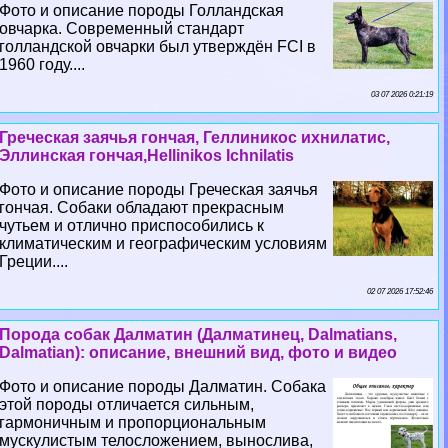
Фото и описание породы Голландская
овчарка. Современный стандарт
голландской овчарки был утверждён FCI в
1960 году....
03 07 2026 0:21:19
Греческая заячья гончая, Геллиникос ихнилатис,
Эллинская гончая,Hellinikos Ichnilatis
Фото и описание породы Греческая заячья
гончая. Собаки обладают прекрасным
чутьем и отлично приспособились к
климатическим и географическим условиям
Греции....
02 07 2026 17:52:46
Порода собак Далматин (Далматинец, Dalmatians,
Dalmatian): описание, внешний вид, фото и видео
Фото и описание породы Далматин. Собака
этой породы отличается сильным,
гармоничным и пропорциональным
мускулистым телосложением, вынослива,