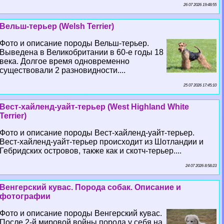
26 07 2026 19:48:55
Вельш-терьер (Welsh Terrier)
Фото и описание породы Вельш-терьер.
Выведена в Великобритании в 60-е годы 18
века. Долгое время одновременно
существовали 2 разновидности....
25 07 2026 17:45:10
Вест-хайленд-уайт-терьер (West Highland White
Terrier)
Фото и описание породы Вест-хайленд-уайт-терьер.
Вест-хайленд-уайт-терьер происходит из Шотландии и
Гебридских островов, также как и скотч-терьер....
24 07 2026 8:58:23
Венгерский кувас. Порода собак. Описание и
фотографии
Фото и описание породы Венгерский кувас.
После 2-й мировой войны порода у себя на