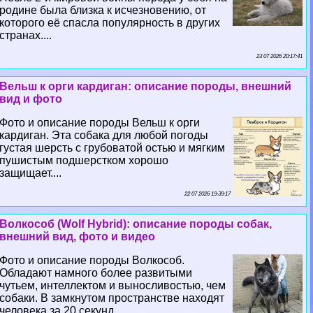
родине была близка к исчезновению, от
которого её спасла популярность в других
странах....
23 07 2026 20:17:41
Вельш к opги кардиган: описание породы, внешний
вид и фото
Фото и описание породы Вельш к opги
кардиган. Эта собака для любой погоды
густая шерсть с грубоватой остью и мягким
пушистым подшерстком хорошо
защищает....
22 07 2026 19:39:17
Волкособ (Wolf Hybrid): описание породы собак,
внешний вид, фото и видео
Фото и описание породы Волкособ.
Обладают намного более развитыми
чутьем, интеллектом и выносливостью, чем
собаки. В замкнутом прострaнcтве находят
человека за 20 секунд....