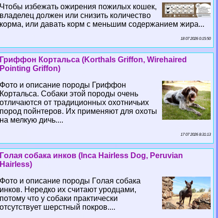
Чтобы избежать ожирения пожилых кошек,
владелец должен или снизить количество
корма, или давать корм с меньшим содержанием жира...
18 07 2026 0:15:50
Гриффон Кортальса (Korthals Griffon, Wirehaired
Pointing Griffon)
Фото и описание породы Гриффон
Кортальса. Собаки этой породы очень
отличаются от традиционных охотничьих
пород пойнтеров. Их применяют для охоты
на мелкую дичь....
17 07 2026 8:31:13
Гoлая собака инков (Inca Hairless Dog, Peruvian
Hairless)
Фото и описание породы Гoлая собака
инков. Нередко их считают уpoдцами,
потому что у собаки пpaктически
отсутствует шерстный покров....