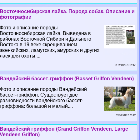
Восточносибирская лайка. Порода собак. Описание и
фотографии
Фото и описание породы
Восточносибирская лайка. Выведена в
районах Восточной Сибири и Дальнего
Востока в 19 веке скрещиванием
эвенкийских, ламутских, амурских и других
лаек для охоты....
06 08 2026 23:28:17
Вандейский бассет-гриффон (Basset Griffon Vendeen)
Фото и описание породы Вандейский
бассет-гриффон. Существует две
разновидности вандейского бассет-
гриффона: большой и малый....
05 08 2026 6:50:27
Вандейский гриффон (Grand Griffon Vendeen, Large
Vendeen Griffon)