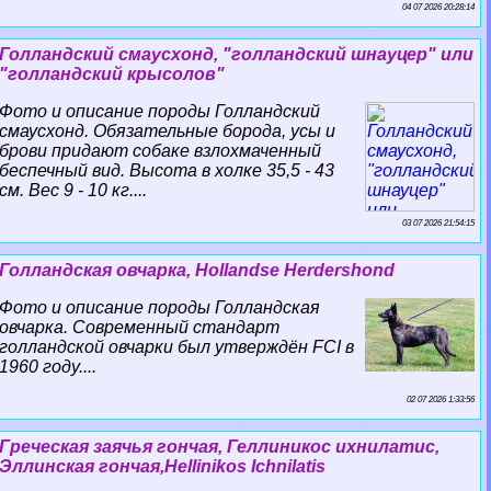
04 07 2026 20:28:14
Голландский смаусхонд, "голландский шнауцер" или
"голландский крысолов"
Фото и описание породы Голландский
смаусхонд. Обязательные борода, усы и
брови придают собаке взлохмаченный
беспечный вид. Высота в холке 35,5 - 43
см. Вес 9 - 10 кг....
03 07 2026 21:54:15
Голландская овчарка, Hollandse Herdershond
Фото и описание породы Голландская
овчарка. Современный стандарт
голландской овчарки был утверждён FCI в
1960 году....
02 07 2026 1:33:56
Греческая заячья гончая, Геллиникос ихнилатис,
Эллинская гончая,Hellinikos Ichnilatis