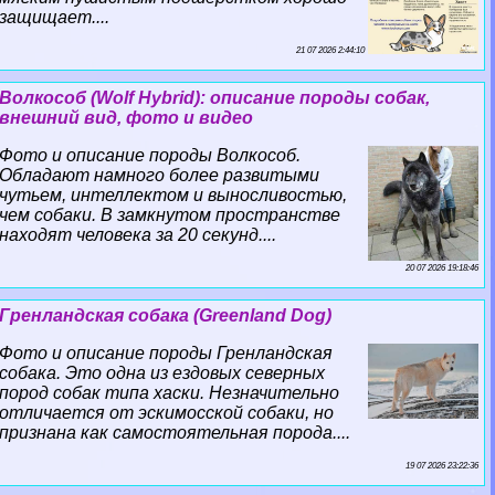
защищает....
21 07 2026 2:44:10
Волкособ (Wolf Hybrid): описание породы собак,
внешний вид, фото и видео
Фото и описание породы Волкособ.
Обладают намного более развитыми
чутьем, интеллектом и выносливостью,
чем собаки. В замкнутом прострaнcтве
находят человека за 20 секунд....
20 07 2026 19:18:46
Гренландская собака (Greenland Dog)
Фото и описание породы Гренландская
собака. Это одна из ездовых северных
пород собак типа хаски. Незначительно
отличается от эскимосской собаки, но
признана как самостоятельная порода....
19 07 2026 23:22:36