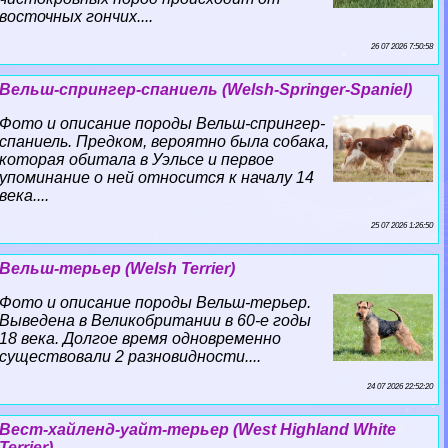
восточных гончих....
26 07 2026 7:50:58
Вельш-спрингер-спаниель (Welsh-Springer-Spaniel)
Фото и описание породы Вельш-спрингер-
спаниель. Предком, вероятно была собака,
которая обитала в Уэльсе и первое
упоминание о ней относится к началу 14
века....
25 07 2026 1:26:50
Вельш-терьер (Welsh Terrier)
Фото и описание породы Вельш-терьер.
Выведена в Великобритании в 60-е годы
18 века. Долгое время одновременно
существовали 2 разновидности....
24 07 2026 22:52:20
Вест-хайленд-уайт-терьер (West Highland White
Terrier)