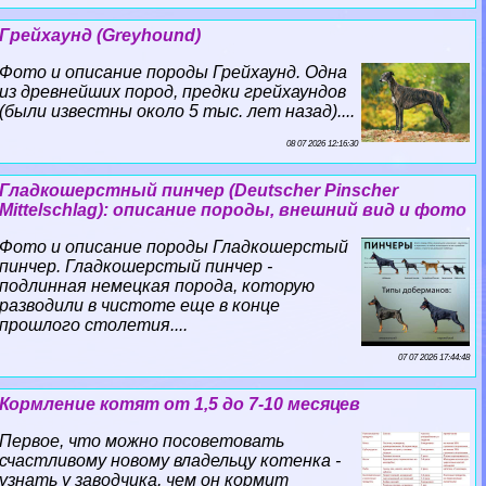
Грейхаунд (Greyhound)
Фото и описание породы Грейхаунд. Одна
из древнейших пород, предки грейхаундов
(были известны около 5 тыс. лет назад)....
08 07 2026 12:16:30
Гладкошерстный пинчер (Deutscher Pinscher
Mittelschlag): описание породы, внешний вид и фото
Фото и описание породы Гладкошерстый
пинчер. Гладкошерстый пинчер -
подлинная немецкая порода, которую
разводили в чистоте еще в конце
прошлого столетия....
07 07 2026 17:44:48
Кормление котят от 1,5 до 7-10 месяцев
Первое, что можно посоветовать
счастливому новому владельцу котенка -
узнать у заводчика, чем он кормит