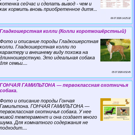
котенка сейчас и сделать вывод - чем и
как кормить вновь приобретенное дитя...
06 07 2026 14:25:32
Гладкошерстная колли (Колли короткошёрстный)
Фото и описание породы Гладкошерстная
колли. Гладкошерстная колли по
хаpaктеру и внешнему виду похожа на
длинношерстную. Это идеальная собака
для семьи....
05 07 2026 8:52:45
ГОНЧАЯ ГАМИЛЬТОНА — первоклассная охотничья
собака.
Фото и описание породы Гончая
Гамильтона. ГОНЧАЯ ГАМИЛЬТОНА —
первоклассная охотничья собака. У нее
живой темперамент и она создает много
шума. Для комнатного содержания не
подходит....