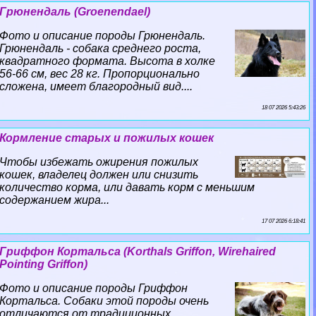
Грюнендаль (Groenendael)
Фото и описание породы Грюнендаль.
Грюнендаль - собака среднего роста,
квадратного формата. Высота в холке
56-66 см, вес 28 кг. Пропорционально
сложена, имеет благородный вид....
18 07 2026 5:43:26
Кормление старых и пожилых кошек
Чтобы избежать ожирения пожилых
кошек, владелец должен или снизить
количество корма, или давать корм с меньшим
содержанием жира...
17 07 2026 6:18:41
Гриффон Кортальса (Korthals Griffon, Wirehaired
Pointing Griffon)
Фото и описание породы Гриффон
Кортальса. Собаки этой породы очень
отличаются от традиционных