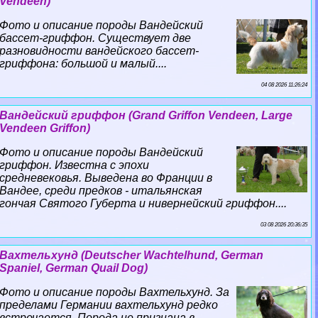
Vendeen)
Фото и описание породы Вандейский
бассет-гриффон. Существует две
разновидности вандейского бассет-
гриффона: большой и малый....
04 08 2026 11:26:24
Вандейский гриффон (Grand Griffon Vendeen, Large
Vendeen Griffon)
Фото и описание породы Вандейский
гриффон. Известна с эпохи
средневековья. Выведена во Франции в
Вандее, среди предков - итальянская
гончая Святого Губерта и нивернейский гриффон....
03 08 2026 20:36:35
Вахтельхунд (Deutscher Wachtelhund, German
Spaniel, German Quail Dog)
Фото и описание породы Вахтельхунд. За
пределами Германии вахтельхунд редко
встречается. Порода не признана в