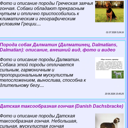
Фото и описание породы Греческая заячья
гончая. Собаки обладают прекрасным
чутьем и отлично приспособились к
климатическим и географическим
условиям Греции....
01 07 2026 5:24:16
Порода собак Далматин (Далматинец, Dalmatians,
Dalmatian): описание, внешний вид, фото и видео
Фото и описание породы Далматин.
Собака этой породы отличается
сильным, гармоничным и
пропорциональным мускулистым
телосложением, вынослива, способна к
длительному бегу....
30 06 2026 15:45:25
Датская таксообразная гончая (Danish Dachsbracke)
Фото и описание породы Датская
таксообразная гончая. Небольшая,
сильная, мускулистая гончая