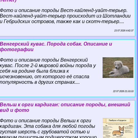
Фото и описание породы Вест-хайленд-уайт-терьер.
Вест-хайленд-уайт-терьер происходит из Шотландии
и Гебридских островов, также как и скотч-терьер....
23 07 2026 4:42:37
Венгерский кувас. Порода собак. Описание и
фотографии
Фото и описание породы Венгерский
кувас. После 2-й мировой войны порода у
себя на родине была близка к
исчезновению, от которого её спасла
популярность в других странах....
22 07 2026 21:33:33
Вельш к opги кардиган: описание породы, внешний
вид и фото
Фото и описание породы Вельш к opги
кардиган. Эта собака для любой погоды
густая шерсть с грубоватой остью и
мягким пушистым подшерстком хорошо