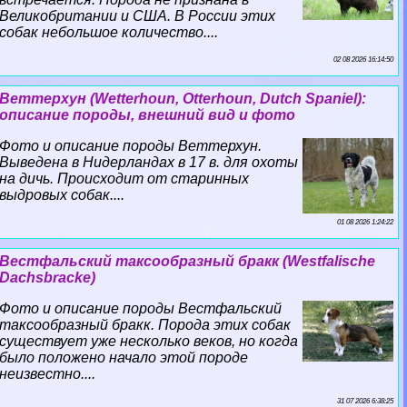
Великобритании и США. В России этих
собак небольшое количество....
02 08 2026 16:14:50
Веттерхун (Wetterhoun, Otterhoun, Dutch Spaniel):
описание породы, внешний вид и фото
Фото и описание породы Веттерхун.
Выведена в Нидерландах в 17 в. для охоты
на дичь. Происходит от старинных
выдровых собак....
01 08 2026 1:24:22
Вестфальский таксообразный бpaкк (Westfalische
Dachsbracke)
Фото и описание породы Вестфальский
таксообразный бpaкк. Порода этих собак
существует уже несколько веков, но когда
было положено начало этой породе
неизвестно....
31 07 2026 6:38:25