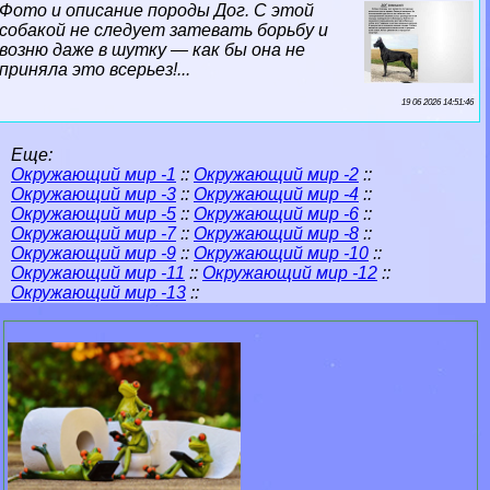
Фото и описание породы Дог. С этой
собакой не следует затевать борьбу и
возню даже в шутку — как бы она не
приняла это всерьез!...
19 06 2026 14:51:46
Еще:
Окружающий мир -1
::
Окружающий мир -2
::
Окружающий мир -3
::
Окружающий мир -4
::
Окружающий мир -5
::
Окружающий мир -6
::
Окружающий мир -7
::
Окружающий мир -8
::
Окружающий мир -9
::
Окружающий мир -10
::
Окружающий мир -11
::
Окружающий мир -12
::
Окружающий мир -13
::