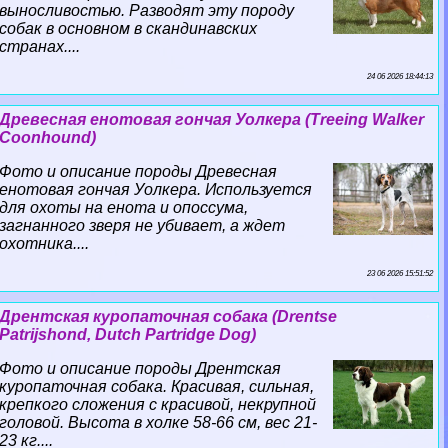
выносливостью. Разводят эту породу
собак в основном в скандинавских
странах....
24 06 2026 18:44:13
Древесная енотовая гончая Уолкера (Treeing Walker
Coonhound)
Фото и описание породы Древесная
енотовая гончая Уолкера. Используется
для охоты на енота и опоссума,
загнанного зверя не убивает, а ждет
охотника....
23 06 2026 15:51:52
Дрентская куропаточная собака (Drentse
Patrijshond, Dutch Partridge Dog)
Фото и описание породы Дрентская
куропаточная собака. Красивая, сильная,
крепкого сложения с красивой, некрупной
головой. Высота в холке 58-66 см, вес 21-
23 кг....