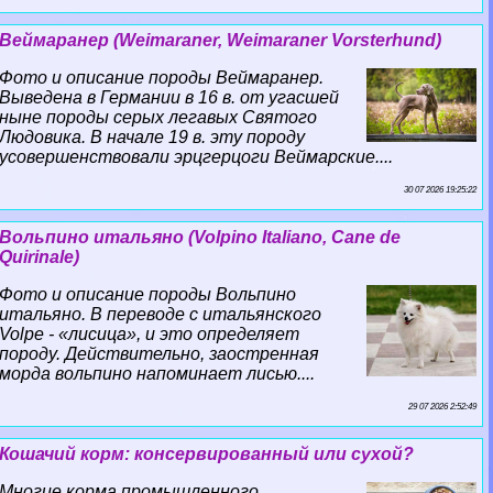
Веймаранер (Weimaraner, Weimaraner Vorsterhund)
Фото и описание породы Веймаранер.
Выведена в Германии в 16 в. от угасшей
ныне породы серых легавых Святого
Людовика. В начале 19 в. эту породу
усовершенствовали эрцгерцоги Веймарские....
30 07 2026 19:25:22
Вольпино итальяно (Volpino Italiano, Cane de
Quirinale)
Фото и описание породы Вольпино
итальяно. В переводе с итальянского
Volpe - «лисица», и это определяет
породу. Действительно, заостренная
морда вольпино напоминает лисью....
29 07 2026 2:52:49
Кошачий корм: консервированный или сухой?
Многие корма промышленного