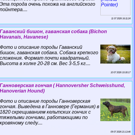
Эта порода очень похожа на английского
пойнтера....
11 07 2026 16:11:24
Гаванский бишон, гаванская собака (Bichon
Havanais, Havanese)
Фото и описание породы Гаванский
бишон, гаванская собака. Собака крепкого
сложения. Формат почти квадратный.
Высота в холке 20-28 см. Вес 3-5,5 кг....
10 07 2026 10:30:17
Ганноверская гончая ( Hannoversher Schweisshund,
Hanoverian Hound)
Фото и описание породы Ганноверская
гончая. Выведена в Ганновере (Германия) в
1820 скрещиванием кельтских гончих с
тяжелыми гончими, работающими по
кровяному следу....
09 07 2026 21:13:46