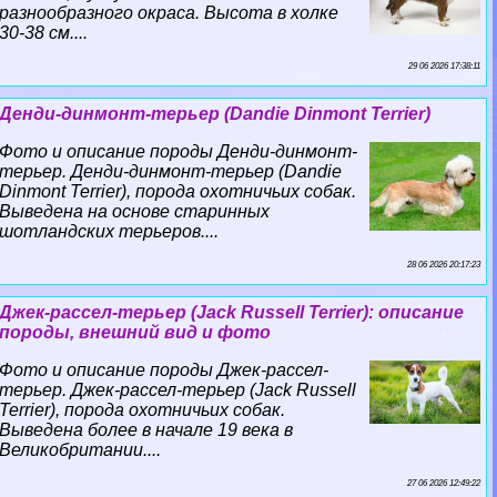
разнообразного окраса. Высота в холке
30-38 см....
29 06 2026 17:38:11
Денди-динмонт-терьер (Dandie Dinmont Terrier)
Фото и описание породы Денди-динмонт-
терьер. Денди-динмонт-терьер (Dandie
Dinmont Terrier), порода охотничьих собак.
Выведена на основе старинных
шотландских терьеров....
28 06 2026 20:17:23
Джек-рассел-терьер (Jack Russell Terrier): описание
породы, внешний вид и фото
Фото и описание породы Джек-рассел-
терьер. Джек-рассел-терьер (Jack Russell
Terrier), порода охотничьих собак.
Выведена более в начале 19 века в
Великобритании....
27 06 2026 12:49:22