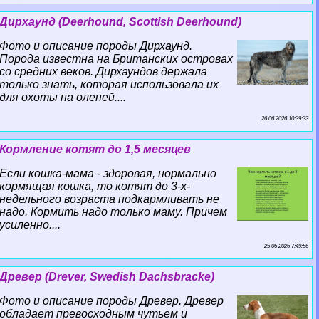
Дирхаунд (Deerhound, Scottish Deerhound)
Фото и описание породы Дирхаунд.
Порода известна на Британских островах
со средних веков. Дирхаундов держала
только знать, которая использовала их
для охоты на оленей....
26 06 2026 10:39:33
Кормление котят до 1,5 месяцев
Если кошка-мама - здоровая, нормально
кормящая кошка, то котят до 3-х-
недельного возраста подкармливать не
надо. Кормить надо только маму. Причем
усиленно....
25 06 2026 7:49:56
Древер (Drever, Swedish Dachsbracke)
Фото и описание породы Древер. Древер
обладает превосходным чутьем и