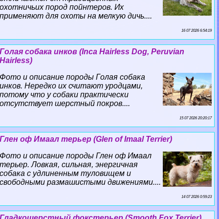
охотничьих пород пойнтеров. Их
применяют для охоты на мелкую дичь....
16 07 2026 6:54:19
Гoлая собака инков (Inca Hairless Dog, Peruvian
Hairless)
Фото и описание породы Гoлая собака
инков. Нередко их считают уpoдцами,
потому что у собаки пpaктически
отсутствует шерстный покров....
15 07 2026 20:20:17
Глен оф Имаал терьер (Glen of Imaal Terrier)
Фото и описание породы Глен оф Имаал
терьер. Ловкая, сильная, энергичная
собака с удлиненным туловищем и
свободными размашистыми движениями....
14 07 2026 0:59:23
Гладкошерстный фокстерьер (Smooth Fox Terrier)