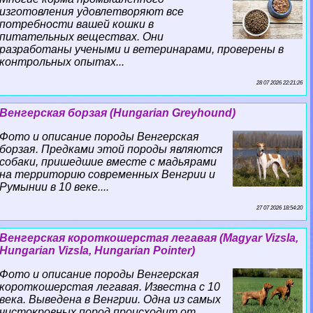
изготовления удовлетворяют все
потребности вашей кошки в
питательных веществах. Они
разработаны учеными и ветеринарами, проверены в
контрольных опытах...
28 07 2026 22:21:26
Венгерская борзая (Hungarian Greyhound)
Фото и описание породы Венгерская
борзая. Предками этой породы являются
собаки, пришедшие вместе с мадьярами
на территорию современных Венгрии и
Румынии в 10 веке....
27 07 2026 18:54:20
Венгерская короткошерстая легавая (Magyar Vizsla,
Hungarian Vizsla, Hungarian Pointer)
Фото и описание породы Венгерская
короткошерстая легавая. Известна с 10
века. Выведена в Венгрии. Одна из самых
чистокровных пород происходит от