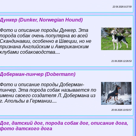
22 06 2026 8:37:59
Дункер (Dunker, Norwegian Hound)
Фото и описание породы Дункер. Эта
порода собак очень популярна во всей
Скандинавии, особенно в Швеции, но не
признана Английским и Американским
клубами собаководства....
21 06 2026 12:26:53
Доберман-пинчер (Dobermann)
Фото и описание породы Доберман-
пинчер. Эта порода собак называется по
имени своего создателя Л. Добермана из
г. Апольды в Германии....
20 06 2026 10:50:57
Дог, датский дог, порода собак дог, описание дога,
фото датского дога