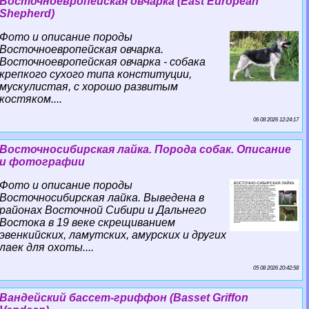
Восточноевропейская овчарка (East European
Shepherd)
Фото и описание породы
Восточноевропейская овчарка.
Восточноевропейская овчарка - собака
крепкого сухого типа конституции,
мускулистая, с хорошо развитым
костяком....
06 08 2026 12:24:17
Восточносибирская лайка. Порода собак. Описание
и фотографии
Фото и описание породы
Восточносибирская лайка. Выведена в
районах Восточной Сибири и Дальнего
Востока в 19 веке скрещиванием
эвенкийских, ламутских, амурских и других
лаек для охоты....
05 08 2026 20:42:58
Вандейский бассет-гриффон (Basset Griffon