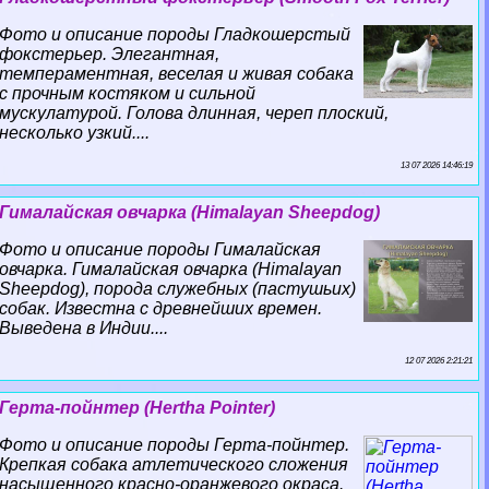
Фото и описание породы Гладкошерстый
фокстерьер. Элегантная,
темпераментная, веселая и живая собака
с прочным костяком и сильной
мускулатурой. Голова длинная, череп плоский,
несколько узкий....
13 07 2026 14:46:19
Гималайская овчарка (Himalayan Sheepdog)
Фото и описание породы Гималайская
овчарка. Гималайская овчарка (Himalayan
Sheepdog), порода служебных (пастушьих)
собак. Известна с древнейших времен.
Выведена в Индии....
12 07 2026 2:21:21
Герта-пойнтер (Hertha Pointer)
Фото и описание породы Герта-пойнтер.
Крепкая собака атлетического сложения
насыщенного красно-оранжевого окраса.