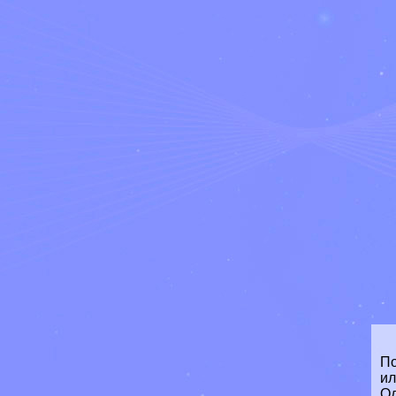
По
ил
Од