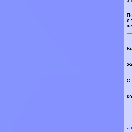
ап
По
лю
ве
Вм
Жи
Ов
Ко
Сис