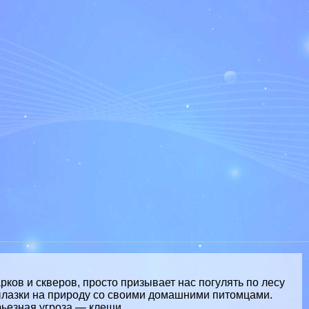
ков и скверов, просто призывает нас погулять по лесу
ылазки на природу со своими домашними питомцами.
рьезная угроза — клещи.