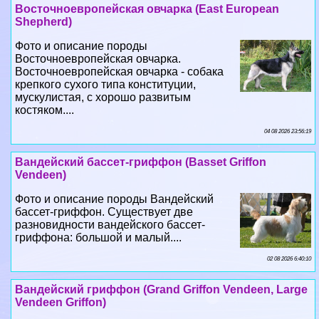
Восточноевропейская овчарка (East European
Shepherd)
Фото и описание породы
Восточноевропейская овчарка.
Восточноевропейская овчарка - собака
крепкого сухого типа конституции,
мускулистая, с хорошо развитым
костяком....
04 08 2026 23:56:19
Вандейский бассет-гриффон (Basset Griffon
Vendeen)
Фото и описание породы Вандейский
бассет-гриффон. Существует две
разновидности вандейского бассет-
гриффона: большой и малый....
02 08 2026 6:40:10
Вандейский гриффон (Grand Griffon Vendeen, Large
Vendeen Griffon)