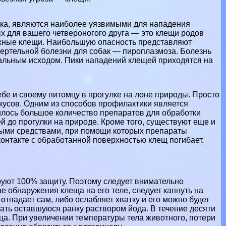
ника, являются наиболее уязвимыми для нападения
х для вашего четвероногого друга — это клещи родов
ожные клещи. Наибольшую опасность представляют
мepтельной болезни для собак — пироплазмоза. Болезнь
етальным исходом. Пики нападений клещей приходятся на
себе и своему питомцу в прогулке на лоне природы. Просто
усов. Одним из способов профилактики является
илось большое количество препаратов для обработки
ей до прогулки на природе. Кроме того, существуют еще и
ыми средствами, при помощи которых препараты
онтакте с обработанной поверхностью клещ погибает.
ируют 100% защиту. Поэтому следует внимательно
ае обнаружения клеща на его теле, следует капнуть на
отпадает сам, либо ослабляет хватку и его можно будет
ать оставшуюся ранку раствором йода. В течение десяти
ца. При увеличении температуры тела животного, потери