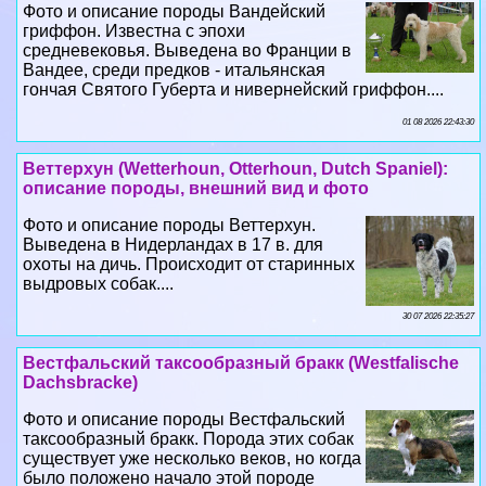
Фото и описание породы Вандейский
гриффон. Известна с эпохи
средневековья. Выведена во Франции в
Вандее, среди предков - итальянская
гончая Святого Губерта и нивернейский гриффон....
01 08 2026 22:43:30
Веттерхун (Wetterhoun, Otterhoun, Dutch Spaniel):
описание породы, внешний вид и фото
Фото и описание породы Веттерхун.
Выведена в Нидерландах в 17 в. для
охоты на дичь. Происходит от старинных
выдровых собак....
30 07 2026 22:35:27
Вестфальский таксообразный бpaкк (Westfalische
Dachsbracke)
Фото и описание породы Вестфальский
таксообразный бpaкк. Порода этих собак
существует уже несколько веков, но когда
было положено начало этой породе