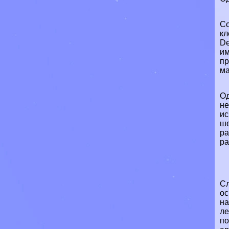
Со
кл
De
им
пр
ма
Од
не
и
ше
ра
ра
Сл
ос
на
ле
по