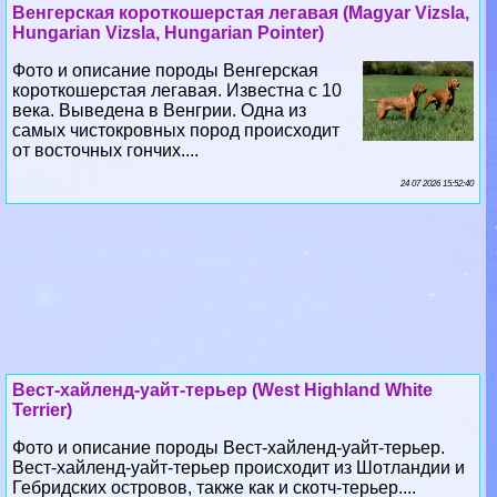
Венгерская короткошерстая легавая (Magyar Vizsla,
Hungarian Vizsla, Hungarian Pointer)
Фото и описание породы Венгерская
короткошерстая легавая. Известна с 10
века. Выведена в Венгрии. Одна из
самых чистокровных пород происходит
от восточных гончих....
24 07 2026 15:52:40
Вест-хайленд-уайт-терьер (West Highland White
Terrier)
Фото и описание породы Вест-хайленд-уайт-терьер.
Вест-хайленд-уайт-терьер происходит из Шотландии и
Гебридских островов, также как и скотч-терьер....