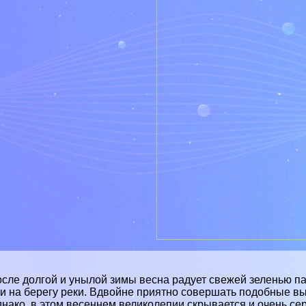
сле долгой и унылой зимы весна радует свежей зеленью пар
и на берегу реки. Вдвойне приятно совершать подобные в
нако, в этом весеннем великолепии скрывается и очень се