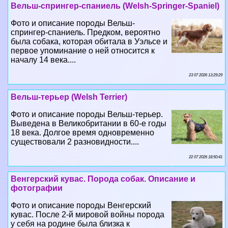
Вельш-спрингер-спаниель (Welsh-Springer-Spaniel)
Фото и описание породы Вельш-
спрингер-спаниель. Предком, вероятно
была собака, которая обитала в Уэльсе и
первое упоминание о ней относится к
началу 14 века....
23 07 2026 13:29:29
Вельш-терьер (Welsh Terrier)
Фото и описание породы Вельш-терьер.
Выведена в Великобритании в 60-е годы
18 века. Долгое время одновременно
существовали 2 разновидности....
22 07 2026 18:50:41
Венгерский кувас. Порода собак. Описание и
фотографии
Фото и описание породы Венгерский
кувас. После 2-й мировой войны порода
у себя на родине была близка к