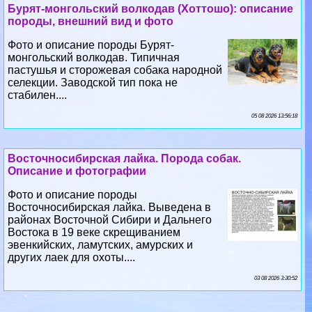
Бурят-монгольский волкодав (Хоттошо): описание
породы, внешний вид и фото
Фото и описание породы Бурят-
монгольский волкодав. Типичная
пастушья и сторожевая собака народной
селекции. Заводской тип пока не
стабилен....
05 08 2026 13:56:18
Восточносибирская лайка. Порода собак.
Описание и фотографии
Фото и описание породы
Восточносибирская лайка. Выведена в
районах Восточной Сибири и Дальнего
Востока в 19 веке скрещиванием
эвенкийских, ламутских, амурских и
других лаек для охоты....
03 08 2026 3:30:52