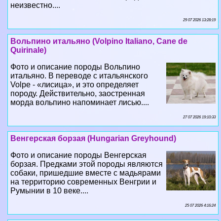
неизвестно....
29 07 2026 13:28:19
Вольпино итальяно (Volpino Italiano, Cane de
Quirinale)
Фото и описание породы Вольпино
итальяно. В переводе с итальянского
Volpe - «лисица», и это определяет
породу. Действительно, заостренная
морда вольпино напоминает лисью....
27 07 2026 19:10:33
Венгерская борзая (Hungarian Greyhound)
Фото и описание породы Венгерская
борзая. Предками этой породы являются
собаки, пришедшие вместе с мадьярами
на территорию современных Венгрии и
Румынии в 10 веке....
25 07 2026 4:16:24