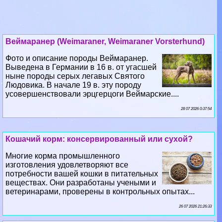
Веймаранер (Weimaraner, Weimaraner Vorsterhund)
Фото и описание породы Веймаранер.
Выведена в Германии в 16 в. от угасшей
ныне породы серых легавых Святого
Людовика. В начале 19 в. эту породу
усовершенствовали эрцгерцоги Веймарские....
28 07 2026 0:37:54
Кошачий корм: консервированный или сухой?
Многие корма промышленного
изготовления удовлетворяют все
потребности вашей кошки в питательных
веществах. Они разработаны учеными и
ветеринарами, проверены в контрольных опытах...
26 07 2026 21:26:33