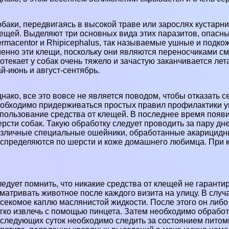
баки, передвигаясь в высокой траве или зарослях кустар
ещей. Выделяют три основных вида этих паразитов, опасны
rmacentor и Rhipicephalus, так называемые ушные и подк
енно эти клещи, поскольку они являются переносчиками c
отекает у собак очень тяжело и зачастую заканчивается л
й-июнь и август-сентябрь.
нако, все это вовсе не является поводом, чтобы отказать 
обходимо придерживаться простых правил профилактики ук
спользование
средства от клещей
. В последнее время появ
рсти собак. Такую обработку следует проводить за пару дн
зличные специальные ошейники, обработанные акарицидн
спределяются по шерсти и коже домашнего любимца. При к
едует помнить, что никакие средства от клещей не гарант
матривать животное после каждого визита на улицу. В случ
секомое каплю маслянистой жидкости. После этого он либо 
гко извлечь с помощью пинцета. Затем необходимо обработ
следующих суток необходимо следить за состоянием питом