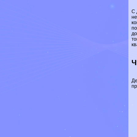
С 
не
ко
по
до
то
кв
Ч
Де
пр