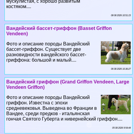
мускулистая, с хорошо развитым
костяком....
08 08 2026 10:51:15
Вандейский бассет-гриффон (Basset Griffon
Vendeen)
Фото и описание породы Вандейский
бассет-гриффон. Существует две
разновидности вандейского бассет-
гриффона: большой и малый....
06 08 2026 10:36:27
Вандейский гриффон (Grand Griffon Vendeen, Large
Vendeen Griffon)
Фото и описание породы Вандейский
гриффон. Известна с эпохи
средневековья. Выведена во Франции в
Вандее, среди предков - итальянская
гончая Святого Губерта и нивернейский гриффон....
05 08 2026 9:54:44