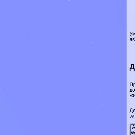
Ум
яв
Д
Пp
до
ж
Де
з
A
W