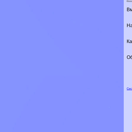
Вм
На
Ка
Об
Сис