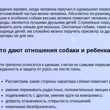
давних времён, когда человека приучил и одомашнил перв
отъемлемой частью жизни человека. Абсолютно по-разном
шки и особенно собаки весьма активно помогают человеку 
роды, являются лучшими друзьями детей. Служебные пород
верить роль няньки для малыша. Охотничьи собаки, такие 
варищи детей, им спокойно можно поручить присмотр за др
артиры не для них.
то дают отношения собаки и ребенк
ти трепетно относятся к щенкам, считая их самыми первыми
еданность и защиту от угроз, но после папы.
Рассмотрим, какие стороны хаpaктера собаки помогают 
умение переживать радостные, положительные эмоции в
подельчивость с другом, умение идти на компромисс;
доброту, отзывчивость, открытость отношений;
нежелание безобразничать;