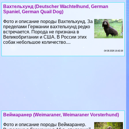
Вахтельхунд (Deutscher Wachtelhund, German
Spaniel, German Quail Dog)
Фото и описание породы Вахтельхунд. За
пределами Германии вахтельхунд редко
встречается. Порода не признана в
Великобритании и США. В России этих
собак небольшое количество....
04 08 2026 16:42:36
Веймаранер (Weimaraner, Weimaraner Vorsterhund)
Фото и описание породы Веймаранер.