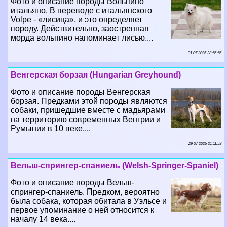
Фото и описание породы Вольпино
итальяно. В переводе с итальянского
Volpe - «лисица», и это определяет
породу. Действительно, заостренная
морда вольпино напоминает лисью....
31 07 2026 23:56:56
Венгерская борзая (Hungarian Greyhound)
Фото и описание породы Венгерская
борзая. Предками этой породы являются
собаки, пришедшие вместе с мадьярами
на территорию современных Венгрии и
Румынии в 10 веке....
29 07 2026 21:11:59
Вельш-спрингер-спаниель (Welsh-Springer-Spaniel)
Фото и описание породы Вельш-
спрингер-спаниель. Предком, вероятно
была собака, которая обитала в Уэльсе и
первое упоминание о ней относится к
началу 14 века....