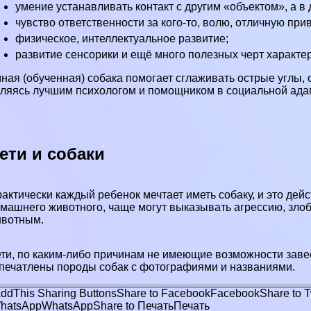
умение устанавливать контакт с другим «объектом», а в
чувство ответственности за кого-то, волю, отличную при
физическое, интеллектуальное развитие;
развитие сенсорики и ещё много полезных черт хаpaкте
ная (обученная) собака помогает сглаживать острые углы,
ляясь лучшим психологом и помощником в социальной ада
ети и собаки
aктически каждый ребенок мечтает иметь собаку, и это дей
машнего животного, чаще могут выказывать агрессию, злоб
ивотным.
ти, по каким-либо причинам не имеющие возможности завес
апечатлены
породы собак с фотографиями и названиями
.
ddThis Sharing Buttons
Share to Facebook
Facebook
Share to T
hatsApp
WhatsApp
Share to Печать
Печать