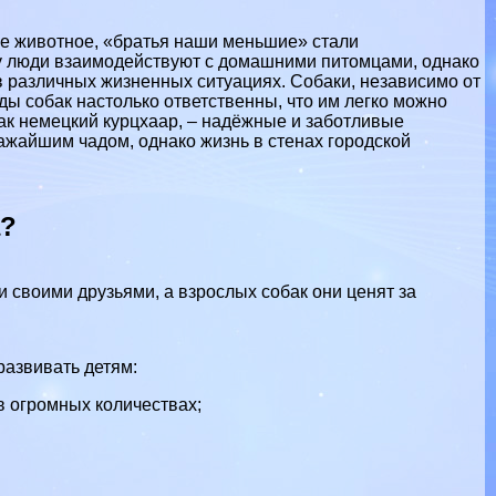
ое животное, «братья наши меньшие» стали
у люди взаимодействуют с домашними питомцами, однако
в различных жизненных ситуациях. Собаки, независимо от
ы собак настолько ответственны, что им легко можно
как
немецкий курцхаар
, – надёжные и заботливые
ажайшим чадом, однако жизнь в стенах городской
а?
 своими друзьями, а взрослых собак они ценят за
развивать детям:
 огромных количествах;