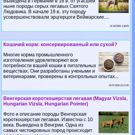
Выведена в Германии в 16 в. от угасшей
ныне породы серых легавых Святого
Людовика. В начале 19 в. эту породу
усовершенствовали эрцгерцоги Веймарские....
01 08 2026 1:38:29
Кошачий корм: консервированный или сухой?
Многие корма промышленного
изготовления удовлетворяют все
потребности вашей кошки в питательных
веществах. Они разработаны учеными и
ветеринарами, проверены в контрольных опытах...
30 07 2026 23:17:39
Венгерская короткошерстая легавая (Magyar Vizsla,
Hungarian Vizsla, Hungarian Pointer)
Фото и описание породы Венгерская
короткошерстая легавая. Известна с 10
века. Выведена в Венгрии. Одна из
самых чистокровных пород происходит