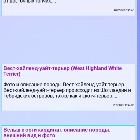
от восточных гончих....
28 07 2026 8:45:47
Вест-хайленд-уайт-терьер (West Highland White
Terrier)
Фото и описание породы Вест-хайленд-уайт-терьер.
Вест-хайленд-уайт-терьер происходит из Шотландии и
Гебридских островов, также как и скотч-терьер....
25 07 2026 18:44:12
Вельш к opги кардиган: описание породы,
внешний вид и фото