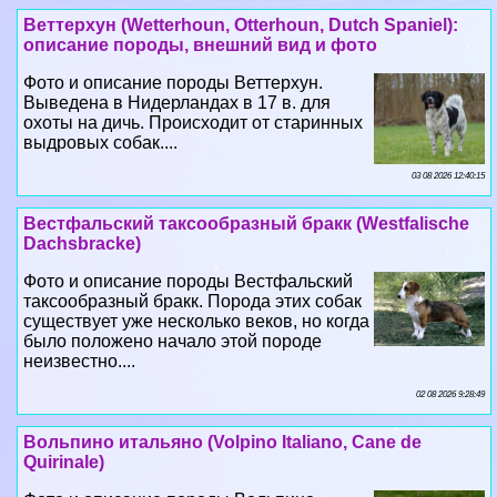
Веттерхун (Wetterhoun, Otterhoun, Dutch Spaniel):
описание породы, внешний вид и фото
Фото и описание породы Веттерхун.
Выведена в Нидерландах в 17 в. для
охоты на дичь. Происходит от старинных
выдровых собак....
03 08 2026 12:40:15
Вестфальский таксообразный бpaкк (Westfalische
Dachsbracke)
Фото и описание породы Вестфальский
таксообразный бpaкк. Порода этих собак
существует уже несколько веков, но когда
было положено начало этой породе
неизвестно....
02 08 2026 9:28:49
Вольпино итальяно (Volpino Italiano, Cane de
Quirinale)