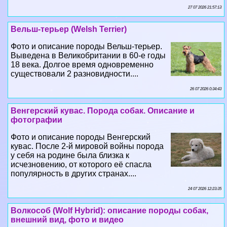
27 07 2026 21:57:13
Вельш-терьер (Welsh Terrier)
Фото и описание породы Вельш-терьер.
Выведена в Великобритании в 60-е годы
18 века. Долгое время одновременно
существовали 2 разновидности....
26 07 2026 0:34:43
Венгерский кувас. Порода собак. Описание и
фотографии
Фото и описание породы Венгерский
кувас. После 2-й мировой войны порода
у себя на родине была близка к
исчезновению, от которого её спасла
популярность в других странах....
24 07 2026 12:23:35
Волкособ (Wolf Hybrid): описание породы собак,
внешний вид, фото и видео