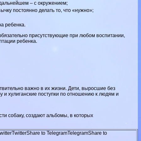
 дальнейшем – с окружением;
вычку постоянно делать то, что «нужно»;
ра ребенка.
 обязательно присутствующие при любом воспитании,
птации ребенка.
ствительно важно в их жизни. Дети, выросшие без
у и xyлиганские поступки по отношению к людям и
ти собаку, создают альбомы, в которых
witter
Twitter
Share to Telegram
Telegram
Share to