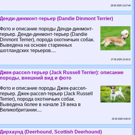
28 06 2026 13:27:44
Денди-динмонт-терьер (Dandie Dinmont Terrier)
Фото и описание породы Денди-динмонт-
терьер. Денди-динмонт-терьер (Dandie
Dinmont Terrier), порода охотничьих собак.
Выведена на основе старинных
шотландских терьеров....
27 06 2026 12:43:11
Джек-рассел-терьер (Jack Russell Terrier): описание
породы, внешний вид и фото
Фото и описание породы Джек-рассел-
терьер. Джек-рассел-терьер (Jack Russell
Terrier), порода охотничьих собак.
Выведена более в начале 19 века в
Великобритании....
26 06 2026 4:40:19
Дирхаунд (Deerhound, Scottish Deerhound)