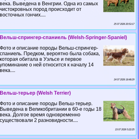
века. Выведена в Венгрии. Одна из самых
чистокровных пород происходит от
восточных гончих....
25 07 2026 20:53:17
Вельш-спрингер-спаниель (Welsh-Springer-Spaniel)
Фото и описание породы Вельш-спрингер-
спаниель. Предком, вероятно была собака,
которая обитала в Уэльсе и первое
упоминание о ней относится к началу 14
века....
24 07 2026 18:48:29
Вельш-терьер (Welsh Terrier)
Фото и описание породы Вельш-терьер.
Выведена в Великобритании в 60-е годы 18
века. Долгое время одновременно
существовали 2 разновидности....
23 07 2026 5:22:25