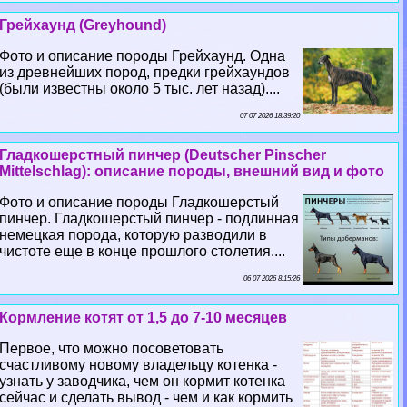
Грейхаунд (Greyhound)
Фото и описание породы Грейхаунд. Одна
из древнейших пород, предки грейхаундов
(были известны около 5 тыс. лет назад)....
07 07 2026 18:39:20
Гладкошерстный пинчер (Deutscher Pinscher
Mittelschlag): описание породы, внешний вид и фото
Фото и описание породы Гладкошерстый
пинчер. Гладкошерстый пинчер - подлинная
немецкая порода, которую разводили в
чистоте еще в конце прошлого столетия....
06 07 2026 8:15:26
Кормление котят от 1,5 до 7-10 месяцев
Первое, что можно посоветовать
счастливому новому владельцу котенка -
узнать у заводчика, чем он кормит котенка
сейчас и сделать вывод - чем и как кормить