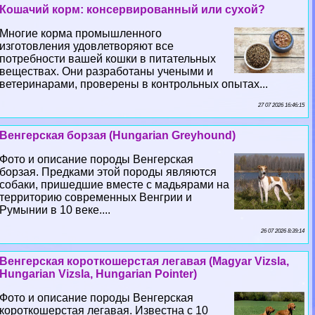
Кошачий корм: консервированный или сухой?
Многие корма промышленного
изготовления удовлетворяют все
потребности вашей кошки в питательных
веществах. Они разработаны учеными и
ветеринарами, проверены в контрольных опытах...
27 07 2026 16:46:15
Венгерская борзая (Hungarian Greyhound)
Фото и описание породы Венгерская
борзая. Предками этой породы являются
собаки, пришедшие вместе с мадьярами на
территорию современных Венгрии и
Румынии в 10 веке....
26 07 2026 8:39:14
Венгерская короткошерстая легавая (Magyar Vizsla,
Hungarian Vizsla, Hungarian Pointer)
Фото и описание породы Венгерская
короткошерстая легавая. Известна с 10