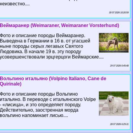
неизвестно....
30 07 2026 10:20:59
Веймаранер (Weimaraner, Weimaraner Vorsterhund)
Фото и описание породы Веймаранер.
Выведена в Германии в 16 в. от угасшей
ныне породы серых легавых Святого
Людовика. В начале 19 в. эту породу
усовершенствовали эрцгерцоги Веймарские....
29 07 2026 0:45:48
Вольпино итальяно (Volpino Italiano, Cane de
Quirinale)
Фото и описание породы Вольпино
итальяно. В переводе с итальянского Volpe
- «лисица», и это определяет породу.
Действительно, заостренная морда
вольпино напоминает лисью....
28 07 2026 6:29:31