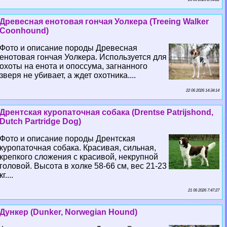
Древесная енотовая гончая Уолкера (Treeing Walker
Coonhound)
Фото и описание породы Древесная
енотовая гончая Уолкера. Используется для
охоты на енота и опоссума, загнанного
зверя не убивает, а ждет охотника....
22 06 2026 14:34:14
Дрентская куропаточная собака (Drentse Patrijshond,
Dutch Partridge Dog)
Фото и описание породы Дрентская
куропаточная собака. Красивая, сильная,
крепкого сложения с красивой, некрупной
головой. Высота в холке 58-66 см, вес 21-23
кг....
21 06 2026 7:47:27
Дункер (Dunker, Norwegian Hound)