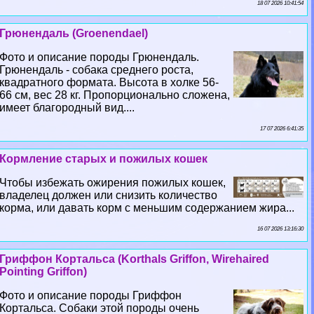
18 07 2026 10:41:54
Грюнендаль (Groenendael)
Фото и описание породы Грюнендаль.
Грюнендаль - собака среднего роста,
квадратного формата. Высота в холке 56-
66 см, вес 28 кг. Пропорционально сложена,
имеет благородный вид....
17 07 2026 6:41:35
Кормление старых и пожилых кошек
Чтобы избежать ожирения пожилых кошек,
владелец должен или снизить количество
корма, или давать корм с меньшим содержанием жира...
16 07 2026 13:16:30
Гриффон Кортальса (Korthals Griffon, Wirehaired
Pointing Griffon)
Фото и описание породы Гриффон
Кортальса. Собаки этой породы очень