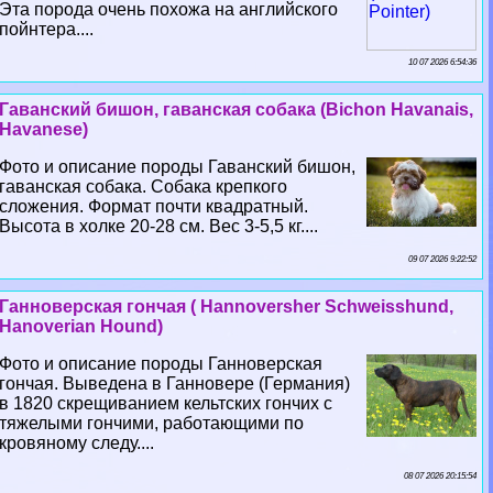
Эта порода очень похожа на английского
пойнтера....
10 07 2026 6:54:36
Гаванский бишон, гаванская собака (Bichon Havanais,
Havanese)
Фото и описание породы Гаванский бишон,
гаванская собака. Собака крепкого
сложения. Формат почти квадратный.
Высота в холке 20-28 см. Вес 3-5,5 кг....
09 07 2026 9:22:52
Ганноверская гончая ( Hannoversher Schweisshund,
Hanoverian Hound)
Фото и описание породы Ганноверская
гончая. Выведена в Ганновере (Германия)
в 1820 скрещиванием кельтских гончих с
тяжелыми гончими, работающими по
кровяному следу....
08 07 2026 20:15:54