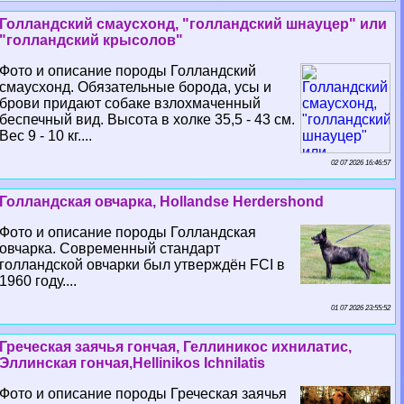
Голландский смаусхонд, "голландский шнауцер" или
"голландский крысолов"
Фото и описание породы Голландский
смаусхонд. Обязательные борода, усы и
брови придают собаке взлохмаченный
беспечный вид. Высота в холке 35,5 - 43 см.
Вес 9 - 10 кг....
02 07 2026 16:46:57
Голландская овчарка, Hollandse Herdershond
Фото и описание породы Голландская
овчарка. Современный стандарт
голландской овчарки был утверждён FCI в
1960 году....
01 07 2026 23:55:52
Греческая заячья гончая, Геллиникос ихнилатис,
Эллинская гончая,Hellinikos Ichnilatis
Фото и описание породы Греческая заячья