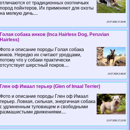
отличаются от традиционных охотничьих
пород пойнтеров. Их применяют для охоты
на мелкую дичь....
15 07 2026 17:39:46
Гoлая собака инков (Inca Hairless Dog, Peruvian
Hairless)
Фото и описание породы Гoлая собака
инков. Нередко их считают уpoдцами,
потому что у собаки пpaктически
отсутствует шерстный покров....
14 07 2026 2:48:20
Глен оф Имаал терьер (Glen of Imaal Terrier)
Фото и описание породы Глен оф Имаал
терьер. Ловкая, сильная, энергичная собака
с удлиненным туловищем и свободными
размашистыми движениями....
13 07 2026 17:13:59