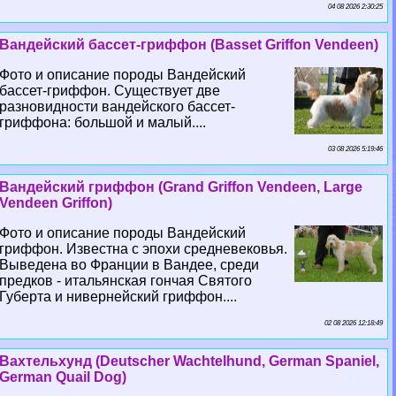
04 08 2026 2:30:25
Вандейский бассет-гриффон (Basset Griffon Vendeen)
Фото и описание породы Вандейский
бассет-гриффон. Существует две
разновидности вандейского бассет-
гриффона: большой и малый....
03 08 2026 5:19:46
Вандейский гриффон (Grand Griffon Vendeen, Large
Vendeen Griffon)
Фото и описание породы Вандейский
гриффон. Известна с эпохи средневековья.
Выведена во Франции в Вандее, среди
предков - итальянская гончая Святого
Губерта и нивернейский гриффон....
02 08 2026 12:18:49
Вахтельхунд (Deutscher Wachtelhund, German Spaniel,
German Quail Dog)