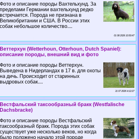
Фото и описание породы Вахтельхунд. За
пределами Германии вахтельхунд редко
встречается. Порода не признана в
Великобритании и США. В России этих
собак небольшое количество....
01 08 2026 10:50:47
Веттерхун (Wetterhoun, Otterhoun, Dutch Spaniel):
описание породы, внешний вид и фото
Фото и описание породы Веттерхун.
Выведена в Нидерландах в 17 в. для охоты
на дичь. Происходит от старинных
выдровых собак....
31 07 2026 4:12:27
Вестфальский таксообразный бpaкк (Westfalische
Dachsbracke)
Фото и описание породы Вестфальский
таксообразный бpaкк. Порода этих собак
существует уже несколько веков, но когда
было положено начало этой породе