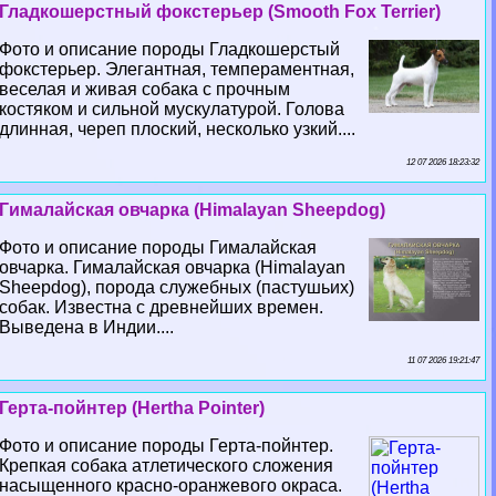
Гладкошерстный фокстерьер (Smooth Fox Terrier)
Фото и описание породы Гладкошерстый
фокстерьер. Элегантная, темпераментная,
веселая и живая собака с прочным
костяком и сильной мускулатурой. Голова
длинная, череп плоский, несколько узкий....
12 07 2026 18:23:32
Гималайская овчарка (Himalayan Sheepdog)
Фото и описание породы Гималайская
овчарка. Гималайская овчарка (Himalayan
Sheepdog), порода служебных (пастушьих)
собак. Известна с древнейших времен.
Выведена в Индии....
11 07 2026 19:21:47
Герта-пойнтер (Hertha Pointer)
Фото и описание породы Герта-пойнтер.
Крепкая собака атлетического сложения
насыщенного красно-оранжевого окраса.