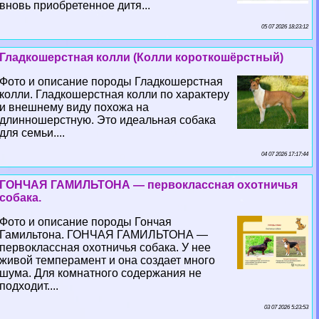
вновь приобретенное дитя...
05 07 2026 18:23:12
Гладкошерстная колли (Колли короткошёрстный)
Фото и описание породы Гладкошерстная
колли. Гладкошерстная колли по хаpaктеру
и внешнему виду похожа на
длинношерстную. Это идеальная собака
для семьи....
04 07 2026 17:17:44
ГОНЧАЯ ГАМИЛЬТОНА — первоклассная охотничья
собака.
Фото и описание породы Гончая
Гамильтона. ГОНЧАЯ ГАМИЛЬТОНА —
первоклассная охотничья собака. У нее
живой темперамент и она создает много
шума. Для комнатного содержания не
подходит....
03 07 2026 5:23:53