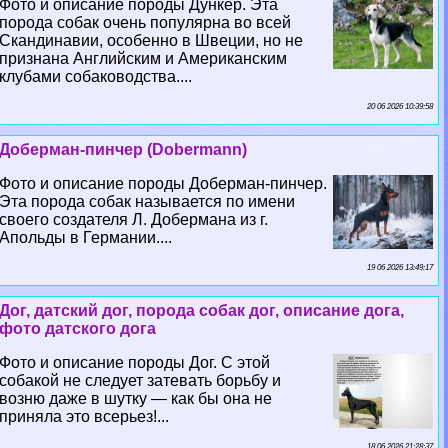
Фото и описание породы Дункер. Эта
порода собак очень популярна во всей
Скандинавии, особенно в Швеции, но не
признана Английским и Американским
клубами собаководства....
20 06 2026 10:39:58
Доберман-пинчер (Dobermann)
Фото и описание породы Доберман-пинчер.
Эта порода собак называется по имени
своего создателя Л. Добермана из г.
Апольды в Германии....
19 06 2026 13:49:17
Дог, датский дог, порода собак дог, описание дога,
фото датского дога
Фото и описание породы Дог. С этой
собакой не следует затевать борьбу и
возню даже в шутку — как бы она не
приняла это всерьез!...
18 06 2026 21:28:37