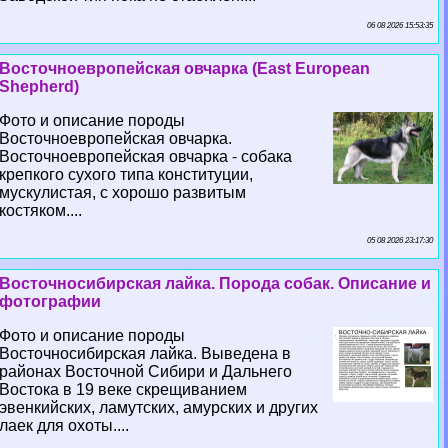
06 08 2026 15:53:35
Восточноевропейская овчарка (East European
Shepherd)
Фото и описание породы
Восточноевропейская овчарка.
Восточноевропейская овчарка - собака
крепкого сухого типа конституции,
мускулистая, с хорошо развитым
костяком....
05 08 2026 23:17:30
Восточносибирская лайка. Порода собак. Описание и
фотографии
Фото и описание породы
Восточносибирская лайка. Выведена в
районах Восточной Сибири и Дальнего
Востока в 19 веке скрещиванием
эвенкийских, ламутских, амурских и других
лаек для охоты....