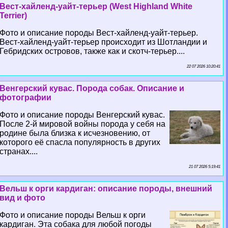
Вест-хайленд-уайт-терьер (West Highland White
Terrier)
Фото и описание породы Вест-хайленд-уайт-терьер.
Вест-хайленд-уайт-терьер происходит из Шотландии и
Гебридских островов, также как и скотч-терьер....
22 07 2026 10:20:41
Венгерский кувас. Порода собак. Описание и
фотографии
Фото и описание породы Венгерский кувас.
После 2-й мировой войны порода у себя на
родине была близка к исчезновению, от
которого её спасла популярность в других
странах....
21 07 2026 5:19:41
Вельш к opги кардиган: описание породы, внешний
вид и фото
Фото и описание породы Вельш к opги
кардиган. Эта собака для любой погоды