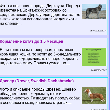
Фото и описание породы Дирхаунд. Порода
известна на Британских островах со
средних веков. Дирхаундов держала только
знать, которая использовала их для охоты
на оленей....
25 06 2026 22:59:34
Кормление котят до 1,5 месяцев
Если кошка-мама - здоровая, нормально
кормящая кошка, то котят до 3-х-недельного
возраста подкармливать не надо. Кормить
надо только маму. Причем усиленно....
24 06 2026 8:59:37
Древер (Drever, Swedish Dachsbracke)
Фото и описание породы Древер. Древер
обладает превосходным чутьем и
выносливостью. Разводят эту породу собак
в основном в скандинавских странах....
23 06 2026 2:54:22