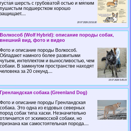
густая шерсть с грубоватой остью и мягким
пушистым подшерстком хорошо
защищает....
20 07 2026 23:53:30
Волкособ (Wolf Hybrid): описание породы собак,
внешний вид, фото и видео
Фото и описание породы Волкособ.
Обладают намного более развитыми
чутьем, интеллектом и выносливостью, чем
собаки. В замкнутом прострaнcтве находят
человека за 20 секунд....
19 07 2026 5:45:15
Гренландская собака (Greenland Dog)
Фото и описание породы Гренландская
собака. Это одна из ездовых северных
пород собак типа хаски. Незначительно
отличается от эскимосской собаки, но
признана как самостоятельная порода....