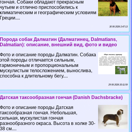
гончая. Собаки обладают прекрасным
чутьем и отлично приспособились к
климатическим и географическим условиям
Греции....
30 06 2026 2:47:13
Порода собак Далматин (Далматинец, Dalmatians,
Dalmatian): описание, внешний вид, фото и видео
Фото и описание породы Далматин. Собака
этой породы отличается сильным,
гармоничным и пропорциональным
мускулистым телосложением, вынослива,
способна к длительному бегу....
29 06 2026 20:11:59
Датская таксообразная гончая (Danish Dachsbracke)
Фото и описание породы Датская
таксообразная гончая. Небольшая,
сильная, мускулистая гончая
разнообразного окраса. Высота в холке 30-
38 см....