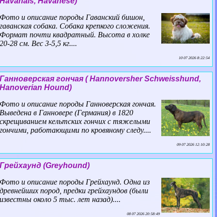
Havanais, Havanese)
Фото и описание породы Гаванский бишон,
гаванская собака. Собака крепкого сложения.
Формат почти квадратный. Высота в холке
20-28 см. Вес 3-5,5 кг....
10 07 2026 8:22:54
Ганноверская гончая ( Hannoversher Schweisshund,
Hanoverian Hound)
Фото и описание породы Ганноверская гончая.
Выведена в Ганновере (Германия) в 1820
скрещиванием кельтских гончих с тяжелыми
гончими, работающими по кровяному следу....
09 07 2026 12:10:28
Грейхаунд (Greyhound)
Фото и описание породы Грейхаунд. Одна из
древнейших пород, предки грейхаундов (были
известны около 5 тыс. лет назад)....
08 07 2026 20:58:49