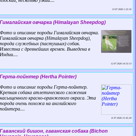
плоский, несколько узкий....
13 07 2026 1:23:16
Гималайская овчарка (Himalayan Sheepdog)
Фото и описание породы Гималайская овчарка.
Гималайская овчарка (Himalayan Sheepdog),
порода служебных (пастушьих) собак.
Известна с древнейших времен. Выведена в
Индии....
12 07 2026 14:53:13
Герта-пойнтер (Hertha Pointer)
Фото и описание породы Герта-пойнтер.
Крепкая собака атлетического сложения
насыщенного красно-оранжевого окраса. Эта
порода очень похожа на английского
пойнтера....
11 07 2026 15:45:20
Гаванский бишон, гаванская собака (Bichon