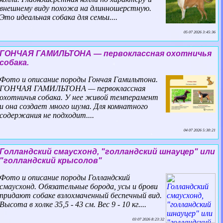
внешнему виду похожа на длинношерстную.
Это идеальная собака для семьи....
05 07 2026 3:45:36
ГОНЧАЯ ГАМИЛЬТОНА — первоклассная охотничья
собака.
Фото и описание породы Гончая Гамильтона.
ГОНЧАЯ ГАМИЛЬТОНА — первоклассная
охотничья собака. У нее живой темперамент
и она создает много шума. Для комнатного
содержания не подходит....
04 07 2026 5:30:21
Голландский смаусхонд, "голландский шнауцер" или
"голландский крысолов"
Фото и описание породы Голландский
смаусхонд. Обязательные борода, усы и брови
придают собаке взлохмаченный беспечный вид.
Высота в холке 35,5 - 43 см. Вес 9 - 10 кг....
03 07 2026 8:23:32