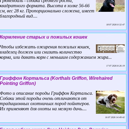
Грюнендаль - собака среднего роста,
квадратного формата. Высота в холке 56-66
см, вес 28 кг. Пропорционально сложена, имеет
благородный вид....
18 07 2026 0:32:47
Кормление старых и пожилых кошек
Чтобы избежать ожирения пожилых кошек,
владелец должен или снизить количество
корма, или давать корм с меньшим содержанием жира...
17 07 2026 8:26:19
Гриффон Кортальса (Korthals Griffon, Wirehaired
Pointing Griffon)
Фото и описание породы Гриффон Кортальса.
Собаки этой породы очень отличаются от
традиционных охотничьих пород пойнтеров.
Их применяют для охоты на мелкую дичь....
16 07 2026 14:49:42