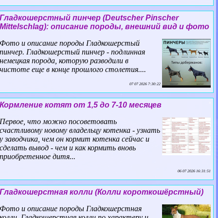
Гладкошерстный пинчер (Deutscher Pinscher
Mittelschlag): описание породы, внешний вид и фото
Фото и описание породы Гладкошерстый
пинчер. Гладкошерстый пинчер - подлинная
немецкая порода, которую разводили в
чистоте еще в конце прошлого столетия....
07 07 2026 7:30:22
Кормление котят от 1,5 до 7-10 месяцев
Первое, что можно посоветовать
счастливому новому владельцу котенка - узнать
у заводчика, чем он кормит котенка сейчас и
сделать вывод - чем и как кормить вновь
приобретенное дитя...
06 07 2026 16:31:51
Гладкошерстная колли (Колли короткошёрстный)
Фото и описание породы Гладкошерстная
колли. Гладкошерстная колли по хаpaктеру и