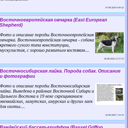
07 08 2026 9:49:52
Восточноевропейская овчарка (East European
Shepherd)
Фото и описание породы Восточноевропейская
овчарка. Восточноевропейская овчарка - собака
крепкого сухого типа конституции,
мускулистая, с хорошо развитым костяком....
06 08 2026 12:57:53
Восточносибирская лайка. Порода собак. Описание
и фотографии
Фото и описание породы Восточносибирская
лайка. Выведена в районах Восточной Сибири и
Дальнего Востока в 19 веке скрещиванием
эвенкийских, ламутских, амурских и других лаек
для охоты....
05 08 2026 7:10:10
Вандейский бассет-гриффон (Basset Griffon