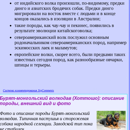
от индийского волка произошли, по-видимому, предки
динго и азиатских бродячих
собак. Предки динго
мигрировали на восток вместе с людьми и в конце
концов оказались
в изоляции в Австралии;
такие породы, как чау-чау и пекинес, появились в
результате эволюции китайского
волка;
североамериканский волк послужил основным
родоначальником североамериканских пород, например
эскимосских лаек и маламутов;
европейские волки, скорее всего, были предками таких
известных сегодня пород, как разнообразные овчарки,
шпицы и терьеры.
Система комментирования SigComments
Бурят-монгольский волкодав (Хоттошо): описание
породы, внешний вид и фото
Фото и описание породы Бурят-монгольский
волкодав. Типичная пастушья и сторожевая
собака народной селекции. Заводской тип пока
не стабилен....