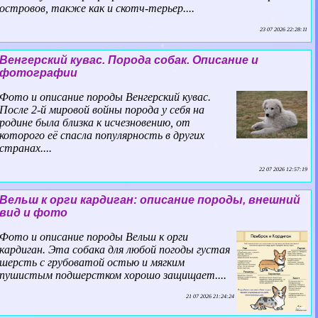
островов, также как и скотч-терьер....
23 07 2026 22:28:11
Венгерский кувас. Порода собак. Описание и
фотографии
Фото и описание породы Венгерский кувас.
После 2-й мировой войны порода у себя на
родине была близка к исчезновению, от
которого её спасла популярность в других
странах....
22 07 2026 12:57:19
Вельш к opги кардиган: описание породы, внешний
вид и фото
Фото и описание породы Вельш к opги
кардиган. Эта собака для любой погоды густая
шерсть с грубоватой остью и мягким
пушистым подшерстком хорошо защищает....
21 07 2026 21:24:24