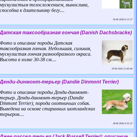
мускулистым телосложением, вынослива,
способна к длительному бегу....
30 06 2026 6:13:27
Датская таксообразная гончая (Danish Dachsbracke)
Фото и описание породы Датская
таксообразная гончая. Небольшая, сильная,
мускулистая гончая разнообразного окраса.
Высота в холке 30-38 см....
29 06 2026 12:40:46
Денди-динмонт-терьер (Dandie Dinmont Terrier)
Фото и описание породы Денди-динмонт-
терьер. Денди-динмонт-терьер (Dandie
Dinmont Terrier), порода охотничьих собак.
Выведена на основе старинных шотландских
терьеров....
28 06 2026 4:55:23
Джек-рассел-терьер (Jack Russell Terrier): описание