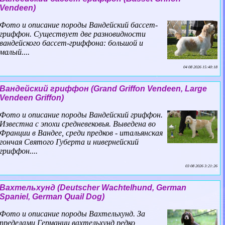
Vendeen)
Фото и описание породы Вандейский бассет-
гриффон. Существует две разновидности
вандейского бассет-гриффона: большой и
малый....
04 08 2026 15:40:18
Вандейский гриффон (Grand Griffon Vendeen, Large
Vendeen Griffon)
Фото и описание породы Вандейский гриффон.
Известна с эпохи средневековья. Выведена во
Франции в Вандее, среди предков - итальянская
гончая Святого Губерта и нивернейский
гриффон....
03 08 2026 3:21:26
Вахтельхунд (Deutscher Wachtelhund, German
Spaniel, German Quail Dog)
Фото и описание породы Вахтельхунд. За
пределами Германии вахтельхунд редко