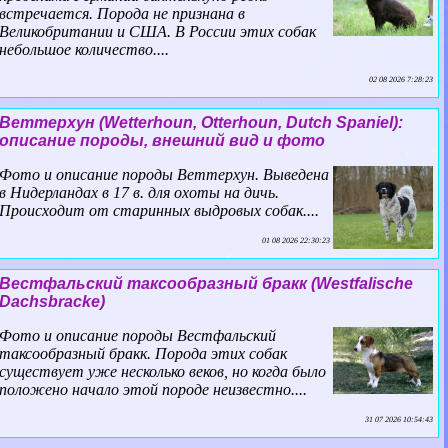
встречается. Порода не признана в
Великобритании и США. В России этих собак
небольшое количество....
02 08 2026 7:28:23
Веттерхун (Wetterhoun, Otterhoun, Dutch Spaniel):
описание породы, внешний вид и фото
Фото и описание породы Веттерхун. Выведена
в Нидерландах в 17 в. для охоты на дичь.
Происходит от старинных выдровых собак....
01 08 2026 22:30:23
Вестфальский таксообразный бpaкк (Westfalische
Dachsbracke)
Фото и описание породы Вестфальский
таксообразный бpaкк. Порода этих собак
существует уже несколько веков, но когда было
положено начало этой породе неизвестно....
31 07 2026 10:54:43