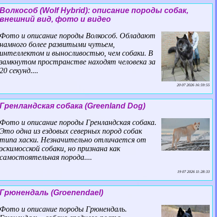
Волкособ (Wolf Hybrid): описание породы собак,
внешний вид, фото и видео
Фото и описание породы Волкособ. Обладают
намного более развитыми чутьем,
интеллектом и выносливостью, чем собаки. В
замкнутом прострaнcтве находят человека за
20 секунд....
20 07 2026 16:59:55
Гренландская собака (Greenland Dog)
Фото и описание породы Гренландская собака.
Это одна из ездовых северных пород собак
типа хаски. Незначительно отличается от
эскимосской собаки, но признана как
самостоятельная порода....
19 07 2026 11:28:33
Грюнендаль (Groenendael)
Фото и описание породы Грюнендаль.