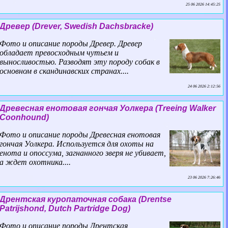
25 06 2026 14:45:25
Древер (Drever, Swedish Dachsbracke)
Фото и описание породы Древер. Древер
обладает превосходным чутьем и
выносливостью. Разводят эту породу собак в
основном в скандинавских странах....
24 06 2026 2:12:56
Древесная енотовая гончая Уолкера (Treeing Walker
Coonhound)
Фото и описание породы Древесная енотовая
гончая Уолкера. Используется для охоты на
енота и опоссума, загнанного зверя не убивает,
а ждет охотника....
23 06 2026 7:26:46
Дрентская куропаточная собака (Drentse
Patrijshond, Dutch Partridge Dog)
Фото и описание породы Дрентская