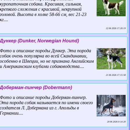
куропаточная собака. Красивая, сильная,
крепкого сложения с красивой, некрупной
головой. Высота в холке 58-66 см, вес 21-23
кг....
22 06 2026 17:20:19
Дункер (Dunker, Norwegian Hound)
Фото и описание породы Дункер. Эта порода
собак очень популярна во всей Скандинавии,
особенно в Швеции, но не признана Английским
и Американским клубами собаководства....
21 06 2026 17:15:58
Доберман-пинчер (Dobermann)
Фото и описание породы Доберман-пинчер.
Эта порода собак называется по имени своего
создателя Л. Добермана из г. Апольды в
Германии....
20 06 2026 0:14:20