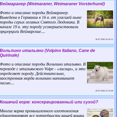
Веймаранер (Weimaraner, Weimaraner Vorsterhund)
Фото и описание породы Веймаранер.
Выведена в Германии в 16 в. от угасшей ныне
породы серых легавых Святого Людовика. В
начале 19 в. эту породу усовершенствовали
эрцгерцоги Веймарские....
30 07 2026 16:56:51
Вольпино итальяно (Volpino Italiano, Cane de
Quirinale)
Фото и описание породы Вольпино итальяно. В
переводе с итальянского Volpe - «лисица», и это
определяет породу. Действительно,
заостренная морда вольпино напоминает
лисью....
29 07 2026 23:19:46
Кошачий корм: консервированный или сухой?
Многие корма промышленного изготовления
удовлетворяют все потребности вашей кошки