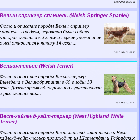
26 07 2026 17:58:21
Вельш-спрингер-спаниель (Welsh-Springer-Spaniel)
Фото и описание породы Вельш-спрингер-
спаниель. Предком, вероятно была собака,
которая обитала в Уэльсе и первое упоминание
о ней относится к началу 14 века....
25 07 2026 20:56:52
Вельш-терьер (Welsh Terrier)
Фото и описание породы Вельш-терьер.
Выведена в Великобритании в 60-е годы 18
века. Долгое время одновременно существовали
2 разновидности....
24 07 2026 13:46:42
Вест-хайленд-уайт-терьер (West Highland White
Terrier)
Фото и описание породы Вест-хайленд-уайт-терьер. Вест-
хайленд-уайт-терьер происходит из Шотландии и Гебридских