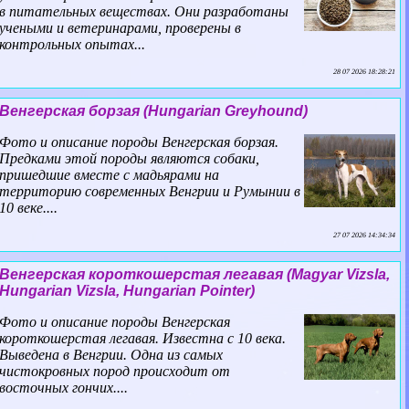
в питательных веществах. Они разработаны
учеными и ветеринарами, проверены в
контрольных опытах...
28 07 2026 18:28:21
Венгерская борзая (Hungarian Greyhound)
Фото и описание породы Венгерская борзая.
Предками этой породы являются собаки,
пришедшие вместе с мадьярами на
территорию современных Венгрии и Румынии в
10 веке....
27 07 2026 14:34:34
Венгерская короткошерстая легавая (Magyar Vizsla,
Hungarian Vizsla, Hungarian Pointer)
Фото и описание породы Венгерская
короткошерстая легавая. Известна с 10 века.
Выведена в Венгрии. Одна из самых
чистокровных пород происходит от
восточных гончих....