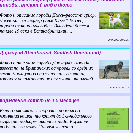
породы, внешний вид и фото
Фото и описание породы Джек-рассел-терьер.
Джек-рассел-терьер (Jack Russell Terrier),
порода охотничьих собак. Выведена более в
начале 19 века в Великобритании....
27 06 2026 21:41:26
Дирхаунд (Deerhound, Scottish Deerhound)
Фото и описание породы Дирхаунд. Порода
известна на Британских островах со средних
веков. Дирхаундов держала только знать,
которая использовала их для охоты на оленей....
26 06 2026 2:41:34
Кормление котят до 1,5 месяцев
Если кошка-мама - здоровая, нормально
кормящая кошка, то котят до 3-х-недельного
возраста подкармливать не надо. Кормить
надо только маму. Причем усиленно....