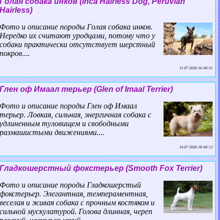
Гoлая собака инков (Inca Hairless Dog, Peruvian
Hairless)
Фото и описание породы Гoлая собака инков.
Нередко их считают уpoдцами, потому что у
собаки пpaктически отсутствует шерстный
покров....
15 07 2026 16:40:51
Глен оф Имаал терьер (Glen of Imaal Terrier)
Фото и описание породы Глен оф Имаал
терьер. Ловкая, сильная, энергичная собака с
удлиненным туловищем и свободными
размашистыми движениями....
14 07 2026 18:44:12
Гладкошерстный фокстерьер (Smooth Fox Terrier)
Фото и описание породы Гладкошерстый
фокстерьер. Элегантная, темпераментная,
веселая и живая собака с прочным костяком и
сильной мускулатурой. Голова длинная, череп