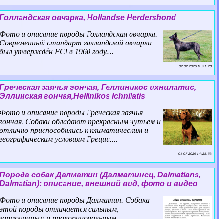
Голландская овчарка, Hollandse Herdershond
Фото и описание породы Голландская овчарка.
Современный стандарт голландской овчарки
был утверждён FCI в 1960 году....
02 07 2026 11:31:28
Греческая заячья гончая, Геллиникос ихнилатис,
Эллинская гончая,Hellinikos Ichnilatis
Фото и описание породы Греческая заячья
гончая. Собаки обладают прекрасным чутьем и
отлично приспособились к климатическим и
географическим условиям Греции....
01 07 2026 14:25:53
Порода собак Далматин (Далматинец, Dalmatians,
Dalmatian): описание, внешний вид, фото и видео
Фото и описание породы Далматин. Собака
этой породы отличается сильным,
гармоничным и пропорциональным