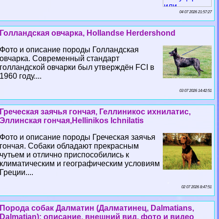
04 07 2026 21:57:27
Голландская овчарка, Hollandse Herdershond
Фото и описание породы Голландская
овчарка. Современный стандарт
голландской овчарки был утверждён FCI в
1960 году....
03 07 2026 14:42:51
Греческая заячья гончая, Геллиникос ихнилатис,
Эллинская гончая,Hellinikos Ichnilatis
Фото и описание породы Греческая заячья
гончая. Собаки обладают прекрасным
чутьем и отлично приспособились к
климатическим и географическим условиям
Греции....
02 07 2026 8:47:51
Порода собак Далматин (Далматинец, Dalmatians,
Dalmatian): описание, внешний вид, фото и видео