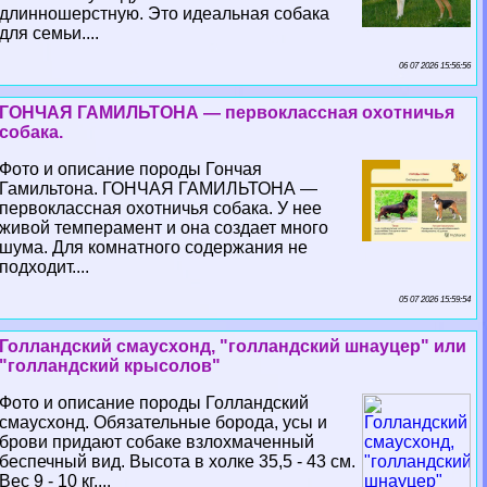
длинношерстную. Это идеальная собака
для семьи....
06 07 2026 15:56:56
ГОНЧАЯ ГАМИЛЬТОНА — первоклассная охотничья
собака.
Фото и описание породы Гончая
Гамильтона. ГОНЧАЯ ГАМИЛЬТОНА —
первоклассная охотничья собака. У нее
живой темперамент и она создает много
шума. Для комнатного содержания не
подходит....
05 07 2026 15:59:54
Голландский смаусхонд, "голландский шнауцер" или
"голландский крысолов"
Фото и описание породы Голландский
смаусхонд. Обязательные борода, усы и
брови придают собаке взлохмаченный
беспечный вид. Высота в холке 35,5 - 43 см.
Вес 9 - 10 кг....