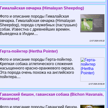
Гималайская овчарка (Himalayan Sheepdog)
Фото и описание породы Гималайская
овчарка. Гималайская овчарка (Himalayan
Sheepdog), порода служебных (пастушьих)
собак. Известна с древнейших времен.
Выведена в Индии....
13 07 2026 6:55:32
Герта-пойнтер (Hertha Pointer)
Фото и описание породы Герта-пойнтер.
Крепкая собака атлетического сложения
насыщенного красно-оранжевого окраса.
Эта порода очень похожа на английского
пойнтера....
12 07 2026 20:58:39
Гаванский бишон, гаванская собака (Bichon Havanais,
Havanese)
Фото и описание породы Гаванский бишон,