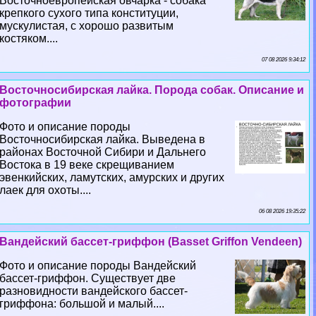
Восточноевропейская овчарка - собака
крепкого сухого типа конституции,
мускулистая, с хорошо развитым
костяком....
07 08 2026 9:34:12
Восточносибирская лайка. Порода собак. Описание и
фотографии
Фото и описание породы
Восточносибирская лайка. Выведена в
районах Восточной Сибири и Дальнего
Востока в 19 веке скрещиванием
эвенкийских, ламутских, амурских и других
лаек для охоты....
06 08 2026 19:35:22
Вандейский бассет-гриффон (Basset Griffon Vendeen)
Фото и описание породы Вандейский
бассет-гриффон. Существует две
разновидности вандейского бассет-
гриффона: большой и малый....