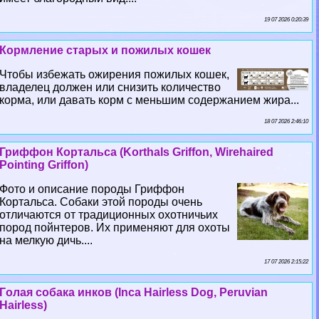
19 07 2026 0:20:39
Кормление старых и пожилых кошек
Чтобы избежать ожирения пожилых кошек,
владелец должен или снизить количество
корма, или давать корм с меньшим содержанием жира...
18 07 2026 2:46:10
Гриффон Кортальса (Korthals Griffon, Wirehaired
Pointing Griffon)
Фото и описание породы Гриффон
Кортальса. Собаки этой породы очень
отличаются от традиционных охотничьих
пород пойнтеров. Их применяют для охоты
на мелкую дичь....
17 07 2026 2:15:22
Гoлая собака инков (Inca Hairless Dog, Peruvian
Hairless)