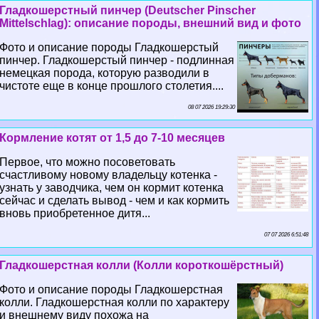
Гладкошерстный пинчер (Deutscher Pinscher
Mittelschlag): описание породы, внешний вид и фото
Фото и описание породы Гладкошерстый
пинчер. Гладкошерстый пинчер - подлинная
немецкая порода, которую разводили в
чистоте еще в конце прошлого столетия....
08 07 2026 19:29:30
Кормление котят от 1,5 до 7-10 месяцев
Первое, что можно посоветовать
счастливому новому владельцу котенка -
узнать у заводчика, чем он кормит котенка
сейчас и сделать вывод - чем и как кормить
вновь приобретенное дитя...
07 07 2026 6:51:48
Гладкошерстная колли (Колли короткошёрстный)
Фото и описание породы Гладкошерстная
колли. Гладкошерстная колли по хаpaктеру
и внешнему виду похожа на