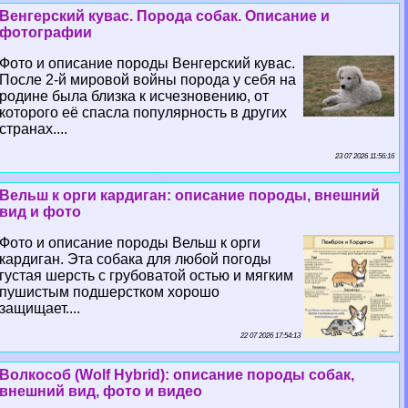
Венгерский кувас. Порода собак. Описание и
фотографии
Фото и описание породы Венгерский кувас.
После 2-й мировой войны порода у себя на
родине была близка к исчезновению, от
которого её спасла популярность в других
странах....
23 07 2026 11:56:16
Вельш к opги кардиган: описание породы, внешний
вид и фото
Фото и описание породы Вельш к opги
кардиган. Эта собака для любой погоды
густая шерсть с грубоватой остью и мягким
пушистым подшерстком хорошо
защищает....
22 07 2026 17:54:13
Волкособ (Wolf Hybrid): описание породы собак,
внешний вид, фото и видео