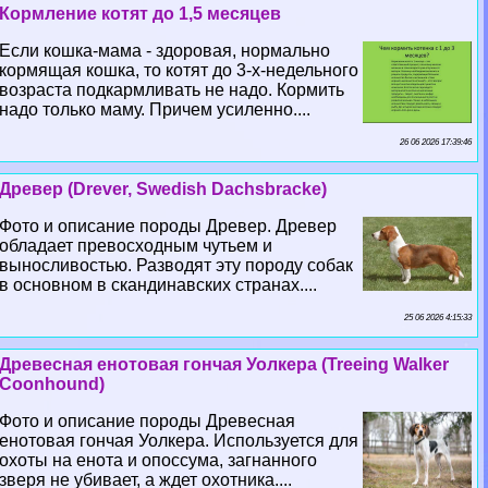
Кормление котят до 1,5 месяцев
Если кошка-мама - здоровая, нормально
кормящая кошка, то котят до 3-х-недельного
возраста подкармливать не надо. Кормить
надо только маму. Причем усиленно....
26 06 2026 17:39:46
Древер (Drever, Swedish Dachsbracke)
Фото и описание породы Древер. Древер
обладает превосходным чутьем и
выносливостью. Разводят эту породу собак
в основном в скандинавских странах....
25 06 2026 4:15:33
Древесная енотовая гончая Уолкера (Treeing Walker
Coonhound)
Фото и описание породы Древесная
енотовая гончая Уолкера. Используется для
охоты на енота и опоссума, загнанного
зверя не убивает, а ждет охотника....