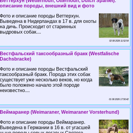
Веттерхун (Wetterhoun, Otterhoun, Dutch Spaniel):
описание породы, внешний вид и фото
Фото и описание породы Веттерхун.
Выведена в Нидерландах в 17 в. для охоты
на дичь. Происходит от старинных
выдровых собак....
02 08 2026 11:52:54
Вестфальский таксообразный бpaкк (Westfalische
Dachsbracke)
Фото и описание породы Вестфальский
таксообразный бpaкк. Порода этих собак
существует уже несколько веков, но когда
было положено начало этой породе
неизвестно....
01 08 2026 17:50:42
Веймаранер (Weimaraner, Weimaraner Vorsterhund)
Фото и описание породы Веймаранер.
Выведена в Германии в 16 в. от угасшей
ныне породы серых легавых Святого