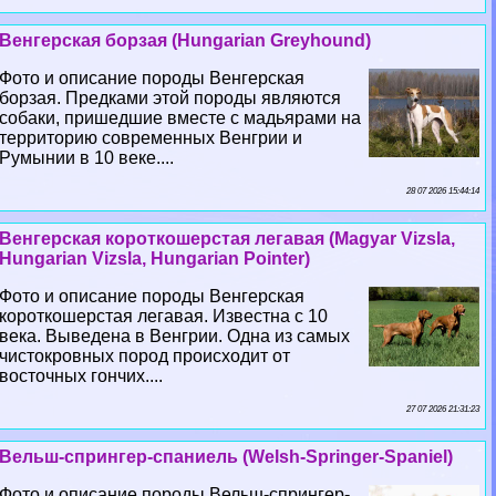
Венгерская борзая (Hungarian Greyhound)
Фото и описание породы Венгерская
борзая. Предками этой породы являются
собаки, пришедшие вместе с мадьярами на
территорию современных Венгрии и
Румынии в 10 веке....
28 07 2026 15:44:14
Венгерская короткошерстая легавая (Magyar Vizsla,
Hungarian Vizsla, Hungarian Pointer)
Фото и описание породы Венгерская
короткошерстая легавая. Известна с 10
века. Выведена в Венгрии. Одна из самых
чистокровных пород происходит от
восточных гончих....
27 07 2026 21:31:23
Вельш-спрингер-спаниель (Welsh-Springer-Spaniel)
Фото и описание породы Вельш-спрингер-