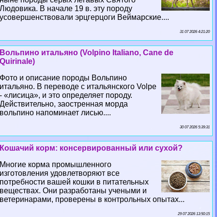
Людовика. В начале 19 в. эту породу
усовершенствовали эрцгерцоги Веймарские....
31 07 2026 4:21:20
Вольпино итальяно (Volpino Italiano, Cane de
Quirinale)
Фото и описание породы Вольпино
итальяно. В переводе с итальянского Volpe
- «лисица», и это определяет породу.
Действительно, заостренная морда
вольпино напоминает лисью....
30 07 2026 5:39:31
Кошачий корм: консервированный или сухой?
Многие корма промышленного
изготовления удовлетворяют все
потребности вашей кошки в питательных
веществах. Они разработаны учеными и
ветеринарами, проверены в контрольных опытах...
29 07 2026 13:50:15