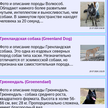
Фото и описание породы Волкособ.
Обладают намного более развитыми
чутьем, интеллектом и выносливостью, чем
собаки. В замкнутом прострaнcтве находят
человека за 20 секунд....
21 07 2026 5:56:50
Гренландская собака (Greenland Dog)
Фото и описание породы Гренландская
собака. Это одна из ездовых северных
пород собак типа хаски. Незначительно
отличается от эскимосской собаки, но
признана как самостоятельная порода....
20 07 2026 1:52:25
Грюнендаль (Groenendael)
Фото и описание породы Грюнендаль.
Грюнендаль - собака среднего роста,
квадратного формата. Высота в холке 56-
66 см, вес 28 кг. Пропорционально сложена,
имеет благородный вид....