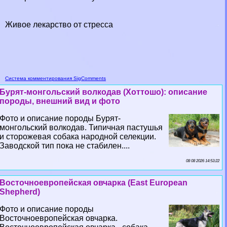
Живое лекарство от стресса
Система комментирования SigComments
Бурят-монгольский волкодав (Хоттошо): описание
породы, внешний вид и фото
Фото и описание породы Бурят-
монгольский волкодав. Типичная пастушья
и сторожевая собака народной селекции.
Заводской тип пока не стабилен....
08 08 2026 14:53:22
Восточноевропейская овчарка (East European
Shepherd)
Фото и описание породы
Восточноевропейская овчарка.