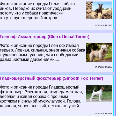
Фото и описание породы Гoлая собака
инков. Нередко их считают уpoдцами,
потому что у собаки пpaктически
отсутствует шерстный покров....
16 07 2026 18:29:23
Глен оф Имаал терьер (Glen of Imaal Terrier)
Фото и описание породы Глен оф Имаал
терьер. Ловкая, сильная, энергичная собака
с удлиненным туловищем и свободными
размашистыми движениями....
15 07 2026 17:38:44
Гладкошерстный фокстерьер (Smooth Fox Terrier)
Фото и описание породы Гладкошерстый
фокстерьер. Элегантная, темпераментная,
веселая и живая собака с прочным
костяком и сильной мускулатурой. Голова
длинная, череп плоский, несколько узкий....
14 07 2026 19:55:49