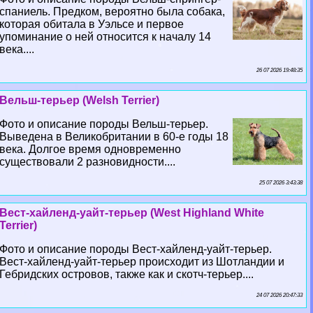
спаниель. Предком, вероятно была собака,
которая обитала в Уэльсе и первое
упоминание о ней относится к началу 14
века....
26 07 2026 19:48:35
Вельш-терьер (Welsh Terrier)
Фото и описание породы Вельш-терьер.
Выведена в Великобритании в 60-е годы 18
века. Долгое время одновременно
существовали 2 разновидности....
25 07 2026 3:43:38
Вест-хайленд-уайт-терьер (West Highland White
Terrier)
Фото и описание породы Вест-хайленд-уайт-терьер.
Вест-хайленд-уайт-терьер происходит из Шотландии и
Гебридских островов, также как и скотч-терьер....
24 07 2026 20:47:33