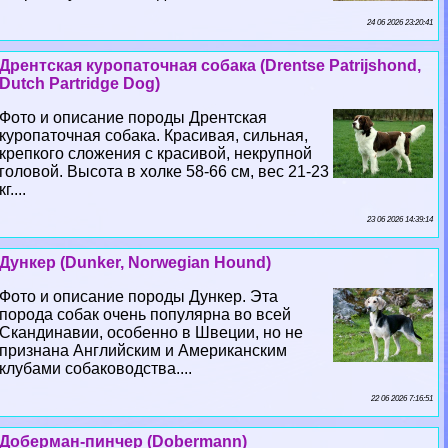
24 06 2026 23:20:41
Дрентская куропаточная собака (Drentse Patrijshond,
Dutch Partridge Dog)
Фото и описание породы Дрентская
куропаточная собака. Красивая, сильная,
крепкого сложения с красивой, некрупной
головой. Высота в холке 58-66 см, вес 21-23
кг....
23 06 2026 14:39:14
Дункер (Dunker, Norwegian Hound)
Фото и описание породы Дункер. Эта
порода собак очень популярна во всей
Скандинавии, особенно в Швеции, но не
признана Английским и Американским
клубами собаководства....
22 06 2026 7:16:51
Доберман-пинчер (Dobermann)