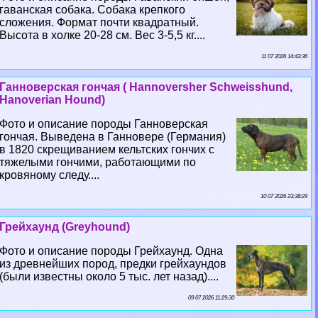
гаванская собака. Собака крепкого
сложения. Формат почти квадратный.
Высота в холке 20-28 см. Вес 3-5,5 кг....
11 07 2026 14:43:36
Ганноверская гончая ( Hannoversher Schweisshund,
Hanoverian Hound)
Фото и описание породы Ганноверская
гончая. Выведена в Ганновере (Германия)
в 1820 скрещиванием кельтских гончих с
тяжелыми гончими, работающими по
кровяному следу....
10 07 2026 23:38:29
Грейхаунд (Greyhound)
Фото и описание породы Грейхаунд. Одна
из древнейших пород, предки грейхаундов
(были известны около 5 тыс. лет назад)....
09 07 2026 11:29:30