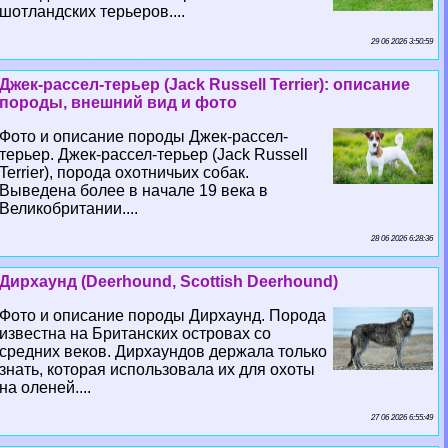
шотландских терьеров....
29 06 2026 3:50:59
Джек-рассел-терьер (Jack Russell Terrier): описание
породы, внешний вид и фото
Фото и описание породы Джек-рассел-
терьер. Джек-рассел-терьер (Jack Russell
Terrier), порода охотничьих собак.
Выведена более в начале 19 века в
Великобритании....
28 06 2026 6:28:36
Дирхаунд (Deerhound, Scottish Deerhound)
Фото и описание породы Дирхаунд. Порода
известна на Британских островах со
средних веков. Дирхаундов держала только
знать, которая использовала их для охоты
на оленей....
27 06 2026 6:55:49