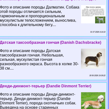
Фото и описание породы Далматин. Собака
этой породы отличается сильным,
гармоничным и пропорциональным
мускулистым телосложением, вынослива,
способна к длительному бегу....
01 07 2026 4:14:10
Датская таксообразная гончая (Danish Dachsbracke)
Фото и описание породы Датская
таксообразная гончая. Небольшая,
сильная, мускулистая гончая
разнообразного окраса. Высота в холке 30-
38 см....
30 06 2026 19:39:22
Денди-динмонт-терьер (Dandie Dinmont Terrier)
Фото и описание породы Денди-динмонт-
терьер. Денди-динмонт-терьер (Dandie
Dinmont Terrier), порода охотничьих собак.
Выведена на основе старинных