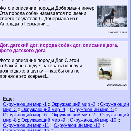
Фото и описание породы Доберман-пинчер.
Эта порода собак называется по имени
своего создателя Л. Добермана из г.
Апольды в Германии....
21 06 2026 17:35:58
Дог, датский дог, порода собак дог, описание дога,
фото датского дога
Фото и описание породы Дог. С этой
собакой не следует затевать борьбу и
возню даже в шутку — как бы она не
приняла это всерьез!...
20 06 2026 21:16:26
Еще:
Окружающий мир -1
::
Окружающий мир -2
::
Окружающий
мир -3
::
Окружающий мир -4
::
Окружающий мир -5
::
Окружающий мир -6
::
Окружающий мир -7
::
Окружающий
мир -8
::
Окружающий мир -9
::
Окружающий мир -10
::
Окружающий мир -11
::
Окружающий мир -12
::
Окружающий мир -13
::