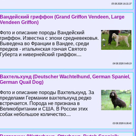
05 08 2026 16:31:37
Вандейский гриффон (Grand Griffon Vendeen, Large
Vendeen Griffon)
Фото и описание породы Вандейский
гриффон. Известна с эпохи средневековья.
Выведена во Франции в Вандее, среди
предков - итальянская гончая Святого
Губерта и нивернейский гриффон....
04 08 2026 9:49:19
Вахтельхунд (Deutscher Wachtelhund, German Spaniel,
German Quail Dog)
Фото и описание породы Вахтельхунд. За
пределами Германии вахтельхунд редко
встречается. Порода не признана в
Великобритании и США. В России этих
собак небольшое количество....
03 08 2026 6:36:41