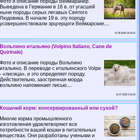
Фото и описание породы Веймаранер.
Выведена в Германии в 16 в. от угасшей
ныне породы серых легавых Святого
Людовика. В начале 19 в. эту породу
усовершенствовали эрцгерцоги Веймарские....
01 08 2026 14:15:21
Вольпино итальяно (Volpino Italiano, Cane de
Quirinale)
Фото и описание породы Вольпино
итальяно. В переводе с итальянского Volpe
- «лисица», и это определяет породу.
Действительно, заостренная морда
вольпино напоминает лисью....
31 07 2026 5:10:34
Кошачий корм: консервированный или сухой?
Многие корма промышленного
изготовления удовлетворяют все
потребности вашей кошки в питательных
веществах. Они разработаны учеными и