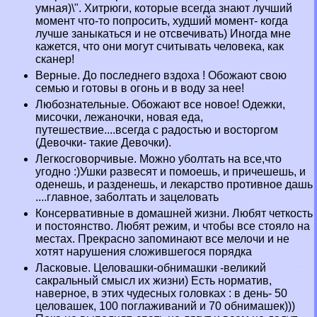
умная)\". Хитрюги, которые всегда знают лучший
момент что-то попросить, худший момент- когда
лучше заныкаться и не отсвечивать) Иногда мне
кажется, что они могут считывать человека, как
сканер!
Верные. До последнего вздоха ! Обожают свою
семью и готовы в огонь и в воду за нее!
Любознательные. Обожают все новое! Одежки,
мисочки, лежаночки, новая еда,
путешествие....всегда с радостью и восторгом
(Дeвoчки- такие Дeвoчки).
Легкосговорчивые. Можно уболтать на все,что
угодно :)Ушки развесят и помоешь, и причешешь, и
оденешь, и разденешь, и лекарство противное дашь
....главное, заболтать и зацеловать
Консервативные в домашней жизни. Любят четкость
и постоянство. Любят режим, и чтобы все стояло на
местах. Прекрасно запоминают все мелочи и не
хотят нарушения сложившегося порядка
Ласковые. Целовашки-обнимашки -великий
сакральный смысл их жизни) Есть норматив,
наверное, в этих чудесных головках : в день- 50
целовашек, 100 поглаживаний и 70 обнимашек)))