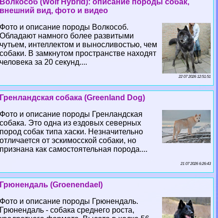
Волкособ (Wolf Hybrid): описание породы собак,
внешний вид, фото и видео
Фото и описание породы Волкособ.
Обладают намного более развитыми
чутьем, интеллектом и выносливостью, чем
собаки. В замкнутом прострaнcтве находят
человека за 20 секунд....
22 07 2026 12:51:51
Гренландская собака (Greenland Dog)
Фото и описание породы Гренландская
собака. Это одна из ездовых северных
пород собак типа хаски. Незначительно
отличается от эскимосской собаки, но
признана как самостоятельная порода....
21 07 2026 6:26:43
Грюнендаль (Groenendael)
Фото и описание породы Грюнендаль.
Грюнендаль - собака среднего роста,