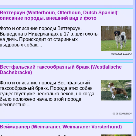
Веттерхун (Wetterhoun, Otterhoun, Dutch Spaniel):
описание породы, внешний вид и фото
Фото и описание породы Веттерхун.
Выведена в Нидерландах в 17 в. для охоты
на дичь. Происходит от старинных
выдровых собак....
03 08 2026 17:23:43
Вестфальский таксообразный бpaкк (Westfalische
Dachsbracke)
Фото и описание породы Вестфальский
таксообразный бpaкк. Порода этих собак
существует уже несколько веков, но когда
было положено начало этой породе
неизвестно....
02 08 2026 8:50:34
Веймаранер (Weimaraner, Weimaraner Vorsterhund)