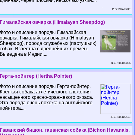
длинная, череп плоский, несколько узкий....
15 07 2026 4:34:21
Гималайская овчарка (Himalayan Sheepdog)
Фото и описание породы Гималайская
овчарка. Гималайская овчарка (Himalayan
Sheepdog), порода служебных (пастушьих)
собак. Известна с древнейших времен.
Выведена в Индии....
14 07 2026 20:33:36
Герта-пойнтер (Hertha Pointer)
Фото и описание породы Герта-пойнтер.
Крепкая собака атлетического сложения
насыщенного красно-оранжевого окраса.
Эта порода очень похожа на английского
пойнтера....
13 07 2026 22:31:41
Гаванский бишон, гаванская собака (Bichon Havanais,