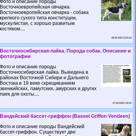
Фото и описание породы
Восточноевропейская овчарка.
Восточноевропейская овчарка - собака
крепкого сухого типа конституции,
мускулистая, с хорошо развитым
костяком....
08 08 2026 13:25:43
Восточносибирская лайка. Порода собак. Описание и
фотографии
Фото и описание породы
Восточносибирская лайка. Выведена в
районах Восточной Сибири и Дальнего
Востока в 19 веке скрещиванием
эвенкийских, ламутских, амурских и других
лаек для охоты....
07 08 2026 2:36:32
Вандейский бассет-гриффон (Basset Griffon Vendeen)
Фото и описание породы Вандейский
бассет-гриффон. Существует две