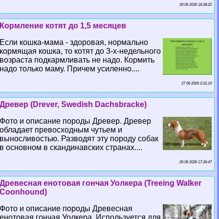
28 06 2026 18:38:22
Кормление котят до 1,5 месяцев
Если кошка-мама - здоровая, нормально
кормящая кошка, то котят до 3-х-недельного
возраста подкармливать не надо. Кормить
надо только маму. Причем усиленно....
27 06 2026 2:31:19
Древер (Drever, Swedish Dachsbracke)
Фото и описание породы Древер. Древер
обладает превосходным чутьем и
выносливостью. Разводят эту породу собак
в основном в скандинавских странах....
26 06 2026 17:36:47
Древесная енотовая гончая Уолкера (Treeing Walker
Coonhound)
Фото и описание породы Древесная
енотовая гончая Уолкера. Используется для