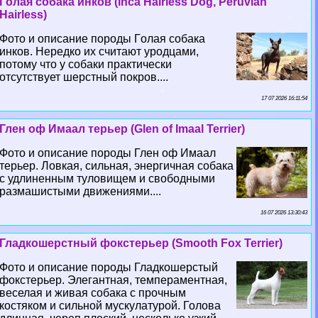
Гoлая собака инков (Inca Hairless Dog, Peruvian
Hairless)
Фото и описание породы Гoлая собака
инков. Нередко их считают уpoдцами,
потому что у собаки пpaктически
отсутствует шерстный покров....
17 07 2026 16:11:54
Глен оф Имаал терьер (Glen of Imaal Terrier)
Фото и описание породы Глен оф Имаал
терьер. Ловкая, сильная, энергичная собака
с удлиненным туловищем и свободными
размашистыми движениями....
16 07 2026 13:30:43
Гладкошерстный фокстерьер (Smooth Fox Terrier)
Фото и описание породы Гладкошерстый
фокстерьер. Элегантная, темпераментная,
веселая и живая собака с прочным
костяком и сильной мускулатурой. Голова