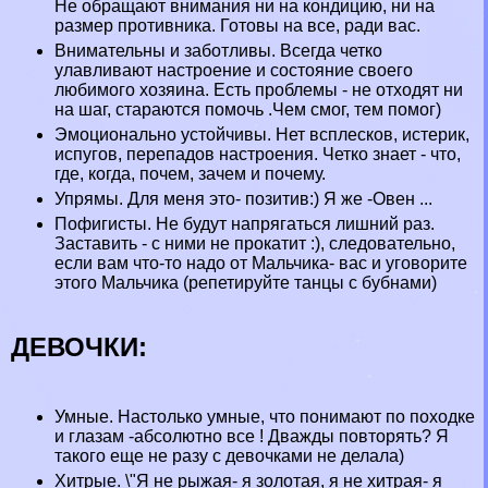
Не обращают внимания ни на кондицию, ни на
размер противника. Готовы на все, ради вас.
Внимательны и заботливы. Всегда четко
улавливают настроение и состояние своего
любимого хозяина. Есть проблемы - не отходят ни
на шаг, стараются помочь .Чем смог, тем помог)
Эмоционально устойчивы. Нет всплесков, истерик,
испугов, перепадов настроения. Четко знает - что,
где, когда, почем, зачем и почему.
Упрямы. Для меня это- позитив:) Я же -Овен ...
Пофигисты. Не будут напрягаться лишний раз.
Заставить - с ними не прокатит :), следовательно,
если вам что-то надо от Мальчика- вас и уговорите
этого Мальчика (репетируйте танцы с бубнами)
ДЕВОЧКИ:
Умные. Настолько умные, что понимают по походке
и глазам -абсолютно все ! Дважды повторять? Я
такого еще не разу с дeвoчками не делала)
Хитрые. \"Я не рыжая- я золотая, я не хитрая- я