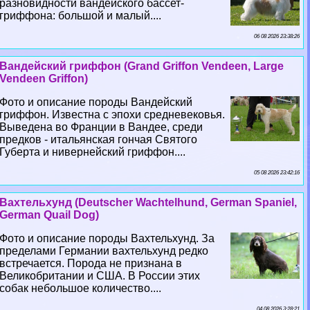
разновидности вандейского бассет-
гриффона: большой и малый....
06 08 2026 23:38:26
Вандейский гриффон (Grand Griffon Vendeen, Large
Vendeen Griffon)
Фото и описание породы Вандейский
гриффон. Известна с эпохи средневековья.
Выведена во Франции в Вандее, среди
предков - итальянская гончая Святого
Губерта и нивернейский гриффон....
05 08 2026 23:42:16
Вахтельхунд (Deutscher Wachtelhund, German Spaniel,
German Quail Dog)
Фото и описание породы Вахтельхунд. За
пределами Германии вахтельхунд редко
встречается. Порода не признана в
Великобритании и США. В России этих
собак небольшое количество....
04 08 2026 3:28:21