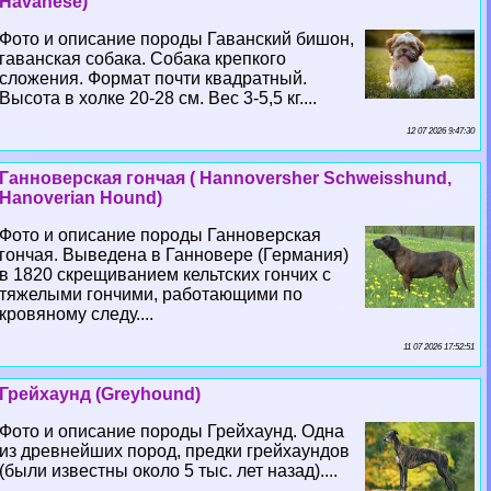
Havanese)
Фото и описание породы Гаванский бишон,
гаванская собака. Собака крепкого
сложения. Формат почти квадратный.
Высота в холке 20-28 см. Вес 3-5,5 кг....
12 07 2026 9:47:30
Ганноверская гончая ( Hannoversher Schweisshund,
Hanoverian Hound)
Фото и описание породы Ганноверская
гончая. Выведена в Ганновере (Германия)
в 1820 скрещиванием кельтских гончих с
тяжелыми гончими, работающими по
кровяному следу....
11 07 2026 17:52:51
Грейхаунд (Greyhound)
Фото и описание породы Грейхаунд. Одна
из древнейших пород, предки грейхаундов
(были известны около 5 тыс. лет назад)....