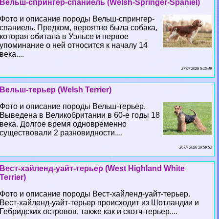
Вельш-спрингер-спаниель (Welsh-Springer-Spaniel)
Фото и описание породы Вельш-спрингер-
спаниель. Предком, вероятно была собака,
которая обитала в Уэльсе и первое
упоминание о ней относится к началу 14
века....
27 07 2026 5:10:49
Вельш-терьер (Welsh Terrier)
Фото и описание породы Вельш-терьер.
Выведена в Великобритании в 60-е годы 18
века. Долгое время одновременно
существовали 2 разновидности....
26 07 2026 19:59:53
Вест-хайленд-уайт-терьер (West Highland White
Terrier)
Фото и описание породы Вест-хайленд-уайт-терьер.
Вест-хайленд-уайт-терьер происходит из Шотландии и
Гебридских островов, также как и скотч-терьер....