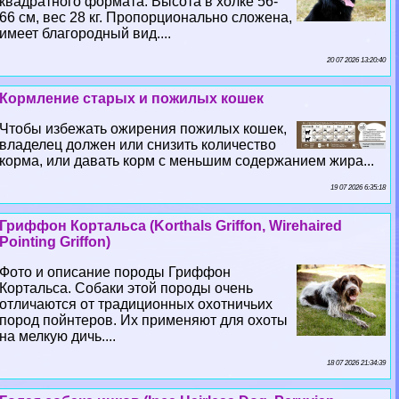
квадратного формата. Высота в холке 56-
66 см, вес 28 кг. Пропорционально сложена,
имеет благородный вид....
20 07 2026 13:20:40
Кормление старых и пожилых кошек
Чтобы избежать ожирения пожилых кошек,
владелец должен или снизить количество
корма, или давать корм с меньшим содержанием жира...
19 07 2026 6:35:18
Гриффон Кортальса (Korthals Griffon, Wirehaired
Pointing Griffon)
Фото и описание породы Гриффон
Кортальса. Собаки этой породы очень
отличаются от традиционных охотничьих
пород пойнтеров. Их применяют для охоты
на мелкую дичь....
18 07 2026 21:34:39