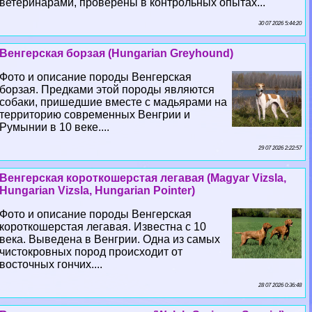
ветеринарами, проверены в контрольных опытах...
30 07 2026 5:44:20
Венгерская борзая (Hungarian Greyhound)
Фото и описание породы Венгерская
борзая. Предками этой породы являются
собаки, пришедшие вместе с мадьярами на
территорию современных Венгрии и
Румынии в 10 веке....
29 07 2026 2:22:57
Венгерская короткошерстая легавая (Magyar Vizsla,
Hungarian Vizsla, Hungarian Pointer)
Фото и описание породы Венгерская
короткошерстая легавая. Известна с 10
века. Выведена в Венгрии. Одна из самых
чистокровных пород происходит от
восточных гончих....
28 07 2026 0:36:48