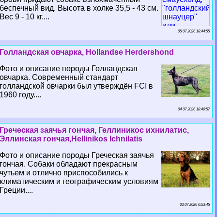
беспечный вид. Высота в холке 35,5 - 43 см.
Вес 9 - 10 кг....
05 07 2026 18:44:55
Голландская овчарка, Hollandse Herdershond
Фото и описание породы Голландская
овчарка. Современный стандарт
голландской овчарки был утверждён FCI в
1960 году....
04 07 2026 18:40:57
Греческая заячья гончая, Геллиникос ихнилатис,
Эллинская гончая,Hellinikos Ichnilatis
Фото и описание породы Греческая заячья
гончая. Собаки обладают прекрасным
чутьем и отлично приспособились к
климатическим и географическим условиям
Греции....
03 07 2026 0:53:45