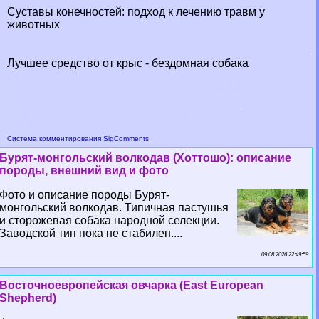
Суставы конечностей: подход к лечению травм у
животных
Лучшее средство от крыс - бездомная собака
Система комментирования SigComments
Бурят-монгольский волкодав (Хоттошо): описание
породы, внешний вид и фото
Фото и описание породы Бурят-
монгольский волкодав. Типичная пастушья
и сторожевая собака народной селекции.
Заводской тип пока не стабилен....
09 08 2026 22:49:59
Восточноевропейская овчарка (East European
Shepherd)