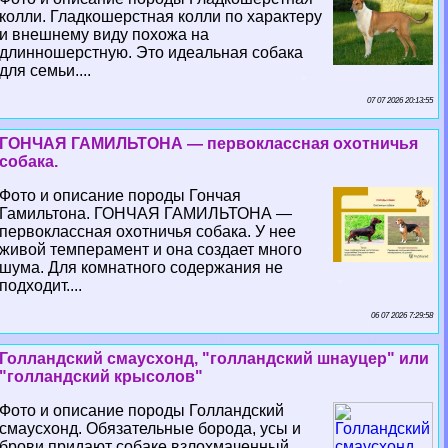
колли. Гладкошерстная колли по хаpaктеру
и внешнему виду похожа на
длинношерстную. Это идеальная собака
для семьи....
07 07 2026 20:13:55
ГОНЧАЯ ГАМИЛЬТОНА — первоклассная охотничья
собака.
Фото и описание породы Гончая
Гамильтона. ГОНЧАЯ ГАМИЛЬТОНА —
первоклассная охотничья собака. У нее
живой темперамент и она создает много
шума. Для комнатного содержания не
подходит....
06 07 2026 7:29:58
Голландский смаусхонд, "голландский шнауцер" или
"голландский крысолов"
Фото и описание породы Голландский
смаусхонд. Обязательные борода, усы и
брови придают собаке взлохмаченный