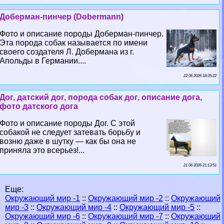
Доберман-пинчер (Dobermann)
Фото и описание породы Доберман-пинчер.
Эта порода собак называется по имени
своего создателя Л. Добермана из г.
Апольды в Германии....
22 06 2026 18:35:22
Дог, датский дог, порода собак дог, описание дога,
фото датского дога
Фото и описание породы Дог. С этой
собакой не следует затевать борьбу и
возню даже в шутку — как бы она не
приняла это всерьез!...
21 06 2026 21:13:51
Еще:
Окружающий мир -1
::
Окружающий мир -2
::
Окружающий
мир -3
::
Окружающий мир -4
::
Окружающий мир -5
::
Окружающий мир -6
::
Окружающий мир -7
::
Окружающий