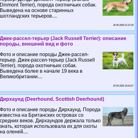
Dinmont Terrier), порода охотничьих собак.
Выведена на основе старинных
шотландских терьеров....
30 06 2026 21:37:39
Джек-рассел-терьер (Jack Russell Terrier): описание
породы, внешний вид и фото
Фото и описание породы Джек-рассел-
терьер. Джек-рассел-терьер (Jack Russell
Terrier), порода охотничьих собак.
Выведена более в начале 19 века в
Великобритании....
29 06 2026 18:43:37
Дирхаунд (Deerhound, Scottish Deerhound)
Фото и описание породы Дирхаунд. Порода
известна на Британских островах со
средних веков. Дирхаундов держала только
знать, которая использовала их для охоты
на оленей....