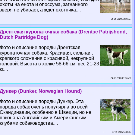
охоты на енота и опоссума, загнанного
зверя не убивает, а ждет охотника....
25 06 2026 15:50:11
Дрентская куропаточная собака (Drentse Patrijshond,
Dutch Partridge Dog)
Фото и описание породы Дрентская
куропаточная собака. Красивая, сильная,
крепкого сложения с красивой, некрупной
головой. Высота в холке 58-66 см, вес 21-23
кг....
24 06 2026 21:16:49
Дункер (Dunker, Norwegian Hound)
Фото и описание породы Дункер. Эта
порода собак очень популярна во всей
Скандинавии, особенно в Швеции, но не
признана Английским и Американским
клубами собаководства....
23 06 2026 5:38:36