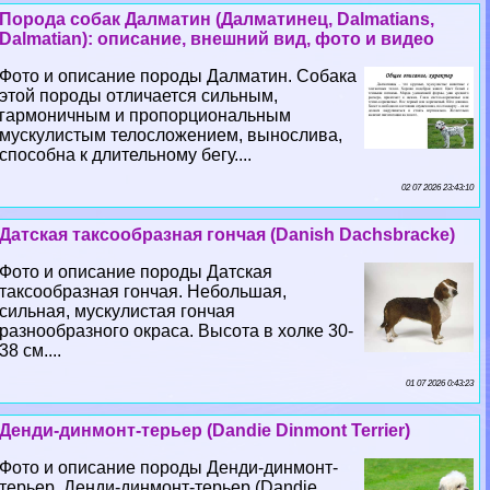
Порода собак Далматин (Далматинец, Dalmatians,
Dalmatian): описание, внешний вид, фото и видео
Фото и описание породы Далматин. Собака
этой породы отличается сильным,
гармоничным и пропорциональным
мускулистым телосложением, вынослива,
способна к длительному бегу....
02 07 2026 23:43:10
Датская таксообразная гончая (Danish Dachsbracke)
Фото и описание породы Датская
таксообразная гончая. Небольшая,
сильная, мускулистая гончая
разнообразного окраса. Высота в холке 30-
38 см....
01 07 2026 0:43:23
Денди-динмонт-терьер (Dandie Dinmont Terrier)
Фото и описание породы Денди-динмонт-
терьер. Денди-динмонт-терьер (Dandie