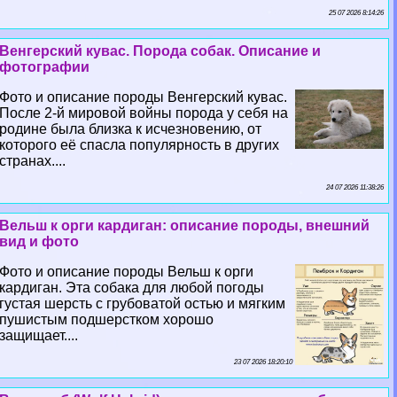
25 07 2026 8:14:26
Венгерский кувас. Порода собак. Описание и
фотографии
Фото и описание породы Венгерский кувас.
После 2-й мировой войны порода у себя на
родине была близка к исчезновению, от
которого её спасла популярность в других
странах....
24 07 2026 11:38:26
Вельш к opги кардиган: описание породы, внешний
вид и фото
Фото и описание породы Вельш к opги
кардиган. Эта собака для любой погоды
густая шерсть с грубоватой остью и мягким
пушистым подшерстком хорошо
защищает....
23 07 2026 18:20:10