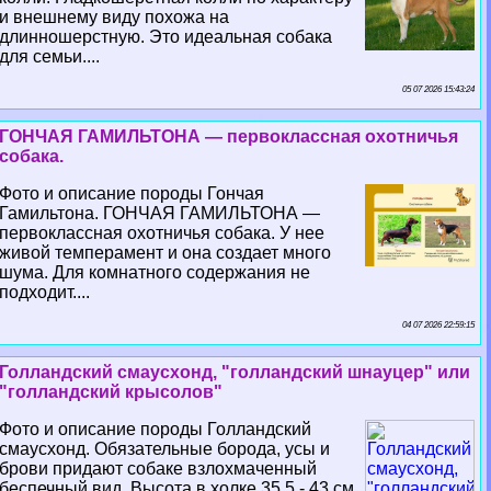
и внешнему виду похожа на
длинношерстную. Это идеальная собака
для семьи....
05 07 2026 15:43:24
ГОНЧАЯ ГАМИЛЬТОНА — первоклассная охотничья
собака.
Фото и описание породы Гончая
Гамильтона. ГОНЧАЯ ГАМИЛЬТОНА —
первоклассная охотничья собака. У нее
живой темперамент и она создает много
шума. Для комнатного содержания не
подходит....
04 07 2026 22:59:15
Голландский смаусхонд, "голландский шнауцер" или
"голландский крысолов"
Фото и описание породы Голландский
смаусхонд. Обязательные борода, усы и
брови придают собаке взлохмаченный
беспечный вид. Высота в холке 35,5 - 43 см.