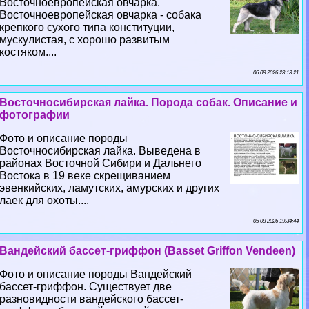
Восточноевропейская овчарка.
Восточноевропейская овчарка - собака
крепкого сухого типа конституции,
мускулистая, с хорошо развитым
костяком....
06 08 2026 23:13:21
Восточносибирская лайка. Порода собак. Описание и
фотографии
Фото и описание породы
Восточносибирская лайка. Выведена в
районах Восточной Сибири и Дальнего
Востока в 19 веке скрещиванием
эвенкийских, ламутских, амурских и других
лаек для охоты....
05 08 2026 19:34:44
Вандейский бассет-гриффон (Basset Griffon Vendeen)
Фото и описание породы Вандейский
бассет-гриффон. Существует две
разновидности вандейского бассет-