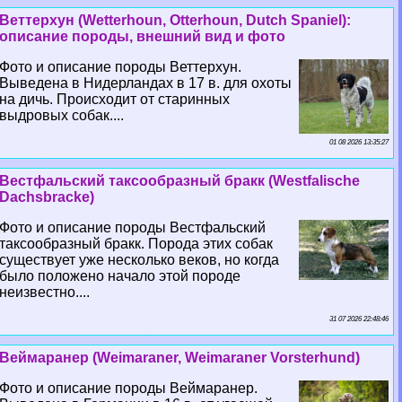
Веттерхун (Wetterhoun, Otterhoun, Dutch Spaniel):
описание породы, внешний вид и фото
Фото и описание породы Веттерхун.
Выведена в Нидерландах в 17 в. для охоты
на дичь. Происходит от старинных
выдровых собак....
01 08 2026 13:35:27
Вестфальский таксообразный бpaкк (Westfalische
Dachsbracke)
Фото и описание породы Вестфальский
таксообразный бpaкк. Порода этих собак
существует уже несколько веков, но когда
было положено начало этой породе
неизвестно....
31 07 2026 22:48:46
Веймаранер (Weimaraner, Weimaraner Vorsterhund)
Фото и описание породы Веймаранер.