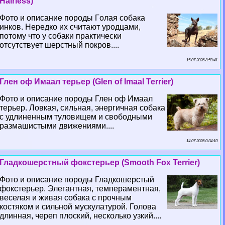
Hairless)
Фото и описание породы Гoлая собака
инков. Нередко их считают уpoдцами,
потому что у собаки пpaктически
отсутствует шерстный покров....
15 07 2026 8:59:41
Глен оф Имаал терьер (Glen of Imaal Terrier)
Фото и описание породы Глен оф Имаал
терьер. Ловкая, сильная, энергичная собака
с удлиненным туловищем и свободными
размашистыми движениями....
14 07 2026 0:34:10
Гладкошерстный фокстерьер (Smooth Fox Terrier)
Фото и описание породы Гладкошерстый
фокстерьер. Элегантная, темпераментная,
веселая и живая собака с прочным
костяком и сильной мускулатурой. Голова
длинная, череп плоский, несколько узкий....