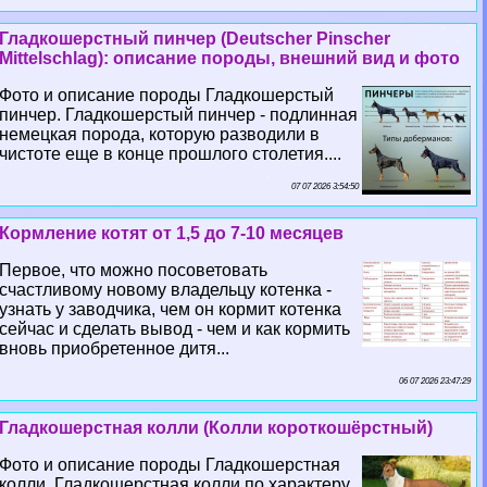
Гладкошерстный пинчер (Deutscher Pinscher
Mittelschlag): описание породы, внешний вид и фото
Фото и описание породы Гладкошерстый
пинчер. Гладкошерстый пинчер - подлинная
немецкая порода, которую разводили в
чистоте еще в конце прошлого столетия....
07 07 2026 3:54:50
Кормление котят от 1,5 до 7-10 месяцев
Первое, что можно посоветовать
счастливому новому владельцу котенка -
узнать у заводчика, чем он кормит котенка
сейчас и сделать вывод - чем и как кормить
вновь приобретенное дитя...
06 07 2026 23:47:29
Гладкошерстная колли (Колли короткошёрстный)
Фото и описание породы Гладкошерстная
колли. Гладкошерстная колли по хаpaктеру