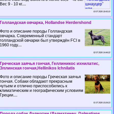
Вес 9 - 10 кг....
03 07 2026 18:43:10
Голландская овчарка, Hollandse Herdershond
Фото и описание породы Голландская
овчарка. Современный стандарт
голландской овчарки был утверждён FCI в
1960 году....
02 07 2026 14:44:22
Греческая заячья гончая, Геллиникос ихнилатис,
Эллинская гончая,Hellinikos Ichnilatis
Фото и описание породы Греческая заячья
гончая. Собаки обладают прекрасным
чутьем и отлично приспособились к
климатическим и географическим условиям
Греции....
01 07 2026 10:24:23
Порода собак Далматин (Далматинец, Dalmatians,