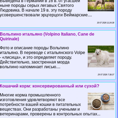
Выведена в Германии в 16 в. от угасшей
ныне породы серых легавых Святого
Людовика. В начале 19 в. эту породу
усовершенствовали эрцгерцоги Веймарские....
30 07 2026 11:24:38
Вольпино итальяно (Volpino Italiano, Cane de
Quirinale)
Фото и описание породы Вольпино
итальяно. В переводе с итальянского Volpe
- «лисица», и это определяет породу.
Действительно, заостренная морда
вольпино напоминает лисью....
29 07 2026 7:38:37
Кошачий корм: консервированный или сухой?
Многие корма промышленного
изготовления удовлетворяют все
потребности вашей кошки в питательных
веществах. Они разработаны учеными и
ветеринарами, проверены в контрольных опытах...