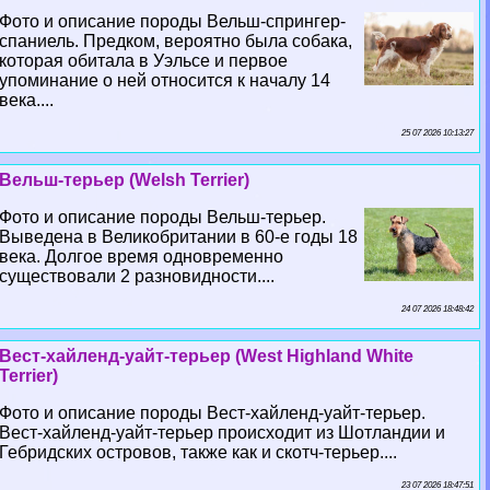
Фото и описание породы Вельш-спрингер-
спаниель. Предком, вероятно была собака,
которая обитала в Уэльсе и первое
упоминание о ней относится к началу 14
века....
25 07 2026 10:13:27
Вельш-терьер (Welsh Terrier)
Фото и описание породы Вельш-терьер.
Выведена в Великобритании в 60-е годы 18
века. Долгое время одновременно
существовали 2 разновидности....
24 07 2026 18:48:42
Вест-хайленд-уайт-терьер (West Highland White
Terrier)
Фото и описание породы Вест-хайленд-уайт-терьер.
Вест-хайленд-уайт-терьер происходит из Шотландии и
Гебридских островов, также как и скотч-терьер....
23 07 2026 18:47:51