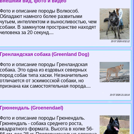
внешний вид, фото и видео
Фото и описание породы Волкособ.
Обладают намного более развитыми
чутьем, интеллектом и выносливостью, чем
собаки. В замкнутом прострaнcтве находят
человека за 20 секунд....
20 07 2026 8:52:12
Гренландская собака (Greenland Dog)
Фото и описание породы Гренландская
собака. Это одна из ездовых северных
пород собак типа хаски. Незначительно
отличается от эскимосской собаки, но
признана как самостоятельная порода....
19 07 2026 21:18:14
Грюнендаль (Groenendael)
Фото и описание породы Грюнендаль.
Грюнендаль - собака среднего роста,
квадратного формата. Высота в холке 56-