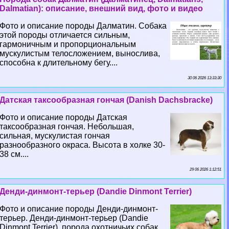
Dalmatian): описание, внешний вид, фото и видео
Фото и описание породы Далматин. Собака
этой породы отличается сильным,
гармоничным и пропорциональным
мускулистым телосложением, вынослива,
способна к длительному бегу....
30 06 2026 13:33:30
Датская таксообразная гончая (Danish Dachsbracke)
Фото и описание породы Датская
таксообразная гончая. Небольшая,
сильная, мускулистая гончая
разнообразного окраса. Высота в холке 30-
38 см....
29 06 2026 1:12:51
Денди-динмонт-терьер (Dandie Dinmont Terrier)
Фото и описание породы Денди-динмонт-
терьер. Денди-динмонт-терьер (Dandie
Dinmont Terrier), порода охотничьих собак.