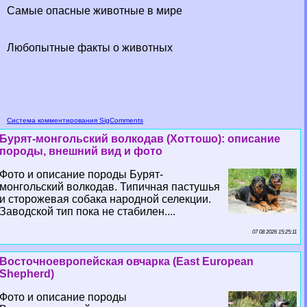
Самые опасные животные в мире
Любопытные факты о животных
Система комментирования SigComments
Бурят-монгольский волкодав (Хоттошо): описание
породы, внешний вид и фото
Фото и описание породы Бурят-
монгольский волкодав. Типичная пастушья
и сторожевая собака народной селекции.
Заводской тип пока не стабилен....
07 08 2026 15:25:11
Восточноевропейская овчарка (East European
Shepherd)
Фото и описание породы