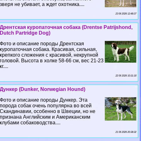
зверя не убивает, а ждет охотника....
23 06 2026 12:48:37
Дрентская куропаточная собака (Drentse Patrijshond,
Dutch Partridge Dog)
Фото и описание породы Дрентская
куропаточная собака. Красивая, сильная,
крепкого сложения с красивой, некрупной
головой. Высота в холке 58-66 см, вес 21-23
кг....
22 06 2026 10:31:18
Дункер (Dunker, Norwegian Hound)
Фото и описание породы Дункер. Эта
порода собак очень популярна во всей
Скандинавии, особенно в Швеции, но не
признана Английским и Американским
клубами собаководства....
21 06 2026 20:38:32