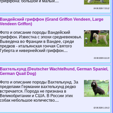
гриффона: большой и малый....
04 08 2026 7:15:12
Вандейский гриффон (Grand Griffon Vendeen, Large
Vendeen Griffon)
Фото и описание породы Вандейский
гриффон. Известна с эпохи средневековья.
Выведена во Франции в Вандее, среди
предков - итальянская гончая Святого
Губерта и нивернейский гриффон....
03 08 2026 6:11:19
Вахтельхунд (Deutscher Wachtelhund, German Spaniel,
German Quail Dog)
Фото и описание породы Вахтельхунд. За
пределами Германии вахтельхунд редко
встречается. Порода не признана в
Великобритании и США. В России этих
собак небольшое количество....
02 08 2026 1:19:13