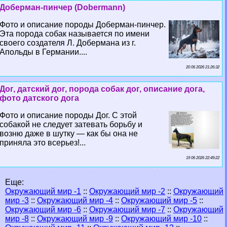
Доберман-пинчер (Dobermann)
Фото и описание породы Доберман-пинчер.
Эта порода собак называется по имени
своего создателя Л. Добермана из г.
Апольды в Германии....
20 06 2026 21:26:32
Дог, датский дог, порода собак дог, описание дога,
фото датского дога
Фото и описание породы Дог. С этой
собакой не следует затевать борьбу и
возню даже в шутку — как бы она не
приняла это всерьез!...
19 06 2026 22:49:22
Еще:
Окружающий мир -1
::
Окружающий мир -2
::
Окружающий
мир -3
::
Окружающий мир -4
::
Окружающий мир -5
::
Окружающий мир -6
::
Окружающий мир -7
::
Окружающий
мир -8
::
Окружающий мир -9
::
Окружающий мир -10
::