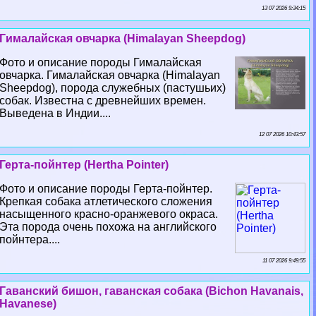
13 07 2026 9:34:15
Гималайская овчарка (Himalayan Sheepdog)
Фото и описание породы Гималайская
овчарка. Гималайская овчарка (Himalayan
Sheepdog), порода служебных (пастушьих)
собак. Известна с древнейших времен.
Выведена в Индии....
12 07 2026 10:43:57
Герта-пойнтер (Hertha Pointer)
Фото и описание породы Герта-пойнтер.
Крепкая собака атлетического сложения
насыщенного красно-оранжевого окраса.
Эта порода очень похожа на английского
пойнтера....
11 07 2026 9:49:55
Гаванский бишон, гаванская собака (Bichon Havanais,
Havanese)