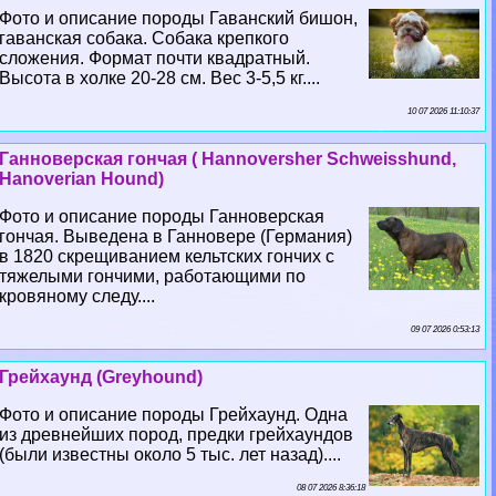
Фото и описание породы Гаванский бишон,
гаванская собака. Собака крепкого
сложения. Формат почти квадратный.
Высота в холке 20-28 см. Вес 3-5,5 кг....
10 07 2026 11:10:37
Ганноверская гончая ( Hannoversher Schweisshund,
Hanoverian Hound)
Фото и описание породы Ганноверская
гончая. Выведена в Ганновере (Германия)
в 1820 скрещиванием кельтских гончих с
тяжелыми гончими, работающими по
кровяному следу....
09 07 2026 0:53:13
Грейхаунд (Greyhound)
Фото и описание породы Грейхаунд. Одна
из древнейших пород, предки грейхаундов
(были известны около 5 тыс. лет назад)....
08 07 2026 8:36:18