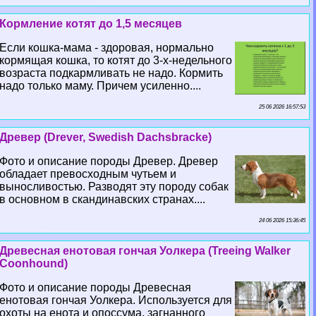
Кормление котят до 1,5 месяцев
Если кошка-мама - здоровая, нормально
кормящая кошка, то котят до 3-х-недельного
возраста подкармливать не надо. Кормить
надо только маму. Причем усиленно....
25 06 2026 16:57:53
Древер (Drever, Swedish Dachsbracke)
Фото и описание породы Древер. Древер
обладает превосходным чутьем и
выносливостью. Разводят эту породу собак
в основном в скандинавских странах....
24 06 2026 15:36:45
Древесная енотовая гончая Уолкера (Treeing Walker
Coonhound)
Фото и описание породы Древесная
енотовая гончая Уолкера. Используется для
охоты на енота и опоссума, загнанного