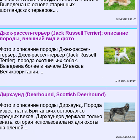
Выведена на основе старинных
шотландских терьеров....
28 06 2026 7:23:47
Джек-рассел-терьер (Jack Russell Terrier): описание
породы, внешний вид и фото
Фото и описание породы Джек-рассел-
терьер. Джек-рассел-терьер (Jack Russell
Terrier), порода охотничьих собак.
Выведена более в начале 19 века в
Великобритании....
27 06 2026 12:48:49
Дирхаунд (Deerhound, Scottish Deerhound)
Фото и описание породы Дирхаунд. Порода
известна на Британских островах со
средних веков. Дирхаундов держала только
знать, которая использовала их для охоты
на оленей....
26 06 2026 5:57:11