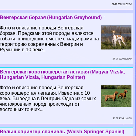
28 07 2026 19:53:34
Венгерская борзая (Hungarian Greyhound)
Фото и описание породы Венгерская
борзая. Предками этой породы являются
собаки, пришедшие вместе с мадьярами на
территорию современных Венгрии и
Румынии в 10 веке....
27 07 2026 0:38:49
Венгерская короткошерстая легавая (Magyar Vizsla,
Hungarian Vizsla, Hungarian Pointer)
Фото и описание породы Венгерская
короткошерстая легавая. Известна с 10
века. Выведена в Венгрии. Одна из самых
чистокровных пород происходит от
восточных гончих....
26 07 2026 1:49:59
Вельш-спрингер-спаниель (Welsh-Springer-Spaniel)