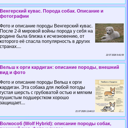
Венгерский кувас. Порода собак. Описание и
фотографии
Фото и описание породы Венгерский кувас.
После 2-й мировой войны порода у себя на
родине была близка к исчезновению, от
которого её спасла популярность в других
странах....
22 07 2026 9:41:59
Вельш к opги кардиган: описание породы, внешний
вид и фото
Фото и описание породы Вельш к opги
кардиган. Эта собака для любой погоды
густая шерсть с грубоватой остью и мягким
пушистым подшерстком хорошо
защищает....
21 07 2026 13:44:13
Волкособ (Wolf Hybrid): описание породы собак,