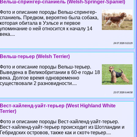
Вельш-спрингер-спаниель (Welsh-Springer-Spaniel)
Фото и описание породы Вельш-спрингер-
спаниель. Предком, вероятно была собака,
которая обитала в Уэльсе и первое
упоминание о ней относится к началу 14
века....
24 07 2026 9:23:29
Вельш-терьер (Welsh Terrier)
Фото и описание породы Вельш-терьер.
Выведена в Великобритании в 60-е годы 18
века. Долгое время одновременно
существовали 2 разновидности....
23 07 2026 6:44:58
Вест-хайленд-уайт-терьер (West Highland White
Terrier)
Фото и описание породы Вест-хайленд-уайт-терьер.
Вест-хайленд-уайт-терьер происходит из Шотландии и
Гебридских островов, также как и скотч-терьер....