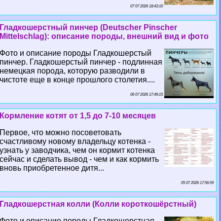
07 07 2026 18:43:10
Гладкошерстный пинчер (Deutscher Pinscher
Mittelschlag): описание породы, внешний вид и фото
Фото и описание породы Гладкошерстый
пинчер. Гладкошерстый пинчер - подлинная
немецкая порода, которую разводили в
чистоте еще в конце прошлого столетия....
06 07 2026 17:49:15
Кормление котят от 1,5 до 7-10 месяцев
Первое, что можно посоветовать
счастливому новому владельцу котенка -
узнать у заводчика, чем он кормит котенка
сейчас и сделать вывод - чем и как кормить
вновь приобретенное дитя...
05 07 2026 17:56:59
Гладкошерстная колли (Колли короткошёрстный)
Фото и описание породы Гладкошерстная