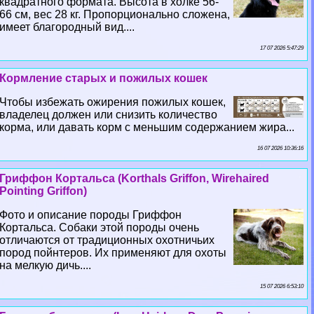
квадратного формата. Высота в холке 56-
66 см, вес 28 кг. Пропорционально сложена,
имеет благородный вид....
17 07 2026 5:47:29
Кормление старых и пожилых кошек
Чтобы избежать ожирения пожилых кошек,
владелец должен или снизить количество
корма, или давать корм с меньшим содержанием жира...
16 07 2026 10:36:16
Гриффон Кортальса (Korthals Griffon, Wirehaired
Pointing Griffon)
Фото и описание породы Гриффон
Кортальса. Собаки этой породы очень
отличаются от традиционных охотничьих
пород пойнтеров. Их применяют для охоты
на мелкую дичь....
15 07 2026 6:53:10