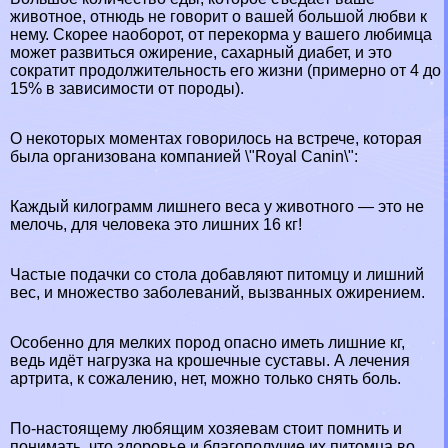
животное, отнюдь не говорит о вашей большой любви к
нему. Скорее наоборот, от перекорма у вашего любимца
может развиться ожирение, сахарный диабет, и это
сократит продолжительность его жизни (примерно от 4 до
15% в зависимости от породы).
О некоторых моментах говорилось на встрече, которая
была организована компанией \"Royal Canin\":
Каждый килограмм лишнего веса у животного — это не
мелочь, для человека это лишних 16 кг!
Частые подачки со стола добавляют питомцу и лишний
вес, и множество заболеваний, вызванных ожирением.
Особенно для мелких пород опасно иметь лишние кг,
ведь идёт нагрузка на крошечные суставы. А лечения
артрита, к сожалению, нет, можно только снять боль.
По-настоящему любящим хозяевам стоит помнить и
понимать, что здоровье и благополучие их питомца во