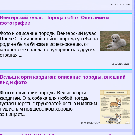
22 07 2026 15:33:56
Венгерский кувас. Порода собак. Описание и
фотографии
Фото и описание породы Венгерский кувас.
После 2-й мировой войны порода у себя на
родине была близка к исчезновению, от
которого её спасла популярность в других
странах....
21 07 2026 7:12:14
Вельш к opги кардиган: описание породы, внешний
вид и фото
Фото и описание породы Вельш к opги
кардиган. Эта собака для любой погоды
густая шерсть с грубоватой остью и мягким
пушистым подшерстком хорошо
защищает....
20 07 2026 4:16:47