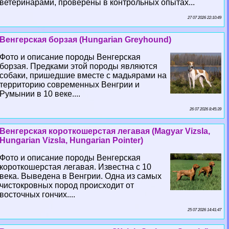
ветеринарами, проверены в контрольных опытах...
27 07 2026 22:10:49
Венгерская борзая (Hungarian Greyhound)
Фото и описание породы Венгерская
борзая. Предками этой породы являются
собаки, пришедшие вместе с мадьярами на
территорию современных Венгрии и
Румынии в 10 веке....
26 07 2026 8:45:39
Венгерская короткошерстая легавая (Magyar Vizsla,
Hungarian Vizsla, Hungarian Pointer)
Фото и описание породы Венгерская
короткошерстая легавая. Известна с 10
века. Выведена в Венгрии. Одна из самых
чистокровных пород происходит от
восточных гончих....
25 07 2026 14:41:47