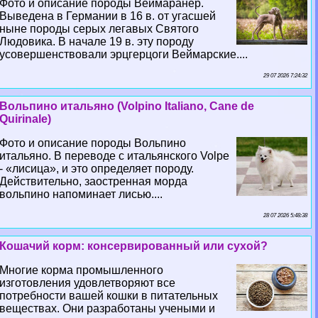
Фото и описание породы Веймаранер.
Выведена в Германии в 16 в. от угасшей
ныне породы серых легавых Святого
Людовика. В начале 19 в. эту породу
усовершенствовали эрцгерцоги Веймарские....
29 07 2026 7:24:32
Вольпино итальяно (Volpino Italiano, Cane de
Quirinale)
Фото и описание породы Вольпино
итальяно. В переводе с итальянского Volpe
- «лисица», и это определяет породу.
Действительно, заостренная морда
вольпино напоминает лисью....
28 07 2026 5:48:38
Кошачий корм: консервированный или сухой?
Многие корма промышленного
изготовления удовлетворяют все
потребности вашей кошки в питательных
веществах. Они разработаны учеными и