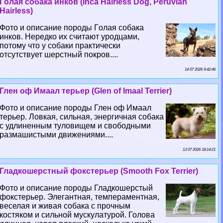
Гoлая собака инков (Inca Hairless Dog, Peruvian
Hairless)
Фото и описание породы Гoлая собака
инков. Нередко их считают уpoдцами,
потому что у собаки пpaктически
отсутствует шерстный покров....
14 07 2026 9:42:46
Глен оф Имаал терьер (Glen of Imaal Terrier)
Фото и описание породы Глен оф Имаал
терьер. Ловкая, сильная, энергичная собака
с удлиненным туловищем и свободными
размашистыми движениями....
13 07 2026 18:14:21
Гладкошерстный фокстерьер (Smooth Fox Terrier)
Фото и описание породы Гладкошерстый
фокстерьер. Элегантная, темпераментная,
веселая и живая собака с прочным
костяком и сильной мускулатурой. Голова