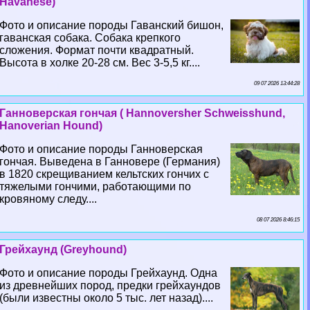
Havanese)
Фото и описание породы Гаванский бишон,
гаванская собака. Собака крепкого
сложения. Формат почти квадратный.
Высота в холке 20-28 см. Вес 3-5,5 кг....
09 07 2026 13:44:28
Ганноверская гончая ( Hannoversher Schweisshund,
Hanoverian Hound)
Фото и описание породы Ганноверская
гончая. Выведена в Ганновере (Германия)
в 1820 скрещиванием кельтских гончих с
тяжелыми гончими, работающими по
кровяному следу....
08 07 2026 8:46:15
Грейхаунд (Greyhound)
Фото и описание породы Грейхаунд. Одна
из древнейших пород, предки грейхаундов
(были известны около 5 тыс. лет назад)....