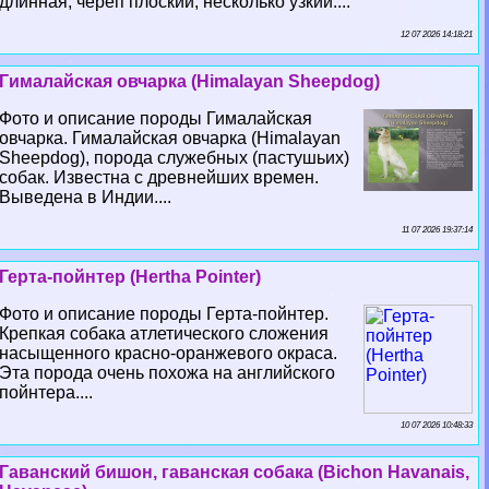
длинная, череп плоский, несколько узкий....
12 07 2026 14:18:21
Гималайская овчарка (Himalayan Sheepdog)
Фото и описание породы Гималайская
овчарка. Гималайская овчарка (Himalayan
Sheepdog), порода служебных (пастушьих)
собак. Известна с древнейших времен.
Выведена в Индии....
11 07 2026 19:37:14
Герта-пойнтер (Hertha Pointer)
Фото и описание породы Герта-пойнтер.
Крепкая собака атлетического сложения
насыщенного красно-оранжевого окраса.
Эта порода очень похожа на английского
пойнтера....
10 07 2026 10:48:33
Гаванский бишон, гаванская собака (Bichon Havanais,