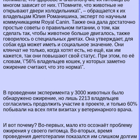
многом зависит от них. \"Помните, что животные не
открывают двери холодильника\", – обращается к их
владельцам Юлия Романишина, эксперт по научным
коммуникациям Royal Сanin. Также она дала достаточно
простые советы о правильном питании, о том, как
сделать так, чтобы животное больше двигалось, также
говорилось о специальных диетах. Она утверждает, для
собак еда может иметь и социальное значение. Они
клянчат не только, когда хотят есть, но ещё, как им
кажется, так они повышают свой статус. При этом, по её
словам, \"56% владельцев кошек, у которых заметно
ожирение считают, что это норма\".
В проведении эксперимента у 3000 животных было
обнаружено ожирение, но лишь 2213 владельцев
согласились продолжить участие в проекте, и только 60%
побывали на всех пяти визитах у ветеринарного врача.
И вот почему? Во-первых, мало кто осознаёт проблему
ожирения у своего питомца. Во-вторых, время
проведения диетотерапии показался им слишком долгим