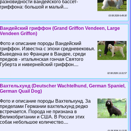
разновидности вандейского бассет-
гриффона: большой и малый....
03 08 2026 6:49:30
Вандейский гриффон (Grand Griffon Vendeen, Large
Vendeen Griffon)
Фото и описание породы Вандейский
гриффон. Известна с эпохи средневековья.
Выведена во Франции в Вандее, среди
предков - итальянская гончая Святого
Губерта и нивернейский гриффон....
02 08 2026 13:31:57
Вахтельхунд (Deutscher Wachtelhund, German Spaniel,
German Quail Dog)
Фото и описание породы Вахтельхунд. За
пределами Германии вахтельхунд редко
встречается. Порода не признана в
Великобритании и США. В России этих
собак небольшое количество....
01 08 2026 11:12:25