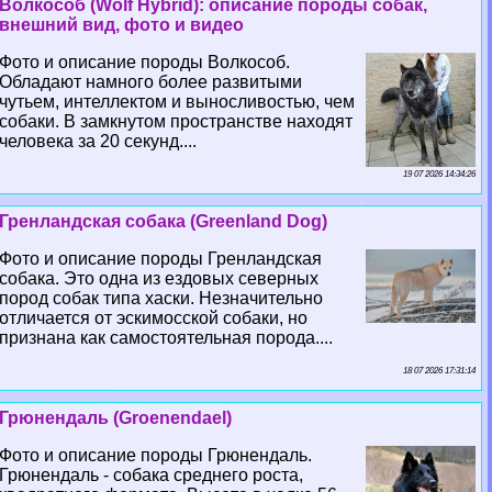
Волкособ (Wolf Hybrid): описание породы собак,
внешний вид, фото и видео
Фото и описание породы Волкособ.
Обладают намного более развитыми
чутьем, интеллектом и выносливостью, чем
собаки. В замкнутом прострaнcтве находят
человека за 20 секунд....
19 07 2026 14:34:26
Гренландская собака (Greenland Dog)
Фото и описание породы Гренландская
собака. Это одна из ездовых северных
пород собак типа хаски. Незначительно
отличается от эскимосской собаки, но
признана как самостоятельная порода....
18 07 2026 17:31:14
Грюнендаль (Groenendael)
Фото и описание породы Грюнендаль.
Грюнендаль - собака среднего роста,