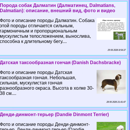
Порода собак Далматин (Далматинец, Dalmatians,
Dalmatian): описание, внешний вид, фото и видео
Фото и описание породы Далматин. Собака
этой породы отличается сильным,
гармоничным и пропорциональным
мускулистым телосложением, вынослива,
способна к длительному бегу....
29 06 2026 8:54:37
Датская таксообразная гончая (Danish Dachsbracke)
Фото и описание породы Датская
таксообразная гончая. Небольшая,
сильная, мускулистая гончая
разнообразного окраса. Высота в холке 30-
38 см....
28 06 2026 21:41:47
Денди-динмонт-терьер (Dandie Dinmont Terrier)
Фото и описание породы Денди-динмонт-
терьер. Денди-динмонт-терьер (Dandie