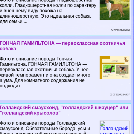
колли. Гладкошерстная колли по хаpaктеру
и внешнему виду похожа на
длинношерстную. Это идеальная собака
для семьи....
04 07 2026 6:20:20
ГОНЧАЯ ГАМИЛЬТОНА — первоклассная охотничья
собака.
Фото и описание породы Гончая
Гамильтона. ГОНЧАЯ ГАМИЛЬТОНА —
первоклассная охотничья собака. У нее
живой темперамент и она создает много
шума. Для комнатного содержания не
подходит....
03 07 2026 23:49:37
Голландский смаусхонд, "голландский шнауцер" или
"голландский крысолов"
Фото и описание породы Голландский
смаусхонд. Обязательные борода, усы и
брови придают собаке взлохмаченный