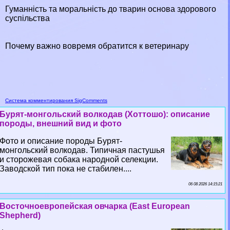
Гуманність та мopaльність до тварин основа здорового
суспільства
Почему важно вовремя обратится к ветеринару
Система комментирования SigComments
Бурят-монгольский волкодав (Хоттошо): описание
породы, внешний вид и фото
Фото и описание породы Бурят-
монгольский волкодав. Типичная пастушья
и сторожевая собака народной селекции.
Заводской тип пока не стабилен....
06 08 2026 14:15:21
Восточноевропейская овчарка (East European
Shepherd)