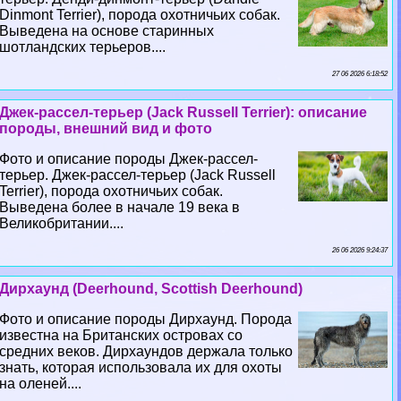
Dinmont Terrier), порода охотничьих собак.
Выведена на основе старинных
шотландских терьеров....
27 06 2026 6:18:52
Джек-рассел-терьер (Jack Russell Terrier): описание
породы, внешний вид и фото
Фото и описание породы Джек-рассел-
терьер. Джек-рассел-терьер (Jack Russell
Terrier), порода охотничьих собак.
Выведена более в начале 19 века в
Великобритании....
26 06 2026 9:24:37
Дирхаунд (Deerhound, Scottish Deerhound)
Фото и описание породы Дирхаунд. Порода
известна на Британских островах со
средних веков. Дирхаундов держала только
знать, которая использовала их для охоты
на оленей....