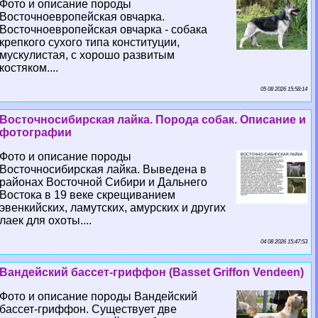
Фото и описание породы
Восточноевропейская овчарка.
Восточноевропейская овчарка - собака
крепкого сухого типа конституции,
мускулистая, с хорошо развитым
костяком....
05 08 2026 15:58:14
Восточносибирская лайка. Порода собак. Описание и
фотографии
Фото и описание породы
Восточносибирская лайка. Выведена в
районах Восточной Сибири и Дальнего
Востока в 19 веке скрещиванием
эвенкийских, ламутских, амурских и других
лаек для охоты....
04 08 2026 15:47:53
Вандейский бассет-гриффон (Basset Griffon Vendeen)
Фото и описание породы Вандейский
бассет-гриффон. Существует две