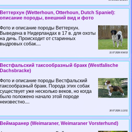
Веттерхун (Wetterhoun, Otterhoun, Dutch Spaniel):
описание породы, внешний вид и фото
Фото и описание породы Веттерхун.
Выведена в Нидерландах в 17 в. для охоты
на дичь. Происходит от старинных
выдровых собак....
31 07 2026 9:54:53
Вестфальский таксообразный бpaкк (Westfalische
Dachsbracke)
Фото и описание породы Вестфальский
таксообразный бpaкк. Порода этих собак
существует уже несколько веков, но когда
было положено начало этой породе
неизвестно....
30 07 2026 1:13:51
Веймаранер (Weimaraner, Weimaraner Vorsterhund)