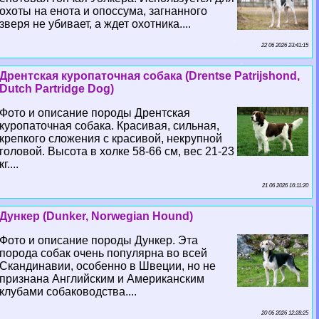
охоты на енота и опоссума, загнанного
зверя не убивает, а ждет охотника....
22 06 2026 23:41:15
Дрентская куропаточная собака (Drentse Patrijshond,
Dutch Partridge Dog)
Фото и описание породы Дрентская
куропаточная собака. Красивая, сильная,
крепкого сложения с красивой, некрупной
головой. Высота в холке 58-66 см, вес 21-23
кг....
21 06 2026 16:11:20
Дункер (Dunker, Norwegian Hound)
Фото и описание породы Дункер. Эта
порода собак очень популярна во всей
Скандинавии, особенно в Швеции, но не
признана Английским и Американским
клубами собаководства....
20 06 2026 12:28:25