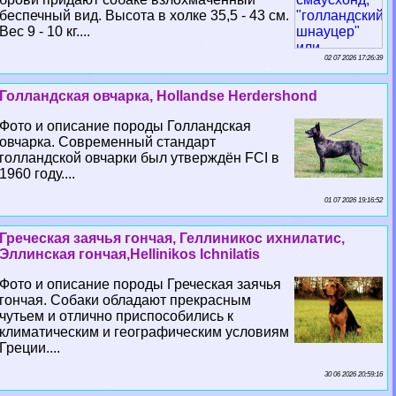
беспечный вид. Высота в холке 35,5 - 43 см.
Вес 9 - 10 кг....
02 07 2026 17:26:39
Голландская овчарка, Hollandse Herdershond
Фото и описание породы Голландская
овчарка. Современный стандарт
голландской овчарки был утверждён FCI в
1960 году....
01 07 2026 19:16:52
Греческая заячья гончая, Геллиникос ихнилатис,
Эллинская гончая,Hellinikos Ichnilatis
Фото и описание породы Греческая заячья
гончая. Собаки обладают прекрасным
чутьем и отлично приспособились к
климатическим и географическим условиям
Греции....
30 06 2026 20:59:16