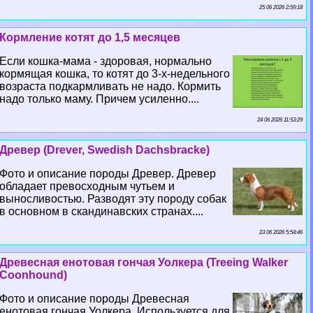
25 06 2026 2:59:18
Кормление котят до 1,5 месяцев
Если кошка-мама - здоровая, нормально
кормящая кошка, то котят до 3-х-недельного
возраста подкармливать не надо. Кормить
надо только маму. Причем усиленно....
24 06 2026 11:53:29
Древер (Drever, Swedish Dachsbracke)
Фото и описание породы Древер. Древер
обладает превосходным чутьем и
выносливостью. Разводят эту породу собак
в основном в скандинавских странах....
23 06 2026 5:54:46
Древесная енотовая гончая Уолкера (Treeing Walker
Coonhound)
Фото и описание породы Древесная
енотовая гончая Уолкера. Используется для