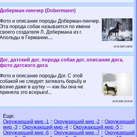
Доберман-пинчер (Dobermann)
Фото и описание породы Доберман-пинчер.
Эта порода собак называется по имени
своего создателя Л. Добермана из г.
Апольды в Германии....
19 06 2026 3:48:52
Дог, датский дог, порода собак дог, описание дога,
фото датского дога
Фото и описание породы Дог. С этой
собакой не следует затевать борьбу и
возню даже в шутку — как бы она не
приняла это всерьез!...
18 06 2026 18:35:43
Еще:
Окружающий мир -1
::
Окружающий мир -2
::
Окружающий
мир -3
::
Окружающий мир -4
::
Окружающий мир -5
::
Окружающий мир -6
::
Окружающий мир -7
::
Окружающий