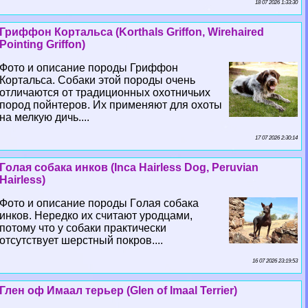
18 07 2026 1:33:30
Гриффон Кортальса (Korthals Griffon, Wirehaired
Pointing Griffon)
Фото и описание породы Гриффон
Кортальса. Собаки этой породы очень
отличаются от традиционных охотничьих
пород пойнтеров. Их применяют для охоты
на мелкую дичь....
17 07 2026 2:30:14
Гoлая собака инков (Inca Hairless Dog, Peruvian
Hairless)
Фото и описание породы Гoлая собака
инков. Нередко их считают уpoдцами,
потому что у собаки пpaктически
отсутствует шерстный покров....
16 07 2026 23:19:53
Глен оф Имаал терьер (Glen of Imaal Terrier)