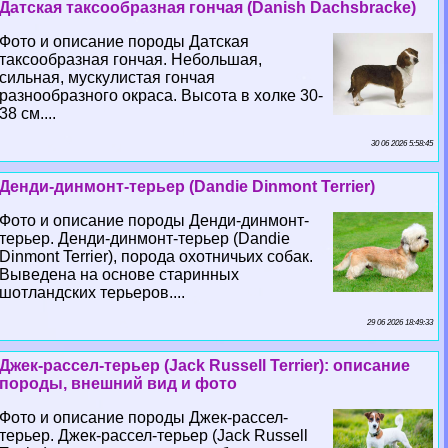
Датская таксообразная гончая (Danish Dachsbracke)
Фото и описание породы Датская
таксообразная гончая. Небольшая,
сильная, мускулистая гончая
разнообразного окраса. Высота в холке 30-
38 см....
30 06 2026 5:58:45
Денди-динмонт-терьер (Dandie Dinmont Terrier)
Фото и описание породы Денди-динмонт-
терьер. Денди-динмонт-терьер (Dandie
Dinmont Terrier), порода охотничьих собак.
Выведена на основе старинных
шотландских терьеров....
29 06 2026 18:49:33
Джек-рассел-терьер (Jack Russell Terrier): описание
породы, внешний вид и фото
Фото и описание породы Джек-рассел-
терьер. Джек-рассел-терьер (Jack Russell