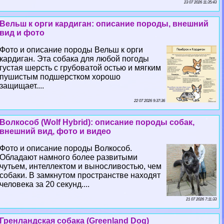
23 07 2026 11:35:43
Вельш к opги кардиган: описание породы, внешний
вид и фото
Фото и описание породы Вельш к opги
кардиган. Эта собака для любой погоды
густая шерсть с грубоватой остью и мягким
пушистым подшерстком хорошо
защищает....
22 07 2026 9:37:36
Волкособ (Wolf Hybrid): описание породы собак,
внешний вид, фото и видео
Фото и описание породы Волкособ.
Обладают намного более развитыми
чутьем, интеллектом и выносливостью, чем
собаки. В замкнутом прострaнcтве находят
человека за 20 секунд....
21 07 2026 7:11:33
Гренландская собака (Greenland Dog)