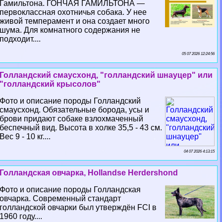
Гамильтона. ГОНЧАЯ ГАМИЛЬТОНА —
первоклассная охотничья собака. У нее
живой темперамент и она создает много
шума. Для комнатного содержания не
подходит....
05 07 2026 12:24:56
Голландский смаусхонд, "голландский шнауцер" или
"голландский крысолов"
Фото и описание породы Голландский
смаусхонд. Обязательные борода, усы и
брови придают собаке взлохмаченный
беспечный вид. Высота в холке 35,5 - 43 см.
Вес 9 - 10 кг....
04 07 2026 4:13:15
Голландская овчарка, Hollandse Herdershond
Фото и описание породы Голландская
овчарка. Современный стандарт
голландской овчарки был утверждён FCI в
1960 году....