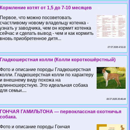
Кормление котят от 1,5 до 7-10 месяцев
Первое, что можно посоветовать
счастливому новому владельцу котенка -
узнать у заводчика, чем он кормит котенка
сейчас и сделать вывод - чем и как кормить
вновь приобретенное дитя...
07 07 2026 4:53:31
Гладкошерстная колли (Колли короткошёрстный)
Фото и описание породы Гладкошерстная
колли. Гладкошерстная колли по хаpaктеру
и внешнему виду похожа на
длинношерстную. Это идеальная собака
для семьи....
06 07 2026 20:46:44
ГОНЧАЯ ГАМИЛЬТОНА — первоклассная охотничья
собака.
Фото и описание породы Гончая