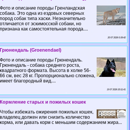
Фото и описание породы Гренландская
собака. Это одна из ездовых северных
пород собак типа хаски. Незначительно
отличается от эскимосской собаки, но
признана как самостоятельная порода....
20 07 2026 0:39:42
Грюнендаль (Groenendael)
Фото и описание породы Грюнендаль.
Грюнендаль - собака среднего роста,
квадратного формата. Высота в холке 56-
66 см, вес 28 кг. Пропорционально сложена,
имеет благородный вид....
19 07 2026 20:11:41
Кормление старых и пожилых кошек
Чтобы избежать ожирения пожилых кошек,
владелец должен или снизить количество
корма, или давать корм с меньшим содержанием жира...