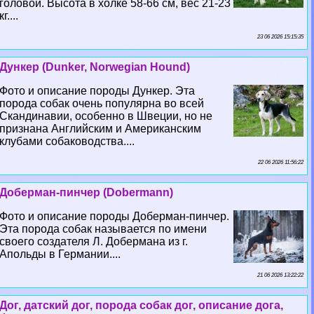
головой. Высота в холке 58-66 см, вес 21-23
кг....
23 06 2026 15:15:35
Дункер (Dunker, Norwegian Hound)
Фото и описание породы Дункер. Эта
порода собак очень популярна во всей
Скандинавии, особенно в Швеции, но не
признана Английским и Американским
клубами собаководства....
22 06 2026 11:56:22
Доберман-пинчер (Dobermann)
Фото и описание породы Доберман-пинчер.
Эта порода собак называется по имени
своего создателя Л. Добермана из г.
Апольды в Германии....
21 06 2026 13:22:22
Дог, датский дог, порода собак дог, описание дога,