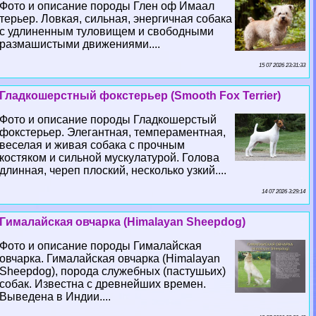
Фото и описание породы Глен оф Имаал
терьер. Ловкая, сильная, энергичная собака
с удлиненным туловищем и свободными
размашистыми движениями....
15 07 2026 23:31:33
Гладкошерстный фокстерьер (Smooth Fox Terrier)
Фото и описание породы Гладкошерстый
фокстерьер. Элегантная, темпераментная,
веселая и живая собака с прочным
костяком и сильной мускулатурой. Голова
длинная, череп плоский, несколько узкий....
14 07 2026 3:29:14
Гималайская овчарка (Himalayan Sheepdog)
Фото и описание породы Гималайская
овчарка. Гималайская овчарка (Himalayan
Sheepdog), порода служебных (пастушьих)
собак. Известна с древнейших времен.
Выведена в Индии....