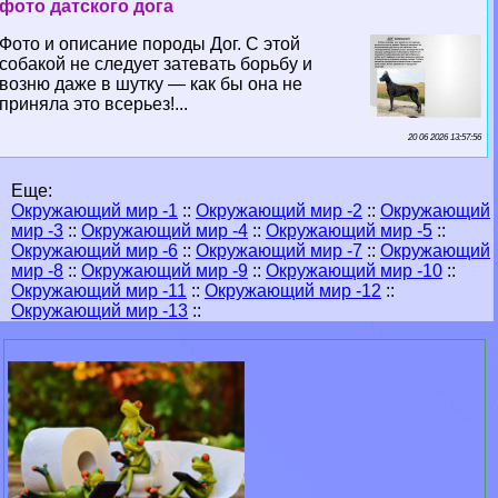
фото датского дога
Фото и описание породы Дог. С этой
собакой не следует затевать борьбу и
возню даже в шутку — как бы она не
приняла это всерьез!...
20 06 2026 13:57:56
Еще:
Окружающий мир -1
::
Окружающий мир -2
::
Окружающий
мир -3
::
Окружающий мир -4
::
Окружающий мир -5
::
Окружающий мир -6
::
Окружающий мир -7
::
Окружающий
мир -8
::
Окружающий мир -9
::
Окружающий мир -10
::
Окружающий мир -11
::
Окружающий мир -12
::
Окружающий мир -13
::