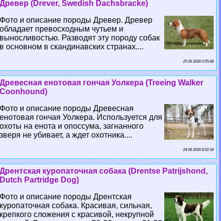
Древер (Drever, Swedish Dachsbracke)
Фото и описание породы Древер. Древер
обладает превосходным чутьем и
выносливостью. Разводят эту породу собак
в основном в скандинавских странах....
25 06 2026 0:55:48
Древесная енотовая гончая Уолкера (Treeing Walker
Coonhound)
Фото и описание породы Древесная
енотовая гончая Уолкера. Используется для
охоты на енота и опоссума, загнанного
зверя не убивает, а ждет охотника....
24 06 2026 8:52:34
Дрентская куропаточная собака (Drentse Patrijshond,
Dutch Partridge Dog)
Фото и описание породы Дрентская
куропаточная собака. Красивая, сильная,
крепкого сложения с красивой, некрупной