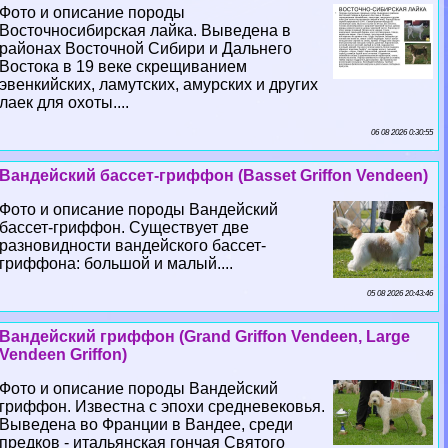
Фото и описание породы
Восточносибирская лайка. Выведена в
районах Восточной Сибири и Дальнего
Востока в 19 веке скрещиванием
эвенкийских, ламутских, амурских и других
лаек для охоты....
06 08 2026 0:30:55
Вандейский бассет-гриффон (Basset Griffon Vendeen)
Фото и описание породы Вандейский
бассет-гриффон. Существует две
разновидности вандейского бассет-
гриффона: большой и малый....
05 08 2026 20:43:46
Вандейский гриффон (Grand Griffon Vendeen, Large
Vendeen Griffon)
Фото и описание породы Вандейский
гриффон. Известна с эпохи средневековья.
Выведена во Франции в Вандее, среди
предков - итальянская гончая Святого