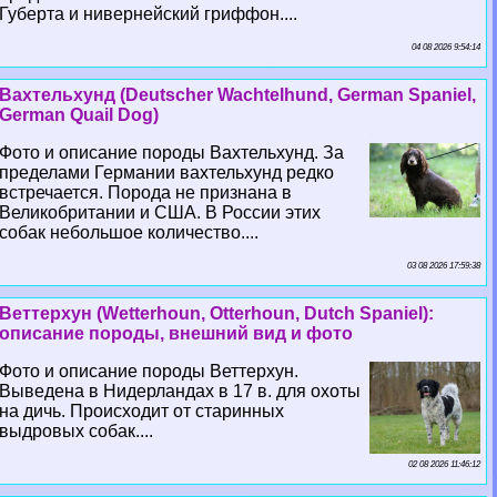
Губерта и нивернейский гриффон....
04 08 2026 9:54:14
Вахтельхунд (Deutscher Wachtelhund, German Spaniel,
German Quail Dog)
Фото и описание породы Вахтельхунд. За
пределами Германии вахтельхунд редко
встречается. Порода не признана в
Великобритании и США. В России этих
собак небольшое количество....
03 08 2026 17:59:38
Веттерхун (Wetterhoun, Otterhoun, Dutch Spaniel):
описание породы, внешний вид и фото
Фото и описание породы Веттерхун.
Выведена в Нидерландах в 17 в. для охоты
на дичь. Происходит от старинных
выдровых собак....
02 08 2026 11:46:12