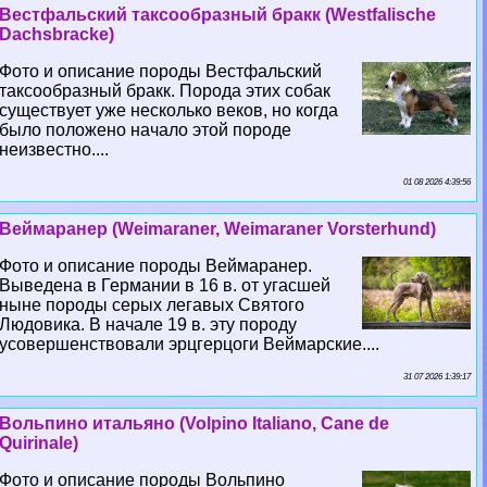
Вестфальский таксообразный бpaкк (Westfalische
Dachsbracke)
Фото и описание породы Вестфальский
таксообразный бpaкк. Порода этих собак
существует уже несколько веков, но когда
было положено начало этой породе
неизвестно....
01 08 2026 4:39:56
Веймаранер (Weimaraner, Weimaraner Vorsterhund)
Фото и описание породы Веймаранер.
Выведена в Германии в 16 в. от угасшей
ныне породы серых легавых Святого
Людовика. В начале 19 в. эту породу
усовершенствовали эрцгерцоги Веймарские....
31 07 2026 1:39:17
Вольпино итальяно (Volpino Italiano, Cane de
Quirinale)
Фото и описание породы Вольпино