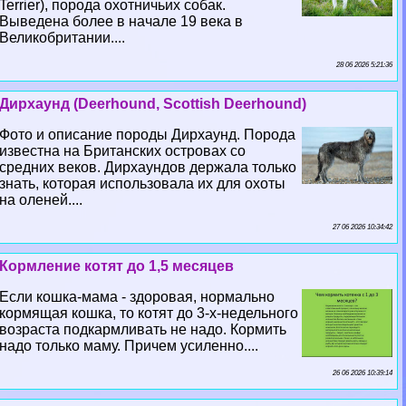
Terrier), порода охотничьих собак.
Выведена более в начале 19 века в
Великобритании....
28 06 2026 5:21:36
Дирхаунд (Deerhound, Scottish Deerhound)
Фото и описание породы Дирхаунд. Порода
известна на Британских островах со
средних веков. Дирхаундов держала только
знать, которая использовала их для охоты
на оленей....
27 06 2026 10:34:42
Кормление котят до 1,5 месяцев
Если кошка-мама - здоровая, нормально
кормящая кошка, то котят до 3-х-недельного
возраста подкармливать не надо. Кормить
надо только маму. Причем усиленно....
26 06 2026 10:39:14