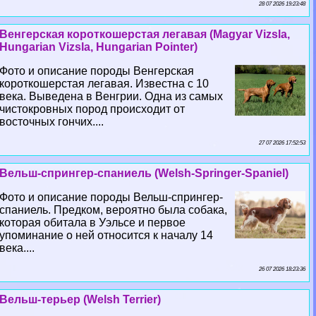
28 07 2026 19:23:48
Венгерская короткошерстая легавая (Magyar Vizsla,
Hungarian Vizsla, Hungarian Pointer)
Фото и описание породы Венгерская
короткошерстая легавая. Известна с 10
века. Выведена в Венгрии. Одна из самых
чистокровных пород происходит от
восточных гончих....
27 07 2026 17:52:53
Вельш-спрингер-спаниель (Welsh-Springer-Spaniel)
Фото и описание породы Вельш-спрингер-
спаниель. Предком, вероятно была собака,
которая обитала в Уэльсе и первое
упоминание о ней относится к началу 14
века....
26 07 2026 18:23:36
Вельш-терьер (Welsh Terrier)