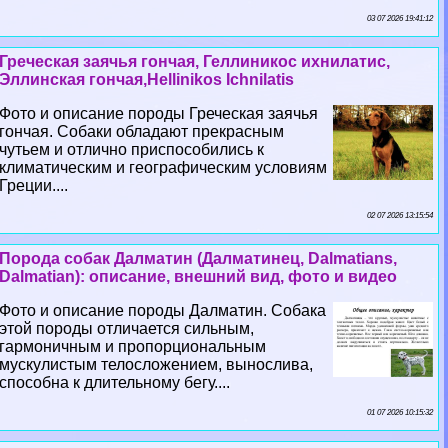
03 07 2026 19:41:12
Греческая заячья гончая, Геллиникос ихнилатис,
Эллинская гончая,Hellinikos Ichnilatis
Фото и описание породы Греческая заячья
гончая. Собаки обладают прекрасным
чутьем и отлично приспособились к
климатическим и географическим условиям
Греции....
02 07 2026 13:15:54
Порода собак Далматин (Далматинец, Dalmatians,
Dalmatian): описание, внешний вид, фото и видео
Фото и описание породы Далматин. Собака
этой породы отличается сильным,
гармоничным и пропорциональным
мускулистым телосложением, вынослива,
способна к длительному бегу....
01 07 2026 10:15:32