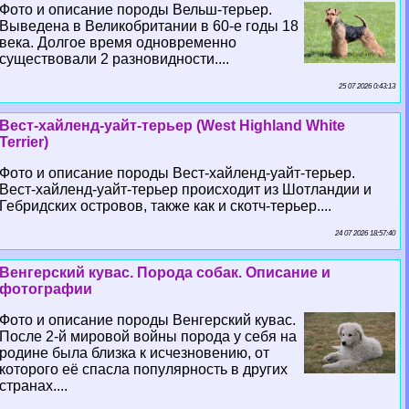
Фото и описание породы Вельш-терьер.
Выведена в Великобритании в 60-е годы 18
века. Долгое время одновременно
существовали 2 разновидности....
25 07 2026 0:43:13
Вест-хайленд-уайт-терьер (West Highland White
Terrier)
Фото и описание породы Вест-хайленд-уайт-терьер.
Вест-хайленд-уайт-терьер происходит из Шотландии и
Гебридских островов, также как и скотч-терьер....
24 07 2026 18:57:40
Венгерский кувас. Порода собак. Описание и
фотографии
Фото и описание породы Венгерский кувас.
После 2-й мировой войны порода у себя на
родине была близка к исчезновению, от
которого её спасла популярность в других
странах....