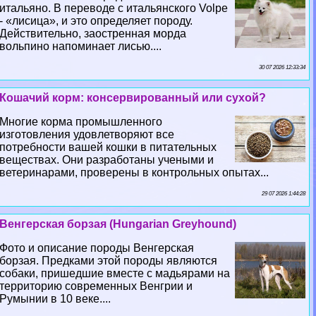
итальяно. В переводе с итальянского Volpe
- «лисица», и это определяет породу.
Действительно, заостренная морда
вольпино напоминает лисью....
30 07 2026 12:33:34
Кошачий корм: консервированный или сухой?
Многие корма промышленного
изготовления удовлетворяют все
потребности вашей кошки в питательных
веществах. Они разработаны учеными и
ветеринарами, проверены в контрольных опытах...
29 07 2026 1:44:28
Венгерская борзая (Hungarian Greyhound)
Фото и описание породы Венгерская
борзая. Предками этой породы являются
собаки, пришедшие вместе с мадьярами на
территорию современных Венгрии и
Румынии в 10 веке....