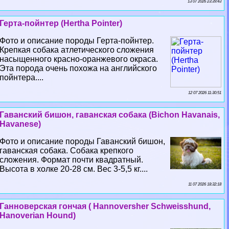
13 07 2026 23:39:43
Герта-пойнтер (Hertha Pointer)
Фото и описание породы Герта-пойнтер.
Крепкая собака атлетического сложения
насыщенного красно-оранжевого окраса.
Эта порода очень похожа на английского
пойнтера....
12 07 2026 11:30:51
Гаванский бишон, гаванская собака (Bichon Havanais,
Havanese)
Фото и описание породы Гаванский бишон,
гаванская собака. Собака крепкого
сложения. Формат почти квадратный.
Высота в холке 20-28 см. Вес 3-5,5 кг....
11 07 2026 18:32:18
Ганноверская гончая ( Hannoversher Schweisshund,
Hanoverian Hound)