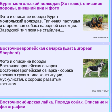
Бурят-монгольский волкодав (Хоттошо): описание
породы, внешний вид и фото
Фото и описание породы Бурят-
монгольский волкодав. Типичная пастушья
и сторожевая собака народной селекции.
Заводской тип пока не стабилен....
08 08 2026 8:13:36
Восточноевропейская овчарка (East European
Shepherd)
Фото и описание породы
Восточноевропейская овчарка.
Восточноевропейская овчарка - собака
крепкого сухого типа конституции,
мускулистая, с хорошо развитым
костяком....
07 08 2026 15:52:47
Восточносибирская лайка. Порода собак. Описание и
фотографии