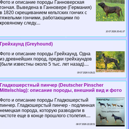
Фото и описание породы Ганноверская
гончая. Выведена в Ганновере (Германия)
в 1820 скрещиванием кельтских гончих с
тяжелыми гончими, работающими по
кровяному следу....
10 07 2026 20:41:37
Грейхаунд (Greyhound)
Фото и описание породы Грейхаунд. Одна
из древнейших пород, предки грейхаундов
(были известны около 5 тыс. лет назад)....
09 07 2026 9:39:21
Гладкошерстный пинчер (Deutscher Pinscher
Mittelschlag): описание породы, внешний вид и фото
Фото и описание породы Гладкошерстый
пинчер. Гладкошерстый пинчер - подлинная
немецкая порода, которую разводили в
чистоте еще в конце прошлого столетия....
08 07 2026 22:28:51