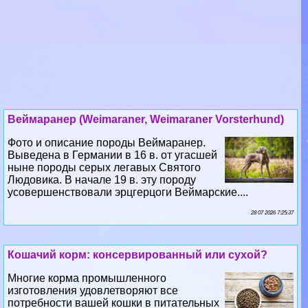
Веймаранер (Weimaraner, Weimaraner Vorsterhund)
Фото и описание породы Веймаранер.
Выведена в Германии в 16 в. от угасшей
ныне породы серых легавых Святого
Людовика. В начале 19 в. эту породу
усовершенствовали эрцгерцоги Веймарские....
28 07 2026 7:25:37
Кошачий корм: консервированный или сухой?
Многие корма промышленного
изготовления удовлетворяют все
потребности вашей кошки в питательных