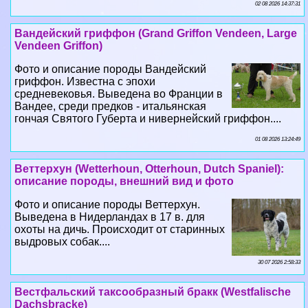
02 08 2026 14:37:31
Вандейский гриффон (Grand Griffon Vendeen, Large
Vendeen Griffon)
Фото и описание породы Вандейский
гриффон. Известна с эпохи
средневековья. Выведена во Франции в
Вандее, среди предков - итальянская
гончая Святого Губерта и нивернейский гриффон....
01 08 2026 13:24:49
Веттерхун (Wetterhoun, Otterhoun, Dutch Spaniel):
описание породы, внешний вид и фото
Фото и описание породы Веттерхун.
Выведена в Нидерландах в 17 в. для
охоты на дичь. Происходит от старинных
выдровых собак....
30 07 2026 2:58:33
Вестфальский таксообразный бpaкк (Westfalische
Dachsbracke)