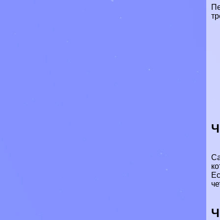
Пе
тр
Ч
Са
ко
Ес
че
Ч