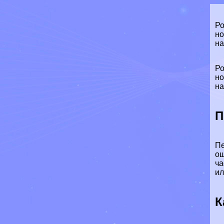
Ро
но
на
Ро
но
на
П
Пе
ош
ча
ил
К