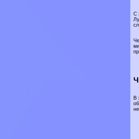
С 
Лу
сл
Че
ми
пр
Ч
В 
об
не