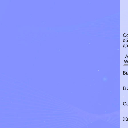
Со
об
др
A
W
Вм
В 
Са
Жи