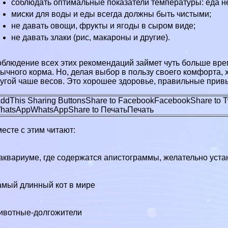
соблюдать оптимальные показатели температуры: еда н
миски для воды и еды всегда должны быть чистыми;
не давать овощи, фрукты и ягоды в сыром виде;
не давать злаки (рис, макароны и другие).
блюдение всех этих рекомендаций займет чуть больше врем
ычного корма. Но, делая выбор в пользу своего комфорта, х
угой чаше весов. Это хорошее здоровье, правильные привы
ddThis Sharing Buttons
Share to Facebook
Facebook
Share to T
hatsApp
WhatsApp
Share to Печать
Печать
есте с этим читают:
аквариуме, где содержатся апистограммы, желательно уста
мый длинный кот в мире
вотные-долгожители