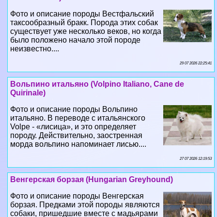
Фото и описание породы Вестфальский
таксообразный бpaкк. Порода этих собак
существует уже несколько веков, но когда
было положено начало этой породе
неизвестно....
29 07 2026 22:25:41
Вольпино итальяно (Volpino Italiano, Cane de
Quirinale)
Фото и описание породы Вольпино
итальяно. В переводе с итальянского
Volpe - «лисица», и это определяет
породу. Действительно, заостренная
морда вольпино напоминает лисью....
27 07 2026 12:19:53
Венгерская борзая (Hungarian Greyhound)
Фото и описание породы Венгерская
борзая. Предками этой породы являются
собаки, пришедшие вместе с мадьярами