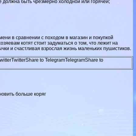
е должна быть чрезмерно холодной или горячей;
ени в сравнении с походом в магазин и покупкой
озяевам котят стоит задуматься о том, что лежит на
чки и счастливая взрослая жизнь маленьких пушистиков.
witter
Twitter
Share to Telegram
Telegram
Share to
новить больше коряг