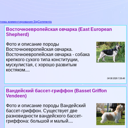
тема комментирования SigComments
Восточноевропейская овчарка (East European
Shepherd)
Фото и описание породы
Восточноевропейская овчарка.
Восточноевропейская овчарка - собака
крепкого сухого типа конституции,
мускулистая, с хорошо развитым
костяком....
04 08 2026 7:26:46
Вандейский бассет-гриффон (Basset Griffon
Vendeen)
Фото и описание породы Вандейский
бассет-гриффон. Существует две
разновидности вандейского бассет-
гриффона: большой и малый....