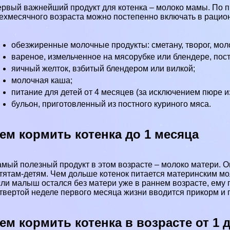
рвый важнейший продукт для котенка – молоко мамы. По п
ехмecячного возраста можно постепенно включать в рацио
обезжиренные молочные продукты: сметану, творог, моло
вареное, измельченное на мясорубке или блендере, пост
яичный желток, взбитый блендером или вилкой;
молочная каша;
питание для детей от 4 месяцев (за исключением пюре и
бульон, приготовленный из постного куриного мяса.
ем кормить котенка до 1 месяца
мый полезный продукт в этом возрасте – молоко матери. 
тятам-детям. Чем дольше котенок питается материнским м
ли малыш остался без матери уже в раннем возрасте, ему 
твертой неделе первого месяца жизни вводится прикорм и 
ем кормить котенка в возрасте от 1 