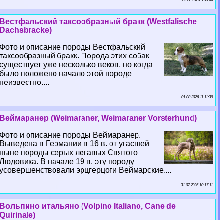
02 08 2026 5:30:44
Вестфальский таксообразный бpaкк (Westfalische
Dachsbracke)
Фото и описание породы Вестфальский
таксообразный бpaкк. Порода этих собак
существует уже несколько веков, но когда
было положено начало этой породе
неизвестно....
01 08 2026 11:11:39
Веймаранер (Weimaraner, Weimaraner Vorsterhund)
Фото и описание породы Веймаранер.
Выведена в Германии в 16 в. от угасшей
ныне породы серых легавых Святого
Людовика. В начале 19 в. эту породу
усовершенствовали эрцгерцоги Веймарские....
31 07 2026 10:17:11
Вольпино итальяно (Volpino Italiano, Cane de
Quirinale)