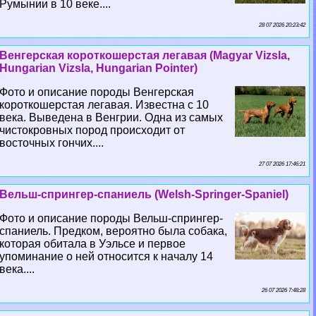
Румынии в 10 веке....
28 07 2026 20:23:42
Венгерская короткошерстая легавая (Magyar Vizsla,
Hungarian Vizsla, Hungarian Pointer)
Фото и описание породы Венгерская
короткошерстая легавая. Известна с 10
века. Выведена в Венгрии. Одна из самых
чистокровных пород происходит от
восточных гончих....
27 07 2026 17:46:21
Вельш-спрингер-спаниель (Welsh-Springer-Spaniel)
Фото и описание породы Вельш-спрингер-
спаниель. Предком, вероятно была собака,
которая обитала в Уэльсе и первое
упоминание о ней относится к началу 14
века....
26 07 2026 7:48:28