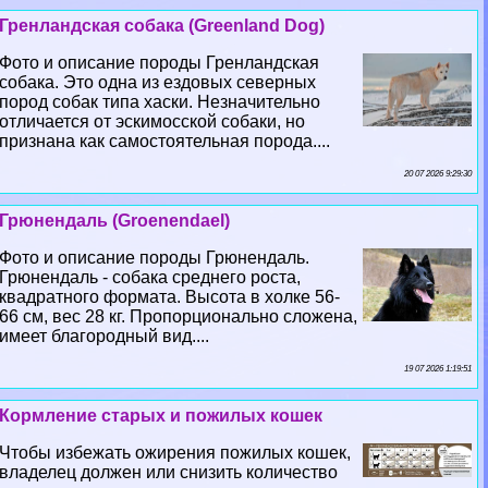
Гренландская собака (Greenland Dog)
Фото и описание породы Гренландская
собака. Это одна из ездовых северных
пород собак типа хаски. Незначительно
отличается от эскимосской собаки, но
признана как самостоятельная порода....
20 07 2026 9:29:30
Грюнендаль (Groenendael)
Фото и описание породы Грюнендаль.
Грюнендаль - собака среднего роста,
квадратного формата. Высота в холке 56-
66 см, вес 28 кг. Пропорционально сложена,
имеет благородный вид....
19 07 2026 1:19:51
Кормление старых и пожилых кошек
Чтобы избежать ожирения пожилых кошек,
владелец должен или снизить количество