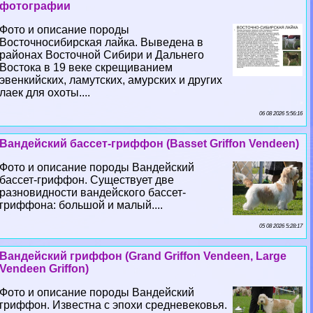
фотографии
Фото и описание породы
Восточносибирская лайка. Выведена в
районах Восточной Сибири и Дальнего
Востока в 19 веке скрещиванием
эвенкийских, ламутских, амурских и других
лаек для охоты....
06 08 2026 5:56:16
Вандейский бассет-гриффон (Basset Griffon Vendeen)
Фото и описание породы Вандейский
бассет-гриффон. Существует две
разновидности вандейского бассет-
гриффона: большой и малый....
05 08 2026 5:28:17
Вандейский гриффон (Grand Griffon Vendeen, Large
Vendeen Griffon)
Фото и описание породы Вандейский
гриффон. Известна с эпохи средневековья.