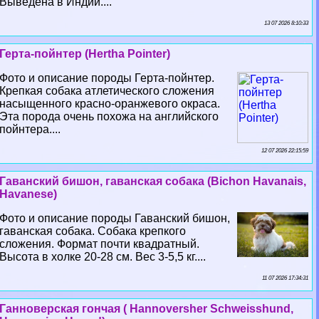
Выведена в Индии....
13 07 2026 8:10:33
Герта-пойнтер (Hertha Pointer)
Фото и описание породы Герта-пойнтер.
Крепкая собака атлетического сложения
насыщенного красно-оранжевого окраса.
Эта порода очень похожа на английского
пойнтера....
12 07 2026 22:15:59
Гаванский бишон, гаванская собака (Bichon Havanais,
Havanese)
Фото и описание породы Гаванский бишон,
гаванская собака. Собака крепкого
сложения. Формат почти квадратный.
Высота в холке 20-28 см. Вес 3-5,5 кг....
11 07 2026 17:34:31
Ганноверская гончая ( Hannoversher Schweisshund,