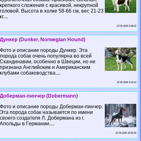
крепкого сложения с красивой, некрупной
головой. Высота в холке 58-66 см, вес 21-23
кг....
23 06 2026 6:48:22
Дункер (Dunker, Norwegian Hound)
Фото и описание породы Дункер. Эта
порода собак очень популярна во всей
Скандинавии, особенно в Швеции, но не
признана Английским и Американским
клубами собаководства....
22 06 2026 9:19:33
Доберман-пинчер (Dobermann)
Фото и описание породы Доберман-пинчер.
Эта порода собак называется по имени
своего создателя Л. Добермана из г.
Апольды в Германии....
21 06 2026 18:54:30