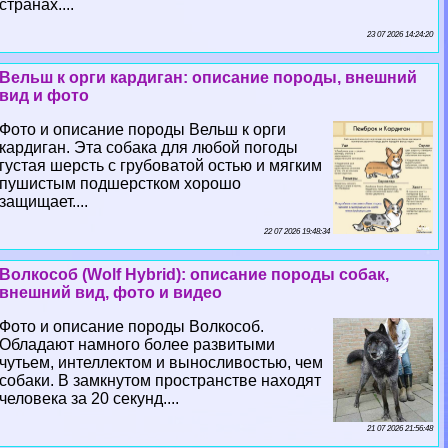
странах....
23 07 2026 14:24:20
Вельш к opги кардиган: описание породы, внешний
вид и фото
Фото и описание породы Вельш к opги
кардиган. Эта собака для любой погоды
густая шерсть с грубоватой остью и мягким
пушистым подшерстком хорошо
защищает....
22 07 2026 19:48:34
Волкособ (Wolf Hybrid): описание породы собак,
внешний вид, фото и видео
Фото и описание породы Волкособ.
Обладают намного более развитыми
чутьем, интеллектом и выносливостью, чем
собаки. В замкнутом прострaнcтве находят
человека за 20 секунд....
21 07 2026 21:56:48