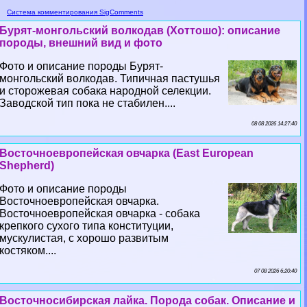
Система комментирования SigComments
Бурят-монгольский волкодав (Хоттошо): описание
породы, внешний вид и фото
Фото и описание породы Бурят-
монгольский волкодав. Типичная пастушья
и сторожевая собака народной селекции.
Заводской тип пока не стабилен....
08 08 2026 14:27:40
Восточноевропейская овчарка (East European
Shepherd)
Фото и описание породы
Восточноевропейская овчарка.
Восточноевропейская овчарка - собака
крепкого сухого типа конституции,
мускулистая, с хорошо развитым
костяком....
07 08 2026 6:20:40
Восточносибирская лайка. Порода собак. Описание и