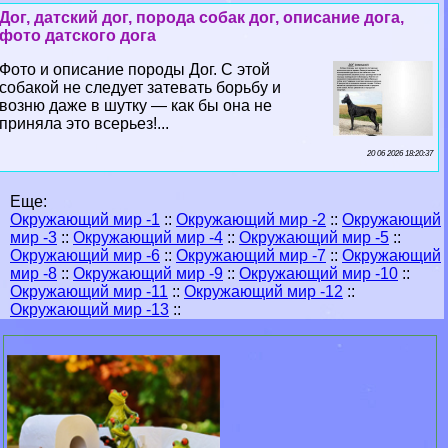
Дог, датский дог, порода собак дог, описание дога,
фото датского дога
Фото и описание породы Дог. С этой
собакой не следует затевать борьбу и
возню даже в шутку — как бы она не
приняла это всерьез!...
20 06 2026 18:20:37
Еще:
Окружающий мир -1
::
Окружающий мир -2
::
Окружающий
мир -3
::
Окружающий мир -4
::
Окружающий мир -5
::
Окружающий мир -6
::
Окружающий мир -7
::
Окружающий
мир -8
::
Окружающий мир -9
::
Окружающий мир -10
::
Окружающий мир -11
::
Окружающий мир -12
::
Окружающий мир -13
::