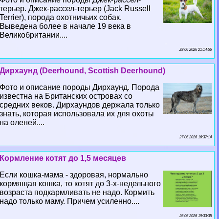
терьер. Джек-рассел-терьер (Jack Russell
Terrier), порода охотничьих собак.
Выведена более в начале 19 века в
Великобритании....
28 06 2026 21:14:56
Дирхаунд (Deerhound, Scottish Deerhound)
Фото и описание породы Дирхаунд. Порода
известна на Британских островах со
средних веков. Дирхаундов держала только
знать, которая использовала их для охоты
на оленей....
27 06 2026 16:37:14
Кормление котят до 1,5 месяцев
Если кошка-мама - здоровая, нормально
кормящая кошка, то котят до 3-х-недельного
возраста подкармливать не надо. Кормить
надо только маму. Причем усиленно....
26 06 2026 19:33:35