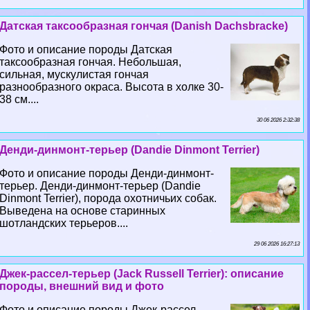
Датская таксообразная гончая (Danish Dachsbracke)
Фото и описание породы Датская
таксообразная гончая. Небольшая,
сильная, мускулистая гончая
разнообразного окраса. Высота в холке 30-
38 см....
30 06 2026 2:32:38
Денди-динмонт-терьер (Dandie Dinmont Terrier)
Фото и описание породы Денди-динмонт-
терьер. Денди-динмонт-терьер (Dandie
Dinmont Terrier), порода охотничьих собак.
Выведена на основе старинных
шотландских терьеров....
29 06 2026 16:27:13
Джек-рассел-терьер (Jack Russell Terrier): описание
породы, внешний вид и фото
Фото и описание породы Джек-рассел-