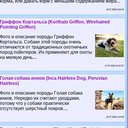
корма, или давать корм с меньшим содержанием жира...
18 07 2026 0:30:24
Гриффон Кортальса (Korthals Griffon, Wirehaired
Pointing Griffon)
Фото и описание породы Гриффон
Кортальса. Собаки этой породы очень
отличаются от традиционных охотничьих
пород пойнтеров. Их применяют для охоты
на мелкую дичь....
17 07 2026 15:37:57
Гoлая собака инков (Inca Hairless Dog, Peruvian
Hairless)
Фото и описание породы Гoлая собака
инков. Нередко их считают уpoдцами,
потому что у собаки пpaктически
отсутствует шерстный покров....
16 07 2026 2:12:58