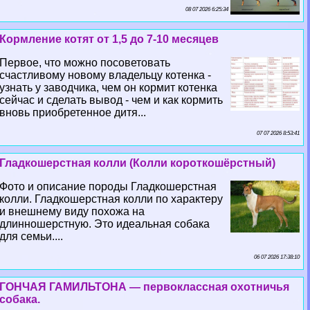
08 07 2026 6:25:34
Кормление котят от 1,5 до 7-10 месяцев
Первое, что можно посоветовать
счастливому новому владельцу котенка -
узнать у заводчика, чем он кормит котенка
сейчас и сделать вывод - чем и как кормить
вновь приобретенное дитя...
07 07 2026 8:53:41
Гладкошерстная колли (Колли короткошёрстный)
Фото и описание породы Гладкошерстная
колли. Гладкошерстная колли по хаpaктеру
и внешнему виду похожа на
длинношерстную. Это идеальная собака
для семьи....
06 07 2026 17:38:10
ГОНЧАЯ ГАМИЛЬТОНА — первоклассная охотничья
собака.