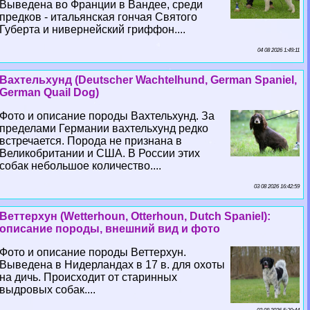
Выведена во Франции в Вандее, среди
предков - итальянская гончая Святого
Губерта и нивернейский гриффон....
04 08 2026 1:49:11
Вахтельхунд (Deutscher Wachtelhund, German Spaniel,
German Quail Dog)
Фото и описание породы Вахтельхунд. За
пределами Германии вахтельхунд редко
встречается. Порода не признана в
Великобритании и США. В России этих
собак небольшое количество....
03 08 2026 16:42:59
Веттерхун (Wetterhoun, Otterhoun, Dutch Spaniel):
описание породы, внешний вид и фото
Фото и описание породы Веттерхун.
Выведена в Нидерландах в 17 в. для охоты
на дичь. Происходит от старинных
выдровых собак....