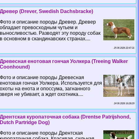
Древер (Drever, Swedish Dachsbracke)
Фото и описание породы Древер. Древер
обладает превосходным чутьем и
выносливостью. Разводят эту породу собак
в основном в скандинавских странах....
25 06 2026 22:47:31
Древесная енотовая гончая Уолкера (Treeing Walker
Coonhound)
Фото и описание породы Древесная
енотовая гончая Уолкера. Используется для
охоты на енота и опоссума, загнанного
зверя не убивает, а ждет охотника....
24 06 2026 16:28:29
Дрентская куропаточная собака (Drentse Patrijshond,
Dutch Partridge Dog)
Фото и описание породы Дрентская
куропаточная собака. Красивая, сильная,