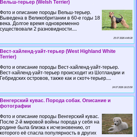
Вельш-терьер (Welsh Terrier)
Фото и описание породы Вельш-терьер.
Выведена в Великобритании в 60-е годы 18
века. Долгое время одновременно
существовали 2 разновидности....
25 07 2026 4:49:30
Вест-хайленд-уайт-терьер (West Highland White
Terrier)
Фото и описание породы Вест-хайленд-уайт-терьер.
Вест-хайленд-уайт-терьер происходит из Шотландии и
Гебридских островов, также как и скотч-терьер....
24 07 2026 18:15:50
Венгерский кувас. Порода собак. Описание и
фотографии
Фото и описание породы Венгерский кувас.
После 2-й мировой войны порода у себя на
родине была близка к исчезновению, от
которого её спасла популярность в других