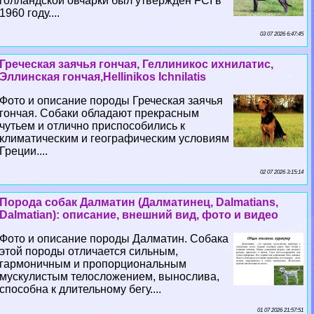
голландской овчарки был утверждён FCI в
1960 году....
03 07 2026 6:47:45
Греческая заячья гончая, Геллиникос ихнилатис,
Эллинская гончая,Hellinikos Ichnilatis
Фото и описание породы Греческая заячья
гончая. Собаки обладают прекрасным
чутьем и отлично приспособились к
климатическим и географическим условиям
Греции....
02 07 2026 3:15:14
Порода собак Далматин (Далматинец, Dalmatians,
Dalmatian): описание, внешний вид, фото и видео
Фото и описание породы Далматин. Собака
этой породы отличается сильным,
гармоничным и пропорциональным
мускулистым телосложением, вынослива,
способна к длительному бегу....
01 07 2026 21:57:51