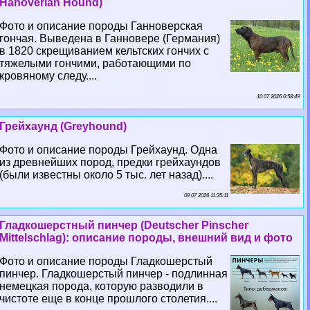
Hanoverian Hound)
Фото и описание породы Ганноверская
гончая. Выведена в Ганновере (Германия)
в 1820 скрещиванием кельтских гончих с
тяжелыми гончими, работающими по
кровяному следу....
10 07 2026 0:58:49
Грейхаунд (Greyhound)
Фото и описание породы Грейхаунд. Одна
из древнейших пород, предки грейхаундов
(были известны около 5 тыс. лет назад)....
09 07 2026 11:35:11
Гладкошерстный пинчер (Deutscher Pinscher
Mittelschlag): описание породы, внешний вид и фото
Фото и описание породы Гладкошерстый
пинчер. Гладкошерстый пинчер - подлинная
немецкая порода, которую разводили в
чистоте еще в конце прошлого столетия....