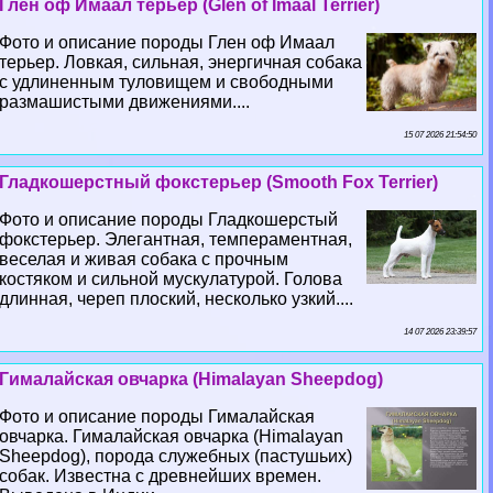
Глен оф Имаал терьер (Glen of Imaal Terrier)
Фото и описание породы Глен оф Имаал
терьер. Ловкая, сильная, энергичная собака
с удлиненным туловищем и свободными
размашистыми движениями....
15 07 2026 21:54:50
Гладкошерстный фокстерьер (Smooth Fox Terrier)
Фото и описание породы Гладкошерстый
фокстерьер. Элегантная, темпераментная,
веселая и живая собака с прочным
костяком и сильной мускулатурой. Голова
длинная, череп плоский, несколько узкий....
14 07 2026 23:39:57
Гималайская овчарка (Himalayan Sheepdog)
Фото и описание породы Гималайская
овчарка. Гималайская овчарка (Himalayan
Sheepdog), порода служебных (пастушьих)
собак. Известна с древнейших времен.