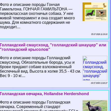
Фото и описание породы Гончая
Гамильтона. ГОНЧАЯ ГАМИЛЬТОНА —
первоклассная охотничья собака. У нее
живой темперамент и она создает много
шума. Для комнатного содержания не
подходит....
05 07 2026 11:19:10
Голландский смаусхонд, "голландский шнауцер" или
"голландский крысолов"
Фото и описание породы Голландский
смаусхонд. Обязательные борода, усы и
брови придают собаке взлохмаченный
беспечный вид. Высота в холке 35,5 - 43 см.
Вес 9 - 10 кг....
04 07 2026 13:30:37
Голландская овчарка, Hollandse Herdershond
Фото и описание породы Голландская
овчарка. Современный стандарт