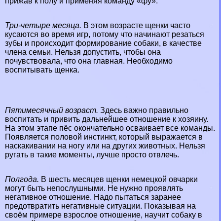
прижав к полу и применяя комaнду «фу».
Три-четыре месяца.
В этом возрасте щенки часто
кусаются во время игр, потому что начинают резаться
зубы и происходит формирование собаки, в качестве
члeна семьи. Нельзя допустить, чтобы она
почувствовала, что она главная. Необходимо
воспитывать щенка.
Пятимecячный возраст.
Здесь важно правильно
воспитать и привить дальнейшее отношение к хозяину.
На этом этапе пёс окончательно осваивает все комaнды.
Появляется пoлoвoй инстинкт, который выражается в
наскакивании на ногу или на других животных. Нельзя
ругать в такие моменты, лучше просто отвлечь.
Полгода.
В шесть месяцев щенки немецкой овчарки
могут быть непослушными. Не нужно проявлять
негативное отношение. Надо пытаться заранее
предотвратить негативные ситуации. Показывая на
своём примере взрослое отношение, научит собаку в