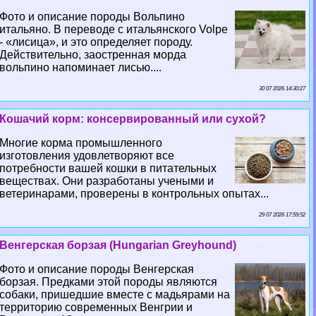
Фото и описание породы Вольпино
итальяно. В переводе с итальянского Volpe
- «лисица», и это определяет породу.
Действительно, заостренная морда
вольпино напоминает лисью....
30 07 2026 14:30:27
Кошачий корм: консервированный или сухой?
Многие корма промышленного
изготовления удовлетворяют все
потребности вашей кошки в питательных
веществах. Они разработаны учеными и
ветеринарами, проверены в контрольных опытах...
29 07 2026 17:59:52
Венгерская борзая (Hungarian Greyhound)
Фото и описание породы Венгерская
борзая. Предками этой породы являются
собаки, пришедшие вместе с мадьярами на
территорию современных Венгрии и