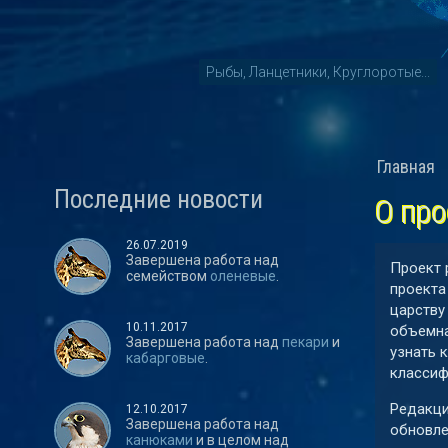
Рыбы, Ланцетники, Круглоротые...
Главная
Последние новости
О про
26.07.2019
Завершена работа над
Проект 
семейством
оленевые
.
проекта
царству
10.11.2017
объемна
Завершена работа над
пекари
и
узнать 
кабарговые
.
классиф
Редакци
12.10.2017
Завершена работа над
обновле
канюками
и в целом над