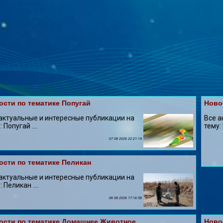
ости по тематике Попугай
Ново
актуальные и интересные публикации на
Все а
 Попугай ....
тему:
07 08 2026 22:21:14
ости по тематике Пеликан
актуальные и интересные публикации на
 Пеликан ....
06 08 2026 17:16:58
ости по тематике Домашнее Животное
Ново