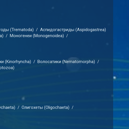
оды (Trematoda)
/
Аспидогастриды (Aspidogastrea)
a)
/
Моногенеи (Monogenoidea)
/
и (Kinorhyncha)
/
Волосатики (Nematomorpha)
/
ptozoa)
chaeta)
/
Олигохеты (Oligochaeta)
/