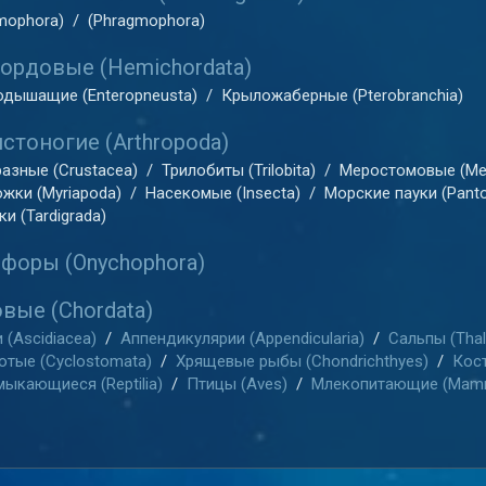
mophora)
/
(Phragmophora)
ордовые (Hemichordata)
дышащие (Enteropneusta)
/
Крыложаберные (Pterobranchia)
стоногие (Arthropoda)
азные (Crustacea)
/
Трилобиты (Trilobita)
/
Меростомовые (Me
жки (Myriapoda)
/
Насекомые (Insecta)
/
Морские пауки (Pant
и (Tardigrada)
форы (Onychophora)
вые (Chordata)
 (Ascidiacea)
/
Аппендикулярии (Appendicularia)
/
Сальпы (Thal
отые (Cyclostomata)
/
Хрящевые рыбы (Chondrichthyes)
/
Кост
ыкающиеся (Reptilia)
/
Птицы (Aves)
/
Млекопитающие (Mamm