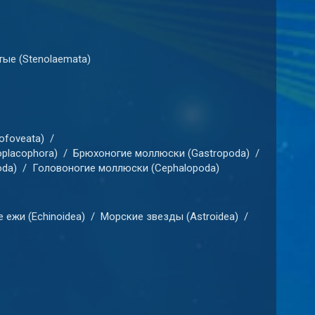
ые (Stenolaemata)
foveata)
/
placophora)
/
Брюхоногие моллюски (Gastropoda)
/
da)
/
Головоногие моллюски (Cephalopoda)
 ежи (Echinoidea)
/
Морские звезды (Astroidea)
/