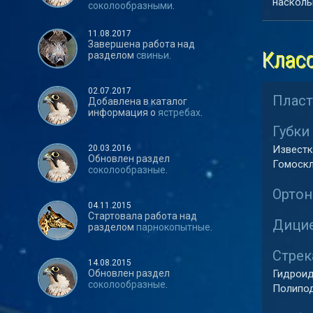
насколь
соколообразными
.
11.08.2017
Завершена работа над
Клас
разделом
свиньи
.
02.07.2017
Пласт
Добавлена в каталог
информация о
ястребах
.
Губки 
20.03.2016
Известк
Обновлен раздел
Гомоскл
соколообразные
.
Ортон
04.11.2015
Стартовала работа над
Дицие
разделом
парнокопытные
.
Стрек
14.08.2015
Обновлен раздел
Гидроид
соколообразные
.
Полипод