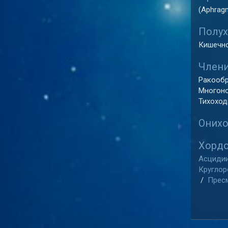
(Aphrag
Полух
Кишечно
Члени
Ракообр
Многоно
Тихоходк
Онихо
Хордо
Асцидии
Круглор
/
Пресм