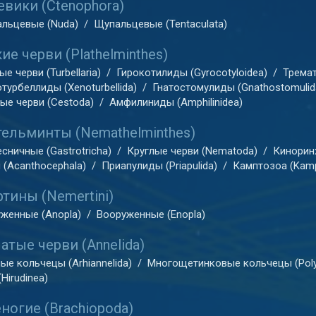
евики (Ctenophora)
льцевые (Nuda)
/
Щупальцевые (Tentaculata)
ие черви (Plathelminthes)
е черви (Turbellaria)
/
Гирокотилиды (Gyrocotyloidea)
/
Тремат
турбеллиды (Xenoturbellida)
/
Гнатостомулиды (Gnathostomulid
ые черви (Cestoda)
/
Амфилиниды (Amphilinidea)
ельминты (Nemathelminthes)
сничные (Gastrotricha)
/
Круглые черви (Nematoda)
/
Киноринх
 (Acanthocephala)
/
Приапулиды (Priapulida)
/
Камптозоа (Kam
тины (Nemertini)
женные (Anopla)
/
Вооруженные (Enopla)
атые черви (Annelida)
ые кольчецы (Arhiannelida)
/
Многощетинковые кольчецы (Poly
Hirudinea)
ногие (Brachiopoda)