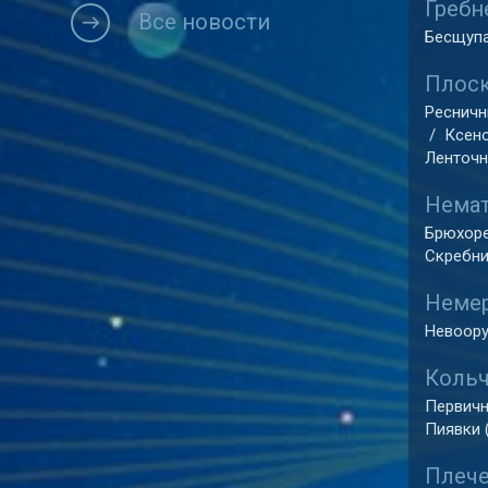
Гребн
Все новости
Бесщупа
Плоск
Ресничны
/
Ксено
Ленточн
Немат
Брюхоре
Скребни
Немер
Невоору
Кольч
Первичн
Пиявки (
Плече