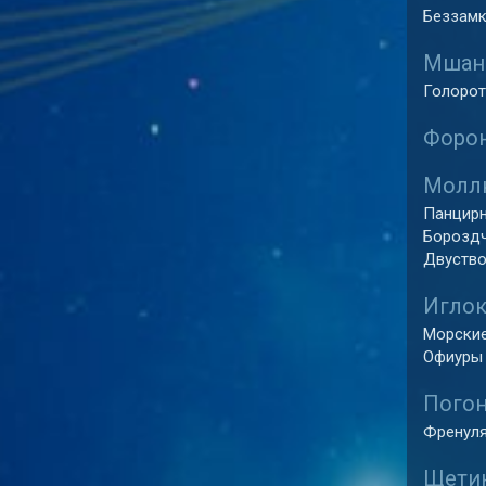
Беззамко
Мшанк
Голорот
Форон
Моллю
Панцирн
Бороздч
Двуство
Иглок
Морские 
Офиуры 
Погон
Френуля
Щетин