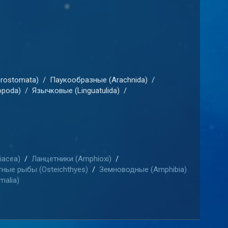
rostomata)
/
Паукообразные (Arachnida)
/
opoda)
/
Язычковые (Linguatulida)
/
iacea)
/
Ланцетники (Amphioxi)
/
ные рыбы (Osteichthyes)
/
Земноводные (Amphibia)
alia)