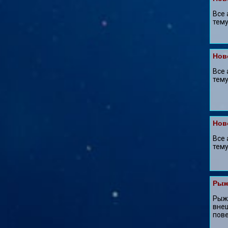
Все 
тему
Нов
Все 
тему:
Нов
Все 
тему:
Рыж
Рыжа
внеш
пове