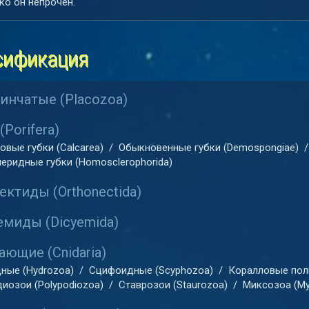
ко он непрочен.
сификация
инчатые (Placozoa)
(Porifera)
овые губки (Calcarea)
/
Обыкновенные губки (Demospongiae)
/
еридные губки (Homosclerophorida)
ектиды (Orthonectida)
миды (Dicyemida)
ающие (Cnidaria)
ные (Hydrozoa)
/
Сцифоидные (Scyphozoa)
/
Коралловые пол
иозои (Polypodiozoa)
/
Ставрозои (Staurozoa)
/
Миксозоа (My