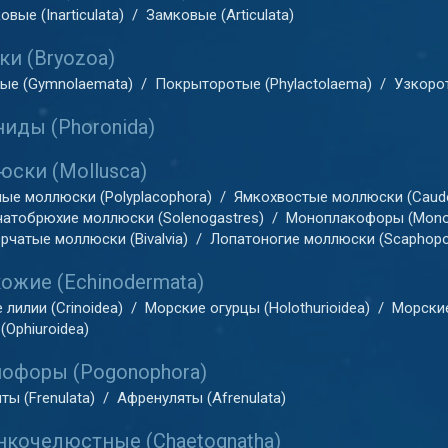
вые (Inarticulata)
/
Замковые (Articulata)
и (Bryozoa)
ые (Gymnolaemata)
/
Покрыторотые (Phylactolaema)
/
Узкорот
иды (Phoronida)
ски (Mollusca)
ые моллюски (Polyplacophora)
/
Ямкохвостые моллюски (Caudo
атобрюхие моллюски (Solenogastres)
/
Моноплакофоры (Mono
рчатые моллюски (Bivalvia)
/
Лопатоногие моллюски (Scaphopo
ожие (Echinodermata)
лилии (Crinoidea)
/
Морские огурцы (Holothurioidea)
/
Морские
(Ophiuroidea)
офоры (Pogonophora)
ты (Frenulata)
/
Афренуляты (Afrenulata)
кочелюстные (Chaetognatha)