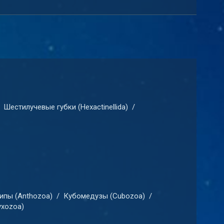
Шестилучевые губки (Hexactinellida)
/
ипы (Anthozoa)
/
Кубомедузы (Cubozoa)
/
xozoa)