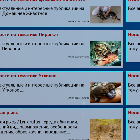
актуальные и интересные публикации на
Все а
: Домашнее Животное ....
04 08 2026 11:55:18
ости по тематике Пиранья
Ново
актуальные и интересные публикации на
Все а
 Пиранья ....
тему:
02 08 2026 21:52:29
ости по тематике Утконос
Ново
актуальные и интересные публикации на
Все а
 Утконос ....
тему: 
31 07 2026 10:33:42
ая рысь
Ново
я рысь / Lynx rufus - среда обитания,
Все а
ний вид, размножение, особенности
тему: 
дения, образ жизни, поведение....