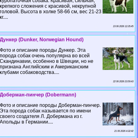
куропаточная собака. Красивая, сильная,
крепкого сложения с красивой, некрупной
головой. Высота в холке 58-66 см, вес 21-23
кг....
23 06 2026 12:35:45
Дункер (Dunker, Norwegian Hound)
Фото и описание породы Дункер. Эта
порода собак очень популярна во всей
Скандинавии, особенно в Швеции, но не
признана Английским и Американским
клубами собаководства....
22 06 2026 23:59:43
Доберман-пинчер (Dobermann)
Фото и описание породы Доберман-пинчер.
Эта порода собак называется по имени
своего создателя Л. Добермана из г.
Апольды в Германии....
21 06 2026 4:32:42