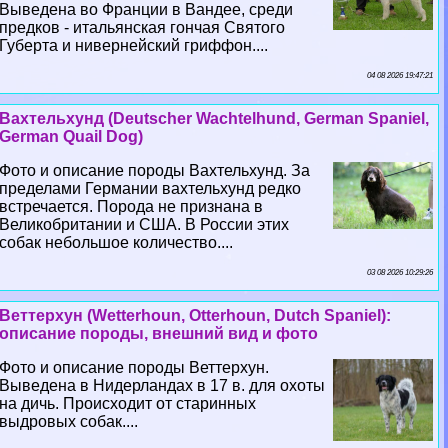
Выведена во Франции в Вандее, среди
предков - итальянская гончая Святого
Губерта и нивернейский гриффон....
04 08 2026 19:47:21
Вахтельхунд (Deutscher Wachtelhund, German Spaniel,
German Quail Dog)
Фото и описание породы Вахтельхунд. За
пределами Германии вахтельхунд редко
встречается. Порода не признана в
Великобритании и США. В России этих
собак небольшое количество....
03 08 2026 10:29:26
Веттерхун (Wetterhoun, Otterhoun, Dutch Spaniel):
описание породы, внешний вид и фото
Фото и описание породы Веттерхун.
Выведена в Нидерландах в 17 в. для охоты
на дичь. Происходит от старинных
выдровых собак....