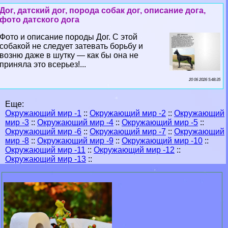
Дог, датский дог, порода собак дог, описание дога,
фото датского дога
Фото и описание породы Дог. С этой
собакой не следует затевать борьбу и
возню даже в шутку — как бы она не
приняла это всерьез!...
20 06 2026 5:48:35
Еще:
Окружающий мир -1
::
Окружающий мир -2
::
Окружающий
мир -3
::
Окружающий мир -4
::
Окружающий мир -5
::
Окружающий мир -6
::
Окружающий мир -7
::
Окружающий
мир -8
::
Окружающий мир -9
::
Окружающий мир -10
::
Окружающий мир -11
::
Окружающий мир -12
::
Окружающий мир -13
::