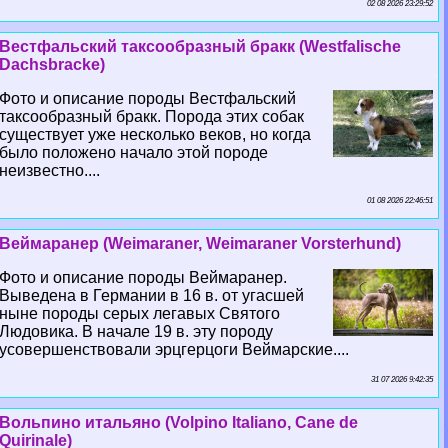
02 08 2026 23:29:52
Вестфальский таксообразный бpaкк (Westfalische
Dachsbracke)
Фото и описание породы Вестфальский
таксообразный бpaкк. Порода этих собак
существует уже несколько веков, но когда
было положено начало этой породе
неизвестно....
01 08 2026 22:46:51
Веймаранер (Weimaraner, Weimaraner Vorsterhund)
Фото и описание породы Веймаранер.
Выведена в Германии в 16 в. от угасшей
ныне породы серых легавых Святого
Людовика. В начале 19 в. эту породу
усовершенствовали эрцгерцоги Веймарские....
31 07 2026 9:42:35
Вольпино итальяно (Volpino Italiano, Cane de
Quirinale)