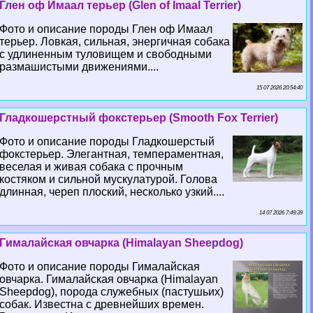
Глен оф Имаал терьер (Glen of Imaal Terrier)
Фото и описание породы Глен оф Имаал
терьер. Ловкая, сильная, энергичная собака
с удлиненным туловищем и свободными
размашистыми движениями....
15 07 2026 20:54:40
Гладкошерстный фокстерьер (Smooth Fox Terrier)
Фото и описание породы Гладкошерстый
фокстерьер. Элегантная, темпераментная,
веселая и живая собака с прочным
костяком и сильной мускулатурой. Голова
длинная, череп плоский, несколько узкий....
14 07 2026 7:49:39
Гималайская овчарка (Himalayan Sheepdog)
Фото и описание породы Гималайская
овчарка. Гималайская овчарка (Himalayan
Sheepdog), порода служебных (пастушьих)
собак. Известна с древнейших времен.