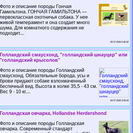
Фото и описание породы Гончая
Гамильтона. ГОНЧАЯ ГАМИЛЬТОНА —
первоклассная охотничья собака. У нее
живой темперамент и она создает много
шума. Для комнатного содержания не
подходит....
05 07 2026 0:40:32
Голландский смаусхонд, "голландский шнауцер" или
"голландский крысолов"
Фото и описание породы Голландский
смаусхонд. Обязательные борода, усы и
брови придают собаке взлохмаченный
беспечный вид. Высота в холке 35,5 - 43 см.
Вес 9 - 10 кг....
04 07 2026 5:50:34
Голландская овчарка, Hollandse Herdershond
Фото и описание породы Голландская
овчарка. Современный стандарт