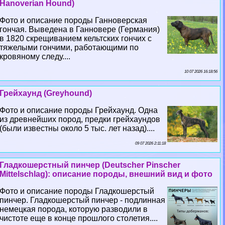
Hanoverian Hound)
Фото и описание породы Ганноверская
гончая. Выведена в Ганновере (Германия)
в 1820 скрещиванием кельтских гончих с
тяжелыми гончими, работающими по
кровяному следу....
10 07 2026 16:18:56
Грейхаунд (Greyhound)
Фото и описание породы Грейхаунд. Одна
из древнейших пород, предки грейхаундов
(были известны около 5 тыс. лет назад)....
09 07 2026 2:11:18
Гладкошерстный пинчер (Deutscher Pinscher
Mittelschlag): описание породы, внешний вид и фото
Фото и описание породы Гладкошерстый
пинчер. Гладкошерстый пинчер - подлинная
немецкая порода, которую разводили в
чистоте еще в конце прошлого столетия....