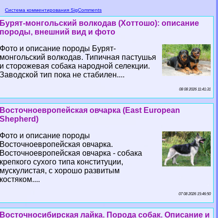
Система комментирования SigComments
Бурят-монгольский волкодав (Хоттошо): описание
породы, внешний вид и фото
Фото и описание породы Бурят-
монгольский волкодав. Типичная пастушья
и сторожевая собака народной селекции.
Заводской тип пока не стабилен....
08 08 2026 11:41:31
Восточноевропейская овчарка (East European
Shepherd)
Фото и описание породы
Восточноевропейская овчарка.
Восточноевропейская овчарка - собака
крепкого сухого типа конституции,
мускулистая, с хорошо развитым
костяком....
07 08 2026 15:46:50
Восточносибирская лайка. Порода собак. Описание и