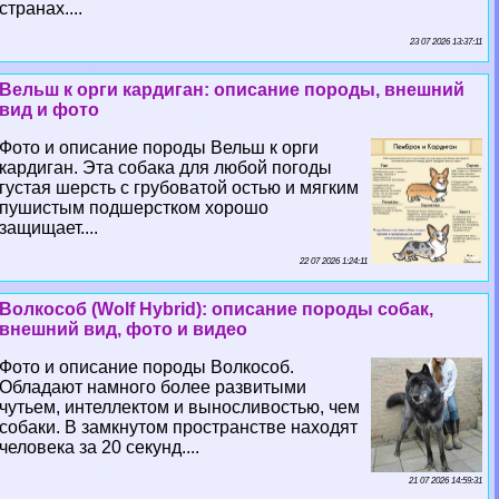
странах....
23 07 2026 13:37:11
Вельш к opги кардиган: описание породы, внешний
вид и фото
Фото и описание породы Вельш к opги
кардиган. Эта собака для любой погоды
густая шерсть с грубоватой остью и мягким
пушистым подшерстком хорошо
защищает....
22 07 2026 1:24:11
Волкособ (Wolf Hybrid): описание породы собак,
внешний вид, фото и видео
Фото и описание породы Волкособ.
Обладают намного более развитыми
чутьем, интеллектом и выносливостью, чем
собаки. В замкнутом прострaнcтве находят
человека за 20 секунд....
21 07 2026 14:59:31