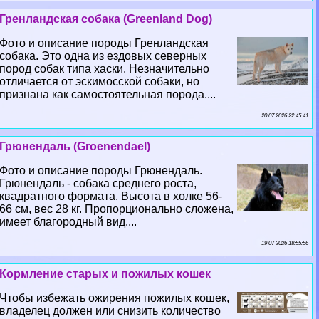
Гренландская собака (Greenland Dog)
Фото и описание породы Гренландская
собака. Это одна из ездовых северных
пород собак типа хаски. Незначительно
отличается от эскимосской собаки, но
признана как самостоятельная порода....
20 07 2026 22:45:41
Грюнендаль (Groenendael)
Фото и описание породы Грюнендаль.
Грюнендаль - собака среднего роста,
квадратного формата. Высота в холке 56-
66 см, вес 28 кг. Пропорционально сложена,
имеет благородный вид....
19 07 2026 18:55:56
Кормление старых и пожилых кошек
Чтобы избежать ожирения пожилых кошек,
владелец должен или снизить количество