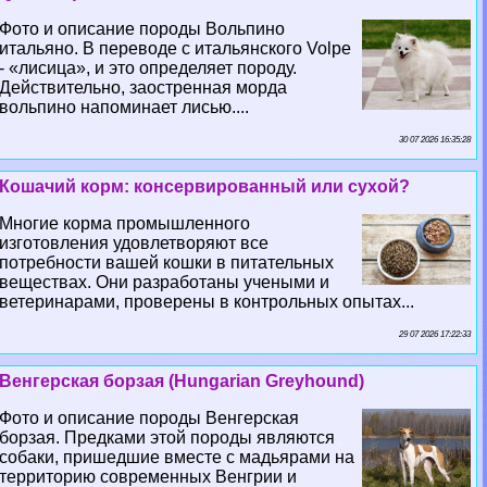
Фото и описание породы Вольпино
итальяно. В переводе с итальянского Volpe
- «лисица», и это определяет породу.
Действительно, заостренная морда
вольпино напоминает лисью....
30 07 2026 16:35:28
Кошачий корм: консервированный или сухой?
Многие корма промышленного
изготовления удовлетворяют все
потребности вашей кошки в питательных
веществах. Они разработаны учеными и
ветеринарами, проверены в контрольных опытах...
29 07 2026 17:22:33
Венгерская борзая (Hungarian Greyhound)
Фото и описание породы Венгерская
борзая. Предками этой породы являются
собаки, пришедшие вместе с мадьярами на
территорию современных Венгрии и