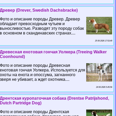
Древер (Drever, Swedish Dachsbracke)
Фото и описание породы Древер. Древер
обладает превосходным чутьем и
выносливостью. Разводят эту породу собак
в основном в скандинавских странах....
25 06 2026 17:53:49
Древесная енотовая гончая Уолкера (Treeing Walker
Coonhound)
Фото и описание породы Древесная
енотовая гончая Уолкера. Используется для
охоты на енота и опоссума, загнанного
зверя не убивает, а ждет охотника....
24 06 2026 5:45:56
Дрентская куропаточная собака (Drentse Patrijshond,
Dutch Partridge Dog)
Фото и описание породы Дрентская