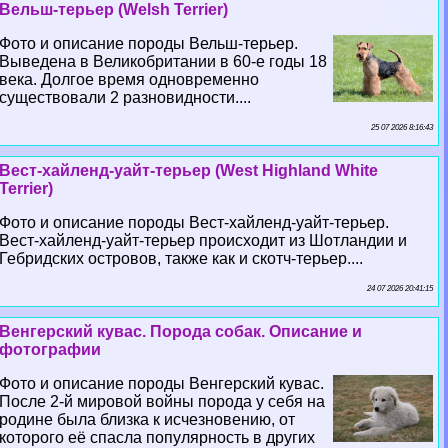
Вельш-терьер (Welsh Terrier)
Фото и описание породы Вельш-терьер.
Выведена в Великобритании в 60-е годы 18
века. Долгое время одновременно
существовали 2 разновидности....
25 07 2026 8:16:43
Вест-хайленд-уайт-терьер (West Highland White
Terrier)
Фото и описание породы Вест-хайленд-уайт-терьер.
Вест-хайленд-уайт-терьер происходит из Шотландии и
Гебридских островов, также как и скотч-терьер....
24 07 2026 20:41:15
Венгерский кувас. Порода собак. Описание и
фотографии
Фото и описание породы Венгерский кувас.
После 2-й мировой войны порода у себя на
родине была близка к исчезновению, от
которого её спасла популярность в других