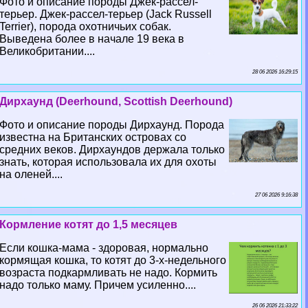
Фото и описание породы Джек-рассел-
терьер. Джек-рассел-терьер (Jack Russell
Terrier), порода охотничьих собак.
Выведена более в начале 19 века в
Великобритании....
28 06 2026 16:29:15
Дирхаунд (Deerhound, Scottish Deerhound)
Фото и описание породы Дирхаунд. Порода
известна на Британских островах со
средних веков. Дирхаундов держала только
знать, которая использовала их для охоты
на оленей....
27 06 2026 9:16:38
Кормление котят до 1,5 месяцев
Если кошка-мама - здоровая, нормально
кормящая кошка, то котят до 3-х-недельного
возраста подкармливать не надо. Кормить
надо только маму. Причем усиленно....
26 06 2026 21:33:22