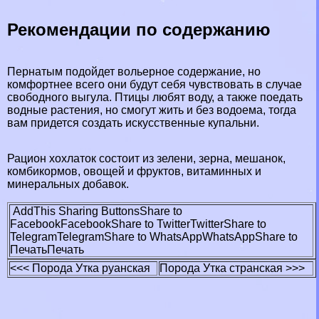
Рекомендации по содержанию
Пернатым подойдет вольерное содержание, но
комфортнее всего они будут себя чувствовать в случае
свободного выгула. Птицы любят воду, а также поедать
водные растения, но смогут жить и без водоема, тогда
вам придется создать искусственные купальни.
Рацион хохлаток состоит из зелени, зерна, мешанок,
комбикормов, овощей и фруктов, витаминных и
минеральных добавок.
AddThis Sharing Buttons
Share to
Facebook
Facebook
Share to Twitter
Twitter
Share to
Telegram
Telegram
Share to WhatsApp
WhatsApp
Share to
Печать
Печать
<<< Порода Утка руанская
Порода Утка стрaнcкая >>>