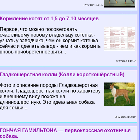
08 07 2026 0:36:37
Кормление котят от 1,5 до 7-10 месяцев
Первое, что можно посоветовать
счастливому новому владельцу котенка -
узнать у заводчика, чем он кормит котенка
сейчас и сделать вывод - чем и как кормить
вновь приобретенное дитя...
07 07 2026 1:40:33
Гладкошерстная колли (Колли короткошёрстный)
Фото и описание породы Гладкошерстная
колли. Гладкошерстная колли по хаpaктеру
и внешнему виду похожа на
длинношерстную. Это идеальная собака
для семьи....
06 07 2026 21:38:40
ГОНЧАЯ ГАМИЛЬТОНА — первоклассная охотничья
собака.