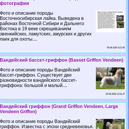
фотографии
Фото и описание породы
Восточносибирская лайка. Выведена в
районах Восточной Сибири и Дальнего
Востока в 19 веке скрещиванием
эвенкийских, ламутских, амурских и других
лаек для охоты....
06 08 2026 9:21:45
Вандейский бассет-гриффон (Basset Griffon Vendeen)
Фото и описание породы Вандейский
бассет-гриффон. Существует две
разновидности вандейского бассет-
гриффона: большой и малый....
05 08 2026 12:51:37
Вандейский гриффон (Grand Griffon Vendeen, Large
Vendeen Griffon)
Фото и описание породы Вандейский
гриффон. Известна с эпохи средневековья.