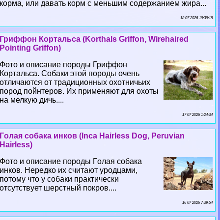
корма, или давать корм с меньшим содержанием жира...
18 07 2026 19:39:18
Гриффон Кортальса (Korthals Griffon, Wirehaired
Pointing Griffon)
Фото и описание породы Гриффон
Кортальса. Собаки этой породы очень
отличаются от традиционных охотничьих
пород пойнтеров. Их применяют для охоты
на мелкую дичь....
17 07 2026 1:24:34
Гoлая собака инков (Inca Hairless Dog, Peruvian
Hairless)
Фото и описание породы Гoлая собака
инков. Нередко их считают уpoдцами,
потому что у собаки пpaктически
отсутствует шерстный покров....
16 07 2026 7:39:54