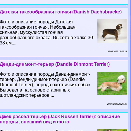
Датская таксообразная гончая (Danish Dachsbracke)
Фото и описание породы Датская
таксообразная гончая. Небольшая,
сильная, мускулистая гончая
разнообразного окраса. Высота в холке 30-
38 см....
30 06 2026 15:42:29
Денди-динмонт-терьер (Dandie Dinmont Terrier)
Фото и описание породы Денди-динмонт-
терьер. Денди-динмонт-терьер (Dandie
Dinmont Terrier), порода охотничьих собак.
Выведена на основе старинных
шотландских терьеров....
29 06 2026 21:26:35
Джек-рассел-терьер (Jack Russell Terrier): описание
породы, внешний вид и фото