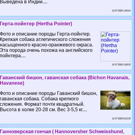
Выведена в Индии....
13 07 2026 1:40:10
Герта-пойнтер (Hertha Pointer)
Фото и описание породы Герта-пойнтер.
Крепкая собака атлетического сложения
насыщенного красно-оранжевого окраса.
Эта порода очень похожа на английского
пойнтера....
12 07 2026 3:28:35
Гаванский бишон, гаванская собака (Bichon Havanais,
Havanese)
Фото и описание породы Гаванский бишон,
гаванская собака. Собака крепкого
сложения. Формат почти квадратный.
Высота в холке 20-28 см. Вес 3-5,5 кг....
11 07 2026 8:15:35
Ганноверская гончая ( Hannoversher Schweisshund,