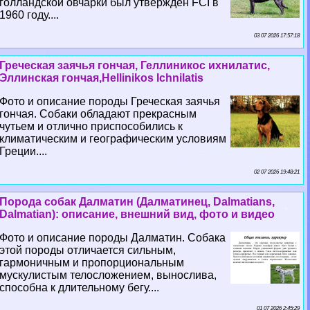
голландской овчарки был утверждён FCI в
1960 году....
03 07 2026 17:57:18
Греческая заячья гончая, Геллиникос ихнилатис,
Эллинская гончая,Hellinikos Ichnilatis
Фото и описание породы Греческая заячья
гончая. Собаки обладают прекрасным
чутьем и отлично приспособились к
климатическим и географическим условиям
Греции....
02 07 2026 19:48:21
Порода собак Далматин (Далматинец, Dalmatians,
Dalmatian): описание, внешний вид, фото и видео
Фото и описание породы Далматин. Собака
этой породы отличается сильным,
гармоничным и пропорциональным
мускулистым телосложением, вынослива,
способна к длительному бегу....
01 07 2026 2:45:29