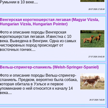
Румынии в 10 веке....
28 07 2026 17:30:34
Венгерская короткошерстая легавая (Magyar Vizsla,
Hungarian Vizsla, Hungarian Pointer)
Фото и описание породы Венгерская
короткошерстая легавая. Известна с 10
века. Выведена в Венгрии. Одна из самых
чистокровных пород происходит от
восточных гончих....
27 07 2026 19:42:30
Вельш-спрингер-спаниель (Welsh-Springer-Spaniel)
Фото и описание породы Вельш-спрингер-
спаниель. Предком, вероятно была собака,
которая обитала в Уэльсе и первое
упоминание о ней относится к началу 14
века....
26 07 2026 7:42:20