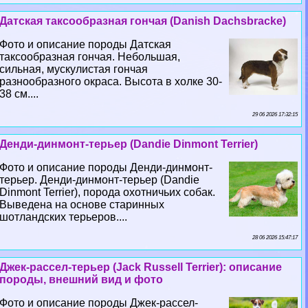
Датская таксообразная гончая (Danish Dachsbracke)
Фото и описание породы Датская
таксообразная гончая. Небольшая,
сильная, мускулистая гончая
разнообразного окраса. Высота в холке 30-
38 см....
29 06 2026 17:32:15
Денди-динмонт-терьер (Dandie Dinmont Terrier)
Фото и описание породы Денди-динмонт-
терьер. Денди-динмонт-терьер (Dandie
Dinmont Terrier), порода охотничьих собак.
Выведена на основе старинных
шотландских терьеров....
28 06 2026 15:47:17
Джек-рассел-терьер (Jack Russell Terrier): описание
породы, внешний вид и фото
Фото и описание породы Джек-рассел-