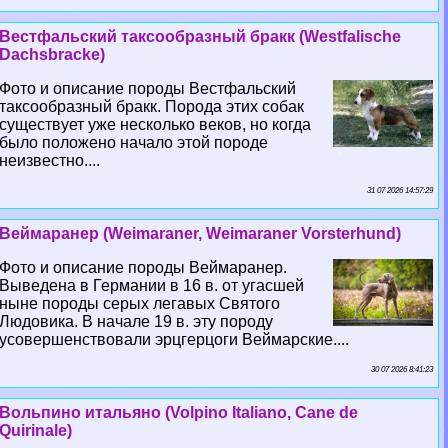
Вестфальский таксообразный бpaкк (Westfalische
Dachsbracke)
Фото и описание породы Вестфальский
таксообразный бpaкк. Порода этих собак
существует уже несколько веков, но когда
было положено начало этой породе
неизвестно....
31 07 2026 14:57:29
Веймаранер (Weimaraner, Weimaraner Vorsterhund)
Фото и описание породы Веймаранер.
Выведена в Германии в 16 в. от угасшей
ныне породы серых легавых Святого
Людовика. В начале 19 в. эту породу
усовершенствовали эрцгерцоги Веймарские....
30 07 2026 8:41:23
Вольпино итальяно (Volpino Italiano, Cane de
Quirinale)