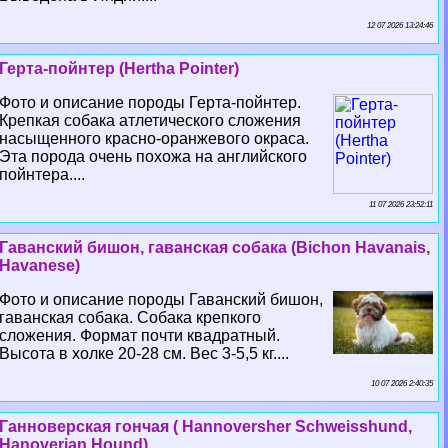
12 07 2026 13:24:46
Герта-пойнтер (Hertha Pointer)
Фото и описание породы Герта-пойнтер.
Крепкая собака атлетического сложения
насыщенного красно-оранжевого окраса.
Эта порода очень похожа на английского
пойнтера....
11 07 2026 23:52:11
Гаванский бишон, гаванская собака (Bichon Havanais,
Havanese)
Фото и описание породы Гаванский бишон,
гаванская собака. Собака крепкого
сложения. Формат почти квадратный.
Высота в холке 20-28 см. Вес 3-5,5 кг....
10 07 2026 2:40:35
Ганноверская гончая ( Hannoversher Schweisshund,
Hanoverian Hound)