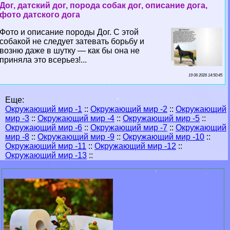
Дог, датский дог, порода собак дог, описание дога,
фото датского дога
Фото и описание породы Дог. С этой
собакой не следует затевать борьбу и
возню даже в шутку — как бы она не
приняла это всерьез!...
19 06 2026 14:50:45
Еще:
Окружающий мир -1
::
Окружающий мир -2
::
Окружающий
мир -3
::
Окружающий мир -4
::
Окружающий мир -5
::
Окружающий мир -6
::
Окружающий мир -7
::
Окружающий
мир -8
::
Окружающий мир -9
::
Окружающий мир -10
::
Окружающий мир -11
::
Окружающий мир -12
::
Окружающий мир -13
::