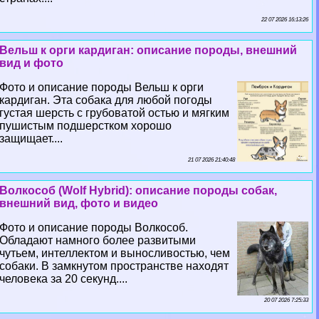
22 07 2026 16:13:26
Вельш к opги кардиган: описание породы, внешний
вид и фото
Фото и описание породы Вельш к opги
кардиган. Эта собака для любой погоды
густая шерсть с грубоватой остью и мягким
пушистым подшерстком хорошо
защищает....
21 07 2026 21:40:48
Волкособ (Wolf Hybrid): описание породы собак,
внешний вид, фото и видео
Фото и описание породы Волкособ.
Обладают намного более развитыми
чутьем, интеллектом и выносливостью, чем
собаки. В замкнутом прострaнcтве находят
человека за 20 секунд....
20 07 2026 7:25:33