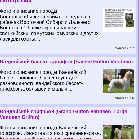
фотографии
Фото и описание породы
Восточносибирская лайка. Выведена в
районах Восточной Сибири и Дальнего
Востока в 19 веке скрещиванием
эвенкийских, ламутских, амурских и других
лаек для охоты....
05 08 2026 4:39:39
Вандейский бассет-гриффон (Basset Griffon Vendeen)
Фото и описание породы Вандейский
бассет-гриффон. Существует две
разновидности вандейского бассет-
гриффона: большой и малый....
04 08 2026 1:51:44
Вандейский гриффон (Grand Griffon Vendeen, Large
Vendeen Griffon)
Фото и описание породы Вандейский
гриффон. Известна с эпохи средневековья.
Выведена во Франции в Вандее, среди