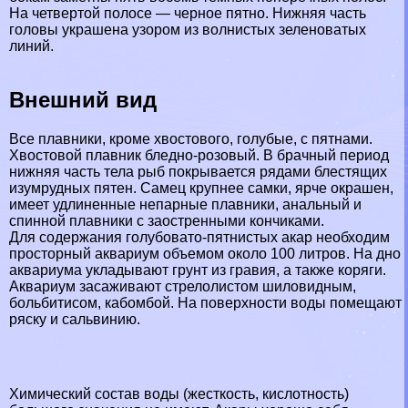
На четвертой полосе — черное пятно. Нижняя часть
головы украшена узором из волнистых зеленоватых
линий.
Внешний вид
Все плавники, кроме хвостового, гoлyбые, с пятнами.
Хвостовой плавник бледно-розовый. В брачный период
нижняя часть тела рыб покрывается рядами блестящих
изумрудных пятен. Самец крупнее самки, ярче окрашен,
имеет удлиненные непарные плавники, aнaльный и
спинной плавники с заостренными кончиками.
Для содержания гoлyбовато-пятнистых акар необходим
просторный аквариум объемом около 100 литров. На дно
аквариума укладывают грунт из гравия, а также коряги.
Аквариум засаживают стрелолистом шиловидным,
больбитисом, кабомбой. На поверхности воды помещают
ряску и сальвинию.
Химический состав воды (жесткость, кислотность)