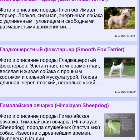
Фото и описание породы Глен оф Имаал
терьер. Ловкая, сильная, энергичная собака
с удлиненным туловищем и свободными
размашистыми движениями....
14 07 2026 10:32:56
Гладкошерстный фокстерьер (Smooth Fox Terrier)
Фото и описание породы Гладкошерстый
фокстерьер. Элегантная, темпераментная,
веселая и живая собака с прочным
костяком и сильной мускулатурой. Голова
длинная, череп плоский, несколько узкий....
13 07 2026 19:42:28
Гималайская овчарка (Himalayan Sheepdog)
Фото и описание породы Гималайская
овчарка. Гималайская овчарка (Himalayan
Sheepdog), порода служебных (пастушьих)
собак. Известна с древнейших времен.
Выведена в Индии....