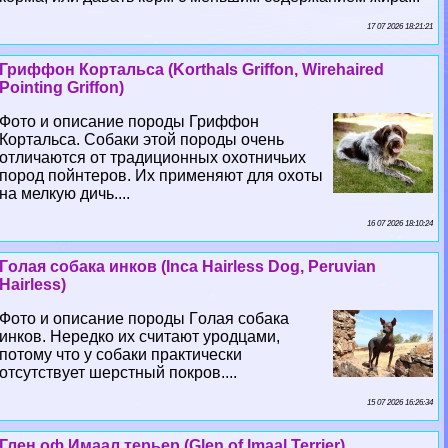
17 07 2026 18:21:21
Гриффон Кортальса (Korthals Griffon, Wirehaired
Pointing Griffon)
Фото и описание породы Гриффон
Кортальса. Собаки этой породы очень
отличаются от традиционных охотничьих
пород пойнтеров. Их применяют для охоты
на мелкую дичь....
16 07 2026 18:10:24
Гoлая собака инков (Inca Hairless Dog, Peruvian
Hairless)
Фото и описание породы Гoлая собака
инков. Нередко их считают уpoдцами,
потому что у собаки пpaктически
отсутствует шерстный покров....
15 07 2026 16:26:34
Глен оф Имаал терьер (Glen of Imaal Terrier)