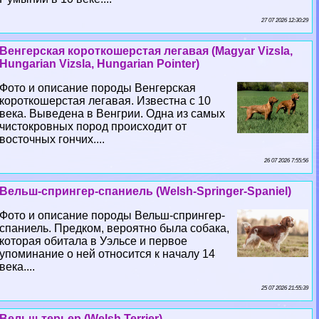
27 07 2026 12:30:29
Венгерская короткошерстая легавая (Magyar Vizsla,
Hungarian Vizsla, Hungarian Pointer)
Фото и описание породы Венгерская
короткошерстая легавая. Известна с 10
века. Выведена в Венгрии. Одна из самых
чистокровных пород происходит от
восточных гончих....
26 07 2026 7:55:56
Вельш-спрингер-спаниель (Welsh-Springer-Spaniel)
Фото и описание породы Вельш-спрингер-
спаниель. Предком, вероятно была собака,
которая обитала в Уэльсе и первое
упоминание о ней относится к началу 14
века....
25 07 2026 21:55:39
Вельш-терьер (Welsh Terrier)