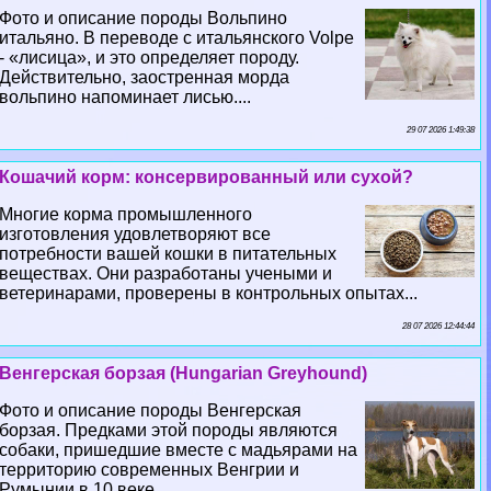
Фото и описание породы Вольпино
итальяно. В переводе с итальянского Volpe
- «лисица», и это определяет породу.
Действительно, заостренная морда
вольпино напоминает лисью....
29 07 2026 1:49:38
Кошачий корм: консервированный или сухой?
Многие корма промышленного
изготовления удовлетворяют все
потребности вашей кошки в питательных
веществах. Они разработаны учеными и
ветеринарами, проверены в контрольных опытах...
28 07 2026 12:44:44
Венгерская борзая (Hungarian Greyhound)
Фото и описание породы Венгерская
борзая. Предками этой породы являются
собаки, пришедшие вместе с мадьярами на
территорию современных Венгрии и
Румынии в 10 веке....