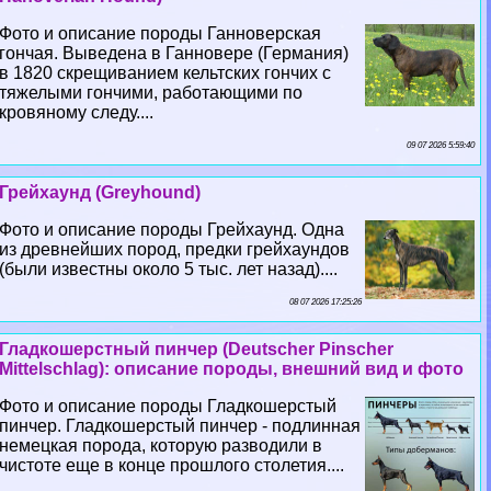
Фото и описание породы Ганноверская
гончая. Выведена в Ганновере (Германия)
в 1820 скрещиванием кельтских гончих с
тяжелыми гончими, работающими по
кровяному следу....
09 07 2026 5:59:40
Грейхаунд (Greyhound)
Фото и описание породы Грейхаунд. Одна
из древнейших пород, предки грейхаундов
(были известны около 5 тыс. лет назад)....
08 07 2026 17:25:26
Гладкошерстный пинчер (Deutscher Pinscher
Mittelschlag): описание породы, внешний вид и фото
Фото и описание породы Гладкошерстый
пинчер. Гладкошерстый пинчер - подлинная
немецкая порода, которую разводили в
чистоте еще в конце прошлого столетия....