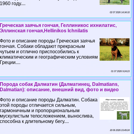
1960 году....
02 07 2026 14:34:33
Греческая заячья гончая, Геллиникос ихнилатис,
Эллинская гончая,Hellinikos Ichnilatis
Фото и описание породы Греческая заячья
гончая. Собаки обладают прекрасным
чутьем и отлично приспособились к
климатическим и географическим условиям
Греции....
01 07 2026 9:24:23
Порода собак Далматин (Далматинец, Dalmatians,
Dalmatian): описание, внешний вид, фото и видео
Фото и описание породы Далматин. Собака
этой породы отличается сильным,
гармоничным и пропорциональным
мускулистым телосложением, вынослива,
способна к длительному бегу....
30 06 2026 23:49:24