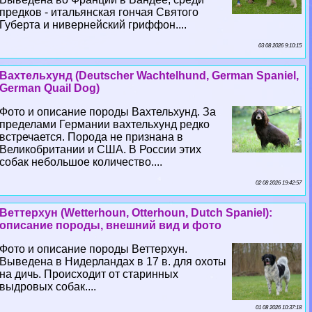
предков - итальянская гончая Святого
Губерта и нивернейский гриффон....
03 08 2026 9:10:15
Вахтельхунд (Deutscher Wachtelhund, German Spaniel,
German Quail Dog)
Фото и описание породы Вахтельхунд. За
пределами Германии вахтельхунд редко
встречается. Порода не признана в
Великобритании и США. В России этих
собак небольшое количество....
02 08 2026 19:42:57
Веттерхун (Wetterhoun, Otterhoun, Dutch Spaniel):
описание породы, внешний вид и фото
Фото и описание породы Веттерхун.
Выведена в Нидерландах в 17 в. для охоты
на дичь. Происходит от старинных
выдровых собак....
01 08 2026 10:37:18