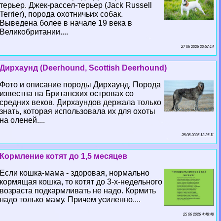
терьер. Джек-рассел-терьер (Jack Russell
Terrier), порода охотничьих собак.
Выведена более в начале 19 века в
Великобритании....
27 06 2026 20:57:14
Дирхаунд (Deerhound, Scottish Deerhound)
Фото и описание породы Дирхаунд. Порода
известна на Британских островах со
средних веков. Дирхаундов держала только
знать, которая использовала их для охоты
на оленей....
26 06 2026 12:25:11
Кормление котят до 1,5 месяцев
Если кошка-мама - здоровая, нормально
кормящая кошка, то котят до 3-х-недельного
возраста подкармливать не надо. Кормить
надо только маму. Причем усиленно....
25 06 2026 4:48:48