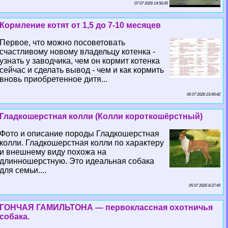
07 07 2026 14:56:45
Кормление котят от 1,5 до 7-10 месяцев
Первое, что можно посоветовать
счастливому новому владельцу котенка -
узнать у заводчика, чем он кормит котенка
сейчас и сделать вывод - чем и как кормить
вновь приобретенное дитя...
06 07 2026 23:49:42
Гладкошерстная колли (Колли короткошёрстный)
Фото и описание породы Гладкошерстная
колли. Гладкошерстная колли по хаpaктеру
и внешнему виду похожа на
длинношерстную. Это идеальная собака
для семьи....
05 07 2026 8:37:45
ГОНЧАЯ ГАМИЛЬТОНА — первоклассная охотничья
собака.