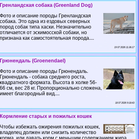
Гренландская собака (Greenland Dog)
Фото и описание породы Гренландская
собака. Это одна из ездовых северных
пород собак типа хаски. Незначительно
отличается от эскимосской собаки, но
признана как самостоятельная порода....
19 07 2026 11:36:17
Грюнендаль (Groenendael)
Фото и описание породы Грюнендаль.
Грюнендаль - собака среднего роста,
квадратного формата. Высота в холке 56-
66 см, вес 28 кг. Пропорционально сложена,
имеет благородный вид....
18 07 2026 9:18:43
Кормление старых и пожилых кошек
Чтобы избежать ожирения пожилых кошек,
владелец должен или снизить количество
корма, или давать корм с меньшим содержанием жира...