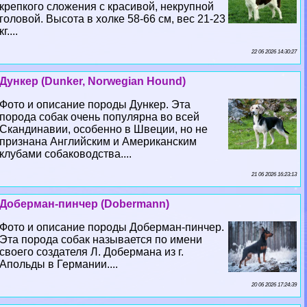
крепкого сложения с красивой, некрупной
головой. Высота в холке 58-66 см, вес 21-23
кг....
22 06 2026 14:30:27
Дункер (Dunker, Norwegian Hound)
Фото и описание породы Дункер. Эта
порода собак очень популярна во всей
Скандинавии, особенно в Швеции, но не
признана Английским и Американским
клубами собаководства....
21 06 2026 16:23:13
Доберман-пинчер (Dobermann)
Фото и описание породы Доберман-пинчер.
Эта порода собак называется по имени
своего создателя Л. Добермана из г.
Апольды в Германии....
20 06 2026 17:24:39