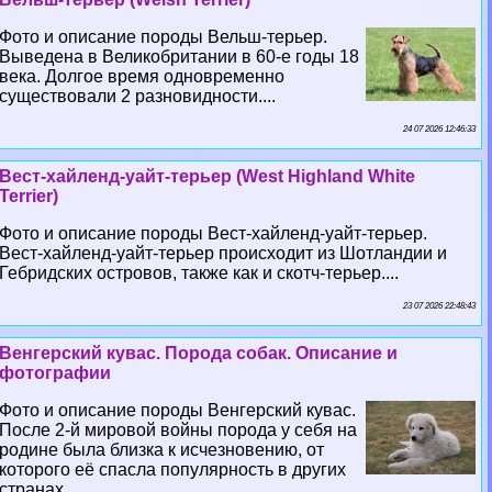
Фото и описание породы Вельш-терьер.
Выведена в Великобритании в 60-е годы 18
века. Долгое время одновременно
существовали 2 разновидности....
24 07 2026 12:46:33
Вест-хайленд-уайт-терьер (West Highland White
Terrier)
Фото и описание породы Вест-хайленд-уайт-терьер.
Вест-хайленд-уайт-терьер происходит из Шотландии и
Гебридских островов, также как и скотч-терьер....
23 07 2026 22:48:43
Венгерский кувас. Порода собак. Описание и
фотографии
Фото и описание породы Венгерский кувас.
После 2-й мировой войны порода у себя на
родине была близка к исчезновению, от
которого её спасла популярность в других
странах....