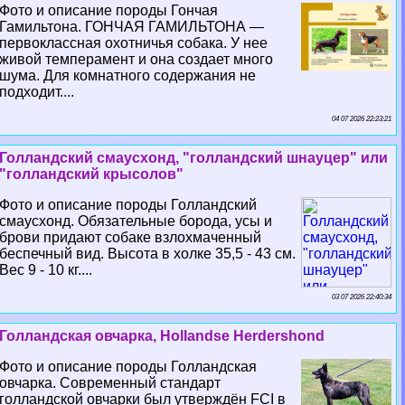
Фото и описание породы Гончая
Гамильтона. ГОНЧАЯ ГАМИЛЬТОНА —
первоклассная охотничья собака. У нее
живой темперамент и она создает много
шума. Для комнатного содержания не
подходит....
04 07 2026 22:23:21
Голландский смаусхонд, "голландский шнауцер" или
"голландский крысолов"
Фото и описание породы Голландский
смаусхонд. Обязательные борода, усы и
брови придают собаке взлохмаченный
беспечный вид. Высота в холке 35,5 - 43 см.
Вес 9 - 10 кг....
03 07 2026 22:40:34
Голландская овчарка, Hollandse Herdershond
Фото и описание породы Голландская
овчарка. Современный стандарт
голландской овчарки был утверждён FCI в