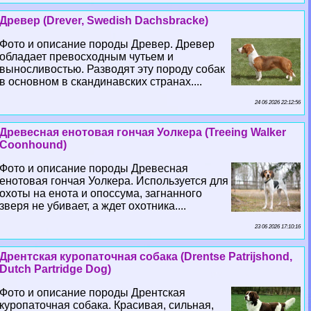
Древер (Drever, Swedish Dachsbracke)
Фото и описание породы Древер. Древер
обладает превосходным чутьем и
выносливостью. Разводят эту породу собак
в основном в скандинавских странах....
24 06 2026 22:12:56
Древесная енотовая гончая Уолкера (Treeing Walker
Coonhound)
Фото и описание породы Древесная
енотовая гончая Уолкера. Используется для
охоты на енота и опоссума, загнанного
зверя не убивает, а ждет охотника....
23 06 2026 17:10:16
Дрентская куропаточная собака (Drentse Patrijshond,
Dutch Partridge Dog)
Фото и описание породы Дрентская
куропаточная собака. Красивая, сильная,