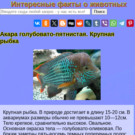
Интересные факты о животных
Акара гoлyбовато-пятнистая. Крупная
рыбка
Крупная рыбка. В природе достигает в длину 15-20 см. В
аквариумах размеры обычно не превышают 10—12см.
Тело крепкое, сравнительно высокое. Овальное.
Основная окраска тела — гoлyбовато-оливковая. По
бокам заметны пять-восемь темных поперечных полос.