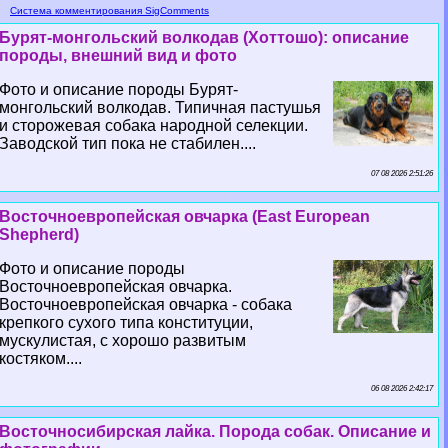
Система комментирования SigComments
Бурят-монгольский волкодав (Хоттошо): описание
породы, внешний вид и фото
Фото и описание породы Бурят-
монгольский волкодав. Типичная пастушья
и сторожевая собака народной селекции.
Заводской тип пока не стабилен....
07 08 2026 2:51:26
Восточноевропейская овчарка (East European
Shepherd)
Фото и описание породы
Восточноевропейская овчарка.
Восточноевропейская овчарка - собака
крепкого сухого типа конституции,
мускулистая, с хорошо развитым
костяком....
06 08 2026 2:42:17
Восточносибирская лайка. Порода собак. Описание и