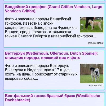
Вандейский гриффон (Grand Griffon Vendeen, Large
Vendeen Griffon)
Фото и описание породы Вандейский
гриффон. Известна с эпохи
средневековья. Выведена во Франции в
Вандее, среди предков - итальянская
гончая Святого Губерта и нивернейский гриффон....
02 08 2026 13:57:32
Веттерхун (Wetterhoun, Otterhoun, Dutch Spaniel):
описание породы, внешний вид и фото
Фото и описание породы Веттерхун.
Выведена в Нидерландах в 17 в. для
охоты на дичь. Происходит от старинных
выдровых собак....
31 07 2026 2:54:17
Вестфальский таксообразный бpaкк (Westfalische
Dachsbracke)