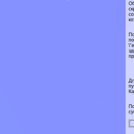
Об
ск
со
ко
По
по
\"
зд
пр
Дл
пу
Ка
По
су