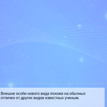
. Внешне особи нового вида похожи на обычных
 отличен от других видов известных ученым.