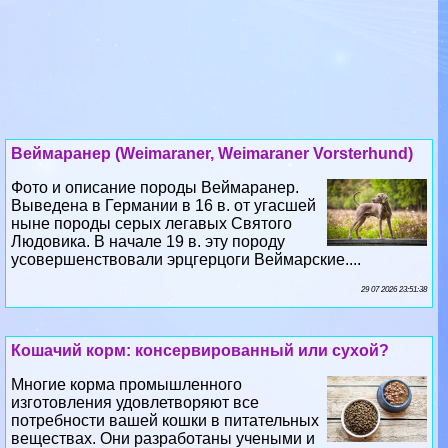
Веймаранер (Weimaraner, Weimaraner Vorsterhund)
Фото и описание породы Веймаранер.
Выведена в Германии в 16 в. от угасшей
ныне породы серых легавых Святого
Людовика. В начале 19 в. эту породу
усовершенствовали эрцгерцоги Веймарские....
29 07 2026 23:51:38
Кошачий корм: консервированный или сухой?
Многие корма промышленного
изготовления удовлетворяют все
потребности вашей кошки в питательных
веществах. Они разработаны учеными и