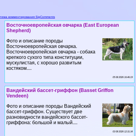
тема комментирования SigComments
Восточноевропейская овчарка (East European
Shepherd)
Фото и описание породы
Восточноевропейская овчарка.
Восточноевропейская овчарка - собака
крепкого сухого типа конституции,
мускулистая, с хорошо развитым
костяком....
05 08 2026 16:46:19
Вандейский бассет-гриффон (Basset Griffon
Vendeen)
Фото и описание породы Вандейский
бассет-гриффон. Существует две
разновидности вандейского бассет-
гриффона: большой и малый....
03 08 2026 12:31:34