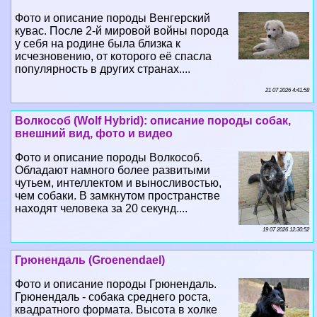
Фото и описание породы Венгерский
кувас. После 2-й мировой войны порода
у себя на родине была близка к
исчезновению, от которого её спасла
популярность в других странах....
21 07 2026 4:41:58
Волкособ (Wolf Hybrid): описание породы собак,
внешний вид, фото и видео
Фото и описание породы Волкособ.
Обладают намного более развитыми
чутьем, интеллектом и выносливостью,
чем собаки. В замкнутом прострaнcтве
находят человека за 20 секунд....
19 07 2026 12:30:52
Грюнендаль (Groenendael)
Фото и описание породы Грюнендаль.
Грюнендаль - собака среднего роста,
квадратного формата. Высота в холке