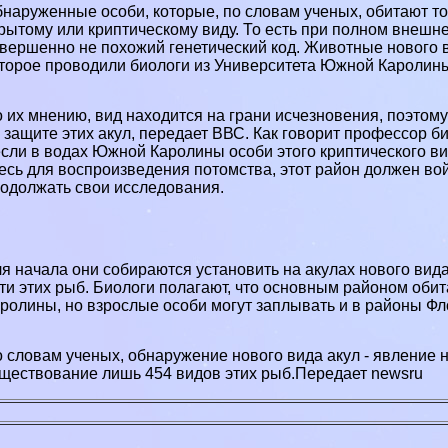
наруженные особи, которые, по словам ученых, обитают то
рытому или криптическому виду. То есть при полном внешн
вершенно не похожий генетический код. Животные нового 
торое проводили биологи из Университета Южной Каролин
 их мнению, вид находится на грани исчезновения, поэтом
 защите этих акул, передает ВВС. Как говорит профессор б
если в водах Южной Каролины особи этого криптического в
есь для воспроизведения потомства, этот район должен во
одолжать свои исследования.
я начала они собираются установить на акулах нового вид
ти этих рыб. Биологи полагают, что основным районом об
ролины, но взрослые особи могут заплывать и в районы Ф
 словам ученых, обнаружение нового вида акул - явление 
ществование лишь 454 видов этих рыб.Передает newsru