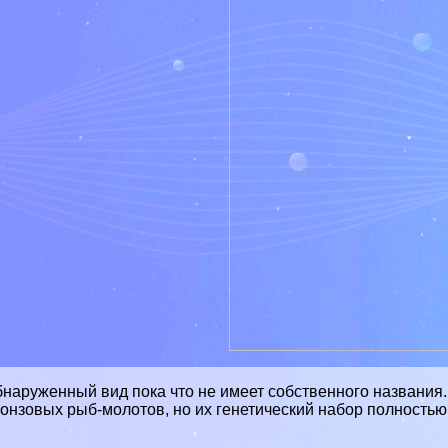
наруженный вид пока что не имеет собственного названия
онзовых рыб-молотов, но их генетический набор полностью