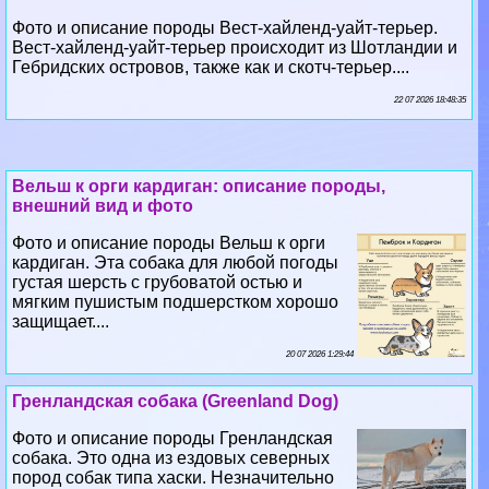
Фото и описание породы Вест-хайленд-уайт-терьер.
Вест-хайленд-уайт-терьер происходит из Шотландии и
Гебридских островов, также как и скотч-терьер....
22 07 2026 18:48:35
Вельш к opги кардиган: описание породы,
внешний вид и фото
Фото и описание породы Вельш к opги
кардиган. Эта собака для любой погоды
густая шерсть с грубоватой остью и
мягким пушистым подшерстком хорошо
защищает....
20 07 2026 1:29:44
Гренландская собака (Greenland Dog)
Фото и описание породы Гренландская
собака. Это одна из ездовых северных
пород собак типа хаски. Незначительно