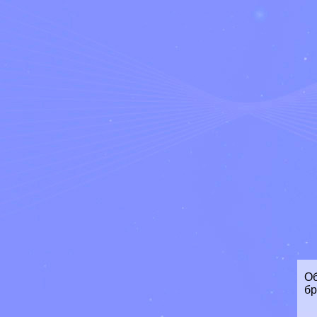
Об
бр