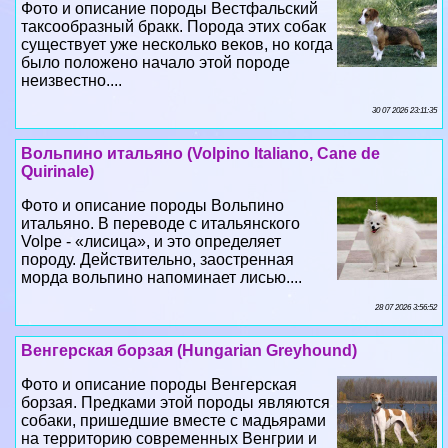
Фото и описание породы Вестфальский
таксообразный бpaкк. Порода этих собак
существует уже несколько веков, но когда
было положено начало этой породе
неизвестно....
30 07 2026 23:11:35
Вольпино итальяно (Volpino Italiano, Cane de
Quirinale)
Фото и описание породы Вольпино
итальяно. В переводе с итальянского
Volpe - «лисица», и это определяет
породу. Действительно, заостренная
морда вольпино напоминает лисью....
28 07 2026 3:56:52
Венгерская борзая (Hungarian Greyhound)
Фото и описание породы Венгерская
борзая. Предками этой породы являются
собаки, пришедшие вместе с мадьярами
на территорию современных Венгрии и