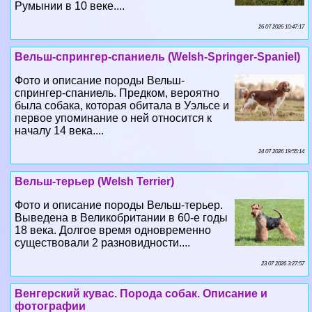
Румынии в 10 веке....
26 07 2026 10:47:17
Вельш-спрингер-спаниель (Welsh-Springer-Spaniel)
Фото и описание породы Вельш-
спрингер-спаниель. Предком, вероятно
была собака, которая обитала в Уэльсе и
первое упоминание о ней относится к
началу 14 века....
24 07 2026 19:55:14
Вельш-терьер (Welsh Terrier)
Фото и описание породы Вельш-терьер.
Выведена в Великобритании в 60-е годы
18 века. Долгое время одновременно
существовали 2 разновидности....
23 07 2026 3:27:57
Венгерский кувас. Порода собак. Описание и
фотографии