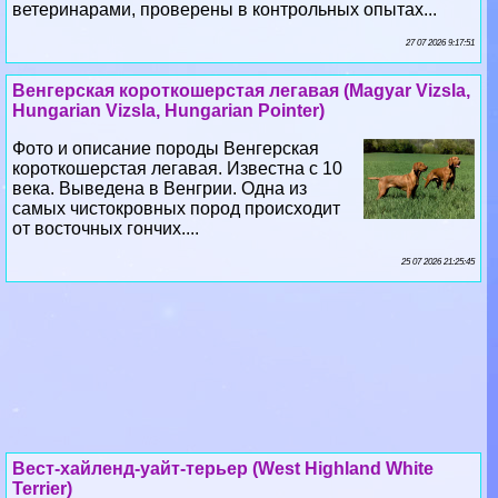
ветеринарами, проверены в контрольных опытах...
27 07 2026 9:17:51
Венгерская короткошерстая легавая (Magyar Vizsla,
Hungarian Vizsla, Hungarian Pointer)
Фото и описание породы Венгерская
короткошерстая легавая. Известна с 10
века. Выведена в Венгрии. Одна из
самых чистокровных пород происходит
от восточных гончих....
25 07 2026 21:25:45
Вест-хайленд-уайт-терьер (West Highland White
Terrier)