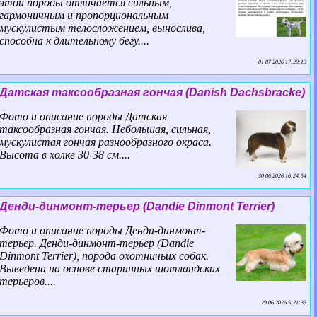
этой породы отличается сильным,
гармоничным и пропорциональным
мускулистым телосложением, вынослива,
способна к длительному бегу....
01 07 2026 17:29:13
Датская таксообразная гончая (Danish Dachsbracke)
Фото и описание породы Датская
таксообразная гончая. Небольшая, сильная,
мускулистая гончая разнообразного окраса.
Высота в холке 30-38 см....
30 06 2026 16:24:54
Денди-динмонт-терьер (Dandie Dinmont Terrier)
Фото и описание породы Денди-динмонт-
терьер. Денди-динмонт-терьер (Dandie
Dinmont Terrier), порода охотничьих собак.
Выведена на основе старинных шотландских
терьеров....
29 06 2026 5:21:33