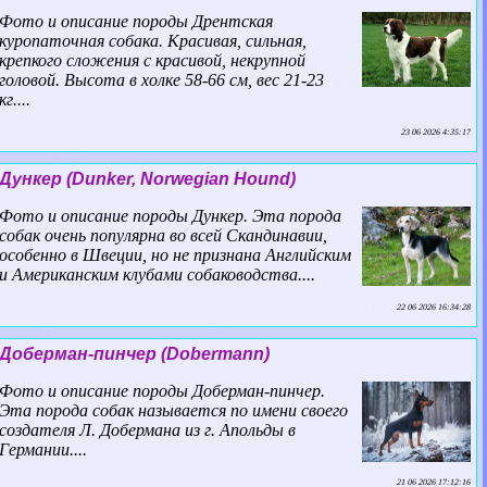
Фото и описание породы Дрентская
куропаточная собака. Красивая, сильная,
крепкого сложения с красивой, некрупной
головой. Высота в холке 58-66 см, вес 21-23
кг....
23 06 2026 4:35:17
Дункер (Dunker, Norwegian Hound)
Фото и описание породы Дункер. Эта порода
собак очень популярна во всей Скандинавии,
особенно в Швеции, но не признана Английским
и Американским клубами собаководства....
22 06 2026 16:34:28
Доберман-пинчер (Dobermann)
Фото и описание породы Доберман-пинчер.
Эта порода собак называется по имени своего
создателя Л. Добермана из г. Апольды в
Германии....
21 06 2026 17:12:16