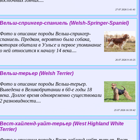
восточных гончих....
27 07 2026 5:41:41
Вельш-спрингер-спаниель (Welsh-Springer-Spaniel)
Фото и описание породы Вельш-спрингер-
спаниель. Предком, вероятно была собака,
которая обитала в Уэльсе и первое упоминание
о ней относится к началу 14 века....
26 07 2026 9:10:25
Вельш-терьер (Welsh Terrier)
Фото и описание породы Вельш-терьер.
Выведена в Великобритании в 60-е годы 18
века. Долгое время одновременно существовали
2 разновидности....
25 07 2026 16:59:42
Вест-хайленд-уайт-терьер (West Highland White
Terrier)
Фото и описание породы Вест-хайленд-уайт-терьер. Вест-