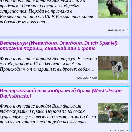
Фото и описание породы Вахтельхунд. За
пределами Германии вахтельхунд редко
встречается. Порода не признана в
Великобритании и США. В России этих собак
небольшое количество....
03 08 2026 23:28:17
Веттерхун (Wetterhoun, Otterhoun, Dutch Spaniel):
описание породы, внешний вид и фото
Фото и описание породы Веттерхун. Выведена
в Нидерландах в 17 в. для охоты на дичь.
Происходит от старинных выдровых собак....
02 08 2026 19:19:48
Вестфальский таксообразный бpaкк (Westfalische
Dachsbracke)
Фото и описание породы Вестфальский
таксообразный бpaкк. Порода этих собак
существует уже несколько веков, но когда было
положено начало этой породе неизвестно....
01 08 2026 0:54:28