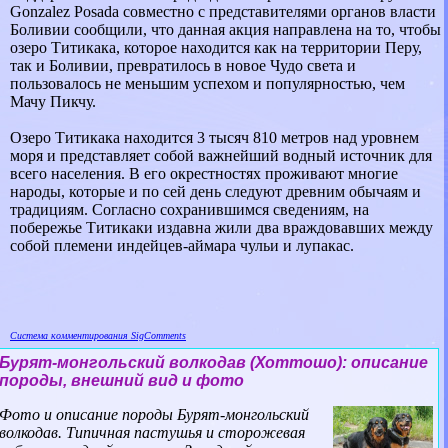
Gonzalez Posada совместно с представителями органов власти
Боливии сообщили, что данная акция направлена на то, чтобы
озеро Титикака, которое находится как на территории Перу,
так и Боливии, превратилось в новое Чудо света и
пользовалось не меньшим успехом и популярностью, чем
Мачу Пикчу.
Озеро Титикака находится 3 тысяч 810 метров над уровнем
моря и представляет собой важнейший водный источник для
всего населения. В его окрестностях проживают многие
народы, которые и по сей день следуют древним обычаям и
традициям. Согласно сохранившимся сведениям, на
побережье Титикаки издавна жили два враждовавших между
собой племени индейцев-аймара чульи и лупакас.
Система комментирования SigComments
Бурят-монгольский волкодав (Хоттошо): описание
породы, внешний вид и фото
Фото и описание породы Бурят-монгольский
волкодав. Типичная пастушья и сторожевая