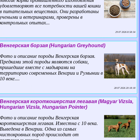
Многие корма промышленного изготовления
удовлетворяют все потребности вашей кошки
в питательных веществах. Они разработаны
учеными и ветеринарами, проверены в
контрольных опытах...
29 07 2026 8:58:34
Венгерская борзая (Hungarian Greyhound)
Фото и описание породы Венгерская борзая.
Предками этой породы являются собаки,
пришедшие вместе с мадьярами на
территорию современных Венгрии и Румынии в
10 веке....
28 07 2026 20:18:18
Венгерская короткошерстая легавая (Magyar Vizsla,
Hungarian Vizsla, Hungarian Pointer)
Фото и описание породы Венгерская
короткошерстая легавая. Известна с 10 века.
Выведена в Венгрии. Одна из самых
чистокровных пород происходит от