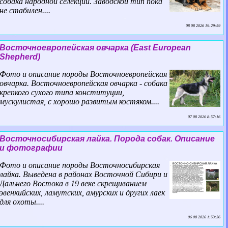
собака народной селекции. Заводской тип пока
не стабилен....
08 08 2026 19:29:59
Восточноевропейская овчарка (East European
Shepherd)
Фото и описание породы Восточноевропейская
овчарка. Восточноевропейская овчарка - собака
крепкого сухого типа конституции,
мускулистая, с хорошо развитым костяком....
07 08 2026 8:57:16
Восточносибирская лайка. Порода собак. Описание
и фотографии
Фото и описание породы Восточносибирская
лайка. Выведена в районах Восточной Сибири и
Дальнего Востока в 19 веке скрещиванием
эвенкийских, ламутских, амурских и других лаек
для охоты....
06 08 2026 1:53:36