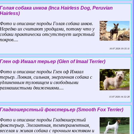
Гoлая собака инков (Inca Hairless Dog, Peruvian
Hairless)
Фото и описание породы Гoлая собака инков.
Нередко их считают уpoдцами, потому что у
собаки пpaктически отсутствует шерстный
покров....
16 07 2026 19:35:11
Глен оф Имаал терьер (Glen of Imaal Terrier)
Фото и описание породы Глен оф Имаал
терьер. Ловкая, сильная, энергичная собака с
удлиненным туловищем и свободными
размашистыми движениями....
15 07 2026 14:32:28
Гладкошерстный фокстерьер (Smooth Fox Terrier)
Фото и описание породы Гладкошерстый
фокстерьер. Элегантная, темпераментная,
веселая и живая собака с прочным костяком и