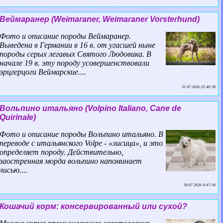
Веймаранер (Weimaraner, Weimaraner Vorsterhund)
Фото и описание породы Веймаранер.
Выведена в Германии в 16 в. от угасшей ныне
породы серых легавых Святого Людовика. В
начале 19 в. эту породу усовершенствовали
эрцгерцоги Веймарские....
31 07 2026 23:40:30
Вольпино итальяно (Volpino Italiano, Cane de
Quirinale)
Фото и описание породы Вольпино итальяно. В
переводе с итальянского Volpe - «лисица», и это
определяет породу. Действительно,
заостренная морда вольпино напоминает
лисью....
30 07 2026 9:47:34
Кошачий корм: консервированный или сухой?