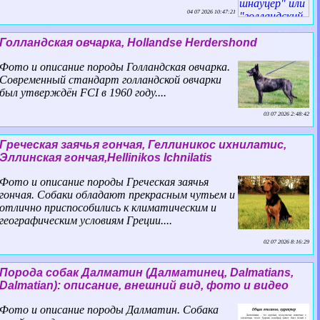
04 07 2026 10:47:21
Голландская овчарка, Hollandse Herdershond
Фото и описание породы Голландская овчарка.
Современный стандарт голландской овчарки
был утверждён FCI в 1960 году....
03 07 2026 2:48:42
Греческая заячья гончая, Геллиникос ихнилатис,
Эллинская гончая,Hellinikos Ichnilatis
Фото и описание породы Греческая заячья
гончая. Собаки обладают прекрасным чутьем и
отлично приспособились к климатическим и
географическим условиям Греции....
02 07 2026 8:16:29
Порода собак Далматин (Далматинец, Dalmatians,
Dalmatian): описание, внешний вид, фото и видео
Фото и описание породы Далматин. Собака