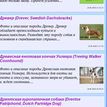
надо только маму. Причем усиленно....
26 06 2026 12:53:21
Древер (Drever, Swedish Dachsbracke)
Фото и описание породы Древер. Древер
обладает превосходным чутьем и
выносливостью. Разводят эту породу собак в
основном в скандинавских странах....
25 06 2026 3:17:42
Древесная енотовая гончая Уолкера (Treeing Walker
Coonhound)
Фото и описание породы Древесная енотовая
гончая Уолкера. Используется для охоты на
енота и опоссума, загнанного зверя не убивает,
а ждет охотника....
24 06 2026 10:46:41
Дрентская куропаточная собака (Drentse
Patrijshond, Dutch Partridge Dog)