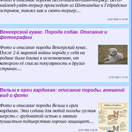
хайленд-уайт-терьер происходит из Шотландии и Гебридских
островов, также как и скотч-терьер....
24 07 2026 15:55:39
Венгерский кувас. Порода собак. Описание и
фотографии
Фото и описание породы Венгерский кувас.
После 2-й мировой войны порода у себя на
родине была близка к исчезновению, от
которого её спасла популярность в других
странах....
23 07 2026 1:17:53
Вельш к opги кардиган: описание породы, внешний
вид и фото
Фото и описание породы Вельш к opги
кардиган. Эта собака для любой погоды густая
шерсть с грубоватой остью и мягким
пушистым подшерстком хорошо защищает....
22 07 2026 1:49:39