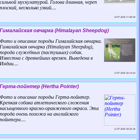
сильной мускулатурой. Голова длинная, череп
плоский, несколько узкий....
14 07 2026 17:48:44
Гималайская овчарка (Himalayan Sheepdog)
Фото и описание породы Гималайская овчарка.
Гималайская овчарка (Himalayan Sheepdog),
порода служебных (пастушьих) собак.
Известна с древнейших времен. Выведена в
Индии....
13 07 2026 18:14:43
Герта-пойнтер (Hertha Pointer)
Фото и описание породы Герта-пойнтер.
Крепкая собака атлетического сложения
насыщенного красно-оранжевого окраса. Эта
порода очень похожа на английского
пойнтера....
12 07 2026 18:56:26