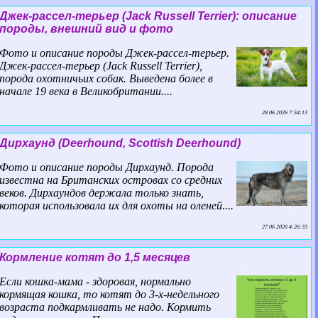
Джек-рассел-терьер (Jack Russell Terrier): описание
породы, внешний вид и фото
Фото и описание породы Джек-рассел-терьер.
Джек-рассел-терьер (Jack Russell Terrier),
порода охотничьих собак. Выведена более в
начале 19 века в Великобритании....
28 06 2026 7:54:13
Дирхаунд (Deerhound, Scottish Deerhound)
Фото и описание породы Дирхаунд. Порода
известна на Британских островах со средних
веков. Дирхаундов держала только знать,
которая использовала их для охоты на оленей....
27 06 2026 4:26:33
Кормление котят до 1,5 месяцев
Если кошка-мама - здоровая, нормально
кормящая кошка, то котят до 3-х-недельного
возраста подкармливать не надо. Кормить