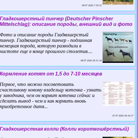
09 07 2026 7:59:52
Гладкошерстный пинчер (Deutscher Pinscher
Mittelschlag): описание породы, внешний вид и фото
Фото и описание породы Гладкошерстый
пинчер. Гладкошерстый пинчер - подлинная
немецкая порода, которую разводили в
чистоте еще в конце прошлого столетия....
08 07 2026 20:51:24
Кормление котят от 1,5 до 7-10 месяцев
Первое, что можно посоветовать
счастливому новому владельцу котенка - узнать
у заводчика, чем он кормит котенка сейчас и
сделать вывод - чем и как кормить вновь
приобретенное дитя...
07 07 2026 18:10:37
Гладкошерстная колли (Колли короткошёрстный)