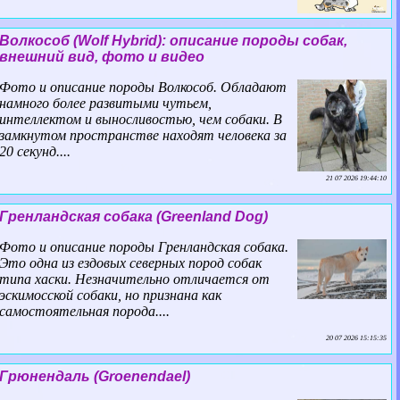
Волкособ (Wolf Hybrid): описание породы собак,
внешний вид, фото и видео
Фото и описание породы Волкособ. Обладают
намного более развитыми чутьем,
интеллектом и выносливостью, чем собаки. В
замкнутом прострaнcтве находят человека за
20 секунд....
21 07 2026 19:44:10
Гренландская собака (Greenland Dog)
Фото и описание породы Гренландская собака.
Это одна из ездовых северных пород собак
типа хаски. Незначительно отличается от
эскимосской собаки, но признана как
самостоятельная порода....
20 07 2026 15:15:35
Грюнендаль (Groenendael)