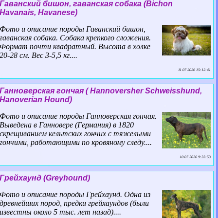
Гаванский бишон, гаванская собака (Bichon
Havanais, Havanese)
Фото и описание породы Гаванский бишон,
гаванская собака. Собака крепкого сложения.
Формат почти квадратный. Высота в холке
20-28 см. Вес 3-5,5 кг....
11 07 2026 15:12:41
Ганноверская гончая ( Hannoversher Schweisshund,
Hanoverian Hound)
Фото и описание породы Ганноверская гончая.
Выведена в Ганновере (Германия) в 1820
скрещиванием кельтских гончих с тяжелыми
гончими, работающими по кровяному следу....
10 07 2026 9:33:53
Грейхаунд (Greyhound)
Фото и описание породы Грейхаунд. Одна из
древнейших пород, предки грейхаундов (были
известны около 5 тыс. лет назад)....