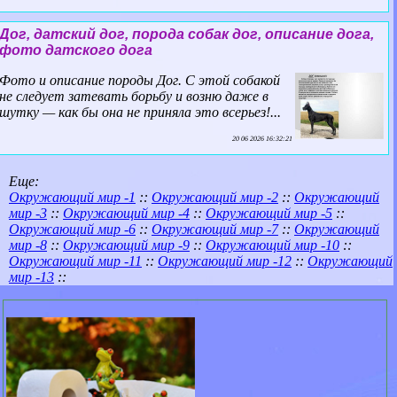
Дог, датский дог, порода собак дог, описание дога,
фото датского дога
Фото и описание породы Дог. С этой собакой
не следует затевать борьбу и возню даже в
шутку — как бы она не приняла это всерьез!...
20 06 2026 16:32:21
Еще:
Окружающий мир -1
::
Окружающий мир -2
::
Окружающий
мир -3
::
Окружающий мир -4
::
Окружающий мир -5
::
Окружающий мир -6
::
Окружающий мир -7
::
Окружающий
мир -8
::
Окружающий мир -9
::
Окружающий мир -10
::
Окружающий мир -11
::
Окружающий мир -12
::
Окружающий
мир -13
::