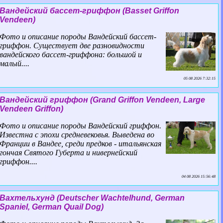
Вандейский бассет-гриффон (Basset Griffon
Vendeen)
Фото и описание породы Вандейский бассет-
гриффон. Существует две разновидности
вандейского бассет-гриффона: большой и
малый....
05 08 2026 7:32:15
Вандейский гриффон (Grand Griffon Vendeen, Large
Vendeen Griffon)
Фото и описание породы Вандейский гриффон.
Известна с эпохи средневековья. Выведена во
Франции в Вандее, среди предков - итальянская
гончая Святого Губерта и нивернейский
гриффон....
04 08 2026 15:56:48
Вахтельхунд (Deutscher Wachtelhund, German
Spaniel, German Quail Dog)