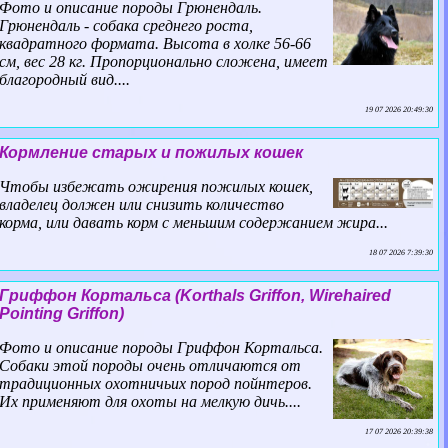
Фото и описание породы Грюнендаль.
Грюнендаль - собака среднего роста,
квадратного формата. Высота в холке 56-66
см, вес 28 кг. Пропорционально сложена, имеет
благородный вид....
19 07 2026 20:49:30
Кормление старых и пожилых кошек
Чтобы избежать ожирения пожилых кошек,
владелец должен или снизить количество
корма, или давать корм с меньшим содержанием жира...
18 07 2026 7:39:30
Гриффон Кортальса (Korthals Griffon, Wirehaired
Pointing Griffon)
Фото и описание породы Гриффон Кортальса.
Собаки этой породы очень отличаются от
традиционных охотничьих пород пойнтеров.
Их применяют для охоты на мелкую дичь....
17 07 2026 20:39:38