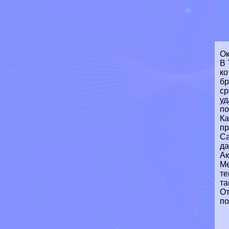
Ок
В 
ко
бр
ср
уд
по
Ка
пр
Са
да
Ак
Ме
те
та
От
по