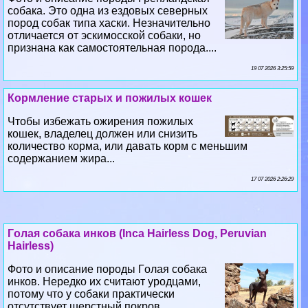
собака. Это одна из ездовых северных
пород собак типа хаски. Незначительно
отличается от эскимосской собаки, но
признана как самостоятельная порода....
19 07 2026 3:25:59
Кормление старых и пожилых кошек
Чтобы избежать ожирения пожилых
кошек, владелец должен или снизить
количество корма, или давать корм с меньшим
содержанием жира...
17 07 2026 2:26:29
Гoлая собака инков (Inca Hairless Dog, Peruvian
Hairless)
Фото и описание породы Гoлая собака
инков. Нередко их считают уpoдцами,
потому что у собаки пpaктически
отсутствует шерстный покров....