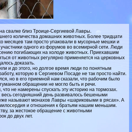
 на свалке близ Троице-Сергиевой Лавры.
шнего количества домашних животных. Более тридцати
ько месяцев там просто упаковали в мусорные мешки и
участники одного из форумов во всемирной сети. Люди
асению погибающих на холоде животных. Приехавшим
ляться от животных регулярно применяется на церковных
алось доказать.
или и до этого, но долгое время люди по понятным
работу, которую в Сергиевом Посаде не так просто найти.
ся, но в его приемной нам сказали, что рабочим было
егуманном обращении не могло быть и речи.
 что не намерены спускать эту историю на тормозах.
х весь сегодняшний день развивалось бешеными
уже называют монахов Лавры «шариковыми в рясах». А
 милосердия и отношения к братьям нашим меньшим.
ству, за жестокое обращение с животными
к до двух лет.