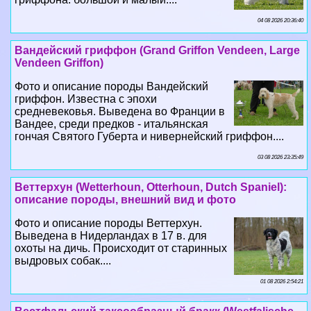
04 08 2026 20:36:40
Вандейский гриффон (Grand Griffon Vendeen, Large
Vendeen Griffon)
Фото и описание породы Вандейский
гриффон. Известна с эпохи
средневековья. Выведена во Франции в
Вандее, среди предков - итальянская
гончая Святого Губерта и нивернейский гриффон....
03 08 2026 23:35:49
Веттерхун (Wetterhoun, Otterhoun, Dutch Spaniel):
описание породы, внешний вид и фото
Фото и описание породы Веттерхун.
Выведена в Нидерландах в 17 в. для
охоты на дичь. Происходит от старинных
выдровых собак....
01 08 2026 2:54:21