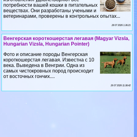
потребности вашей кошки в питательных
веществах. Они разработаны учеными и
ветеринарами, проверены в контрольных опытах...
28 07 2026 1:36:21
Венгерская короткошерстая легавая (Magyar Vizsla,
Hungarian Vizsla, Hungarian Pointer)
Фото и описание породы Венгерская
короткошерстая легавая. Известна с 10
века. Выведена в Венгрии. Одна из
самых чистокровных пород происходит
от восточных гончих....
26 07 2026 11:38:42