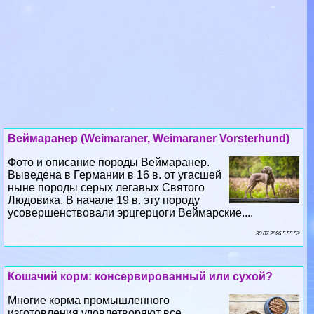
Веймаранер (Weimaraner, Weimaraner Vorsterhund)
Фото и описание породы Веймаранер.
Выведена в Германии в 16 в. от угасшей
ныне породы серых легавых Святого
Людовика. В начале 19 в. эту породу
усовершенствовали эрцгерцоги Веймарские....
30 07 2026 5:55:53
Кошачий корм: консервированный или сухой?
Многие корма промышленного
изготовления удовлетворяют все