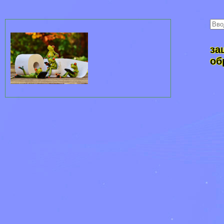
за
об