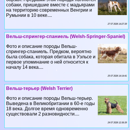
собаки, пришедшие вместе с мадьярами
на территорию современных Венгрии и
Румынии в 10 веке....
27 07 2026 14:27:39
Вельш-спрингер-спаниель (Welsh-Springer-Spaniel)
Фото и описание породы Вельш-
спрингер-спаниель. Предком, вероятно
была собака, которая обитала в Уэльсе и
первое упоминание о ней относится к
началу 14 века....
25 07 2026 14:14:41
Вельш-терьер (Welsh Terrier)
Фото и описание породы Вельш-терьер.
Выведена в Великобритании в 60-е годы
18 века. Долгое время одновременно
существовали 2 разновидности....
24 07 2026 12:36:39