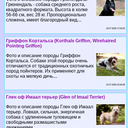
Грюнендаль - собака среднего роста,
квадратного формата. Высота в холке
56-66 см, вес 28 кг. Пропорционально
сложена, имеет благородный вид....
18 07 2026 17:24:20
Гриффон Кортальса (Korthals Griffon, Wirehaired
Pointing Griffon)
Фото и описание породы Гриффон
Кортальса. Собаки этой породы очень
отличаются от традиционных охотничьих
пород пойнтеров. Их применяют для
охоты на мелкую дичь....
16 07 2026 23:44:28
Глен оф Имаал терьер (Glen of Imaal Terrier)
Фото и описание породы Глен оф Имаал
терьер. Ловкая, сильная, энергичная
собака с удлиненным туловищем и
свободными размашистыми
движениями....