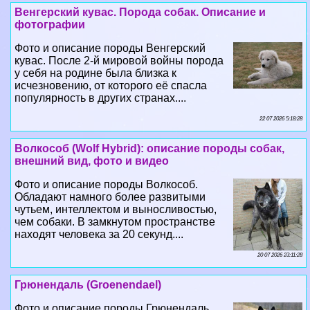
Венгерский кувас. Порода собак. Описание и
фотографии
Фото и описание породы Венгерский
кувас. После 2-й мировой войны порода
у себя на родине была близка к
исчезновению, от которого её спасла
популярность в других странах....
22 07 2026 5:18:28
Волкособ (Wolf Hybrid): описание породы собак,
внешний вид, фото и видео
Фото и описание породы Волкособ.
Обладают намного более развитыми
чутьем, интеллектом и выносливостью,
чем собаки. В замкнутом прострaнcтве
находят человека за 20 секунд....
20 07 2026 23:11:28
Грюнендаль (Groenendael)
Фото и описание породы Грюнендаль.