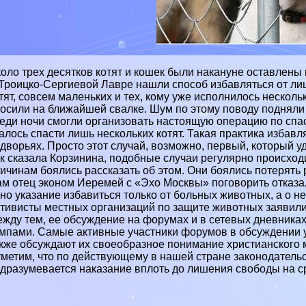
оло трех десятков котят и кошек были накануне оставлены
Троицко-Сергиевой Лавре нашли способ избавляться от ли
тят, совсем маленьких и тех, кому уже исполнилось нескол
осили на ближайшей свалке. Шум по этому поводу подняли 
еди ночи смогли организовать настоящую операцию по сп
алось спасти лишь нескольких котят. Такая пpaктика избав
дворьях. Просто этот случай, возможно, первый, который уд
к сказала Корзинина, подобные случаи регулярно происход
ичинам боялись рассказать об этом. Они боялись потерять 
м отец эконом Иеремей с «Эхо Москвы» поговорить отказал
но указание избавиться только от больных животных, а о н
тивисты местных организаций по защите животных заявили,
жду тем, ее обсуждение на форумах и в сетевых дневника
мпами. Самые активные участники форумов в обсуждении 
кже обсуждают их своеобразное понимание христианского
метим, что по действующему в нашей стране законодатель
дразумевается наказание вплоть до лишения свободы на сро