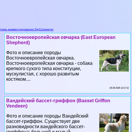
тема комментирования SigComments
Восточноевропейская овчарка (East European
Shepherd)
Фото и описание породы
Восточноевропейская овчарка.
Восточноевропейская овчарка - собака
крепкого сухого типа конституции,
мускулистая, с хорошо развитым
костяком....
06 08 2026 14:17:11
Вандейский бассет-гриффон (Basset Griffon
Vendeen)
Фото и описание породы Вандейский
бассет-гриффон. Существует две
разновидности вандейского бассет-
гриффона: большой и малый....