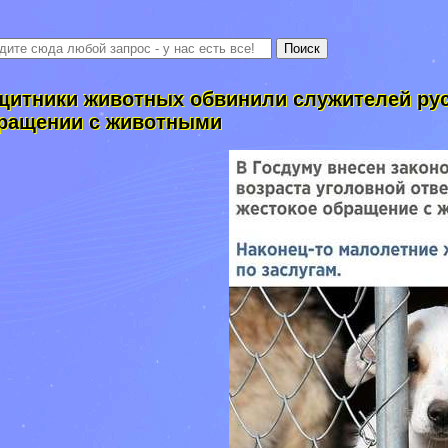
щитники животных обвинили служителей рус
ращении с животными