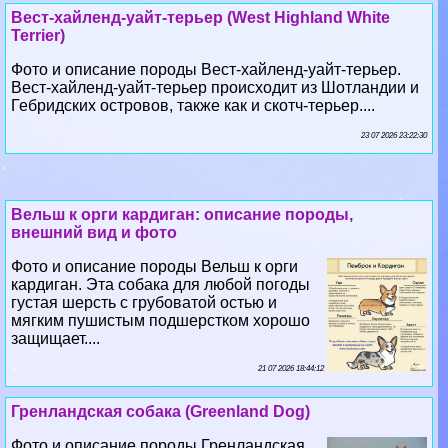
Вест-хайленд-уайт-терьер (West Highland White
Terrier)
Фото и описание породы Вест-хайленд-уайт-терьер.
Вест-хайленд-уайт-терьер происходит из Шотландии и
Гебридских островов, также как и скотч-терьер....
23 07 2026 23:22:30
Вельш к opги кардиган: описание породы,
внешний вид и фото
Фото и описание породы Вельш к opги
кардиган. Эта собака для любой погоды
густая шерсть с грубоватой остью и
мягким пушистым подшерстком хорошо
защищает....
21 07 2026 18:44:12
Гренландская собака (Greenland Dog)
Фото и описание породы Гренландская