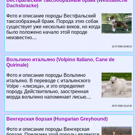
Вестфальский таксообразный бpaкк (Westfalische
Dachsbracke)
Фото и описание породы Вестфальский
таксообразный бpaкк. Порода этих собак
существует уже несколько веков, но когда
было положено начало этой породе
неизвестно....
31 07 2026 10:40:15
Вольпино итальяно (Volpino Italiano, Cane de
Quirinale)
Фото и описание породы Вольпино
итальяно. В переводе с итальянского
Volpe - «лисица», и это определяет
породу. Действительно, заостренная
морда вольпино напоминает лисью....
29 07 2026 14:12:32
Венгерская борзая (Hungarian Greyhound)
Фото и описание породы Венгерская
борзая. Предками этой породы являются